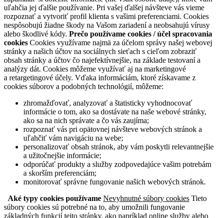
uľahčia jej ďalšie používanie. Pri vašej ďalšej návšteve vás vieme
rozpoznať a vytvoriť profil klienta s vašimi preferenciami. Cookies
nespôsobujú žiadne škody na Vašom zariadení a neobsahujú vírusy
alebo škodlivé kódy.
Prečo používame cookies / účel spracovania
cookies
Cookies využívame najmä za účelom správy našej webovej
stránky a našich účtov na sociálnych sieťach s cieľom zobraziť
obsah stránky a účtov čo najefektívnejšie, na základe testovaní a
analýzy dát. Cookies môžeme využívať aj na marketingové
a retargetingové účely. Vďaka informáciám, ktoré získavame z
cookies súborov a podobných technológií, môžeme:
zhromažďovať, analyzovať a štatisticky vyhodnocovať
informácie o tom, ako sa dostávate na naše webové stránky,
ako sa na nich správate a čo vás zaujíma;
rozpoznať vás pri opätovnej návšteve webových stránok a
uľahčiť vám navigáciu na webe;
personalizovať obsah stránok, aby vám poskytli relevantnejšie
a užitočnejšie informácie;
odporúčať produkty a služby zodpovedajúce vašim potrebám
a skorším preferenciám;
monitorovať správne fungovanie našich webových stránok.
Aké typy cookies používame
Nevyhnutné súbory cookies
Tieto
súbory cookies sú potrebné na to, aby umožnili fungovanie
základných funkcií tejto stránky, ako napríklad online služby alebo