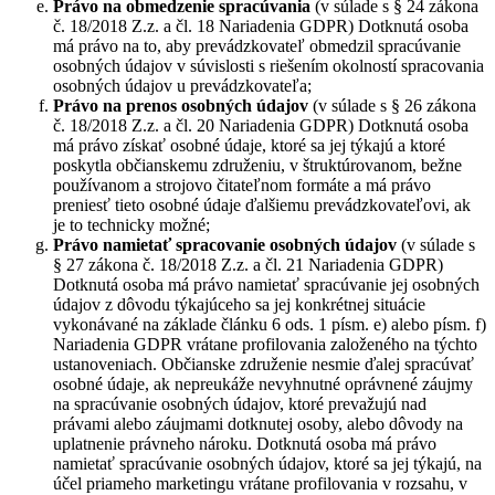
Právo na obmedzenie spracúvania
(v súlade s § 24 zákona
č. 18/2018 Z.z. a čl. 18 Nariadenia GDPR) Dotknutá osoba
má právo na to, aby prevádzkovateľ obmedzil spracúvanie
osobných údajov v súvislosti s riešením okolností spracovania
osobných údajov u prevádzkovateľa;
Právo na prenos osobných údajov
(v súlade s § 26 zákona
č. 18/2018 Z.z. a čl. 20 Nariadenia GDPR) Dotknutá osoba
má právo získať osobné údaje, ktoré sa jej týkajú a ktoré
poskytla občianskemu združeniu, v štruktúrovanom, bežne
používanom a strojovo čitateľnom formáte a má právo
preniesť tieto osobné údaje ďalšiemu prevádzkovateľovi, ak
je to technicky možné;
Právo namietať
spracovanie osobných údajov
(v súlade s
§ 27 zákona č. 18/2018 Z.z. a čl. 21 Nariadenia GDPR)
Dotknutá osoba má právo namietať spracúvanie jej osobných
údajov z dôvodu týkajúceho sa jej konkrétnej situácie
vykonávané na základe článku 6 ods. 1 písm. e) alebo písm. f)
Nariadenia GDPR vrátane profilovania založeného na týchto
ustanoveniach. Občianske združenie nesmie ďalej spracúvať
osobné údaje, ak nepreukáže nevyhnutné oprávnené záujmy
na spracúvanie osobných údajov, ktoré prevažujú nad
právami alebo záujmami dotknutej osoby, alebo dôvody na
uplatnenie právneho nároku. Dotknutá osoba má právo
namietať spracúvanie osobných údajov, ktoré sa jej týkajú, na
účel priameho marketingu vrátane profilovania v rozsahu, v