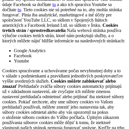
údaje Facebook sa dočítate
tu
a ako ich spracúva Youtube sa
dočítate
tu
. Tieto cookies nie sú potrebné na to, aby mohla stránka
fungovať. Plnia iba analytické, marketingové a iné účely pre
spoločnosť YouTube LLC, so sídlom v Spojených štátoch
amerických a Facebook Ireland Ltd. so sídlom v Írsku.
Cookies
tretích strán / sprostredkovatelia
Naša webová stránka používa
výlučne cookies tretích strán, ktoré nám poskytujú služby, a o
ktorých môžete nájsť bližšie informácie na nasledovných stránkach:
Google Analytics
Facebook
Youtube
Cookies spracúvame a uchovávame počas nevyhnutnej doby a to
v súlade s podmienkami a pravidlami jednotlivých poskytovateľov
vyššie uvedených služieb.
Cookies môžete zablokovať alebo
zmazať
Prehliadače zväčša súbory cookies automaticky prijímajú
už v základnom nastavení, ale zvyčajne ich môžete zmenou
nastavení prehliadača odmietnuť alebo prijímať iba niektoré súbory
cookies. Pokiaľ nechcete, aby sme súbory cookies vo Vašom
prehliadači používali, môžete zmeniť jeho nastavenia tak, aby
súbory cookies odmietal alebo aby vás upozornil na pokus
o uloženie súboru cookies do Vášho počítača. Úplným zákazom
používania súborov cookies môže dôjsť k tomu, že niektoré
vlastnosti našich stránok nemusia fungovať správne. Keďže na trhu