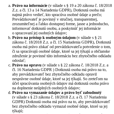
Právo na informácie
(v súlade s § 19 a 20 zákona č. 18/2018
Z.z. a čl. 13 a 14 Nariadenia GDPR), Dotknutá osoba má
najmä právo vedieť, kto spracúva osobné údaje a prečo;
Prevádzkovateľ je povinný v stručnej, transparentnej,
zrozumiteľnej a ľahko dostupnej forme, jasne a jednoducho,
informovať dotknutú osobu, a poskytnúť jej informácie
o spracovaní jej osobných údajov;
Právo na prístup k osobným údajom
(v súlade s § 21
zákona č. 18/2018 Z.z. a čl. 15 Nariadenia GDPR), Dotknutá
osoba má právo získať od prevádzkovateľa potvrdenie o tom,
či sa spracúvajú osobné údaje, ktoré sa jej týkajú a občianske
združenie je povinné túto informáciu bez zbytočného odkladu
odoslať;
Právo na opravu
(v súlade s § 22 zákona č. 18/2018 Z.z. a
čl. 16 Nariadenia GDPR ) Dotknutá osoba má právo na to,
aby prevádzkovateľ bez zbytočného odkladu opravil
nesprávne osobné údaje, ktoré sa jej týkajú. So zreteľom na
účel spracúvania osobných údajov má dotknutá osoba právo
na doplnenie neúplných osobných údajov;
Právo na vymazanie údajov a právo byť zabudnutý
(v súlade s § 23 zákona č. 18/2018 Z.z. a čl. 17 Nariadenia
GDPR) Dotknutá osoba má právo na to, aby prevádzkovateľ
bez zbytočného odkladu vymazal osobné údaje, ktoré sa jej
týkajú;