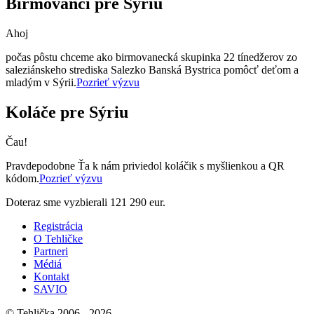
Birmovanci pre Sýriu
Ahoj
počas pôstu chceme ako birmovanecká skupinka 22 tínedžerov zo
saleziánskeho strediska Salezko Banská Bystrica pomôcť deťom a
mladým v Sýrii.
Pozrieť výzvu
Koláče pre Sýriu
Čau!
Pravdepodobne Ťa k nám priviedol koláčik s myšlienkou a QR
kódom.
Pozrieť výzvu
Doteraz sme vyzbierali
121 290 eur.
Registrácia
O Tehličke
Partneri
Médiá
Kontakt
SAVIO
© Tehlička 2006 - 2026