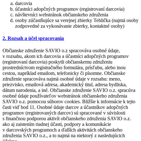
darcovia
účastníci adopčných programov (registrovaní darcovia)
návštevníci webstránok občianskeho združenia
osoby zúčastňujúce sa verejnej zbierky Tehlička (najmä osoby
zodpovedné za vykonávanie zbierky, kontaktné osoby)
2. Rozsah a účel spracovania
Občianske združenie SAVIO o.z spracováva osobné údaje,
v rozsahu, akom ich darcovia a účastníci adopčných programov
(registrovaní darcovia) poskytli občianskemu združeniu
prostredníctvom registračného formulára, prísľubu, alebo inou
cestou, napríklad emailom, telefonicky či písomne. Občianske
združenie spracováva najmä osobné údaje v rozsahu: meno,
priezvisko, emailová adresa, akademický titul, adresa bydliska,
dátum narodenia, a iné. Občianske združenie SAVIO o.z. spracúva
osobné údaje používateľov webstránok občianskeho združenia
SAVIO o.z. pomocou súborov cookies. Bližšie k informácie k tejto
časti viď bod 11. Osobné údaje darcov a účastníkov adopčných
programov (registrovaných darcov) sú spracované v súvislosti
s finančnou podporou aktivít občianskeho združenia SAVIO o.z.
ako aj zaistením riadnej účasti, podpory a komunikácie
v darcovských programoch a ďalších aktivitách občianskeho
združenia SAVIO o.z., a to najmä na niektorý z nasledujúcich