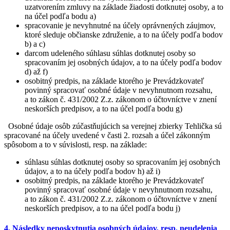
uzatvorením zmluvy na základe žiadosti dotknutej osoby, a to
na účel podľa bodu a)
spracovanie je nevyhnutné na účely oprávnených záujmov,
ktoré sleduje občianske združenie, a to na účely podľa bodov
b) a c)
darcom udeleného súhlasu súhlas dotknutej osoby so
spracovaním jej osobných údajov, a to na účely podľa bodov
d) až f)
osobitný predpis, na základe ktorého je Prevádzkovateľ
povinný spracovať osobné údaje v nevyhnutnom rozsahu,
a to zákon č. 431/2002 Z.z. zákonom o účtovníctve v znení
neskorších predpisov, a to na účel podľa bodu g)
Osobné údaje osôb zúčastňujúcich sa verejnej zbierky Tehlička sú
spracované na účely uvedené v časti 2. rozsah a účel zákonným
spôsobom a to v súvislosti, resp. na základe:
súhlasu súhlas dotknutej osoby so spracovaním jej osobných
údajov, a to na účely podľa bodov h) až i)
osobitný predpis, na základe ktorého je Prevádzkovateľ
povinný spracovať osobné údaje v nevyhnutnom rozsahu,
a to zákon č. 431/2002 Z.z. zákonom o účtovníctve v znení
neskorších predpisov, a to na účel podľa bodu j)
4. Následky neposkytnutia osobných údajov, resp. neudelenia