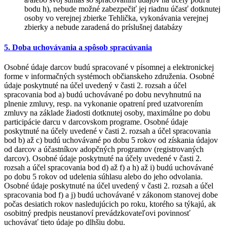
bodu h), nebude možné zabezpečiť jej riadnu účasť dotknutej
osoby vo verejnej zbierke Tehlička, vykonávania verejnej
zbierky a nebude zaradená do príslušnej databázy
5. Doba uchovávania a spôsob spracúvania
Osobné údaje darcov budú spracované v písomnej a elektronickej
forme v informačných systémoch občianskeho združenia. Osobné
údaje poskytnuté na účel uvedený v časti 2. rozsah a účel
spracovania bod a) budú uchovávané po dobu nevyhnutnú na
plnenie zmluvy, resp. na vykonanie opatrení pred uzatvorením
zmluvy na základe žiadosti dotknutej osoby, maximálne po dobu
participácie darcu v darcovskom programe. Osobné údaje
poskytnuté na účely uvedené v časti 2. rozsah a účel spracovania
bod b) až c) budú uchovávané po dobu 5 rokov od získania údajov
od darcov a účastníkov adopčných programov (registrovaných
darcov). Osobné údaje poskytnuté na účely uvedené v časti 2.
rozsah a účel spracovania bod d) až f) a h) až i) budú uchovávané
po dobu 5 rokov od udelenia súhlasu alebo do jeho odvolania.
Osobné údaje poskytnuté na účel uvedený v časti 2. rozsah a účel
spracovania bod f) a j) budú uchovávané v zákonom stanovej dobe
počas desiatich rokov nasledujúcich po roku, ktorého sa týkajú, ak
osobitný predpis neustanoví prevádzkovateľovi povinnosť
uchovávať tieto údaje po dlhšiu dobu.