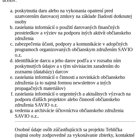
účelov:
poskytnutia daru alebo na vykonania opatrení pred
uzatvorením darovacej zmluvy na základe žiadosti dotknutej
osoby
zasielania informácií o použití darovaných finančných
prostriedkov a výziev na podporu iných aktivít občianskeho
združenia
zabezpečenia účasti, podpory a komunikácie v adopčných
programoch organizovaných občianskym združením SAVIO
o.z.
identifikácie darcu a jeho darov podľa a v rozsahu ním
poskytnutých údajov a s tým súvisiacim zaradením do
zoznamu (databázy) darcov
zasielania informácií o činnosti a novinkách občianskeho
združenia (a to najmä formou newslettrov a iných
propagačných materiálov)
zasielania informácií o urgentných a aktuálnych výzvach na
podporu ďalších projektov alebo činností občianskeho
združenia SAVIO o.z.
vedenia a archivácie účtovníctva občianskeho združenia
SAVIO o.z..
Osobné údaje osôb zúčastňujúcich sa projektu Tehlička
(najmä osoby zodpovedné za vykonávanie zbierky, kontaktné