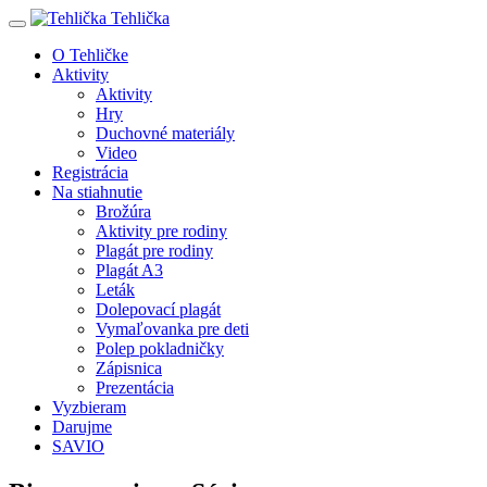
Tehlička
O Tehličke
Aktivity
Aktivity
Hry
Duchovné materiály
Video
Registrácia
Na stiahnutie
Brožúra
Aktivity pre rodiny
Plagát pre rodiny
Plagát A3
Leták
Dolepovací plagát
Vymaľovanka pre deti
Polep pokladničky
Zápisnica
Prezentácia
Vyzbieram
Darujme
SAVIO