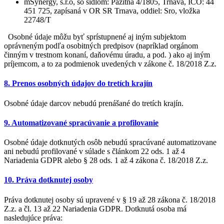
mSynergy, s.r.o, so sídlom: Pažitná 4/1805, Trnava, IČO: 44
451 725, zapísaná v OR SR Trnava, oddiel: Sro, vložka
22748/T
Osobné údaje môžu byť sprístupnené aj iným subjektom
oprávneným podľa osobitných predpisov (napríklad orgánom
činným v trestnom konaní, daňovému úradu, a pod. ) ako aj iným
príjemcom, a to za podmienok uvedených v zákone č. 18/2018 Z.z.
8. Prenos osobných údajov do tretích krajín
Osobné údaje darcov nebudú prenášané do tretích krajín.
9. Automatizované spracúvanie a profilovanie
Osobné údaje dotknutých osôb nebudú spracúvané automatizovane
ani nebudú profilované v súlade s článkom 22 ods. 1 až 4
Nariadenia GDPR alebo § 28 ods. 1 až 4 zákona č. 18/2018 Z.z.
10. Práva dotknutej osoby
Práva dotknutej osoby sú upravené v § 19 až 28 zákona č. 18/2018
Z.z. a čl. 13 až 22 Nariadenia GDPR. Dotknutá osoba má
nasledujúce práva: