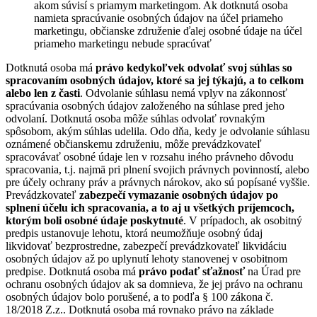
akom súvisí s priamym marketingom. Ak dotknutá osoba
namieta spracúvanie osobných údajov na účel priameho
marketingu, občianske združenie ďalej osobné údaje na účel
priameho marketingu nebude spracúvať
Dotknutá osoba má
právo kedykoľvek odvolať svoj súhlas so
spracovaním osobných údajov, ktoré sa jej týkajú, a to celkom
alebo len z časti
. Odvolanie súhlasu nemá vplyv na zákonnosť
spracúvania osobných údajov založeného na súhlase pred jeho
odvolaní. Dotknutá osoba môže súhlas odvolať rovnakým
spôsobom, akým súhlas udelila. Odo dňa, kedy je odvolanie súhlasu
oznámené občianskemu združeniu, môže prevádzkovateľ
spracovávať osobné údaje len v rozsahu iného právneho dôvodu
spracovania, t.j. najmä pri plnení svojich právnych povinností, alebo
pre účely ochrany práv a právnych nárokov, ako sú popísané vyššie.
Prevádzkovateľ
zabezpečí vymazanie osobných údajov po
splnení účelu ich spracovania, a to aj u všetkých príjemcoch,
ktorým boli osobné údaje poskytnuté
. V prípadoch, ak osobitný
predpis ustanovuje lehotu, ktorá neumožňuje osobný údaj
likvidovať bezprostredne, zabezpečí prevádzkovateľ likvidáciu
osobných údajov až po uplynutí lehoty stanovenej v osobitnom
predpise. Dotknutá osoba má
právo podať sťažnosť
na Úrad pre
ochranu osobných údajov ak sa domnieva, že jej právo na ochranu
osobných údajov bolo porušené, a to podľa § 100 zákona č.
18/2018 Z.z.. Dotknutá osoba má rovnako právo na základe