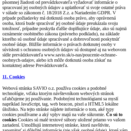
písomnej žiadosti od prevádzkovateľa vyžadovať informácie o
spracovaní jej osobných údajov a uplatňovať si svoje ostatné práva
v súlade so zákonom č. 18/2018 Z.z. a Nariadením GDPR. V
prípade požiadavky má dotknutá osoba právo, aby oprávnená
osoba, ktorá bude spracúvať jej osobné údaje preukázala svoju
totožnosť, prípadne poskytla ďalšie doplňujúce údaje, ako sú najmä
oznámenie osobitného zákona (právneho podkladu), na základe
ktorého sú osobné údaje spracúvané a dobrovoľnosti poskytnúť
osobné údaje. Bližšie informácie o právach dotknutej osoby v
súvislosti s ochranou osobných údajov sú dostupné aj na webovom
sídle prevádzkovateľa www.savio.sk/o-nas/poucenie-ochrane-
osobnych-udajov, alebo ich môže dotknutá osoba získať na
kontaktnej adrese Prevádzkovateľa.
11. Cookies
Webová stránka SAVIO o.z. používa cookies a podobné
technológie, vďaka ktorým návštevníkom webových stránok
uľahčujeme jej používanie. Podobnými technológiami sa myslí
napríklad JavaScript, tag, web beacon, pixel a HTML5 lokálne
úložisko. Na tejto stránke nájdete informácie o tom, aké typy
cookies používame a aký vplyv majú na vaše súkromie.
Čo sú to
cookies
Cookies sú malé textové súbory uložené priamo vo vašom
zariadení. Umožňujú internetovej stránke, ktorú navštívite,
zapamätať si dôležité informácie (nie však osobné údaje), ktoré vám