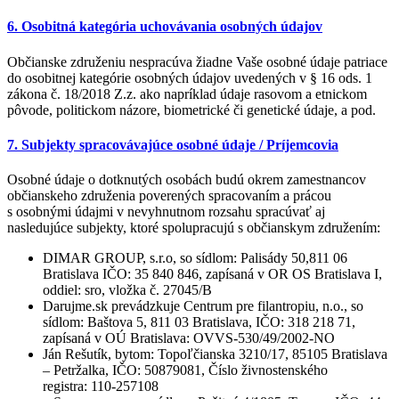
6. Osobitná kategória uchovávania osobných údajov
Občianske združeniu nespracúva žiadne Vaše osobné údaje patriace
do osobitnej kategórie osobných údajov uvedených v § 16 ods. 1
zákona č. 18/2018 Z.z. ako napríklad údaje rasovom a etnickom
pôvode, politickom názore, biometrické či genetické údaje, a pod.
7. Subjekty spracovávajúce osobné údaje / Príjemcovia
Osobné údaje o dotknutých osobách budú okrem zamestnancov
občianskeho združenia poverených spracovaním a prácou
s osobnými údajmi v nevyhnutnom rozsahu spracúvať aj
nasledujúce subjekty, ktoré spolupracujú s občianskym združením:
DIMAR GROUP, s.r.o, so sídlom: Palisády 50,811 06
Bratislava IČO: 35 840 846, zapísaná v OR OS Bratislava I,
oddiel: sro, vložka č. 27045/B
Darujme.sk prevádzkuje Centrum pre filantropiu, n.o., so
sídlom: Baštova 5, 811 03 Bratislava, IČO: 318 218 71,
zapísaná v OÚ Bratislava: OVVS-530/49/2002-NO
Ján Rešutík, bytom: Topoľčianska 3210/17, 85105 Bratislava
– Petržalka, IČO: 50879081, Číslo živnostenského
registra: 110-257108