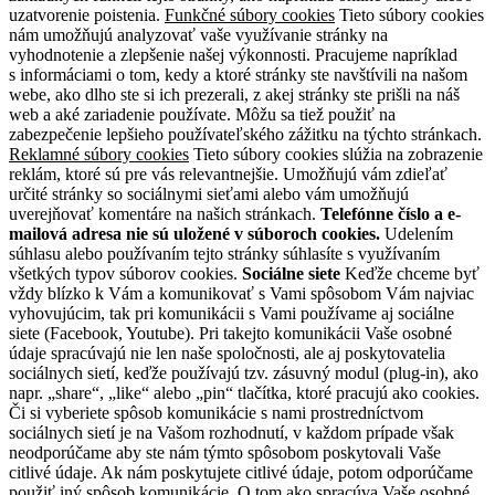
uzatvorenie poistenia.
Funkčné súbory cookies
Tieto súbory cookies
nám umožňujú analyzovať vaše využívanie stránky na
vyhodnotenie a zlepšenie našej výkonnosti. Pracujeme napríklad
s informáciami o tom, kedy a ktoré stránky ste navštívili na našom
webe, ako dlho ste si ich prezerali, z akej stránky ste prišli na náš
web a aké zariadenie používate. Môžu sa tiež použiť na
zabezpečenie lepšieho používateľského zážitku na týchto stránkach.
Reklamné súbory cookies
Tieto súbory cookies slúžia na zobrazenie
reklám, ktoré sú pre vás relevantnejšie. Umožňujú vám zdieľať
určité stránky so sociálnymi sieťami alebo vám umožňujú
uverejňovať komentáre na našich stránkach.
Telefónne číslo a e-
mailová adresa nie sú uložené v súboroch cookies.
Udelením
súhlasu alebo používaním tejto stránky súhlasíte s využívaním
všetkých typov súborov cookies.
Sociálne siete
Keďže chceme byť
vždy blízko k Vám a komunikovať s Vami spôsobom Vám najviac
vyhovujúcim, tak pri komunikácii s Vami používame aj sociálne
siete (Facebook, Youtube). Pri takejto komunikácii Vaše osobné
údaje spracúvajú nie len naše spoločnosti, ale aj poskytovatelia
sociálnych sietí, keďže používajú tzv. zásuvný modul (plug-in), ako
napr. „share“, „like“ alebo „pin“ tlačítka, ktoré pracujú ako cookies.
Či si vyberiete spôsob komunikácie s nami prostredníctvom
sociálnych sietí je na Vašom rozhodnutí, v každom prípade však
neodporúčame aby ste nám týmto spôsobom poskytovali Vaše
citlivé údaje. Ak nám poskytujete citlivé údaje, potom odporúčame
použiť iný spôsob komunikácie. O tom ako spracúva Vaše osobné