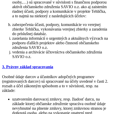
osoby,…) sú spracované v súvislosti s finančnou podporou
aktivít občianskeho združenia SAVIO o.z. ako aj zaistením
riadnej účasti, podpory a komunikácie v projekte Tehlička,
a to najmä na niektorý z nasledujúcich účelov:
zabezpečenia účasti, podpory, komunikácie vo verejnej
zbierke Tehlička, vykonávania verejnej zbierky a zaradenia
do príslušnej databáz.
zasielania informácií o urgentných a aktuálnych výzvach na
podporu ďalších projektov alebo činností občianskeho
združenia SAVIO o.z.
vedenia a archivácie účtovníctva občianskeho združenia
SAVIO o.z.
3. Právny základ spracovania
Osobné údaje darcov a účastníkov adopčných programov
(registrovaných darcov) sú spracované na účely uvedené v časti 2.
rozsah a účel zákonným spôsobom a to v súvislosti, resp. na
základe:
uzatvorením darovacej zmluvy, resp. žiadosť darcu, na
základe ktorej občianske združenie spracúva osobné údaje
nevyhnutné na plnenie zmluvy, ktorej zmluvnou stranou je
dotknutá osoba, alebo na vykonanie opatrení pred