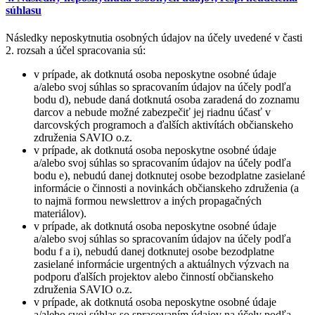
súhlasu
Následky neposkytnutia osobných údajov na účely uvedené v časti
2. rozsah a účel spracovania sú:
v prípade, ak dotknutá osoba neposkytne osobné údaje
a/alebo svoj súhlas so spracovaním údajov na účely podľa
bodu d), nebude daná dotknutá osoba zaradená do zoznamu
darcov a nebude možné zabezpečiť jej riadnu účasť v
darcovských programoch a ďalších aktivítách občianskeho
združenia SAVIO o.z.
v prípade, ak dotknutá osoba neposkytne osobné údaje
a/alebo svoj súhlas so spracovaním údajov na účely podľa
bodu e), nebudú danej dotknutej osobe bezodplatne zasielané
informácie o činnosti a novinkách občianskeho združenia (a
to najmä formou newslettrov a iných propagačných
materiálov).
v prípade, ak dotknutá osoba neposkytne osobné údaje
a/alebo svoj súhlas so spracovaním údajov na účely podľa
bodu f a i), nebudú danej dotknutej osobe bezodplatne
zasielané informácie urgentných a aktuálnych výzvach na
podporu ďalších projektov alebo činností občianskeho
združenia SAVIO o.z.
v prípade, ak dotknutá osoba neposkytne osobné údaje
a/alebo svoj súhlas so spracovaním údajov na účely podľa