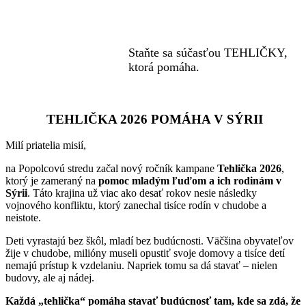
Sýriu.
Staňte sa súčasťou TEHLIČKY,
ktorá pomáha.
TEHLIČKA 2026 POMÁHA V SÝRII
Milí priatelia misií,
na Popolcovú stredu začal nový ročník kampane
Tehlička 2026
,
ktorý je zameraný na
pomoc mladým ľuďom a ich rodinám v
Sýrii
. Táto krajina už viac ako desať rokov nesie následky
vojnového konfliktu, ktorý zanechal tisíce rodín v chudobe a
neistote.
Deti vyrastajú bez škôl, mladí bez budúcnosti. Väčšina obyvateľov
žije v chudobe, milióny museli opustiť svoje domovy a tisíce detí
nemajú prístup k vzdelaniu. Napriek tomu sa dá stavať – nielen
budovy, ale aj nádej.
Každá „tehlička“ pomáha stavať budúcnosť tam, kde sa zdá, že