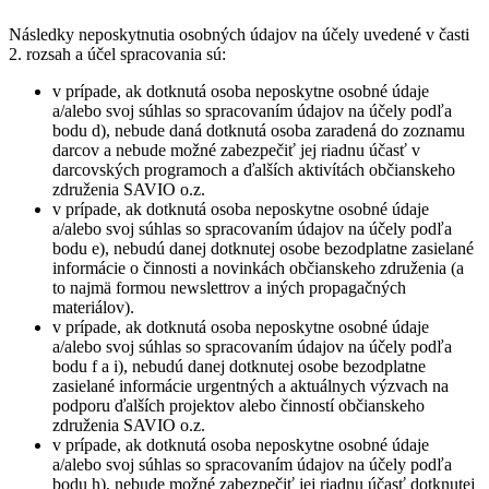
Následky neposkytnutia osobných údajov na účely uvedené v časti
2. rozsah a účel spracovania sú:
v prípade, ak dotknutá osoba neposkytne osobné údaje
a/alebo svoj súhlas so spracovaním údajov na účely podľa
bodu d), nebude daná dotknutá osoba zaradená do zoznamu
darcov a nebude možné zabezpečiť jej riadnu účasť v
darcovských programoch a ďalších aktivítách občianskeho
združenia SAVIO o.z.
v prípade, ak dotknutá osoba neposkytne osobné údaje
a/alebo svoj súhlas so spracovaním údajov na účely podľa
bodu e), nebudú danej dotknutej osobe bezodplatne zasielané
informácie o činnosti a novinkách občianskeho združenia (a
to najmä formou newslettrov a iných propagačných
materiálov).
v prípade, ak dotknutá osoba neposkytne osobné údaje
a/alebo svoj súhlas so spracovaním údajov na účely podľa
bodu f a i), nebudú danej dotknutej osobe bezodplatne
zasielané informácie urgentných a aktuálnych výzvach na
podporu ďalších projektov alebo činností občianskeho
združenia SAVIO o.z.
v prípade, ak dotknutá osoba neposkytne osobné údaje
a/alebo svoj súhlas so spracovaním údajov na účely podľa
bodu h), nebude možné zabezpečiť jej riadnu účasť dotknutej