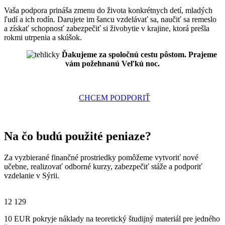
Vaša podpora prináša zmenu do života konkrétnych detí, mladých
ľudí a ich rodín. Darujete im šancu vzdelávať sa, naučiť sa remeslo
a získať schopnosť zabezpečiť si živobytie v krajine, ktorá prešla
rokmi utrpenia a skúšok.
Ďakujeme za spoločnú cestu pôstom. Prajeme
vám požehnanú Veľkú noc.
CHCEM PODPORIŤ
Na čo budú použité peniaze?
Za vyzbierané finančné prostriedky pomôžeme vytvoriť nové
učebne, realizovať odborné kurzy, zabezpečiť stáže a podporiť
vzdelanie v Sýrii.
12 129
10 EUR pokryje náklady na teoretický študijný materiál pre jedného