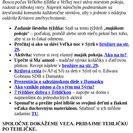
Bosca počas Veľkého týždňa a Veľkej noci stáva miestom pokoja,
radosti a hlbokej viery. Napriek náročným podmienkam sa
kresťanská komunita každoročne stretáva, aby v jednote s nádejou
oslávila Kristovo zmŕtvychvstanie.
Zadanie šiesteho týždňa:
Staň sa tento týždeň „
majákom
pokoja
“ – poďakuj, pomôž alebo urob niečo pekné bez toho,
aby si za to čakal odmenu.
Prečítaj si ako sa slávi Veľká noc v Sýrii v
brožúre na str.
29
.
Aktivita:
vytvor si svoj vlastný
maják pokoja.
Ako na to?
Upečte si Ma´amoul
– tradičné sýrske koláčiky s ďatľovou
plnkou. Recept nájdete v
brožúre na str. 29
.
Krížová cesta
(v AJ aj SJ) za deti v Sýrii od o. Edwara
Gobrana SDB z Damasku
Prezentácia o saleziánskom diele v Damasku
Ako vzniklo písmo a čo s tým má Sýria?
7
týždňov dobra s Tehličkou
– zapojte sa doma s
najmenšími do jednoduchých aktivít
Spomaľte a prežite pôst hlbšie so svojimi deťmi a žiakmi
vďaka duchovným materiálom.
Stiahnuť si ich môžete
zadarmo
TU
.
SPOLOČNE DOKÁŽEME VEĽA. PRIDAJME TEHLIČKU
PO TEHLIČKE.