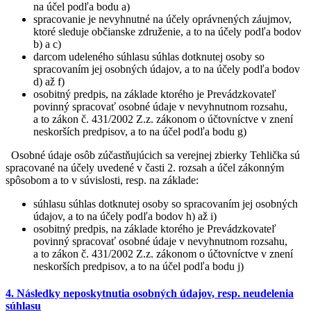
na účel podľa bodu a)
spracovanie je nevyhnutné na účely oprávnených záujmov,
ktoré sleduje občianske združenie, a to na účely podľa bodov
b) a c)
darcom udeleného súhlasu súhlas dotknutej osoby so
spracovaním jej osobných údajov, a to na účely podľa bodov
d) až f)
osobitný predpis, na základe ktorého je Prevádzkovateľ
povinný spracovať osobné údaje v nevyhnutnom rozsahu,
a to zákon č. 431/2002 Z.z. zákonom o účtovníctve v znení
neskorších predpisov, a to na účel podľa bodu g)
Osobné údaje osôb zúčastňujúcich sa verejnej zbierky Tehlička sú
spracované na účely uvedené v časti 2. rozsah a účel zákonným
spôsobom a to v súvislosti, resp. na základe:
súhlasu súhlas dotknutej osoby so spracovaním jej osobných
údajov, a to na účely podľa bodov h) až i)
osobitný predpis, na základe ktorého je Prevádzkovateľ
povinný spracovať osobné údaje v nevyhnutnom rozsahu,
a to zákon č. 431/2002 Z.z. zákonom o účtovníctve v znení
neskorších predpisov, a to na účel podľa bodu j)
4. Následky neposkytnutia osobných údajov, resp. neudelenia
súhlasu