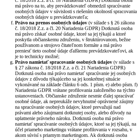
č. 18/2018 Z.z. a čl. 18 Nariadenia GDPR) Dotknutá osoba
má právo na to, aby prevádzkovateľ obmedzil spracúvanie
osobných údajov v súvislosti s riešením okolností spracovania
osobných údajov u prevádzkovateľa;
Právo na prenos osobných údajov
(v súlade s § 26 zákona
č. 18/2018 Z.z. a čl. 20 Nariadenia GDPR) Dotknutá osoba
má právo získať osobné údaje, ktoré sa jej týkajú a ktoré
poskytla občianskemu združeniu, v štruktúrovanom, bežne
používanom a strojovo čitateľnom formáte a má právo
preniesť tieto osobné údaje ďalšiemu prevádzkovateľovi, ak
je to technicky možné;
Právo namietať
spracovanie osobných údajov
(v súlade s
§ 27 zákona č. 18/2018 Z.z. a čl. 21 Nariadenia GDPR)
Dotknutá osoba má právo namietať spracúvanie jej osobných
údajov z dôvodu týkajúceho sa jej konkrétnej situácie
vykonávané na základe článku 6 ods. 1 písm. e) alebo písm. f)
Nariadenia GDPR vrátane profilovania založeného na týchto
ustanoveniach. Občianske združenie nesmie ďalej spracúvať
osobné údaje, ak nepreukáže nevyhnutné oprávnené záujmy
na spracúvanie osobných údajov, ktoré prevažujú nad
právami alebo záujmami dotknutej osoby, alebo dôvody na
uplatnenie právneho nároku. Dotknutá osoba má právo
namietať spracúvanie osobných údajov, ktoré sa jej týkajú, na
účel priameho marketingu vrátane profilovania v rozsahu, v
akom súvisí s priamym marketingom. Ak dotknutá osoba