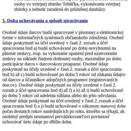
osoby vo verejnej zbierke Tehlička, vykonávania verejnej
zbierky a nebude zaradená do príslušnej databázy
5. Doba uchovávania a spôsob spracúvania
Osobné údaje darcov budú spracované v písomnej a elektronickej
forme v informačných systémoch občianskeho združenia. Osobné
údaje poskytnuté na účel uvedený v časti 2. rozsah a účel
spracovania bod a) budú uchovávané po dobu nevyhnutnú na
plnenie zmluvy, resp. na vykonanie opatrení pred uzatvorením
zmluvy na základe žiadosti dotknutej osoby, maximálne po dobu
participácie darcu v darcovskom programe. Osobné údaje
poskytnuté na účely uvedené v časti 2. rozsah a účel spracovania
bod b) až c) budú uchovávané po dobu 5 rokov od získania údajov
od darcov a účastníkov adopčných programov (registrovaných
darcov). Osobné údaje poskytnuté na účely uvedené v časti 2.
rozsah a účel spracovania bod d) až f) a h) až i) budú uchovávané
po dobu 5 rokov od udelenia súhlasu alebo do jeho odvolania.
Osobné údaje poskytnuté na účel uvedený v časti 2. rozsah a účel
spracovania bod f) a j) budú uchovávané v zákonom stanovej dobe
počas desiatich rokov nasledujúcich po roku, ktorého sa týkajú, ak
osobitný predpis neustanoví prevádzkovateľovi povinnosť
uchovávať tieto údaje po dlhšiu dobu.