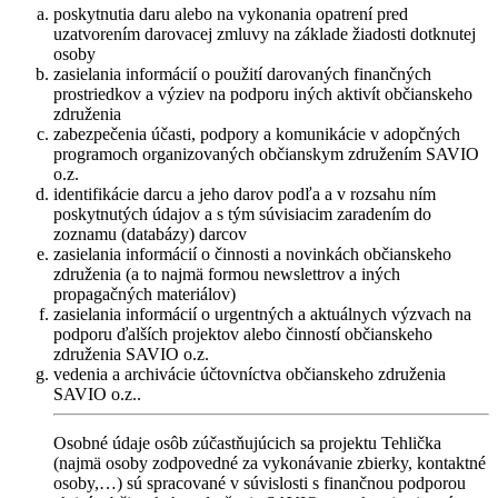
poskytnutia daru alebo na vykonania opatrení pred
uzatvorením darovacej zmluvy na základe žiadosti dotknutej
osoby
zasielania informácií o použití darovaných finančných
prostriedkov a výziev na podporu iných aktivít občianskeho
združenia
zabezpečenia účasti, podpory a komunikácie v adopčných
programoch organizovaných občianskym združením SAVIO
o.z.
identifikácie darcu a jeho darov podľa a v rozsahu ním
poskytnutých údajov a s tým súvisiacim zaradením do
zoznamu (databázy) darcov
zasielania informácií o činnosti a novinkách občianskeho
združenia (a to najmä formou newslettrov a iných
propagačných materiálov)
zasielania informácií o urgentných a aktuálnych výzvach na
podporu ďalších projektov alebo činností občianskeho
združenia SAVIO o.z.
vedenia a archivácie účtovníctva občianskeho združenia
SAVIO o.z..
Osobné údaje osôb zúčastňujúcich sa projektu Tehlička
(najmä osoby zodpovedné za vykonávanie zbierky, kontaktné
osoby,…) sú spracované v súvislosti s finančnou podporou