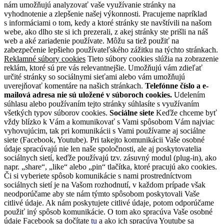
nám umožňujú analyzovať vaše využívanie stránky na
vyhodnotenie a zlepšenie našej výkonnosti. Pracujeme napríklad
s informáciami o tom, kedy a ktoré stránky ste navštívili na našom
webe, ako dlho ste si ich prezerali, z akej stránky ste prišli na náš
web a aké zariadenie používate. Môžu sa tiež použiť na
zabezpečenie lepšieho používateľského zážitku na týchto stránkach.
Reklamné súbory cookies
Tieto súbory cookies slúžia na zobrazenie
reklám, ktoré sú pre vás relevantnejšie. Umožňujú vám zdieľať
určité stránky so sociálnymi sieťami alebo vám umožňujú
uverejňovať komentáre na našich stránkach.
Telefónne číslo a e-
mailová adresa nie sú uložené v súboroch cookies.
Udelením
súhlasu alebo používaním tejto stránky súhlasíte s využívaním
všetkých typov súborov cookies.
Sociálne siete
Keďže chceme byť
vždy blízko k Vám a komunikovať s Vami spôsobom Vám najviac
vyhovujúcim, tak pri komunikácii s Vami používame aj sociálne
siete (Facebook, Youtube). Pri takejto komunikácii Vaše osobné
údaje spracúvajú nie len naše spoločnosti, ale aj poskytovatelia
sociálnych sietí, keďže používajú tzv. zásuvný modul (plug-in), ako
napr. „share“, „like“ alebo „pin“ tlačítka, ktoré pracujú ako cookies.
Či si vyberiete spôsob komunikácie s nami prostredníctvom
sociálnych sietí je na Vašom rozhodnutí, v každom prípade však
neodporúčame aby ste nám týmto spôsobom poskytovali Vaše
citlivé údaje. Ak nám poskytujete citlivé údaje, potom odporúčame
použiť iný spôsob komunikácie. O tom ako spracúva Vaše osobné
údaje Facebook sa dočítate
tu
a ako ich spracúva Youtube sa