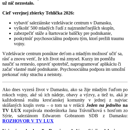
už nič nezostalo.
Cieľ verejnej zbierky Tehlička 2026:
vybaviť saleziánske vzdelávacie centrum v Damasku,
vyškoliť 500 mladých ľudí z najzraniteľnejších skupín,
zabezpečiť stáže a štartovacie balíčky pre podnikanie,
poskytnúť psychosociálnu podporu tým, ktorí prežili traumu
vojny.
Vzdelávacie centrum ponúkne deťom a mladým možnosť učiť sa,
rásť a znovu veriť, že ich život má zmysel. Kurzy im pomôžu
naučiť sa remeslo, opraviť spotrebič, naprogramovať aplikáciu či
začať vlastné malé podnikanie. Psychosociálna podpora im umožní
prekonať roky strachu a neistoty.
Ako dnes vyzerá život v Damasku, ako sa žije mladým ľuďom po
rokoch vojny, aké sú ich nádeje, obavy a výzvy, a tiež to, aká je
každodenná realita kresťanskej komunity v jednej z najviac
skúšaných krajín sveta – o tom sa v relácii
Jeden na jedného
na
TV LUX
rozprávala moderátorka Jana Trávničková s hosťom zo
Sýrie, saleziánom Edwarom Gobranom SDB z Damasku:
ROZHOVOR V TV LUX