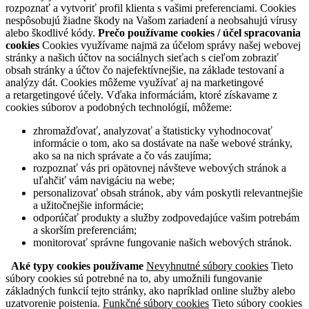
rozpoznať a vytvoriť profil klienta s vašimi preferenciami. Cookies
nespôsobujú žiadne škody na Vašom zariadení a neobsahujú vírusy
alebo škodlivé kódy.
Prečo používame cookies / účel spracovania
cookies
Cookies využívame najmä za účelom správy našej webovej
stránky a našich účtov na sociálnych sieťach s cieľom zobraziť
obsah stránky a účtov čo najefektívnejšie, na základe testovaní a
analýzy dát. Cookies môžeme využívať aj na marketingové
a retargetingové účely. Vďaka informáciám, ktoré získavame z
cookies súborov a podobných technológií, môžeme:
zhromažďovať, analyzovať a štatisticky vyhodnocovať
informácie o tom, ako sa dostávate na naše webové stránky,
ako sa na nich správate a čo vás zaujíma;
rozpoznať vás pri opätovnej návšteve webových stránok a
uľahčiť vám navigáciu na webe;
personalizovať obsah stránok, aby vám poskytli relevantnejšie
a užitočnejšie informácie;
odporúčať produkty a služby zodpovedajúce vašim potrebám
a skorším preferenciám;
monitorovať správne fungovanie našich webových stránok.
Aké typy cookies používame
Nevyhnutné súbory cookies
Tieto
súbory cookies sú potrebné na to, aby umožnili fungovanie
základných funkcií tejto stránky, ako napríklad online služby alebo
uzatvorenie poistenia.
Funkčné súbory cookies
Tieto súbory cookies