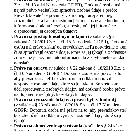
Z.z. a čl. 13 a 14 Nariadenia GDPR), Dotknutá osoba má
najmä právo vedieť, kto spracúva osobné údaje a prečo;
Prevádzkovateľ je povinný v stručnej, transparentnej,
zrozumiteľnej a ľahko dostupnej forme, jasne a jednoducho,
informovať dotknutú osobu, a poskytnúť jej informácie
o spracovaní jej osobných údajov;
Právo na prístup k osobným údajom
(v súlade s § 21
zákona č. 18/2018 Z.z. a čl. 15 Nariadenia GDPR), Dotknutá
osoba má právo získať od prevádzkovateľa potvrdenie o tom,
či sa spracúvajú osobné údaje, ktoré sa jej týkajú a občianske
združenie je povinné túto informáciu bez zbytočného odkladu
odoslať;
Právo na opravu
(v súlade s § 22 zákona č. 18/2018 Z.z. a
čl. 16 Nariadenia GDPR ) Dotknutá osoba má právo na to,
aby prevádzkovateľ bez zbytočného odkladu opravil
nesprávne osobné údaje, ktoré sa jej týkajú. So zreteľom na
účel spracúvania osobných údajov má dotknutá osoba právo
na doplnenie neúplných osobných údajov;
Právo na vymazanie údajov a právo byť zabudnutý
(v súlade s § 23 zákona č. 18/2018 Z.z. a čl. 17 Nariadenia
GDPR) Dotknutá osoba má právo na to, aby prevádzkovateľ
bez zbytočného odkladu vymazal osobné údaje, ktoré sa jej
týkajú;
Právo na obmedzenie spracúvania
(v súlade s § 24 zákona