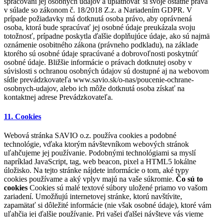
spracovaní jej osobných údajov a uplatňovať si svoje ostatné práva
v súlade so zákonom č. 18/2018 Z.z. a Nariadením GDPR. V
prípade požiadavky má dotknutá osoba právo, aby oprávnená
osoba, ktorá bude spracúvať jej osobné údaje preukázala svoju
totožnosť, prípadne poskytla ďalšie doplňujúce údaje, ako sú najmä
oznámenie osobitného zákona (právneho podkladu), na základe
ktorého sú osobné údaje spracúvané a dobrovoľnosti poskytnúť
osobné údaje. Bližšie informácie o právach dotknutej osoby v
súvislosti s ochranou osobných údajov sú dostupné aj na webovom
sídle prevádzkovateľa www.savio.sk/o-nas/poucenie-ochrane-
osobnych-udajov, alebo ich môže dotknutá osoba získať na
kontaktnej adrese Prevádzkovateľa.
11. Cookies
Webová stránka SAVIO o.z. používa cookies a podobné
technológie, vďaka ktorým návštevníkom webových stránok
uľahčujeme jej používanie. Podobnými technológiami sa myslí
napríklad JavaScript, tag, web beacon, pixel a HTML5 lokálne
úložisko. Na tejto stránke nájdete informácie o tom, aké typy
cookies používame a aký vplyv majú na vaše súkromie.
Čo sú to
cookies
Cookies sú malé textové súbory uložené priamo vo vašom
zariadení. Umožňujú internetovej stránke, ktorú navštívite,
zapamätať si dôležité informácie (nie však osobné údaje), ktoré vám
uľahčia jej ďalšie používanie. Pri vašej ďalšej návšteve vás vieme