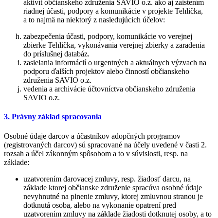
aktivít občianskeho združenia SAVIO o.z. ako aj zaistením
riadnej účasti, podpory a komunikácie v projekte Tehlička,
a to najmä na niektorý z nasledujúcich účelov:
zabezpečenia účasti, podpory, komunikácie vo verejnej
zbierke Tehlička, vykonávania verejnej zbierky a zaradenia
do príslušnej databáz.
zasielania informácií o urgentných a aktuálnych výzvach na
podporu ďalších projektov alebo činností občianskeho
združenia SAVIO o.z.
vedenia a archivácie účtovníctva občianskeho združenia
SAVIO o.z.
3. Právny základ spracovania
Osobné údaje darcov a účastníkov adopčných programov
(registrovaných darcov) sú spracované na účely uvedené v časti 2.
rozsah a účel zákonným spôsobom a to v súvislosti, resp. na
základe:
uzatvorením darovacej zmluvy, resp. žiadosť darcu, na
základe ktorej občianske združenie spracúva osobné údaje
nevyhnutné na plnenie zmluvy, ktorej zmluvnou stranou je
dotknutá osoba, alebo na vykonanie opatrení pred
uzatvorením zmluvy na základe žiadosti dotknutej osoby, a to