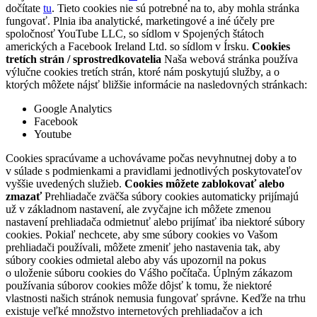
dočítate
tu
. Tieto cookies nie sú potrebné na to, aby mohla stránka
fungovať. Plnia iba analytické, marketingové a iné účely pre
spoločnosť YouTube LLC, so sídlom v Spojených štátoch
amerických a Facebook Ireland Ltd. so sídlom v Írsku.
Cookies
tretích strán / sprostredkovatelia
Naša webová stránka používa
výlučne cookies tretích strán, ktoré nám poskytujú služby, a o
ktorých môžete nájsť bližšie informácie na nasledovných stránkach:
Google Analytics
Facebook
Youtube
Cookies spracúvame a uchovávame počas nevyhnutnej doby a to
v súlade s podmienkami a pravidlami jednotlivých poskytovateľov
vyššie uvedených služieb.
Cookies môžete zablokovať alebo
zmazať
Prehliadače zväčša súbory cookies automaticky prijímajú
už v základnom nastavení, ale zvyčajne ich môžete zmenou
nastavení prehliadača odmietnuť alebo prijímať iba niektoré súbory
cookies. Pokiaľ nechcete, aby sme súbory cookies vo Vašom
prehliadači používali, môžete zmeniť jeho nastavenia tak, aby
súbory cookies odmietal alebo aby vás upozornil na pokus
o uloženie súboru cookies do Vášho počítača. Úplným zákazom
používania súborov cookies môže dôjsť k tomu, že niektoré
vlastnosti našich stránok nemusia fungovať správne. Keďže na trhu
existuje veľké množstvo internetových prehliadačov a ich