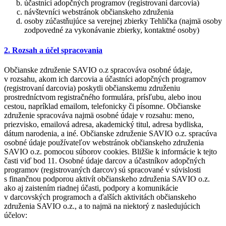
účastníci adopčných programov (registrovaní darcovia)
návštevníci webstránok občianskeho združenia
osoby zúčastňujúce sa verejnej zbierky Tehlička (najmä osoby
zodpovedné za vykonávanie zbierky, kontaktné osoby)
2. Rozsah a účel spracovania
Občianske združenie SAVIO o.z spracováva osobné údaje,
v rozsahu, akom ich darcovia a účastníci adopčných programov
(registrovaní darcovia) poskytli občianskemu združeniu
prostredníctvom registračného formulára, prísľubu, alebo inou
cestou, napríklad emailom, telefonicky či písomne. Občianske
združenie spracováva najmä osobné údaje v rozsahu: meno,
priezvisko, emailová adresa, akademický titul, adresa bydliska,
dátum narodenia, a iné. Občianske združenie SAVIO o.z. spracúva
osobné údaje používateľov webstránok občianskeho združenia
SAVIO o.z. pomocou súborov cookies. Bližšie k informácie k tejto
časti viď bod 11. Osobné údaje darcov a účastníkov adopčných
programov (registrovaných darcov) sú spracované v súvislosti
s finančnou podporou aktivít občianskeho združenia SAVIO o.z.
ako aj zaistením riadnej účasti, podpory a komunikácie
v darcovských programoch a ďalších aktivitách občianskeho
združenia SAVIO o.z., a to najmä na niektorý z nasledujúcich
účelov: