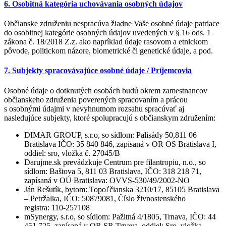
6. Osobitná kategória uchovávania osobných údajov
Občianske združeniu nespracúva žiadne Vaše osobné údaje patriace
do osobitnej kategórie osobných údajov uvedených v § 16 ods. 1
zákona č. 18/2018 Z.z. ako napríklad údaje rasovom a etnickom
pôvode, politickom názore, biometrické či genetické údaje, a pod.
7. Subjekty spracovávajúce osobné údaje / Príjemcovia
Osobné údaje o dotknutých osobách budú okrem zamestnancov
občianskeho združenia poverených spracovaním a prácou
s osobnými údajmi v nevyhnutnom rozsahu spracúvať aj
nasledujúce subjekty, ktoré spolupracujú s občianskym združením:
DIMAR GROUP, s.r.o, so sídlom: Palisády 50,811 06
Bratislava IČO: 35 840 846, zapísaná v OR OS Bratislava I,
oddiel: sro, vložka č. 27045/B
Darujme.sk prevádzkuje Centrum pre filantropiu, n.o., so
sídlom: Baštova 5, 811 03 Bratislava, IČO: 318 218 71,
zapísaná v OÚ Bratislava: OVVS-530/49/2002-NO
Ján Rešutík, bytom: Topoľčianska 3210/17, 85105 Bratislava
– Petržalka, IČO: 50879081, Číslo živnostenského
registra: 110-257108
mSynergy, s.r.o, so sídlom: Pažitná 4/1805, Trnava, IČO: 44
451 725, zapísaná v OR SR Trnava, oddiel: Sro, vložka