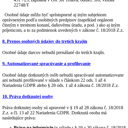
22748/T
Osobné údaje môžu byť sprístupnené aj iným subjektom
oprávneným podľa osobitných predpisov (napríklad orgánom
činným v trestnom konaní, daňovému úradu, a pod. ) ako aj iným
príjemcom, a to za podmienok uvedených v zákone č. 18/2018 Z.z.
8. Prenos osobných údajov do tretích krajín
Osobné údaje darcov nebudú prenášané do tretích krajín.
9. Automatizované spracúvanie a profilovanie
Osobné údaje dotknutých osôb nebudú spracúvané automatizovane
ani nebudú profilované v súlade s článkom 22 ods. 1 až 4
Nariadenia GDPR alebo § 28 ods. 1 až 4 zákona č. 18/2018 Z.z.
10. Práva dotknutej osoby
Práva dotknutej osoby sú upravené v § 19 až 28 zákona č. 18/2018
Z.z. a čl. 13 až 22 Nariadenia GDPR. Dotknutá osoba má
nasledujúce práva:
Právo na informácie
(v súlade s § 19 a 20 zákona č. 18/2018