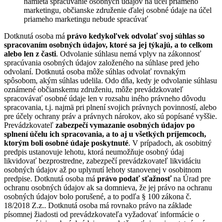
namieta spracúvanie osobných údajov na účel priameho
marketingu, občianske združenie ďalej osobné údaje na účel
priameho marketingu nebude spracúvať
Dotknutá osoba má
právo kedykoľvek odvolať svoj súhlas so
spracovaním osobných údajov, ktoré sa jej týkajú, a to celkom
alebo len z časti
. Odvolanie súhlasu nemá vplyv na zákonnosť
spracúvania osobných údajov založeného na súhlase pred jeho
odvolaní. Dotknutá osoba môže súhlas odvolať rovnakým
spôsobom, akým súhlas udelila. Odo dňa, kedy je odvolanie súhlasu
oznámené občianskemu združeniu, môže prevádzkovateľ
spracovávať osobné údaje len v rozsahu iného právneho dôvodu
spracovania, t.j. najmä pri plnení svojich právnych povinností, alebo
pre účely ochrany práv a právnych nárokov, ako sú popísané vyššie.
Prevádzkovateľ
zabezpečí vymazanie osobných údajov po
splnení účelu ich spracovania, a to aj u všetkých príjemcoch,
ktorým boli osobné údaje poskytnuté
. V prípadoch, ak osobitný
predpis ustanovuje lehotu, ktorá neumožňuje osobný údaj
likvidovať bezprostredne, zabezpečí prevádzkovateľ likvidáciu
osobných údajov až po uplynutí lehoty stanovenej v osobitnom
predpise. Dotknutá osoba má
právo podať sťažnosť
na Úrad pre
ochranu osobných údajov ak sa domnieva, že jej právo na ochranu
osobných údajov bolo porušené, a to podľa § 100 zákona č.
18/2018 Z.z.. Dotknutá osoba má rovnako právo na základe
písomnej žiadosti od prevádzkovateľa vyžadovať informácie o