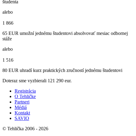
študenta
alebo
1 866
65 EUR umožní jednému študentovi absolvovať mesiac odbornej
stáže
alebo
1 516
80 EUR uhradí kurz praktických zručností jednému študentovi
Doteraz sme vyzbierali
121 290 eur.
Registrácia
O Tehličke
Partneri
Médiá
Kontakt
SAVIO
© Tehlička 2006 - 2026