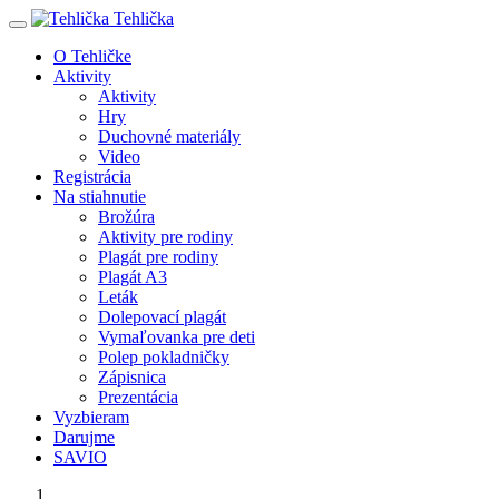
Tehlička
O Tehličke
Aktivity
Aktivity
Hry
Duchovné materiály
Video
Registrácia
Na stiahnutie
Brožúra
Aktivity pre rodiny
Plagát pre rodiny
Plagát A3
Leták
Dolepovací plagát
Vymaľovanka pre deti
Polep pokladničky
Zápisnica
Prezentácia
Vyzbieram
Darujme
SAVIO