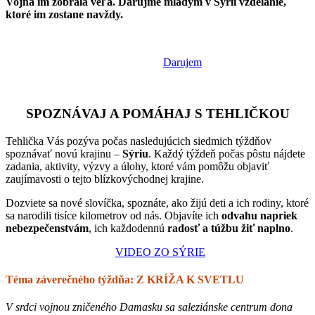
Vojna im zobrala veľa. Darujme mladým v Sýrii vzdelanie,
ktoré im zostane navždy.
Darujem
SPOZNÁVAJ A POMÁHAJ S TEHLIČKOU
Tehlička Vás pozýva počas nasledujúcich siedmich týždňov
spoznávať novú krajinu –
Sýriu
. Každý týždeň počas pôstu nájdete
zadania, aktivity, výzvy a úlohy, ktoré vám pomôžu objaviť
zaujímavosti o tejto blízkovýchodnej krajine.
Dozviete sa nové slovíčka, spoznáte, ako žijú deti a ich rodiny, ktoré
sa narodili tisíce kilometrov od nás. Objavíte ich
odvahu napriek
nebezpečenstvám
, ich každodennú
radosť
a
túžbu žiť naplno
.
VIDEO ZO SÝRIE
Téma záverečného týždňa: Z KRÍŽA K SVETLU
V srdci vojnou zničeného Damasku sa saleziánske centrum dona