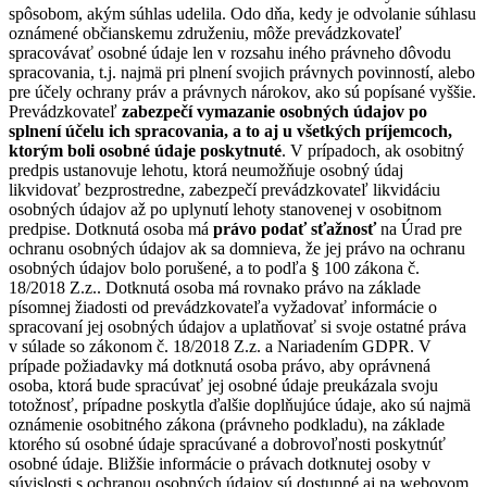
spôsobom, akým súhlas udelila. Odo dňa, kedy je odvolanie súhlasu
oznámené občianskemu združeniu, môže prevádzkovateľ
spracovávať osobné údaje len v rozsahu iného právneho dôvodu
spracovania, t.j. najmä pri plnení svojich právnych povinností, alebo
pre účely ochrany práv a právnych nárokov, ako sú popísané vyššie.
Prevádzkovateľ
zabezpečí vymazanie osobných údajov po
splnení účelu ich spracovania, a to aj u všetkých príjemcoch,
ktorým boli osobné údaje poskytnuté
. V prípadoch, ak osobitný
predpis ustanovuje lehotu, ktorá neumožňuje osobný údaj
likvidovať bezprostredne, zabezpečí prevádzkovateľ likvidáciu
osobných údajov až po uplynutí lehoty stanovenej v osobitnom
predpise. Dotknutá osoba má
právo podať sťažnosť
na Úrad pre
ochranu osobných údajov ak sa domnieva, že jej právo na ochranu
osobných údajov bolo porušené, a to podľa § 100 zákona č.
18/2018 Z.z.. Dotknutá osoba má rovnako právo na základe
písomnej žiadosti od prevádzkovateľa vyžadovať informácie o
spracovaní jej osobných údajov a uplatňovať si svoje ostatné práva
v súlade so zákonom č. 18/2018 Z.z. a Nariadením GDPR. V
prípade požiadavky má dotknutá osoba právo, aby oprávnená
osoba, ktorá bude spracúvať jej osobné údaje preukázala svoju
totožnosť, prípadne poskytla ďalšie doplňujúce údaje, ako sú najmä
oznámenie osobitného zákona (právneho podkladu), na základe
ktorého sú osobné údaje spracúvané a dobrovoľnosti poskytnúť
osobné údaje. Bližšie informácie o právach dotknutej osoby v
súvislosti s ochranou osobných údajov sú dostupné aj na webovom