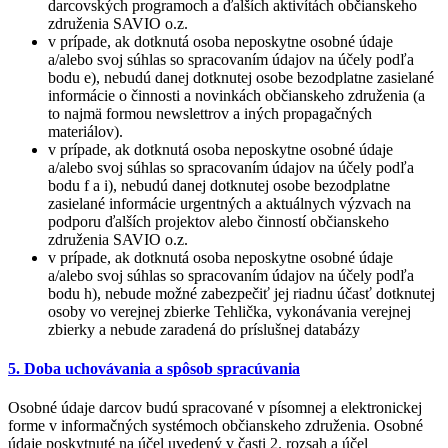
darcovských programoch a ďalších aktivítách občianskeho
združenia SAVIO o.z.
v prípade, ak dotknutá osoba neposkytne osobné údaje
a/alebo svoj súhlas so spracovaním údajov na účely podľa
bodu e), nebudú danej dotknutej osobe bezodplatne zasielané
informácie o činnosti a novinkách občianskeho združenia (a
to najmä formou newslettrov a iných propagačných
materiálov).
v prípade, ak dotknutá osoba neposkytne osobné údaje
a/alebo svoj súhlas so spracovaním údajov na účely podľa
bodu f a i), nebudú danej dotknutej osobe bezodplatne
zasielané informácie urgentných a aktuálnych výzvach na
podporu ďalších projektov alebo činností občianskeho
združenia SAVIO o.z.
v prípade, ak dotknutá osoba neposkytne osobné údaje
a/alebo svoj súhlas so spracovaním údajov na účely podľa
bodu h), nebude možné zabezpečiť jej riadnu účasť dotknutej
osoby vo verejnej zbierke Tehlička, vykonávania verejnej
zbierky a nebude zaradená do príslušnej databázy
5. Doba uchovávania a spôsob spracúvania
Osobné údaje darcov budú spracované v písomnej a elektronickej
forme v informačných systémoch občianskeho združenia. Osobné
údaje poskytnuté na účel uvedený v časti 2. rozsah a účel