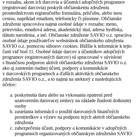
v rozsahu, akom ich darcovia a účastníci adopčných programov
(registrovaní darcovia) poskytli občianskemu združeniu
prostredníctvom registračného formulára, prísľubu, alebo inou
cestou, napríklad emailom, telefonicky či písomne. Občianske
združenie spracováva najmä osobné údaje v rozsahu: meno,
priezvisko, emailová adresa, akademický titul, adresa bydliska,
dátum narodenia, a iné. Občianske združenie SAVIO o.z. spracúva
osobné údaje používateľov webstránok občianskeho združenia
SAVIO o.z. pomocou súborov cookies. Bližšie k informácie k tejto
časti viď bod 11. Osobné údaje darcov a účastníkov adopčných
programov (registrovaných darcov) sú spracované v súvislosti
s finančnou podporou aktivít občianskeho združenia SAVIO o.z.
ako aj zaistením riadnej účasti, podpory a komunikácie
v darcovských programoch a ďalších aktivitách občianskeho
združenia SAVIO o.z., a to najmä na niektorý z nasledujúcich
účelov:
poskytnutia daru alebo na vykonania opatrení pred
uzatvorením darovacej zmluvy na základe žiadosti dotknutej
osoby
zasielania informácií o použití darovaných finančných
prostriedkov a výziev na podporu iných aktivít občianskeho
združenia
zabezpečenia účasti, podpory a komunikácie v adopčných
programoch organizovaných občianskym združením SAVIO