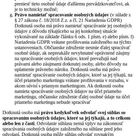
preniesť tieto osobné údaje ďalšiemu prevádzkovateľovi, ak
je to technicky možné;
Právo namietať
spracovanie osobných údajov
(v súlade s
§ 27 zákona č. 18/2018 Z.z. a čl. 21 Nariadenia GDPR)
Dotknutá osoba má právo namietať spracúvanie jej osobných
údajov z dôvodu týkajúceho sa jej konkrétnej situácie
vykonávané na základe článku 6 ods. 1 písm. e) alebo písm. f)
Nariadenia GDPR vrátane profilovania založeného na týchto
ustanoveniach. Občianske združenie nesmie ďalej spracúvať
osobné údaje, ak nepreukáže nevyhnutné oprávnené záujmy
na spracúvanie osobných údajov, ktoré prevažujú nad
právami alebo záujmami dotknutej osoby, alebo dôvody na
uplatnenie právneho nároku. Dotknutá osoba má právo
namietať spracúvanie osobných údajov, ktoré sa jej týkajú, na
účel priameho marketingu vrátane profilovania v rozsahu, v
akom súvisí s priamym marketingom. Ak dotknutá osoba
namieta spracúvanie osobných údajov na účel priameho
marketingu, občianske združenie ďalej osobné údaje na účel
priameho marketingu nebude spracúvať
Dotknutá osoba má
právo kedykoľvek odvolať svoj súhlas so
spracovaním osobných údajov, ktoré sa jej týkajú, a to celkom
alebo len z časti
. Odvolanie súhlasu nemá vplyv na zákonnosť
spracúvania osobných údajov založeného na súhlase pred jeho
odvolaní. Dotknutá osoba môže súhlas odvolať rovnakým