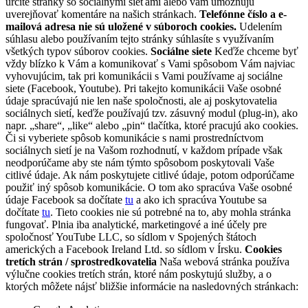
určité stránky so sociálnymi sieťami alebo vám umožňujú
uverejňovať komentáre na našich stránkach.
Telefónne číslo a e-
mailová adresa nie sú uložené v súboroch cookies.
Udelením
súhlasu alebo používaním tejto stránky súhlasíte s využívaním
všetkých typov súborov cookies.
Sociálne siete
Keďže chceme byť
vždy blízko k Vám a komunikovať s Vami spôsobom Vám najviac
vyhovujúcim, tak pri komunikácii s Vami používame aj sociálne
siete (Facebook, Youtube). Pri takejto komunikácii Vaše osobné
údaje spracúvajú nie len naše spoločnosti, ale aj poskytovatelia
sociálnych sietí, keďže používajú tzv. zásuvný modul (plug-in), ako
napr. „share“, „like“ alebo „pin“ tlačítka, ktoré pracujú ako cookies.
Či si vyberiete spôsob komunikácie s nami prostredníctvom
sociálnych sietí je na Vašom rozhodnutí, v každom prípade však
neodporúčame aby ste nám týmto spôsobom poskytovali Vaše
citlivé údaje. Ak nám poskytujete citlivé údaje, potom odporúčame
použiť iný spôsob komunikácie. O tom ako spracúva Vaše osobné
údaje Facebook sa dočítate
tu
a ako ich spracúva Youtube sa
dočítate
tu
. Tieto cookies nie sú potrebné na to, aby mohla stránka
fungovať. Plnia iba analytické, marketingové a iné účely pre
spoločnosť YouTube LLC, so sídlom v Spojených štátoch
amerických a Facebook Ireland Ltd. so sídlom v Írsku.
Cookies
tretích strán / sprostredkovatelia
Naša webová stránka používa
výlučne cookies tretích strán, ktoré nám poskytujú služby, a o
ktorých môžete nájsť bližšie informácie na nasledovných stránkach: