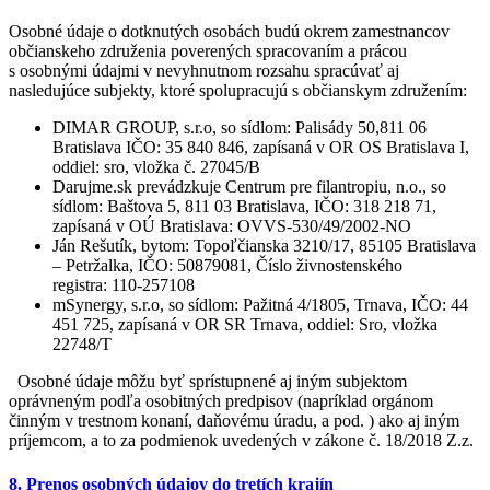
Osobné údaje o dotknutých osobách budú okrem zamestnancov
občianskeho združenia poverených spracovaním a prácou
s osobnými údajmi v nevyhnutnom rozsahu spracúvať aj
nasledujúce subjekty, ktoré spolupracujú s občianskym združením:
DIMAR GROUP, s.r.o, so sídlom: Palisády 50,811 06
Bratislava IČO: 35 840 846, zapísaná v OR OS Bratislava I,
oddiel: sro, vložka č. 27045/B
Darujme.sk prevádzkuje Centrum pre filantropiu, n.o., so
sídlom: Baštova 5, 811 03 Bratislava, IČO: 318 218 71,
zapísaná v OÚ Bratislava: OVVS-530/49/2002-NO
Ján Rešutík, bytom: Topoľčianska 3210/17, 85105 Bratislava
– Petržalka, IČO: 50879081, Číslo živnostenského
registra: 110-257108
mSynergy, s.r.o, so sídlom: Pažitná 4/1805, Trnava, IČO: 44
451 725, zapísaná v OR SR Trnava, oddiel: Sro, vložka
22748/T
Osobné údaje môžu byť sprístupnené aj iným subjektom
oprávneným podľa osobitných predpisov (napríklad orgánom
činným v trestnom konaní, daňovému úradu, a pod. ) ako aj iným
príjemcom, a to za podmienok uvedených v zákone č. 18/2018 Z.z.
8. Prenos osobných údajov do tretích krajín