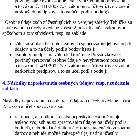
povinný spracovať osobné údaje v nevyhnutnom rozsahu,
a to zákon č. 431/2002 Z.z. zákonom o účtovníctve v znení
neskorších predpisov, a to na účel podľa bodu g)
Osobné údaje osôb zúčastňujúcich sa verejnej zbierky Tehlička sú
spracované na účely uvedené v časti 2. rozsah a účel zákonným
spôsobom a to v súvislosti, resp. na základe:
súhlasu súhlas dotknutej osoby so spracovaním jej osobných
údajov, a to na účely podľa bodov h) až i)
osobitný predpis, na základe ktorého je Prevádzkovateľ
povinný spracovať osobné údaje v nevyhnutnom rozsahu,
a to zákon č. 431/2002 Z.z. zákonom o účtovníctve v znení
neskorších predpisov, a to na účel podľa bodu j)
4. Následky neposkytnutia osobných údajov, resp. neudelenia
súhlasu
Následky neposkytnutia osobných údajov na účely uvedené v časti
2. rozsah a účel spracovania sú:
v prípade, ak dotknutá osoba neposkytne osobné údaje
a/alebo svoj súhlas so spracovaním údajov na účely podľa
bodu d), nebude daná dotknutá osoba zaradená do zoznamu
darcov a nebude možné zabezpečiť jej riadnu účasť v