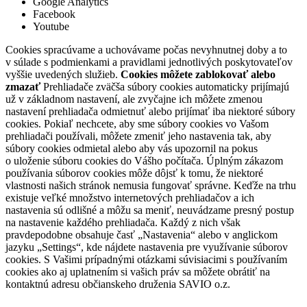
Google Analytics
Facebook
Youtube
Cookies spracúvame a uchovávame počas nevyhnutnej doby a to
v súlade s podmienkami a pravidlami jednotlivých poskytovateľov
vyššie uvedených služieb.
Cookies môžete zablokovať alebo
zmazať
Prehliadače zväčša súbory cookies automaticky prijímajú
už v základnom nastavení, ale zvyčajne ich môžete zmenou
nastavení prehliadača odmietnuť alebo prijímať iba niektoré súbory
cookies. Pokiaľ nechcete, aby sme súbory cookies vo Vašom
prehliadači používali, môžete zmeniť jeho nastavenia tak, aby
súbory cookies odmietal alebo aby vás upozornil na pokus
o uloženie súboru cookies do Vášho počítača. Úplným zákazom
používania súborov cookies môže dôjsť k tomu, že niektoré
vlastnosti našich stránok nemusia fungovať správne. Keďže na trhu
existuje veľké množstvo internetových prehliadačov a ich
nastavenia sú odlišné a môžu sa meniť, neuvádzame presný postup
na nastavenie každého prehliadača. Každý z nich však
pravdepodobne obsahuje časť „Nastavenia“ alebo v anglickom
jazyku „Settings“, kde nájdete nastavenia pre využívanie súborov
cookies. S Vašimi prípadnými otázkami súvisiacimi s používaním
cookies ako aj uplatnením si vašich práv sa môžete obrátiť na
kontaktnú adresu občianskeho druženia SAVIO o.z.