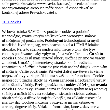
sídle prevádzkovateľa www.savio.sk/o-nas/poucenie-ochrane-
osobnych-udajov, alebo ich môže dotknutá osoba získať na
kontaktnej adrese Prevádzkovateľa.
11. Cookies
Webová stránka SAVIO o.z. používa cookies a podobné
technológie, vďaka ktorým návštevníkom webových stránok
uľahčujeme jej používanie. Podobnými technológiami sa myslí
napríklad JavaScript, tag, web beacon, pixel a HTML5 lokálne
úložisko. Na tejto stránke nájdete informácie o tom, aké typy
cookies používame a aký vplyv majú na vaše súkromie.
Čo sú to
cookies
Cookies sú malé textové súbory uložené priamo vo vašom
zariadení. Umožňujú internetovej stránke, ktorú navštívite,
zapamätať si dôležité informácie (nie však osobné údaje), ktoré vám
uľahčia jej ďalšie používanie. Pri vašej ďalšej návšteve vás vieme
rozpoznať a vytvoriť profil klienta s vašimi preferenciami. Cookies
nespôsobujú žiadne škody na Vašom zariadení a neobsahujú vírusy
alebo škodlivé kódy.
Prečo používame cookies / účel spracovania
cookies
Cookies využívame najmä za účelom správy našej webovej
stránky a našich účtov na sociálnych sieťach s cieľom zobraziť
obsah stránky a účtov čo najefektívnejšie, na základe testovaní a
analýzy dát. Cookies môžeme využívať aj na marketingové
a retargetingové účely. Vďaka informáciám, ktoré získavame z