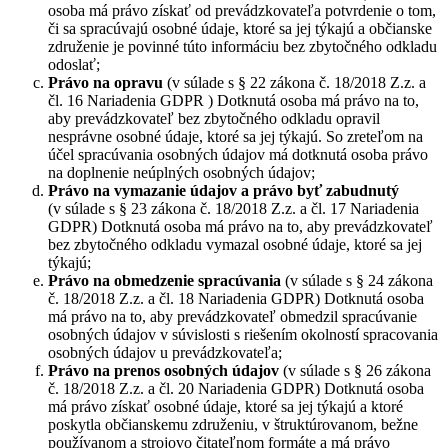
osoba má právo získať od prevádzkovateľa potvrdenie o tom,
či sa spracúvajú osobné údaje, ktoré sa jej týkajú a občianske
združenie je povinné túto informáciu bez zbytočného odkladu
odoslať;
Právo na opravu
(v súlade s § 22 zákona č. 18/2018 Z.z. a
čl. 16 Nariadenia GDPR ) Dotknutá osoba má právo na to,
aby prevádzkovateľ bez zbytočného odkladu opravil
nesprávne osobné údaje, ktoré sa jej týkajú. So zreteľom na
účel spracúvania osobných údajov má dotknutá osoba právo
na doplnenie neúplných osobných údajov;
Právo na vymazanie údajov a právo byť zabudnutý
(v súlade s § 23 zákona č. 18/2018 Z.z. a čl. 17 Nariadenia
GDPR) Dotknutá osoba má právo na to, aby prevádzkovateľ
bez zbytočného odkladu vymazal osobné údaje, ktoré sa jej
týkajú;
Právo na obmedzenie spracúvania
(v súlade s § 24 zákona
č. 18/2018 Z.z. a čl. 18 Nariadenia GDPR) Dotknutá osoba
má právo na to, aby prevádzkovateľ obmedzil spracúvanie
osobných údajov v súvislosti s riešením okolností spracovania
osobných údajov u prevádzkovateľa;
Právo na prenos osobných údajov
(v súlade s § 26 zákona
č. 18/2018 Z.z. a čl. 20 Nariadenia GDPR) Dotknutá osoba
má právo získať osobné údaje, ktoré sa jej týkajú a ktoré
poskytla občianskemu združeniu, v štruktúrovanom, bežne
používanom a strojovo čitateľnom formáte a má právo