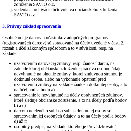
združenia SAVIO o.z.
vedenia a archivácie účtovníctva občianskeho združenia
SAVIO o.z.
3. Právny základ spracovania
Osobné údaje darcov a účastníkov adopčných programov
(registrovaných darcov) sú spracované na účely uvedené v časti 2.
rozsah a účel zákonným spôsobom a to v súvislosti, resp. na
základe:
uzatvorením darovacej zmluvy, resp. žiadosť darcu, na
základe ktorej občianske združenie spracúva osobné údaje
nevyhnutné na plnenie zmluvy, ktorej zmluvnou stranou je
dotknutá osoba, alebo na vykonanie opatrení pred
uzatvorením zmluvy na základe žiadosti dotknutej osoby, a to
na účel podľa bodu a)
spracovanie je nevyhnutné na účely oprávnených záujmov,
ktoré sleduje občianske združenie, a to na účely podľa bodov
b) a c)
darcom udeleného súhlasu súhlas dotknutej osoby so
spracovaním jej osobných údajov, a to na účely podľa bodov
d) až f)
osobitný predpis, na základe ktorého je Prevádzkovateľ