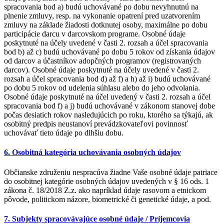
spracovania bod a) budú uchovávané po dobu nevyhnutnú na
plnenie zmluvy, resp. na vykonanie opatrení pred uzatvorením
zmluvy na základe žiadosti dotknutej osoby, maximálne po dobu
participácie darcu v darcovskom programe. Osobné údaje
poskytnuté na účely uvedené v časti 2. rozsah a účel spracovania
bod b) až c) budú uchovávané po dobu 5 rokov od získania údajov
od darcov a účastníkov adopčných programov (registrovaných
darcov). Osobné údaje poskytnuté na účely uvedené v časti 2.
rozsah a účel spracovania bod d) až f) a h) až i) budú uchovávané
po dobu 5 rokov od udelenia súhlasu alebo do jeho odvolania.
Osobné údaje poskytnuté na účel uvedený v časti 2. rozsah a účel
spracovania bod f) a j) budú uchovávané v zákonom stanovej dobe
počas desiatich rokov nasledujúcich po roku, ktorého sa týkajú, ak
osobitný predpis neustanoví prevádzkovateľovi povinnosť
uchovávať tieto údaje po dlhšiu dobu.
6. Osobitná kategória uchovávania osobných údajov
Občianske združeniu nespracúva žiadne Vaše osobné údaje patriace
do osobitnej kategórie osobných údajov uvedených v § 16 ods. 1
zákona č. 18/2018 Z.z. ako napríklad údaje rasovom a etnickom
pôvode, politickom názore, biometrické či genetické údaje, a pod.
7. Subjekty spracovávajúce osobné údaje / Príjemcovia