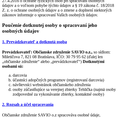
27.4.2016 o ochrane fyzických osôb pri spracúvaní osobných
údajov a o voľnom pohybe týchto údajov a § 19 zákona č. 18/2018
Z. z. o ochrane osobných údajov a o zmene a doplnení niektorých
zákonov informuje o spracovaní Vašich osobných údajov.
Poučenie dotknutej osoby o spracovaní jeho
osobných údajov
1. Prevádzkovateľ a dotknutá osoba
Prevádzkovateľ:
Občianske združenie SAVIO o.z.,
so sídlom:
Miletičova 7, 821 08 Bratislava, IČO: 30 79 95 62 (ďalej len
„občianske združenie“ alebo „prevádzkovateľ“)
Dotknutými
osobami sú:
darcovia
účastníci adopčných programov (registrovaní darcovia)
návštevníci webstránok občianskeho združenia
osoby zúčastňujúce sa verejnej zbierky Tehlička (najmä osoby
zodpovedné za vykonávanie zbierky, kontaktné osoby)
2. Rozsah a účel spracovania
Občianske združenie SAVIO o.z spracováva osobné údaje,