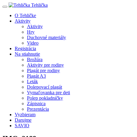
Tehlička
O Tehličke
Aktivity
Aktivity
Hry
Duchovné materiály
Video
Registrácia
Na stiahnutie
Brožúra
Aktivity pre rodiny
Plagát pre rodiny
Plagát A3
Leták
Dolepovací plagát
Vymaľovanka pre deti
Polep pokladničky
Zápisnica
Prezentácia
Vyzbieram
Darujme
SAVIO