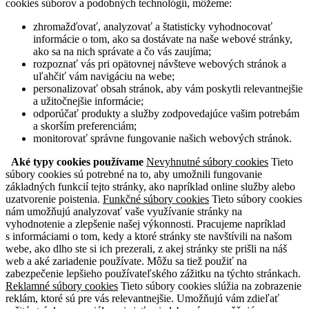
cookies súborov a podobných technológií, môžeme:
zhromažďovať, analyzovať a štatisticky vyhodnocovať
informácie o tom, ako sa dostávate na naše webové stránky,
ako sa na nich správate a čo vás zaujíma;
rozpoznať vás pri opätovnej návšteve webových stránok a
uľahčiť vám navigáciu na webe;
personalizovať obsah stránok, aby vám poskytli relevantnejšie
a užitočnejšie informácie;
odporúčať produkty a služby zodpovedajúce vašim potrebám
a skorším preferenciám;
monitorovať správne fungovanie našich webových stránok.
Aké typy cookies používame
Nevyhnutné súbory cookies
Tieto
súbory cookies sú potrebné na to, aby umožnili fungovanie
základných funkcií tejto stránky, ako napríklad online služby alebo
uzatvorenie poistenia.
Funkčné súbory cookies
Tieto súbory cookies
nám umožňujú analyzovať vaše využívanie stránky na
vyhodnotenie a zlepšenie našej výkonnosti. Pracujeme napríklad
s informáciami o tom, kedy a ktoré stránky ste navštívili na našom
webe, ako dlho ste si ich prezerali, z akej stránky ste prišli na náš
web a aké zariadenie používate. Môžu sa tiež použiť na
zabezpečenie lepšieho používateľského zážitku na týchto stránkach.
Reklamné súbory cookies
Tieto súbory cookies slúžia na zobrazenie
reklám, ktoré sú pre vás relevantnejšie. Umožňujú vám zdieľať