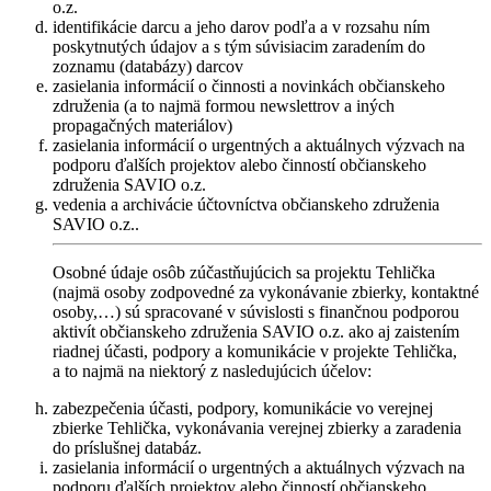
o.z.
identifikácie darcu a jeho darov podľa a v rozsahu ním
poskytnutých údajov a s tým súvisiacim zaradením do
zoznamu (databázy) darcov
zasielania informácií o činnosti a novinkách občianskeho
združenia (a to najmä formou newslettrov a iných
propagačných materiálov)
zasielania informácií o urgentných a aktuálnych výzvach na
podporu ďalších projektov alebo činností občianskeho
združenia SAVIO o.z.
vedenia a archivácie účtovníctva občianskeho združenia
SAVIO o.z..
Osobné údaje osôb zúčastňujúcich sa projektu Tehlička
(najmä osoby zodpovedné za vykonávanie zbierky, kontaktné
osoby,…) sú spracované v súvislosti s finančnou podporou
aktivít občianskeho združenia SAVIO o.z. ako aj zaistením
riadnej účasti, podpory a komunikácie v projekte Tehlička,
a to najmä na niektorý z nasledujúcich účelov:
zabezpečenia účasti, podpory, komunikácie vo verejnej
zbierke Tehlička, vykonávania verejnej zbierky a zaradenia
do príslušnej databáz.
zasielania informácií o urgentných a aktuálnych výzvach na
podporu ďalších projektov alebo činností občianskeho