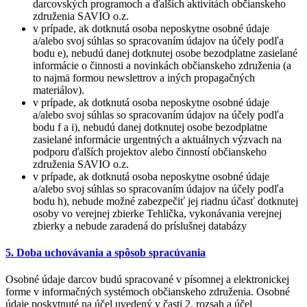
darcovských programoch a ďalších aktivítách občianskeho
združenia SAVIO o.z.
v prípade, ak dotknutá osoba neposkytne osobné údaje
a/alebo svoj súhlas so spracovaním údajov na účely podľa
bodu e), nebudú danej dotknutej osobe bezodplatne zasielané
informácie o činnosti a novinkách občianskeho združenia (a
to najmä formou newslettrov a iných propagačných
materiálov).
v prípade, ak dotknutá osoba neposkytne osobné údaje
a/alebo svoj súhlas so spracovaním údajov na účely podľa
bodu f a i), nebudú danej dotknutej osobe bezodplatne
zasielané informácie urgentných a aktuálnych výzvach na
podporu ďalších projektov alebo činností občianskeho
združenia SAVIO o.z.
v prípade, ak dotknutá osoba neposkytne osobné údaje
a/alebo svoj súhlas so spracovaním údajov na účely podľa
bodu h), nebude možné zabezpečiť jej riadnu účasť dotknutej
osoby vo verejnej zbierke Tehlička, vykonávania verejnej
zbierky a nebude zaradená do príslušnej databázy
5. Doba uchovávania a spôsob spracúvania
Osobné údaje darcov budú spracované v písomnej a elektronickej
forme v informačných systémoch občianskeho združenia. Osobné
údaje poskytnuté na účel uvedený v časti 2. rozsah a účel