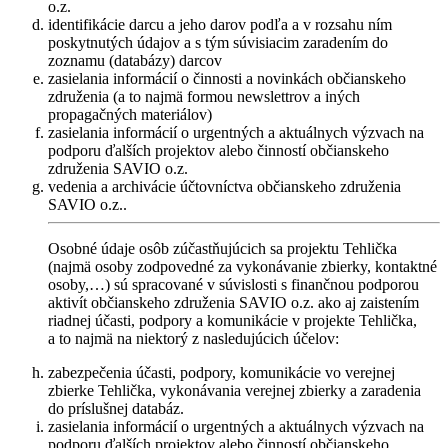
o.z.
identifikácie darcu a jeho darov podľa a v rozsahu ním
poskytnutých údajov a s tým súvisiacim zaradením do
zoznamu (databázy) darcov
zasielania informácií o činnosti a novinkách občianskeho
združenia (a to najmä formou newslettrov a iných
propagačných materiálov)
zasielania informácií o urgentných a aktuálnych výzvach na
podporu ďalších projektov alebo činností občianskeho
združenia SAVIO o.z.
vedenia a archivácie účtovníctva občianskeho združenia
SAVIO o.z..
Osobné údaje osôb zúčastňujúcich sa projektu Tehlička
(najmä osoby zodpovedné za vykonávanie zbierky, kontaktné
osoby,…) sú spracované v súvislosti s finančnou podporou
aktivít občianskeho združenia SAVIO o.z. ako aj zaistením
riadnej účasti, podpory a komunikácie v projekte Tehlička,
a to najmä na niektorý z nasledujúcich účelov:
zabezpečenia účasti, podpory, komunikácie vo verejnej
zbierke Tehlička, vykonávania verejnej zbierky a zaradenia
do príslušnej databáz.
zasielania informácií o urgentných a aktuálnych výzvach na
podporu ďalších projektov alebo činností občianskeho