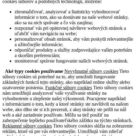
cookies súborov a podobných technológií, môžeme:
zhromažďovať, analyzovať a štatisticky vyhodnocovať
informácie o tom, ako sa dostávate na naše webové stránky,
ako sa na nich správate a čo vás zaujíma;
rozpoznať vás pri opätovnej návšteve webových stránok a
uľahčiť vám navigáciu na webe;
personalizovať obsah stránok, aby vám poskytli relevantnejšie
a užitočnejšie informácie;
odporúčať produkty a služby zodpovedajúce vašim potrebám
a skorším preferenciám;
monitorovať správne fungovanie našich webových stránok.
Aké typy cookies používame
Nevyhnutné súbory cookies
Tieto
súbory cookies sú potrebné na to, aby umožnili fungovanie
základných funkcií tejto stránky, ako napríklad online služby alebo
uzatvorenie poistenia.
Funkčné súbory cookies
Tieto súbory cookies
nám umožňujú analyzovať vaše využívanie stránky na
vyhodnotenie a zlepšenie našej výkonnosti. Pracujeme napríklad
s informáciami o tom, kedy a ktoré stránky ste navštívili na našom
webe, ako dlho ste si ich prezerali, z akej stránky ste prišli na náš
web a aké zariadenie používate. Môžu sa tiež použiť na
zabezpečenie lepšieho používateľského zážitku na týchto stránkach.
Reklamné súbory cookies
Tieto súbory cookies slúžia na zobrazenie
reklám, ktoré sú pre vás relevantnejšie. Umožňujú vám zdieľať