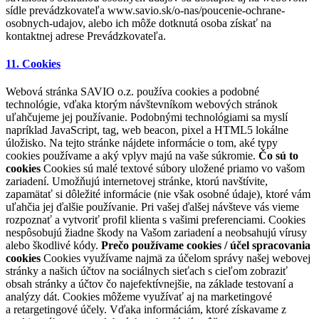
sídle prevádzkovateľa www.savio.sk/o-nas/poucenie-ochrane-
osobnych-udajov, alebo ich môže dotknutá osoba získať na
kontaktnej adrese Prevádzkovateľa.
11. Cookies
Webová stránka SAVIO o.z. používa cookies a podobné
technológie, vďaka ktorým návštevníkom webových stránok
uľahčujeme jej používanie. Podobnými technológiami sa myslí
napríklad JavaScript, tag, web beacon, pixel a HTML5 lokálne
úložisko. Na tejto stránke nájdete informácie o tom, aké typy
cookies používame a aký vplyv majú na vaše súkromie.
Čo sú to
cookies
Cookies sú malé textové súbory uložené priamo vo vašom
zariadení. Umožňujú internetovej stránke, ktorú navštívite,
zapamätať si dôležité informácie (nie však osobné údaje), ktoré vám
uľahčia jej ďalšie používanie. Pri vašej ďalšej návšteve vás vieme
rozpoznať a vytvoriť profil klienta s vašimi preferenciami. Cookies
nespôsobujú žiadne škody na Vašom zariadení a neobsahujú vírusy
alebo škodlivé kódy.
Prečo používame cookies / účel spracovania
cookies
Cookies využívame najmä za účelom správy našej webovej
stránky a našich účtov na sociálnych sieťach s cieľom zobraziť
obsah stránky a účtov čo najefektívnejšie, na základe testovaní a
analýzy dát. Cookies môžeme využívať aj na marketingové
a retargetingové účely. Vďaka informáciám, ktoré získavame z