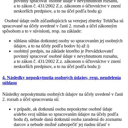
povinný spracovať osobné údaje v nevyhnutnom rozsahu,
a to zákon č. 431/2002 Z.z. zákonom o účtovníctve v znení
neskorších predpisov, a to na účel podľa bodu g)
Osobné údaje osôb zúčastňujúcich sa verejnej zbierky Tehlička sú
spracované na účely uvedené v časti 2. rozsah a účel zákonným
spôsobom a to v súvislosti, resp. na základe:
súhlasu súhlas dotknutej osoby so spracovaním jej osobných
údajov, a to na účely podľa bodov h) až i)
osobitný predpis, na základe ktorého je Prevádzkovateľ
povinný spracovať osobné údaje v nevyhnutnom rozsahu,
a to zákon č. 431/2002 Z.z. zákonom o účtovníctve v znení
neskorších predpisov, a to na účel podľa bodu j)
4. Následky neposkytnutia osobných údajov, resp. neudelenia
súhlasu
Následky neposkytnutia osobných údajov na účely uvedené v časti
2. rozsah a účel spracovania sú:
v prípade, ak dotknutá osoba neposkytne osobné údaje
a/alebo svoj súhlas so spracovaním údajov na účely podľa
bodu d), nebude daná dotknutá osoba zaradená do zoznamu
darcov a nebude možné zabezpečiť jej riadnu účasť v