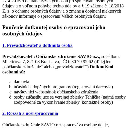
27.4.2016 o ochrane fyzických osôb pri spracúvaní osobných
údajov a o voľnom pohybe týchto údajov a § 19 zákona č. 18/2018
Z. z. o ochrane osobných údajov a o zmene a doplnení niektorých
zákonov informuje o spracovaní Vašich osobných údajov.
Poučenie dotknutej osoby o spracovaní jeho
osobných údajov
1. Prevádzkovateľ a dotknutá osoba
Prevádzkovateľ:
Občianske združenie SAVIO o.z.,
so sídlom:
Miletičova 7, 821 08 Bratislava, IČO: 30 79 95 62 (ďalej len
„občianske združenie“ alebo „prevádzkovateľ“)
Dotknutými
osobami sú:
darcovia
účastníci adopčných programov (registrovaní darcovia)
návštevníci webstránok občianskeho združenia
osoby zúčastňujúce sa verejnej zbierky Tehlička (najmä osoby
zodpovedné za vykonávanie zbierky, kontaktné osoby)
2. Rozsah a účel spracovania
Občianske združenie SAVIO o.z spracováva osobné údaje,