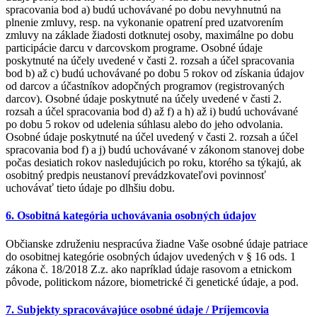
spracovania bod a) budú uchovávané po dobu nevyhnutnú na
plnenie zmluvy, resp. na vykonanie opatrení pred uzatvorením
zmluvy na základe žiadosti dotknutej osoby, maximálne po dobu
participácie darcu v darcovskom programe. Osobné údaje
poskytnuté na účely uvedené v časti 2. rozsah a účel spracovania
bod b) až c) budú uchovávané po dobu 5 rokov od získania údajov
od darcov a účastníkov adopčných programov (registrovaných
darcov). Osobné údaje poskytnuté na účely uvedené v časti 2.
rozsah a účel spracovania bod d) až f) a h) až i) budú uchovávané
po dobu 5 rokov od udelenia súhlasu alebo do jeho odvolania.
Osobné údaje poskytnuté na účel uvedený v časti 2. rozsah a účel
spracovania bod f) a j) budú uchovávané v zákonom stanovej dobe
počas desiatich rokov nasledujúcich po roku, ktorého sa týkajú, ak
osobitný predpis neustanoví prevádzkovateľovi povinnosť
uchovávať tieto údaje po dlhšiu dobu.
6. Osobitná kategória uchovávania osobných údajov
Občianske združeniu nespracúva žiadne Vaše osobné údaje patriace
do osobitnej kategórie osobných údajov uvedených v § 16 ods. 1
zákona č. 18/2018 Z.z. ako napríklad údaje rasovom a etnickom
pôvode, politickom názore, biometrické či genetické údaje, a pod.
7. Subjekty spracovávajúce osobné údaje / Príjemcovia