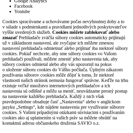
Google Analytics
Facebook
Youtube
Cookies spracúvame a uchovávame počas nevyhnutnej doby a to
v súlade s podmienkami a pravidlami jednotlivých poskytovateľov
vyššie uvedených služieb.
Cookies môžete zablokovať alebo
zmazať
Prehliadače zväčša súbory cookies automaticky prijímajú
už v základnom nastavení, ale zvyčajne ich môžete zmenou
nastavení prehliadača odmietnuť alebo prijímať iba niektoré súbory
cookies. Pokiaľ nechcete, aby sme súbory cookies vo Vašom
prehliadači používali, môžete zmeniť jeho nastavenia tak, aby
súbory cookies odmietal alebo aby vás upozornil na pokus
o uloženie súboru cookies do Vášho počítača. Úplným zákazom
používania súborov cookies môže dôjsť k tomu, že niektoré
vlastnosti našich stránok nemusia fungovať správne. Keďže na trhu
existuje veľké množstvo internetových prehliadačov a ich
nastavenia sú odlišné a môžu sa meniť, neuvádzame presný postup
na nastavenie každého prehliadača. Každý z nich však
pravdepodobne obsahuje časť „Nastavenia“ alebo v anglickom
jazyku „Settings“, kde nájdete nastavenia pre využívanie súborov
cookies. S Vašimi prípadnými otázkami súvisiacimi s používaním
cookies ako aj uplatnením si vašich práv sa môžete obrátiť na
kontaktnú adresu občianskeho druženia SAVIO o.z.