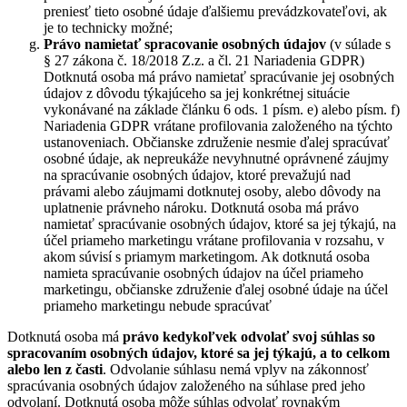
preniesť tieto osobné údaje ďalšiemu prevádzkovateľovi, ak
je to technicky možné;
Právo namietať
spracovanie osobných údajov
(v súlade s
§ 27 zákona č. 18/2018 Z.z. a čl. 21 Nariadenia GDPR)
Dotknutá osoba má právo namietať spracúvanie jej osobných
údajov z dôvodu týkajúceho sa jej konkrétnej situácie
vykonávané na základe článku 6 ods. 1 písm. e) alebo písm. f)
Nariadenia GDPR vrátane profilovania založeného na týchto
ustanoveniach. Občianske združenie nesmie ďalej spracúvať
osobné údaje, ak nepreukáže nevyhnutné oprávnené záujmy
na spracúvanie osobných údajov, ktoré prevažujú nad
právami alebo záujmami dotknutej osoby, alebo dôvody na
uplatnenie právneho nároku. Dotknutá osoba má právo
namietať spracúvanie osobných údajov, ktoré sa jej týkajú, na
účel priameho marketingu vrátane profilovania v rozsahu, v
akom súvisí s priamym marketingom. Ak dotknutá osoba
namieta spracúvanie osobných údajov na účel priameho
marketingu, občianske združenie ďalej osobné údaje na účel
priameho marketingu nebude spracúvať
Dotknutá osoba má
právo kedykoľvek odvolať svoj súhlas so
spracovaním osobných údajov, ktoré sa jej týkajú, a to celkom
alebo len z časti
. Odvolanie súhlasu nemá vplyv na zákonnosť
spracúvania osobných údajov založeného na súhlase pred jeho
odvolaní. Dotknutá osoba môže súhlas odvolať rovnakým