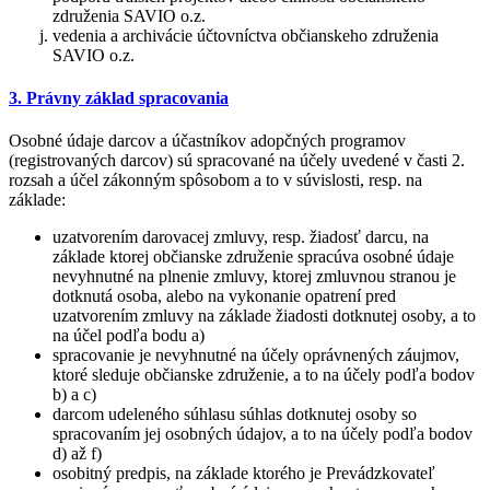
združenia SAVIO o.z.
vedenia a archivácie účtovníctva občianskeho združenia
SAVIO o.z.
3. Právny základ spracovania
Osobné údaje darcov a účastníkov adopčných programov
(registrovaných darcov) sú spracované na účely uvedené v časti 2.
rozsah a účel zákonným spôsobom a to v súvislosti, resp. na
základe:
uzatvorením darovacej zmluvy, resp. žiadosť darcu, na
základe ktorej občianske združenie spracúva osobné údaje
nevyhnutné na plnenie zmluvy, ktorej zmluvnou stranou je
dotknutá osoba, alebo na vykonanie opatrení pred
uzatvorením zmluvy na základe žiadosti dotknutej osoby, a to
na účel podľa bodu a)
spracovanie je nevyhnutné na účely oprávnených záujmov,
ktoré sleduje občianske združenie, a to na účely podľa bodov
b) a c)
darcom udeleného súhlasu súhlas dotknutej osoby so
spracovaním jej osobných údajov, a to na účely podľa bodov
d) až f)
osobitný predpis, na základe ktorého je Prevádzkovateľ