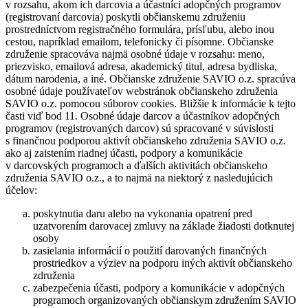
v rozsahu, akom ich darcovia a účastníci adopčných programov
(registrovaní darcovia) poskytli občianskemu združeniu
prostredníctvom registračného formulára, prísľubu, alebo inou
cestou, napríklad emailom, telefonicky či písomne. Občianske
združenie spracováva najmä osobné údaje v rozsahu: meno,
priezvisko, emailová adresa, akademický titul, adresa bydliska,
dátum narodenia, a iné. Občianske združenie SAVIO o.z. spracúva
osobné údaje používateľov webstránok občianskeho združenia
SAVIO o.z. pomocou súborov cookies. Bližšie k informácie k tejto
časti viď bod 11. Osobné údaje darcov a účastníkov adopčných
programov (registrovaných darcov) sú spracované v súvislosti
s finančnou podporou aktivít občianskeho združenia SAVIO o.z.
ako aj zaistením riadnej účasti, podpory a komunikácie
v darcovských programoch a ďalších aktivitách občianskeho
združenia SAVIO o.z., a to najmä na niektorý z nasledujúcich
účelov:
poskytnutia daru alebo na vykonania opatrení pred
uzatvorením darovacej zmluvy na základe žiadosti dotknutej
osoby
zasielania informácií o použití darovaných finančných
prostriedkov a výziev na podporu iných aktivít občianskeho
združenia
zabezpečenia účasti, podpory a komunikácie v adopčných
programoch organizovaných občianskym združením SAVIO