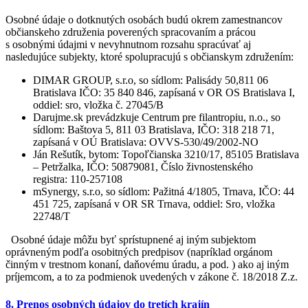
Osobné údaje o dotknutých osobách budú okrem zamestnancov
občianskeho združenia poverených spracovaním a prácou
s osobnými údajmi v nevyhnutnom rozsahu spracúvať aj
nasledujúce subjekty, ktoré spolupracujú s občianskym združením:
DIMAR GROUP, s.r.o, so sídlom: Palisády 50,811 06
Bratislava IČO: 35 840 846, zapísaná v OR OS Bratislava I,
oddiel: sro, vložka č. 27045/B
Darujme.sk prevádzkuje Centrum pre filantropiu, n.o., so
sídlom: Baštova 5, 811 03 Bratislava, IČO: 318 218 71,
zapísaná v OÚ Bratislava: OVVS-530/49/2002-NO
Ján Rešutík, bytom: Topoľčianska 3210/17, 85105 Bratislava
– Petržalka, IČO: 50879081, Číslo živnostenského
registra: 110-257108
mSynergy, s.r.o, so sídlom: Pažitná 4/1805, Trnava, IČO: 44
451 725, zapísaná v OR SR Trnava, oddiel: Sro, vložka
22748/T
Osobné údaje môžu byť sprístupnené aj iným subjektom
oprávneným podľa osobitných predpisov (napríklad orgánom
činným v trestnom konaní, daňovému úradu, a pod. ) ako aj iným
príjemcom, a to za podmienok uvedených v zákone č. 18/2018 Z.z.
8. Prenos osobných údajov do tretích krajín