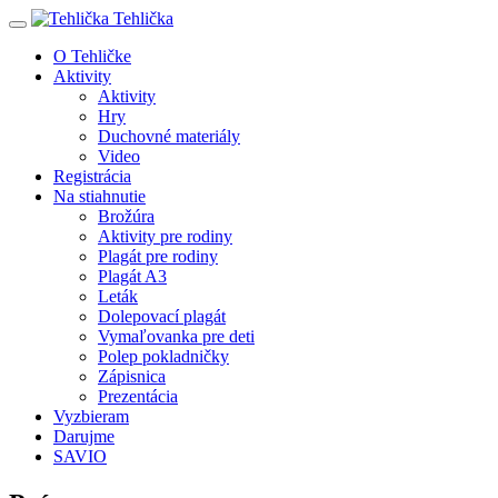
Tehlička
O Tehličke
Aktivity
Aktivity
Hry
Duchovné materiály
Video
Registrácia
Na stiahnutie
Brožúra
Aktivity pre rodiny
Plagát pre rodiny
Plagát A3
Leták
Dolepovací plagát
Vymaľovanka pre deti
Polep pokladničky
Zápisnica
Prezentácia
Vyzbieram
Darujme
SAVIO