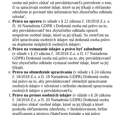
osoba má právo získať od prevádzkovateľa potvrdenie o tom,
či sa spracúvajú osobné údaje, ktoré sa jej týkajú a občianske
združenie je povinné túto informáciu bez zbytočného odkladu
odoslať;
Právo na opravu
(v súlade s § 22 zákona č. 18/2018 Z.z. a
čl. 16 Nariadenia GDPR ) Dotknutá osoba má právo na to,
aby prevádzkovateľ bez zbytočného odkladu opravil
nesprávne osobné údaje, ktoré sa jej týkajú. So zreteľom na
účel spracúvania osobných údajov má dotknutá osoba právo
na doplnenie neúplných osobných údajov;
Právo na vymazanie údajov a právo byť zabudnutý
(v súlade s § 23 zákona č. 18/2018 Z.z. a čl. 17 Nariadenia
GDPR) Dotknutá osoba má právo na to, aby prevádzkovateľ
bez zbytočného odkladu vymazal osobné údaje, ktoré sa jej
týkajú;
Právo na obmedzenie spracúvania
(v súlade s § 24 zákona
č. 18/2018 Z.z. a čl. 18 Nariadenia GDPR) Dotknutá osoba
má právo na to, aby prevádzkovateľ obmedzil spracúvanie
osobných údajov v súvislosti s riešením okolností spracovania
osobných údajov u prevádzkovateľa;
Právo na prenos osobných údajov
(v súlade s § 26 zákona
č. 18/2018 Z.z. a čl. 20 Nariadenia GDPR) Dotknutá osoba
má právo získať osobné údaje, ktoré sa jej týkajú a ktoré
poskytla občianskemu združeniu, v štruktúrovanom, bežne
používanom a strojovo čitateľnom formáte a má právo