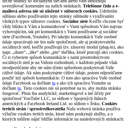
určité stránky so sociálnymi sieťami alebo vám umožňujú
uverejňovať komentáre na našich stránkach.
Telefónne číslo a e-
mailová adresa nie sú uložené v súboroch cookies.
Udelením
súhlasu alebo používaním tejto stránky súhlasíte s využívaním
všetkých typov súborov cookies.
Sociálne siete
Keďže chceme byť
vždy blízko k Vám a komunikovať s Vami spôsobom Vám najviac
vyhovujúcim, tak pri komunikácii s Vami používame aj sociálne
siete (Facebook, Youtube). Pri takejto komunikácii Vaše osobné
údaje spracúvajú nie len naše spoločnosti, ale aj poskytovatelia
sociálnych sietí, keďže používajú tzv. zásuvný modul (plug-in), ako
napr. „share“, „like“ alebo „pin“ tlačítka, ktoré pracujú ako cookies.
Či si vyberiete spôsob komunikácie s nami prostredníctvom
sociálnych sietí je na Vašom rozhodnutí, v každom prípade však
neodporúčame aby ste nám týmto spôsobom poskytovali Vaše
citlivé údaje. Ak nám poskytujete citlivé údaje, potom odporúčame
použiť iný spôsob komunikácie. O tom ako spracúva Vaše osobné
údaje Facebook sa dočítate
tu
a ako ich spracúva Youtube sa
dočítate
tu
. Tieto cookies nie sú potrebné na to, aby mohla stránka
fungovať. Plnia iba analytické, marketingové a iné účely pre
spoločnosť YouTube LLC, so sídlom v Spojených štátoch
amerických a Facebook Ireland Ltd. so sídlom v Írsku.
Cookies
tretích strán / sprostredkovatelia
Naša webová stránka používa
výlučne cookies tretích strán, ktoré nám poskytujú služby, a o
ktorých môžete nájsť bližšie informácie na nasledovných stránkach: