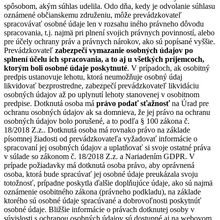
spôsobom, akým súhlas udelila. Odo dňa, kedy je odvolanie súhlasu
oznámené občianskemu združeniu, môže prevádzkovateľ
spracovávať osobné údaje len v rozsahu iného právneho dôvodu
spracovania, t.j. najmä pri plnení svojich právnych povinností, alebo
pre účely ochrany práv a právnych nárokov, ako sú popísané vyššie.
Prevádzkovateľ
zabezpečí vymazanie osobných údajov po
splnení účelu ich spracovania, a to aj u všetkých príjemcoch,
ktorým boli osobné údaje poskytnuté
. V prípadoch, ak osobitný
predpis ustanovuje lehotu, ktorá neumožňuje osobný údaj
likvidovať bezprostredne, zabezpečí prevádzkovateľ likvidáciu
osobných údajov až po uplynutí lehoty stanovenej v osobitnom
predpise. Dotknutá osoba má
právo podať sťažnosť
na Úrad pre
ochranu osobných údajov ak sa domnieva, že jej právo na ochranu
osobných údajov bolo porušené, a to podľa § 100 zákona č.
18/2018 Z.z.. Dotknutá osoba má rovnako právo na základe
písomnej žiadosti od prevádzkovateľa vyžadovať informácie o
spracovaní jej osobných údajov a uplatňovať si svoje ostatné práva
v súlade so zákonom č. 18/2018 Z.z. a Nariadením GDPR. V
prípade požiadavky má dotknutá osoba právo, aby oprávnená
osoba, ktorá bude spracúvať jej osobné údaje preukázala svoju
totožnosť, prípadne poskytla ďalšie doplňujúce údaje, ako sú najmä
oznámenie osobitného zákona (právneho podkladu), na základe
ktorého sú osobné údaje spracúvané a dobrovoľnosti poskytnúť
osobné údaje. Bližšie informácie o právach dotknutej osoby v
súvislosti s ochranou osobných údajov sú dostupné aj na webovom