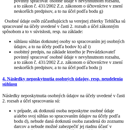
povinný spracovať osobné údaje v nevyhnutnom rozsahu,
a to zákon č. 431/2002 Z.z. zákonom o účtovníctve v znení
neskorších predpisov, a to na účel podľa bodu g)
Osobné údaje osôb zúčastňujúcich sa verejnej zbierky Tehlička sú
spracované na účely uvedené v časti 2. rozsah a účel zákonným
spôsobom a to v súvislosti, resp. na základe:
súhlasu súhlas dotknutej osoby so spracovaním jej osobných
údajov, a to na účely podľa bodov h) až i)
osobitný predpis, na základe ktorého je Prevádzkovateľ
povinný spracovať osobné údaje v nevyhnutnom rozsahu,
a to zákon č. 431/2002 Z.z. zákonom o účtovníctve v znení
neskorších predpisov, a to na účel podľa bodu j)
4. Následky neposkytnutia osobných údajov, resp. neudelenia
súhlasu
Následky neposkytnutia osobných údajov na účely uvedené v časti
2. rozsah a účel spracovania sú:
v prípade, ak dotknutá osoba neposkytne osobné údaje
a/alebo svoj súhlas so spracovaním údajov na účely podľa
bodu d), nebude daná dotknutá osoba zaradená do zoznamu
darcov a nebude možné zabezpečiť jej riadnu účasť v