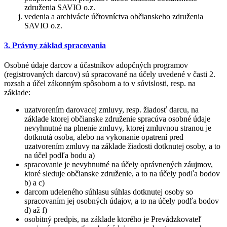
združenia SAVIO o.z.
vedenia a archivácie účtovníctva občianskeho združenia
SAVIO o.z.
3. Právny základ spracovania
Osobné údaje darcov a účastníkov adopčných programov
(registrovaných darcov) sú spracované na účely uvedené v časti 2.
rozsah a účel zákonným spôsobom a to v súvislosti, resp. na
základe:
uzatvorením darovacej zmluvy, resp. žiadosť darcu, na
základe ktorej občianske združenie spracúva osobné údaje
nevyhnutné na plnenie zmluvy, ktorej zmluvnou stranou je
dotknutá osoba, alebo na vykonanie opatrení pred
uzatvorením zmluvy na základe žiadosti dotknutej osoby, a to
na účel podľa bodu a)
spracovanie je nevyhnutné na účely oprávnených záujmov,
ktoré sleduje občianske združenie, a to na účely podľa bodov
b) a c)
darcom udeleného súhlasu súhlas dotknutej osoby so
spracovaním jej osobných údajov, a to na účely podľa bodov
d) až f)
osobitný predpis, na základe ktorého je Prevádzkovateľ