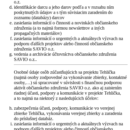
o.z.
identifikácie darcu a jeho darov podľa a v rozsahu ním
poskytnutých údajov a s tým súvisiacim zaradením do
zoznamu (databázy) darcov
zasielania informácií o činnosti a novinkách občianskeho
združenia (a to najmä formou newslettrov a iných
propagačných materiálov)
zasielania informácií o urgentných a aktuálnych výzvach na
podporu ďalších projektov alebo činností občianskeho
združenia SAVIO o.z.
vedenia a archivácie účtovníctva občianskeho združenia
SAVIO o.z..
Osobné údaje osôb zúčastňujúcich sa projektu Tehlička
(najmä osoby zodpovedné za vykonávanie zbierky, kontaktné
osoby,…) sú spracované v súvislosti s finančnou podporou
aktivít občianskeho združenia SAVIO o.z. ako aj zaistením
riadnej účasti, podpory a komunikácie v projekte Tehlička,
a to najmä na niektorý z nasledujúcich účelov:
zabezpečenia účasti, podpory, komunikácie vo verejnej
zbierke Tehlička, vykonávania verejnej zbierky a zaradenia
do príslušnej databáz.
zasielania informácií o urgentných a aktuálnych výzvach na
podporu ďalších projektov alebo činností občianskeho