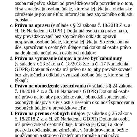
osoba má právo získať od prevádzkovateľa potvrdenie o tom,
či sa spracúvajú osobné údaje, ktoré sa jej týkajú a občianske
združenie je povinné túto informáciu bez zbytočného odkladu
odoslať;
Právo na opravu
(v súlade s § 22 zákona č. 18/2018 Z.z. a
čl. 16 Nariadenia GDPR ) Dotknutá osoba má právo na to,
aby prevádzkovateľ bez zbytočného odkladu opravil
nesprávne osobné údaje, ktoré sa jej týkajú. So zreteľom na
účel spracúvania osobných údajov má dotknutá osoba právo
na doplnenie neúplných osobných údajov;
Právo na vymazanie údajov a právo byť zabudnutý
(v súlade s § 23 zákona č. 18/2018 Z.z. a čl. 17 Nariadenia
GDPR) Dotknutá osoba má právo na to, aby prevádzkovateľ
bez zbytočného odkladu vymazal osobné údaje, ktoré sa jej
týkajú;
Právo na obmedzenie spracúvania
(v súlade s § 24 zákona
č. 18/2018 Z.z. a čl. 18 Nariadenia GDPR) Dotknutá osoba
má právo na to, aby prevádzkovateľ obmedzil spracúvanie
osobných údajov v súvislosti s riešením okolností spracovania
osobných údajov u prevádzkovateľa;
Právo na prenos osobných údajov
(v súlade s § 26 zákona
č. 18/2018 Z.z. a čl. 20 Nariadenia GDPR) Dotknutá osoba
má právo získať osobné údaje, ktoré sa jej týkajú a ktoré
poskytla občianskemu združeniu, v štruktúrovanom, bežne
používanom a strojovo čitateľnom formáte a má právo