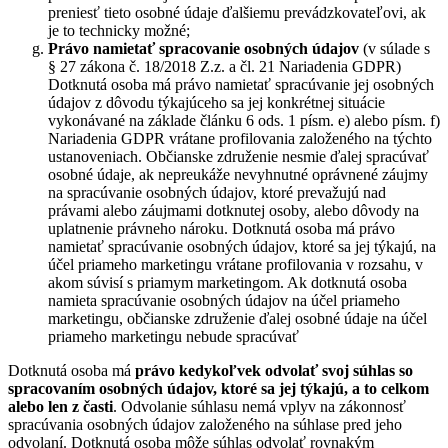
preniesť tieto osobné údaje ďalšiemu prevádzkovateľovi, ak
je to technicky možné;
Právo namietať
spracovanie osobných údajov
(v súlade s
§ 27 zákona č. 18/2018 Z.z. a čl. 21 Nariadenia GDPR)
Dotknutá osoba má právo namietať spracúvanie jej osobných
údajov z dôvodu týkajúceho sa jej konkrétnej situácie
vykonávané na základe článku 6 ods. 1 písm. e) alebo písm. f)
Nariadenia GDPR vrátane profilovania založeného na týchto
ustanoveniach. Občianske združenie nesmie ďalej spracúvať
osobné údaje, ak nepreukáže nevyhnutné oprávnené záujmy
na spracúvanie osobných údajov, ktoré prevažujú nad
právami alebo záujmami dotknutej osoby, alebo dôvody na
uplatnenie právneho nároku. Dotknutá osoba má právo
namietať spracúvanie osobných údajov, ktoré sa jej týkajú, na
účel priameho marketingu vrátane profilovania v rozsahu, v
akom súvisí s priamym marketingom. Ak dotknutá osoba
namieta spracúvanie osobných údajov na účel priameho
marketingu, občianske združenie ďalej osobné údaje na účel
priameho marketingu nebude spracúvať
Dotknutá osoba má
právo kedykoľvek odvolať svoj súhlas so
spracovaním osobných údajov, ktoré sa jej týkajú, a to celkom
alebo len z časti
. Odvolanie súhlasu nemá vplyv na zákonnosť
spracúvania osobných údajov založeného na súhlase pred jeho
odvolaní. Dotknutá osoba môže súhlas odvolať rovnakým