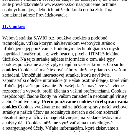
sídle prevádzkovateľa www.savio.sk/o-nas/poucenie-ochrane-
osobnych-udajov, alebo ich môže dotknutá osoba získať na
kontaktnej adrese Prevádzkovateľa.
11. Cookies
Webová stránka SAVIO o.z. používa cookies a podobné
technológie, vďaka ktorým návštevníkom webových stránok
uľahčujeme jej používanie. Podobnými technológiami sa myslí
napríklad JavaScript, tag, web beacon, pixel a HTML5 lokálne
úložisko. Na tejto stránke nájdete informácie o tom, aké typy
cookies používame a aký vplyv majú na vaše súkromie.
Čo sú to
cookies
Cookies sú malé textové súbory uložené priamo vo vašom
zariadení. Umožňujú internetovej stránke, ktorú navštívite,
zapamätať si dôležité informácie (nie však osobné údaje), ktoré vám
uľahčia jej ďalšie používanie. Pri vašej ďalšej návšteve vás vieme
rozpoznať a vytvoriť profil klienta s vašimi preferenciami. Cookies
nespôsobujú žiadne škody na Vašom zariadení a neobsahujú vírusy
alebo škodlivé kódy.
Prečo používame cookies / účel spracovania
cookies
Cookies využívame najmä za účelom správy našej webovej
stránky a našich účtov na sociálnych sieťach s cieľom zobraziť
obsah stránky a účtov čo najefektívnejšie, na základe testovaní a
analýzy dát. Cookies môžeme využívať aj na marketingové
a retargetingové účely. Vďaka informáciám, ktoré získavame z