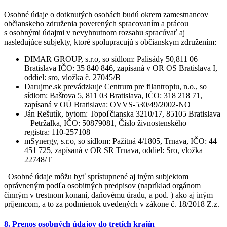
Osobné údaje o dotknutých osobách budú okrem zamestnancov
občianskeho združenia poverených spracovaním a prácou
s osobnými údajmi v nevyhnutnom rozsahu spracúvať aj
nasledujúce subjekty, ktoré spolupracujú s občianskym združením:
DIMAR GROUP, s.r.o, so sídlom: Palisády 50,811 06
Bratislava IČO: 35 840 846, zapísaná v OR OS Bratislava I,
oddiel: sro, vložka č. 27045/B
Darujme.sk prevádzkuje Centrum pre filantropiu, n.o., so
sídlom: Baštova 5, 811 03 Bratislava, IČO: 318 218 71,
zapísaná v OÚ Bratislava: OVVS-530/49/2002-NO
Ján Rešutík, bytom: Topoľčianska 3210/17, 85105 Bratislava
– Petržalka, IČO: 50879081, Číslo živnostenského
registra: 110-257108
mSynergy, s.r.o, so sídlom: Pažitná 4/1805, Trnava, IČO: 44
451 725, zapísaná v OR SR Trnava, oddiel: Sro, vložka
22748/T
Osobné údaje môžu byť sprístupnené aj iným subjektom
oprávneným podľa osobitných predpisov (napríklad orgánom
činným v trestnom konaní, daňovému úradu, a pod. ) ako aj iným
príjemcom, a to za podmienok uvedených v zákone č. 18/2018 Z.z.
8. Prenos osobných údajov do tretích krajín