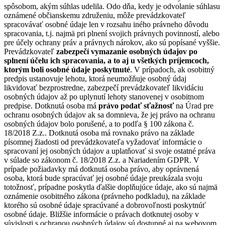
spôsobom, akým súhlas udelila. Odo dňa, kedy je odvolanie súhlasu
oznámené občianskemu združeniu, môže prevádzkovateľ
spracovávať osobné údaje len v rozsahu iného právneho dôvodu
spracovania, t.j. najmä pri plnení svojich právnych povinností, alebo
pre účely ochrany práv a právnych nárokov, ako sú popísané vyššie.
Prevádzkovateľ
zabezpečí vymazanie osobných údajov po
splnení účelu ich spracovania, a to aj u všetkých príjemcoch,
ktorým boli osobné údaje poskytnuté
. V prípadoch, ak osobitný
predpis ustanovuje lehotu, ktorá neumožňuje osobný údaj
likvidovať bezprostredne, zabezpečí prevádzkovateľ likvidáciu
osobných údajov až po uplynutí lehoty stanovenej v osobitnom
predpise. Dotknutá osoba má
právo podať sťažnosť
na Úrad pre
ochranu osobných údajov ak sa domnieva, že jej právo na ochranu
osobných údajov bolo porušené, a to podľa § 100 zákona č.
18/2018 Z.z.. Dotknutá osoba má rovnako právo na základe
písomnej žiadosti od prevádzkovateľa vyžadovať informácie o
spracovaní jej osobných údajov a uplatňovať si svoje ostatné práva
v súlade so zákonom č. 18/2018 Z.z. a Nariadením GDPR. V
prípade požiadavky má dotknutá osoba právo, aby oprávnená
osoba, ktorá bude spracúvať jej osobné údaje preukázala svoju
totožnosť, prípadne poskytla ďalšie doplňujúce údaje, ako sú najmä
oznámenie osobitného zákona (právneho podkladu), na základe
ktorého sú osobné údaje spracúvané a dobrovoľnosti poskytnúť
osobné údaje. Bližšie informácie o právach dotknutej osoby v
súvislosti s ochranou osobných údajov sú dostupné aj na webovom