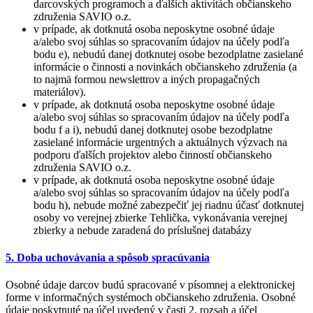
darcovských programoch a ďalších aktivítách občianskeho
združenia SAVIO o.z.
v prípade, ak dotknutá osoba neposkytne osobné údaje
a/alebo svoj súhlas so spracovaním údajov na účely podľa
bodu e), nebudú danej dotknutej osobe bezodplatne zasielané
informácie o činnosti a novinkách občianskeho združenia (a
to najmä formou newslettrov a iných propagačných
materiálov).
v prípade, ak dotknutá osoba neposkytne osobné údaje
a/alebo svoj súhlas so spracovaním údajov na účely podľa
bodu f a i), nebudú danej dotknutej osobe bezodplatne
zasielané informácie urgentných a aktuálnych výzvach na
podporu ďalších projektov alebo činností občianskeho
združenia SAVIO o.z.
v prípade, ak dotknutá osoba neposkytne osobné údaje
a/alebo svoj súhlas so spracovaním údajov na účely podľa
bodu h), nebude možné zabezpečiť jej riadnu účasť dotknutej
osoby vo verejnej zbierke Tehlička, vykonávania verejnej
zbierky a nebude zaradená do príslušnej databázy
5. Doba uchovávania a spôsob spracúvania
Osobné údaje darcov budú spracované v písomnej a elektronickej
forme v informačných systémoch občianskeho združenia. Osobné
údaje poskytnuté na účel uvedený v časti 2. rozsah a účel