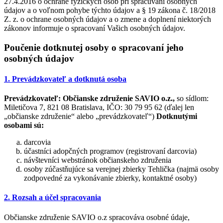
27.4.2016 o ochrane fyzických osôb pri spracúvaní osobných
údajov a o voľnom pohybe týchto údajov a § 19 zákona č. 18/2018
Z. z. o ochrane osobných údajov a o zmene a doplnení niektorých
zákonov informuje o spracovaní Vašich osobných údajov.
Poučenie dotknutej osoby o spracovaní jeho
osobných údajov
1. Prevádzkovateľ a dotknutá osoba
Prevádzkovateľ:
Občianske združenie SAVIO o.z.,
so sídlom:
Miletičova 7, 821 08 Bratislava, IČO: 30 79 95 62 (ďalej len
„občianske združenie“ alebo „prevádzkovateľ“)
Dotknutými
osobami sú:
darcovia
účastníci adopčných programov (registrovaní darcovia)
návštevníci webstránok občianskeho združenia
osoby zúčastňujúce sa verejnej zbierky Tehlička (najmä osoby
zodpovedné za vykonávanie zbierky, kontaktné osoby)
2. Rozsah a účel spracovania
Občianske združenie SAVIO o.z spracováva osobné údaje,