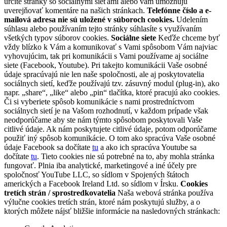
určité stránky so sociálnymi sieťami alebo vám umožňujú
uverejňovať komentáre na našich stránkach.
Telefónne číslo a e-
mailová adresa nie sú uložené v súboroch cookies.
Udelením
súhlasu alebo používaním tejto stránky súhlasíte s využívaním
všetkých typov súborov cookies.
Sociálne siete
Keďže chceme byť
vždy blízko k Vám a komunikovať s Vami spôsobom Vám najviac
vyhovujúcim, tak pri komunikácii s Vami používame aj sociálne
siete (Facebook, Youtube). Pri takejto komunikácii Vaše osobné
údaje spracúvajú nie len naše spoločnosti, ale aj poskytovatelia
sociálnych sietí, keďže používajú tzv. zásuvný modul (plug-in), ako
napr. „share“, „like“ alebo „pin“ tlačítka, ktoré pracujú ako cookies.
Či si vyberiete spôsob komunikácie s nami prostredníctvom
sociálnych sietí je na Vašom rozhodnutí, v každom prípade však
neodporúčame aby ste nám týmto spôsobom poskytovali Vaše
citlivé údaje. Ak nám poskytujete citlivé údaje, potom odporúčame
použiť iný spôsob komunikácie. O tom ako spracúva Vaše osobné
údaje Facebook sa dočítate
tu
a ako ich spracúva Youtube sa
dočítate
tu
. Tieto cookies nie sú potrebné na to, aby mohla stránka
fungovať. Plnia iba analytické, marketingové a iné účely pre
spoločnosť YouTube LLC, so sídlom v Spojených štátoch
amerických a Facebook Ireland Ltd. so sídlom v Írsku.
Cookies
tretích strán / sprostredkovatelia
Naša webová stránka používa
výlučne cookies tretích strán, ktoré nám poskytujú služby, a o
ktorých môžete nájsť bližšie informácie na nasledovných stránkach: