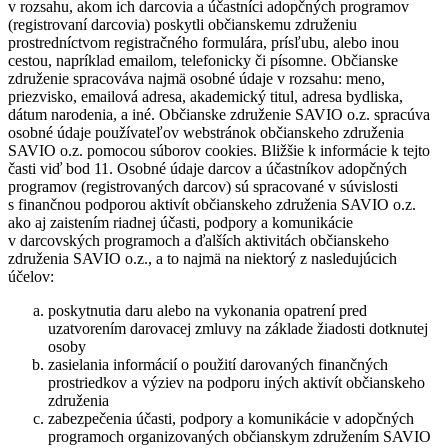
v rozsahu, akom ich darcovia a účastníci adopčných programov
(registrovaní darcovia) poskytli občianskemu združeniu
prostredníctvom registračného formulára, prísľubu, alebo inou
cestou, napríklad emailom, telefonicky či písomne. Občianske
združenie spracováva najmä osobné údaje v rozsahu: meno,
priezvisko, emailová adresa, akademický titul, adresa bydliska,
dátum narodenia, a iné. Občianske združenie SAVIO o.z. spracúva
osobné údaje používateľov webstránok občianskeho združenia
SAVIO o.z. pomocou súborov cookies. Bližšie k informácie k tejto
časti viď bod 11. Osobné údaje darcov a účastníkov adopčných
programov (registrovaných darcov) sú spracované v súvislosti
s finančnou podporou aktivít občianskeho združenia SAVIO o.z.
ako aj zaistením riadnej účasti, podpory a komunikácie
v darcovských programoch a ďalších aktivitách občianskeho
združenia SAVIO o.z., a to najmä na niektorý z nasledujúcich
účelov:
poskytnutia daru alebo na vykonania opatrení pred
uzatvorením darovacej zmluvy na základe žiadosti dotknutej
osoby
zasielania informácií o použití darovaných finančných
prostriedkov a výziev na podporu iných aktivít občianskeho
združenia
zabezpečenia účasti, podpory a komunikácie v adopčných
programoch organizovaných občianskym združením SAVIO