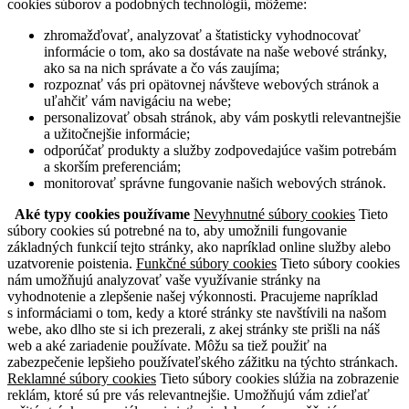
cookies súborov a podobných technológií, môžeme:
zhromažďovať, analyzovať a štatisticky vyhodnocovať
informácie o tom, ako sa dostávate na naše webové stránky,
ako sa na nich správate a čo vás zaujíma;
rozpoznať vás pri opätovnej návšteve webových stránok a
uľahčiť vám navigáciu na webe;
personalizovať obsah stránok, aby vám poskytli relevantnejšie
a užitočnejšie informácie;
odporúčať produkty a služby zodpovedajúce vašim potrebám
a skorším preferenciám;
monitorovať správne fungovanie našich webových stránok.
Aké typy cookies používame
Nevyhnutné súbory cookies
Tieto
súbory cookies sú potrebné na to, aby umožnili fungovanie
základných funkcií tejto stránky, ako napríklad online služby alebo
uzatvorenie poistenia.
Funkčné súbory cookies
Tieto súbory cookies
nám umožňujú analyzovať vaše využívanie stránky na
vyhodnotenie a zlepšenie našej výkonnosti. Pracujeme napríklad
s informáciami o tom, kedy a ktoré stránky ste navštívili na našom
webe, ako dlho ste si ich prezerali, z akej stránky ste prišli na náš
web a aké zariadenie používate. Môžu sa tiež použiť na
zabezpečenie lepšieho používateľského zážitku na týchto stránkach.
Reklamné súbory cookies
Tieto súbory cookies slúžia na zobrazenie
reklám, ktoré sú pre vás relevantnejšie. Umožňujú vám zdieľať