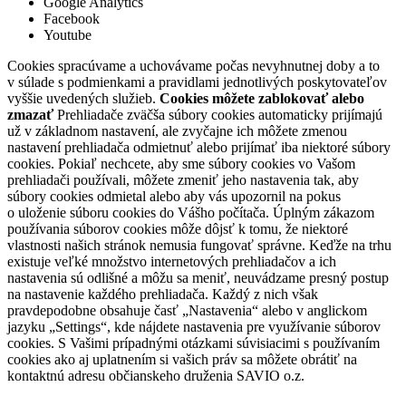
Google Analytics
Facebook
Youtube
Cookies spracúvame a uchovávame počas nevyhnutnej doby a to
v súlade s podmienkami a pravidlami jednotlivých poskytovateľov
vyššie uvedených služieb.
Cookies môžete zablokovať alebo
zmazať
Prehliadače zväčša súbory cookies automaticky prijímajú
už v základnom nastavení, ale zvyčajne ich môžete zmenou
nastavení prehliadača odmietnuť alebo prijímať iba niektoré súbory
cookies. Pokiaľ nechcete, aby sme súbory cookies vo Vašom
prehliadači používali, môžete zmeniť jeho nastavenia tak, aby
súbory cookies odmietal alebo aby vás upozornil na pokus
o uloženie súboru cookies do Vášho počítača. Úplným zákazom
používania súborov cookies môže dôjsť k tomu, že niektoré
vlastnosti našich stránok nemusia fungovať správne. Keďže na trhu
existuje veľké množstvo internetových prehliadačov a ich
nastavenia sú odlišné a môžu sa meniť, neuvádzame presný postup
na nastavenie každého prehliadača. Každý z nich však
pravdepodobne obsahuje časť „Nastavenia“ alebo v anglickom
jazyku „Settings“, kde nájdete nastavenia pre využívanie súborov
cookies. S Vašimi prípadnými otázkami súvisiacimi s používaním
cookies ako aj uplatnením si vašich práv sa môžete obrátiť na
kontaktnú adresu občianskeho druženia SAVIO o.z.