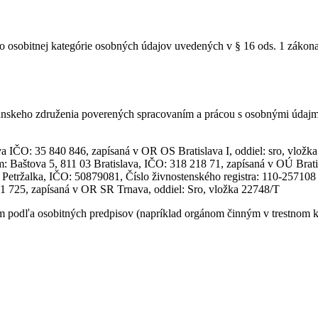
o osobitnej kategórie osobných údajov uvedených v § 16 ods. 1 zákona
skeho združenia poverených spracovaním a prácou s osobnými údajmi 
 IČO: 35 840 846, zapísaná v OR OS Bratislava I, oddiel: sro, vložk
dlom: Baštova 5, 811 03 Bratislava, IČO: 318 218 71, zapísaná v OÚ B
 Petržalka, IČO: 50879081, Číslo živnostenského registra: 110-257108
451 725, zapísaná v OR SR Trnava, oddiel: Sro, vložka 22748/T
odľa osobitných predpisov (napríklad orgánom činným v trestnom kon