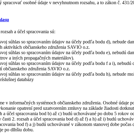
ý spracovať osobné údaje v nevyhnutnom rozsahu, a to zákon č. 431/20
hlasu
rozsah a účel spracovania sú:
o svoj súhlas so spracovaním údajov na účely podľa bodu d), nebude 
ch aktivítách občianskeho združenia SAVIO o.z.
svoj súhlas so spracovaním údajov na účely podľa bodu e), nebudú dane
trov a iných propagačných materiálov).
svoj súhlas so spracovaním údajov na účely podľa bodu f a i), nebudú 
stí občianskeho združenia SAVIO o.z.
svoj súhlas so spracovaním údajov na účely podľa bodu h), nebude možn
ríslušnej databázy
me v informačných systémoch občianskeho združenia. Osobné údaje posk
konanie opatrení pred uzatvorením zmluvy na základe žiadosti dotknut
ah a účel spracovania bod b) až c) budú uchovávané po dobu 5 rokov 
časti 2. rozsah a účel spracovania bod d) až f) a h) až i) budú uchová
acovania bod f) a j) budú uchovávané v zákonom stanovej dobe počas de
je po dlhšiu dobu.