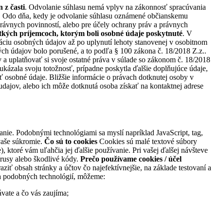
 z časti
. Odvolanie súhlasu nemá vplyv na zákonnosť spracúvania
. Odo dňa, kedy je odvolanie súhlasu oznámené občianskemu
právnych povinností, alebo pre účely ochrany práv a právnych
etkých príjemcoch, ktorým boli osobné údaje poskytnuté
. V
dáciu osobných údajov až po uplynutí lehoty stanovenej v osobitnom
h údajov bolo porušené, a to podľa § 100 zákona č. 18/2018 Z.z..
a uplatňovať si svoje ostatné práva v súlade so zákonom č. 18/2018
ázala svoju totožnosť, prípadne poskytla ďalšie doplňujúce údaje,
 osobné údaje. Bližšie informácie o právach dotknutej osoby v
ajov, alebo ich môže dotknutá osoba získať na kontaktnej adrese
e. Podobnými technológiami sa myslí napríklad JavaScript, tag,
vaše súkromie.
Čo sú to cookies
Cookies sú malé textové súbory
, ktoré vám uľahčia jej ďalšie používanie. Pri vašej ďalšej návšteve
írusy alebo škodlivé kódy.
Prečo používame cookies / účel
ť obsah stránky a účtov čo najefektívnejšie, na základe testovaní a
 a podobných technológií, môžeme:
vate a čo vás zaujíma;