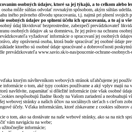
ovaním osobných údajov, ktoré sa jej týkajú, a to celkom alebo len
tá osoba môže súhlas odvolať rovnakým spôsobom, akým súhlas udelila
hu iného právneho dôvodu spracovania, t.j. najmä pri plnení svojich 
ie osobných údajov po splnení účelu ich spracovania, a to aj u vš
osobný údaj likvidovať bezprostredne, zabezpečí prevádzkovateľ likvi
ranu osobných údajov ak sa domnieva, že jej právo na ochranu osobnýc
evádzkovateľa vyžadovať informácie o spracovaní jej osobných údajov 
vo, aby oprávnená osoba, ktorá bude spracúvať jej osobné údaje preuk
áklade ktorého sú osobné údaje spracúvané a dobrovoľnosti poskytnúť
dle prevádzkovateľa www.savio.sk/o-nas/poucenie-ochrane-osobnych-ud
vďaka ktorým návštevníkom webových stránok uľahčujeme jej používani
te informácie o tom, aké typy cookies používame a aký vplyv majú na 
rú navštívite, zapamätať si dôležité informácie (nie však osobné údaje)
i. Cookies nespôsobujú žiadne škody na Vašom zariadení a neobsahujú v
webovej stránky a našich účtov na sociálnych sieťach s cieľom zobrazi
tingové účely. Vďaka informáciám, ktoré získavame z cookies súborov
e o tom, ako sa dostávate na naše webové stránky, ako sa na nich sprá
hčiť vám navigáciu na webe;
 užitočnejšie informácie;