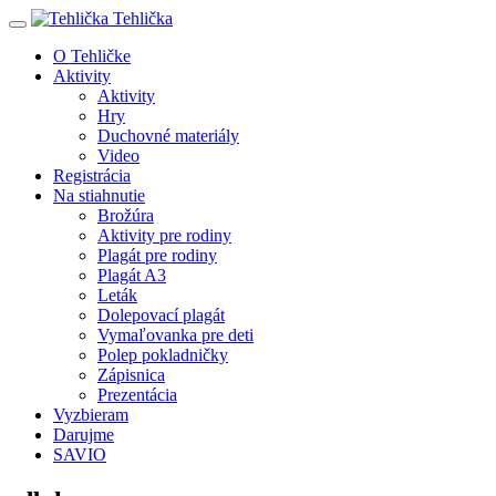
Tehlička
O Tehličke
Aktivity
Aktivity
Hry
Duchovné materiály
Video
Registrácia
Na stiahnutie
Brožúra
Aktivity pre rodiny
Plagát pre rodiny
Plagát A3
Leták
Dolepovací plagát
Vymaľovanka pre deti
Polep pokladničky
Zápisnica
Prezentácia
Vyzbieram
Darujme
SAVIO