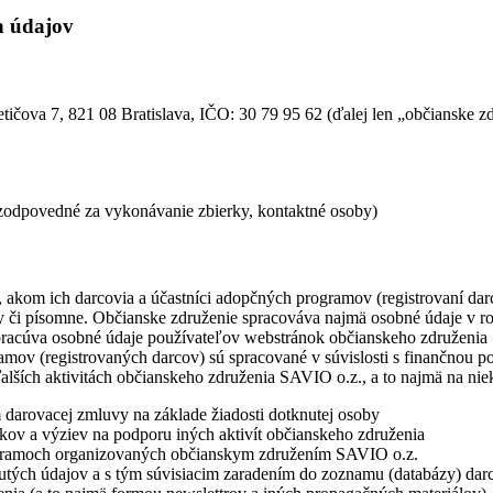
h údajov
etičova 7, 821 08 Bratislava, IČO: 30 79 95 62 (ďalej len „občianske 
 zodpovedné za vykonávanie zbierky, kontaktné osoby)
akom ich darcovia a účastníci adopčných programov (registrovaní darc
ky či písomne. Občianske združenie spracováva najmä osobné údaje v ro
pracúva osobné údaje používateľov webstránok občianskeho združenia 
mov (registrovaných darcov) sú spracované v súvislosti s finančnou p
lších aktivitách občianskeho združenia SAVIO o.z., a to najmä na niek
 darovacej zmluvy na základe žiadosti dotknutej osoby
dkov a výziev na podporu iných aktivít občianskeho združenia
ogramoch organizovaných občianskym združením SAVIO o.z.
tnutých údajov a s tým súvisiacim zaradením do zoznamu (databázy) dar