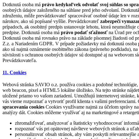
Dotknutá osoba má
právo kedykoľvek odvolať svoj súhlas so sprac
osobných údajov založeného na súhlase pred jeho odvolaní. Dotknu
združeniu, môže prevádzkovateľ spracovávať osobné údaje len v rozsa
nárokov, ako sú popísané vyššie. Prevádzkovateľ
zabezpečí vymazan
prípadoch, ak osobitný predpis ustanovuje lehotu, ktorá neumožňuje 
predpise. Dotknutá osoba má
právo podať sťažnosť
na Úrad pre och
Dotknutá osoba má rovnako právo na základe písomnej žiadosti od pr
Z.z. a Nariadením GDPR. V prípade požiadavky má dotknutá osoba prá
ako sú najmä oznámenie osobitného zákona (právneho podkladu), na z
súvislosti s ochranou osobných údajov sú dostupné aj na webovom sí
Prevádzkovateľa.
11. Cookies
Webová stránka SAVIO o.z. používa cookies a podobné technológie, 
web beacon, pixel a HTML5 lokálne úložisko. Na tejto stránke nájde
uložené priamo vo vašom zariadení. Umožňujú internetovej stránke, kto
vás vieme rozpoznať a vytvoriť profil klienta s vašimi preferenciam
spracovania cookies
Cookies využívame najmä za účelom správy našej 
analýzy dát. Cookies môžeme využívať aj na marketingové a retarge
zhromažďovať, analyzovať a štatisticky vyhodnocovať informáci
rozpoznať vás pri opätovnej návšteve webových stránok a uľa
personalizovať obsah stránok, aby vám poskytli relevantnejšie a