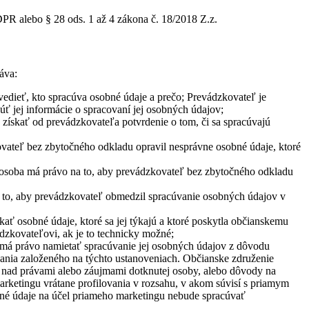
PR alebo § 28 ods. 1 až 4 zákona č. 18/2018 Z.z.
áva:
edieť, kto spracúva osobné údaje a prečo; Prevádzkovateľ je
úť jej informácie o spracovaní jej osobných údajov;
získať od prevádzkovateľa potvrdenie o tom, či sa spracúvajú
ovateľ bez zbytočného odkladu opravil nesprávne osobné údaje, ktoré
 osoba má právo na to, aby prevádzkovateľ bez zbytočného odkladu
 to, aby prevádzkovateľ obmedzil spracúvanie osobných údajov v
ať osobné údaje, ktoré sa jej týkajú a ktoré poskytla občianskemu
dzkovateľovi, ak je to technicky možné;
 má právo namietať spracúvanie jej osobných údajov z dôvodu
ovania založeného na týchto ustanoveniach. Občianske združenie
 nad právami alebo záujmami dotknutej osoby, alebo dôvody na
arketingu vrátane profilovania v rozsahu, v akom súvisí s priamym
né údaje na účel priameho marketingu nebude spracúvať