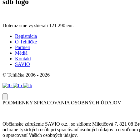
sdb logo
Doteraz sme vyzbierali
121 290 eur.
Registrácia
O Tehličke
Partneri
Médiá
Kontakt
SAVIO
© Tehlička 2006 - 2026
PODMIENKY SPRACOVANIA OSOBNÝCH ÚDAJOV
Občianske združenie SAVIO o.z., so sídlom: Miletičová 7, 821 08 Br
ochrane fyzických osôb pri spracúvaní osobných údajov a o voľnom p
o spracovaní Vašich osobných údajov.