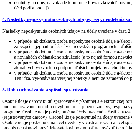
osobitný predpis, na základe ktorého je Prevádzkovateľ povinn
účel podľa bodu j)
4. Následky neposkytnutia osobných údajov, resp. neudelenia sú
Následky neposkytnutia osobných údajov na účely uvedené v časti 2. 
v prípade, ak dotknutá osoba neposkytne osobné údaje a/aleb
zabezpečiť jej riadnu účasť v darcovských programoch a ďalší
v prípade, ak dotknutá osoba neposkytne osobné údaje a/alebo 
a novinkách občianskeho združenia (a to najmä formou newslet
v prípade, ak dotknutá osoba neposkytne osobné údaje a/alebo 
aktuálnych výzvach na podporu ďalších projektov alebo činno
v prípade, ak dotknutá osoba neposkytne osobné údaje a/alebo 
Tehlička, vykonávania verejnej zbierky a nebude zaradená do p
5. Doba uchovávania a spôsob spracúvania
Osobné údaje darcov budú spracované v písomnej a elektronickej for
budú uchovávané po dobu nevyhnutnú na plnenie zmluvy, resp. na vy
programe. Osobné údaje poskytnuté na účely uvedené v časti 2. rozs
(registrovaných darcov). Osobné údaje poskytnuté na účely uvedené v 
Osobné údaje poskytnuté na účel uvedený v časti 2. rozsah a účel spr
predpis neustanoví prevádzkovateľovi povinnosť uchovávať tieto úda