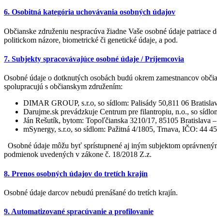
6. Osobitná kategória uchovávania osobných údajov
Občianske združeniu nespracúva žiadne Vaše osobné údaje patriace d
politickom názore, biometrické či genetické údaje, a pod.
7. Subjekty spracovávajúce osobné údaje / Príjemcovia
Osobné údaje o dotknutých osobách budú okrem zamestnancov občian
spolupracujú s občianskym združením:
DIMAR GROUP, s.r.o, so sídlom: Palisády 50,811 06 Bratislava
Darujme.sk prevádzkuje Centrum pre filantropiu, n.o., so sí
Ján Rešutík, bytom: Topoľčianska 3210/17, 85105 Bratislava –
mSynergy, s.r.o, so sídlom: Pažitná 4/1805, Trnava, IČO: 44 
Osobné údaje môžu byť sprístupnené aj iným subjektom oprávneným p
podmienok uvedených v zákone č. 18/2018 Z.z.
8. Prenos osobných údajov do tretích krajín
Osobné údaje darcov nebudú prenášané do tretích krajín.
9. Automatizované spracúvanie a profilovanie