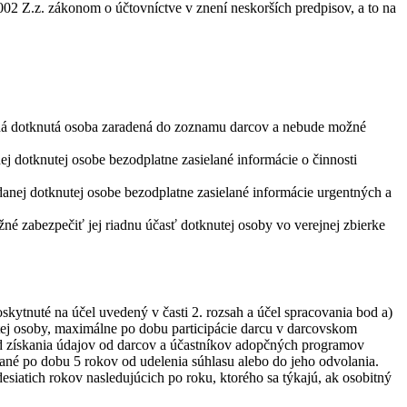
02 Z.z. zákonom o účtovníctve v znení neskorších predpisov, a to na
daná dotknutá osoba zaradená do zoznamu darcov a nebude možné
j dotknutej osobe bezodplatne zasielané informácie o činnosti
danej dotknutej osobe bezodplatne zasielané informácie urgentných a
é zabezpečiť jej riadnu účasť dotknutej osoby vo verejnej zbierke
ytnuté na účel uvedený v časti 2. rozsah a účel spracovania bod a)
ej osoby, maximálne po dobu participácie darcu v darcovskom
od získania údajov od darcov a účastníkov adopčných programov
vané po dobu 5 rokov od udelenia súhlasu alebo do jeho odvolania.
siatich rokov nasledujúcich po roku, ktorého sa týkajú, ak osobitný