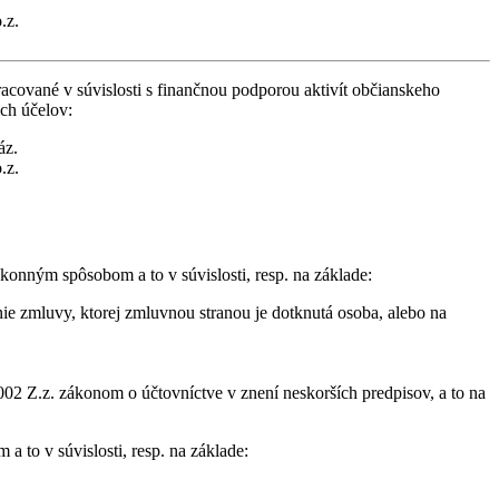
.z.
cované v súvislosti s finančnou podporou aktivít občianskeho
ich účelov:
áz.
.z.
konným spôsobom a to v súvislosti, resp. na základe:
ie zmluvy, ktorej zmluvnou stranou je dotknutá osoba, alebo na
02 Z.z. zákonom o účtovníctve v znení neskorších predpisov, a to na
 to v súvislosti, resp. na základe: