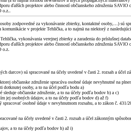
ženia (a to najmä formou newslettrov a iných propagačných materiálov)
dporu ďalších projektov alebo činností občianskeho združenia SAVIO o
 o.z..
 osoby zodpovedné za vykonávanie zbierky, kontaktné osoby,…) sú spra
a komunikácie v projekte Tehlička, a to najmä na niektorý z nasledujúc
Tehlička, vykonávania verejnej zbierky a zaradenia do príslušnej datab
dporu ďalších projektov alebo činností občianskeho združenia SAVIO o
 o.z.
h darcov) sú spracované na účely uvedené v časti 2. rozsah a účel zá
 ktorej občianske združenie spracúva osobné údaje nevyhnutné na plnen
i dotknutej osoby, a to na účel podľa bodu a)
 sleduje občianske združenie, a to na účely podľa bodov b) a c)
m jej osobných údajov, a to na účely podľa bodov d) až f)
ý spracovať osobné údaje v nevyhnutnom rozsahu, a to zákon č. 431/20
acované na účely uvedené v časti 2. rozsah a účel zákonným spôsobom a
jov, a to na účely podľa bodov h) až i)