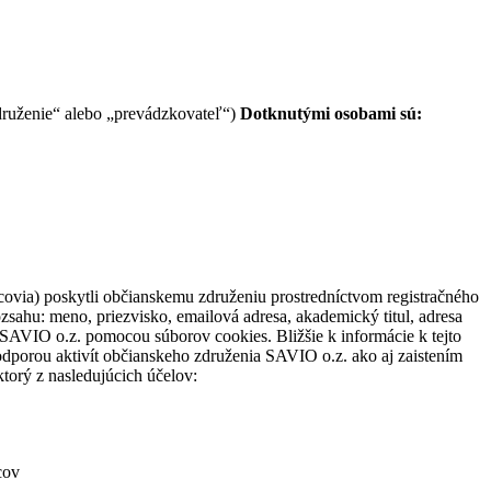
združenie“ alebo „prevádzkovateľ“)
Dotknutými osobami sú:
ovia) poskytli občianskemu združeniu prostredníctvom registračného
zsahu: meno, priezvisko, emailová adresa, akademický titul, adresa
SAVIO o.z. pomocou súborov cookies. Bližšie k informácie k tejto
odporou aktivít občianskeho združenia SAVIO o.z. ako aj zaistením
torý z nasledujúcich účelov:
cov