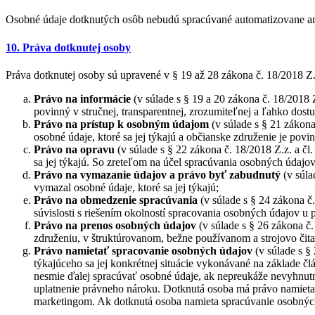
Osobné údaje dotknutých osôb nebudú spracúvané automatizovane ani
10. Práva dotknutej osoby
Práva dotknutej osoby sú upravené v § 19 až 28 zákona č. 18/2018 Z
Právo na informácie
(v súlade s § 19 a 20 zákona č. 18/2018
povinný v stručnej, transparentnej, zrozumiteľnej a ľahko dost
Právo na prístup k osobným údajom
(v súlade s § 21 zákona
osobné údaje, ktoré sa jej týkajú a občianske združenie je pov
Právo na opravu
(v súlade s § 22 zákona č. 18/2018 Z.z. a č
sa jej týkajú. So zreteľom na účel spracúvania osobných údaj
Právo na vymazanie údajov a právo byť zabudnutý
(v súla
vymazal osobné údaje, ktoré sa jej týkajú;
Právo na obmedzenie spracúvania
(v súlade s § 24 zákona 
súvislosti s riešením okolností spracovania osobných údajov u
Právo na prenos osobných údajov
(v súlade s § 26 zákona č
združeniu, v štruktúrovanom, bežne používanom a strojovo čita
Právo namietať
spracovanie osobných údajov
(v súlade s §
týkajúceho sa jej konkrétnej situácie vykonávané na základe č
nesmie ďalej spracúvať osobné údaje, ak nepreukáže nevyhnut
uplatnenie právneho nároku. Dotknutá osoba má právo namietať 
marketingom. Ak dotknutá osoba namieta spracúvanie osobných