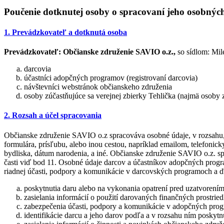
Poučenie dotknutej osoby o spracovaní jeho osobnýc
1. Prevádzkovateľ a dotknutá osoba
Prevádzkovateľ:
Občianske združenie SAVIO o.z.,
so sídlom: Mil
darcovia
účastníci adopčných programov (registrovaní darcovia)
návštevníci webstránok občianskeho združenia
osoby zúčastňujúce sa verejnej zbierky Tehlička (najmä osoby
2. Rozsah a účel spracovania
Občianske združenie SAVIO o.z spracováva osobné údaje, v rozsahu, 
formulára, prísľubu, alebo inou cestou, napríklad emailom, telefonic
bydliska, dátum narodenia, a iné. Občianske združenie SAVIO o.z. s
časti viď bod 11. Osobné údaje darcov a účastníkov adopčných progra
riadnej účasti, podpory a komunikácie v darcovských programoch a ďa
poskytnutia daru alebo na vykonania opatrení pred uzatvorením
zasielania informácií o použití darovaných finančných prostrie
zabezpečenia účasti, podpory a komunikácie v adopčných pr
identifikácie darcu a jeho darov podľa a v rozsahu ním posky