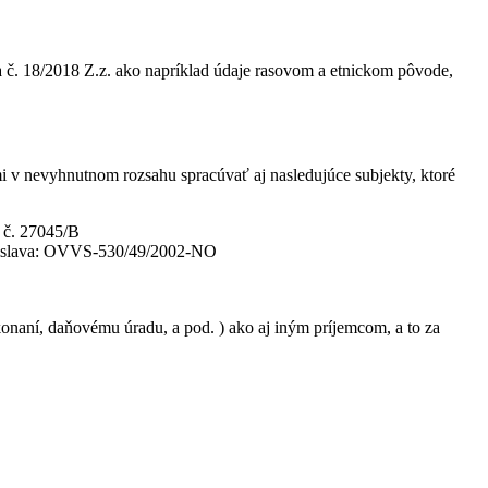
 č. 18/2018 Z.z. ako napríklad údaje rasovom a etnickom pôvode,
v nevyhnutnom rozsahu spracúvať aj nasledujúce subjekty, ktoré
a č. 27045/B
ratislava: OVVS-530/49/2002-NO
aní, daňovému úradu, a pod. ) ako aj iným príjemcom, a to za