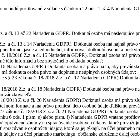
 nebudú profilované v súlade s článkom 22 ods. 1 až 4 Nariadenia GD
.z. a čl. 13 až 22 Nariadenia GDPR. Dotknutá osoba má nasledujúce pr
 Z.z. a čl. 13 a 14 Nariadenia GDPR), Dotknutá osoba má najmä právo v
upnej forme, jasne a jednoducho, informovať dotknutú osobu, a poskytn
 č. 18/2018 Z.z. a čl. 15 Nariadenia GDPR), Dotknutá osoba má právo 
inné túto informáciu bez zbytočného odkladu odoslať;
l. 16 Nariadenia GDPR ) Dotknutá osoba má právo na to, aby prevádzk
ov má dotknutá osoba právo na doplnenie neúplných osobných údajov;
de s § 23 zákona č. 18/2018 Z.z. a čl. 17 Nariadenia GDPR) Dotknutá
č. 18/2018 Z.z. a čl. 18 Nariadenia GDPR) Dotknutá osoba má právo na
 prevádzkovateľa;
. 18/2018 Z.z. a čl. 20 Nariadenia GDPR) Dotknutá osoba má právo získ
teľnom formáte a má právo preniesť tieto osobné údaje ďalšiemu prevá
 27 zákona č. 18/2018 Z.z. a čl. 21 Nariadenia GDPR) Dotknutá osoba
lánku 6 ods. 1 písm. e) alebo písm. f) Nariadenia GDPR vrátane profil
né oprávnené záujmy na spracúvanie osobných údajov, ktoré prevažujú
spracúvanie osobných údajov, ktoré sa jej týkajú, na účel priameho m
 údajov na účel priameho marketingu, občianske združenie ďalej osob