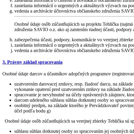
zasielania informácií o činnosti a novinkách občianskeho zdru
zasielania informácií o urgentných a aktuálnych výzvach na po
vedenia a archivácie účtovníctva občianskeho združenia SAVIO
Osobné údaje osôb zúčastňujúcich sa projektu Tehlička (najmä
združenia SAVIO o.z. ako aj zaistením riadnej účasti, podpory 
zabezpečenia účasti, podpory, komunikácie vo verejnej zbierke 
zasielania informácií o urgentných a aktuálnych výzvach na po
vedenia a archivácie účtovníctva občianskeho združenia SAVIO
3. Právny základ spracovania
Osobné údaje darcov a účastníkov adopčných programov (registrovanýc
uzatvorením darovacej zmluvy, resp. žiadosť darcu, na základe
vykonanie opatrení pred uzatvorením zmluvy na základe žiadost
spracovanie je nevyhnutné na účely oprávnených záujmov, ktoré
darcom udeleného súhlasu súhlas dotknutej osoby so spracovaní
osobitný predpis, na základe ktorého je Prevádzkovateľ povinn
účel podľa bodu g)
Osobné údaje osôb zúčastňujúcich sa verejnej zbierky Tehlička sú spr
súhlasu súhlas dotknutej osoby so spracovaním jej osobných úda