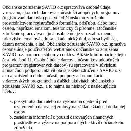
Občianske združenie SAVIO o.z spracováva osobné údaje,
v rozsahu, akom ich darcovia a účastníci adopčných programov
(registrovaní darcovia) poskytli občianskemu združeniu
prostredníctvom registračného formulára, prísľubu, alebo inou
cestou, napríklad emailom, telefonicky či písomne. Občianske
združenie spracováva najmä osobné údaje v rozsahu: meno,
priezvisko, emailová adresa, akademický titul, adresa bydliska,
dátum narodenia, a iné. Občianske združenie SAVIO o.z. spracúva
osobné údaje používateľov webstránok občianskeho združenia
SAVIO o.z. pomocou súborov cookies. Bližšie k informácie k tejto
časti viď bod 11. Osobné údaje darcov a účastníkov adopčných
programov (registrovaných darcov) sú spracované v súvislosti
s finančnou podporou aktivít občianskeho združenia SAVIO o.z.
ako aj zaistením riadnej účasti, podpory a komunikácie
v darcovských programoch a ďalších aktivitách občianskeho
združenia SAVIO o.z., a to najmä na niektorý z nasledujúcich
účelov:
poskytnutia daru alebo na vykonania opatrení pred
uzatvorením darovacej zmluvy na základe žiadosti dotknutej
osoby
zasielania informácií o použití darovaných finančných
prostriedkov a výziev na podporu iných aktivít občianskeho
združenia