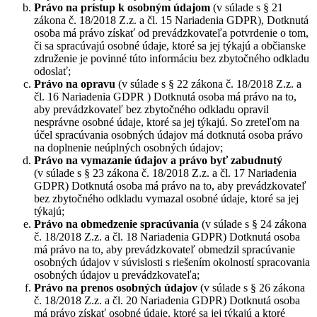
Právo na prístup k osobným údajom
(v súlade s § 21
zákona č. 18/2018 Z.z. a čl. 15 Nariadenia GDPR), Dotknutá
osoba má právo získať od prevádzkovateľa potvrdenie o tom,
či sa spracúvajú osobné údaje, ktoré sa jej týkajú a občianske
združenie je povinné túto informáciu bez zbytočného odkladu
odoslať;
Právo na opravu
(v súlade s § 22 zákona č. 18/2018 Z.z. a
čl. 16 Nariadenia GDPR ) Dotknutá osoba má právo na to,
aby prevádzkovateľ bez zbytočného odkladu opravil
nesprávne osobné údaje, ktoré sa jej týkajú. So zreteľom na
účel spracúvania osobných údajov má dotknutá osoba právo
na doplnenie neúplných osobných údajov;
Právo na vymazanie údajov a právo byť zabudnutý
(v súlade s § 23 zákona č. 18/2018 Z.z. a čl. 17 Nariadenia
GDPR) Dotknutá osoba má právo na to, aby prevádzkovateľ
bez zbytočného odkladu vymazal osobné údaje, ktoré sa jej
týkajú;
Právo na obmedzenie spracúvania
(v súlade s § 24 zákona
č. 18/2018 Z.z. a čl. 18 Nariadenia GDPR) Dotknutá osoba
má právo na to, aby prevádzkovateľ obmedzil spracúvanie
osobných údajov v súvislosti s riešením okolností spracovania
osobných údajov u prevádzkovateľa;
Právo na prenos osobných údajov
(v súlade s § 26 zákona
č. 18/2018 Z.z. a čl. 20 Nariadenia GDPR) Dotknutá osoba
má právo získať osobné údaje, ktoré sa jej týkajú a ktoré