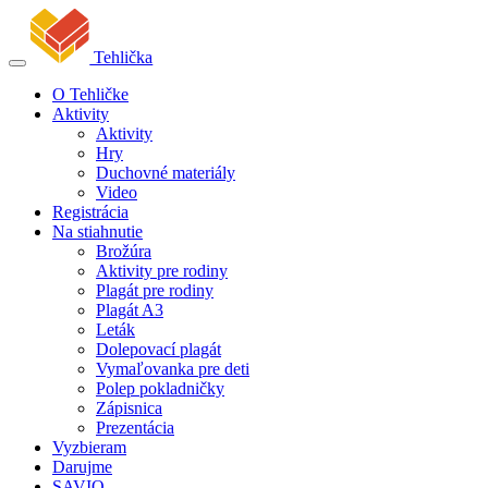
Tehlička
O Tehličke
Aktivity
Aktivity
Hry
Duchovné materiály
Video
Registrácia
Na stiahnutie
Brožúra
Aktivity pre rodiny
Plagát pre rodiny
Plagát A3
Leták
Dolepovací plagát
Vymaľovanka pre deti
Polep pokladničky
Zápisnica
Prezentácia
Vyzbieram
Darujme
SAVIO