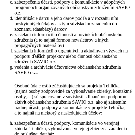
zabezpečenia účasti, podpory a komunikácie v adopčných
programoch organizovaných občianskym združením SAVIO
o.z.
identifikácie darcu a jeho darov podľa a v rozsahu ním
poskytnutých údajov a s tým súvisiacim zaradením do
zoznamu (databázy) darcov
zasielania informácií o činnosti a novinkách občianskeho
združenia (a to najmä formou newslettrov a iných
propagačných materiálov)
zasielania informácií o urgentných a aktuálnych výzvach na
podporu ďalších projektov alebo činností občianskeho
združenia SAVIO o.z.
vedenia a archivácie účtovníctva občianskeho združenia
SAVIO o.z..
Osobné údaje osôb zúčastňujúcich sa projektu Tehlička
(najmä osoby zodpovedné za vykonávanie zbierky, kontaktné
osoby,…) sú spracované v súvislosti s finančnou podporou
aktivít občianskeho združenia SAVIO o.z. ako aj zaistením
riadnej účasti, podpory a komunikácie v projekte Tehlička,
a to najmä na niektorý z nasledujúcich účelov:
zabezpečenia účasti, podpory, komunikácie vo verejnej
zbierke Tehlička, vykonávania verejnej zbierky a zaradenia
do príslušnej databáz.