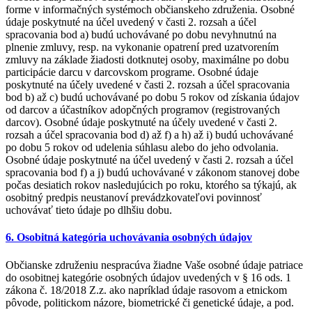
forme v informačných systémoch občianskeho združenia. Osobné
údaje poskytnuté na účel uvedený v časti 2. rozsah a účel
spracovania bod a) budú uchovávané po dobu nevyhnutnú na
plnenie zmluvy, resp. na vykonanie opatrení pred uzatvorením
zmluvy na základe žiadosti dotknutej osoby, maximálne po dobu
participácie darcu v darcovskom programe. Osobné údaje
poskytnuté na účely uvedené v časti 2. rozsah a účel spracovania
bod b) až c) budú uchovávané po dobu 5 rokov od získania údajov
od darcov a účastníkov adopčných programov (registrovaných
darcov). Osobné údaje poskytnuté na účely uvedené v časti 2.
rozsah a účel spracovania bod d) až f) a h) až i) budú uchovávané
po dobu 5 rokov od udelenia súhlasu alebo do jeho odvolania.
Osobné údaje poskytnuté na účel uvedený v časti 2. rozsah a účel
spracovania bod f) a j) budú uchovávané v zákonom stanovej dobe
počas desiatich rokov nasledujúcich po roku, ktorého sa týkajú, ak
osobitný predpis neustanoví prevádzkovateľovi povinnosť
uchovávať tieto údaje po dlhšiu dobu.
6. Osobitná kategória uchovávania osobných údajov
Občianske združeniu nespracúva žiadne Vaše osobné údaje patriace
do osobitnej kategórie osobných údajov uvedených v § 16 ods. 1
zákona č. 18/2018 Z.z. ako napríklad údaje rasovom a etnickom
pôvode, politickom názore, biometrické či genetické údaje, a pod.