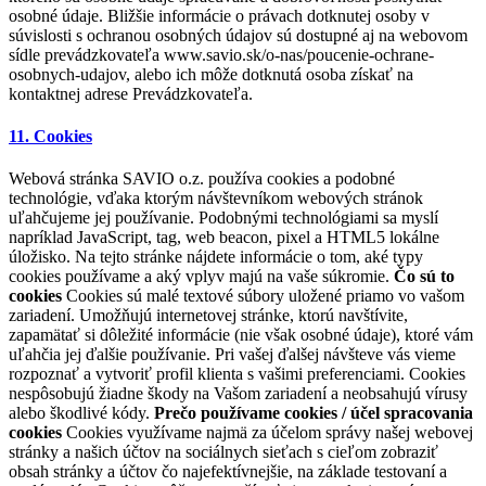
osobné údaje. Bližšie informácie o právach dotknutej osoby v
súvislosti s ochranou osobných údajov sú dostupné aj na webovom
sídle prevádzkovateľa www.savio.sk/o-nas/poucenie-ochrane-
osobnych-udajov, alebo ich môže dotknutá osoba získať na
kontaktnej adrese Prevádzkovateľa.
11. Cookies
Webová stránka SAVIO o.z. používa cookies a podobné
technológie, vďaka ktorým návštevníkom webových stránok
uľahčujeme jej používanie. Podobnými technológiami sa myslí
napríklad JavaScript, tag, web beacon, pixel a HTML5 lokálne
úložisko. Na tejto stránke nájdete informácie o tom, aké typy
cookies používame a aký vplyv majú na vaše súkromie.
Čo sú to
cookies
Cookies sú malé textové súbory uložené priamo vo vašom
zariadení. Umožňujú internetovej stránke, ktorú navštívite,
zapamätať si dôležité informácie (nie však osobné údaje), ktoré vám
uľahčia jej ďalšie používanie. Pri vašej ďalšej návšteve vás vieme
rozpoznať a vytvoriť profil klienta s vašimi preferenciami. Cookies
nespôsobujú žiadne škody na Vašom zariadení a neobsahujú vírusy
alebo škodlivé kódy.
Prečo používame cookies / účel spracovania
cookies
Cookies využívame najmä za účelom správy našej webovej
stránky a našich účtov na sociálnych sieťach s cieľom zobraziť
obsah stránky a účtov čo najefektívnejšie, na základe testovaní a