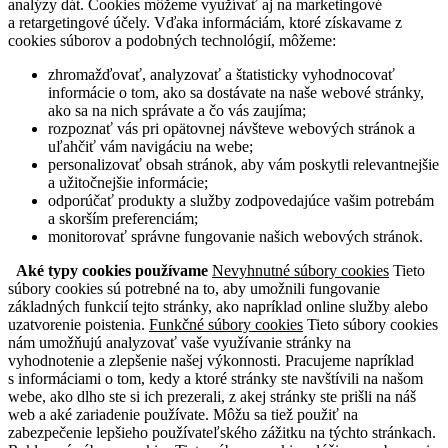
analýzy dát. Cookies môžeme využívať aj na marketingové
a retargetingové účely. Vďaka informáciám, ktoré získavame z
cookies súborov a podobných technológií, môžeme:
zhromažďovať, analyzovať a štatisticky vyhodnocovať
informácie o tom, ako sa dostávate na naše webové stránky,
ako sa na nich správate a čo vás zaujíma;
rozpoznať vás pri opätovnej návšteve webových stránok a
uľahčiť vám navigáciu na webe;
personalizovať obsah stránok, aby vám poskytli relevantnejšie
a užitočnejšie informácie;
odporúčať produkty a služby zodpovedajúce vašim potrebám
a skorším preferenciám;
monitorovať správne fungovanie našich webových stránok.
Aké typy cookies používame
Nevyhnutné súbory cookies
Tieto
súbory cookies sú potrebné na to, aby umožnili fungovanie
základných funkcií tejto stránky, ako napríklad online služby alebo
uzatvorenie poistenia.
Funkčné súbory cookies
Tieto súbory cookies
nám umožňujú analyzovať vaše využívanie stránky na
vyhodnotenie a zlepšenie našej výkonnosti. Pracujeme napríklad
s informáciami o tom, kedy a ktoré stránky ste navštívili na našom
webe, ako dlho ste si ich prezerali, z akej stránky ste prišli na náš
web a aké zariadenie používate. Môžu sa tiež použiť na
zabezpečenie lepšieho používateľského zážitku na týchto stránkach.