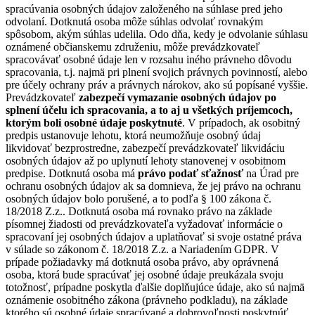
spracúvania osobných údajov založeného na súhlase pred jeho
odvolaní. Dotknutá osoba môže súhlas odvolať rovnakým
spôsobom, akým súhlas udelila. Odo dňa, kedy je odvolanie súhlasu
oznámené občianskemu združeniu, môže prevádzkovateľ
spracovávať osobné údaje len v rozsahu iného právneho dôvodu
spracovania, t.j. najmä pri plnení svojich právnych povinností, alebo
pre účely ochrany práv a právnych nárokov, ako sú popísané vyššie.
Prevádzkovateľ
zabezpečí vymazanie osobných údajov po
splnení účelu ich spracovania, a to aj u všetkých príjemcoch,
ktorým boli osobné údaje poskytnuté
. V prípadoch, ak osobitný
predpis ustanovuje lehotu, ktorá neumožňuje osobný údaj
likvidovať bezprostredne, zabezpečí prevádzkovateľ likvidáciu
osobných údajov až po uplynutí lehoty stanovenej v osobitnom
predpise. Dotknutá osoba má
právo podať sťažnosť
na Úrad pre
ochranu osobných údajov ak sa domnieva, že jej právo na ochranu
osobných údajov bolo porušené, a to podľa § 100 zákona č.
18/2018 Z.z.. Dotknutá osoba má rovnako právo na základe
písomnej žiadosti od prevádzkovateľa vyžadovať informácie o
spracovaní jej osobných údajov a uplatňovať si svoje ostatné práva
v súlade so zákonom č. 18/2018 Z.z. a Nariadením GDPR. V
prípade požiadavky má dotknutá osoba právo, aby oprávnená
osoba, ktorá bude spracúvať jej osobné údaje preukázala svoju
totožnosť, prípadne poskytla ďalšie doplňujúce údaje, ako sú najmä
oznámenie osobitného zákona (právneho podkladu), na základe
ktorého sú osobné údaje spracúvané a dobrovoľnosti poskytnúť