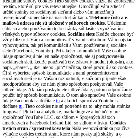
Reklamné súbory cookies
Tieto súbory cookies slúžia na zobrazenie
reklám, ktoré sú pre vás relevantnejšie. Umožňujú vám zdieľať
určité stránky so sociálnymi sieťami alebo vám umožňujú
uverejňovať komentáre na našich stránkach.
Telefónne číslo a e-
mailová adresa nie sú uložené v súboroch cookies.
Udelením
súhlasu alebo používaním tejto stránky súhlasíte s využívaním
všetkých typov súborov cookies.
Sociálne siete
Keďže chceme byť
vždy blízko k Vám a komunikovať s Vami spôsobom Vám najviac
vyhovujúcim, tak pri komunikácii s Vami používame aj sociálne
siete (Facebook, Youtube). Pri takejto komunikácii Vaše osobné
údaje spracúvajú nie len naše spoločnosti, ale aj poskytovatelia
sociálnych sietí, keďže používajú tzv. zásuvný modul (plug-in), ako
napr. „share“, „like“ alebo „pin“ tlačítka, ktoré pracujú ako cookies.
Či si vyberiete spôsob komunikácie s nami prostredníctvom
sociálnych sietí je na Vašom rozhodnutí, v každom prípade však
neodporúčame aby ste nám týmto spôsobom poskytovali Vaše
citlivé údaje. Ak nám poskytujete citlivé údaje, potom odporúčame
použiť iný spôsob komunikácie. O tom ako spracúva Vaše osobné
údaje Facebook sa dočítate
tu
a ako ich spracúva Youtube sa
dočítate
tu
. Tieto cookies nie sú potrebné na to, aby mohla stránka
fungovať. Plnia iba analytické, marketingové a iné účely pre
spoločnosť YouTube LLC, so sídlom v Spojených štátoch
amerických a Facebook Ireland Ltd. so sídlom v Írsku.
Cookies
tretích strán / sprostredkovatelia
Naša webová stránka používa
výlučne cookies tretích strán, ktoré nám poskytujú služby, a o