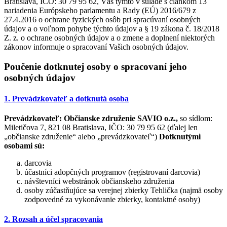
Bratislava, IČO: 30 79 95 62, Vás týmto v súlade s článkom 13
nariadenia Európskeho parlamentu a Rady (EÚ) 2016/679 z
27.4.2016 o ochrane fyzických osôb pri spracúvaní osobných
údajov a o voľnom pohybe týchto údajov a § 19 zákona č. 18/2018
Z. z. o ochrane osobných údajov a o zmene a doplnení niektorých
zákonov informuje o spracovaní Vašich osobných údajov.
Poučenie dotknutej osoby o spracovaní jeho
osobných údajov
1. Prevádzkovateľ a dotknutá osoba
Prevádzkovateľ:
Občianske združenie SAVIO o.z.,
so sídlom:
Miletičova 7, 821 08 Bratislava, IČO: 30 79 95 62 (ďalej len
„občianske združenie“ alebo „prevádzkovateľ“)
Dotknutými
osobami sú:
darcovia
účastníci adopčných programov (registrovaní darcovia)
návštevníci webstránok občianskeho združenia
osoby zúčastňujúce sa verejnej zbierky Tehlička (najmä osoby
zodpovedné za vykonávanie zbierky, kontaktné osoby)
2. Rozsah a účel spracovania