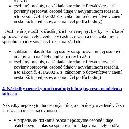
d) až f)
osobitný predpis, na základe ktorého je Prevádzkovateľ
povinný spracovať osobné údaje v nevyhnutnom rozsahu,
a to zákon č. 431/2002 Z.z. zákonom o účtovníctve v znení
neskorších predpisov, a to na účel podľa bodu g)
Osobné údaje osôb zúčastňujúcich sa verejnej zbierky Tehlička sú
spracované na účely uvedené v časti 2. rozsah a účel zákonným
spôsobom a to v súvislosti, resp. na základe:
súhlasu súhlas dotknutej osoby so spracovaním jej osobných
údajov, a to na účely podľa bodov h) až i)
osobitný predpis, na základe ktorého je Prevádzkovateľ
povinný spracovať osobné údaje v nevyhnutnom rozsahu,
a to zákon č. 431/2002 Z.z. zákonom o účtovníctve v znení
neskorších predpisov, a to na účel podľa bodu j)
4. Následky neposkytnutia osobných údajov, resp. neudelenia
súhlasu
Následky neposkytnutia osobných údajov na účely uvedené v časti
2. rozsah a účel spracovania sú:
v prípade, ak dotknutá osoba neposkytne osobné údaje
a/alebo svoj súhlas so spracovaním údajov na účely podľa