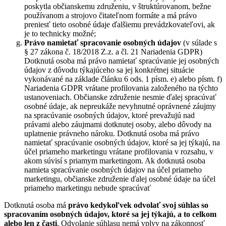
poskytla občianskemu združeniu, v štruktúrovanom, bežne
používanom a strojovo čitateľnom formáte a má právo
preniesť tieto osobné údaje ďalšiemu prevádzkovateľovi, ak
je to technicky možné;
Právo namietať
spracovanie osobných údajov
(v súlade s
§ 27 zákona č. 18/2018 Z.z. a čl. 21 Nariadenia GDPR)
Dotknutá osoba má právo namietať spracúvanie jej osobných
údajov z dôvodu týkajúceho sa jej konkrétnej situácie
vykonávané na základe článku 6 ods. 1 písm. e) alebo písm. f)
Nariadenia GDPR vrátane profilovania založeného na týchto
ustanoveniach. Občianske združenie nesmie ďalej spracúvať
osobné údaje, ak nepreukáže nevyhnutné oprávnené záujmy
na spracúvanie osobných údajov, ktoré prevažujú nad
právami alebo záujmami dotknutej osoby, alebo dôvody na
uplatnenie právneho nároku. Dotknutá osoba má právo
namietať spracúvanie osobných údajov, ktoré sa jej týkajú, na
účel priameho marketingu vrátane profilovania v rozsahu, v
akom súvisí s priamym marketingom. Ak dotknutá osoba
namieta spracúvanie osobných údajov na účel priameho
marketingu, občianske združenie ďalej osobné údaje na účel
priameho marketingu nebude spracúvať
Dotknutá osoba má
právo kedykoľvek odvolať svoj súhlas so
spracovaním osobných údajov, ktoré sa jej týkajú, a to celkom
alebo len z časti
. Odvolanie súhlasu nemá vplyv na zákonnosť