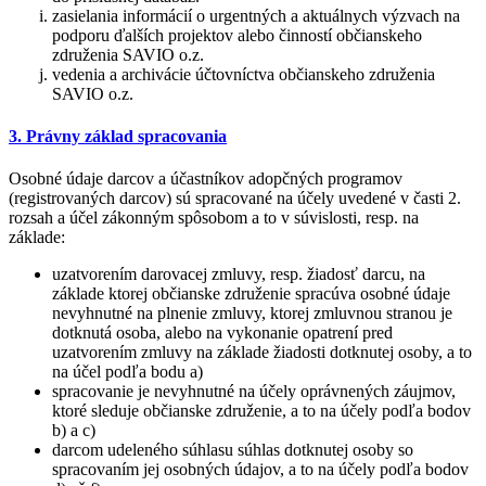
zasielania informácií o urgentných a aktuálnych výzvach na
podporu ďalších projektov alebo činností občianskeho
združenia SAVIO o.z.
vedenia a archivácie účtovníctva občianskeho združenia
SAVIO o.z.
3. Právny základ spracovania
Osobné údaje darcov a účastníkov adopčných programov
(registrovaných darcov) sú spracované na účely uvedené v časti 2.
rozsah a účel zákonným spôsobom a to v súvislosti, resp. na
základe:
uzatvorením darovacej zmluvy, resp. žiadosť darcu, na
základe ktorej občianske združenie spracúva osobné údaje
nevyhnutné na plnenie zmluvy, ktorej zmluvnou stranou je
dotknutá osoba, alebo na vykonanie opatrení pred
uzatvorením zmluvy na základe žiadosti dotknutej osoby, a to
na účel podľa bodu a)
spracovanie je nevyhnutné na účely oprávnených záujmov,
ktoré sleduje občianske združenie, a to na účely podľa bodov
b) a c)
darcom udeleného súhlasu súhlas dotknutej osoby so
spracovaním jej osobných údajov, a to na účely podľa bodov