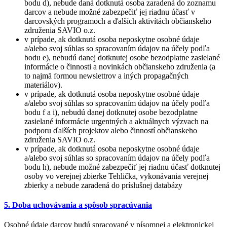
bodu d), nebude daná dotknutá osoba zaradená do zoznamu
darcov a nebude možné zabezpečiť jej riadnu účasť v
darcovských programoch a ďalších aktivítách občianskeho
združenia SAVIO o.z.
v prípade, ak dotknutá osoba neposkytne osobné údaje
a/alebo svoj súhlas so spracovaním údajov na účely podľa
bodu e), nebudú danej dotknutej osobe bezodplatne zasielané
informácie o činnosti a novinkách občianskeho združenia (a
to najmä formou newslettrov a iných propagačných
materiálov).
v prípade, ak dotknutá osoba neposkytne osobné údaje
a/alebo svoj súhlas so spracovaním údajov na účely podľa
bodu f a i), nebudú danej dotknutej osobe bezodplatne
zasielané informácie urgentných a aktuálnych výzvach na
podporu ďalších projektov alebo činností občianskeho
združenia SAVIO o.z.
v prípade, ak dotknutá osoba neposkytne osobné údaje
a/alebo svoj súhlas so spracovaním údajov na účely podľa
bodu h), nebude možné zabezpečiť jej riadnu účasť dotknutej
osoby vo verejnej zbierke Tehlička, vykonávania verejnej
zbierky a nebude zaradená do príslušnej databázy
5. Doba uchovávania a spôsob spracúvania
Osobné údaje darcov budú spracované v písomnej a elektronickej