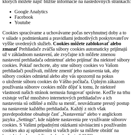
ktorých môžete nájsť bližšie informácie na nasledovných stránkach:
Google Analytics
Facebook
Youtube
Cookies spracúvame a uchovávame počas nevyhnutnej doby a to
v súlade s podmienkami a pravidlami jednotlivých poskytovateľov
vyššie uvedených služieb.
Cookies môžete zablokovať alebo
zmazať
Prehliadače zväčša súbory cookies automaticky prijímajú
už v základnom nastavení, ale zvyčajne ich môžete zmenou
nastavení prehliadača odmietnuť alebo prijímať iba niektoré súbory
cookies. Pokiaľ nechcete, aby sme súbory cookies vo Vašom
prehliadači používali, môžete zmeniť jeho nastavenia tak, aby
súbory cookies odmietal alebo aby vás upozornil na pokus
o uloženie súboru cookies do Vášho počítača. Úplným zákazom
používania súborov cookies môže dôjsť k tomu, že niektoré
vlastnosti našich stránok nemusia fungovať správne. Keďže na trhu
existuje veľké množstvo internetových prehliadačov a ich
nastavenia sú odlišné a môžu sa meniť, neuvádzame presný postup
na nastavenie každého prehliadača. Každý z nich však
pravdepodobne obsahuje časť „Nastavenia“ alebo v anglickom
jazyku „Settings“, kde nájdete nastavenia pre využívanie súborov
cookies. S Vašimi prípadnými otázkami súvisiacimi s používaním
cookies ako aj uplatnením si vašich práv sa môžete obrátiť na