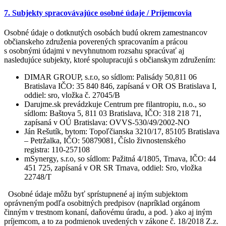
7. Subjekty spracovávajúce osobné údaje / Príjemcovia
Osobné údaje o dotknutých osobách budú okrem zamestnancov
občianskeho združenia poverených spracovaním a prácou
s osobnými údajmi v nevyhnutnom rozsahu spracúvať aj
nasledujúce subjekty, ktoré spolupracujú s občianskym združením:
DIMAR GROUP, s.r.o, so sídlom: Palisády 50,811 06
Bratislava IČO: 35 840 846, zapísaná v OR OS Bratislava I,
oddiel: sro, vložka č. 27045/B
Darujme.sk prevádzkuje Centrum pre filantropiu, n.o., so
sídlom: Baštova 5, 811 03 Bratislava, IČO: 318 218 71,
zapísaná v OÚ Bratislava: OVVS-530/49/2002-NO
Ján Rešutík, bytom: Topoľčianska 3210/17, 85105 Bratislava
– Petržalka, IČO: 50879081, Číslo živnostenského
registra: 110-257108
mSynergy, s.r.o, so sídlom: Pažitná 4/1805, Trnava, IČO: 44
451 725, zapísaná v OR SR Trnava, oddiel: Sro, vložka
22748/T
Osobné údaje môžu byť sprístupnené aj iným subjektom
oprávneným podľa osobitných predpisov (napríklad orgánom
činným v trestnom konaní, daňovému úradu, a pod. ) ako aj iným
príjemcom, a to za podmienok uvedených v zákone č. 18/2018 Z.z.