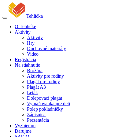
Tehlička
O Tehličke
Aktivity
Aktivity
Hry
Duchovné materiály
Video
Registrácia
Na stiahnutie
Brožúra
Aktivity pre rodiny
Plagát pre rodiny
Plagát A3
Leták
Dolepovací plagát
Vymaľovanka pre deti
Polep pokladničky
Zápisnica
Prezentácia
Vyzbieram
Darujme
SAVIO