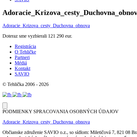
Adoracie_Krizova_cesty_Duchovna_obno
Adoracie_Krizova_cesty_Duchovna_obnova
Doteraz sme vyzbierali
121 290 eur.
Registrácia
O Tehličke
Partneri
Médiá
Kontakt
SAVIO
© Tehlička 2006 - 2026
PODMIENKY SPRACOVANIA OSOBNÝCH ÚDAJOV
Adoracie_Krizova_cesty_Duchovna_obnova
Občianske združenie SAVIO o.z., so sídlom: Miletičová 7, 821 08 Br