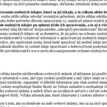
 údajov na účel priameho marketingu, občianske združenie ďalej osob
ovaním osobných údajov, ktoré sa jej týkajú, a to celkom alebo len
tá osoba môže súhlas odvolať rovnakým spôsobom, akým súhlas udelila
hu iného právneho dôvodu spracovania, t.j. najmä pri plnení svojich 
ie osobných údajov po splnení účelu ich spracovania, a to aj u vš
osobný údaj likvidovať bezprostredne, zabezpečí prevádzkovateľ likvi
ranu osobných údajov ak sa domnieva, že jej právo na ochranu osobnýc
evádzkovateľa vyžadovať informácie o spracovaní jej osobných údajov 
vo, aby oprávnená osoba, ktorá bude spracúvať jej osobné údaje preuk
áklade ktorého sú osobné údaje spracúvané a dobrovoľnosti poskytnúť
dle prevádzkovateľa www.savio.sk/o-nas/poucenie-ochrane-osobnych-ud
vďaka ktorým návštevníkom webových stránok uľahčujeme jej používani
te informácie o tom, aké typy cookies používame a aký vplyv majú na 
rú navštívite, zapamätať si dôležité informácie (nie však osobné údaje)
i. Cookies nespôsobujú žiadne škody na Vašom zariadení a neobsahujú v
webovej stránky a našich účtov na sociálnych sieťach s cieľom zobrazi
tingové účely. Vďaka informáciám, ktoré získavame z cookies súborov
e o tom, ako sa dostávate na naše webové stránky, ako sa na nich sprá