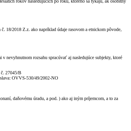
siatich rokov nasledujúcich po roku, ktorého sa týkajú, ak osobitný
 č. 18/2018 Z.z. ako napríklad údaje rasovom a etnickom pôvode,
v nevyhnutnom rozsahu spracúvať aj nasledujúce subjekty, ktoré
a č. 27045/B
ratislava: OVVS-530/49/2002-NO
aní, daňovému úradu, a pod. ) ako aj iným príjemcom, a to za