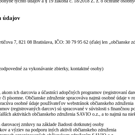
ohybe týchto údajov a § 19 zákona č. 18/2018 Z. z. o ochrane osobný
h údajov
etičova 7, 821 08 Bratislava, IČO: 30 79 95 62 (ďalej len „občianske 
 zodpovedné za vykonávanie zbierky, kontaktné osoby)
akom ich darcovia a účastníci adopčných programov (registrovaní darc
ky či písomne. Občianske združenie spracováva najmä osobné údaje v ro
pracúva osobné údaje používateľov webstránok občianskeho združenia 
mov (registrovaných darcov) sú spracované v súvislosti s finančnou p
lších aktivitách občianskeho združenia SAVIO o.z., a to najmä na niek
 darovacej zmluvy na základe žiadosti dotknutej osoby
dkov a výziev na podporu iných aktivít občianskeho združenia