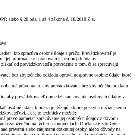
PR alebo § 28 ods. 1 až 4 zákona č. 18/2018 Z.z.
áva:
edieť, kto spracúva osobné údaje a prečo; Prevádzkovateľ je
úť jej informácie o spracovaní jej osobných údajov;
získať od prevádzkovateľa potvrdenie o tom, či sa spracúvajú
ovateľ bez zbytočného odkladu opravil nesprávne osobné údaje, ktoré
 osoba má právo na to, aby prevádzkovateľ bez zbytočného odkladu
 to, aby prevádzkovateľ obmedzil spracúvanie osobných údajov v
ať osobné údaje, ktoré sa jej týkajú a ktoré poskytla občianskemu
dzkovateľovi, ak je to technicky možné;
 má právo namietať spracúvanie jej osobných údajov z dôvodu
ovania založeného na týchto ustanoveniach. Občianske združenie
 nad právami alebo záujmami dotknutej osoby, alebo dôvody na
arketingu vrátane profilovania v rozsahu, v akom súvisí s priamym