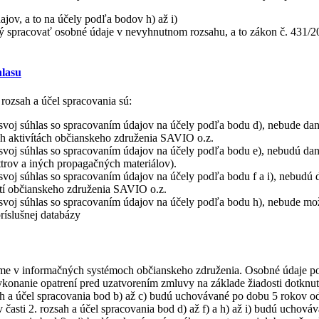
jov, a to na účely podľa bodov h) až i)
ý spracovať osobné údaje v nevyhnutnom rozsahu, a to zákon č. 431/20
hlasu
rozsah a účel spracovania sú:
o svoj súhlas so spracovaním údajov na účely podľa bodu d), nebude 
ch aktivítách občianskeho združenia SAVIO o.z.
svoj súhlas so spracovaním údajov na účely podľa bodu e), nebudú dane
trov a iných propagačných materiálov).
svoj súhlas so spracovaním údajov na účely podľa bodu f a i), nebudú 
stí občianskeho združenia SAVIO o.z.
svoj súhlas so spracovaním údajov na účely podľa bodu h), nebude možn
ríslušnej databázy
me v informačných systémoch občianskeho združenia. Osobné údaje posk
konanie opatrení pred uzatvorením zmluvy na základe žiadosti dotknut
ah a účel spracovania bod b) až c) budú uchovávané po dobu 5 rokov 
časti 2. rozsah a účel spracovania bod d) až f) a h) až i) budú uchová