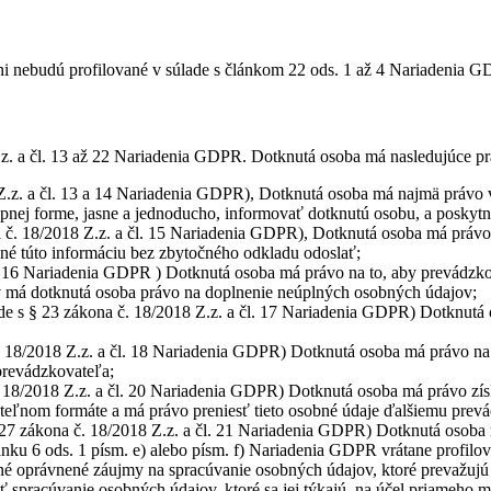
 nebudú profilované v súlade s článkom 22 ods. 1 až 4 Nariadenia GD
.z. a čl. 13 až 22 Nariadenia GDPR. Dotknutá osoba má nasledujúce pr
 Z.z. a čl. 13 a 14 Nariadenia GDPR), Dotknutá osoba má najmä právo v
upnej forme, jasne a jednoducho, informovať dotknutú osobu, a poskytn
 č. 18/2018 Z.z. a čl. 15 Nariadenia GDPR), Dotknutá osoba má právo 
inné túto informáciu bez zbytočného odkladu odoslať;
l. 16 Nariadenia GDPR ) Dotknutá osoba má právo na to, aby prevádzk
ov má dotknutá osoba právo na doplnenie neúplných osobných údajov;
de s § 23 zákona č. 18/2018 Z.z. a čl. 17 Nariadenia GDPR) Dotknutá
č. 18/2018 Z.z. a čl. 18 Nariadenia GDPR) Dotknutá osoba má právo na
 prevádzkovateľa;
. 18/2018 Z.z. a čl. 20 Nariadenia GDPR) Dotknutá osoba má právo získ
teľnom formáte a má právo preniesť tieto osobné údaje ďalšiemu prevá
 27 zákona č. 18/2018 Z.z. a čl. 21 Nariadenia GDPR) Dotknutá osoba
lánku 6 ods. 1 písm. e) alebo písm. f) Nariadenia GDPR vrátane profil
né oprávnené záujmy na spracúvanie osobných údajov, ktoré prevažujú
spracúvanie osobných údajov, ktoré sa jej týkajú, na účel priameho m