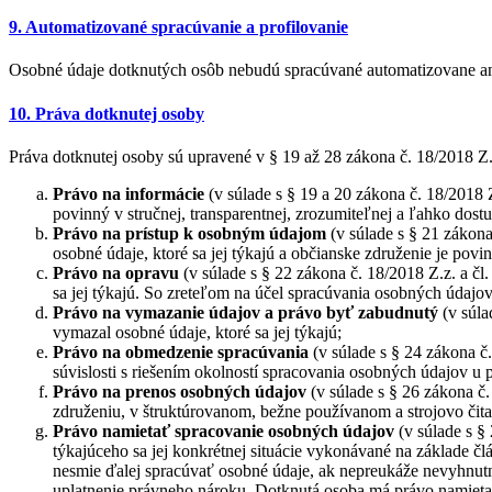
9. Automatizované spracúvanie a profilovanie
Osobné údaje dotknutých osôb nebudú spracúvané automatizovane ani
10. Práva dotknutej osoby
Práva dotknutej osoby sú upravené v § 19 až 28 zákona č. 18/2018 Z
Právo na informácie
(v súlade s § 19 a 20 zákona č. 18/2018
povinný v stručnej, transparentnej, zrozumiteľnej a ľahko dost
Právo na prístup k osobným údajom
(v súlade s § 21 zákona
osobné údaje, ktoré sa jej týkajú a občianske združenie je pov
Právo na opravu
(v súlade s § 22 zákona č. 18/2018 Z.z. a č
sa jej týkajú. So zreteľom na účel spracúvania osobných údaj
Právo na vymazanie údajov a právo byť zabudnutý
(v súla
vymazal osobné údaje, ktoré sa jej týkajú;
Právo na obmedzenie spracúvania
(v súlade s § 24 zákona 
súvislosti s riešením okolností spracovania osobných údajov u
Právo na prenos osobných údajov
(v súlade s § 26 zákona č
združeniu, v štruktúrovanom, bežne používanom a strojovo čita
Právo namietať
spracovanie osobných údajov
(v súlade s §
týkajúceho sa jej konkrétnej situácie vykonávané na základe č
nesmie ďalej spracúvať osobné údaje, ak nepreukáže nevyhnut
uplatnenie právneho nároku. Dotknutá osoba má právo namietať 