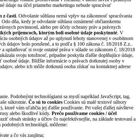
né údaje na účel priameho marketingu nebude spracúvať
 z časti
. Odvolanie súhlasu nemá vplyv na zákonnosť spracúvania
. Odo dňa, kedy je odvolanie súhlasu oznámené občianskemu
právnych povinností, alebo pre účely ochrany práv a právnych
etkých príjemcoch, ktorým boli osobné údaje poskytnuté
. V
dáciu osobných údajov až po uplynutí lehoty stanovenej v osobitnom
h údajov bolo porušené, a to podľa § 100 zákona č. 18/2018 Z.z..
a uplatňovať si svoje ostatné práva v súlade so zákonom č. 18/2018
ázala svoju totožnosť, prípadne poskytla ďalšie doplňujúce údaje,
 osobné údaje. Bližšie informácie o právach dotknutej osoby v
ajov, alebo ich môže dotknutá osoba získať na kontaktnej adrese
e. Podobnými technológiami sa myslí napríklad JavaScript, tag,
vaše súkromie.
Čo sú to cookies
Cookies sú malé textové súbory
, ktoré vám uľahčia jej ďalšie používanie. Pri vašej ďalšej návšteve
írusy alebo škodlivé kódy.
Prečo používame cookies / účel
ť obsah stránky a účtov čo najefektívnejšie, na základe testovaní a
 a podobných technológií, môžeme:
vate a čo vás zaujíma;