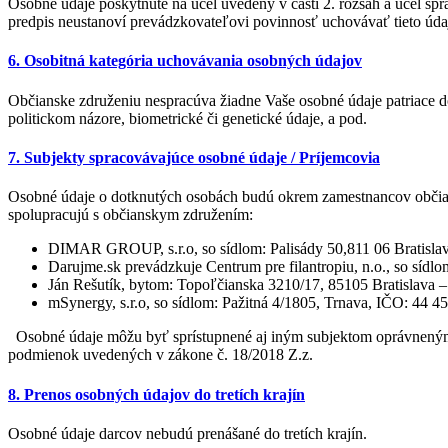
Osobné údaje poskytnuté na účel uvedený v časti 2. rozsah a účel spr
predpis neustanoví prevádzkovateľovi povinnosť uchovávať tieto úda
6. Osobitná kategória uchovávania osobných údajov
Občianske združeniu nespracúva žiadne Vaše osobné údaje patriace d
politickom názore, biometrické či genetické údaje, a pod.
7. Subjekty spracovávajúce osobné údaje / Príjemcovia
Osobné údaje o dotknutých osobách budú okrem zamestnancov občian
spolupracujú s občianskym združením:
DIMAR GROUP, s.r.o, so sídlom: Palisády 50,811 06 Bratislava
Darujme.sk prevádzkuje Centrum pre filantropiu, n.o., so sí
Ján Rešutík, bytom: Topoľčianska 3210/17, 85105 Bratislava –
mSynergy, s.r.o, so sídlom: Pažitná 4/1805, Trnava, IČO: 44 
Osobné údaje môžu byť sprístupnené aj iným subjektom oprávneným p
podmienok uvedených v zákone č. 18/2018 Z.z.
8. Prenos osobných údajov do tretích krajín
Osobné údaje darcov nebudú prenášané do tretích krajín.