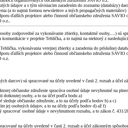
ogramoch organizovaných občianskym združením SAVIO o.z.
tnutých údajov a s tým súvisiacim zaradením do zoznamu (databázy) dar
ženia (a to najmä formou newslettrov a iných propagačných materiálov)
dporu ďalších projektov alebo činností občianskeho združenia SAVIO o
 o.z..
 osoby zodpovedné za vykonávanie zbierky, kontaktné osoby,…) sú spra
a komunikácie v projekte Tehlička, a to najmä na niektorý z nasledujúc
Tehlička, vykonávania verejnej zbierky a zaradenia do príslušnej datab
dporu ďalších projektov alebo činností občianskeho združenia SAVIO o
 o.z.
h darcov) sú spracované na účely uvedené v časti 2. rozsah a účel zá
 ktorej občianske združenie spracúva osobné údaje nevyhnutné na plnen
i dotknutej osoby, a to na účel podľa bodu a)
 sleduje občianske združenie, a to na účely podľa bodov b) a c)
m jej osobných údajov, a to na účely podľa bodov d) až f)
ý spracovať osobné údaje v nevyhnutnom rozsahu, a to zákon č. 431/20
acované na účely uvedené v časti 2. rozsah a účel zákonným spôsobom a