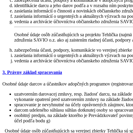
zabezpečenia účasti, podpory a komunikácie v adopčných pr
identifikácie darcu a jeho darov podľa a v rozsahu ním posky
zasielania informácií o činnosti a novinkách občianskeho zdru
zasielania informácií o urgentných a aktuálnych výzvach na po
vedenia a archivácie účtovníctva občianskeho združenia SAVIO
Osobné údaje osôb zúčastňujúcich sa projektu Tehlička (najmä
združenia SAVIO o.z. ako aj zaistením riadnej účasti, podpory 
zabezpečenia účasti, podpory, komunikácie vo verejnej zbierke 
zasielania informácií o urgentných a aktuálnych výzvach na po
vedenia a archivácie účtovníctva občianskeho združenia SAVIO
3. Právny základ spracovania
Osobné údaje darcov a účastníkov adopčných programov (registrovanýc
uzatvorením darovacej zmluvy, resp. žiadosť darcu, na základe
vykonanie opatrení pred uzatvorením zmluvy na základe žiadost
spracovanie je nevyhnutné na účely oprávnených záujmov, ktoré
darcom udeleného súhlasu súhlas dotknutej osoby so spracovaní
osobitný predpis, na základe ktorého je Prevádzkovateľ povinn
účel podľa bodu g)
Osobné údaje osôb zúčastňujúcich sa verejnej zbierky Tehlička sú spr