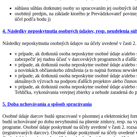
súhlasu súhlas dotknutej osoby so spracovaním jej osobných úda
osobitný predpis, na základe ktorého je Prevádzkovateľ povinn
účel podľa bodu j)
4. Následky neposkytnutia osobných údajov, resp. neudelenia sú
Následky neposkytnutia osobných údajov na účely uvedené v časti 2. 
v prípade, ak dotknutá osoba neposkytne osobné údaje a/aleb
zabezpečiť jej riadnu účasť v darcovských programoch a ďalší
v prípade, ak dotknutá osoba neposkytne osobné údaje a/alebo 
a novinkách občianskeho združenia (a to najmä formou newslet
v prípade, ak dotknutá osoba neposkytne osobné údaje a/alebo 
aktuálnych výzvach na podporu ďalších projektov alebo činno
v prípade, ak dotknutá osoba neposkytne osobné údaje a/alebo 
Tehlička, vykonávania verejnej zbierky a nebude zaradená do p
5. Doba uchovávania a spôsob spracúvania
Osobné údaje darcov budú spracované v písomnej a elektronickej for
budú uchovávané po dobu nevyhnutnú na plnenie zmluvy, resp. na vy
programe. Osobné údaje poskytnuté na účely uvedené v časti 2. rozs
(registrovaných darcov). Osobné údaje poskytnuté na účely uvedené v 