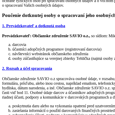
ochrane fyzických osôb pri spracúvaní osobných údajov a o voľnom p
o spracovaní Vašich osobných údajov.
Poučenie dotknutej osoby o spracovaní jeho osobnýc
1. Prevádzkovateľ a dotknutá osoba
Prevádzkovateľ:
Občianske združenie SAVIO o.z.,
so sídlom: Mil
darcovia
účastníci adopčných programov (registrovaní darcovia)
návštevníci webstránok občianskeho združenia
osoby zúčastňujúce sa verejnej zbierky Tehlička (najmä osoby
2. Rozsah a účel spracovania
Občianske združenie SAVIO o.z spracováva osobné údaje, v rozsahu, 
formulára, prísľubu, alebo inou cestou, napríklad emailom, telefonic
bydliska, dátum narodenia, a iné. Občianske združenie SAVIO o.z. s
časti viď bod 11. Osobné údaje darcov a účastníkov adopčných progra
riadnej účasti, podpory a komunikácie v darcovských programoch a ďa
poskytnutia daru alebo na vykonania opatrení pred uzatvorením
zasielania informácií o použití darovaných finančných prostrie