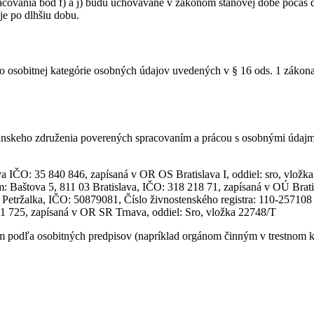
acovania bod f) a j) budú uchovávané v zákonom stanovej dobe počas de
je po dlhšiu dobu.
o osobitnej kategórie osobných údajov uvedených v § 16 ods. 1 zákona
skeho združenia poverených spracovaním a prácou s osobnými údajmi 
 IČO: 35 840 846, zapísaná v OR OS Bratislava I, oddiel: sro, vložk
dlom: Baštova 5, 811 03 Bratislava, IČO: 318 218 71, zapísaná v OÚ B
 Petržalka, IČO: 50879081, Číslo živnostenského registra: 110-257108
451 725, zapísaná v OR SR Trnava, oddiel: Sro, vložka 22748/T
odľa osobitných predpisov (napríklad orgánom činným v trestnom kon