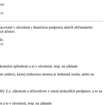
cov
.z.
cované v súvislosti s finančnou podporou aktivít občianskeho
ich účelov:
áz.
.z.
konným spôsobom a to v súvislosti, resp. na základe:
ie zmluvy, ktorej zmluvnou stranou je dotknutá osoba, alebo na
02 Z.z. zákonom o účtovníctve v znení neskorších predpisov, a to na
 to v súvislosti, resp. na základe: