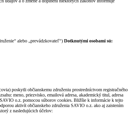
ch údajov a o zmene a doplnení niektorých zákonov informuje
združenie“ alebo „prevádzkovateľ“)
Dotknutými osobami sú:
ovia) poskytli občianskemu združeniu prostredníctvom registračného
zsahu: meno, priezvisko, emailová adresa, akademický titul, adresa
SAVIO o.z. pomocou súborov cookies. Bližšie k informácie k tejto
odporou aktivít občianskeho združenia SAVIO o.z. ako aj zaistením
torý z nasledujúcich účelov: