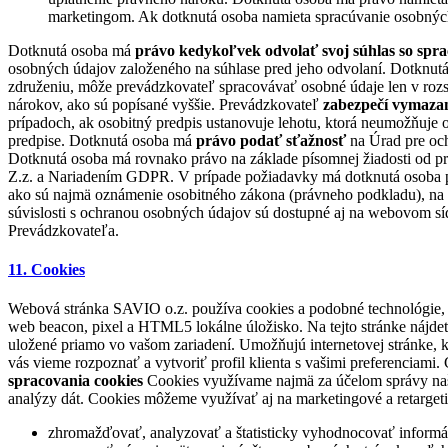
marketingom. Ak dotknutá osoba namieta spracúvanie osobných
Dotknutá osoba má
právo kedykoľvek odvolať svoj súhlas so sprac
osobných údajov založeného na súhlase pred jeho odvolaní. Dotknu
združeniu, môže prevádzkovateľ spracovávať osobné údaje len v rozsa
nárokov, ako sú popísané vyššie. Prevádzkovateľ
zabezpečí vymazan
prípadoch, ak osobitný predpis ustanovuje lehotu, ktorá neumožňuje 
predpise. Dotknutá osoba má
právo podať sťažnosť
na Úrad pre och
Dotknutá osoba má rovnako právo na základe písomnej žiadosti od pr
Z.z. a Nariadením GDPR. V prípade požiadavky má dotknutá osoba prá
ako sú najmä oznámenie osobitného zákona (právneho podkladu), na z
súvislosti s ochranou osobných údajov sú dostupné aj na webovom sí
Prevádzkovateľa.
11. Cookies
Webová stránka SAVIO o.z. používa cookies a podobné technológie, 
web beacon, pixel a HTML5 lokálne úložisko. Na tejto stránke nájde
uložené priamo vo vašom zariadení. Umožňujú internetovej stránke, kto
vás vieme rozpoznať a vytvoriť profil klienta s vašimi preferenciam
spracovania cookies
Cookies využívame najmä za účelom správy našej 
analýzy dát. Cookies môžeme využívať aj na marketingové a retarge
zhromažďovať, analyzovať a štatisticky vyhodnocovať informáci