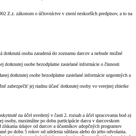
02 Z.z. zákonom o účtovníctve v znení neskorších predpisov, a to na
daná dotknutá osoba zaradená do zoznamu darcov a nebude možné
j dotknutej osobe bezodplatne zasielané informácie o činnosti
danej dotknutej osobe bezodplatne zasielané informácie urgentných a
é zabezpečiť jej riadnu účasť dotknutej osoby vo verejnej zbierke
ytnuté na účel uvedený v časti 2. rozsah a účel spracovania bod a)
ej osoby, maximálne po dobu participácie darcu v darcovskom
od získania údajov od darcov a účastníkov adopčných programov
vané po dobu 5 rokov od udelenia súhlasu alebo do jeho odvolania.