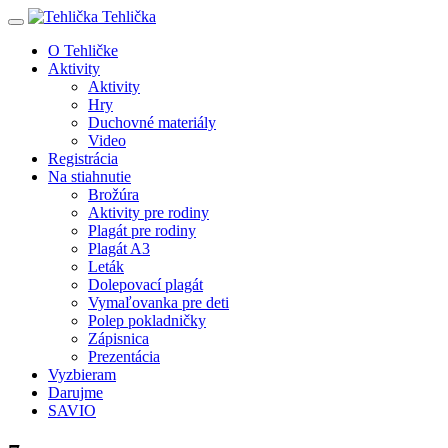
Tehlička
O Tehličke
Aktivity
Aktivity
Hry
Duchovné materiály
Video
Registrácia
Na stiahnutie
Brožúra
Aktivity pre rodiny
Plagát pre rodiny
Plagát A3
Leták
Dolepovací plagát
Vymaľovanka pre deti
Polep pokladničky
Zápisnica
Prezentácia
Vyzbieram
Darujme
SAVIO