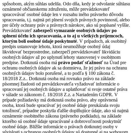
spôsobom, akým súhlas udelila. Odo dňa, kedy je odvolanie súhlasu
oznámené občianskemu združeniu, môže prevádzkovateľ
spracovávať osobné údaje len v rozsahu iného právneho dôvodu
spracovania, t.j. najmä pri plnení svojich právnych povinností, alebo
pre účely ochrany práv a právnych nárokov, ako sú popísané vyššie.
Prevádzkovateľ
zabezpečí vymazanie osobných údajov po
splnení účelu ich spracovania, a to aj u všetkých príjemcoch,
ktorým boli osobné údaje poskytnuté
. V prípadoch, ak osobitný
predpis ustanovuje lehotu, ktorá neumožňuje osobný údaj
likvidovať bezprostredne, zabezpečí prevádzkovateľ likvidáciu
osobných údajov až po uplynutí lehoty stanovenej v osobitnom
predpise. Dotknutá osoba má
právo podať sťažnosť
na Úrad pre
ochranu osobných údajov ak sa domnieva, že jej právo na ochranu
osobných údajov bolo porušené, a to podľa § 100 zákona č.
18/2018 Z.z.. Dotknutá osoba má rovnako právo na základe
písomnej žiadosti od prevádzkovateľa vyžadovať informácie o
spracovaní jej osobných údajov a uplatňovať si svoje ostatné práva
v súlade so zákonom č. 18/2018 Z.z. a Nariadením GDPR. V
prípade požiadavky má dotknutá osoba právo, aby oprávnená
osoba, ktorá bude spracúvať jej osobné údaje preukázala svoju
totožnosť, prípadne poskytla ďalšie doplňujúce údaje, ako sú najmä
oznámenie osobitného zákona (právneho podkladu), na základe
ktorého sú osobné údaje spracúvané a dobrovoľnosti poskytnúť
osobné údaje. Bližšie informácie o právach dotknutej osoby v
súvislosti s ochranou osobných údajov sú dostupné aj na webovom