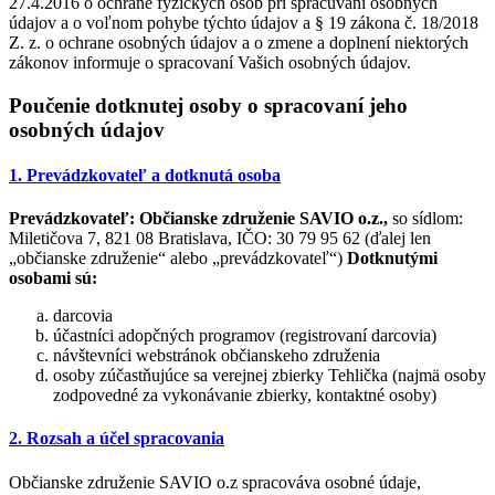
27.4.2016 o ochrane fyzických osôb pri spracúvaní osobných
údajov a o voľnom pohybe týchto údajov a § 19 zákona č. 18/2018
Z. z. o ochrane osobných údajov a o zmene a doplnení niektorých
zákonov informuje o spracovaní Vašich osobných údajov.
Poučenie dotknutej osoby o spracovaní jeho
osobných údajov
1. Prevádzkovateľ a dotknutá osoba
Prevádzkovateľ:
Občianske združenie SAVIO o.z.,
so sídlom:
Miletičova 7, 821 08 Bratislava, IČO: 30 79 95 62 (ďalej len
„občianske združenie“ alebo „prevádzkovateľ“)
Dotknutými
osobami sú:
darcovia
účastníci adopčných programov (registrovaní darcovia)
návštevníci webstránok občianskeho združenia
osoby zúčastňujúce sa verejnej zbierky Tehlička (najmä osoby
zodpovedné za vykonávanie zbierky, kontaktné osoby)
2. Rozsah a účel spracovania
Občianske združenie SAVIO o.z spracováva osobné údaje,