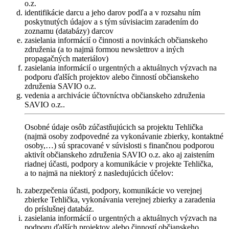
o.z.
identifikácie darcu a jeho darov podľa a v rozsahu ním
poskytnutých údajov a s tým súvisiacim zaradením do
zoznamu (databázy) darcov
zasielania informácií o činnosti a novinkách občianskeho
združenia (a to najmä formou newslettrov a iných
propagačných materiálov)
zasielania informácií o urgentných a aktuálnych výzvach na
podporu ďalších projektov alebo činností občianskeho
združenia SAVIO o.z.
vedenia a archivácie účtovníctva občianskeho združenia
SAVIO o.z..
Osobné údaje osôb zúčastňujúcich sa projektu Tehlička
(najmä osoby zodpovedné za vykonávanie zbierky, kontaktné
osoby,…) sú spracované v súvislosti s finančnou podporou
aktivít občianskeho združenia SAVIO o.z. ako aj zaistením
riadnej účasti, podpory a komunikácie v projekte Tehlička,
a to najmä na niektorý z nasledujúcich účelov:
zabezpečenia účasti, podpory, komunikácie vo verejnej
zbierke Tehlička, vykonávania verejnej zbierky a zaradenia
do príslušnej databáz.
zasielania informácií o urgentných a aktuálnych výzvach na
podporu ďalších projektov alebo činností občianskeho