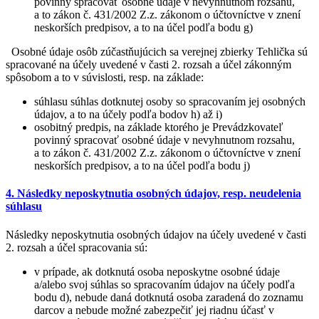
povinný spracovať osobné údaje v nevyhnutnom rozsahu,
a to zákon č. 431/2002 Z.z. zákonom o účtovníctve v znení
neskorších predpisov, a to na účel podľa bodu g)
Osobné údaje osôb zúčastňujúcich sa verejnej zbierky Tehlička sú
spracované na účely uvedené v časti 2. rozsah a účel zákonným
spôsobom a to v súvislosti, resp. na základe:
súhlasu súhlas dotknutej osoby so spracovaním jej osobných
údajov, a to na účely podľa bodov h) až i)
osobitný predpis, na základe ktorého je Prevádzkovateľ
povinný spracovať osobné údaje v nevyhnutnom rozsahu,
a to zákon č. 431/2002 Z.z. zákonom o účtovníctve v znení
neskorších predpisov, a to na účel podľa bodu j)
4. Následky neposkytnutia osobných údajov, resp. neudelenia
súhlasu
Následky neposkytnutia osobných údajov na účely uvedené v časti
2. rozsah a účel spracovania sú:
v prípade, ak dotknutá osoba neposkytne osobné údaje
a/alebo svoj súhlas so spracovaním údajov na účely podľa
bodu d), nebude daná dotknutá osoba zaradená do zoznamu
darcov a nebude možné zabezpečiť jej riadnu účasť v