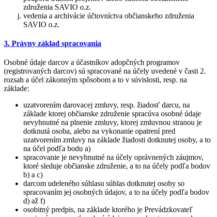
združenia SAVIO o.z.
vedenia a archivácie účtovníctva občianskeho združenia
SAVIO o.z.
3. Právny základ spracovania
Osobné údaje darcov a účastníkov adopčných programov
(registrovaných darcov) sú spracované na účely uvedené v časti 2.
rozsah a účel zákonným spôsobom a to v súvislosti, resp. na
základe:
uzatvorením darovacej zmluvy, resp. žiadosť darcu, na
základe ktorej občianske združenie spracúva osobné údaje
nevyhnutné na plnenie zmluvy, ktorej zmluvnou stranou je
dotknutá osoba, alebo na vykonanie opatrení pred
uzatvorením zmluvy na základe žiadosti dotknutej osoby, a to
na účel podľa bodu a)
spracovanie je nevyhnutné na účely oprávnených záujmov,
ktoré sleduje občianske združenie, a to na účely podľa bodov
b) a c)
darcom udeleného súhlasu súhlas dotknutej osoby so
spracovaním jej osobných údajov, a to na účely podľa bodov
d) až f)
osobitný predpis, na základe ktorého je Prevádzkovateľ