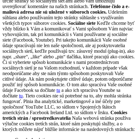
určité stránky so sociálnymi sieťami alebo vám umožňujú
uverejňovať komentáre na našich stránkach.
Telefónne číslo a e-
mailová adresa nie sú uložené v súboroch cookies.
Udelením
súhlasu alebo používaním tejto stránky súhlasíte s využívaním
všetkých typov súborov cookies.
Sociálne siete
Keďže chceme byť
vždy blízko k Vám a komunikovať s Vami spôsobom Vám najviac
vyhovujúcim, tak pri komunikácii s Vami používame aj sociálne
siete (Facebook, Youtube). Pri takejto komunikácii Vaše osobné
údaje spracúvajú nie len naše spoločnosti, ale aj poskytovatelia
sociálnych sietí, keďže používajú tzv. zásuvný modul (plug-in), ako
napr. „share“, „like“ alebo „pin“ tlačítka, ktoré pracujú ako cookies.
Či si vyberiete spôsob komunikácie s nami prostredníctvom
sociálnych sietí je na Vašom rozhodnutí, v každom prípade však
neodporúčame aby ste nám týmto spôsobom poskytovali Vaše
citlivé údaje. Ak nám poskytujete citlivé údaje, potom odporúčame
použiť iný spôsob komunikácie. O tom ako spracúva Vaše osobné
údaje Facebook sa dočítate
tu
a ako ich spracúva Youtube sa
dočítate
tu
. Tieto cookies nie sú potrebné na to, aby mohla stránka
fungovať. Plnia iba analytické, marketingové a iné účely pre
spoločnosť YouTube LLC, so sídlom v Spojených štátoch
amerických a Facebook Ireland Ltd. so sídlom v Írsku.
Cookies
tretích strán / sprostredkovatelia
Naša webová stránka používa
výlučne cookies tretích strán, ktoré nám poskytujú služby, a o
ktorých môžete nájsť bližšie informácie na nasledovných stránkach: