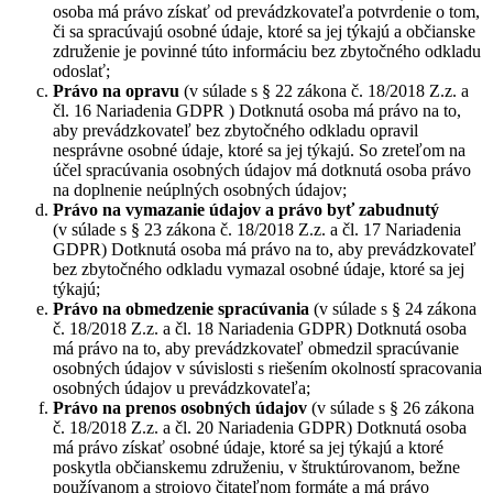
osoba má právo získať od prevádzkovateľa potvrdenie o tom,
či sa spracúvajú osobné údaje, ktoré sa jej týkajú a občianske
združenie je povinné túto informáciu bez zbytočného odkladu
odoslať;
Právo na opravu
(v súlade s § 22 zákona č. 18/2018 Z.z. a
čl. 16 Nariadenia GDPR ) Dotknutá osoba má právo na to,
aby prevádzkovateľ bez zbytočného odkladu opravil
nesprávne osobné údaje, ktoré sa jej týkajú. So zreteľom na
účel spracúvania osobných údajov má dotknutá osoba právo
na doplnenie neúplných osobných údajov;
Právo na vymazanie údajov a právo byť zabudnutý
(v súlade s § 23 zákona č. 18/2018 Z.z. a čl. 17 Nariadenia
GDPR) Dotknutá osoba má právo na to, aby prevádzkovateľ
bez zbytočného odkladu vymazal osobné údaje, ktoré sa jej
týkajú;
Právo na obmedzenie spracúvania
(v súlade s § 24 zákona
č. 18/2018 Z.z. a čl. 18 Nariadenia GDPR) Dotknutá osoba
má právo na to, aby prevádzkovateľ obmedzil spracúvanie
osobných údajov v súvislosti s riešením okolností spracovania
osobných údajov u prevádzkovateľa;
Právo na prenos osobných údajov
(v súlade s § 26 zákona
č. 18/2018 Z.z. a čl. 20 Nariadenia GDPR) Dotknutá osoba
má právo získať osobné údaje, ktoré sa jej týkajú a ktoré
poskytla občianskemu združeniu, v štruktúrovanom, bežne
používanom a strojovo čitateľnom formáte a má právo