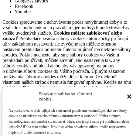
Google Analytics
Facebook
Youtube
Cookies spracúvame a uchovávame počas nevyhnutnej doby a to
v súlade s podmienkami a pravidlami jednotlivých poskytovateľov
vyššie uvedených služieb.
Cookies môžete zablokovať alebo
zmazať
Prehliadače zväčša súbory cookies automaticky prijímajú
už v základnom nastavení, ale zvyčajne ich môžete zmenou
nastavení prehliadača odmietnuť alebo prijímať iba niektoré súbory
cookies. Pokiaľ nechcete, aby sme súbory cookies vo Vašom
prehliadači používali, môžete zmeniť jeho nastavenia tak, aby
súbory cookies odmietal alebo aby vás upozornil na pokus
o uloženie súboru cookies do Vášho počítača. Úplným zákazom
používania súborov cookies môže dôjsť k tomu, že niektoré
vlastnosti našich stránok nemusia fungovať správne. Keďže na trhu
existuje veľké množstvo internetových prehliadačov a ich
nastavenia sú odlišné a môžu sa meniť, neuvádzame presný postup
Spravujte súhlas so súbormi
na nastavenie každého prehliadača. Každý z nich však
cookie
pravdepodobne obsahuje časť „Nastavenia“ alebo v anglickom
jazyku „Settings“, kde nájdete nastavenia pre využívanie súborov
Na poskytovanie tých najlepších skúseností používame technológie, ako sú súbory
cookies. S Vašimi prípadnými otázkami súvisiacimi s používaním
cookie na ukladanie a/alebo prístup k informáciám o zariadení. Súhlas s týmito
cookies ako aj uplatnením si vašich práv sa môžete obrátiť na
technológiami nám umožní spracovávať údaje, ako je správanie pri prehliadaní alebo
kontaktnú adresu občianskeho druženia SAVIO o.z.
jedinečné ID na tejto stránke. Nesúhlas alebo odvolanie súhlasu môže nepriaznivo
ovplyvniť určité vlastnosti a funkcie.