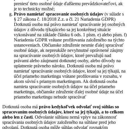
preniesť tieto osobné údaje ďalšiemu prevádzkovateľovi, ak
je to technicky možné;
Právo namietať
spracovanie osobných údajov
(v súlade s
§ 27 zákona č. 18/2018 Z.z. a čl. 21 Nariadenia GDPR)
Dotknutá osoba má právo namietať spracúvanie jej osobných
údajov z dôvodu týkajúceho sa jej konkrétnej situácie
vykonávané na základe článku 6 ods. 1 písm. e) alebo písm. f)
Nariadenia GDPR vrátane profilovania založeného na týchto
ustanoveniach. Občianske združenie nesmie ďalej spracúvať
osobné údaje, ak nepreukáže nevyhnutné oprávnené záujmy
na spracúvanie osobných údajov, ktoré prevažujú nad
právami alebo záujmami dotknutej osoby, alebo dôvody na
uplatnenie právneho nároku. Dotknutá osoba má právo
namietať spracúvanie osobných údajov, ktoré sa jej týkajú, na
účel priameho marketingu vrátane profilovania v rozsahu, v
akom súvisí s priamym marketingom. Ak dotknutá osoba
namieta spracúvanie osobných údajov na účel priameho
marketingu, občianske združenie ďalej osobné údaje na účel
priameho marketingu nebude spracúvať
Dotknutá osoba má
právo kedykoľvek odvolať svoj súhlas so
spracovaním osobných údajov, ktoré sa jej týkajú, a to celkom
alebo len z časti
. Odvolanie súhlasu nemá vplyv na zákonnosť
spracúvania osobných údajov založeného na súhlase pred jeho
odvolaní. Dotknutá osoba môže súhlas odvolať rovnakým