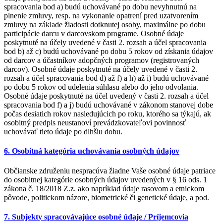
spracovania bod a) budú uchovávané po dobu nevyhnutnú na
plnenie zmluvy, resp. na vykonanie opatrení pred uzatvorením
zmluvy na základe žiadosti dotknutej osoby, maximálne po dobu
participácie darcu v darcovskom programe. Osobné údaje
poskytnuté na účely uvedené v časti 2. rozsah a účel spracovania
bod b) až c) budú uchovávané po dobu 5 rokov od získania údajov
od darcov a účastníkov adopčných programov (registrovaných
darcov). Osobné údaje poskytnuté na účely uvedené v časti 2.
rozsah a účel spracovania bod d) až f) a h) až i) budú uchovávané
po dobu 5 rokov od udelenia súhlasu alebo do jeho odvolania.
Osobné údaje poskytnuté na účel uvedený v časti 2. rozsah a účel
spracovania bod f) a j) budú uchovávané v zákonom stanovej dobe
počas desiatich rokov nasledujúcich po roku, ktorého sa týkajú, ak
osobitný predpis neustanoví prevádzkovateľovi povinnosť
uchovávať tieto údaje po dlhšiu dobu.
6. Osobitná kategória uchovávania osobných údajov
Občianske združeniu nespracúva žiadne Vaše osobné údaje patriace
do osobitnej kategórie osobných údajov uvedených v § 16 ods. 1
zákona č. 18/2018 Z.z. ako napríklad údaje rasovom a etnickom
pôvode, politickom názore, biometrické či genetické údaje, a pod.
7. Subjekty spracovávajúce osobné údaje / Príjemcovia