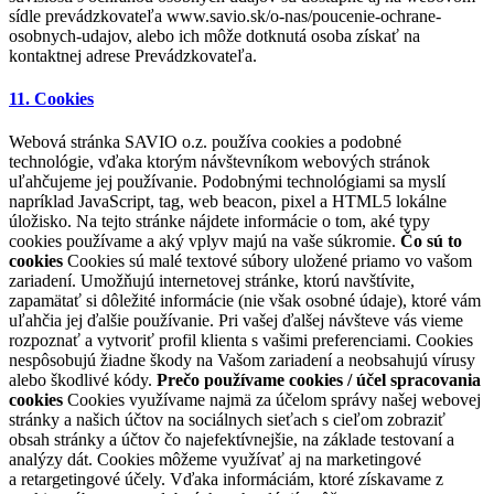
sídle prevádzkovateľa www.savio.sk/o-nas/poucenie-ochrane-
osobnych-udajov, alebo ich môže dotknutá osoba získať na
kontaktnej adrese Prevádzkovateľa.
11. Cookies
Webová stránka SAVIO o.z. používa cookies a podobné
technológie, vďaka ktorým návštevníkom webových stránok
uľahčujeme jej používanie. Podobnými technológiami sa myslí
napríklad JavaScript, tag, web beacon, pixel a HTML5 lokálne
úložisko. Na tejto stránke nájdete informácie o tom, aké typy
cookies používame a aký vplyv majú na vaše súkromie.
Čo sú to
cookies
Cookies sú malé textové súbory uložené priamo vo vašom
zariadení. Umožňujú internetovej stránke, ktorú navštívite,
zapamätať si dôležité informácie (nie však osobné údaje), ktoré vám
uľahčia jej ďalšie používanie. Pri vašej ďalšej návšteve vás vieme
rozpoznať a vytvoriť profil klienta s vašimi preferenciami. Cookies
nespôsobujú žiadne škody na Vašom zariadení a neobsahujú vírusy
alebo škodlivé kódy.
Prečo používame cookies / účel spracovania
cookies
Cookies využívame najmä za účelom správy našej webovej
stránky a našich účtov na sociálnych sieťach s cieľom zobraziť
obsah stránky a účtov čo najefektívnejšie, na základe testovaní a
analýzy dát. Cookies môžeme využívať aj na marketingové
a retargetingové účely. Vďaka informáciám, ktoré získavame z