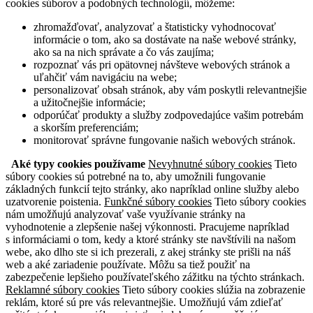
cookies súborov a podobných technológií, môžeme:
zhromažďovať, analyzovať a štatisticky vyhodnocovať
informácie o tom, ako sa dostávate na naše webové stránky,
ako sa na nich správate a čo vás zaujíma;
rozpoznať vás pri opätovnej návšteve webových stránok a
uľahčiť vám navigáciu na webe;
personalizovať obsah stránok, aby vám poskytli relevantnejšie
a užitočnejšie informácie;
odporúčať produkty a služby zodpovedajúce vašim potrebám
a skorším preferenciám;
monitorovať správne fungovanie našich webových stránok.
Aké typy cookies používame
Nevyhnutné súbory cookies
Tieto
súbory cookies sú potrebné na to, aby umožnili fungovanie
základných funkcií tejto stránky, ako napríklad online služby alebo
uzatvorenie poistenia.
Funkčné súbory cookies
Tieto súbory cookies
nám umožňujú analyzovať vaše využívanie stránky na
vyhodnotenie a zlepšenie našej výkonnosti. Pracujeme napríklad
s informáciami o tom, kedy a ktoré stránky ste navštívili na našom
webe, ako dlho ste si ich prezerali, z akej stránky ste prišli na náš
web a aké zariadenie používate. Môžu sa tiež použiť na
zabezpečenie lepšieho používateľského zážitku na týchto stránkach.
Reklamné súbory cookies
Tieto súbory cookies slúžia na zobrazenie
reklám, ktoré sú pre vás relevantnejšie. Umožňujú vám zdieľať