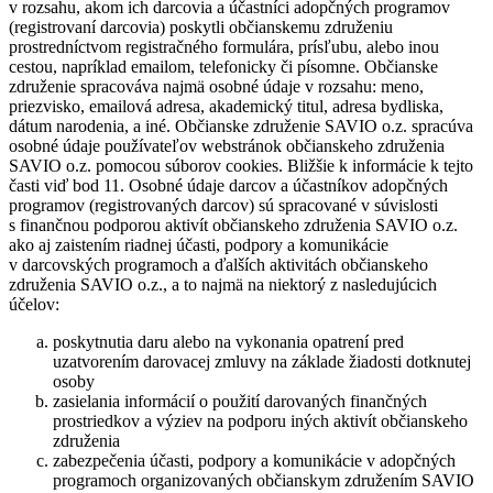
v rozsahu, akom ich darcovia a účastníci adopčných programov
(registrovaní darcovia) poskytli občianskemu združeniu
prostredníctvom registračného formulára, prísľubu, alebo inou
cestou, napríklad emailom, telefonicky či písomne. Občianske
združenie spracováva najmä osobné údaje v rozsahu: meno,
priezvisko, emailová adresa, akademický titul, adresa bydliska,
dátum narodenia, a iné. Občianske združenie SAVIO o.z. spracúva
osobné údaje používateľov webstránok občianskeho združenia
SAVIO o.z. pomocou súborov cookies. Bližšie k informácie k tejto
časti viď bod 11. Osobné údaje darcov a účastníkov adopčných
programov (registrovaných darcov) sú spracované v súvislosti
s finančnou podporou aktivít občianskeho združenia SAVIO o.z.
ako aj zaistením riadnej účasti, podpory a komunikácie
v darcovských programoch a ďalších aktivitách občianskeho
združenia SAVIO o.z., a to najmä na niektorý z nasledujúcich
účelov:
poskytnutia daru alebo na vykonania opatrení pred
uzatvorením darovacej zmluvy na základe žiadosti dotknutej
osoby
zasielania informácií o použití darovaných finančných
prostriedkov a výziev na podporu iných aktivít občianskeho
združenia
zabezpečenia účasti, podpory a komunikácie v adopčných
programoch organizovaných občianskym združením SAVIO