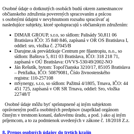
Osobné údaje o dotknutých osobách budú okrem zamestnancov
občianskeho združenia poverených spracovaním a prácou
s osobnými údajmi v nevyhnutnom rozsahu spracúvať aj
nasledujúce subjekty, ktoré spolupracujú s občianskym združením:
DIMAR GROUP, s.r.o, so sídlom: Palisády 50,811 06
Bratislava IČO: 35 840 846, zapísaná v OR OS Bratislava I,
oddiel: sro, vložka č. 27045/B
Darujme.sk prevádzkuje Centrum pre filantropiu, n.o., so
sídlom: Baštova 5, 811 03 Bratislava, IČO: 318 218 71,
zapísaná v OÚ Bratislava: OVVS-530/49/2002-NO
Ján Rešutík, bytom: Topoľčianska 3210/17, 85105 Bratislava
– Petržalka, IČO: 50879081, Číslo živnostenského
registra: 110-257108
mSynergy, s.r.o, so sídlom: Pažitná 4/1805, Trnava, IČO: 44
451 725, zapísaná v OR SR Trnava, oddiel: Sro, vložka
22748/T
Osobné údaje môžu byť sprístupnené aj iným subjektom
oprávneným podľa osobitných predpisov (napríklad orgánom
činným v trestnom konaní, daňovému úradu, a pod. ) ako aj iným
príjemcom, a to za podmienok uvedených v zákone č. 18/2018 Z.z.
8. Prenos osobných údajov do tretích krajín