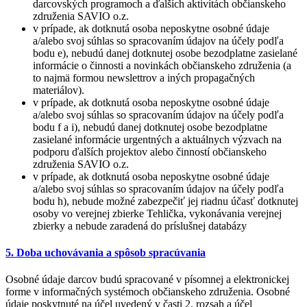
darcovských programoch a ďalších aktivítách občianskeho
združenia SAVIO o.z.
v prípade, ak dotknutá osoba neposkytne osobné údaje
a/alebo svoj súhlas so spracovaním údajov na účely podľa
bodu e), nebudú danej dotknutej osobe bezodplatne zasielané
informácie o činnosti a novinkách občianskeho združenia (a
to najmä formou newslettrov a iných propagačných
materiálov).
v prípade, ak dotknutá osoba neposkytne osobné údaje
a/alebo svoj súhlas so spracovaním údajov na účely podľa
bodu f a i), nebudú danej dotknutej osobe bezodplatne
zasielané informácie urgentných a aktuálnych výzvach na
podporu ďalších projektov alebo činností občianskeho
združenia SAVIO o.z.
v prípade, ak dotknutá osoba neposkytne osobné údaje
a/alebo svoj súhlas so spracovaním údajov na účely podľa
bodu h), nebude možné zabezpečiť jej riadnu účasť dotknutej
osoby vo verejnej zbierke Tehlička, vykonávania verejnej
zbierky a nebude zaradená do príslušnej databázy
5. Doba uchovávania a spôsob spracúvania
Osobné údaje darcov budú spracované v písomnej a elektronickej
forme v informačných systémoch občianskeho združenia. Osobné
údaje poskytnuté na účel uvedený v časti 2. rozsah a účel