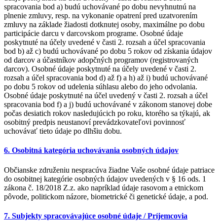
spracovania bod a) budú uchovávané po dobu nevyhnutnú na
plnenie zmluvy, resp. na vykonanie opatrení pred uzatvorením
zmluvy na základe žiadosti dotknutej osoby, maximálne po dobu
participácie darcu v darcovskom programe. Osobné údaje
poskytnuté na účely uvedené v časti 2. rozsah a účel spracovania
bod b) až c) budú uchovávané po dobu 5 rokov od získania údajov
od darcov a účastníkov adopčných programov (registrovaných
darcov). Osobné údaje poskytnuté na účely uvedené v časti 2.
rozsah a účel spracovania bod d) až f) a h) až i) budú uchovávané
po dobu 5 rokov od udelenia súhlasu alebo do jeho odvolania.
Osobné údaje poskytnuté na účel uvedený v časti 2. rozsah a účel
spracovania bod f) a j) budú uchovávané v zákonom stanovej dobe
počas desiatich rokov nasledujúcich po roku, ktorého sa týkajú, ak
osobitný predpis neustanoví prevádzkovateľovi povinnosť
uchovávať tieto údaje po dlhšiu dobu.
6. Osobitná kategória uchovávania osobných údajov
Občianske združeniu nespracúva žiadne Vaše osobné údaje patriace
do osobitnej kategórie osobných údajov uvedených v § 16 ods. 1
zákona č. 18/2018 Z.z. ako napríklad údaje rasovom a etnickom
pôvode, politickom názore, biometrické či genetické údaje, a pod.
7. Subjekty spracovávajúce osobné údaje / Príjemcovia