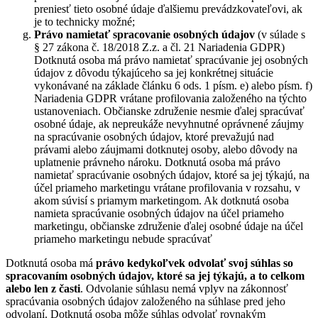
preniesť tieto osobné údaje ďalšiemu prevádzkovateľovi, ak
je to technicky možné;
Právo namietať
spracovanie osobných údajov
(v súlade s
§ 27 zákona č. 18/2018 Z.z. a čl. 21 Nariadenia GDPR)
Dotknutá osoba má právo namietať spracúvanie jej osobných
údajov z dôvodu týkajúceho sa jej konkrétnej situácie
vykonávané na základe článku 6 ods. 1 písm. e) alebo písm. f)
Nariadenia GDPR vrátane profilovania založeného na týchto
ustanoveniach. Občianske združenie nesmie ďalej spracúvať
osobné údaje, ak nepreukáže nevyhnutné oprávnené záujmy
na spracúvanie osobných údajov, ktoré prevažujú nad
právami alebo záujmami dotknutej osoby, alebo dôvody na
uplatnenie právneho nároku. Dotknutá osoba má právo
namietať spracúvanie osobných údajov, ktoré sa jej týkajú, na
účel priameho marketingu vrátane profilovania v rozsahu, v
akom súvisí s priamym marketingom. Ak dotknutá osoba
namieta spracúvanie osobných údajov na účel priameho
marketingu, občianske združenie ďalej osobné údaje na účel
priameho marketingu nebude spracúvať
Dotknutá osoba má
právo kedykoľvek odvolať svoj súhlas so
spracovaním osobných údajov, ktoré sa jej týkajú, a to celkom
alebo len z časti
. Odvolanie súhlasu nemá vplyv na zákonnosť
spracúvania osobných údajov založeného na súhlase pred jeho
odvolaní. Dotknutá osoba môže súhlas odvolať rovnakým