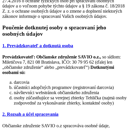
27.4.2016 o ochrane fyzických osôb pri spracúvaní osobných
údajov a o voľnom pohybe týchto údajov a § 19 zákona č. 18/2018
Z. z. o ochrane osobných údajov a o zmene a doplnení niektorých
zákonov informuje o spracovaní Vašich osobných údajov.
Poučenie dotknutej osoby o spracovaní jeho
osobných údajov
1. Prevádzkovateľ a dotknutá osoba
Prevádzkovateľ:
Občianske združenie SAVIO o.z.,
so sídlom:
Miletičova 7, 821 08 Bratislava, IČO: 30 79 95 62 (ďalej len
„občianske združenie“ alebo „prevádzkovateľ“)
Dotknutými
osobami sú:
darcovia
účastníci adopčných programov (registrovaní darcovia)
návštevníci webstránok občianskeho združenia
osoby zúčastňujúce sa verejnej zbierky Tehlička (najmä osoby
zodpovedné za vykonávanie zbierky, kontaktné osoby)
2. Rozsah a účel spracovania
Občianske združenie SAVIO o.z spracováva osobné údaje,