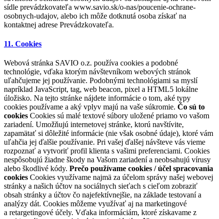
sídle prevádzkovateľa www.savio.sk/o-nas/poucenie-ochrane-
osobnych-udajov, alebo ich môže dotknutá osoba získať na
kontaktnej adrese Prevádzkovateľa.
11. Cookies
Webová stránka SAVIO o.z. používa cookies a podobné
technológie, vďaka ktorým návštevníkom webových stránok
uľahčujeme jej používanie. Podobnými technológiami sa myslí
napríklad JavaScript, tag, web beacon, pixel a HTML5 lokálne
úložisko. Na tejto stránke nájdete informácie o tom, aké typy
cookies používame a aký vplyv majú na vaše súkromie.
Čo sú to
cookies
Cookies sú malé textové súbory uložené priamo vo vašom
zariadení. Umožňujú internetovej stránke, ktorú navštívite,
zapamätať si dôležité informácie (nie však osobné údaje), ktoré vám
uľahčia jej ďalšie používanie. Pri vašej ďalšej návšteve vás vieme
rozpoznať a vytvoriť profil klienta s vašimi preferenciami. Cookies
nespôsobujú žiadne škody na Vašom zariadení a neobsahujú vírusy
alebo škodlivé kódy.
Prečo používame cookies / účel spracovania
cookies
Cookies využívame najmä za účelom správy našej webovej
stránky a našich účtov na sociálnych sieťach s cieľom zobraziť
obsah stránky a účtov čo najefektívnejšie, na základe testovaní a
analýzy dát. Cookies môžeme využívať aj na marketingové
a retargetingové účely. Vďaka informáciám, ktoré získavame z