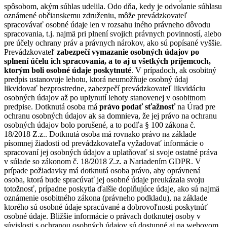
spôsobom, akým súhlas udelila. Odo dňa, kedy je odvolanie súhlasu
oznámené občianskemu združeniu, môže prevádzkovateľ
spracovávať osobné údaje len v rozsahu iného právneho dôvodu
spracovania, t.j. najmä pri plnení svojich právnych povinností, alebo
pre účely ochrany práv a právnych nárokov, ako sú popísané vyššie.
Prevádzkovateľ
zabezpečí vymazanie osobných údajov po
splnení účelu ich spracovania, a to aj u všetkých príjemcoch,
ktorým boli osobné údaje poskytnuté
. V prípadoch, ak osobitný
predpis ustanovuje lehotu, ktorá neumožňuje osobný údaj
likvidovať bezprostredne, zabezpečí prevádzkovateľ likvidáciu
osobných údajov až po uplynutí lehoty stanovenej v osobitnom
predpise. Dotknutá osoba má
právo podať sťažnosť
na Úrad pre
ochranu osobných údajov ak sa domnieva, že jej právo na ochranu
osobných údajov bolo porušené, a to podľa § 100 zákona č.
18/2018 Z.z.. Dotknutá osoba má rovnako právo na základe
písomnej žiadosti od prevádzkovateľa vyžadovať informácie o
spracovaní jej osobných údajov a uplatňovať si svoje ostatné práva
v súlade so zákonom č. 18/2018 Z.z. a Nariadením GDPR. V
prípade požiadavky má dotknutá osoba právo, aby oprávnená
osoba, ktorá bude spracúvať jej osobné údaje preukázala svoju
totožnosť, prípadne poskytla ďalšie doplňujúce údaje, ako sú najmä
oznámenie osobitného zákona (právneho podkladu), na základe
ktorého sú osobné údaje spracúvané a dobrovoľnosti poskytnúť
osobné údaje. Bližšie informácie o právach dotknutej osoby v
súvislosti s ochranou osobných údajov sú dostupné aj na webovom