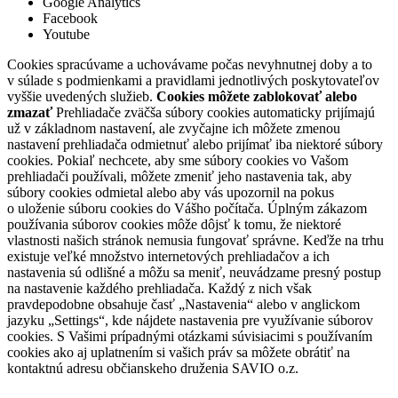
Google Analytics
Facebook
Youtube
Cookies spracúvame a uchovávame počas nevyhnutnej doby a to
v súlade s podmienkami a pravidlami jednotlivých poskytovateľov
vyššie uvedených služieb.
Cookies môžete zablokovať alebo
zmazať
Prehliadače zväčša súbory cookies automaticky prijímajú
už v základnom nastavení, ale zvyčajne ich môžete zmenou
nastavení prehliadača odmietnuť alebo prijímať iba niektoré súbory
cookies. Pokiaľ nechcete, aby sme súbory cookies vo Vašom
prehliadači používali, môžete zmeniť jeho nastavenia tak, aby
súbory cookies odmietal alebo aby vás upozornil na pokus
o uloženie súboru cookies do Vášho počítača. Úplným zákazom
používania súborov cookies môže dôjsť k tomu, že niektoré
vlastnosti našich stránok nemusia fungovať správne. Keďže na trhu
existuje veľké množstvo internetových prehliadačov a ich
nastavenia sú odlišné a môžu sa meniť, neuvádzame presný postup
na nastavenie každého prehliadača. Každý z nich však
pravdepodobne obsahuje časť „Nastavenia“ alebo v anglickom
jazyku „Settings“, kde nájdete nastavenia pre využívanie súborov
cookies. S Vašimi prípadnými otázkami súvisiacimi s používaním
cookies ako aj uplatnením si vašich práv sa môžete obrátiť na
kontaktnú adresu občianskeho druženia SAVIO o.z.