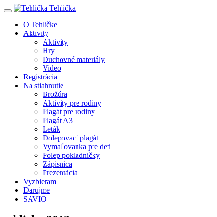
Tehlička
O Tehličke
Aktivity
Aktivity
Hry
Duchovné materiály
Video
Registrácia
Na stiahnutie
Brožúra
Aktivity pre rodiny
Plagát pre rodiny
Plagát A3
Leták
Dolepovací plagát
Vymaľovanka pre deti
Polep pokladničky
Zápisnica
Prezentácia
Vyzbieram
Darujme
SAVIO