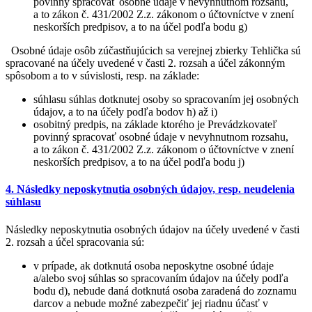
povinný spracovať osobné údaje v nevyhnutnom rozsahu,
a to zákon č. 431/2002 Z.z. zákonom o účtovníctve v znení
neskorších predpisov, a to na účel podľa bodu g)
Osobné údaje osôb zúčastňujúcich sa verejnej zbierky Tehlička sú
spracované na účely uvedené v časti 2. rozsah a účel zákonným
spôsobom a to v súvislosti, resp. na základe:
súhlasu súhlas dotknutej osoby so spracovaním jej osobných
údajov, a to na účely podľa bodov h) až i)
osobitný predpis, na základe ktorého je Prevádzkovateľ
povinný spracovať osobné údaje v nevyhnutnom rozsahu,
a to zákon č. 431/2002 Z.z. zákonom o účtovníctve v znení
neskorších predpisov, a to na účel podľa bodu j)
4. Následky neposkytnutia osobných údajov, resp. neudelenia
súhlasu
Následky neposkytnutia osobných údajov na účely uvedené v časti
2. rozsah a účel spracovania sú:
v prípade, ak dotknutá osoba neposkytne osobné údaje
a/alebo svoj súhlas so spracovaním údajov na účely podľa
bodu d), nebude daná dotknutá osoba zaradená do zoznamu
darcov a nebude možné zabezpečiť jej riadnu účasť v