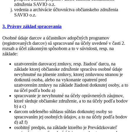
združenia SAVIO o.z.
vedenia a archivácie účtovníctva občianskeho združenia
SAVIO o.z.
3. Právny základ spracovania
Osobné údaje darcov a účastníkov adopčných programov
(registrovaných darcov) sú spracované na účely uvedené v časti 2.
rozsah a účel zákonným spôsobom a to v súvislosti, resp. na
základe:
uzatvorením darovacej zmluvy, resp. žiadosť darcu, na
základe ktorej občianske združenie spracúva osobné údaje
nevyhnutné na plnenie zmluvy, ktorej zmluvnou stranou je
dotknutá osoba, alebo na vykonanie opatrení pred
uzatvorením zmluvy na základe žiadosti dotknutej osoby, a to
na účel podľa bodu a)
spracovanie je nevyhnutné na účely oprávnených záujmov,
ktoré sleduje občianske združenie, a to na účely podľa bodov
b) a c)
darcom udeleného súhlasu súhlas dotknutej osoby so
spracovaním jej osobných údajov, a to na účely podľa bodov
d) až f)
osobitný predpis, na základe ktorého je Prevádzkovateľ