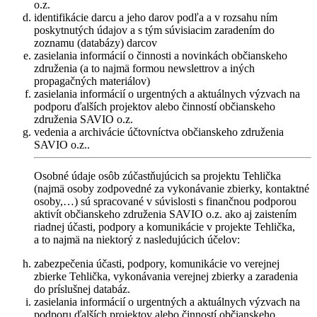
o.z.
identifikácie darcu a jeho darov podľa a v rozsahu ním
poskytnutých údajov a s tým súvisiacim zaradením do
zoznamu (databázy) darcov
zasielania informácií o činnosti a novinkách občianskeho
združenia (a to najmä formou newslettrov a iných
propagačných materiálov)
zasielania informácií o urgentných a aktuálnych výzvach na
podporu ďalších projektov alebo činností občianskeho
združenia SAVIO o.z.
vedenia a archivácie účtovníctva občianskeho združenia
SAVIO o.z..
Osobné údaje osôb zúčastňujúcich sa projektu Tehlička
(najmä osoby zodpovedné za vykonávanie zbierky, kontaktné
osoby,…) sú spracované v súvislosti s finančnou podporou
aktivít občianskeho združenia SAVIO o.z. ako aj zaistením
riadnej účasti, podpory a komunikácie v projekte Tehlička,
a to najmä na niektorý z nasledujúcich účelov:
zabezpečenia účasti, podpory, komunikácie vo verejnej
zbierke Tehlička, vykonávania verejnej zbierky a zaradenia
do príslušnej databáz.
zasielania informácií o urgentných a aktuálnych výzvach na
podporu ďalších projektov alebo činností občianskeho