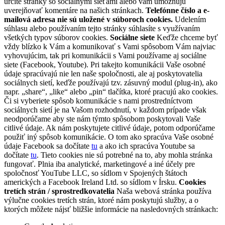
určité stránky so sociálnymi sieťami alebo vám umožňujú
uverejňovať komentáre na našich stránkach.
Telefónne číslo a e-
mailová adresa nie sú uložené v súboroch cookies.
Udelením
súhlasu alebo používaním tejto stránky súhlasíte s využívaním
všetkých typov súborov cookies.
Sociálne siete
Keďže chceme byť
vždy blízko k Vám a komunikovať s Vami spôsobom Vám najviac
vyhovujúcim, tak pri komunikácii s Vami používame aj sociálne
siete (Facebook, Youtube). Pri takejto komunikácii Vaše osobné
údaje spracúvajú nie len naše spoločnosti, ale aj poskytovatelia
sociálnych sietí, keďže používajú tzv. zásuvný modul (plug-in), ako
napr. „share“, „like“ alebo „pin“ tlačítka, ktoré pracujú ako cookies.
Či si vyberiete spôsob komunikácie s nami prostredníctvom
sociálnych sietí je na Vašom rozhodnutí, v každom prípade však
neodporúčame aby ste nám týmto spôsobom poskytovali Vaše
citlivé údaje. Ak nám poskytujete citlivé údaje, potom odporúčame
použiť iný spôsob komunikácie. O tom ako spracúva Vaše osobné
údaje Facebook sa dočítate
tu
a ako ich spracúva Youtube sa
dočítate
tu
. Tieto cookies nie sú potrebné na to, aby mohla stránka
fungovať. Plnia iba analytické, marketingové a iné účely pre
spoločnosť YouTube LLC, so sídlom v Spojených štátoch
amerických a Facebook Ireland Ltd. so sídlom v Írsku.
Cookies
tretích strán / sprostredkovatelia
Naša webová stránka používa
výlučne cookies tretích strán, ktoré nám poskytujú služby, a o
ktorých môžete nájsť bližšie informácie na nasledovných stránkach: