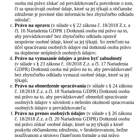
osoba má právo získať od prevádzkovateľa potvrdenie o tom,
či sa spracúvajú osobné údaje, ktoré sa jej týkajú a občianske
združenie je povinné túto informáciu bez zbytočného odkladu
odoslať;
Právo na opravu
(v súlade s § 22 zákona č. 18/2018 Z.z. a
čl. 16 Nariadenia GDPR ) Dotknutá osoba má právo na to,
aby prevádzkovateľ bez zbytočného odkladu opravil
nesprávne osobné údaje, ktoré sa jej týkajú. So zreteľom na
účel spracúvania osobných údajov má dotknutá osoba právo
na doplnenie neúplných osobných údajov;
Právo na vymazanie údajov a právo byť zabudnutý
(v súlade s § 23 zákona č. 18/2018 Z.z. a čl. 17 Nariadenia
GDPR) Dotknutá osoba má právo na to, aby prevádzkovateľ
bez zbytočného odkladu vymazal osobné údaje, ktoré sa jej
týkajú;
Právo na obmedzenie spracúvania
(v súlade s § 24 zákona
č. 18/2018 Z.z. a čl. 18 Nariadenia GDPR) Dotknutá osoba
má právo na to, aby prevádzkovateľ obmedzil spracúvanie
osobných údajov v súvislosti s riešením okolností spracovania
osobných údajov u prevádzkovateľa;
Právo na prenos osobných údajov
(v súlade s § 26 zákona
č. 18/2018 Z.z. a čl. 20 Nariadenia GDPR) Dotknutá osoba
má právo získať osobné údaje, ktoré sa jej týkajú a ktoré
poskytla občianskemu združeniu, v štruktúrovanom, bežne
používanom a strojovo čitateľnom formáte a má právo