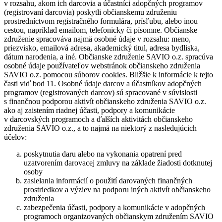
v rozsahu, akom ich darcovia a účastníci adopčných programov
(registrovaní darcovia) poskytli občianskemu združeniu
prostredníctvom registračného formulára, prísľubu, alebo inou
cestou, napríklad emailom, telefonicky či písomne. Občianske
združenie spracováva najmä osobné údaje v rozsahu: meno,
priezvisko, emailová adresa, akademický titul, adresa bydliska,
dátum narodenia, a iné. Občianske združenie SAVIO o.z. spracúva
osobné údaje používateľov webstránok občianskeho združenia
SAVIO o.z. pomocou súborov cookies. Bližšie k informácie k tejto
časti viď bod 11. Osobné údaje darcov a účastníkov adopčných
programov (registrovaných darcov) sú spracované v súvislosti
s finančnou podporou aktivít občianskeho združenia SAVIO o.z.
ako aj zaistením riadnej účasti, podpory a komunikácie
v darcovských programoch a ďalších aktivitách občianskeho
združenia SAVIO o.z., a to najmä na niektorý z nasledujúcich
účelov:
poskytnutia daru alebo na vykonania opatrení pred
uzatvorením darovacej zmluvy na základe žiadosti dotknutej
osoby
zasielania informácií o použití darovaných finančných
prostriedkov a výziev na podporu iných aktivít občianskeho
združenia
zabezpečenia účasti, podpory a komunikácie v adopčných
programoch organizovaných občianskym združením SAVIO