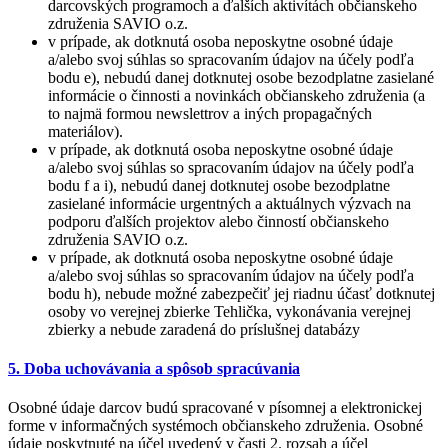
darcovských programoch a ďalších aktivítách občianskeho
združenia SAVIO o.z.
v prípade, ak dotknutá osoba neposkytne osobné údaje
a/alebo svoj súhlas so spracovaním údajov na účely podľa
bodu e), nebudú danej dotknutej osobe bezodplatne zasielané
informácie o činnosti a novinkách občianskeho združenia (a
to najmä formou newslettrov a iných propagačných
materiálov).
v prípade, ak dotknutá osoba neposkytne osobné údaje
a/alebo svoj súhlas so spracovaním údajov na účely podľa
bodu f a i), nebudú danej dotknutej osobe bezodplatne
zasielané informácie urgentných a aktuálnych výzvach na
podporu ďalších projektov alebo činností občianskeho
združenia SAVIO o.z.
v prípade, ak dotknutá osoba neposkytne osobné údaje
a/alebo svoj súhlas so spracovaním údajov na účely podľa
bodu h), nebude možné zabezpečiť jej riadnu účasť dotknutej
osoby vo verejnej zbierke Tehlička, vykonávania verejnej
zbierky a nebude zaradená do príslušnej databázy
5. Doba uchovávania a spôsob spracúvania
Osobné údaje darcov budú spracované v písomnej a elektronickej
forme v informačných systémoch občianskeho združenia. Osobné
údaje poskytnuté na účel uvedený v časti 2. rozsah a účel