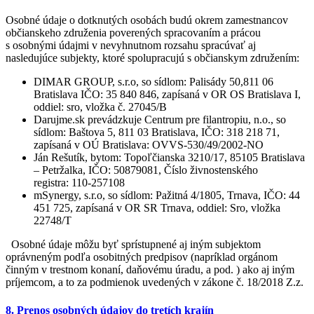
Osobné údaje o dotknutých osobách budú okrem zamestnancov
občianskeho združenia poverených spracovaním a prácou
s osobnými údajmi v nevyhnutnom rozsahu spracúvať aj
nasledujúce subjekty, ktoré spolupracujú s občianskym združením:
DIMAR GROUP, s.r.o, so sídlom: Palisády 50,811 06
Bratislava IČO: 35 840 846, zapísaná v OR OS Bratislava I,
oddiel: sro, vložka č. 27045/B
Darujme.sk prevádzkuje Centrum pre filantropiu, n.o., so
sídlom: Baštova 5, 811 03 Bratislava, IČO: 318 218 71,
zapísaná v OÚ Bratislava: OVVS-530/49/2002-NO
Ján Rešutík, bytom: Topoľčianska 3210/17, 85105 Bratislava
– Petržalka, IČO: 50879081, Číslo živnostenského
registra: 110-257108
mSynergy, s.r.o, so sídlom: Pažitná 4/1805, Trnava, IČO: 44
451 725, zapísaná v OR SR Trnava, oddiel: Sro, vložka
22748/T
Osobné údaje môžu byť sprístupnené aj iným subjektom
oprávneným podľa osobitných predpisov (napríklad orgánom
činným v trestnom konaní, daňovému úradu, a pod. ) ako aj iným
príjemcom, a to za podmienok uvedených v zákone č. 18/2018 Z.z.
8. Prenos osobných údajov do tretích krajín