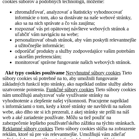
cookies súborov a podobných technológií, môžeme:
zhromažďovať, analyzovať a štatisticky vyhodnocovať
informácie o tom, ako sa dostávate na naše webové stránky,
ako sa na nich správate a čo vás zaujíma;
rozpoznať vás pri opätovnej návšteve webových stránok a
uľahčiť vám navigáciu na webe;
personalizovať obsah stránok, aby vám poskytli relevantnejšie
a užitočnejšie informácie;
odporúčať produkty a služby zodpovedajúce vašim potrebám
a skorším preferenciám;
monitorovať správne fungovanie našich webových stránok.
Aké typy cookies používame
Nevyhnutné súbory cookies
Tieto
súbory cookies sú potrebné na to, aby umožnili fungovanie
základných funkcií tejto stránky, ako napríklad online služby alebo
uzatvorenie poistenia.
Funkčné súbory cookies
Tieto súbory cookies
nám umožňujú analyzovať vaše využívanie stránky na
vyhodnotenie a zlepšenie našej výkonnosti. Pracujeme napríklad
s informáciami o tom, kedy a ktoré stránky ste navštívili na našom
webe, ako dlho ste si ich prezerali, z akej stránky ste prišli na náš
web a aké zariadenie používate. Môžu sa tiež použiť na
zabezpečenie lepšieho používateľského zážitku na týchto stránkach.
Reklamné súbory cookies
Tieto súbory cookies slúžia na zobrazenie
reklám, ktoré sú pre vás relevantnejšie. Umožňujú vám zdieľať