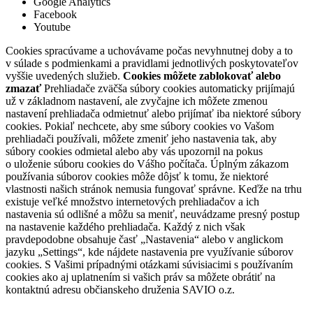
Google Analytics
Facebook
Youtube
Cookies spracúvame a uchovávame počas nevyhnutnej doby a to
v súlade s podmienkami a pravidlami jednotlivých poskytovateľov
vyššie uvedených služieb.
Cookies môžete zablokovať alebo
zmazať
Prehliadače zväčša súbory cookies automaticky prijímajú
už v základnom nastavení, ale zvyčajne ich môžete zmenou
nastavení prehliadača odmietnuť alebo prijímať iba niektoré súbory
cookies. Pokiaľ nechcete, aby sme súbory cookies vo Vašom
prehliadači používali, môžete zmeniť jeho nastavenia tak, aby
súbory cookies odmietal alebo aby vás upozornil na pokus
o uloženie súboru cookies do Vášho počítača. Úplným zákazom
používania súborov cookies môže dôjsť k tomu, že niektoré
vlastnosti našich stránok nemusia fungovať správne. Keďže na trhu
existuje veľké množstvo internetových prehliadačov a ich
nastavenia sú odlišné a môžu sa meniť, neuvádzame presný postup
na nastavenie každého prehliadača. Každý z nich však
pravdepodobne obsahuje časť „Nastavenia“ alebo v anglickom
jazyku „Settings“, kde nájdete nastavenia pre využívanie súborov
cookies. S Vašimi prípadnými otázkami súvisiacimi s používaním
cookies ako aj uplatnením si vašich práv sa môžete obrátiť na
kontaktnú adresu občianskeho druženia SAVIO o.z.