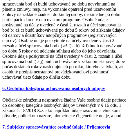
spracovania bod a) budú uchovávané po dobu nevyhnutnú na
plnenie zmluvy, resp. na vykonanie opatrení pred uzatvorením
zmluvy na základe žiadosti dotknutej osoby, maximálne po dobu
participácie darcu v darcovskom programe. Osobné údaje
poskytnuté na účely uvedené v časti 2. rozsah a účel spracovania
bod b) až c) budú uchovávané po dobu 5 rokov od získania údajov
od darcov a účastníkov adopčných programov (registrovaných
darcov). Osobné údaje poskytnuté na účely uvedené v časti 2.
rozsah a účel spracovania bod d) až f) a h) až i) budú uchovávané
po dobu 5 rokov od udelenia súhlasu alebo do jeho odvolania.
Osobné údaje poskytnuté na účel uvedený v časti 2. rozsah a účel
spracovania bod f) a j) budú uchovávané v zákonom stanovej dobe
počas desiatich rokov nasledujúcich po roku, ktorého sa týkajú, ak
osobitný predpis neustanoví prevádzkovateľovi povinnosť
uchovávať tieto údaje po dlhšiu dobu.
6. Osobitná kategória uchovávania osobných údajov
Občianske združeniu nespracúva žiadne Vaše osobné údaje patriace
do osobitnej kategórie osobných údajov uvedených v § 16 ods. 1
zákona č. 18/2018 Z.z. ako napríklad údaje rasovom a etnickom
pôvode, politickom názore, biometrické či genetické údaje, a pod.
7. Subjekty spracovávajúce osobné údaje / Príjemcovia