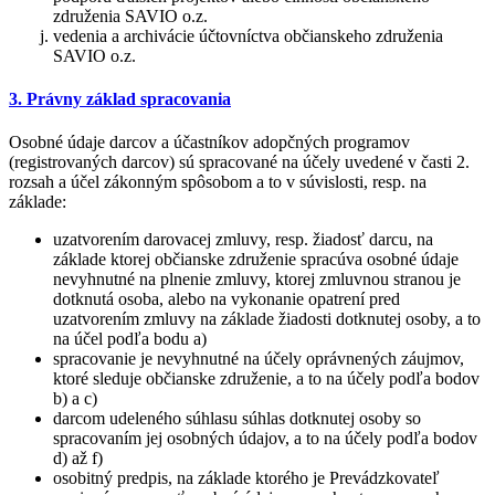
združenia SAVIO o.z.
vedenia a archivácie účtovníctva občianskeho združenia
SAVIO o.z.
3. Právny základ spracovania
Osobné údaje darcov a účastníkov adopčných programov
(registrovaných darcov) sú spracované na účely uvedené v časti 2.
rozsah a účel zákonným spôsobom a to v súvislosti, resp. na
základe:
uzatvorením darovacej zmluvy, resp. žiadosť darcu, na
základe ktorej občianske združenie spracúva osobné údaje
nevyhnutné na plnenie zmluvy, ktorej zmluvnou stranou je
dotknutá osoba, alebo na vykonanie opatrení pred
uzatvorením zmluvy na základe žiadosti dotknutej osoby, a to
na účel podľa bodu a)
spracovanie je nevyhnutné na účely oprávnených záujmov,
ktoré sleduje občianske združenie, a to na účely podľa bodov
b) a c)
darcom udeleného súhlasu súhlas dotknutej osoby so
spracovaním jej osobných údajov, a to na účely podľa bodov
d) až f)
osobitný predpis, na základe ktorého je Prevádzkovateľ