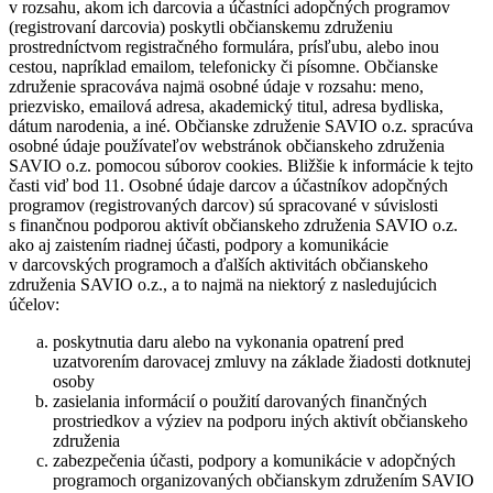
v rozsahu, akom ich darcovia a účastníci adopčných programov
(registrovaní darcovia) poskytli občianskemu združeniu
prostredníctvom registračného formulára, prísľubu, alebo inou
cestou, napríklad emailom, telefonicky či písomne. Občianske
združenie spracováva najmä osobné údaje v rozsahu: meno,
priezvisko, emailová adresa, akademický titul, adresa bydliska,
dátum narodenia, a iné. Občianske združenie SAVIO o.z. spracúva
osobné údaje používateľov webstránok občianskeho združenia
SAVIO o.z. pomocou súborov cookies. Bližšie k informácie k tejto
časti viď bod 11. Osobné údaje darcov a účastníkov adopčných
programov (registrovaných darcov) sú spracované v súvislosti
s finančnou podporou aktivít občianskeho združenia SAVIO o.z.
ako aj zaistením riadnej účasti, podpory a komunikácie
v darcovských programoch a ďalších aktivitách občianskeho
združenia SAVIO o.z., a to najmä na niektorý z nasledujúcich
účelov:
poskytnutia daru alebo na vykonania opatrení pred
uzatvorením darovacej zmluvy na základe žiadosti dotknutej
osoby
zasielania informácií o použití darovaných finančných
prostriedkov a výziev na podporu iných aktivít občianskeho
združenia
zabezpečenia účasti, podpory a komunikácie v adopčných
programoch organizovaných občianskym združením SAVIO