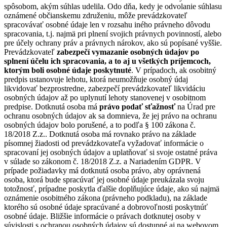
spôsobom, akým súhlas udelila. Odo dňa, kedy je odvolanie súhlasu
oznámené občianskemu združeniu, môže prevádzkovateľ
spracovávať osobné údaje len v rozsahu iného právneho dôvodu
spracovania, t.j. najmä pri plnení svojich právnych povinností, alebo
pre účely ochrany práv a právnych nárokov, ako sú popísané vyššie.
Prevádzkovateľ
zabezpečí vymazanie osobných údajov po
splnení účelu ich spracovania, a to aj u všetkých príjemcoch,
ktorým boli osobné údaje poskytnuté
. V prípadoch, ak osobitný
predpis ustanovuje lehotu, ktorá neumožňuje osobný údaj
likvidovať bezprostredne, zabezpečí prevádzkovateľ likvidáciu
osobných údajov až po uplynutí lehoty stanovenej v osobitnom
predpise. Dotknutá osoba má
právo podať sťažnosť
na Úrad pre
ochranu osobných údajov ak sa domnieva, že jej právo na ochranu
osobných údajov bolo porušené, a to podľa § 100 zákona č.
18/2018 Z.z.. Dotknutá osoba má rovnako právo na základe
písomnej žiadosti od prevádzkovateľa vyžadovať informácie o
spracovaní jej osobných údajov a uplatňovať si svoje ostatné práva
v súlade so zákonom č. 18/2018 Z.z. a Nariadením GDPR. V
prípade požiadavky má dotknutá osoba právo, aby oprávnená
osoba, ktorá bude spracúvať jej osobné údaje preukázala svoju
totožnosť, prípadne poskytla ďalšie doplňujúce údaje, ako sú najmä
oznámenie osobitného zákona (právneho podkladu), na základe
ktorého sú osobné údaje spracúvané a dobrovoľnosti poskytnúť
osobné údaje. Bližšie informácie o právach dotknutej osoby v
súvislosti s ochranou osobných údajov sú dostupné aj na webovom