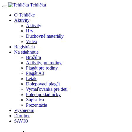
Tehlička
O Tehličke
Aktivity
Aktivity
Hry
Duchovné materiály
Video
Registrácia
Na stiahnutie
Brožúra
Aktivity pre rodiny
Plagát pre rodiny
Plagát A3
Leták
Dolepovací plagát
Vymaľovanka pre deti
Polep pokladničky
Zápisnica
Prezentácia
Vyzbieram
Darujme
SAVIO