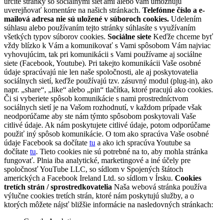
určité stránky so sociálnymi sieťami alebo vám umožňujú
uverejňovať komentáre na našich stránkach.
Telefónne číslo a e-
mailová adresa nie sú uložené v súboroch cookies.
Udelením
súhlasu alebo používaním tejto stránky súhlasíte s využívaním
všetkých typov súborov cookies.
Sociálne siete
Keďže chceme byť
vždy blízko k Vám a komunikovať s Vami spôsobom Vám najviac
vyhovujúcim, tak pri komunikácii s Vami používame aj sociálne
siete (Facebook, Youtube). Pri takejto komunikácii Vaše osobné
údaje spracúvajú nie len naše spoločnosti, ale aj poskytovatelia
sociálnych sietí, keďže používajú tzv. zásuvný modul (plug-in), ako
napr. „share“, „like“ alebo „pin“ tlačítka, ktoré pracujú ako cookies.
Či si vyberiete spôsob komunikácie s nami prostredníctvom
sociálnych sietí je na Vašom rozhodnutí, v každom prípade však
neodporúčame aby ste nám týmto spôsobom poskytovali Vaše
citlivé údaje. Ak nám poskytujete citlivé údaje, potom odporúčame
použiť iný spôsob komunikácie. O tom ako spracúva Vaše osobné
údaje Facebook sa dočítate
tu
a ako ich spracúva Youtube sa
dočítate
tu
. Tieto cookies nie sú potrebné na to, aby mohla stránka
fungovať. Plnia iba analytické, marketingové a iné účely pre
spoločnosť YouTube LLC, so sídlom v Spojených štátoch
amerických a Facebook Ireland Ltd. so sídlom v Írsku.
Cookies
tretích strán / sprostredkovatelia
Naša webová stránka používa
výlučne cookies tretích strán, ktoré nám poskytujú služby, a o
ktorých môžete nájsť bližšie informácie na nasledovných stránkach: