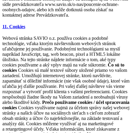
sídle prevádzkovateľa www.savio.sk/o-nas/poucenie-ochrane-
osobnych-udajov, alebo ich môže dotknutá osoba získať na
kontaktnej adrese Prevádzkovateľa.
11. Cookies
Webová stránka SAVIO o.z. používa cookies a podobné
technológie, vďaka ktorým návštevníkom webových stránok
uľahčujeme jej používanie. Podobnými technológiami sa myslí
napríklad JavaScript, tag, web beacon, pixel a HTML5 lokálne
úložisko. Na tejto stránke nájdete informácie o tom, aké typy
cookies používame a aký vplyv majú na vaše súkromie.
Čo sú to
cookies
Cookies sú malé textové súbory uložené priamo vo vašom
zariadení. Umožňujú internetovej stránke, ktorú navštívite,
zapamätať si dôležité informácie (nie však osobné údaje), ktoré vám
uľahčia jej ďalšie používanie. Pri vašej ďalšej návšteve vás vieme
rozpoznať a vytvoriť profil klienta s vašimi preferenciami. Cookies
nespôsobujú žiadne škody na Vašom zariadení a neobsahujú vírusy
alebo škodlivé kódy.
Prečo používame cookies / účel spracovania
cookies
Cookies využívame najmä za účelom správy našej webovej
stránky a našich účtov na sociálnych sieťach s cieľom zobraziť
obsah stránky a účtov čo najefektívnejšie, na základe testovaní a
analýzy dát. Cookies môžeme využívať aj na marketingové
a retargetingové účely. Vďaka informáciám, ktoré získavame z