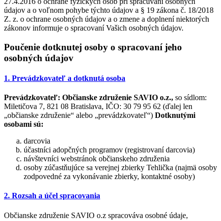
27.4.2016 o ochrane fyzických osôb pri spracúvaní osobných
údajov a o voľnom pohybe týchto údajov a § 19 zákona č. 18/2018
Z. z. o ochrane osobných údajov a o zmene a doplnení niektorých
zákonov informuje o spracovaní Vašich osobných údajov.
Poučenie dotknutej osoby o spracovaní jeho
osobných údajov
1. Prevádzkovateľ a dotknutá osoba
Prevádzkovateľ:
Občianske združenie SAVIO o.z.,
so sídlom:
Miletičova 7, 821 08 Bratislava, IČO: 30 79 95 62 (ďalej len
„občianske združenie“ alebo „prevádzkovateľ“)
Dotknutými
osobami sú:
darcovia
účastníci adopčných programov (registrovaní darcovia)
návštevníci webstránok občianskeho združenia
osoby zúčastňujúce sa verejnej zbierky Tehlička (najmä osoby
zodpovedné za vykonávanie zbierky, kontaktné osoby)
2. Rozsah a účel spracovania
Občianske združenie SAVIO o.z spracováva osobné údaje,