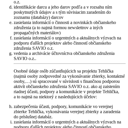
o.z.
identifikácie darcu a jeho darov podľa a v rozsahu ním
poskytnutých údajov a s tým súvisiacim zaradením do
zoznamu (databázy) darcov
zasielania informácií o činnosti a novinkách občianskeho
združenia (a to najmä formou newslettrov a iných
propagačných materiálov)
zasielania informácií o urgentných a aktuálnych výzvach na
podporu ďalších projektov alebo činností občianskeho
združenia SAVIO o.z.
vedenia a archivácie účtovníctva občianskeho združenia
SAVIO o.z..
Osobné údaje osôb zúčastňujúcich sa projektu Tehlička
(najmä osoby zodpovedné za vykonávanie zbierky, kontaktné
osoby,…) sú spracované v súvislosti s finančnou podporou
aktivít občianskeho združenia SAVIO o.z. ako aj zaistením
riadnej účasti, podpory a komunikácie v projekte Tehlička,
a to najmä na niektorý z nasledujúcich účelov:
zabezpečenia účasti, podpory, komunikácie vo verejnej
zbierke Tehlička, vykonávania verejnej zbierky a zaradenia
do príslušnej databáz.
zasielania informácií o urgentných a aktuálnych výzvach na
podporu ďalších projektov alebo činností občianskeho