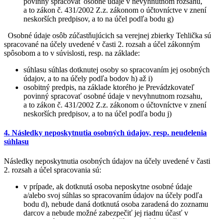
povinný spracovať osobné údaje v nevyhnutnom rozsahu,
a to zákon č. 431/2002 Z.z. zákonom o účtovníctve v znení
neskorších predpisov, a to na účel podľa bodu g)
Osobné údaje osôb zúčastňujúcich sa verejnej zbierky Tehlička sú
spracované na účely uvedené v časti 2. rozsah a účel zákonným
spôsobom a to v súvislosti, resp. na základe:
súhlasu súhlas dotknutej osoby so spracovaním jej osobných
údajov, a to na účely podľa bodov h) až i)
osobitný predpis, na základe ktorého je Prevádzkovateľ
povinný spracovať osobné údaje v nevyhnutnom rozsahu,
a to zákon č. 431/2002 Z.z. zákonom o účtovníctve v znení
neskorších predpisov, a to na účel podľa bodu j)
4. Následky neposkytnutia osobných údajov, resp. neudelenia
súhlasu
Následky neposkytnutia osobných údajov na účely uvedené v časti
2. rozsah a účel spracovania sú:
v prípade, ak dotknutá osoba neposkytne osobné údaje
a/alebo svoj súhlas so spracovaním údajov na účely podľa
bodu d), nebude daná dotknutá osoba zaradená do zoznamu
darcov a nebude možné zabezpečiť jej riadnu účasť v