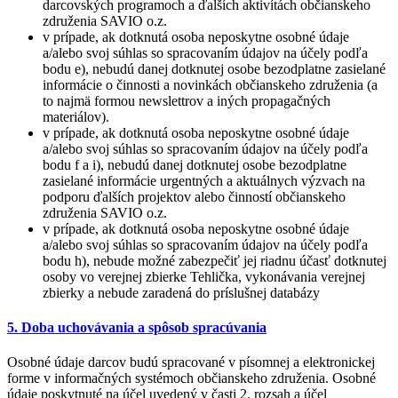
darcovských programoch a ďalších aktivítách občianskeho
združenia SAVIO o.z.
v prípade, ak dotknutá osoba neposkytne osobné údaje
a/alebo svoj súhlas so spracovaním údajov na účely podľa
bodu e), nebudú danej dotknutej osobe bezodplatne zasielané
informácie o činnosti a novinkách občianskeho združenia (a
to najmä formou newslettrov a iných propagačných
materiálov).
v prípade, ak dotknutá osoba neposkytne osobné údaje
a/alebo svoj súhlas so spracovaním údajov na účely podľa
bodu f a i), nebudú danej dotknutej osobe bezodplatne
zasielané informácie urgentných a aktuálnych výzvach na
podporu ďalších projektov alebo činností občianskeho
združenia SAVIO o.z.
v prípade, ak dotknutá osoba neposkytne osobné údaje
a/alebo svoj súhlas so spracovaním údajov na účely podľa
bodu h), nebude možné zabezpečiť jej riadnu účasť dotknutej
osoby vo verejnej zbierke Tehlička, vykonávania verejnej
zbierky a nebude zaradená do príslušnej databázy
5. Doba uchovávania a spôsob spracúvania
Osobné údaje darcov budú spracované v písomnej a elektronickej
forme v informačných systémoch občianskeho združenia. Osobné
údaje poskytnuté na účel uvedený v časti 2. rozsah a účel