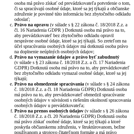
osoba má právo získať od prevádzkovateľa potvrdenie o tom,
či sa spracúvajú osobné údaje, ktoré sa jej týkajú a občianske
združenie je povinné túto informáciu bez zbytočného odkladu
odoslať;
Právo na opravu
(v súlade s § 22 zákona č. 18/2018 Z.z. a
čl. 16 Nariadenia GDPR ) Dotknutá osoba má právo na to,
aby prevádzkovateľ bez zbytočného odkladu opravil
nesprávne osobné údaje, ktoré sa jej týkajú. So zreteľom na
účel spracúvania osobných údajov má dotknutá osoba právo
na doplnenie neúplných osobných údajov;
Právo na vymazanie údajov a právo byť zabudnutý
(v súlade s § 23 zákona č. 18/2018 Z.z. a čl. 17 Nariadenia
GDPR) Dotknutá osoba má právo na to, aby prevádzkovateľ
bez zbytočného odkladu vymazal osobné údaje, ktoré sa jej
týkajú;
Právo na obmedzenie spracúvania
(v súlade s § 24 zákona
č. 18/2018 Z.z. a čl. 18 Nariadenia GDPR) Dotknutá osoba
má právo na to, aby prevádzkovateľ obmedzil spracúvanie
osobných údajov v súvislosti s riešením okolností spracovania
osobných údajov u prevádzkovateľa;
Právo na prenos osobných údajov
(v súlade s § 26 zákona
č. 18/2018 Z.z. a čl. 20 Nariadenia GDPR) Dotknutá osoba
má právo získať osobné údaje, ktoré sa jej týkajú a ktoré
poskytla občianskemu združeniu, v štruktúrovanom, bežne
používanom a strojovo čitateľnom formáte a má právo