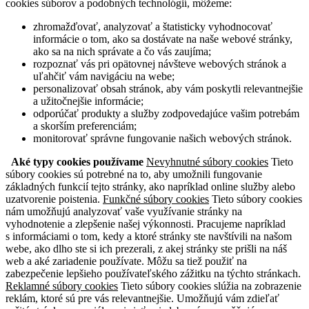
cookies súborov a podobných technológií, môžeme:
zhromažďovať, analyzovať a štatisticky vyhodnocovať
informácie o tom, ako sa dostávate na naše webové stránky,
ako sa na nich správate a čo vás zaujíma;
rozpoznať vás pri opätovnej návšteve webových stránok a
uľahčiť vám navigáciu na webe;
personalizovať obsah stránok, aby vám poskytli relevantnejšie
a užitočnejšie informácie;
odporúčať produkty a služby zodpovedajúce vašim potrebám
a skorším preferenciám;
monitorovať správne fungovanie našich webových stránok.
Aké typy cookies používame
Nevyhnutné súbory cookies
Tieto
súbory cookies sú potrebné na to, aby umožnili fungovanie
základných funkcií tejto stránky, ako napríklad online služby alebo
uzatvorenie poistenia.
Funkčné súbory cookies
Tieto súbory cookies
nám umožňujú analyzovať vaše využívanie stránky na
vyhodnotenie a zlepšenie našej výkonnosti. Pracujeme napríklad
s informáciami o tom, kedy a ktoré stránky ste navštívili na našom
webe, ako dlho ste si ich prezerali, z akej stránky ste prišli na náš
web a aké zariadenie používate. Môžu sa tiež použiť na
zabezpečenie lepšieho používateľského zážitku na týchto stránkach.
Reklamné súbory cookies
Tieto súbory cookies slúžia na zobrazenie
reklám, ktoré sú pre vás relevantnejšie. Umožňujú vám zdieľať