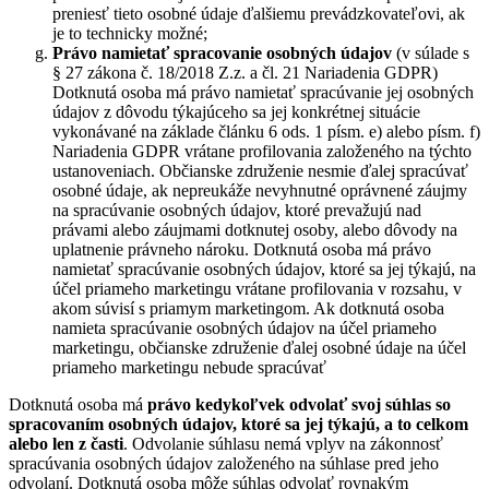
preniesť tieto osobné údaje ďalšiemu prevádzkovateľovi, ak
je to technicky možné;
Právo namietať
spracovanie osobných údajov
(v súlade s
§ 27 zákona č. 18/2018 Z.z. a čl. 21 Nariadenia GDPR)
Dotknutá osoba má právo namietať spracúvanie jej osobných
údajov z dôvodu týkajúceho sa jej konkrétnej situácie
vykonávané na základe článku 6 ods. 1 písm. e) alebo písm. f)
Nariadenia GDPR vrátane profilovania založeného na týchto
ustanoveniach. Občianske združenie nesmie ďalej spracúvať
osobné údaje, ak nepreukáže nevyhnutné oprávnené záujmy
na spracúvanie osobných údajov, ktoré prevažujú nad
právami alebo záujmami dotknutej osoby, alebo dôvody na
uplatnenie právneho nároku. Dotknutá osoba má právo
namietať spracúvanie osobných údajov, ktoré sa jej týkajú, na
účel priameho marketingu vrátane profilovania v rozsahu, v
akom súvisí s priamym marketingom. Ak dotknutá osoba
namieta spracúvanie osobných údajov na účel priameho
marketingu, občianske združenie ďalej osobné údaje na účel
priameho marketingu nebude spracúvať
Dotknutá osoba má
právo kedykoľvek odvolať svoj súhlas so
spracovaním osobných údajov, ktoré sa jej týkajú, a to celkom
alebo len z časti
. Odvolanie súhlasu nemá vplyv na zákonnosť
spracúvania osobných údajov založeného na súhlase pred jeho
odvolaní. Dotknutá osoba môže súhlas odvolať rovnakým