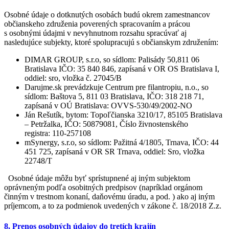
Osobné údaje o dotknutých osobách budú okrem zamestnancov
občianskeho združenia poverených spracovaním a prácou
s osobnými údajmi v nevyhnutnom rozsahu spracúvať aj
nasledujúce subjekty, ktoré spolupracujú s občianskym združením:
DIMAR GROUP, s.r.o, so sídlom: Palisády 50,811 06
Bratislava IČO: 35 840 846, zapísaná v OR OS Bratislava I,
oddiel: sro, vložka č. 27045/B
Darujme.sk prevádzkuje Centrum pre filantropiu, n.o., so
sídlom: Baštova 5, 811 03 Bratislava, IČO: 318 218 71,
zapísaná v OÚ Bratislava: OVVS-530/49/2002-NO
Ján Rešutík, bytom: Topoľčianska 3210/17, 85105 Bratislava
– Petržalka, IČO: 50879081, Číslo živnostenského
registra: 110-257108
mSynergy, s.r.o, so sídlom: Pažitná 4/1805, Trnava, IČO: 44
451 725, zapísaná v OR SR Trnava, oddiel: Sro, vložka
22748/T
Osobné údaje môžu byť sprístupnené aj iným subjektom
oprávneným podľa osobitných predpisov (napríklad orgánom
činným v trestnom konaní, daňovému úradu, a pod. ) ako aj iným
príjemcom, a to za podmienok uvedených v zákone č. 18/2018 Z.z.
8. Prenos osobných údajov do tretích krajín