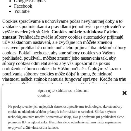
Google Analytics
Facebook
Youtube
Cookies spracúvame a uchovávame počas nevyhnutnej doby a to
v súlade s podmienkami a pravidlami jednotlivých poskytovateľov
vyššie uvedených služieb.
Cookies môžete zablokovať alebo
zmazať
Prehliadače zväčša súbory cookies automaticky prijímajú
už v základnom nastavení, ale zvyčajne ich môžete zmenou
nastavení prehliadača odmietnuť alebo prijímať iba niektoré súbory
cookies. Pokiaľ nechcete, aby sme súbory cookies vo Vašom
prehliadači používali, môžete zmeniť jeho nastavenia tak, aby
súbory cookies odmietal alebo aby vás upozornil na pokus
o uloženie súboru cookies do Vášho počítača. Úplným zákazom
používania súborov cookies môže dôjsť k tomu, že niektoré
vlastnosti našich stránok nemusia fungovať správne. Keďže na trhu
existuje veľké množstvo internetových prehliadačov a ich
nastavenia sú odlišné a môžu sa meniť, neuvádzame presný postup
Spravujte súhlas so súbormi
na nastavenie každého prehliadača. Každý z nich však
cookie
pravdepodobne obsahuje časť „Nastavenia“ alebo v anglickom
jazyku „Settings“, kde nájdete nastavenia pre využívanie súborov
Na poskytovanie tých najlepších skúseností používame technológie, ako sú súbory
cookies. S Vašimi prípadnými otázkami súvisiacimi s používaním
cookie na ukladanie a/alebo prístup k informáciám o zariadení. Súhlas s týmito
cookies ako aj uplatnením si vašich práv sa môžete obrátiť na
technológiami nám umožní spracovávať údaje, ako je správanie pri prehliadaní alebo
kontaktnú adresu občianskeho druženia SAVIO o.z.
jedinečné ID na tejto stránke. Nesúhlas alebo odvolanie súhlasu môže nepriaznivo
ovplyvniť určité vlastnosti a funkcie.