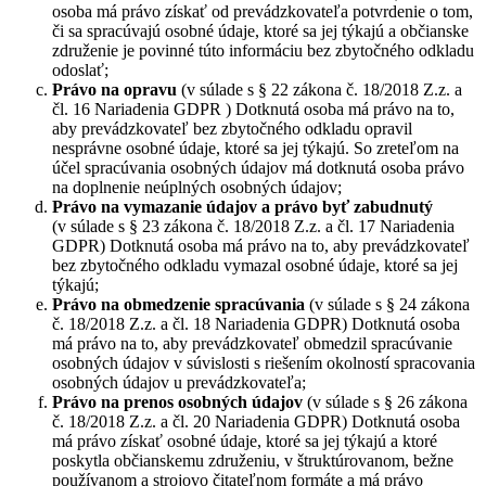
osoba má právo získať od prevádzkovateľa potvrdenie o tom,
či sa spracúvajú osobné údaje, ktoré sa jej týkajú a občianske
združenie je povinné túto informáciu bez zbytočného odkladu
odoslať;
Právo na opravu
(v súlade s § 22 zákona č. 18/2018 Z.z. a
čl. 16 Nariadenia GDPR ) Dotknutá osoba má právo na to,
aby prevádzkovateľ bez zbytočného odkladu opravil
nesprávne osobné údaje, ktoré sa jej týkajú. So zreteľom na
účel spracúvania osobných údajov má dotknutá osoba právo
na doplnenie neúplných osobných údajov;
Právo na vymazanie údajov a právo byť zabudnutý
(v súlade s § 23 zákona č. 18/2018 Z.z. a čl. 17 Nariadenia
GDPR) Dotknutá osoba má právo na to, aby prevádzkovateľ
bez zbytočného odkladu vymazal osobné údaje, ktoré sa jej
týkajú;
Právo na obmedzenie spracúvania
(v súlade s § 24 zákona
č. 18/2018 Z.z. a čl. 18 Nariadenia GDPR) Dotknutá osoba
má právo na to, aby prevádzkovateľ obmedzil spracúvanie
osobných údajov v súvislosti s riešením okolností spracovania
osobných údajov u prevádzkovateľa;
Právo na prenos osobných údajov
(v súlade s § 26 zákona
č. 18/2018 Z.z. a čl. 20 Nariadenia GDPR) Dotknutá osoba
má právo získať osobné údaje, ktoré sa jej týkajú a ktoré
poskytla občianskemu združeniu, v štruktúrovanom, bežne
používanom a strojovo čitateľnom formáte a má právo