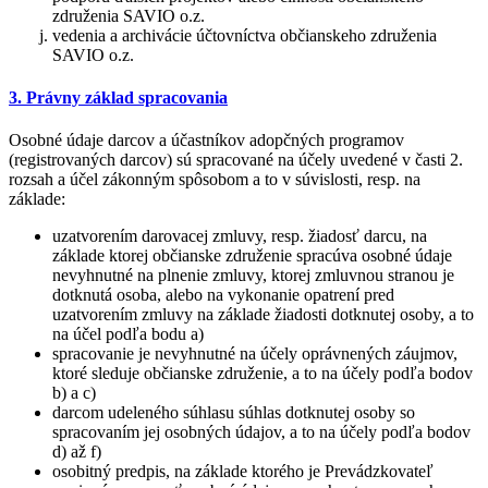
združenia SAVIO o.z.
vedenia a archivácie účtovníctva občianskeho združenia
SAVIO o.z.
3. Právny základ spracovania
Osobné údaje darcov a účastníkov adopčných programov
(registrovaných darcov) sú spracované na účely uvedené v časti 2.
rozsah a účel zákonným spôsobom a to v súvislosti, resp. na
základe:
uzatvorením darovacej zmluvy, resp. žiadosť darcu, na
základe ktorej občianske združenie spracúva osobné údaje
nevyhnutné na plnenie zmluvy, ktorej zmluvnou stranou je
dotknutá osoba, alebo na vykonanie opatrení pred
uzatvorením zmluvy na základe žiadosti dotknutej osoby, a to
na účel podľa bodu a)
spracovanie je nevyhnutné na účely oprávnených záujmov,
ktoré sleduje občianske združenie, a to na účely podľa bodov
b) a c)
darcom udeleného súhlasu súhlas dotknutej osoby so
spracovaním jej osobných údajov, a to na účely podľa bodov
d) až f)
osobitný predpis, na základe ktorého je Prevádzkovateľ