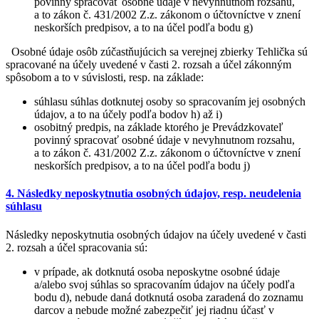
povinný spracovať osobné údaje v nevyhnutnom rozsahu,
a to zákon č. 431/2002 Z.z. zákonom o účtovníctve v znení
neskorších predpisov, a to na účel podľa bodu g)
Osobné údaje osôb zúčastňujúcich sa verejnej zbierky Tehlička sú
spracované na účely uvedené v časti 2. rozsah a účel zákonným
spôsobom a to v súvislosti, resp. na základe:
súhlasu súhlas dotknutej osoby so spracovaním jej osobných
údajov, a to na účely podľa bodov h) až i)
osobitný predpis, na základe ktorého je Prevádzkovateľ
povinný spracovať osobné údaje v nevyhnutnom rozsahu,
a to zákon č. 431/2002 Z.z. zákonom o účtovníctve v znení
neskorších predpisov, a to na účel podľa bodu j)
4. Následky neposkytnutia osobných údajov, resp. neudelenia
súhlasu
Následky neposkytnutia osobných údajov na účely uvedené v časti
2. rozsah a účel spracovania sú:
v prípade, ak dotknutá osoba neposkytne osobné údaje
a/alebo svoj súhlas so spracovaním údajov na účely podľa
bodu d), nebude daná dotknutá osoba zaradená do zoznamu
darcov a nebude možné zabezpečiť jej riadnu účasť v