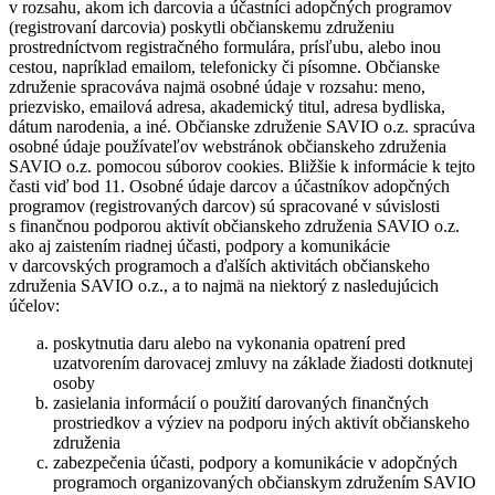
v rozsahu, akom ich darcovia a účastníci adopčných programov
(registrovaní darcovia) poskytli občianskemu združeniu
prostredníctvom registračného formulára, prísľubu, alebo inou
cestou, napríklad emailom, telefonicky či písomne. Občianske
združenie spracováva najmä osobné údaje v rozsahu: meno,
priezvisko, emailová adresa, akademický titul, adresa bydliska,
dátum narodenia, a iné. Občianske združenie SAVIO o.z. spracúva
osobné údaje používateľov webstránok občianskeho združenia
SAVIO o.z. pomocou súborov cookies. Bližšie k informácie k tejto
časti viď bod 11. Osobné údaje darcov a účastníkov adopčných
programov (registrovaných darcov) sú spracované v súvislosti
s finančnou podporou aktivít občianskeho združenia SAVIO o.z.
ako aj zaistením riadnej účasti, podpory a komunikácie
v darcovských programoch a ďalších aktivitách občianskeho
združenia SAVIO o.z., a to najmä na niektorý z nasledujúcich
účelov:
poskytnutia daru alebo na vykonania opatrení pred
uzatvorením darovacej zmluvy na základe žiadosti dotknutej
osoby
zasielania informácií o použití darovaných finančných
prostriedkov a výziev na podporu iných aktivít občianskeho
združenia
zabezpečenia účasti, podpory a komunikácie v adopčných
programoch organizovaných občianskym združením SAVIO