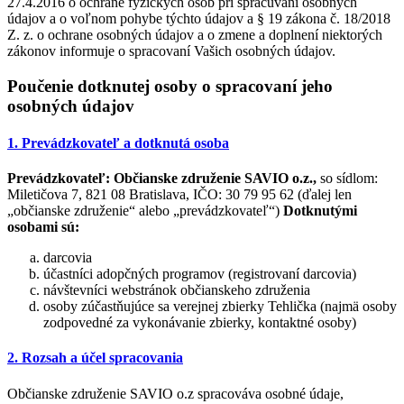
27.4.2016 o ochrane fyzických osôb pri spracúvaní osobných
údajov a o voľnom pohybe týchto údajov a § 19 zákona č. 18/2018
Z. z. o ochrane osobných údajov a o zmene a doplnení niektorých
zákonov informuje o spracovaní Vašich osobných údajov.
Poučenie dotknutej osoby o spracovaní jeho
osobných údajov
1. Prevádzkovateľ a dotknutá osoba
Prevádzkovateľ:
Občianske združenie SAVIO o.z.,
so sídlom:
Miletičova 7, 821 08 Bratislava, IČO: 30 79 95 62 (ďalej len
„občianske združenie“ alebo „prevádzkovateľ“)
Dotknutými
osobami sú:
darcovia
účastníci adopčných programov (registrovaní darcovia)
návštevníci webstránok občianskeho združenia
osoby zúčastňujúce sa verejnej zbierky Tehlička (najmä osoby
zodpovedné za vykonávanie zbierky, kontaktné osoby)
2. Rozsah a účel spracovania
Občianske združenie SAVIO o.z spracováva osobné údaje,