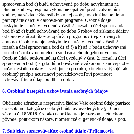
spracovania bod a) budú uchovávané po dobu nevyhnutnú na
plnenie zmluvy, resp. na vykonanie opatrení pred uzatvorením
zmluvy na základe žiadosti dotknutej osoby, maximálne po dobu
participácie darcu v darcovskom programe. Osobné údaje
poskytnuté na účely uvedené v časti 2. rozsah a účel spracovania
bod b) až c) budú uchovávané po dobu 5 rokov od získania údajov
od darcov a účastníkov adopčných programov (registrovaných
darcov). Osobné údaje poskytnuté na účely uvedené v časti 2.
rozsah a účel spracovania bod d) až f) a h) až i) budú uchovávané
po dobu 5 rokov od udelenia súhlasu alebo do jeho odvolania.
Osobné údaje poskytnuté na účel uvedený v časti 2. rozsah a účel
spracovania bod f) a j) budú uchovávané v zákonom stanovej dobe
počas desiatich rokov nasledujúcich po roku, ktorého sa týkajú, ak
osobitný predpis neustanoví prevádzkovateľovi povinnosť
uchovávať tieto údaje po dlhšiu dobu.
6. Osobitná kategória uchovávania osobných údajov
Občianske združeniu nespracúva žiadne Vaše osobné údaje patriace
do osobitnej kategórie osobných údajov uvedených v § 16 ods. 1
zákona č. 18/2018 Z.z. ako napríklad údaje rasovom a etnickom
pôvode, politickom názore, biometrické či genetické údaje, a pod.
7. Subjekty spracovávajúce osobné údaje / Príjemcovia