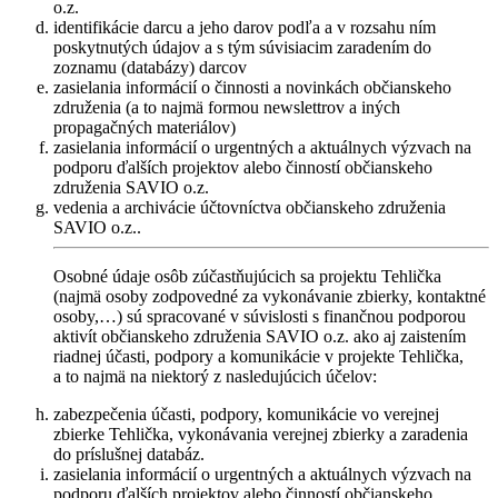
o.z.
identifikácie darcu a jeho darov podľa a v rozsahu ním
poskytnutých údajov a s tým súvisiacim zaradením do
zoznamu (databázy) darcov
zasielania informácií o činnosti a novinkách občianskeho
združenia (a to najmä formou newslettrov a iných
propagačných materiálov)
zasielania informácií o urgentných a aktuálnych výzvach na
podporu ďalších projektov alebo činností občianskeho
združenia SAVIO o.z.
vedenia a archivácie účtovníctva občianskeho združenia
SAVIO o.z..
Osobné údaje osôb zúčastňujúcich sa projektu Tehlička
(najmä osoby zodpovedné za vykonávanie zbierky, kontaktné
osoby,…) sú spracované v súvislosti s finančnou podporou
aktivít občianskeho združenia SAVIO o.z. ako aj zaistením
riadnej účasti, podpory a komunikácie v projekte Tehlička,
a to najmä na niektorý z nasledujúcich účelov:
zabezpečenia účasti, podpory, komunikácie vo verejnej
zbierke Tehlička, vykonávania verejnej zbierky a zaradenia
do príslušnej databáz.
zasielania informácií o urgentných a aktuálnych výzvach na
podporu ďalších projektov alebo činností občianskeho