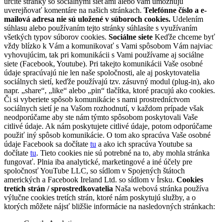
určité stránky so sociálnymi sieťami alebo vám umožňujú
uverejňovať komentáre na našich stránkach.
Telefónne číslo a e-
mailová adresa nie sú uložené v súboroch cookies.
Udelením
súhlasu alebo používaním tejto stránky súhlasíte s využívaním
všetkých typov súborov cookies.
Sociálne siete
Keďže chceme byť
vždy blízko k Vám a komunikovať s Vami spôsobom Vám najviac
vyhovujúcim, tak pri komunikácii s Vami používame aj sociálne
siete (Facebook, Youtube). Pri takejto komunikácii Vaše osobné
údaje spracúvajú nie len naše spoločnosti, ale aj poskytovatelia
sociálnych sietí, keďže používajú tzv. zásuvný modul (plug-in), ako
napr. „share“, „like“ alebo „pin“ tlačítka, ktoré pracujú ako cookies.
Či si vyberiete spôsob komunikácie s nami prostredníctvom
sociálnych sietí je na Vašom rozhodnutí, v každom prípade však
neodporúčame aby ste nám týmto spôsobom poskytovali Vaše
citlivé údaje. Ak nám poskytujete citlivé údaje, potom odporúčame
použiť iný spôsob komunikácie. O tom ako spracúva Vaše osobné
údaje Facebook sa dočítate
tu
a ako ich spracúva Youtube sa
dočítate
tu
. Tieto cookies nie sú potrebné na to, aby mohla stránka
fungovať. Plnia iba analytické, marketingové a iné účely pre
spoločnosť YouTube LLC, so sídlom v Spojených štátoch
amerických a Facebook Ireland Ltd. so sídlom v Írsku.
Cookies
tretích strán / sprostredkovatelia
Naša webová stránka používa
výlučne cookies tretích strán, ktoré nám poskytujú služby, a o
ktorých môžete nájsť bližšie informácie na nasledovných stránkach: