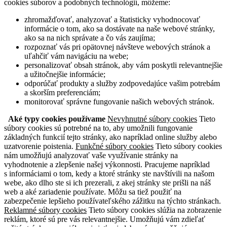
cookies súborov a podobných technológií, môžeme:
zhromažďovať, analyzovať a štatisticky vyhodnocovať
informácie o tom, ako sa dostávate na naše webové stránky,
ako sa na nich správate a čo vás zaujíma;
rozpoznať vás pri opätovnej návšteve webových stránok a
uľahčiť vám navigáciu na webe;
personalizovať obsah stránok, aby vám poskytli relevantnejšie
a užitočnejšie informácie;
odporúčať produkty a služby zodpovedajúce vašim potrebám
a skorším preferenciám;
monitorovať správne fungovanie našich webových stránok.
Aké typy cookies používame
Nevyhnutné súbory cookies
Tieto
súbory cookies sú potrebné na to, aby umožnili fungovanie
základných funkcií tejto stránky, ako napríklad online služby alebo
uzatvorenie poistenia.
Funkčné súbory cookies
Tieto súbory cookies
nám umožňujú analyzovať vaše využívanie stránky na
vyhodnotenie a zlepšenie našej výkonnosti. Pracujeme napríklad
s informáciami o tom, kedy a ktoré stránky ste navštívili na našom
webe, ako dlho ste si ich prezerali, z akej stránky ste prišli na náš
web a aké zariadenie používate. Môžu sa tiež použiť na
zabezpečenie lepšieho používateľského zážitku na týchto stránkach.
Reklamné súbory cookies
Tieto súbory cookies slúžia na zobrazenie
reklám, ktoré sú pre vás relevantnejšie. Umožňujú vám zdieľať