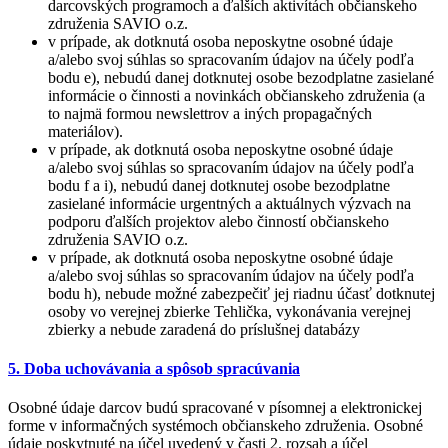
darcovských programoch a ďalších aktivítách občianskeho
združenia SAVIO o.z.
v prípade, ak dotknutá osoba neposkytne osobné údaje
a/alebo svoj súhlas so spracovaním údajov na účely podľa
bodu e), nebudú danej dotknutej osobe bezodplatne zasielané
informácie o činnosti a novinkách občianskeho združenia (a
to najmä formou newslettrov a iných propagačných
materiálov).
v prípade, ak dotknutá osoba neposkytne osobné údaje
a/alebo svoj súhlas so spracovaním údajov na účely podľa
bodu f a i), nebudú danej dotknutej osobe bezodplatne
zasielané informácie urgentných a aktuálnych výzvach na
podporu ďalších projektov alebo činností občianskeho
združenia SAVIO o.z.
v prípade, ak dotknutá osoba neposkytne osobné údaje
a/alebo svoj súhlas so spracovaním údajov na účely podľa
bodu h), nebude možné zabezpečiť jej riadnu účasť dotknutej
osoby vo verejnej zbierke Tehlička, vykonávania verejnej
zbierky a nebude zaradená do príslušnej databázy
5. Doba uchovávania a spôsob spracúvania
Osobné údaje darcov budú spracované v písomnej a elektronickej
forme v informačných systémoch občianskeho združenia. Osobné
údaje poskytnuté na účel uvedený v časti 2. rozsah a účel