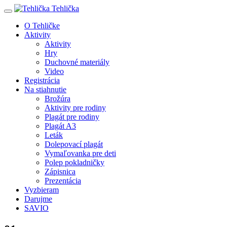
Tehlička
O Tehličke
Aktivity
Aktivity
Hry
Duchovné materiály
Video
Registrácia
Na stiahnutie
Brožúra
Aktivity pre rodiny
Plagát pre rodiny
Plagát A3
Leták
Dolepovací plagát
Vymaľovanka pre deti
Polep pokladničky
Zápisnica
Prezentácia
Vyzbieram
Darujme
SAVIO