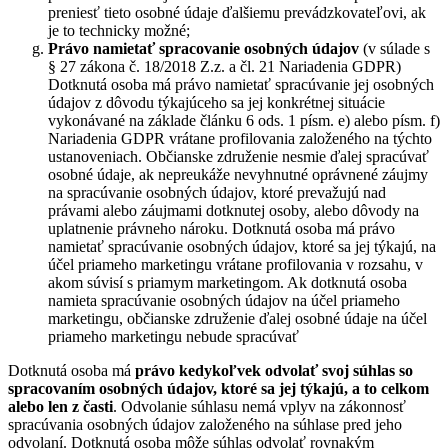
preniesť tieto osobné údaje ďalšiemu prevádzkovateľovi, ak
je to technicky možné;
Právo namietať
spracovanie osobných údajov
(v súlade s
§ 27 zákona č. 18/2018 Z.z. a čl. 21 Nariadenia GDPR)
Dotknutá osoba má právo namietať spracúvanie jej osobných
údajov z dôvodu týkajúceho sa jej konkrétnej situácie
vykonávané na základe článku 6 ods. 1 písm. e) alebo písm. f)
Nariadenia GDPR vrátane profilovania založeného na týchto
ustanoveniach. Občianske združenie nesmie ďalej spracúvať
osobné údaje, ak nepreukáže nevyhnutné oprávnené záujmy
na spracúvanie osobných údajov, ktoré prevažujú nad
právami alebo záujmami dotknutej osoby, alebo dôvody na
uplatnenie právneho nároku. Dotknutá osoba má právo
namietať spracúvanie osobných údajov, ktoré sa jej týkajú, na
účel priameho marketingu vrátane profilovania v rozsahu, v
akom súvisí s priamym marketingom. Ak dotknutá osoba
namieta spracúvanie osobných údajov na účel priameho
marketingu, občianske združenie ďalej osobné údaje na účel
priameho marketingu nebude spracúvať
Dotknutá osoba má
právo kedykoľvek odvolať svoj súhlas so
spracovaním osobných údajov, ktoré sa jej týkajú, a to celkom
alebo len z časti
. Odvolanie súhlasu nemá vplyv na zákonnosť
spracúvania osobných údajov založeného na súhlase pred jeho
odvolaní. Dotknutá osoba môže súhlas odvolať rovnakým