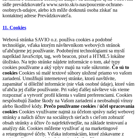
sídle prevádzkovateľa www.savio.sk/o-nas/poucenie-ochrane-
osobnych-udajov, alebo ich môže dotknutá osoba získať na
kontaktnej adrese Prevádzkovateľa.
11. Cookies
Webová stránka SAVIO o.z. používa cookies a podobné
technológie, vďaka ktorým návštevníkom webových stránok
uľahčujeme jej používanie. Podobnými technológiami sa myslí
napríklad JavaScript, tag, web beacon, pixel a HTML5 lokálne
úložisko. Na tejto stránke nájdete informácie o tom, aké typy
cookies používame a aký vplyv majú na vaše súkromie.
Čo sú to
cookies
Cookies sú malé textové súbory uložené priamo vo vašom
zariadení. Umožňujú internetovej stránke, ktorú navštívite,
zapamätať si dôležité informácie (nie však osobné údaje), ktoré vám
uľahčia jej ďalšie používanie. Pri vašej ďalšej návšteve vás vieme
rozpoznať a vytvoriť profil klienta s vašimi preferenciami. Cookies
nespôsobujú žiadne škody na Vašom zariadení a neobsahujú vírusy
alebo škodlivé kódy.
Prečo používame cookies / účel spracovania
cookies
Cookies využívame najmä za účelom správy našej webovej
stránky a našich účtov na sociálnych sieťach s cieľom zobraziť
obsah stránky a účtov čo najefektívnejšie, na základe testovaní a
analýzy dát. Cookies môžeme využívať aj na marketingové
a retargetingové účely. Vďaka informáciám, ktoré získavame z