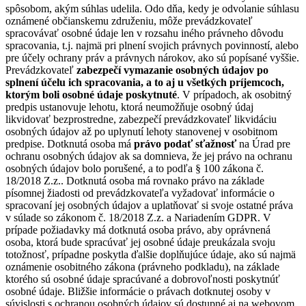
spôsobom, akým súhlas udelila. Odo dňa, kedy je odvolanie súhlasu
oznámené občianskemu združeniu, môže prevádzkovateľ
spracovávať osobné údaje len v rozsahu iného právneho dôvodu
spracovania, t.j. najmä pri plnení svojich právnych povinností, alebo
pre účely ochrany práv a právnych nárokov, ako sú popísané vyššie.
Prevádzkovateľ
zabezpečí vymazanie osobných údajov po
splnení účelu ich spracovania, a to aj u všetkých príjemcoch,
ktorým boli osobné údaje poskytnuté
. V prípadoch, ak osobitný
predpis ustanovuje lehotu, ktorá neumožňuje osobný údaj
likvidovať bezprostredne, zabezpečí prevádzkovateľ likvidáciu
osobných údajov až po uplynutí lehoty stanovenej v osobitnom
predpise. Dotknutá osoba má
právo podať sťažnosť
na Úrad pre
ochranu osobných údajov ak sa domnieva, že jej právo na ochranu
osobných údajov bolo porušené, a to podľa § 100 zákona č.
18/2018 Z.z.. Dotknutá osoba má rovnako právo na základe
písomnej žiadosti od prevádzkovateľa vyžadovať informácie o
spracovaní jej osobných údajov a uplatňovať si svoje ostatné práva
v súlade so zákonom č. 18/2018 Z.z. a Nariadením GDPR. V
prípade požiadavky má dotknutá osoba právo, aby oprávnená
osoba, ktorá bude spracúvať jej osobné údaje preukázala svoju
totožnosť, prípadne poskytla ďalšie doplňujúce údaje, ako sú najmä
oznámenie osobitného zákona (právneho podkladu), na základe
ktorého sú osobné údaje spracúvané a dobrovoľnosti poskytnúť
osobné údaje. Bližšie informácie o právach dotknutej osoby v
súvislosti s ochranou osobných údajov sú dostupné aj na webovom