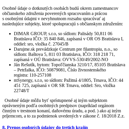
Osobné údaje o dotknutých osobách budú okrem zamestnancov
občianskeho združenia poverených spracovaním a prácou
s osobnými údajmi v nevyhnutnom rozsahu spracúvať aj
nasledujúce subjekty, ktoré spolupracujú s občianskym združením:
DIMAR GROUP, s.r.o, so sídlom: Palisády 50,811 06
Bratislava IČO: 35 840 846, zapísaná v OR OS Bratislava I,
oddiel: sro, vložka č. 27045/B
Darujme.sk prevádzkuje Centrum pre filantropiu, n.o., so
sídlom: Baštova 5, 811 03 Bratislava, IČO: 318 218 71,
zapísaná v OÚ Bratislava: OVVS-530/49/2002-NO
Ján Rešutík, bytom: Topoľčianska 3210/17, 85105 Bratislava
– Petržalka, IČO: 50879081, Číslo živnostenského
registra: 110-257108
mSynergy, s.r.o, so sídlom: Pažitná 4/1805, Trnava, IČO: 44
451 725, zapísaná v OR SR Trnava, oddiel: Sro, vložka
22748/T
Osobné údaje môžu byť sprístupnené aj iným subjektom
oprávneným podľa osobitných predpisov (napríklad orgánom
činným v trestnom konaní, daňovému úradu, a pod. ) ako aj iným
príjemcom, a to za podmienok uvedených v zákone č. 18/2018 Z.z.
8. Prenos osobných údajov do tretích krajín