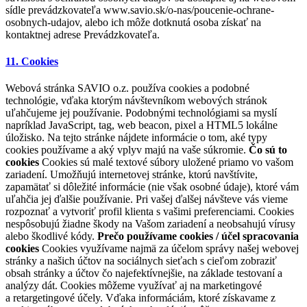
sídle prevádzkovateľa www.savio.sk/o-nas/poucenie-ochrane-
osobnych-udajov, alebo ich môže dotknutá osoba získať na
kontaktnej adrese Prevádzkovateľa.
11. Cookies
Webová stránka SAVIO o.z. používa cookies a podobné
technológie, vďaka ktorým návštevníkom webových stránok
uľahčujeme jej používanie. Podobnými technológiami sa myslí
napríklad JavaScript, tag, web beacon, pixel a HTML5 lokálne
úložisko. Na tejto stránke nájdete informácie o tom, aké typy
cookies používame a aký vplyv majú na vaše súkromie.
Čo sú to
cookies
Cookies sú malé textové súbory uložené priamo vo vašom
zariadení. Umožňujú internetovej stránke, ktorú navštívite,
zapamätať si dôležité informácie (nie však osobné údaje), ktoré vám
uľahčia jej ďalšie používanie. Pri vašej ďalšej návšteve vás vieme
rozpoznať a vytvoriť profil klienta s vašimi preferenciami. Cookies
nespôsobujú žiadne škody na Vašom zariadení a neobsahujú vírusy
alebo škodlivé kódy.
Prečo používame cookies / účel spracovania
cookies
Cookies využívame najmä za účelom správy našej webovej
stránky a našich účtov na sociálnych sieťach s cieľom zobraziť
obsah stránky a účtov čo najefektívnejšie, na základe testovaní a
analýzy dát. Cookies môžeme využívať aj na marketingové
a retargetingové účely. Vďaka informáciám, ktoré získavame z