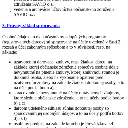
združenia SAVIO o.z.
vedenia a archivácie účtovníctva občianskeho združenia
SAVIO o.z.
3. Právny základ spracovania
Osobné údaje darcov a účastníkov adopčných programov
(registrovaných darcov) sú spracované na účely uvedené v časti 2.
rozsah a účel zákonným spôsobom a to v súvislosti, resp. na
základe:
uzatvorením darovacej zmluvy, resp. žiadosť darcu, na
základe ktorej občianske združenie spracúva osobné údaje
nevyhnutné na plnenie zmluvy, ktorej zmluvnou stranou je
dotknutá osoba, alebo na vykonanie opatrení pred
uzatvorením zmluvy na základe žiadosti dotknutej osoby, a to
na účel podľa bodu a)
spracovanie je nevyhnutné na účely oprávnených záujmov,
ktoré sleduje občianske združenie, a to na účely podľa bodov
b) a c)
darcom udeleného súhlasu súhlas dotknutej osoby so
spracovaním jej osobných údajov, a to na účely podľa bodov
d) až f)
osobitný predpis, na základe ktorého je Prevádzkovateľ