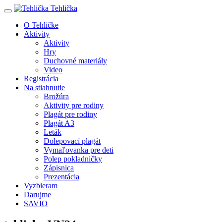
Tehlička
O Tehličke
Aktivity
Aktivity
Hry
Duchovné materiály
Video
Registrácia
Na stiahnutie
Brožúra
Aktivity pre rodiny
Plagát pre rodiny
Plagát A3
Leták
Dolepovací plagát
Vymaľovanka pre deti
Polep pokladničky
Zápisnica
Prezentácia
Vyzbieram
Darujme
SAVIO