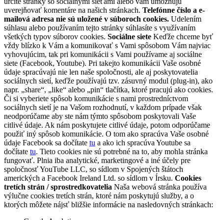
určité stránky so sociálnymi sieťami alebo vám umožňujú
uverejňovať komentáre na našich stránkach.
Telefónne číslo a e-
mailová adresa nie sú uložené v súboroch cookies.
Udelením
súhlasu alebo používaním tejto stránky súhlasíte s využívaním
všetkých typov súborov cookies.
Sociálne siete
Keďže chceme byť
vždy blízko k Vám a komunikovať s Vami spôsobom Vám najviac
vyhovujúcim, tak pri komunikácii s Vami používame aj sociálne
siete (Facebook, Youtube). Pri takejto komunikácii Vaše osobné
údaje spracúvajú nie len naše spoločnosti, ale aj poskytovatelia
sociálnych sietí, keďže používajú tzv. zásuvný modul (plug-in), ako
napr. „share“, „like“ alebo „pin“ tlačítka, ktoré pracujú ako cookies.
Či si vyberiete spôsob komunikácie s nami prostredníctvom
sociálnych sietí je na Vašom rozhodnutí, v každom prípade však
neodporúčame aby ste nám týmto spôsobom poskytovali Vaše
citlivé údaje. Ak nám poskytujete citlivé údaje, potom odporúčame
použiť iný spôsob komunikácie. O tom ako spracúva Vaše osobné
údaje Facebook sa dočítate
tu
a ako ich spracúva Youtube sa
dočítate
tu
. Tieto cookies nie sú potrebné na to, aby mohla stránka
fungovať. Plnia iba analytické, marketingové a iné účely pre
spoločnosť YouTube LLC, so sídlom v Spojených štátoch
amerických a Facebook Ireland Ltd. so sídlom v Írsku.
Cookies
tretích strán / sprostredkovatelia
Naša webová stránka používa
výlučne cookies tretích strán, ktoré nám poskytujú služby, a o
ktorých môžete nájsť bližšie informácie na nasledovných stránkach: