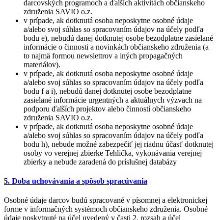
darcovských programoch a ďalších aktivítách občianskeho
združenia SAVIO o.z.
v prípade, ak dotknutá osoba neposkytne osobné údaje
a/alebo svoj súhlas so spracovaním údajov na účely podľa
bodu e), nebudú danej dotknutej osobe bezodplatne zasielané
informácie o činnosti a novinkách občianskeho združenia (a
to najmä formou newslettrov a iných propagačných
materiálov).
v prípade, ak dotknutá osoba neposkytne osobné údaje
a/alebo svoj súhlas so spracovaním údajov na účely podľa
bodu f a i), nebudú danej dotknutej osobe bezodplatne
zasielané informácie urgentných a aktuálnych výzvach na
podporu ďalších projektov alebo činností občianskeho
združenia SAVIO o.z.
v prípade, ak dotknutá osoba neposkytne osobné údaje
a/alebo svoj súhlas so spracovaním údajov na účely podľa
bodu h), nebude možné zabezpečiť jej riadnu účasť dotknutej
osoby vo verejnej zbierke Tehlička, vykonávania verejnej
zbierky a nebude zaradená do príslušnej databázy
5. Doba uchovávania a spôsob spracúvania
Osobné údaje darcov budú spracované v písomnej a elektronickej
forme v informačných systémoch občianskeho združenia. Osobné
údaje poskytnuté na účel uvedený v časti 2. rozsah a účel