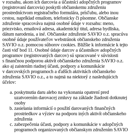
v rozsahu, akom ich darcovia a účastníci adopčných programov
(registrovaní darcovia) poskytli občianskemu združeniu
prostredníctvom registračného formulára, prísľubu, alebo inou
cestou, napríklad emailom, telefonicky či písomne. Občianske
združenie spracováva najmä osobné údaje v rozsahu: meno,
priezvisko, emailová adresa, akademický titul, adresa bydliska,
dátum narodenia, a iné. Občianske združenie SAVIO o.z. spracúva
osobné údaje používateľov webstránok občianskeho združenia
SAVIO o.z. pomocou súborov cookies. Bližšie k informácie k tejto
časti viď bod 11. Osobné údaje darcov a účastníkov adopčných
programov (registrovaných darcov) sú spracované v súvislosti
s finančnou podporou aktivít občianskeho združenia SAVIO o.z.
ako aj zaistením riadnej účasti, podpory a komunikácie
v darcovských programoch a ďalších aktivitách občianskeho
združenia SAVIO o.z., a to najmä na niektorý z nasledujúcich
účelov:
poskytnutia daru alebo na vykonania opatrení pred
uzatvorením darovacej zmluvy na základe žiadosti dotknutej
osoby
zasielania informácií o použití darovaných finančných
prostriedkov a výziev na podporu iných aktivít občianskeho
združenia
zabezpečenia účasti, podpory a komunikácie v adopčných
programoch organizovaných občianskym združením SAVIO