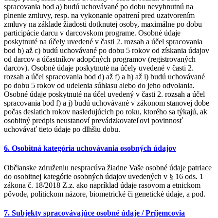
spracovania bod a) budú uchovávané po dobu nevyhnutnú na
plnenie zmluvy, resp. na vykonanie opatrení pred uzatvorením
zmluvy na základe žiadosti dotknutej osoby, maximálne po dobu
participácie darcu v darcovskom programe. Osobné údaje
poskytnuté na účely uvedené v časti 2. rozsah a účel spracovania
bod b) až c) budú uchovávané po dobu 5 rokov od získania údajov
od darcov a účastníkov adopčných programov (registrovaných
darcov). Osobné údaje poskytnuté na účely uvedené v časti 2.
rozsah a účel spracovania bod d) až f) a h) až i) budú uchovávané
po dobu 5 rokov od udelenia súhlasu alebo do jeho odvolania.
Osobné údaje poskytnuté na účel uvedený v časti 2. rozsah a účel
spracovania bod f) a j) budú uchovávané v zákonom stanovej dobe
počas desiatich rokov nasledujúcich po roku, ktorého sa týkajú, ak
osobitný predpis neustanoví prevádzkovateľovi povinnosť
uchovávať tieto údaje po dlhšiu dobu.
6. Osobitná kategória uchovávania osobných údajov
Občianske združeniu nespracúva žiadne Vaše osobné údaje patriace
do osobitnej kategórie osobných údajov uvedených v § 16 ods. 1
zákona č. 18/2018 Z.z. ako napríklad údaje rasovom a etnickom
pôvode, politickom názore, biometrické či genetické údaje, a pod.
7. Subjekty spracovávajúce osobné údaje / Príjemcovia