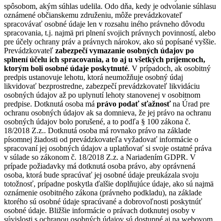
spôsobom, akým súhlas udelila. Odo dňa, kedy je odvolanie súhlasu
oznámené občianskemu združeniu, môže prevádzkovateľ
spracovávať osobné údaje len v rozsahu iného právneho dôvodu
spracovania, t.j. najmä pri plnení svojich právnych povinností, alebo
pre účely ochrany práv a právnych nárokov, ako sú popísané vyššie.
Prevádzkovateľ
zabezpečí vymazanie osobných údajov po
splnení účelu ich spracovania, a to aj u všetkých príjemcoch,
ktorým boli osobné údaje poskytnuté
. V prípadoch, ak osobitný
predpis ustanovuje lehotu, ktorá neumožňuje osobný údaj
likvidovať bezprostredne, zabezpečí prevádzkovateľ likvidáciu
osobných údajov až po uplynutí lehoty stanovenej v osobitnom
predpise. Dotknutá osoba má
právo podať sťažnosť
na Úrad pre
ochranu osobných údajov ak sa domnieva, že jej právo na ochranu
osobných údajov bolo porušené, a to podľa § 100 zákona č.
18/2018 Z.z.. Dotknutá osoba má rovnako právo na základe
písomnej žiadosti od prevádzkovateľa vyžadovať informácie o
spracovaní jej osobných údajov a uplatňovať si svoje ostatné práva
v súlade so zákonom č. 18/2018 Z.z. a Nariadením GDPR. V
prípade požiadavky má dotknutá osoba právo, aby oprávnená
osoba, ktorá bude spracúvať jej osobné údaje preukázala svoju
totožnosť, prípadne poskytla ďalšie doplňujúce údaje, ako sú najmä
oznámenie osobitného zákona (právneho podkladu), na základe
ktorého sú osobné údaje spracúvané a dobrovoľnosti poskytnúť
osobné údaje. Bližšie informácie o právach dotknutej osoby v
súvislosti s ochranou osobných údajov sú dostupné aj na webovom