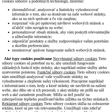
cookies súborov a podobných technológií, môžeme:
zhromažďovať, analyzovať a štatisticky vyhodnocovať
informácie o tom, ako sa dostávate na naše webové stránky,
ako sa na nich správate a čo vás zaujíma;
rozpoznať vás pri opätovnej návšteve webových stránok a
uľahčiť vám navigáciu na webe;
personalizovať obsah stránok, aby vám poskytli relevantnejšie
a užitočnejšie informácie;
odporúčať produkty a služby zodpovedajúce vašim potrebám
a skorším preferenciám;
monitorovať správne fungovanie našich webových stránok.
Aké typy cookies používame
Nevyhnutné súbory cookies
Tieto
súbory cookies sú potrebné na to, aby umožnili fungovanie
základných funkcií tejto stránky, ako napríklad online služby alebo
uzatvorenie poistenia.
Funkčné súbory cookies
Tieto súbory cookies
nám umožňujú analyzovať vaše využívanie stránky na
vyhodnotenie a zlepšenie našej výkonnosti. Pracujeme napríklad
s informáciami o tom, kedy a ktoré stránky ste navštívili na našom
webe, ako dlho ste si ich prezerali, z akej stránky ste prišli na náš
web a aké zariadenie používate. Môžu sa tiež použiť na
zabezpečenie lepšieho používateľského zážitku na týchto stránkach.
Reklamné súbory cookies
Tieto súbory cookies slúžia na zobrazenie
reklám, ktoré sú pre vás relevantnejšie. Umožňujú vám zdieľať