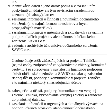
o.z.
identifikácie darcu a jeho darov podľa a v rozsahu ním
poskytnutých údajov a s tým súvisiacim zaradením do
zoznamu (databázy) darcov
zasielania informácií o činnosti a novinkách občianskeho
združenia (a to najmä formou newslettrov a iných
propagačných materiálov)
zasielania informácií o urgentných a aktuálnych výzvach na
podporu ďalších projektov alebo činností občianskeho
združenia SAVIO o.z.
vedenia a archivácie účtovníctva občianskeho združenia
SAVIO o.z..
Osobné údaje osôb zúčastňujúcich sa projektu Tehlička
(najmä osoby zodpovedné za vykonávanie zbierky, kontaktné
osoby,…) sú spracované v súvislosti s finančnou podporou
aktivít občianskeho združenia SAVIO o.z. ako aj zaistením
riadnej účasti, podpory a komunikácie v projekte Tehlička,
a to najmä na niektorý z nasledujúcich účelov:
zabezpečenia účasti, podpory, komunikácie vo verejnej
zbierke Tehlička, vykonávania verejnej zbierky a zaradenia
do príslušnej databáz.
zasielania informácií o urgentných a aktuálnych výzvach na
podporu ďalších projektov alebo činností občianskeho