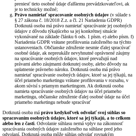
preniesť tieto osobné údaje ďalšiemu prevádzkovateľovi, ak
je to technicky možné;
Právo namietať
spracovanie osobných údajov
(v súlade s
§ 27 zákona č. 18/2018 Z.z. a čl. 21 Nariadenia GDPR)
Dotknutá osoba má právo namietať spracúvanie jej osobných
údajov z dôvodu týkajúceho sa jej konkrétnej situácie
vykonávané na základe článku 6 ods. 1 písm. e) alebo písm. f)
Nariadenia GDPR vrátane profilovania založeného na týchto
ustanoveniach. Občianske združenie nesmie ďalej spracúvať
osobné údaje, ak nepreukáže nevyhnutné oprávnené záujmy
na spracúvanie osobných údajov, ktoré prevažujú nad
právami alebo záujmami dotknutej osoby, alebo dôvody na
uplatnenie právneho nároku. Dotknutá osoba má právo
namietať spracúvanie osobných údajov, ktoré sa jej týkajú, na
účel priameho marketingu vrátane profilovania v rozsahu, v
akom súvisí s priamym marketingom. Ak dotknutá osoba
namieta spracúvanie osobných údajov na účel priameho
marketingu, občianske združenie ďalej osobné údaje na účel
priameho marketingu nebude spracúvať
Dotknutá osoba má
právo kedykoľvek odvolať svoj súhlas so
spracovaním osobných údajov, ktoré sa jej týkajú, a to celkom
alebo len z časti
. Odvolanie súhlasu nemá vplyv na zákonnosť
spracúvania osobných údajov založeného na súhlase pred jeho
odvolaní. Dotknutá osoba môže súhlas odvolať rovnakým