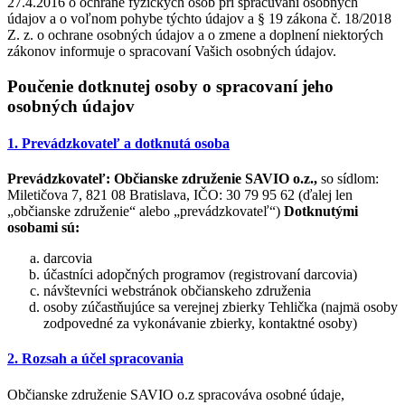
27.4.2016 o ochrane fyzických osôb pri spracúvaní osobných
údajov a o voľnom pohybe týchto údajov a § 19 zákona č. 18/2018
Z. z. o ochrane osobných údajov a o zmene a doplnení niektorých
zákonov informuje o spracovaní Vašich osobných údajov.
Poučenie dotknutej osoby o spracovaní jeho
osobných údajov
1. Prevádzkovateľ a dotknutá osoba
Prevádzkovateľ:
Občianske združenie SAVIO o.z.,
so sídlom:
Miletičova 7, 821 08 Bratislava, IČO: 30 79 95 62 (ďalej len
„občianske združenie“ alebo „prevádzkovateľ“)
Dotknutými
osobami sú:
darcovia
účastníci adopčných programov (registrovaní darcovia)
návštevníci webstránok občianskeho združenia
osoby zúčastňujúce sa verejnej zbierky Tehlička (najmä osoby
zodpovedné za vykonávanie zbierky, kontaktné osoby)
2. Rozsah a účel spracovania
Občianske združenie SAVIO o.z spracováva osobné údaje,