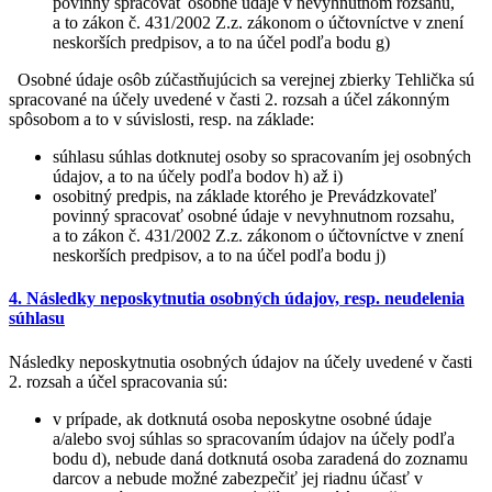
povinný spracovať osobné údaje v nevyhnutnom rozsahu,
a to zákon č. 431/2002 Z.z. zákonom o účtovníctve v znení
neskorších predpisov, a to na účel podľa bodu g)
Osobné údaje osôb zúčastňujúcich sa verejnej zbierky Tehlička sú
spracované na účely uvedené v časti 2. rozsah a účel zákonným
spôsobom a to v súvislosti, resp. na základe:
súhlasu súhlas dotknutej osoby so spracovaním jej osobných
údajov, a to na účely podľa bodov h) až i)
osobitný predpis, na základe ktorého je Prevádzkovateľ
povinný spracovať osobné údaje v nevyhnutnom rozsahu,
a to zákon č. 431/2002 Z.z. zákonom o účtovníctve v znení
neskorších predpisov, a to na účel podľa bodu j)
4. Následky neposkytnutia osobných údajov, resp. neudelenia
súhlasu
Následky neposkytnutia osobných údajov na účely uvedené v časti
2. rozsah a účel spracovania sú:
v prípade, ak dotknutá osoba neposkytne osobné údaje
a/alebo svoj súhlas so spracovaním údajov na účely podľa
bodu d), nebude daná dotknutá osoba zaradená do zoznamu
darcov a nebude možné zabezpečiť jej riadnu účasť v