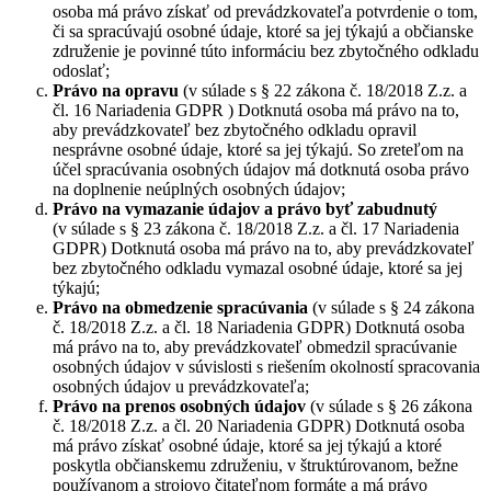
osoba má právo získať od prevádzkovateľa potvrdenie o tom,
či sa spracúvajú osobné údaje, ktoré sa jej týkajú a občianske
združenie je povinné túto informáciu bez zbytočného odkladu
odoslať;
Právo na opravu
(v súlade s § 22 zákona č. 18/2018 Z.z. a
čl. 16 Nariadenia GDPR ) Dotknutá osoba má právo na to,
aby prevádzkovateľ bez zbytočného odkladu opravil
nesprávne osobné údaje, ktoré sa jej týkajú. So zreteľom na
účel spracúvania osobných údajov má dotknutá osoba právo
na doplnenie neúplných osobných údajov;
Právo na vymazanie údajov a právo byť zabudnutý
(v súlade s § 23 zákona č. 18/2018 Z.z. a čl. 17 Nariadenia
GDPR) Dotknutá osoba má právo na to, aby prevádzkovateľ
bez zbytočného odkladu vymazal osobné údaje, ktoré sa jej
týkajú;
Právo na obmedzenie spracúvania
(v súlade s § 24 zákona
č. 18/2018 Z.z. a čl. 18 Nariadenia GDPR) Dotknutá osoba
má právo na to, aby prevádzkovateľ obmedzil spracúvanie
osobných údajov v súvislosti s riešením okolností spracovania
osobných údajov u prevádzkovateľa;
Právo na prenos osobných údajov
(v súlade s § 26 zákona
č. 18/2018 Z.z. a čl. 20 Nariadenia GDPR) Dotknutá osoba
má právo získať osobné údaje, ktoré sa jej týkajú a ktoré
poskytla občianskemu združeniu, v štruktúrovanom, bežne
používanom a strojovo čitateľnom formáte a má právo