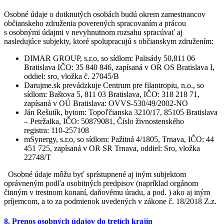
Osobné údaje o dotknutých osobách budú okrem zamestnancov
občianskeho združenia poverených spracovaním a prácou
s osobnými údajmi v nevyhnutnom rozsahu spracúvať aj
nasledujúce subjekty, ktoré spolupracujú s občianskym združením:
DIMAR GROUP, s.r.o, so sídlom: Palisády 50,811 06
Bratislava IČO: 35 840 846, zapísaná v OR OS Bratislava I,
oddiel: sro, vložka č. 27045/B
Darujme.sk prevádzkuje Centrum pre filantropiu, n.o., so
sídlom: Baštova 5, 811 03 Bratislava, IČO: 318 218 71,
zapísaná v OÚ Bratislava: OVVS-530/49/2002-NO
Ján Rešutík, bytom: Topoľčianska 3210/17, 85105 Bratislava
– Petržalka, IČO: 50879081, Číslo živnostenského
registra: 110-257108
mSynergy, s.r.o, so sídlom: Pažitná 4/1805, Trnava, IČO: 44
451 725, zapísaná v OR SR Trnava, oddiel: Sro, vložka
22748/T
Osobné údaje môžu byť sprístupnené aj iným subjektom
oprávneným podľa osobitných predpisov (napríklad orgánom
činným v trestnom konaní, daňovému úradu, a pod. ) ako aj iným
príjemcom, a to za podmienok uvedených v zákone č. 18/2018 Z.z.
8. Prenos osobných údajov do tretích krajín