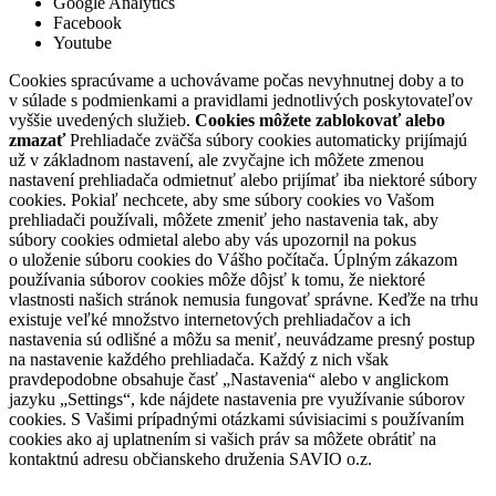
Google Analytics
Facebook
Youtube
Cookies spracúvame a uchovávame počas nevyhnutnej doby a to
v súlade s podmienkami a pravidlami jednotlivých poskytovateľov
vyššie uvedených služieb.
Cookies môžete zablokovať alebo
zmazať
Prehliadače zväčša súbory cookies automaticky prijímajú
už v základnom nastavení, ale zvyčajne ich môžete zmenou
nastavení prehliadača odmietnuť alebo prijímať iba niektoré súbory
cookies. Pokiaľ nechcete, aby sme súbory cookies vo Vašom
prehliadači používali, môžete zmeniť jeho nastavenia tak, aby
súbory cookies odmietal alebo aby vás upozornil na pokus
o uloženie súboru cookies do Vášho počítača. Úplným zákazom
používania súborov cookies môže dôjsť k tomu, že niektoré
vlastnosti našich stránok nemusia fungovať správne. Keďže na trhu
existuje veľké množstvo internetových prehliadačov a ich
nastavenia sú odlišné a môžu sa meniť, neuvádzame presný postup
na nastavenie každého prehliadača. Každý z nich však
pravdepodobne obsahuje časť „Nastavenia“ alebo v anglickom
jazyku „Settings“, kde nájdete nastavenia pre využívanie súborov
cookies. S Vašimi prípadnými otázkami súvisiacimi s používaním
cookies ako aj uplatnením si vašich práv sa môžete obrátiť na
kontaktnú adresu občianskeho druženia SAVIO o.z.