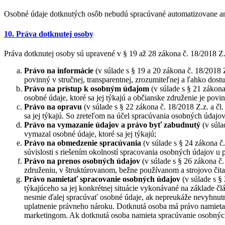
Osobné údaje dotknutých osôb nebudú spracúvané automatizovane ani
10. Práva dotknutej osoby
Práva dotknutej osoby sú upravené v § 19 až 28 zákona č. 18/2018 Z
Právo na informácie
(v súlade s § 19 a 20 zákona č. 18/2018
povinný v stručnej, transparentnej, zrozumiteľnej a ľahko dost
Právo na prístup k osobným údajom
(v súlade s § 21 zákona
osobné údaje, ktoré sa jej týkajú a občianske združenie je pov
Právo na opravu
(v súlade s § 22 zákona č. 18/2018 Z.z. a č
sa jej týkajú. So zreteľom na účel spracúvania osobných údaj
Právo na vymazanie údajov a právo byť zabudnutý
(v súla
vymazal osobné údaje, ktoré sa jej týkajú;
Právo na obmedzenie spracúvania
(v súlade s § 24 zákona 
súvislosti s riešením okolností spracovania osobných údajov u
Právo na prenos osobných údajov
(v súlade s § 26 zákona č
združeniu, v štruktúrovanom, bežne používanom a strojovo čita
Právo namietať
spracovanie osobných údajov
(v súlade s §
týkajúceho sa jej konkrétnej situácie vykonávané na základe č
nesmie ďalej spracúvať osobné údaje, ak nepreukáže nevyhnut
uplatnenie právneho nároku. Dotknutá osoba má právo namietať 
marketingom. Ak dotknutá osoba namieta spracúvanie osobných