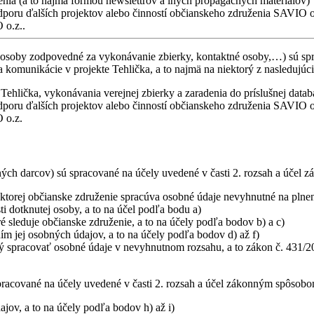
ženia (a to najmä formou newslettrov a iných propagačných materiálov)
dporu ďalších projektov alebo činností občianskeho združenia SAVIO o
 o.z..
 osoby zodpovedné za vykonávanie zbierky, kontaktné osoby,…) sú spra
a komunikácie v projekte Tehlička, a to najmä na niektorý z nasledujúc
Tehlička, vykonávania verejnej zbierky a zaradenia do príslušnej datab
dporu ďalších projektov alebo činností občianskeho združenia SAVIO o
 o.z.
h darcov) sú spracované na účely uvedené v časti 2. rozsah a účel zá
 ktorej občianske združenie spracúva osobné údaje nevyhnutné na plnen
i dotknutej osoby, a to na účel podľa bodu a)
 sleduje občianske združenie, a to na účely podľa bodov b) a c)
m jej osobných údajov, a to na účely podľa bodov d) až f)
ý spracovať osobné údaje v nevyhnutnom rozsahu, a to zákon č. 431/20
acované na účely uvedené v časti 2. rozsah a účel zákonným spôsobom a
jov, a to na účely podľa bodov h) až i)