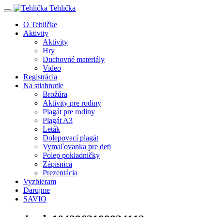
Tehlička
O Tehličke
Aktivity
Aktivity
Hry
Duchovné materiály
Video
Registrácia
Na stiahnutie
Brožúra
Aktivity pre rodiny
Plagát pre rodiny
Plagát A3
Leták
Dolepovací plagát
Vymaľovanka pre deti
Polep pokladničky
Zápisnica
Prezentácia
Vyzbieram
Darujme
SAVIO