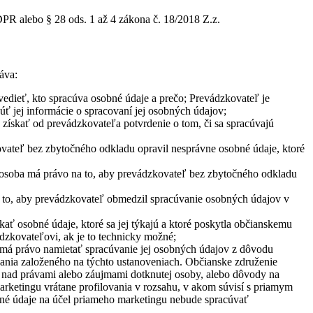
PR alebo § 28 ods. 1 až 4 zákona č. 18/2018 Z.z.
áva:
edieť, kto spracúva osobné údaje a prečo; Prevádzkovateľ je
úť jej informácie o spracovaní jej osobných údajov;
získať od prevádzkovateľa potvrdenie o tom, či sa spracúvajú
ovateľ bez zbytočného odkladu opravil nesprávne osobné údaje, ktoré
 osoba má právo na to, aby prevádzkovateľ bez zbytočného odkladu
 to, aby prevádzkovateľ obmedzil spracúvanie osobných údajov v
ať osobné údaje, ktoré sa jej týkajú a ktoré poskytla občianskemu
dzkovateľovi, ak je to technicky možné;
 má právo namietať spracúvanie jej osobných údajov z dôvodu
ovania založeného na týchto ustanoveniach. Občianske združenie
 nad právami alebo záujmami dotknutej osoby, alebo dôvody na
arketingu vrátane profilovania v rozsahu, v akom súvisí s priamym
né údaje na účel priameho marketingu nebude spracúvať