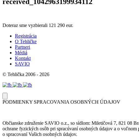
received_1042963199934112
Doteraz sme vyzbierali
121 290 eur.
Registrácia
O Tehličke
Partneri
Médiá
Kontakt
SAVIO
© Tehlička 2006 - 2026
PODMIENKY SPRACOVANIA OSOBNÝCH ÚDAJOV
Občianske združenie SAVIO o.z., so sídlom: Miletičová 7, 821 08 Br
ochrane fyzických osôb pri spracúvaní osobných údajov a o voľnom p
o spracovaní Vašich osobných údajov.