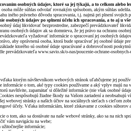
ovaním osobných údajov, ktoré sa jej týkajú, a to celkom alebo len
tá osoba môže súhlas odvolať rovnakým spôsobom, akým súhlas udelila
hu iného právneho dôvodu spracovania, t.j. najmä pri plnení svojich 
ie osobných údajov po splnení účelu ich spracovania, a to aj u vš
osobný údaj likvidovať bezprostredne, zabezpečí prevádzkovateľ likvi
ranu osobných údajov ak sa domnieva, že jej právo na ochranu osobnýc
evádzkovateľa vyžadovať informácie o spracovaní jej osobných údajov 
vo, aby oprávnená osoba, ktorá bude spracúvať jej osobné údaje preuk
áklade ktorého sú osobné údaje spracúvané a dobrovoľnosti poskytnúť
dle prevádzkovateľa www.savio.sk/o-nas/poucenie-ochrane-osobnych-ud
vďaka ktorým návštevníkom webových stránok uľahčujeme jej používani
te informácie o tom, aké typy cookies používame a aký vplyv majú na 
rú navštívite, zapamätať si dôležité informácie (nie však osobné údaje)
i. Cookies nespôsobujú žiadne škody na Vašom zariadení a neobsahujú v
webovej stránky a našich účtov na sociálnych sieťach s cieľom zobrazi
tingové účely. Vďaka informáciám, ktoré získavame z cookies súborov
e o tom, ako sa dostávate na naše webové stránky, ako sa na nich sprá
hčiť vám navigáciu na webe;
 užitočnejšie informácie;