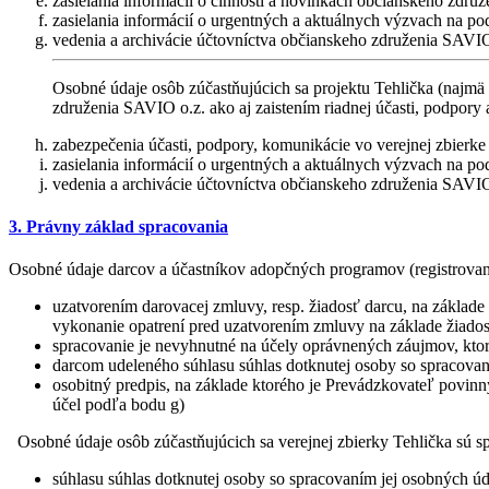
zasielania informácií o činnosti a novinkách občianskeho zdru
zasielania informácií o urgentných a aktuálnych výzvach na po
vedenia a archivácie účtovníctva občianskeho združenia SAVIO
Osobné údaje osôb zúčastňujúcich sa projektu Tehlička (najmä
združenia SAVIO o.z. ako aj zaistením riadnej účasti, podpory 
zabezpečenia účasti, podpory, komunikácie vo verejnej zbierke 
zasielania informácií o urgentných a aktuálnych výzvach na po
vedenia a archivácie účtovníctva občianskeho združenia SAVIO
3. Právny základ spracovania
Osobné údaje darcov a účastníkov adopčných programov (registrovanýc
uzatvorením darovacej zmluvy, resp. žiadosť darcu, na základe
vykonanie opatrení pred uzatvorením zmluvy na základe žiadost
spracovanie je nevyhnutné na účely oprávnených záujmov, ktoré
darcom udeleného súhlasu súhlas dotknutej osoby so spracovaní
osobitný predpis, na základe ktorého je Prevádzkovateľ povinn
účel podľa bodu g)
Osobné údaje osôb zúčastňujúcich sa verejnej zbierky Tehlička sú spr
súhlasu súhlas dotknutej osoby so spracovaním jej osobných úda