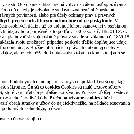
 z časti
. Odvolanie súhlasu nemá vplyv na zákonnosť spracúvania
. Odo dňa, kedy je odvolanie súhlasu oznámené občianskemu
právnych povinností, alebo pre účely ochrany práv a právnych
etkých príjemcoch, ktorým boli osobné údaje poskytnuté
. V
dáciu osobných údajov až po uplynutí lehoty stanovenej v osobitnom
h údajov bolo porušené, a to podľa § 100 zákona č. 18/2018 Z.z..
a uplatňovať si svoje ostatné práva v súlade so zákonom č. 18/2018
ázala svoju totožnosť, prípadne poskytla ďalšie doplňujúce údaje,
 osobné údaje. Bližšie informácie o právach dotknutej osoby v
ajov, alebo ich môže dotknutá osoba získať na kontaktnej adrese
e. Podobnými technológiami sa myslí napríklad JavaScript, tag,
vaše súkromie.
Čo sú to cookies
Cookies sú malé textové súbory
, ktoré vám uľahčia jej ďalšie používanie. Pri vašej ďalšej návšteve
írusy alebo škodlivé kódy.
Prečo používame cookies / účel
ť obsah stránky a účtov čo najefektívnejšie, na základe testovaní a
 a podobných technológií, môžeme:
vate a čo vás zaujíma;