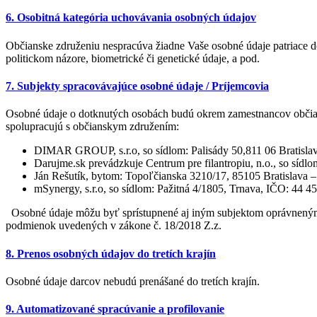
6. Osobitná kategória uchovávania osobných údajov
Občianske združeniu nespracúva žiadne Vaše osobné údaje patriace d
politickom názore, biometrické či genetické údaje, a pod.
7. Subjekty spracovávajúce osobné údaje / Príjemcovia
Osobné údaje o dotknutých osobách budú okrem zamestnancov občian
spolupracujú s občianskym združením:
DIMAR GROUP, s.r.o, so sídlom: Palisády 50,811 06 Bratislava
Darujme.sk prevádzkuje Centrum pre filantropiu, n.o., so sí
Ján Rešutík, bytom: Topoľčianska 3210/17, 85105 Bratislava –
mSynergy, s.r.o, so sídlom: Pažitná 4/1805, Trnava, IČO: 44 
Osobné údaje môžu byť sprístupnené aj iným subjektom oprávneným p
podmienok uvedených v zákone č. 18/2018 Z.z.
8. Prenos osobných údajov do tretích krajín
Osobné údaje darcov nebudú prenášané do tretích krajín.
9. Automatizované spracúvanie a profilovanie