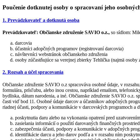
Poučenie dotknutej osoby o spracovaní jeho osobnýc
1. Prevádzkovateľ a dotknutá osoba
Prevádzkovateľ:
Občianske združenie SAVIO o.z.,
so sídlom: Mil
darcovia
účastníci adopčných programov (registrovaní darcovia)
návštevníci webstránok občianskeho združenia
osoby zúčastňujúce sa verejnej zbierky Tehlička (najmä osoby
2. Rozsah a účel spracovania
Občianske združenie SAVIO o.z spracováva osobné údaje, v rozsahu, 
formulára, prísľubu, alebo inou cestou, napríklad emailom, telefonic
bydliska, dátum narodenia, a iné. Občianske združenie SAVIO o.z. s
časti viď bod 11. Osobné údaje darcov a účastníkov adopčných progra
riadnej účasti, podpory a komunikácie v darcovských programoch a ďa
poskytnutia daru alebo na vykonania opatrení pred uzatvorením
zasielania informácií o použití darovaných finančných prostrie
zabezpečenia účasti, podpory a komunikácie v adopčných pr
identifikácie darcu a jeho darov podľa a v rozsahu ním posky