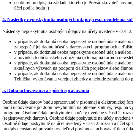
osobitný predpis, na základe ktorého je Prevádzkovateľ povinn
účel podľa bodu j)
4. Následky neposkytnutia osobných údajov, resp. neudelenia sú
Následky neposkytnutia osobných údajov na účely uvedené v časti 2. 
v prípade, ak dotknutá osoba neposkytne osobné údaje a/aleb
zabezpečiť jej riadnu účasť v darcovských programoch a ďalší
v prípade, ak dotknutá osoba neposkytne osobné údaje a/alebo 
a novinkách občianskeho združenia (a to najmä formou newslet
v prípade, ak dotknutá osoba neposkytne osobné údaje a/alebo 
aktuálnych výzvach na podporu ďalších projektov alebo činno
v prípade, ak dotknutá osoba neposkytne osobné údaje a/alebo 
Tehlička, vykonávania verejnej zbierky a nebude zaradená do p
5. Doba uchovávania a spôsob spracúvania
Osobné údaje darcov budú spracované v písomnej a elektronickej for
budú uchovávané po dobu nevyhnutnú na plnenie zmluvy, resp. na vy
programe. Osobné údaje poskytnuté na účely uvedené v časti 2. rozs
(registrovaných darcov). Osobné údaje poskytnuté na účely uvedené v 
Osobné údaje poskytnuté na účel uvedený v časti 2. rozsah a účel spr
predpis neustanoví prevádzkovateľovi povinnosť uchovávať tieto úda