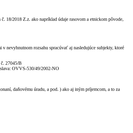
 č. 18/2018 Z.z. ako napríklad údaje rasovom a etnickom pôvode,
v nevyhnutnom rozsahu spracúvať aj nasledujúce subjekty, ktoré
a č. 27045/B
ratislava: OVVS-530/49/2002-NO
aní, daňovému úradu, a pod. ) ako aj iným príjemcom, a to za