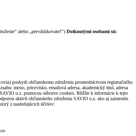
združenie“ alebo „prevádzkovateľ“)
Dotknutými osobami sú:
ovia) poskytli občianskemu združeniu prostredníctvom registračného
zsahu: meno, priezvisko, emailová adresa, akademický titul, adresa
SAVIO o.z. pomocou súborov cookies. Bližšie k informácie k tejto
odporou aktivít občianskeho združenia SAVIO o.z. ako aj zaistením
torý z nasledujúcich účelov:
cov