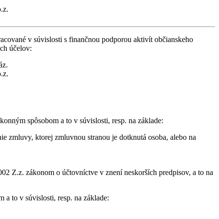
.z.
cované v súvislosti s finančnou podporou aktivít občianskeho
ich účelov:
áz.
.z.
konným spôsobom a to v súvislosti, resp. na základe:
ie zmluvy, ktorej zmluvnou stranou je dotknutá osoba, alebo na
02 Z.z. zákonom o účtovníctve v znení neskorších predpisov, a to na
 to v súvislosti, resp. na základe: