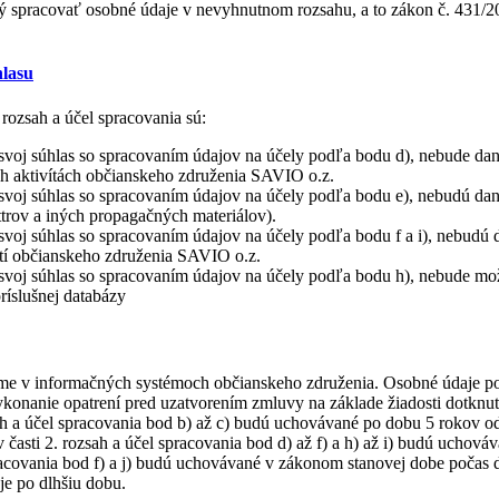
ý spracovať osobné údaje v nevyhnutnom rozsahu, a to zákon č. 431/20
hlasu
rozsah a účel spracovania sú:
o svoj súhlas so spracovaním údajov na účely podľa bodu d), nebude 
ch aktivítách občianskeho združenia SAVIO o.z.
svoj súhlas so spracovaním údajov na účely podľa bodu e), nebudú dane
trov a iných propagačných materiálov).
svoj súhlas so spracovaním údajov na účely podľa bodu f a i), nebudú 
stí občianskeho združenia SAVIO o.z.
svoj súhlas so spracovaním údajov na účely podľa bodu h), nebude možn
ríslušnej databázy
me v informačných systémoch občianskeho združenia. Osobné údaje posk
konanie opatrení pred uzatvorením zmluvy na základe žiadosti dotknut
ah a účel spracovania bod b) až c) budú uchovávané po dobu 5 rokov 
časti 2. rozsah a účel spracovania bod d) až f) a h) až i) budú uchová
acovania bod f) a j) budú uchovávané v zákonom stanovej dobe počas de
je po dlhšiu dobu.