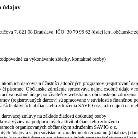
h údajov
etičova 7, 821 08 Bratislava, IČO: 30 79 95 62 (ďalej len „občianske 
 zodpovedné za vykonávanie zbierky, kontaktné osoby)
akom ich darcovia a účastníci adopčných programov (registrovaní darc
ky či písomne. Občianske združenie spracováva najmä osobné údaje v ro
pracúva osobné údaje používateľov webstránok občianskeho združenia 
mov (registrovaných darcov) sú spracované v súvislosti s finančnou p
lších aktivitách občianskeho združenia SAVIO o.z., a to najmä na niek
 darovacej zmluvy na základe žiadosti dotknutej osoby
dkov a výziev na podporu iných aktivít občianskeho združenia
ogramoch organizovaných občianskym združením SAVIO o.z.
tnutých údajov a s tým súvisiacim zaradením do zoznamu (databázy) dar