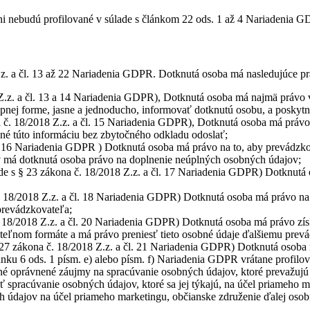
 nebudú profilované v súlade s článkom 22 ods. 1 až 4 Nariadenia GD
.z. a čl. 13 až 22 Nariadenia GDPR. Dotknutá osoba má nasledujúce pr
 Z.z. a čl. 13 a 14 Nariadenia GDPR), Dotknutá osoba má najmä právo v
upnej forme, jasne a jednoducho, informovať dotknutú osobu, a poskytn
 č. 18/2018 Z.z. a čl. 15 Nariadenia GDPR), Dotknutá osoba má právo 
inné túto informáciu bez zbytočného odkladu odoslať;
l. 16 Nariadenia GDPR ) Dotknutá osoba má právo na to, aby prevádzk
ov má dotknutá osoba právo na doplnenie neúplných osobných údajov;
de s § 23 zákona č. 18/2018 Z.z. a čl. 17 Nariadenia GDPR) Dotknutá
č. 18/2018 Z.z. a čl. 18 Nariadenia GDPR) Dotknutá osoba má právo na
 prevádzkovateľa;
. 18/2018 Z.z. a čl. 20 Nariadenia GDPR) Dotknutá osoba má právo získ
teľnom formáte a má právo preniesť tieto osobné údaje ďalšiemu prevá
 27 zákona č. 18/2018 Z.z. a čl. 21 Nariadenia GDPR) Dotknutá osoba
lánku 6 ods. 1 písm. e) alebo písm. f) Nariadenia GDPR vrátane profil
né oprávnené záujmy na spracúvanie osobných údajov, ktoré prevažujú
spracúvanie osobných údajov, ktoré sa jej týkajú, na účel priameho m
 údajov na účel priameho marketingu, občianske združenie ďalej osob