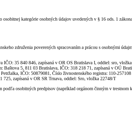
o osobitnej kategórie osobných údajov uvedených v § 16 ods. 1 zákona
skeho združenia poverených spracovaním a prácou s osobnými údajmi 
 IČO: 35 840 846, zapísaná v OR OS Bratislava I, oddiel: sro, vložk
dlom: Baštova 5, 811 03 Bratislava, IČO: 318 218 71, zapísaná v OÚ B
 Petržalka, IČO: 50879081, Číslo živnostenského registra: 110-257108
451 725, zapísaná v OR SR Trnava, oddiel: Sro, vložka 22748/T
odľa osobitných predpisov (napríklad orgánom činným v trestnom kon