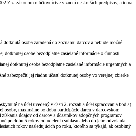
02 Z.z. zákonom o účtovníctve v znení neskorších predpisov, a to na
daná dotknutá osoba zaradená do zoznamu darcov a nebude možné
j dotknutej osobe bezodplatne zasielané informácie o činnosti
danej dotknutej osobe bezodplatne zasielané informácie urgentných a
é zabezpečiť jej riadnu účasť dotknutej osoby vo verejnej zbierke
ytnuté na účel uvedený v časti 2. rozsah a účel spracovania bod a)
ej osoby, maximálne po dobu participácie darcu v darcovskom
od získania údajov od darcov a účastníkov adopčných programov
vané po dobu 5 rokov od udelenia súhlasu alebo do jeho odvolania.
siatich rokov nasledujúcich po roku, ktorého sa týkajú, ak osobitný