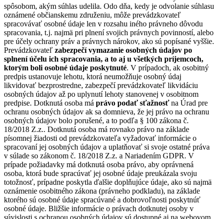
spôsobom, akým súhlas udelila. Odo dňa, kedy je odvolanie súhlasu
oznámené občianskemu združeniu, môže prevádzkovateľ
spracovávať osobné údaje len v rozsahu iného právneho dôvodu
spracovania, t.j. najmä pri plnení svojich právnych povinností, alebo
pre účely ochrany práv a právnych nárokov, ako sú popísané vyššie.
Prevádzkovateľ
zabezpečí vymazanie osobných údajov po
splnení účelu ich spracovania, a to aj u všetkých príjemcoch,
ktorým boli osobné údaje poskytnuté
. V prípadoch, ak osobitný
predpis ustanovuje lehotu, ktorá neumožňuje osobný údaj
likvidovať bezprostredne, zabezpečí prevádzkovateľ likvidáciu
osobných údajov až po uplynutí lehoty stanovenej v osobitnom
predpise. Dotknutá osoba má
právo podať sťažnosť
na Úrad pre
ochranu osobných údajov ak sa domnieva, že jej právo na ochranu
osobných údajov bolo porušené, a to podľa § 100 zákona č.
18/2018 Z.z.. Dotknutá osoba má rovnako právo na základe
písomnej žiadosti od prevádzkovateľa vyžadovať informácie o
spracovaní jej osobných údajov a uplatňovať si svoje ostatné práva
v súlade so zákonom č. 18/2018 Z.z. a Nariadením GDPR. V
prípade požiadavky má dotknutá osoba právo, aby oprávnená
osoba, ktorá bude spracúvať jej osobné údaje preukázala svoju
totožnosť, prípadne poskytla ďalšie doplňujúce údaje, ako sú najmä
oznámenie osobitného zákona (právneho podkladu), na základe
ktorého sú osobné údaje spracúvané a dobrovoľnosti poskytnúť
osobné údaje. Bližšie informácie o právach dotknutej osoby v
súvislosti s ochranou osobných údajov sú dostupné aj na webovom