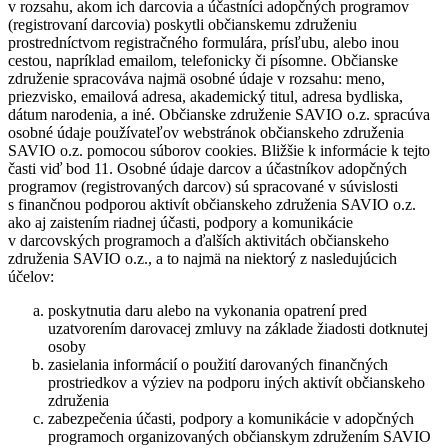
v rozsahu, akom ich darcovia a účastníci adopčných programov
(registrovaní darcovia) poskytli občianskemu združeniu
prostredníctvom registračného formulára, prísľubu, alebo inou
cestou, napríklad emailom, telefonicky či písomne. Občianske
združenie spracováva najmä osobné údaje v rozsahu: meno,
priezvisko, emailová adresa, akademický titul, adresa bydliska,
dátum narodenia, a iné. Občianske združenie SAVIO o.z. spracúva
osobné údaje používateľov webstránok občianskeho združenia
SAVIO o.z. pomocou súborov cookies. Bližšie k informácie k tejto
časti viď bod 11. Osobné údaje darcov a účastníkov adopčných
programov (registrovaných darcov) sú spracované v súvislosti
s finančnou podporou aktivít občianskeho združenia SAVIO o.z.
ako aj zaistením riadnej účasti, podpory a komunikácie
v darcovských programoch a ďalších aktivitách občianskeho
združenia SAVIO o.z., a to najmä na niektorý z nasledujúcich
účelov:
poskytnutia daru alebo na vykonania opatrení pred
uzatvorením darovacej zmluvy na základe žiadosti dotknutej
osoby
zasielania informácií o použití darovaných finančných
prostriedkov a výziev na podporu iných aktivít občianskeho
združenia
zabezpečenia účasti, podpory a komunikácie v adopčných
programoch organizovaných občianskym združením SAVIO