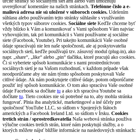
určité stránky so sociálnymi sieťami alebo vám umožňujú
uverejňovať komentáre na našich stránkach.
Telefónne číslo a e-
mailová adresa nie sú uložené v súboroch cookies.
Udelením
súhlasu alebo používaním tejto stránky súhlasíte s využívaním
všetkých typov súborov cookies.
Sociálne siete
Keďže chceme byť
vždy blízko k Vám a komunikovať s Vami spôsobom Vám najviac
vyhovujúcim, tak pri komunikácii s Vami používame aj sociálne
siete (Facebook, Youtube). Pri takejto komunikácii Vaše osobné
údaje spracúvajú nie len naše spoločnosti, ale aj poskytovatelia
sociálnych sietí, keďže používajú tzv. zásuvný modul (plug-in), ako
napr. „share“, „like“ alebo „pin“ tlačítka, ktoré pracujú ako cookies.
Či si vyberiete spôsob komunikácie s nami prostredníctvom
sociálnych sietí je na Vašom rozhodnutí, v každom prípade však
neodporúčame aby ste nám týmto spôsobom poskytovali Vaše
citlivé údaje. Ak nám poskytujete citlivé údaje, potom odporúčame
použiť iný spôsob komunikácie. O tom ako spracúva Vaše osobné
údaje Facebook sa dočítate
tu
a ako ich spracúva Youtube sa
dočítate
tu
. Tieto cookies nie sú potrebné na to, aby mohla stránka
fungovať. Plnia iba analytické, marketingové a iné účely pre
spoločnosť YouTube LLC, so sídlom v Spojených štátoch
amerických a Facebook Ireland Ltd. so sídlom v Írsku.
Cookies
tretích strán / sprostredkovatelia
Naša webová stránka používa
výlučne cookies tretích strán, ktoré nám poskytujú služby, a o
ktorých môžete nájsť bližšie informácie na nasledovných stránkach: