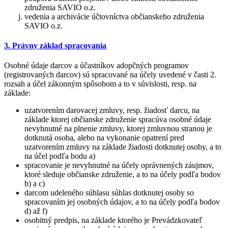
združenia SAVIO o.z.
vedenia a archivácie účtovníctva občianskeho združenia
SAVIO o.z.
3. Právny základ spracovania
Osobné údaje darcov a účastníkov adopčných programov
(registrovaných darcov) sú spracované na účely uvedené v časti 2.
rozsah a účel zákonným spôsobom a to v súvislosti, resp. na
základe:
uzatvorením darovacej zmluvy, resp. žiadosť darcu, na
základe ktorej občianske združenie spracúva osobné údaje
nevyhnutné na plnenie zmluvy, ktorej zmluvnou stranou je
dotknutá osoba, alebo na vykonanie opatrení pred
uzatvorením zmluvy na základe žiadosti dotknutej osoby, a to
na účel podľa bodu a)
spracovanie je nevyhnutné na účely oprávnených záujmov,
ktoré sleduje občianske združenie, a to na účely podľa bodov
b) a c)
darcom udeleného súhlasu súhlas dotknutej osoby so
spracovaním jej osobných údajov, a to na účely podľa bodov
d) až f)
osobitný predpis, na základe ktorého je Prevádzkovateľ