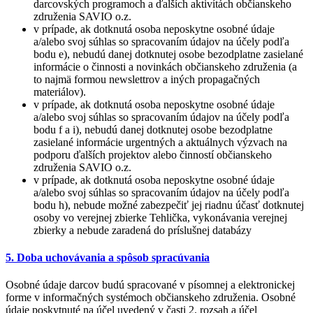
darcovských programoch a ďalších aktivítách občianskeho
združenia SAVIO o.z.
v prípade, ak dotknutá osoba neposkytne osobné údaje
a/alebo svoj súhlas so spracovaním údajov na účely podľa
bodu e), nebudú danej dotknutej osobe bezodplatne zasielané
informácie o činnosti a novinkách občianskeho združenia (a
to najmä formou newslettrov a iných propagačných
materiálov).
v prípade, ak dotknutá osoba neposkytne osobné údaje
a/alebo svoj súhlas so spracovaním údajov na účely podľa
bodu f a i), nebudú danej dotknutej osobe bezodplatne
zasielané informácie urgentných a aktuálnych výzvach na
podporu ďalších projektov alebo činností občianskeho
združenia SAVIO o.z.
v prípade, ak dotknutá osoba neposkytne osobné údaje
a/alebo svoj súhlas so spracovaním údajov na účely podľa
bodu h), nebude možné zabezpečiť jej riadnu účasť dotknutej
osoby vo verejnej zbierke Tehlička, vykonávania verejnej
zbierky a nebude zaradená do príslušnej databázy
5. Doba uchovávania a spôsob spracúvania
Osobné údaje darcov budú spracované v písomnej a elektronickej
forme v informačných systémoch občianskeho združenia. Osobné
údaje poskytnuté na účel uvedený v časti 2. rozsah a účel