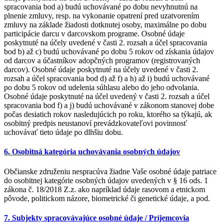
spracovania bod a) budú uchovávané po dobu nevyhnutnú na
plnenie zmluvy, resp. na vykonanie opatrení pred uzatvorením
zmluvy na základe žiadosti dotknutej osoby, maximálne po dobu
participácie darcu v darcovskom programe. Osobné údaje
poskytnuté na účely uvedené v časti 2. rozsah a účel spracovania
bod b) až c) budú uchovávané po dobu 5 rokov od získania údajov
od darcov a účastníkov adopčných programov (registrovaných
darcov). Osobné údaje poskytnuté na účely uvedené v časti 2.
rozsah a účel spracovania bod d) až f) a h) až i) budú uchovávané
po dobu 5 rokov od udelenia súhlasu alebo do jeho odvolania.
Osobné údaje poskytnuté na účel uvedený v časti 2. rozsah a účel
spracovania bod f) a j) budú uchovávané v zákonom stanovej dobe
počas desiatich rokov nasledujúcich po roku, ktorého sa týkajú, ak
osobitný predpis neustanoví prevádzkovateľovi povinnosť
uchovávať tieto údaje po dlhšiu dobu.
6. Osobitná kategória uchovávania osobných údajov
Občianske združeniu nespracúva žiadne Vaše osobné údaje patriace
do osobitnej kategórie osobných údajov uvedených v § 16 ods. 1
zákona č. 18/2018 Z.z. ako napríklad údaje rasovom a etnickom
pôvode, politickom názore, biometrické či genetické údaje, a pod.
7. Subjekty spracovávajúce osobné údaje / Príjemcovia