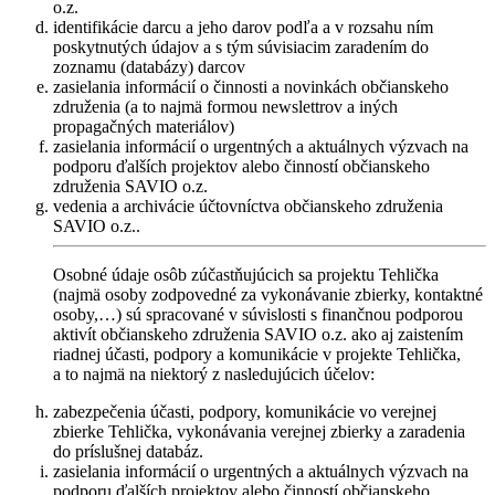
o.z.
identifikácie darcu a jeho darov podľa a v rozsahu ním
poskytnutých údajov a s tým súvisiacim zaradením do
zoznamu (databázy) darcov
zasielania informácií o činnosti a novinkách občianskeho
združenia (a to najmä formou newslettrov a iných
propagačných materiálov)
zasielania informácií o urgentných a aktuálnych výzvach na
podporu ďalších projektov alebo činností občianskeho
združenia SAVIO o.z.
vedenia a archivácie účtovníctva občianskeho združenia
SAVIO o.z..
Osobné údaje osôb zúčastňujúcich sa projektu Tehlička
(najmä osoby zodpovedné za vykonávanie zbierky, kontaktné
osoby,…) sú spracované v súvislosti s finančnou podporou
aktivít občianskeho združenia SAVIO o.z. ako aj zaistením
riadnej účasti, podpory a komunikácie v projekte Tehlička,
a to najmä na niektorý z nasledujúcich účelov:
zabezpečenia účasti, podpory, komunikácie vo verejnej
zbierke Tehlička, vykonávania verejnej zbierky a zaradenia
do príslušnej databáz.
zasielania informácií o urgentných a aktuálnych výzvach na
podporu ďalších projektov alebo činností občianskeho