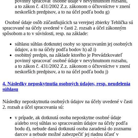
povinný spracovať osobné údaje v nevyhnutnom rozsahu,
a to zákon č. 431/2002 Z.z. zákonom o účtovníctve v znení
neskorších predpisov, a to na účel podľa bodu g)
Osobné údaje osôb zúčastňujúcich sa verejnej zbierky Tehlička sú
spracované na účely uvedené v časti 2. rozsah a účel zákonným
spôsobom a to v súvislosti, resp. na základe:
súhlasu súhlas dotknutej osoby so spracovaním jej osobných
údajov, a to na účely podľa bodov h) až i)
osobitný predpis, na základe ktorého je Prevádzkovateľ
povinný spracovať osobné údaje v nevyhnutnom rozsahu,
a to zákon č. 431/2002 Z.z. zákonom o účtovníctve v znení
neskorších predpisov, a to na účel podľa bodu j)
4. Následky neposkytnutia osobných údajov, resp. neudelenia
súhlasu
Následky neposkytnutia osobných údajov na účely uvedené v časti
2. rozsah a účel spracovania sú:
v prípade, ak dotknutá osoba neposkytne osobné údaje
a/alebo svoj súhlas so spracovaním údajov na účely podľa
bodu d), nebude daná dotknutá osoba zaradená do zoznamu
darcov a nebude možné zabezpečiť jej riadnu účasť v