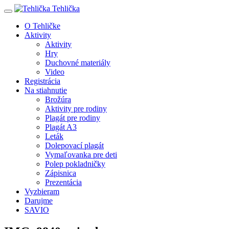
Tehlička
O Tehličke
Aktivity
Aktivity
Hry
Duchovné materiály
Video
Registrácia
Na stiahnutie
Brožúra
Aktivity pre rodiny
Plagát pre rodiny
Plagát A3
Leták
Dolepovací plagát
Vymaľovanka pre deti
Polep pokladničky
Zápisnica
Prezentácia
Vyzbieram
Darujme
SAVIO