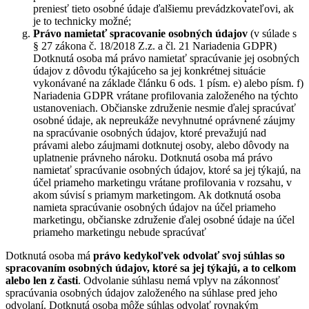
preniesť tieto osobné údaje ďalšiemu prevádzkovateľovi, ak
je to technicky možné;
Právo namietať
spracovanie osobných údajov
(v súlade s
§ 27 zákona č. 18/2018 Z.z. a čl. 21 Nariadenia GDPR)
Dotknutá osoba má právo namietať spracúvanie jej osobných
údajov z dôvodu týkajúceho sa jej konkrétnej situácie
vykonávané na základe článku 6 ods. 1 písm. e) alebo písm. f)
Nariadenia GDPR vrátane profilovania založeného na týchto
ustanoveniach. Občianske združenie nesmie ďalej spracúvať
osobné údaje, ak nepreukáže nevyhnutné oprávnené záujmy
na spracúvanie osobných údajov, ktoré prevažujú nad
právami alebo záujmami dotknutej osoby, alebo dôvody na
uplatnenie právneho nároku. Dotknutá osoba má právo
namietať spracúvanie osobných údajov, ktoré sa jej týkajú, na
účel priameho marketingu vrátane profilovania v rozsahu, v
akom súvisí s priamym marketingom. Ak dotknutá osoba
namieta spracúvanie osobných údajov na účel priameho
marketingu, občianske združenie ďalej osobné údaje na účel
priameho marketingu nebude spracúvať
Dotknutá osoba má
právo kedykoľvek odvolať svoj súhlas so
spracovaním osobných údajov, ktoré sa jej týkajú, a to celkom
alebo len z časti
. Odvolanie súhlasu nemá vplyv na zákonnosť
spracúvania osobných údajov založeného na súhlase pred jeho
odvolaní. Dotknutá osoba môže súhlas odvolať rovnakým