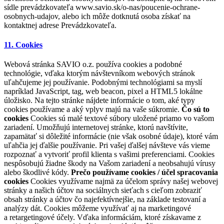
sídle prevádzkovateľa www.savio.sk/o-nas/poucenie-ochrane-
osobnych-udajov, alebo ich môže dotknutá osoba získať na
kontaktnej adrese Prevádzkovateľa.
11. Cookies
Webová stránka SAVIO o.z. používa cookies a podobné
technológie, vďaka ktorým návštevníkom webových stránok
uľahčujeme jej používanie. Podobnými technológiami sa myslí
napríklad JavaScript, tag, web beacon, pixel a HTML5 lokálne
úložisko. Na tejto stránke nájdete informácie o tom, aké typy
cookies používame a aký vplyv majú na vaše súkromie.
Čo sú to
cookies
Cookies sú malé textové súbory uložené priamo vo vašom
zariadení. Umožňujú internetovej stránke, ktorú navštívite,
zapamätať si dôležité informácie (nie však osobné údaje), ktoré vám
uľahčia jej ďalšie používanie. Pri vašej ďalšej návšteve vás vieme
rozpoznať a vytvoriť profil klienta s vašimi preferenciami. Cookies
nespôsobujú žiadne škody na Vašom zariadení a neobsahujú vírusy
alebo škodlivé kódy.
Prečo používame cookies / účel spracovania
cookies
Cookies využívame najmä za účelom správy našej webovej
stránky a našich účtov na sociálnych sieťach s cieľom zobraziť
obsah stránky a účtov čo najefektívnejšie, na základe testovaní a
analýzy dát. Cookies môžeme využívať aj na marketingové
a retargetingové účely. Vďaka informáciám, ktoré získavame z