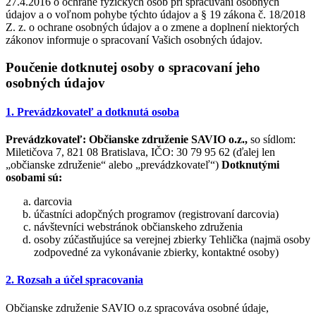
27.4.2016 o ochrane fyzických osôb pri spracúvaní osobných
údajov a o voľnom pohybe týchto údajov a § 19 zákona č. 18/2018
Z. z. o ochrane osobných údajov a o zmene a doplnení niektorých
zákonov informuje o spracovaní Vašich osobných údajov.
Poučenie dotknutej osoby o spracovaní jeho
osobných údajov
1. Prevádzkovateľ a dotknutá osoba
Prevádzkovateľ:
Občianske združenie SAVIO o.z.,
so sídlom:
Miletičova 7, 821 08 Bratislava, IČO: 30 79 95 62 (ďalej len
„občianske združenie“ alebo „prevádzkovateľ“)
Dotknutými
osobami sú:
darcovia
účastníci adopčných programov (registrovaní darcovia)
návštevníci webstránok občianskeho združenia
osoby zúčastňujúce sa verejnej zbierky Tehlička (najmä osoby
zodpovedné za vykonávanie zbierky, kontaktné osoby)
2. Rozsah a účel spracovania
Občianske združenie SAVIO o.z spracováva osobné údaje,