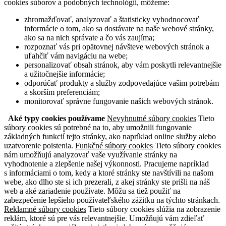
cookies súborov a podobných technológií, môžeme:
zhromažďovať, analyzovať a štatisticky vyhodnocovať
informácie o tom, ako sa dostávate na naše webové stránky,
ako sa na nich správate a čo vás zaujíma;
rozpoznať vás pri opätovnej návšteve webových stránok a
uľahčiť vám navigáciu na webe;
personalizovať obsah stránok, aby vám poskytli relevantnejšie
a užitočnejšie informácie;
odporúčať produkty a služby zodpovedajúce vašim potrebám
a skorším preferenciám;
monitorovať správne fungovanie našich webových stránok.
Aké typy cookies používame
Nevyhnutné súbory cookies
Tieto
súbory cookies sú potrebné na to, aby umožnili fungovanie
základných funkcií tejto stránky, ako napríklad online služby alebo
uzatvorenie poistenia.
Funkčné súbory cookies
Tieto súbory cookies
nám umožňujú analyzovať vaše využívanie stránky na
vyhodnotenie a zlepšenie našej výkonnosti. Pracujeme napríklad
s informáciami o tom, kedy a ktoré stránky ste navštívili na našom
webe, ako dlho ste si ich prezerali, z akej stránky ste prišli na náš
web a aké zariadenie používate. Môžu sa tiež použiť na
zabezpečenie lepšieho používateľského zážitku na týchto stránkach.
Reklamné súbory cookies
Tieto súbory cookies slúžia na zobrazenie
reklám, ktoré sú pre vás relevantnejšie. Umožňujú vám zdieľať