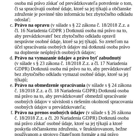
osoba má právo získať od prevádzkovateľa potvrdenie o tom,
či sa spracúvajú osobné údaje, ktoré sa jej týkajú a občianske
združenie je povinné túto informáciu bez zbytočného odkladu
odoslať;
Právo na opravu
(v súlade s § 22 zákona č. 18/2018 Z.z. a
čl. 16 Nariadenia GDPR ) Dotknutá osoba má právo na to,
aby prevádzkovateľ bez zbytočného odkladu opravil
nesprávne osobné údaje, ktoré sa jej týkajú. So zreteľom na
účel spracúvania osobných údajov má dotknutá osoba právo
na doplnenie neúplných osobných údajov;
Právo na vymazanie údajov a právo byť zabudnutý
(v súlade s § 23 zákona č. 18/2018 Z.z. a čl. 17 Nariadenia
GDPR) Dotknutá osoba má právo na to, aby prevádzkovateľ
bez zbytočného odkladu vymazal osobné údaje, ktoré sa jej
týkajú;
Právo na obmedzenie spracúvania
(v súlade s § 24 zákona
č. 18/2018 Z.z. a čl. 18 Nariadenia GDPR) Dotknutá osoba
má právo na to, aby prevádzkovateľ obmedzil spracúvanie
osobných údajov v súvislosti s riešením okolností spracovania
osobných údajov u prevádzkovateľa;
Právo na prenos osobných údajov
(v súlade s § 26 zákona
č. 18/2018 Z.z. a čl. 20 Nariadenia GDPR) Dotknutá osoba
má právo získať osobné údaje, ktoré sa jej týkajú a ktoré
poskytla občianskemu združeniu, v štruktúrovanom, bežne
používanom a strojovo čitateľnom formáte a má právo