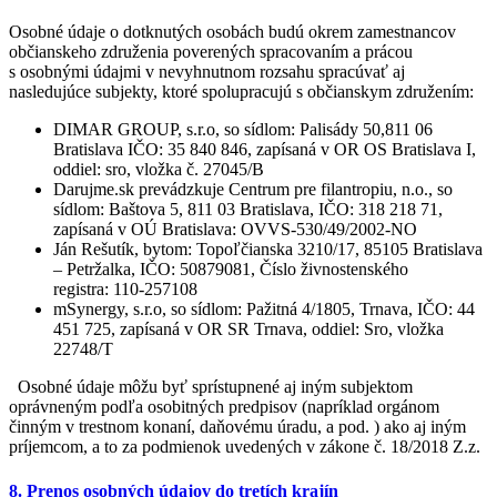
Osobné údaje o dotknutých osobách budú okrem zamestnancov
občianskeho združenia poverených spracovaním a prácou
s osobnými údajmi v nevyhnutnom rozsahu spracúvať aj
nasledujúce subjekty, ktoré spolupracujú s občianskym združením:
DIMAR GROUP, s.r.o, so sídlom: Palisády 50,811 06
Bratislava IČO: 35 840 846, zapísaná v OR OS Bratislava I,
oddiel: sro, vložka č. 27045/B
Darujme.sk prevádzkuje Centrum pre filantropiu, n.o., so
sídlom: Baštova 5, 811 03 Bratislava, IČO: 318 218 71,
zapísaná v OÚ Bratislava: OVVS-530/49/2002-NO
Ján Rešutík, bytom: Topoľčianska 3210/17, 85105 Bratislava
– Petržalka, IČO: 50879081, Číslo živnostenského
registra: 110-257108
mSynergy, s.r.o, so sídlom: Pažitná 4/1805, Trnava, IČO: 44
451 725, zapísaná v OR SR Trnava, oddiel: Sro, vložka
22748/T
Osobné údaje môžu byť sprístupnené aj iným subjektom
oprávneným podľa osobitných predpisov (napríklad orgánom
činným v trestnom konaní, daňovému úradu, a pod. ) ako aj iným
príjemcom, a to za podmienok uvedených v zákone č. 18/2018 Z.z.
8. Prenos osobných údajov do tretích krajín