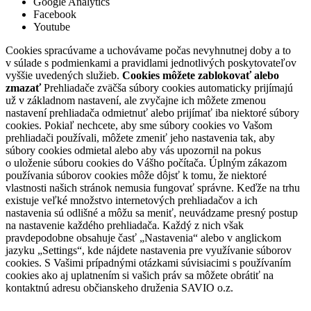
Google Analytics
Facebook
Youtube
Cookies spracúvame a uchovávame počas nevyhnutnej doby a to
v súlade s podmienkami a pravidlami jednotlivých poskytovateľov
vyššie uvedených služieb.
Cookies môžete zablokovať alebo
zmazať
Prehliadače zväčša súbory cookies automaticky prijímajú
už v základnom nastavení, ale zvyčajne ich môžete zmenou
nastavení prehliadača odmietnuť alebo prijímať iba niektoré súbory
cookies. Pokiaľ nechcete, aby sme súbory cookies vo Vašom
prehliadači používali, môžete zmeniť jeho nastavenia tak, aby
súbory cookies odmietal alebo aby vás upozornil na pokus
o uloženie súboru cookies do Vášho počítača. Úplným zákazom
používania súborov cookies môže dôjsť k tomu, že niektoré
vlastnosti našich stránok nemusia fungovať správne. Keďže na trhu
existuje veľké množstvo internetových prehliadačov a ich
nastavenia sú odlišné a môžu sa meniť, neuvádzame presný postup
na nastavenie každého prehliadača. Každý z nich však
pravdepodobne obsahuje časť „Nastavenia“ alebo v anglickom
jazyku „Settings“, kde nájdete nastavenia pre využívanie súborov
cookies. S Vašimi prípadnými otázkami súvisiacimi s používaním
cookies ako aj uplatnením si vašich práv sa môžete obrátiť na
kontaktnú adresu občianskeho druženia SAVIO o.z.