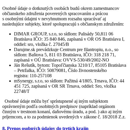
Osobné údaje o dotknutých osobách budú okrem zamestnancov
občianskeho združenia poverených spracovaním a prácou
s osobnými údajmi v nevyhnutnom rozsahu spracúvať aj
nasledujúce subjekty, ktoré spolupracujú s občianskym združením:
DIMAR GROUP, s.r.o, so sídlom: Palisády 50,811 06
Bratislava IČO: 35 840 846, zapísaná v OR OS Bratislava I,
oddiel: sro, vložka č. 27045/B
Darujme.sk prevádzkuje Centrum pre filantropiu, n.o., so
sídlom: Baštova 5, 811 03 Bratislava, IČO: 318 218 71,
zapísaná v OÚ Bratislava: OVVS-530/49/2002-NO
Ján Rešutík, bytom: Topoľčianska 3210/17, 85105 Bratislava
– Petržalka, IČO: 50879081, Číslo živnostenského
registra: 110-257108
mSynergy, s.r.o, so sídlom: Pažitná 4/1805, Trnava, IČO: 44
451 725, zapísaná v OR SR Trnava, oddiel: Sro, vložka
22748/T
Osobné údaje môžu byť sprístupnené aj iným subjektom
oprávneným podľa osobitných predpisov (napríklad orgánom
činným v trestnom konaní, daňovému úradu, a pod. ) ako aj iným
príjemcom, a to za podmienok uvedených v zákone č. 18/2018 Z.z.
8. Prenos osobných údajov do tretích krajín