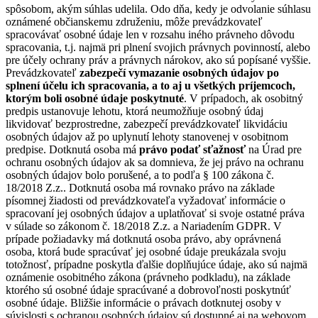
spôsobom, akým súhlas udelila. Odo dňa, kedy je odvolanie súhlasu
oznámené občianskemu združeniu, môže prevádzkovateľ
spracovávať osobné údaje len v rozsahu iného právneho dôvodu
spracovania, t.j. najmä pri plnení svojich právnych povinností, alebo
pre účely ochrany práv a právnych nárokov, ako sú popísané vyššie.
Prevádzkovateľ
zabezpečí vymazanie osobných údajov po
splnení účelu ich spracovania, a to aj u všetkých príjemcoch,
ktorým boli osobné údaje poskytnuté
. V prípadoch, ak osobitný
predpis ustanovuje lehotu, ktorá neumožňuje osobný údaj
likvidovať bezprostredne, zabezpečí prevádzkovateľ likvidáciu
osobných údajov až po uplynutí lehoty stanovenej v osobitnom
predpise. Dotknutá osoba má
právo podať sťažnosť
na Úrad pre
ochranu osobných údajov ak sa domnieva, že jej právo na ochranu
osobných údajov bolo porušené, a to podľa § 100 zákona č.
18/2018 Z.z.. Dotknutá osoba má rovnako právo na základe
písomnej žiadosti od prevádzkovateľa vyžadovať informácie o
spracovaní jej osobných údajov a uplatňovať si svoje ostatné práva
v súlade so zákonom č. 18/2018 Z.z. a Nariadením GDPR. V
prípade požiadavky má dotknutá osoba právo, aby oprávnená
osoba, ktorá bude spracúvať jej osobné údaje preukázala svoju
totožnosť, prípadne poskytla ďalšie doplňujúce údaje, ako sú najmä
oznámenie osobitného zákona (právneho podkladu), na základe
ktorého sú osobné údaje spracúvané a dobrovoľnosti poskytnúť
osobné údaje. Bližšie informácie o právach dotknutej osoby v
súvislosti s ochranou osobných údajov sú dostupné aj na webovom