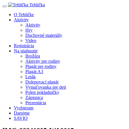
Tehlička
O Tehličke
Aktivity
Aktivity
Hry
Duchovné materiály
Video
Registrácia
Na stiahnutie
Brožúra
Aktivity pre rodiny
Plagát pre rodiny
Plagát A3
Leták
Dolepovací plagát
Vymaľovanka pre deti
Polep pokladničky
Zápisnica
Prezentácia
Vyzbieram
Darujme
SAVIO