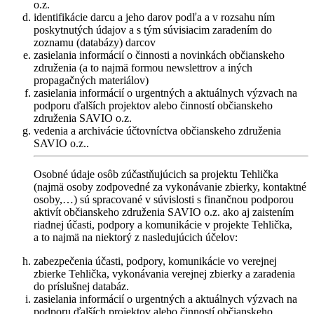
o.z.
identifikácie darcu a jeho darov podľa a v rozsahu ním
poskytnutých údajov a s tým súvisiacim zaradením do
zoznamu (databázy) darcov
zasielania informácií o činnosti a novinkách občianskeho
združenia (a to najmä formou newslettrov a iných
propagačných materiálov)
zasielania informácií o urgentných a aktuálnych výzvach na
podporu ďalších projektov alebo činností občianskeho
združenia SAVIO o.z.
vedenia a archivácie účtovníctva občianskeho združenia
SAVIO o.z..
Osobné údaje osôb zúčastňujúcich sa projektu Tehlička
(najmä osoby zodpovedné za vykonávanie zbierky, kontaktné
osoby,…) sú spracované v súvislosti s finančnou podporou
aktivít občianskeho združenia SAVIO o.z. ako aj zaistením
riadnej účasti, podpory a komunikácie v projekte Tehlička,
a to najmä na niektorý z nasledujúcich účelov:
zabezpečenia účasti, podpory, komunikácie vo verejnej
zbierke Tehlička, vykonávania verejnej zbierky a zaradenia
do príslušnej databáz.
zasielania informácií o urgentných a aktuálnych výzvach na
podporu ďalších projektov alebo činností občianskeho