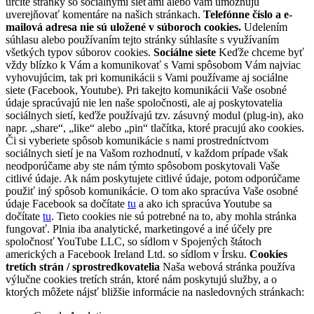
určité stránky so sociálnymi sieťami alebo vám umožňujú
uverejňovať komentáre na našich stránkach.
Telefónne číslo a e-
mailová adresa nie sú uložené v súboroch cookies.
Udelením
súhlasu alebo používaním tejto stránky súhlasíte s využívaním
všetkých typov súborov cookies.
Sociálne siete
Keďže chceme byť
vždy blízko k Vám a komunikovať s Vami spôsobom Vám najviac
vyhovujúcim, tak pri komunikácii s Vami používame aj sociálne
siete (Facebook, Youtube). Pri takejto komunikácii Vaše osobné
údaje spracúvajú nie len naše spoločnosti, ale aj poskytovatelia
sociálnych sietí, keďže používajú tzv. zásuvný modul (plug-in), ako
napr. „share“, „like“ alebo „pin“ tlačítka, ktoré pracujú ako cookies.
Či si vyberiete spôsob komunikácie s nami prostredníctvom
sociálnych sietí je na Vašom rozhodnutí, v každom prípade však
neodporúčame aby ste nám týmto spôsobom poskytovali Vaše
citlivé údaje. Ak nám poskytujete citlivé údaje, potom odporúčame
použiť iný spôsob komunikácie. O tom ako spracúva Vaše osobné
údaje Facebook sa dočítate
tu
a ako ich spracúva Youtube sa
dočítate
tu
. Tieto cookies nie sú potrebné na to, aby mohla stránka
fungovať. Plnia iba analytické, marketingové a iné účely pre
spoločnosť YouTube LLC, so sídlom v Spojených štátoch
amerických a Facebook Ireland Ltd. so sídlom v Írsku.
Cookies
tretích strán / sprostredkovatelia
Naša webová stránka používa
výlučne cookies tretích strán, ktoré nám poskytujú služby, a o
ktorých môžete nájsť bližšie informácie na nasledovných stránkach: