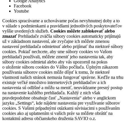
Google Analytics
Facebook
Youtube
Cookies spracúvame a uchovávame počas nevyhnutnej doby a to
v súlade s podmienkami a pravidlami jednotlivých poskytovateľov
vyššie uvedených služieb.
Cookies môžete zablokovať alebo
zmazať
Prehliadače zväčša súbory cookies automaticky prijímajú
už v základnom nastavení, ale zvyčajne ich môžete zmenou
nastavení prehliadača odmietnuť alebo prijímať iba niektoré súbory
cookies. Pokiaľ nechcete, aby sme súbory cookies vo Vašom
prehliadači používali, môžete zmeniť jeho nastavenia tak, aby
súbory cookies odmietal alebo aby vás upozornil na pokus
o uloženie súboru cookies do Vášho počítača. Úplným zákazom
používania súborov cookies môže dôjsť k tomu, že niektoré
vlastnosti našich stránok nemusia fungovať správne. Keďže na trhu
existuje veľké množstvo internetových prehliadačov a ich
nastavenia sú odlišné a môžu sa meniť, neuvádzame presný postup
na nastavenie každého prehliadača. Každý z nich však
pravdepodobne obsahuje časť „Nastavenia“ alebo v anglickom
jazyku „Settings“, kde nájdete nastavenia pre využívanie súborov
cookies. S Vašimi prípadnými otázkami súvisiacimi s používaním
cookies ako aj uplatnením si vašich práv sa môžete obrátiť na
kontaktnú adresu občianskeho druženia SAVIO o.z.