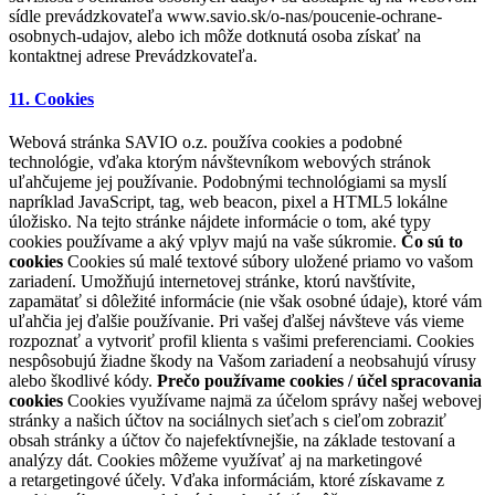
sídle prevádzkovateľa www.savio.sk/o-nas/poucenie-ochrane-
osobnych-udajov, alebo ich môže dotknutá osoba získať na
kontaktnej adrese Prevádzkovateľa.
11. Cookies
Webová stránka SAVIO o.z. používa cookies a podobné
technológie, vďaka ktorým návštevníkom webových stránok
uľahčujeme jej používanie. Podobnými technológiami sa myslí
napríklad JavaScript, tag, web beacon, pixel a HTML5 lokálne
úložisko. Na tejto stránke nájdete informácie o tom, aké typy
cookies používame a aký vplyv majú na vaše súkromie.
Čo sú to
cookies
Cookies sú malé textové súbory uložené priamo vo vašom
zariadení. Umožňujú internetovej stránke, ktorú navštívite,
zapamätať si dôležité informácie (nie však osobné údaje), ktoré vám
uľahčia jej ďalšie používanie. Pri vašej ďalšej návšteve vás vieme
rozpoznať a vytvoriť profil klienta s vašimi preferenciami. Cookies
nespôsobujú žiadne škody na Vašom zariadení a neobsahujú vírusy
alebo škodlivé kódy.
Prečo používame cookies / účel spracovania
cookies
Cookies využívame najmä za účelom správy našej webovej
stránky a našich účtov na sociálnych sieťach s cieľom zobraziť
obsah stránky a účtov čo najefektívnejšie, na základe testovaní a
analýzy dát. Cookies môžeme využívať aj na marketingové
a retargetingové účely. Vďaka informáciám, ktoré získavame z