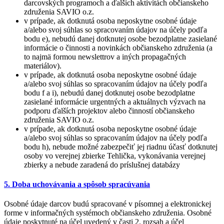
darcovských programoch a ďalších aktivítách občianskeho
združenia SAVIO o.z.
v prípade, ak dotknutá osoba neposkytne osobné údaje
a/alebo svoj súhlas so spracovaním údajov na účely podľa
bodu e), nebudú danej dotknutej osobe bezodplatne zasielané
informácie o činnosti a novinkách občianskeho združenia (a
to najmä formou newslettrov a iných propagačných
materiálov).
v prípade, ak dotknutá osoba neposkytne osobné údaje
a/alebo svoj súhlas so spracovaním údajov na účely podľa
bodu f a i), nebudú danej dotknutej osobe bezodplatne
zasielané informácie urgentných a aktuálnych výzvach na
podporu ďalších projektov alebo činností občianskeho
združenia SAVIO o.z.
v prípade, ak dotknutá osoba neposkytne osobné údaje
a/alebo svoj súhlas so spracovaním údajov na účely podľa
bodu h), nebude možné zabezpečiť jej riadnu účasť dotknutej
osoby vo verejnej zbierke Tehlička, vykonávania verejnej
zbierky a nebude zaradená do príslušnej databázy
5. Doba uchovávania a spôsob spracúvania
Osobné údaje darcov budú spracované v písomnej a elektronickej
forme v informačných systémoch občianskeho združenia. Osobné
údaje poskytnuté na účel uvedený v časti 2. rozsah a účel