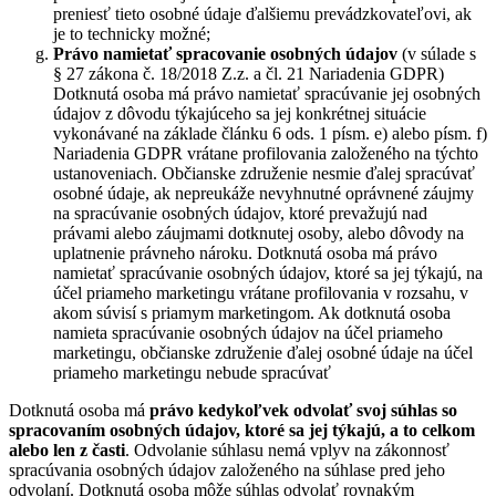
preniesť tieto osobné údaje ďalšiemu prevádzkovateľovi, ak
je to technicky možné;
Právo namietať
spracovanie osobných údajov
(v súlade s
§ 27 zákona č. 18/2018 Z.z. a čl. 21 Nariadenia GDPR)
Dotknutá osoba má právo namietať spracúvanie jej osobných
údajov z dôvodu týkajúceho sa jej konkrétnej situácie
vykonávané na základe článku 6 ods. 1 písm. e) alebo písm. f)
Nariadenia GDPR vrátane profilovania založeného na týchto
ustanoveniach. Občianske združenie nesmie ďalej spracúvať
osobné údaje, ak nepreukáže nevyhnutné oprávnené záujmy
na spracúvanie osobných údajov, ktoré prevažujú nad
právami alebo záujmami dotknutej osoby, alebo dôvody na
uplatnenie právneho nároku. Dotknutá osoba má právo
namietať spracúvanie osobných údajov, ktoré sa jej týkajú, na
účel priameho marketingu vrátane profilovania v rozsahu, v
akom súvisí s priamym marketingom. Ak dotknutá osoba
namieta spracúvanie osobných údajov na účel priameho
marketingu, občianske združenie ďalej osobné údaje na účel
priameho marketingu nebude spracúvať
Dotknutá osoba má
právo kedykoľvek odvolať svoj súhlas so
spracovaním osobných údajov, ktoré sa jej týkajú, a to celkom
alebo len z časti
. Odvolanie súhlasu nemá vplyv na zákonnosť
spracúvania osobných údajov založeného na súhlase pred jeho
odvolaní. Dotknutá osoba môže súhlas odvolať rovnakým