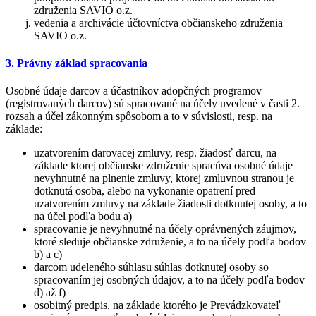
združenia SAVIO o.z.
vedenia a archivácie účtovníctva občianskeho združenia
SAVIO o.z.
3. Právny základ spracovania
Osobné údaje darcov a účastníkov adopčných programov
(registrovaných darcov) sú spracované na účely uvedené v časti 2.
rozsah a účel zákonným spôsobom a to v súvislosti, resp. na
základe:
uzatvorením darovacej zmluvy, resp. žiadosť darcu, na
základe ktorej občianske združenie spracúva osobné údaje
nevyhnutné na plnenie zmluvy, ktorej zmluvnou stranou je
dotknutá osoba, alebo na vykonanie opatrení pred
uzatvorením zmluvy na základe žiadosti dotknutej osoby, a to
na účel podľa bodu a)
spracovanie je nevyhnutné na účely oprávnených záujmov,
ktoré sleduje občianske združenie, a to na účely podľa bodov
b) a c)
darcom udeleného súhlasu súhlas dotknutej osoby so
spracovaním jej osobných údajov, a to na účely podľa bodov
d) až f)
osobitný predpis, na základe ktorého je Prevádzkovateľ