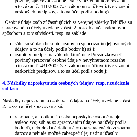
povinný spracovať osobné údaje v nevyhnutnom rozsahu,
a to zákon č. 431/2002 Z.z. zákonom o účtovníctve v znení
neskorších predpisov, a to na účel podľa bodu g)
Osobné údaje osôb zúčastňujúcich sa verejnej zbierky Tehlička sú
spracované na účely uvedené v časti 2. rozsah a účel zákonným
spôsobom a to v súvislosti, resp. na základe:
súhlasu súhlas dotknutej osoby so spracovaním jej osobných
údajov, a to na účely podľa bodov h) až i)
osobitný predpis, na základe ktorého je Prevádzkovateľ
povinný spracovať osobné údaje v nevyhnutnom rozsahu,
a to zákon č. 431/2002 Z.z. zákonom o účtovníctve v znení
neskorších predpisov, a to na účel podľa bodu j)
4. Následky neposkytnutia osobných údajov, resp. neudelenia
súhlasu
Následky neposkytnutia osobných údajov na účely uvedené v časti
2. rozsah a účel spracovania sú:
v prípade, ak dotknutá osoba neposkytne osobné údaje
a/alebo svoj súhlas so spracovaním údajov na účely podľa
bodu d), nebude daná dotknutá osoba zaradená do zoznamu
darcov a nebude možné zabezpečiť jej riadnu účasť v