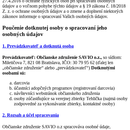
27.4.2016 o ochrane fyzických osôb pri spracúvaní osobných
údajov a o voľnom pohybe týchto údajov a § 19 zákona č. 18/2018
Z. z. o ochrane osobných údajov a o zmene a doplnení niektorých
zákonov informuje o spracovaní Vašich osobných údajov.
Poučenie dotknutej osoby o spracovaní jeho
osobných údajov
1. Prevádzkovateľ a dotknutá osoba
Prevádzkovateľ:
Občianske združenie SAVIO o.z.,
so sídlom:
Miletičova 7, 821 08 Bratislava, IČO: 30 79 95 62 (ďalej len
„občianske združenie“ alebo „prevádzkovateľ“)
Dotknutými
osobami sú:
darcovia
účastníci adopčných programov (registrovaní darcovia)
návštevníci webstránok občianskeho združenia
osoby zúčastňujúce sa verejnej zbierky Tehlička (najmä osoby
zodpovedné za vykonávanie zbierky, kontaktné osoby)
2. Rozsah a účel spracovania
Občianske združenie SAVIO o.z spracováva osobné údaje,