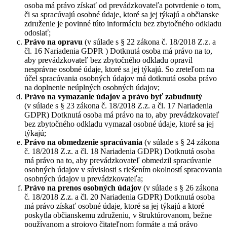
osoba má právo získať od prevádzkovateľa potvrdenie o tom,
či sa spracúvajú osobné údaje, ktoré sa jej týkajú a občianske
združenie je povinné túto informáciu bez zbytočného odkladu
odoslať;
Právo na opravu
(v súlade s § 22 zákona č. 18/2018 Z.z. a
čl. 16 Nariadenia GDPR ) Dotknutá osoba má právo na to,
aby prevádzkovateľ bez zbytočného odkladu opravil
nesprávne osobné údaje, ktoré sa jej týkajú. So zreteľom na
účel spracúvania osobných údajov má dotknutá osoba právo
na doplnenie neúplných osobných údajov;
Právo na vymazanie údajov a právo byť zabudnutý
(v súlade s § 23 zákona č. 18/2018 Z.z. a čl. 17 Nariadenia
GDPR) Dotknutá osoba má právo na to, aby prevádzkovateľ
bez zbytočného odkladu vymazal osobné údaje, ktoré sa jej
týkajú;
Právo na obmedzenie spracúvania
(v súlade s § 24 zákona
č. 18/2018 Z.z. a čl. 18 Nariadenia GDPR) Dotknutá osoba
má právo na to, aby prevádzkovateľ obmedzil spracúvanie
osobných údajov v súvislosti s riešením okolností spracovania
osobných údajov u prevádzkovateľa;
Právo na prenos osobných údajov
(v súlade s § 26 zákona
č. 18/2018 Z.z. a čl. 20 Nariadenia GDPR) Dotknutá osoba
má právo získať osobné údaje, ktoré sa jej týkajú a ktoré
poskytla občianskemu združeniu, v štruktúrovanom, bežne
používanom a strojovo čitateľnom formáte a má právo