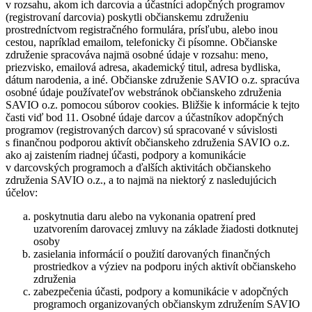
v rozsahu, akom ich darcovia a účastníci adopčných programov
(registrovaní darcovia) poskytli občianskemu združeniu
prostredníctvom registračného formulára, prísľubu, alebo inou
cestou, napríklad emailom, telefonicky či písomne. Občianske
združenie spracováva najmä osobné údaje v rozsahu: meno,
priezvisko, emailová adresa, akademický titul, adresa bydliska,
dátum narodenia, a iné. Občianske združenie SAVIO o.z. spracúva
osobné údaje používateľov webstránok občianskeho združenia
SAVIO o.z. pomocou súborov cookies. Bližšie k informácie k tejto
časti viď bod 11. Osobné údaje darcov a účastníkov adopčných
programov (registrovaných darcov) sú spracované v súvislosti
s finančnou podporou aktivít občianskeho združenia SAVIO o.z.
ako aj zaistením riadnej účasti, podpory a komunikácie
v darcovských programoch a ďalších aktivitách občianskeho
združenia SAVIO o.z., a to najmä na niektorý z nasledujúcich
účelov:
poskytnutia daru alebo na vykonania opatrení pred
uzatvorením darovacej zmluvy na základe žiadosti dotknutej
osoby
zasielania informácií o použití darovaných finančných
prostriedkov a výziev na podporu iných aktivít občianskeho
združenia
zabezpečenia účasti, podpory a komunikácie v adopčných
programoch organizovaných občianskym združením SAVIO