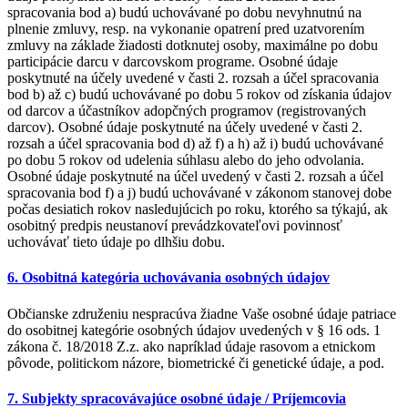
spracovania bod a) budú uchovávané po dobu nevyhnutnú na
plnenie zmluvy, resp. na vykonanie opatrení pred uzatvorením
zmluvy na základe žiadosti dotknutej osoby, maximálne po dobu
participácie darcu v darcovskom programe. Osobné údaje
poskytnuté na účely uvedené v časti 2. rozsah a účel spracovania
bod b) až c) budú uchovávané po dobu 5 rokov od získania údajov
od darcov a účastníkov adopčných programov (registrovaných
darcov). Osobné údaje poskytnuté na účely uvedené v časti 2.
rozsah a účel spracovania bod d) až f) a h) až i) budú uchovávané
po dobu 5 rokov od udelenia súhlasu alebo do jeho odvolania.
Osobné údaje poskytnuté na účel uvedený v časti 2. rozsah a účel
spracovania bod f) a j) budú uchovávané v zákonom stanovej dobe
počas desiatich rokov nasledujúcich po roku, ktorého sa týkajú, ak
osobitný predpis neustanoví prevádzkovateľovi povinnosť
uchovávať tieto údaje po dlhšiu dobu.
6. Osobitná kategória uchovávania osobných údajov
Občianske združeniu nespracúva žiadne Vaše osobné údaje patriace
do osobitnej kategórie osobných údajov uvedených v § 16 ods. 1
zákona č. 18/2018 Z.z. ako napríklad údaje rasovom a etnickom
pôvode, politickom názore, biometrické či genetické údaje, a pod.
7. Subjekty spracovávajúce osobné údaje / Príjemcovia