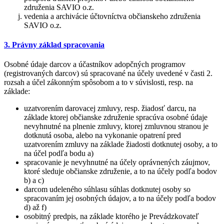
združenia SAVIO o.z.
vedenia a archivácie účtovníctva občianskeho združenia
SAVIO o.z.
3. Právny základ spracovania
Osobné údaje darcov a účastníkov adopčných programov
(registrovaných darcov) sú spracované na účely uvedené v časti 2.
rozsah a účel zákonným spôsobom a to v súvislosti, resp. na
základe:
uzatvorením darovacej zmluvy, resp. žiadosť darcu, na
základe ktorej občianske združenie spracúva osobné údaje
nevyhnutné na plnenie zmluvy, ktorej zmluvnou stranou je
dotknutá osoba, alebo na vykonanie opatrení pred
uzatvorením zmluvy na základe žiadosti dotknutej osoby, a to
na účel podľa bodu a)
spracovanie je nevyhnutné na účely oprávnených záujmov,
ktoré sleduje občianske združenie, a to na účely podľa bodov
b) a c)
darcom udeleného súhlasu súhlas dotknutej osoby so
spracovaním jej osobných údajov, a to na účely podľa bodov
d) až f)
osobitný predpis, na základe ktorého je Prevádzkovateľ