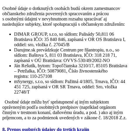
Osobné údaje o dotknutých osobách budú okrem zamestnancov
občianskeho združenia poverených spracovaním a prácou
s osobnými údajmi v nevyhnutnom rozsahu spracúvať aj
nasledujúce subjekty, ktoré spolupracujú s občianskym združením:
DIMAR GROUP, s.r.o, so sídlom: Palisády 50,811 06
Bratislava IČO: 35 840 846, zapísaná v OR OS Bratislava I,
oddiel: sro, vložka č. 27045/B
Darujme.sk prevádzkuje Centrum pre filantropiu, n.o., so
sídlom: Baštova 5, 811 03 Bratislava, IČO: 318 218 71,
zapísaná v OÚ Bratislava: OVVS-530/49/2002-NO
Ján Rešutík, bytom: Topoľčianska 3210/17, 85105 Bratislava
– Petržalka, IČO: 50879081, Číslo živnostenského
registra: 110-257108
mSynergy, s.r.o, so sídlom: Pažitná 4/1805, Trnava, IČO: 44
451 725, zapísaná v OR SR Trnava, oddiel: Sro, vložka
22748/T
Osobné údaje môžu byť sprístupnené aj iným subjektom
oprávneným podľa osobitných predpisov (napríklad orgánom
činným v trestnom konaní, daňovému úradu, a pod. ) ako aj iným
príjemcom, a to za podmienok uvedených v zákone č. 18/2018 Z.z.
8. Prenos osobných údajov do tretích krajín