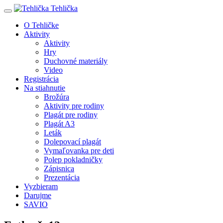
Tehlička
O Tehličke
Aktivity
Aktivity
Hry
Duchovné materiály
Video
Registrácia
Na stiahnutie
Brožúra
Aktivity pre rodiny
Plagát pre rodiny
Plagát A3
Leták
Dolepovací plagát
Vymaľovanka pre deti
Polep pokladničky
Zápisnica
Prezentácia
Vyzbieram
Darujme
SAVIO