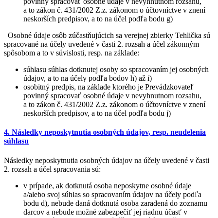
povinný spracovať osobné údaje v nevyhnutnom rozsahu,
a to zákon č. 431/2002 Z.z. zákonom o účtovníctve v znení
neskorších predpisov, a to na účel podľa bodu g)
Osobné údaje osôb zúčastňujúcich sa verejnej zbierky Tehlička sú
spracované na účely uvedené v časti 2. rozsah a účel zákonným
spôsobom a to v súvislosti, resp. na základe:
súhlasu súhlas dotknutej osoby so spracovaním jej osobných
údajov, a to na účely podľa bodov h) až i)
osobitný predpis, na základe ktorého je Prevádzkovateľ
povinný spracovať osobné údaje v nevyhnutnom rozsahu,
a to zákon č. 431/2002 Z.z. zákonom o účtovníctve v znení
neskorších predpisov, a to na účel podľa bodu j)
4. Následky neposkytnutia osobných údajov, resp. neudelenia
súhlasu
Následky neposkytnutia osobných údajov na účely uvedené v časti
2. rozsah a účel spracovania sú:
v prípade, ak dotknutá osoba neposkytne osobné údaje
a/alebo svoj súhlas so spracovaním údajov na účely podľa
bodu d), nebude daná dotknutá osoba zaradená do zoznamu
darcov a nebude možné zabezpečiť jej riadnu účasť v