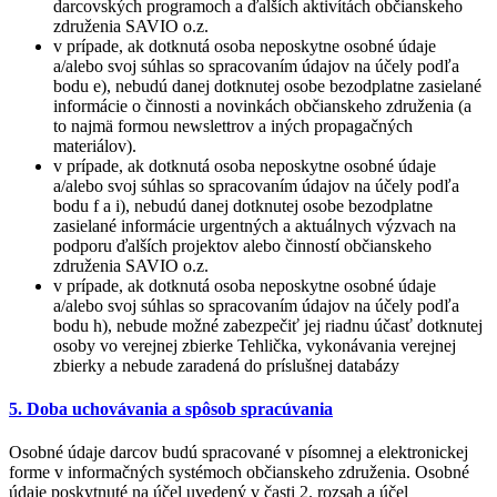
darcovských programoch a ďalších aktivítách občianskeho
združenia SAVIO o.z.
v prípade, ak dotknutá osoba neposkytne osobné údaje
a/alebo svoj súhlas so spracovaním údajov na účely podľa
bodu e), nebudú danej dotknutej osobe bezodplatne zasielané
informácie o činnosti a novinkách občianskeho združenia (a
to najmä formou newslettrov a iných propagačných
materiálov).
v prípade, ak dotknutá osoba neposkytne osobné údaje
a/alebo svoj súhlas so spracovaním údajov na účely podľa
bodu f a i), nebudú danej dotknutej osobe bezodplatne
zasielané informácie urgentných a aktuálnych výzvach na
podporu ďalších projektov alebo činností občianskeho
združenia SAVIO o.z.
v prípade, ak dotknutá osoba neposkytne osobné údaje
a/alebo svoj súhlas so spracovaním údajov na účely podľa
bodu h), nebude možné zabezpečiť jej riadnu účasť dotknutej
osoby vo verejnej zbierke Tehlička, vykonávania verejnej
zbierky a nebude zaradená do príslušnej databázy
5. Doba uchovávania a spôsob spracúvania
Osobné údaje darcov budú spracované v písomnej a elektronickej
forme v informačných systémoch občianskeho združenia. Osobné
údaje poskytnuté na účel uvedený v časti 2. rozsah a účel