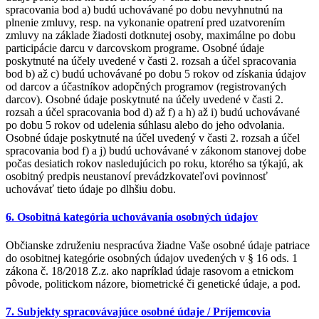
spracovania bod a) budú uchovávané po dobu nevyhnutnú na
plnenie zmluvy, resp. na vykonanie opatrení pred uzatvorením
zmluvy na základe žiadosti dotknutej osoby, maximálne po dobu
participácie darcu v darcovskom programe. Osobné údaje
poskytnuté na účely uvedené v časti 2. rozsah a účel spracovania
bod b) až c) budú uchovávané po dobu 5 rokov od získania údajov
od darcov a účastníkov adopčných programov (registrovaných
darcov). Osobné údaje poskytnuté na účely uvedené v časti 2.
rozsah a účel spracovania bod d) až f) a h) až i) budú uchovávané
po dobu 5 rokov od udelenia súhlasu alebo do jeho odvolania.
Osobné údaje poskytnuté na účel uvedený v časti 2. rozsah a účel
spracovania bod f) a j) budú uchovávané v zákonom stanovej dobe
počas desiatich rokov nasledujúcich po roku, ktorého sa týkajú, ak
osobitný predpis neustanoví prevádzkovateľovi povinnosť
uchovávať tieto údaje po dlhšiu dobu.
6. Osobitná kategória uchovávania osobných údajov
Občianske združeniu nespracúva žiadne Vaše osobné údaje patriace
do osobitnej kategórie osobných údajov uvedených v § 16 ods. 1
zákona č. 18/2018 Z.z. ako napríklad údaje rasovom a etnickom
pôvode, politickom názore, biometrické či genetické údaje, a pod.
7. Subjekty spracovávajúce osobné údaje / Príjemcovia