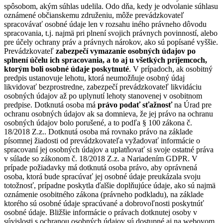
spôsobom, akým súhlas udelila. Odo dňa, kedy je odvolanie súhlasu
oznámené občianskemu združeniu, môže prevádzkovateľ
spracovávať osobné údaje len v rozsahu iného právneho dôvodu
spracovania, t.j. najmä pri plnení svojich právnych povinností, alebo
pre účely ochrany práv a právnych nárokov, ako sú popísané vyššie.
Prevádzkovateľ
zabezpečí vymazanie osobných údajov po
splnení účelu ich spracovania, a to aj u všetkých príjemcoch,
ktorým boli osobné údaje poskytnuté
. V prípadoch, ak osobitný
predpis ustanovuje lehotu, ktorá neumožňuje osobný údaj
likvidovať bezprostredne, zabezpečí prevádzkovateľ likvidáciu
osobných údajov až po uplynutí lehoty stanovenej v osobitnom
predpise. Dotknutá osoba má
právo podať sťažnosť
na Úrad pre
ochranu osobných údajov ak sa domnieva, že jej právo na ochranu
osobných údajov bolo porušené, a to podľa § 100 zákona č.
18/2018 Z.z.. Dotknutá osoba má rovnako právo na základe
písomnej žiadosti od prevádzkovateľa vyžadovať informácie o
spracovaní jej osobných údajov a uplatňovať si svoje ostatné práva
v súlade so zákonom č. 18/2018 Z.z. a Nariadením GDPR. V
prípade požiadavky má dotknutá osoba právo, aby oprávnená
osoba, ktorá bude spracúvať jej osobné údaje preukázala svoju
totožnosť, prípadne poskytla ďalšie doplňujúce údaje, ako sú najmä
oznámenie osobitného zákona (právneho podkladu), na základe
ktorého sú osobné údaje spracúvané a dobrovoľnosti poskytnúť
osobné údaje. Bližšie informácie o právach dotknutej osoby v
súvislosti s ochranou osobných údajov sú dostupné aj na webovom