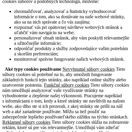
cookies súborov a podobných technológií, môžeme:
zhromažďovať, analyzovať a štatisticky vyhodnocovať
informácie o tom, ako sa dostávate na naše webové stránky,
ako sa na nich správate a čo vás zaujíma;
rozpoznať vás pri opätovnej návšteve webových stránok a
uľahčiť vám navigáciu na webe;
personalizovať obsah stránok, aby vám poskytli relevantnejšie
a užitočnejšie informácie;
odporúčať produkty a služby zodpovedajúce vašim potrebám
a skorším preferenciám;
monitorovať správne fungovanie našich webových stránok.
Aké typy cookies používame
Nevyhnutné súbory cookies
Tieto
súbory cookies sú potrebné na to, aby umožnili fungovanie
základných funkcií tejto stránky, ako napríklad online služby alebo
uzatvorenie poistenia.
Funkčné súbory cookies
Tieto súbory cookies
nám umožňujú analyzovať vaše využívanie stránky na
vyhodnotenie a zlepšenie našej výkonnosti. Pracujeme napríklad
s informáciami o tom, kedy a ktoré stránky ste navštívili na našom
webe, ako dlho ste si ich prezerali, z akej stránky ste prišli na náš
web a aké zariadenie používate. Môžu sa tiež použiť na
zabezpečenie lepšieho používateľského zážitku na týchto stránkach.
Reklamné súbory cookies
Tieto súbory cookies slúžia na zobrazenie
reklám, ktoré sú pre vás relevantnejšie. Umožňujú vám zdieľať