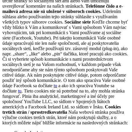
určité stránky so sociálnymi sieťami alebo vám umožňujú
uverejňovať komentáre na našich stránkach.
Telefónne číslo a e-
mailová adresa nie sú uložené v súboroch cookies.
Udelením
súhlasu alebo používaním tejto stránky súhlasíte s využívaním
všetkých typov súborov cookies.
Sociálne siete
Keďže chceme byť
vždy blízko k Vám a komunikovať s Vami spôsobom Vám najviac
vyhovujúcim, tak pri komunikácii s Vami používame aj sociálne
siete (Facebook, Youtube). Pri takejto komunikácii Vaše osobné
údaje spracúvajú nie len naše spoločnosti, ale aj poskytovatelia
sociálnych sietí, keďže používajú tzv. zásuvný modul (plug-in), ako
napr. „share“, „like“ alebo „pin“ tlačítka, ktoré pracujú ako cookies.
Či si vyberiete spôsob komunikácie s nami prostredníctvom
sociálnych sietí je na Vašom rozhodnutí, v každom prípade však
neodporúčame aby ste nám týmto spôsobom poskytovali Vaše
citlivé údaje. Ak nám poskytujete citlivé údaje, potom odporúčame
použiť iný spôsob komunikácie. O tom ako spracúva Vaše osobné
údaje Facebook sa dočítate
tu
a ako ich spracúva Youtube sa
dočítate
tu
. Tieto cookies nie sú potrebné na to, aby mohla stránka
fungovať. Plnia iba analytické, marketingové a iné účely pre
spoločnosť YouTube LLC, so sídlom v Spojených štátoch
amerických a Facebook Ireland Ltd. so sídlom v Írsku.
Cookies
tretích strán / sprostredkovatelia
Naša webová stránka používa
výlučne cookies tretích strán, ktoré nám poskytujú služby, a o
ktorých môžete nájsť bližšie informácie na nasledovných stránkach: