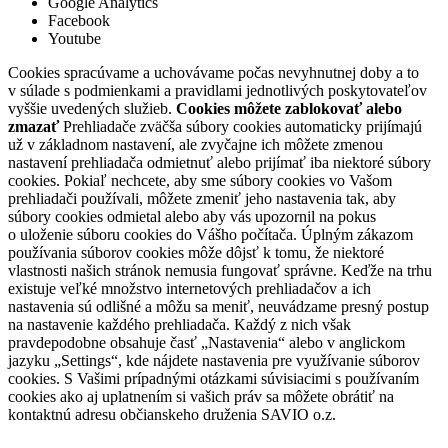
Google Analytics
Facebook
Youtube
Cookies spracúvame a uchovávame počas nevyhnutnej doby a to
v súlade s podmienkami a pravidlami jednotlivých poskytovateľov
vyššie uvedených služieb.
Cookies môžete zablokovať alebo
zmazať
Prehliadače zväčša súbory cookies automaticky prijímajú
už v základnom nastavení, ale zvyčajne ich môžete zmenou
nastavení prehliadača odmietnuť alebo prijímať iba niektoré súbory
cookies. Pokiaľ nechcete, aby sme súbory cookies vo Vašom
prehliadači používali, môžete zmeniť jeho nastavenia tak, aby
súbory cookies odmietal alebo aby vás upozornil na pokus
o uloženie súboru cookies do Vášho počítača. Úplným zákazom
používania súborov cookies môže dôjsť k tomu, že niektoré
vlastnosti našich stránok nemusia fungovať správne. Keďže na trhu
existuje veľké množstvo internetových prehliadačov a ich
nastavenia sú odlišné a môžu sa meniť, neuvádzame presný postup
na nastavenie každého prehliadača. Každý z nich však
pravdepodobne obsahuje časť „Nastavenia“ alebo v anglickom
jazyku „Settings“, kde nájdete nastavenia pre využívanie súborov
cookies. S Vašimi prípadnými otázkami súvisiacimi s používaním
cookies ako aj uplatnením si vašich práv sa môžete obrátiť na
kontaktnú adresu občianskeho druženia SAVIO o.z.