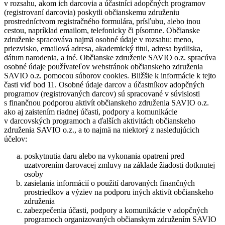
v rozsahu, akom ich darcovia a účastníci adopčných programov
(registrovaní darcovia) poskytli občianskemu združeniu
prostredníctvom registračného formulára, prísľubu, alebo inou
cestou, napríklad emailom, telefonicky či písomne. Občianske
združenie spracováva najmä osobné údaje v rozsahu: meno,
priezvisko, emailová adresa, akademický titul, adresa bydliska,
dátum narodenia, a iné. Občianske združenie SAVIO o.z. spracúva
osobné údaje používateľov webstránok občianskeho združenia
SAVIO o.z. pomocou súborov cookies. Bližšie k informácie k tejto
časti viď bod 11. Osobné údaje darcov a účastníkov adopčných
programov (registrovaných darcov) sú spracované v súvislosti
s finančnou podporou aktivít občianskeho združenia SAVIO o.z.
ako aj zaistením riadnej účasti, podpory a komunikácie
v darcovských programoch a ďalších aktivitách občianskeho
združenia SAVIO o.z., a to najmä na niektorý z nasledujúcich
účelov:
poskytnutia daru alebo na vykonania opatrení pred
uzatvorením darovacej zmluvy na základe žiadosti dotknutej
osoby
zasielania informácií o použití darovaných finančných
prostriedkov a výziev na podporu iných aktivít občianskeho
združenia
zabezpečenia účasti, podpory a komunikácie v adopčných
programoch organizovaných občianskym združením SAVIO