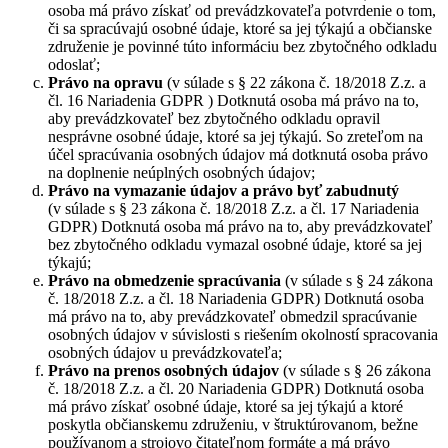
osoba má právo získať od prevádzkovateľa potvrdenie o tom,
či sa spracúvajú osobné údaje, ktoré sa jej týkajú a občianske
združenie je povinné túto informáciu bez zbytočného odkladu
odoslať;
Právo na opravu
(v súlade s § 22 zákona č. 18/2018 Z.z. a
čl. 16 Nariadenia GDPR ) Dotknutá osoba má právo na to,
aby prevádzkovateľ bez zbytočného odkladu opravil
nesprávne osobné údaje, ktoré sa jej týkajú. So zreteľom na
účel spracúvania osobných údajov má dotknutá osoba právo
na doplnenie neúplných osobných údajov;
Právo na vymazanie údajov a právo byť zabudnutý
(v súlade s § 23 zákona č. 18/2018 Z.z. a čl. 17 Nariadenia
GDPR) Dotknutá osoba má právo na to, aby prevádzkovateľ
bez zbytočného odkladu vymazal osobné údaje, ktoré sa jej
týkajú;
Právo na obmedzenie spracúvania
(v súlade s § 24 zákona
č. 18/2018 Z.z. a čl. 18 Nariadenia GDPR) Dotknutá osoba
má právo na to, aby prevádzkovateľ obmedzil spracúvanie
osobných údajov v súvislosti s riešením okolností spracovania
osobných údajov u prevádzkovateľa;
Právo na prenos osobných údajov
(v súlade s § 26 zákona
č. 18/2018 Z.z. a čl. 20 Nariadenia GDPR) Dotknutá osoba
má právo získať osobné údaje, ktoré sa jej týkajú a ktoré
poskytla občianskemu združeniu, v štruktúrovanom, bežne
používanom a strojovo čitateľnom formáte a má právo