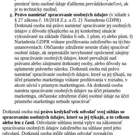
preniesť tieto osobné údaje ďalšiemu prevádzkovateľovi, ak
je to technicky možné;
Právo namietať
spracovanie osobných údajov
(v súlade s
§ 27 zákona č. 18/2018 Z.z. a čl. 21 Nariadenia GDPR)
Dotknutá osoba má právo namietať spracúvanie jej osobných
údajov z dôvodu týkajúceho sa jej konkrétnej situácie
vykonávané na základe článku 6 ods. 1 písm. e) alebo písm. f)
Nariadenia GDPR vrátane profilovania založeného na týchto
ustanoveniach. Občianske združenie nesmie ďalej spracúvať
osobné údaje, ak nepreukáže nevyhnutné oprávnené záujmy
na spracúvanie osobných údajov, ktoré prevažujú nad
právami alebo záujmami dotknutej osoby, alebo dôvody na
uplatnenie právneho nároku. Dotknutá osoba má právo
namietať spracúvanie osobných údajov, ktoré sa jej týkajú, na
účel priameho marketingu vrátane profilovania v rozsahu, v
akom súvisí s priamym marketingom. Ak dotknutá osoba
namieta spracúvanie osobných údajov na účel priameho
marketingu, občianske združenie ďalej osobné údaje na účel
priameho marketingu nebude spracúvať
Dotknutá osoba má
právo kedykoľvek odvolať svoj súhlas so
spracovaním osobných údajov, ktoré sa jej týkajú, a to celkom
alebo len z časti
. Odvolanie súhlasu nemá vplyv na zákonnosť
spracúvania osobných údajov založeného na súhlase pred jeho
odvolaní. Dotknutá osoba môže súhlas odvolať rovnakým