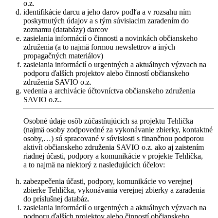
o.z.
identifikácie darcu a jeho darov podľa a v rozsahu ním
poskytnutých údajov a s tým súvisiacim zaradením do
zoznamu (databázy) darcov
zasielania informácií o činnosti a novinkách občianskeho
združenia (a to najmä formou newslettrov a iných
propagačných materiálov)
zasielania informácií o urgentných a aktuálnych výzvach na
podporu ďalších projektov alebo činností občianskeho
združenia SAVIO o.z.
vedenia a archivácie účtovníctva občianskeho združenia
SAVIO o.z..
Osobné údaje osôb zúčastňujúcich sa projektu Tehlička
(najmä osoby zodpovedné za vykonávanie zbierky, kontaktné
osoby,…) sú spracované v súvislosti s finančnou podporou
aktivít občianskeho združenia SAVIO o.z. ako aj zaistením
riadnej účasti, podpory a komunikácie v projekte Tehlička,
a to najmä na niektorý z nasledujúcich účelov:
zabezpečenia účasti, podpory, komunikácie vo verejnej
zbierke Tehlička, vykonávania verejnej zbierky a zaradenia
do príslušnej databáz.
zasielania informácií o urgentných a aktuálnych výzvach na
podporu ďalších projektov alebo činností občianskeho