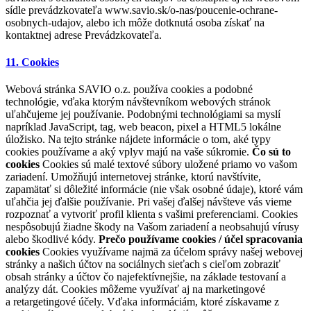
sídle prevádzkovateľa www.savio.sk/o-nas/poucenie-ochrane-
osobnych-udajov, alebo ich môže dotknutá osoba získať na
kontaktnej adrese Prevádzkovateľa.
11. Cookies
Webová stránka SAVIO o.z. používa cookies a podobné
technológie, vďaka ktorým návštevníkom webových stránok
uľahčujeme jej používanie. Podobnými technológiami sa myslí
napríklad JavaScript, tag, web beacon, pixel a HTML5 lokálne
úložisko. Na tejto stránke nájdete informácie o tom, aké typy
cookies používame a aký vplyv majú na vaše súkromie.
Čo sú to
cookies
Cookies sú malé textové súbory uložené priamo vo vašom
zariadení. Umožňujú internetovej stránke, ktorú navštívite,
zapamätať si dôležité informácie (nie však osobné údaje), ktoré vám
uľahčia jej ďalšie používanie. Pri vašej ďalšej návšteve vás vieme
rozpoznať a vytvoriť profil klienta s vašimi preferenciami. Cookies
nespôsobujú žiadne škody na Vašom zariadení a neobsahujú vírusy
alebo škodlivé kódy.
Prečo používame cookies / účel spracovania
cookies
Cookies využívame najmä za účelom správy našej webovej
stránky a našich účtov na sociálnych sieťach s cieľom zobraziť
obsah stránky a účtov čo najefektívnejšie, na základe testovaní a
analýzy dát. Cookies môžeme využívať aj na marketingové
a retargetingové účely. Vďaka informáciám, ktoré získavame z