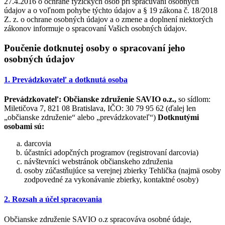
27.4.2016 o ochrane fyzických osôb pri spracúvaní osobných
údajov a o voľnom pohybe týchto údajov a § 19 zákona č. 18/2018
Z. z. o ochrane osobných údajov a o zmene a doplnení niektorých
zákonov informuje o spracovaní Vašich osobných údajov.
Poučenie dotknutej osoby o spracovaní jeho
osobných údajov
1. Prevádzkovateľ a dotknutá osoba
Prevádzkovateľ:
Občianske združenie SAVIO o.z.,
so sídlom:
Miletičova 7, 821 08 Bratislava, IČO: 30 79 95 62 (ďalej len
„občianske združenie“ alebo „prevádzkovateľ“)
Dotknutými
osobami sú:
darcovia
účastníci adopčných programov (registrovaní darcovia)
návštevníci webstránok občianskeho združenia
osoby zúčastňujúce sa verejnej zbierky Tehlička (najmä osoby
zodpovedné za vykonávanie zbierky, kontaktné osoby)
2. Rozsah a účel spracovania
Občianske združenie SAVIO o.z spracováva osobné údaje,