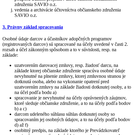
združenia SAVIO o.z.
vedenia a archivácie účtovníctva občianskeho združenia
SAVIO o.z.
3. Právny základ spracovania
Osobné údaje darcov a účastníkov adopčných programov
(registrovaných darcov) sú spracované na účely uvedené v časti 2.
rozsah a účel zákonným spôsobom a to v súvislosti, resp. na
základe:
uzatvorením darovacej zmluvy, resp. žiadosť darcu, na
základe ktorej občianske združenie spracúva osobné údaje
nevyhnutné na plnenie zmluvy, ktorej zmluvnou stranou je
dotknutá osoba, alebo na vykonanie opatrení pred
uzatvorením zmluvy na základe žiadosti dotknutej osoby, a to
na účel podľa bodu a)
spracovanie je nevyhnutné na účely oprávnených záujmov,
ktoré sleduje občianske združenie, a to na účely podľa bodov
b) a c)
darcom udeleného súhlasu súhlas dotknutej osoby so
spracovaním jej osobných údajov, a to na účely podľa bodov
d) až f)
osobitný predpis, na základe ktorého je Prevádzkovateľ