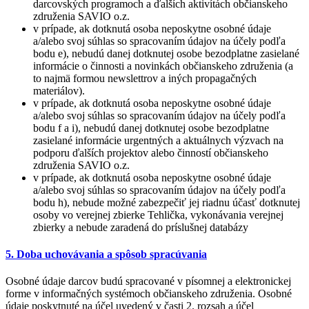
darcovských programoch a ďalších aktivítách občianskeho
združenia SAVIO o.z.
v prípade, ak dotknutá osoba neposkytne osobné údaje
a/alebo svoj súhlas so spracovaním údajov na účely podľa
bodu e), nebudú danej dotknutej osobe bezodplatne zasielané
informácie o činnosti a novinkách občianskeho združenia (a
to najmä formou newslettrov a iných propagačných
materiálov).
v prípade, ak dotknutá osoba neposkytne osobné údaje
a/alebo svoj súhlas so spracovaním údajov na účely podľa
bodu f a i), nebudú danej dotknutej osobe bezodplatne
zasielané informácie urgentných a aktuálnych výzvach na
podporu ďalších projektov alebo činností občianskeho
združenia SAVIO o.z.
v prípade, ak dotknutá osoba neposkytne osobné údaje
a/alebo svoj súhlas so spracovaním údajov na účely podľa
bodu h), nebude možné zabezpečiť jej riadnu účasť dotknutej
osoby vo verejnej zbierke Tehlička, vykonávania verejnej
zbierky a nebude zaradená do príslušnej databázy
5. Doba uchovávania a spôsob spracúvania
Osobné údaje darcov budú spracované v písomnej a elektronickej
forme v informačných systémoch občianskeho združenia. Osobné
údaje poskytnuté na účel uvedený v časti 2. rozsah a účel