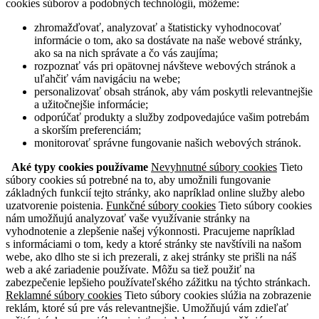
cookies súborov a podobných technológií, môžeme:
zhromažďovať, analyzovať a štatisticky vyhodnocovať
informácie o tom, ako sa dostávate na naše webové stránky,
ako sa na nich správate a čo vás zaujíma;
rozpoznať vás pri opätovnej návšteve webových stránok a
uľahčiť vám navigáciu na webe;
personalizovať obsah stránok, aby vám poskytli relevantnejšie
a užitočnejšie informácie;
odporúčať produkty a služby zodpovedajúce vašim potrebám
a skorším preferenciám;
monitorovať správne fungovanie našich webových stránok.
Aké typy cookies používame
Nevyhnutné súbory cookies
Tieto
súbory cookies sú potrebné na to, aby umožnili fungovanie
základných funkcií tejto stránky, ako napríklad online služby alebo
uzatvorenie poistenia.
Funkčné súbory cookies
Tieto súbory cookies
nám umožňujú analyzovať vaše využívanie stránky na
vyhodnotenie a zlepšenie našej výkonnosti. Pracujeme napríklad
s informáciami o tom, kedy a ktoré stránky ste navštívili na našom
webe, ako dlho ste si ich prezerali, z akej stránky ste prišli na náš
web a aké zariadenie používate. Môžu sa tiež použiť na
zabezpečenie lepšieho používateľského zážitku na týchto stránkach.
Reklamné súbory cookies
Tieto súbory cookies slúžia na zobrazenie
reklám, ktoré sú pre vás relevantnejšie. Umožňujú vám zdieľať