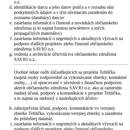
o.z.
identifikácie darcu a jeho darov podľa a v rozsahu ním
poskytnutých údajov a s tým súvisiacim zaradením do
zoznamu (databázy) darcov
zasielania informácií o činnosti a novinkách občianskeho
združenia (a to najmä formou newslettrov a iných
propagačných materiálov)
zasielania informácií o urgentných a aktuálnych výzvach na
podporu ďalších projektov alebo činností občianskeho
združenia SAVIO o.z.
vedenia a archivácie účtovníctva občianskeho združenia
SAVIO o.z..
Osobné údaje osôb zúčastňujúcich sa projektu Tehlička
(najmä osoby zodpovedné za vykonávanie zbierky, kontaktné
osoby,…) sú spracované v súvislosti s finančnou podporou
aktivít občianskeho združenia SAVIO o.z. ako aj zaistením
riadnej účasti, podpory a komunikácie v projekte Tehlička,
a to najmä na niektorý z nasledujúcich účelov:
zabezpečenia účasti, podpory, komunikácie vo verejnej
zbierke Tehlička, vykonávania verejnej zbierky a zaradenia
do príslušnej databáz.
zasielania informácií o urgentných a aktuálnych výzvach na
podporu ďalších projektov alebo činností občianskeho