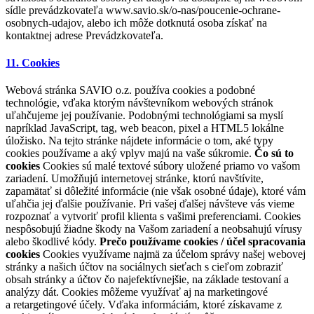
sídle prevádzkovateľa www.savio.sk/o-nas/poucenie-ochrane-
osobnych-udajov, alebo ich môže dotknutá osoba získať na
kontaktnej adrese Prevádzkovateľa.
11. Cookies
Webová stránka SAVIO o.z. používa cookies a podobné
technológie, vďaka ktorým návštevníkom webových stránok
uľahčujeme jej používanie. Podobnými technológiami sa myslí
napríklad JavaScript, tag, web beacon, pixel a HTML5 lokálne
úložisko. Na tejto stránke nájdete informácie o tom, aké typy
cookies používame a aký vplyv majú na vaše súkromie.
Čo sú to
cookies
Cookies sú malé textové súbory uložené priamo vo vašom
zariadení. Umožňujú internetovej stránke, ktorú navštívite,
zapamätať si dôležité informácie (nie však osobné údaje), ktoré vám
uľahčia jej ďalšie používanie. Pri vašej ďalšej návšteve vás vieme
rozpoznať a vytvoriť profil klienta s vašimi preferenciami. Cookies
nespôsobujú žiadne škody na Vašom zariadení a neobsahujú vírusy
alebo škodlivé kódy.
Prečo používame cookies / účel spracovania
cookies
Cookies využívame najmä za účelom správy našej webovej
stránky a našich účtov na sociálnych sieťach s cieľom zobraziť
obsah stránky a účtov čo najefektívnejšie, na základe testovaní a
analýzy dát. Cookies môžeme využívať aj na marketingové
a retargetingové účely. Vďaka informáciám, ktoré získavame z