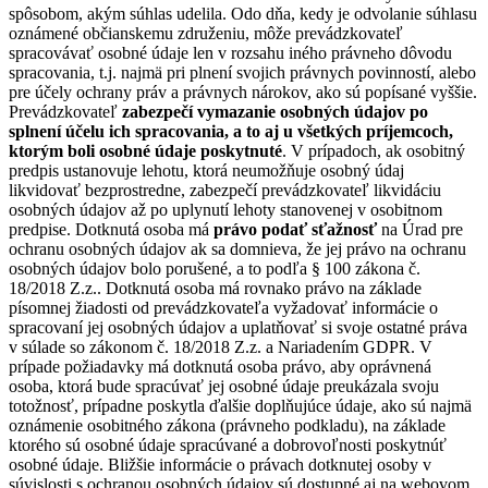
spôsobom, akým súhlas udelila. Odo dňa, kedy je odvolanie súhlasu
oznámené občianskemu združeniu, môže prevádzkovateľ
spracovávať osobné údaje len v rozsahu iného právneho dôvodu
spracovania, t.j. najmä pri plnení svojich právnych povinností, alebo
pre účely ochrany práv a právnych nárokov, ako sú popísané vyššie.
Prevádzkovateľ
zabezpečí vymazanie osobných údajov po
splnení účelu ich spracovania, a to aj u všetkých príjemcoch,
ktorým boli osobné údaje poskytnuté
. V prípadoch, ak osobitný
predpis ustanovuje lehotu, ktorá neumožňuje osobný údaj
likvidovať bezprostredne, zabezpečí prevádzkovateľ likvidáciu
osobných údajov až po uplynutí lehoty stanovenej v osobitnom
predpise. Dotknutá osoba má
právo podať sťažnosť
na Úrad pre
ochranu osobných údajov ak sa domnieva, že jej právo na ochranu
osobných údajov bolo porušené, a to podľa § 100 zákona č.
18/2018 Z.z.. Dotknutá osoba má rovnako právo na základe
písomnej žiadosti od prevádzkovateľa vyžadovať informácie o
spracovaní jej osobných údajov a uplatňovať si svoje ostatné práva
v súlade so zákonom č. 18/2018 Z.z. a Nariadením GDPR. V
prípade požiadavky má dotknutá osoba právo, aby oprávnená
osoba, ktorá bude spracúvať jej osobné údaje preukázala svoju
totožnosť, prípadne poskytla ďalšie doplňujúce údaje, ako sú najmä
oznámenie osobitného zákona (právneho podkladu), na základe
ktorého sú osobné údaje spracúvané a dobrovoľnosti poskytnúť
osobné údaje. Bližšie informácie o právach dotknutej osoby v
súvislosti s ochranou osobných údajov sú dostupné aj na webovom