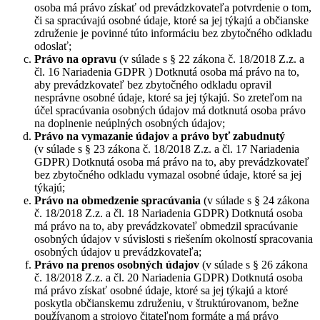
osoba má právo získať od prevádzkovateľa potvrdenie o tom,
či sa spracúvajú osobné údaje, ktoré sa jej týkajú a občianske
združenie je povinné túto informáciu bez zbytočného odkladu
odoslať;
Právo na opravu
(v súlade s § 22 zákona č. 18/2018 Z.z. a
čl. 16 Nariadenia GDPR ) Dotknutá osoba má právo na to,
aby prevádzkovateľ bez zbytočného odkladu opravil
nesprávne osobné údaje, ktoré sa jej týkajú. So zreteľom na
účel spracúvania osobných údajov má dotknutá osoba právo
na doplnenie neúplných osobných údajov;
Právo na vymazanie údajov a právo byť zabudnutý
(v súlade s § 23 zákona č. 18/2018 Z.z. a čl. 17 Nariadenia
GDPR) Dotknutá osoba má právo na to, aby prevádzkovateľ
bez zbytočného odkladu vymazal osobné údaje, ktoré sa jej
týkajú;
Právo na obmedzenie spracúvania
(v súlade s § 24 zákona
č. 18/2018 Z.z. a čl. 18 Nariadenia GDPR) Dotknutá osoba
má právo na to, aby prevádzkovateľ obmedzil spracúvanie
osobných údajov v súvislosti s riešením okolností spracovania
osobných údajov u prevádzkovateľa;
Právo na prenos osobných údajov
(v súlade s § 26 zákona
č. 18/2018 Z.z. a čl. 20 Nariadenia GDPR) Dotknutá osoba
má právo získať osobné údaje, ktoré sa jej týkajú a ktoré
poskytla občianskemu združeniu, v štruktúrovanom, bežne
používanom a strojovo čitateľnom formáte a má právo