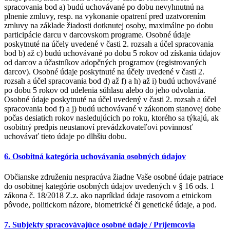
spracovania bod a) budú uchovávané po dobu nevyhnutnú na
plnenie zmluvy, resp. na vykonanie opatrení pred uzatvorením
zmluvy na základe žiadosti dotknutej osoby, maximálne po dobu
participácie darcu v darcovskom programe. Osobné údaje
poskytnuté na účely uvedené v časti 2. rozsah a účel spracovania
bod b) až c) budú uchovávané po dobu 5 rokov od získania údajov
od darcov a účastníkov adopčných programov (registrovaných
darcov). Osobné údaje poskytnuté na účely uvedené v časti 2.
rozsah a účel spracovania bod d) až f) a h) až i) budú uchovávané
po dobu 5 rokov od udelenia súhlasu alebo do jeho odvolania.
Osobné údaje poskytnuté na účel uvedený v časti 2. rozsah a účel
spracovania bod f) a j) budú uchovávané v zákonom stanovej dobe
počas desiatich rokov nasledujúcich po roku, ktorého sa týkajú, ak
osobitný predpis neustanoví prevádzkovateľovi povinnosť
uchovávať tieto údaje po dlhšiu dobu.
6. Osobitná kategória uchovávania osobných údajov
Občianske združeniu nespracúva žiadne Vaše osobné údaje patriace
do osobitnej kategórie osobných údajov uvedených v § 16 ods. 1
zákona č. 18/2018 Z.z. ako napríklad údaje rasovom a etnickom
pôvode, politickom názore, biometrické či genetické údaje, a pod.
7. Subjekty spracovávajúce osobné údaje / Príjemcovia