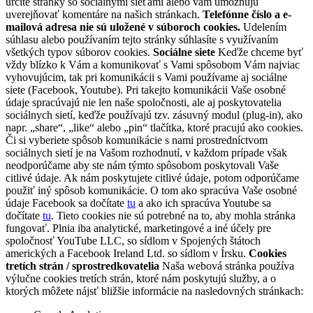
určité stránky so sociálnymi sieťami alebo vám umožňujú
uverejňovať komentáre na našich stránkach.
Telefónne číslo a e-
mailová adresa nie sú uložené v súboroch cookies.
Udelením
súhlasu alebo používaním tejto stránky súhlasíte s využívaním
všetkých typov súborov cookies.
Sociálne siete
Keďže chceme byť
vždy blízko k Vám a komunikovať s Vami spôsobom Vám najviac
vyhovujúcim, tak pri komunikácii s Vami používame aj sociálne
siete (Facebook, Youtube). Pri takejto komunikácii Vaše osobné
údaje spracúvajú nie len naše spoločnosti, ale aj poskytovatelia
sociálnych sietí, keďže používajú tzv. zásuvný modul (plug-in), ako
napr. „share“, „like“ alebo „pin“ tlačítka, ktoré pracujú ako cookies.
Či si vyberiete spôsob komunikácie s nami prostredníctvom
sociálnych sietí je na Vašom rozhodnutí, v každom prípade však
neodporúčame aby ste nám týmto spôsobom poskytovali Vaše
citlivé údaje. Ak nám poskytujete citlivé údaje, potom odporúčame
použiť iný spôsob komunikácie. O tom ako spracúva Vaše osobné
údaje Facebook sa dočítate
tu
a ako ich spracúva Youtube sa
dočítate
tu
. Tieto cookies nie sú potrebné na to, aby mohla stránka
fungovať. Plnia iba analytické, marketingové a iné účely pre
spoločnosť YouTube LLC, so sídlom v Spojených štátoch
amerických a Facebook Ireland Ltd. so sídlom v Írsku.
Cookies
tretích strán / sprostredkovatelia
Naša webová stránka používa
výlučne cookies tretích strán, ktoré nám poskytujú služby, a o
ktorých môžete nájsť bližšie informácie na nasledovných stránkach: