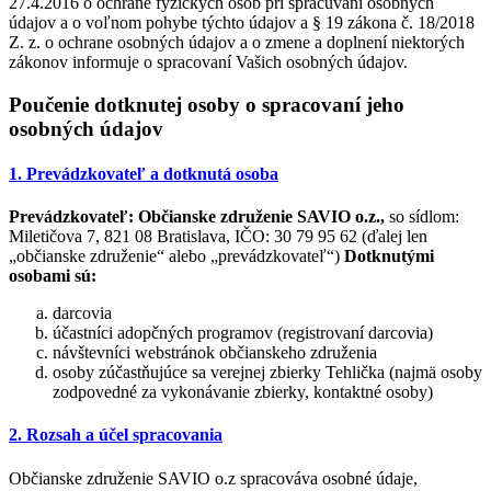
27.4.2016 o ochrane fyzických osôb pri spracúvaní osobných
údajov a o voľnom pohybe týchto údajov a § 19 zákona č. 18/2018
Z. z. o ochrane osobných údajov a o zmene a doplnení niektorých
zákonov informuje o spracovaní Vašich osobných údajov.
Poučenie dotknutej osoby o spracovaní jeho
osobných údajov
1. Prevádzkovateľ a dotknutá osoba
Prevádzkovateľ:
Občianske združenie SAVIO o.z.,
so sídlom:
Miletičova 7, 821 08 Bratislava, IČO: 30 79 95 62 (ďalej len
„občianske združenie“ alebo „prevádzkovateľ“)
Dotknutými
osobami sú:
darcovia
účastníci adopčných programov (registrovaní darcovia)
návštevníci webstránok občianskeho združenia
osoby zúčastňujúce sa verejnej zbierky Tehlička (najmä osoby
zodpovedné za vykonávanie zbierky, kontaktné osoby)
2. Rozsah a účel spracovania
Občianske združenie SAVIO o.z spracováva osobné údaje,