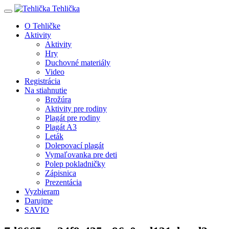
Tehlička
O Tehličke
Aktivity
Aktivity
Hry
Duchovné materiály
Video
Registrácia
Na stiahnutie
Brožúra
Aktivity pre rodiny
Plagát pre rodiny
Plagát A3
Leták
Dolepovací plagát
Vymaľovanka pre deti
Polep pokladničky
Zápisnica
Prezentácia
Vyzbieram
Darujme
SAVIO