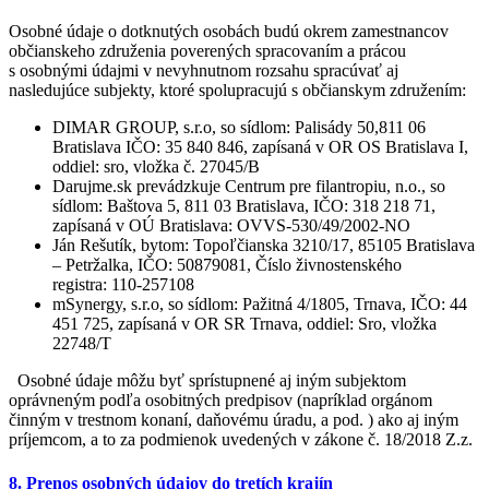
Osobné údaje o dotknutých osobách budú okrem zamestnancov
občianskeho združenia poverených spracovaním a prácou
s osobnými údajmi v nevyhnutnom rozsahu spracúvať aj
nasledujúce subjekty, ktoré spolupracujú s občianskym združením:
DIMAR GROUP, s.r.o, so sídlom: Palisády 50,811 06
Bratislava IČO: 35 840 846, zapísaná v OR OS Bratislava I,
oddiel: sro, vložka č. 27045/B
Darujme.sk prevádzkuje Centrum pre filantropiu, n.o., so
sídlom: Baštova 5, 811 03 Bratislava, IČO: 318 218 71,
zapísaná v OÚ Bratislava: OVVS-530/49/2002-NO
Ján Rešutík, bytom: Topoľčianska 3210/17, 85105 Bratislava
– Petržalka, IČO: 50879081, Číslo živnostenského
registra: 110-257108
mSynergy, s.r.o, so sídlom: Pažitná 4/1805, Trnava, IČO: 44
451 725, zapísaná v OR SR Trnava, oddiel: Sro, vložka
22748/T
Osobné údaje môžu byť sprístupnené aj iným subjektom
oprávneným podľa osobitných predpisov (napríklad orgánom
činným v trestnom konaní, daňovému úradu, a pod. ) ako aj iným
príjemcom, a to za podmienok uvedených v zákone č. 18/2018 Z.z.
8. Prenos osobných údajov do tretích krajín