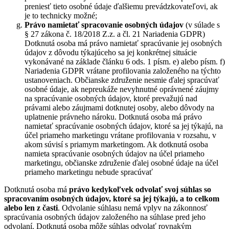
preniesť tieto osobné údaje ďalšiemu prevádzkovateľovi, ak
je to technicky možné;
Právo namietať
spracovanie osobných údajov
(v súlade s
§ 27 zákona č. 18/2018 Z.z. a čl. 21 Nariadenia GDPR)
Dotknutá osoba má právo namietať spracúvanie jej osobných
údajov z dôvodu týkajúceho sa jej konkrétnej situácie
vykonávané na základe článku 6 ods. 1 písm. e) alebo písm. f)
Nariadenia GDPR vrátane profilovania založeného na týchto
ustanoveniach. Občianske združenie nesmie ďalej spracúvať
osobné údaje, ak nepreukáže nevyhnutné oprávnené záujmy
na spracúvanie osobných údajov, ktoré prevažujú nad
právami alebo záujmami dotknutej osoby, alebo dôvody na
uplatnenie právneho nároku. Dotknutá osoba má právo
namietať spracúvanie osobných údajov, ktoré sa jej týkajú, na
účel priameho marketingu vrátane profilovania v rozsahu, v
akom súvisí s priamym marketingom. Ak dotknutá osoba
namieta spracúvanie osobných údajov na účel priameho
marketingu, občianske združenie ďalej osobné údaje na účel
priameho marketingu nebude spracúvať
Dotknutá osoba má
právo kedykoľvek odvolať svoj súhlas so
spracovaním osobných údajov, ktoré sa jej týkajú, a to celkom
alebo len z časti
. Odvolanie súhlasu nemá vplyv na zákonnosť
spracúvania osobných údajov založeného na súhlase pred jeho
odvolaní. Dotknutá osoba môže súhlas odvolať rovnakým