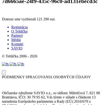
7d6665ae-24f9-435c-96c0-ad131ebecd3c
Doteraz sme vyzbierali
121 290 eur.
Registrácia
O Tehličke
Partneri
Médiá
Kontakt
SAVIO
© Tehlička 2006 - 2026
PODMIENKY SPRACOVANIA OSOBNÝCH ÚDAJOV
Občianske združenie SAVIO o.z., so sídlom: Miletičová 7, 821 08
Bratislava, IČO: 30 79 95 62, Vás týmto v súlade s článkom 13
nariadenia Európskeho parlamentu a Rady (EÚ) 2016/679 z