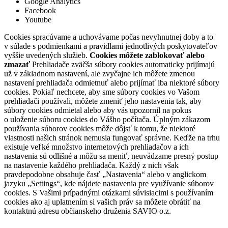
Google Analytics
Facebook
Youtube
Cookies spracúvame a uchovávame počas nevyhnutnej doby a to
v súlade s podmienkami a pravidlami jednotlivých poskytovateľov
vyššie uvedených služieb.
Cookies môžete zablokovať alebo
zmazať
Prehliadače zväčša súbory cookies automaticky prijímajú
už v základnom nastavení, ale zvyčajne ich môžete zmenou
nastavení prehliadača odmietnuť alebo prijímať iba niektoré súbory
cookies. Pokiaľ nechcete, aby sme súbory cookies vo Vašom
prehliadači používali, môžete zmeniť jeho nastavenia tak, aby
súbory cookies odmietal alebo aby vás upozornil na pokus
o uloženie súboru cookies do Vášho počítača. Úplným zákazom
používania súborov cookies môže dôjsť k tomu, že niektoré
vlastnosti našich stránok nemusia fungovať správne. Keďže na trhu
existuje veľké množstvo internetových prehliadačov a ich
nastavenia sú odlišné a môžu sa meniť, neuvádzame presný postup
na nastavenie každého prehliadača. Každý z nich však
pravdepodobne obsahuje časť „Nastavenia“ alebo v anglickom
jazyku „Settings“, kde nájdete nastavenia pre využívanie súborov
cookies. S Vašimi prípadnými otázkami súvisiacimi s používaním
cookies ako aj uplatnením si vašich práv sa môžete obrátiť na
kontaktnú adresu občianskeho druženia SAVIO o.z.