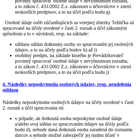
povinný spracovať osobné údaje v nevyhnutnom rozsahu,
a to zákon č. 431/2002 Z.z. zákonom o účtovníctve v znení
neskorších predpisov, a to na účel podľa bodu g)
Osobné údaje osôb zúčastňujúcich sa verejnej zbierky Tehlička sú
spracované na účely uvedené v časti 2. rozsah a účel zákonným
spôsobom a to v súvislosti, resp. na základe:
súhlasu súhlas dotknutej osoby so spracovaním jej osobných
údajov, a to na účely podľa bodov h) až i)
osobitný predpis, na základe ktorého je Prevádzkovateľ
povinný spracovať osobné údaje v nevyhnutnom rozsahu,
a to zákon č. 431/2002 Z.z. zákonom o účtovníctve v znení
neskorších predpisov, a to na účel podľa bodu j)
4. Následky neposkytnutia osobných údajov, resp. neudelenia
súhlasu
Následky neposkytnutia osobných údajov na účely uvedené v časti
2. rozsah a účel spracovania sú:
v prípade, ak dotknutá osoba neposkytne osobné údaje
a/alebo svoj súhlas so spracovaním údajov na účely podľa
bodu d), nebude daná dotknutá osoba zaradená do zoznamu
darcov a nebude možné zabezpečiť jej riadnu účasť v