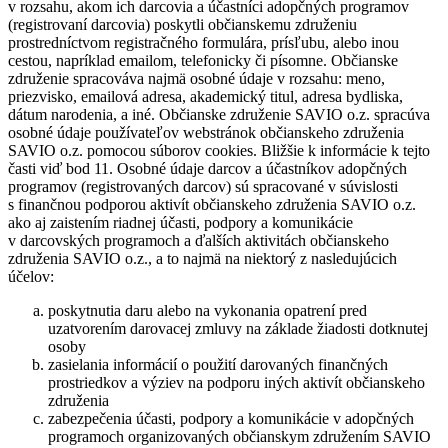
v rozsahu, akom ich darcovia a účastníci adopčných programov
(registrovaní darcovia) poskytli občianskemu združeniu
prostredníctvom registračného formulára, prísľubu, alebo inou
cestou, napríklad emailom, telefonicky či písomne. Občianske
združenie spracováva najmä osobné údaje v rozsahu: meno,
priezvisko, emailová adresa, akademický titul, adresa bydliska,
dátum narodenia, a iné. Občianske združenie SAVIO o.z. spracúva
osobné údaje používateľov webstránok občianskeho združenia
SAVIO o.z. pomocou súborov cookies. Bližšie k informácie k tejto
časti viď bod 11. Osobné údaje darcov a účastníkov adopčných
programov (registrovaných darcov) sú spracované v súvislosti
s finančnou podporou aktivít občianskeho združenia SAVIO o.z.
ako aj zaistením riadnej účasti, podpory a komunikácie
v darcovských programoch a ďalších aktivitách občianskeho
združenia SAVIO o.z., a to najmä na niektorý z nasledujúcich
účelov:
poskytnutia daru alebo na vykonania opatrení pred
uzatvorením darovacej zmluvy na základe žiadosti dotknutej
osoby
zasielania informácií o použití darovaných finančných
prostriedkov a výziev na podporu iných aktivít občianskeho
združenia
zabezpečenia účasti, podpory a komunikácie v adopčných
programoch organizovaných občianskym združením SAVIO