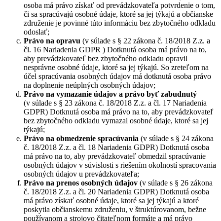
osoba má právo získať od prevádzkovateľa potvrdenie o tom,
či sa spracúvajú osobné údaje, ktoré sa jej týkajú a občianske
združenie je povinné túto informáciu bez zbytočného odkladu
odoslať;
Právo na opravu
(v súlade s § 22 zákona č. 18/2018 Z.z. a
čl. 16 Nariadenia GDPR ) Dotknutá osoba má právo na to,
aby prevádzkovateľ bez zbytočného odkladu opravil
nesprávne osobné údaje, ktoré sa jej týkajú. So zreteľom na
účel spracúvania osobných údajov má dotknutá osoba právo
na doplnenie neúplných osobných údajov;
Právo na vymazanie údajov a právo byť zabudnutý
(v súlade s § 23 zákona č. 18/2018 Z.z. a čl. 17 Nariadenia
GDPR) Dotknutá osoba má právo na to, aby prevádzkovateľ
bez zbytočného odkladu vymazal osobné údaje, ktoré sa jej
týkajú;
Právo na obmedzenie spracúvania
(v súlade s § 24 zákona
č. 18/2018 Z.z. a čl. 18 Nariadenia GDPR) Dotknutá osoba
má právo na to, aby prevádzkovateľ obmedzil spracúvanie
osobných údajov v súvislosti s riešením okolností spracovania
osobných údajov u prevádzkovateľa;
Právo na prenos osobných údajov
(v súlade s § 26 zákona
č. 18/2018 Z.z. a čl. 20 Nariadenia GDPR) Dotknutá osoba
má právo získať osobné údaje, ktoré sa jej týkajú a ktoré
poskytla občianskemu združeniu, v štruktúrovanom, bežne
používanom a strojovo čitateľnom formáte a má právo