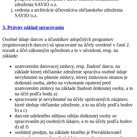
združenia SAVIO o.z.
vedenia a archivácie účtovníctva občianskeho združenia
SAVIO o.z.
3. Právny základ spracovania
Osobné údaje darcov a účastníkov adopčných programov
(registrovaných darcov) sú spracované na účely uvedené v časti 2.
rozsah a účel zákonným spôsobom a to v súvislosti, resp. na
základe:
uzatvorením darovacej zmluvy, resp. žiadosť darcu, na
základe ktorej občianske združenie spracúva osobné údaje
nevyhnutné na plnenie zmluvy, ktorej zmluvnou stranou je
dotknutá osoba, alebo na vykonanie opatrení pred
uzatvorením zmluvy na základe žiadosti dotknutej osoby, a to
na účel podľa bodu a)
spracovanie je nevyhnutné na účely oprávnených záujmov,
ktoré sleduje občianske združenie, a to na účely podľa bodov
b) a c)
darcom udeleného súhlasu súhlas dotknutej osoby so
spracovaním jej osobných údajov, a to na účely podľa bodov
d) až f)
osobitný predpis, na základe ktorého je Prevádzkovateľ