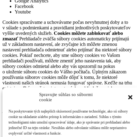
Google Analytics
Facebook
Youtube
Cookies spracúvame a uchovávame počas nevyhnutnej doby a to
v súlade s podmienkami a pravidlami jednotlivých poskytovateľov
vyššie uvedených služieb.
Cookies môžete zablokovať alebo
zmazať
Prehliadače zväčša súbory cookies automaticky prijímajú
už v základnom nastavení, ale zvyčajne ich môžete zmenou
nastavení prehliadača odmietnuť alebo prijímať iba niektoré súbory
cookies. Pokiaľ nechcete, aby sme súbory cookies vo Vašom
prehliadači používali, môžete zmeniť jeho nastavenia tak, aby
súbory cookies odmietal alebo aby vás upozornil na pokus
o uloženie súboru cookies do Vášho počítača. Úplným zákazom
používania súborov cookies môže dôjsť k tomu, že niektoré
vlastnosti našich stránok nemusia fungovať správne. Keďže na trhu
existuje veľké množstvo internetových prehliadačov a ich
nastavenia sú odlišné a môžu sa meniť, neuvádzame presný postup
Spravujte súhlas so súbormi
na nastavenie každého prehliadača. Každý z nich však
cookie
pravdepodobne obsahuje časť „Nastavenia“ alebo v anglickom
jazyku „Settings“, kde nájdete nastavenia pre využívanie súborov
Na poskytovanie tých najlepších skúseností používame technológie, ako sú súbory
cookies. S Vašimi prípadnými otázkami súvisiacimi s používaním
cookie na ukladanie a/alebo prístup k informáciám o zariadení. Súhlas s týmito
cookies ako aj uplatnením si vašich práv sa môžete obrátiť na
technológiami nám umožní spracovávať údaje, ako je správanie pri prehliadaní alebo
kontaktnú adresu občianskeho druženia SAVIO o.z.
jedinečné ID na tejto stránke. Nesúhlas alebo odvolanie súhlasu môže nepriaznivo
ovplyvniť určité vlastnosti a funkcie.