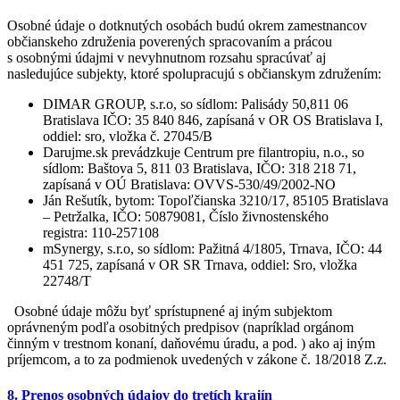
Osobné údaje o dotknutých osobách budú okrem zamestnancov
občianskeho združenia poverených spracovaním a prácou
s osobnými údajmi v nevyhnutnom rozsahu spracúvať aj
nasledujúce subjekty, ktoré spolupracujú s občianskym združením:
DIMAR GROUP, s.r.o, so sídlom: Palisády 50,811 06
Bratislava IČO: 35 840 846, zapísaná v OR OS Bratislava I,
oddiel: sro, vložka č. 27045/B
Darujme.sk prevádzkuje Centrum pre filantropiu, n.o., so
sídlom: Baštova 5, 811 03 Bratislava, IČO: 318 218 71,
zapísaná v OÚ Bratislava: OVVS-530/49/2002-NO
Ján Rešutík, bytom: Topoľčianska 3210/17, 85105 Bratislava
– Petržalka, IČO: 50879081, Číslo živnostenského
registra: 110-257108
mSynergy, s.r.o, so sídlom: Pažitná 4/1805, Trnava, IČO: 44
451 725, zapísaná v OR SR Trnava, oddiel: Sro, vložka
22748/T
Osobné údaje môžu byť sprístupnené aj iným subjektom
oprávneným podľa osobitných predpisov (napríklad orgánom
činným v trestnom konaní, daňovému úradu, a pod. ) ako aj iným
príjemcom, a to za podmienok uvedených v zákone č. 18/2018 Z.z.
8. Prenos osobných údajov do tretích krajín