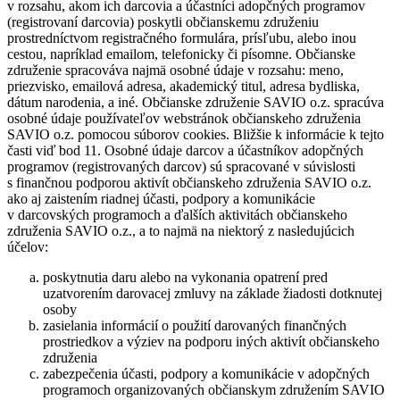
v rozsahu, akom ich darcovia a účastníci adopčných programov
(registrovaní darcovia) poskytli občianskemu združeniu
prostredníctvom registračného formulára, prísľubu, alebo inou
cestou, napríklad emailom, telefonicky či písomne. Občianske
združenie spracováva najmä osobné údaje v rozsahu: meno,
priezvisko, emailová adresa, akademický titul, adresa bydliska,
dátum narodenia, a iné. Občianske združenie SAVIO o.z. spracúva
osobné údaje používateľov webstránok občianskeho združenia
SAVIO o.z. pomocou súborov cookies. Bližšie k informácie k tejto
časti viď bod 11. Osobné údaje darcov a účastníkov adopčných
programov (registrovaných darcov) sú spracované v súvislosti
s finančnou podporou aktivít občianskeho združenia SAVIO o.z.
ako aj zaistením riadnej účasti, podpory a komunikácie
v darcovských programoch a ďalších aktivitách občianskeho
združenia SAVIO o.z., a to najmä na niektorý z nasledujúcich
účelov:
poskytnutia daru alebo na vykonania opatrení pred
uzatvorením darovacej zmluvy na základe žiadosti dotknutej
osoby
zasielania informácií o použití darovaných finančných
prostriedkov a výziev na podporu iných aktivít občianskeho
združenia
zabezpečenia účasti, podpory a komunikácie v adopčných
programoch organizovaných občianskym združením SAVIO