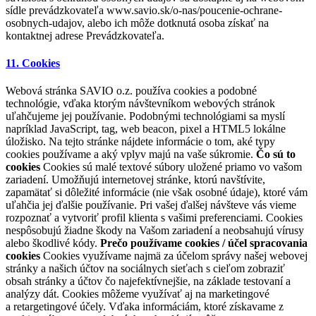
sídle prevádzkovateľa www.savio.sk/o-nas/poucenie-ochrane-
osobnych-udajov, alebo ich môže dotknutá osoba získať na
kontaktnej adrese Prevádzkovateľa.
11. Cookies
Webová stránka SAVIO o.z. používa cookies a podobné
technológie, vďaka ktorým návštevníkom webových stránok
uľahčujeme jej používanie. Podobnými technológiami sa myslí
napríklad JavaScript, tag, web beacon, pixel a HTML5 lokálne
úložisko. Na tejto stránke nájdete informácie o tom, aké typy
cookies používame a aký vplyv majú na vaše súkromie.
Čo sú to
cookies
Cookies sú malé textové súbory uložené priamo vo vašom
zariadení. Umožňujú internetovej stránke, ktorú navštívite,
zapamätať si dôležité informácie (nie však osobné údaje), ktoré vám
uľahčia jej ďalšie používanie. Pri vašej ďalšej návšteve vás vieme
rozpoznať a vytvoriť profil klienta s vašimi preferenciami. Cookies
nespôsobujú žiadne škody na Vašom zariadení a neobsahujú vírusy
alebo škodlivé kódy.
Prečo používame cookies / účel spracovania
cookies
Cookies využívame najmä za účelom správy našej webovej
stránky a našich účtov na sociálnych sieťach s cieľom zobraziť
obsah stránky a účtov čo najefektívnejšie, na základe testovaní a
analýzy dát. Cookies môžeme využívať aj na marketingové
a retargetingové účely. Vďaka informáciám, ktoré získavame z