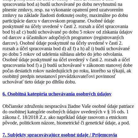
spracovania bod a) budú uchovávané po dobu nevyhnutnú na
plnenie zmluvy, resp. na vykonanie opatrení pred uzatvorením
zmluvy na základe žiadosti dotknutej osoby, maximálne po dobu
participácie darcu v darcovskom programe. Osobné údaje
poskytnuté na účely uvedené v časti 2. rozsah a účel spracovania
bod b) až c) budú uchovávané po dobu 5 rokov od získania údajov
od darcov a účastníkov adopčných programov (registrovaných
darcov). Osobné údaje poskytnuté na účely uvedené v časti 2.
rozsah a účel spracovania bod d) až f) a h) až i) budú uchovávané
po dobu 5 rokov od udelenia súhlasu alebo do jeho odvolania.
Osobné údaje poskytnuté na účel uvedený v časti 2. rozsah a účel
spracovania bod f) a j) budú uchovávané v zákonom stanovej dobe
počas desiatich rokov nasledujúcich po roku, ktorého sa týkajú, ak
osobitný predpis neustanoví prevádzkovateľovi povinnosť
uchovávať tieto údaje po dlhšiu dobu.
6. Osobitná kategória uchovávania osobných údajov
Občianske združeniu nespracúva žiadne Vaše osobné údaje patriace
do osobitnej kategórie osobných údajov uvedených v § 16 ods. 1
zákona č. 18/2018 Z.z. ako napríklad údaje rasovom a etnickom
pôvode, politickom názore, biometrické či genetické údaje, a pod.
7. Subjekty spracovávajúce osobné údaje / Príjemcovia