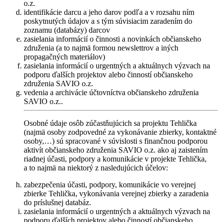
o.z.
identifikácie darcu a jeho darov podľa a v rozsahu ním
poskytnutých údajov a s tým súvisiacim zaradením do
zoznamu (databázy) darcov
zasielania informácií o činnosti a novinkách občianskeho
združenia (a to najmä formou newslettrov a iných
propagačných materiálov)
zasielania informácií o urgentných a aktuálnych výzvach na
podporu ďalších projektov alebo činností občianskeho
združenia SAVIO o.z.
vedenia a archivácie účtovníctva občianskeho združenia
SAVIO o.z..
Osobné údaje osôb zúčastňujúcich sa projektu Tehlička
(najmä osoby zodpovedné za vykonávanie zbierky, kontaktné
osoby,…) sú spracované v súvislosti s finančnou podporou
aktivít občianskeho združenia SAVIO o.z. ako aj zaistením
riadnej účasti, podpory a komunikácie v projekte Tehlička,
a to najmä na niektorý z nasledujúcich účelov:
zabezpečenia účasti, podpory, komunikácie vo verejnej
zbierke Tehlička, vykonávania verejnej zbierky a zaradenia
do príslušnej databáz.
zasielania informácií o urgentných a aktuálnych výzvach na
podporu ďalších projektov alebo činností občianskeho