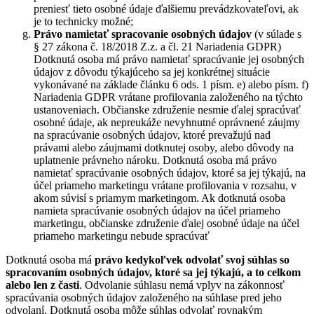
preniesť tieto osobné údaje ďalšiemu prevádzkovateľovi, ak
je to technicky možné;
Právo namietať
spracovanie osobných údajov
(v súlade s
§ 27 zákona č. 18/2018 Z.z. a čl. 21 Nariadenia GDPR)
Dotknutá osoba má právo namietať spracúvanie jej osobných
údajov z dôvodu týkajúceho sa jej konkrétnej situácie
vykonávané na základe článku 6 ods. 1 písm. e) alebo písm. f)
Nariadenia GDPR vrátane profilovania založeného na týchto
ustanoveniach. Občianske združenie nesmie ďalej spracúvať
osobné údaje, ak nepreukáže nevyhnutné oprávnené záujmy
na spracúvanie osobných údajov, ktoré prevažujú nad
právami alebo záujmami dotknutej osoby, alebo dôvody na
uplatnenie právneho nároku. Dotknutá osoba má právo
namietať spracúvanie osobných údajov, ktoré sa jej týkajú, na
účel priameho marketingu vrátane profilovania v rozsahu, v
akom súvisí s priamym marketingom. Ak dotknutá osoba
namieta spracúvanie osobných údajov na účel priameho
marketingu, občianske združenie ďalej osobné údaje na účel
priameho marketingu nebude spracúvať
Dotknutá osoba má
právo kedykoľvek odvolať svoj súhlas so
spracovaním osobných údajov, ktoré sa jej týkajú, a to celkom
alebo len z časti
. Odvolanie súhlasu nemá vplyv na zákonnosť
spracúvania osobných údajov založeného na súhlase pred jeho
odvolaní. Dotknutá osoba môže súhlas odvolať rovnakým