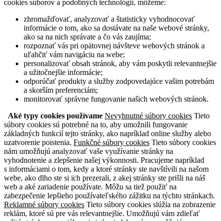
cookies súborov a podobných technológií, môžeme:
zhromažďovať, analyzovať a štatisticky vyhodnocovať
informácie o tom, ako sa dostávate na naše webové stránky,
ako sa na nich správate a čo vás zaujíma;
rozpoznať vás pri opätovnej návšteve webových stránok a
uľahčiť vám navigáciu na webe;
personalizovať obsah stránok, aby vám poskytli relevantnejšie
a užitočnejšie informácie;
odporúčať produkty a služby zodpovedajúce vašim potrebám
a skorším preferenciám;
monitorovať správne fungovanie našich webových stránok.
Aké typy cookies používame
Nevyhnutné súbory cookies
Tieto
súbory cookies sú potrebné na to, aby umožnili fungovanie
základných funkcií tejto stránky, ako napríklad online služby alebo
uzatvorenie poistenia.
Funkčné súbory cookies
Tieto súbory cookies
nám umožňujú analyzovať vaše využívanie stránky na
vyhodnotenie a zlepšenie našej výkonnosti. Pracujeme napríklad
s informáciami o tom, kedy a ktoré stránky ste navštívili na našom
webe, ako dlho ste si ich prezerali, z akej stránky ste prišli na náš
web a aké zariadenie používate. Môžu sa tiež použiť na
zabezpečenie lepšieho používateľského zážitku na týchto stránkach.
Reklamné súbory cookies
Tieto súbory cookies slúžia na zobrazenie
reklám, ktoré sú pre vás relevantnejšie. Umožňujú vám zdieľať