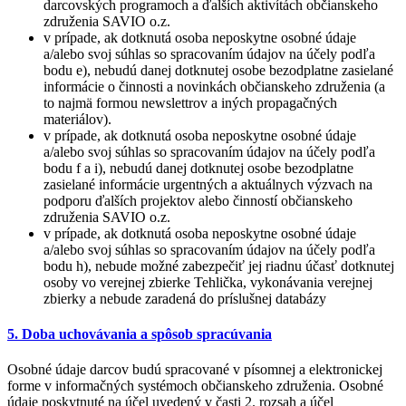
darcovských programoch a ďalších aktivítách občianskeho
združenia SAVIO o.z.
v prípade, ak dotknutá osoba neposkytne osobné údaje
a/alebo svoj súhlas so spracovaním údajov na účely podľa
bodu e), nebudú danej dotknutej osobe bezodplatne zasielané
informácie o činnosti a novinkách občianskeho združenia (a
to najmä formou newslettrov a iných propagačných
materiálov).
v prípade, ak dotknutá osoba neposkytne osobné údaje
a/alebo svoj súhlas so spracovaním údajov na účely podľa
bodu f a i), nebudú danej dotknutej osobe bezodplatne
zasielané informácie urgentných a aktuálnych výzvach na
podporu ďalších projektov alebo činností občianskeho
združenia SAVIO o.z.
v prípade, ak dotknutá osoba neposkytne osobné údaje
a/alebo svoj súhlas so spracovaním údajov na účely podľa
bodu h), nebude možné zabezpečiť jej riadnu účasť dotknutej
osoby vo verejnej zbierke Tehlička, vykonávania verejnej
zbierky a nebude zaradená do príslušnej databázy
5. Doba uchovávania a spôsob spracúvania
Osobné údaje darcov budú spracované v písomnej a elektronickej
forme v informačných systémoch občianskeho združenia. Osobné
údaje poskytnuté na účel uvedený v časti 2. rozsah a účel