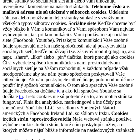
určité stránky so sociálnymi sieťami alebo vám umožňujú
uverejňovať komentáre na našich stránkach.
Telefónne číslo a e-
mailová adresa nie sú uložené v súboroch cookies.
Udelením
súhlasu alebo používaním tejto stránky súhlasíte s využívaním
všetkých typov súborov cookies.
Sociálne siete
Keďže chceme byť
vždy blízko k Vám a komunikovať s Vami spôsobom Vám najviac
vyhovujúcim, tak pri komunikácii s Vami používame aj sociálne
siete (Facebook, Youtube). Pri takejto komunikácii Vaše osobné
údaje spracúvajú nie len naše spoločnosti, ale aj poskytovatelia
sociálnych sietí, keďže používajú tzv. zásuvný modul (plug-in), ako
napr. „share“, „like“ alebo „pin“ tlačítka, ktoré pracujú ako cookies.
Či si vyberiete spôsob komunikácie s nami prostredníctvom
sociálnych sietí je na Vašom rozhodnutí, v každom prípade však
neodporúčame aby ste nám týmto spôsobom poskytovali Vaše
citlivé údaje. Ak nám poskytujete citlivé údaje, potom odporúčame
použiť iný spôsob komunikácie. O tom ako spracúva Vaše osobné
údaje Facebook sa dočítate
tu
a ako ich spracúva Youtube sa
dočítate
tu
. Tieto cookies nie sú potrebné na to, aby mohla stránka
fungovať. Plnia iba analytické, marketingové a iné účely pre
spoločnosť YouTube LLC, so sídlom v Spojených štátoch
amerických a Facebook Ireland Ltd. so sídlom v Írsku.
Cookies
tretích strán / sprostredkovatelia
Naša webová stránka používa
výlučne cookies tretích strán, ktoré nám poskytujú služby, a o
ktorých môžete nájsť bližšie informácie na nasledovných stránkach: