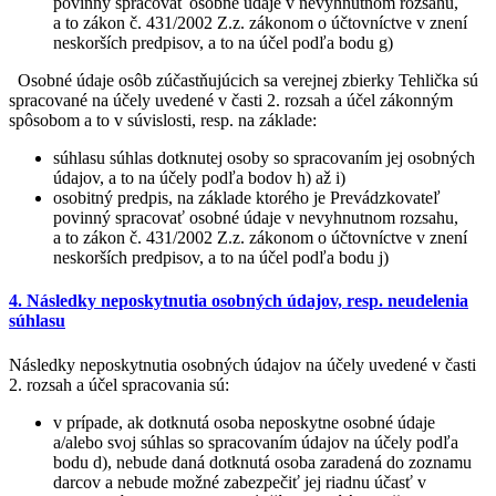
povinný spracovať osobné údaje v nevyhnutnom rozsahu,
a to zákon č. 431/2002 Z.z. zákonom o účtovníctve v znení
neskorších predpisov, a to na účel podľa bodu g)
Osobné údaje osôb zúčastňujúcich sa verejnej zbierky Tehlička sú
spracované na účely uvedené v časti 2. rozsah a účel zákonným
spôsobom a to v súvislosti, resp. na základe:
súhlasu súhlas dotknutej osoby so spracovaním jej osobných
údajov, a to na účely podľa bodov h) až i)
osobitný predpis, na základe ktorého je Prevádzkovateľ
povinný spracovať osobné údaje v nevyhnutnom rozsahu,
a to zákon č. 431/2002 Z.z. zákonom o účtovníctve v znení
neskorších predpisov, a to na účel podľa bodu j)
4. Následky neposkytnutia osobných údajov, resp. neudelenia
súhlasu
Následky neposkytnutia osobných údajov na účely uvedené v časti
2. rozsah a účel spracovania sú:
v prípade, ak dotknutá osoba neposkytne osobné údaje
a/alebo svoj súhlas so spracovaním údajov na účely podľa
bodu d), nebude daná dotknutá osoba zaradená do zoznamu
darcov a nebude možné zabezpečiť jej riadnu účasť v