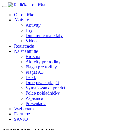
Tehlička
O Tehličke
Aktivity
Aktivity
Hry
Duchovné materiály
Video
Registrácia
Na stiahnutie
Brožúra
Aktivity pre rodiny
Plagát pre rodiny
Plagát A3
Leták
Dolepovací plagát
Vymaľovanka pre deti
Polep pokladničky
Zápisnica
Prezentácia
Vyzbieram
Darujme
SAVIO