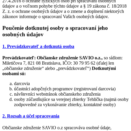
27.4.2016 o ochrane fyzických osôb pri spracúvaní osobných
údajov a o voľnom pohybe týchto údajov a § 19 zákona č. 18/2018
Z. z. o ochrane osobných údajov a o zmene a doplnení niektorých
zákonov informuje o spracovaní Vašich osobných údajov.
Poučenie dotknutej osoby o spracovaní jeho
osobných údajov
1. Prevádzkovateľ a dotknutá osoba
Prevádzkovateľ:
Občianske združenie SAVIO o.z.,
so sídlom:
Miletičova 7, 821 08 Bratislava, IČO: 30 79 95 62 (ďalej len
„občianske združenie“ alebo „prevádzkovateľ“)
Dotknutými
osobami sú:
darcovia
účastníci adopčných programov (registrovaní darcovia)
návštevníci webstránok občianskeho združenia
osoby zúčastňujúce sa verejnej zbierky Tehlička (najmä osoby
zodpovedné za vykonávanie zbierky, kontaktné osoby)
2. Rozsah a účel spracovania
Občianske združenie SAVIO o.z spracováva osobné údaje,