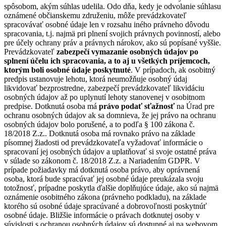
spôsobom, akým súhlas udelila. Odo dňa, kedy je odvolanie súhlasu
oznámené občianskemu združeniu, môže prevádzkovateľ
spracovávať osobné údaje len v rozsahu iného právneho dôvodu
spracovania, t.j. najmä pri plnení svojich právnych povinností, alebo
pre účely ochrany práv a právnych nárokov, ako sú popísané vyššie.
Prevádzkovateľ
zabezpečí vymazanie osobných údajov po
splnení účelu ich spracovania, a to aj u všetkých príjemcoch,
ktorým boli osobné údaje poskytnuté
. V prípadoch, ak osobitný
predpis ustanovuje lehotu, ktorá neumožňuje osobný údaj
likvidovať bezprostredne, zabezpečí prevádzkovateľ likvidáciu
osobných údajov až po uplynutí lehoty stanovenej v osobitnom
predpise. Dotknutá osoba má
právo podať sťažnosť
na Úrad pre
ochranu osobných údajov ak sa domnieva, že jej právo na ochranu
osobných údajov bolo porušené, a to podľa § 100 zákona č.
18/2018 Z.z.. Dotknutá osoba má rovnako právo na základe
písomnej žiadosti od prevádzkovateľa vyžadovať informácie o
spracovaní jej osobných údajov a uplatňovať si svoje ostatné práva
v súlade so zákonom č. 18/2018 Z.z. a Nariadením GDPR. V
prípade požiadavky má dotknutá osoba právo, aby oprávnená
osoba, ktorá bude spracúvať jej osobné údaje preukázala svoju
totožnosť, prípadne poskytla ďalšie doplňujúce údaje, ako sú najmä
oznámenie osobitného zákona (právneho podkladu), na základe
ktorého sú osobné údaje spracúvané a dobrovoľnosti poskytnúť
osobné údaje. Bližšie informácie o právach dotknutej osoby v
súvislosti s ochranou osobných údajov sú dostupné aj na webovom