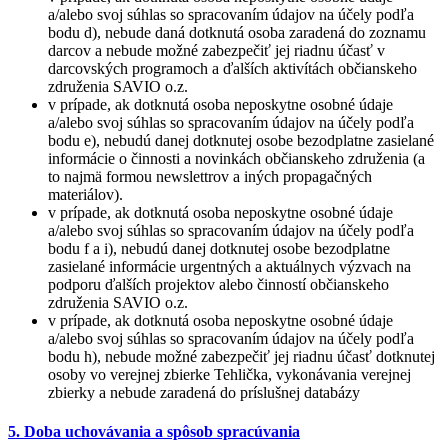
a/alebo svoj súhlas so spracovaním údajov na účely podľa
bodu d), nebude daná dotknutá osoba zaradená do zoznamu
darcov a nebude možné zabezpečiť jej riadnu účasť v
darcovských programoch a ďalších aktivítách občianskeho
združenia SAVIO o.z.
v prípade, ak dotknutá osoba neposkytne osobné údaje
a/alebo svoj súhlas so spracovaním údajov na účely podľa
bodu e), nebudú danej dotknutej osobe bezodplatne zasielané
informácie o činnosti a novinkách občianskeho združenia (a
to najmä formou newslettrov a iných propagačných
materiálov).
v prípade, ak dotknutá osoba neposkytne osobné údaje
a/alebo svoj súhlas so spracovaním údajov na účely podľa
bodu f a i), nebudú danej dotknutej osobe bezodplatne
zasielané informácie urgentných a aktuálnych výzvach na
podporu ďalších projektov alebo činností občianskeho
združenia SAVIO o.z.
v prípade, ak dotknutá osoba neposkytne osobné údaje
a/alebo svoj súhlas so spracovaním údajov na účely podľa
bodu h), nebude možné zabezpečiť jej riadnu účasť dotknutej
osoby vo verejnej zbierke Tehlička, vykonávania verejnej
zbierky a nebude zaradená do príslušnej databázy
5. Doba uchovávania a spôsob spracúvania