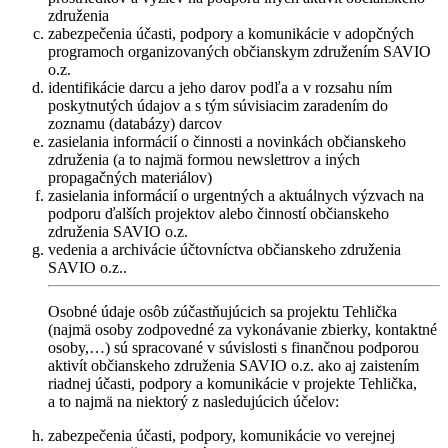
združenia
zabezpečenia účasti, podpory a komunikácie v adopčných
programoch organizovaných občianskym združením SAVIO
o.z.
identifikácie darcu a jeho darov podľa a v rozsahu ním
poskytnutých údajov a s tým súvisiacim zaradením do
zoznamu (databázy) darcov
zasielania informácií o činnosti a novinkách občianskeho
združenia (a to najmä formou newslettrov a iných
propagačných materiálov)
zasielania informácií o urgentných a aktuálnych výzvach na
podporu ďalších projektov alebo činností občianskeho
združenia SAVIO o.z.
vedenia a archivácie účtovníctva občianskeho združenia
SAVIO o.z..
Osobné údaje osôb zúčastňujúcich sa projektu Tehlička
(najmä osoby zodpovedné za vykonávanie zbierky, kontaktné
osoby,…) sú spracované v súvislosti s finančnou podporou
aktivít občianskeho združenia SAVIO o.z. ako aj zaistením
riadnej účasti, podpory a komunikácie v projekte Tehlička,
a to najmä na niektorý z nasledujúcich účelov:
zabezpečenia účasti, podpory, komunikácie vo verejnej