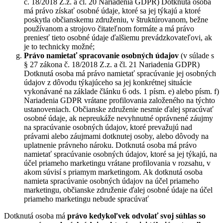
č. 18/2018 Z.z. a čl. 20 Nariadenia GDPR) Dotknutá osoba
má právo získať osobné údaje, ktoré sa jej týkajú a ktoré
poskytla občianskemu združeniu, v štruktúrovanom, bežne
používanom a strojovo čitateľnom formáte a má právo
preniesť tieto osobné údaje ďalšiemu prevádzkovateľovi, ak
je to technicky možné;
Právo namietať
spracovanie osobných údajov
(v súlade s
§ 27 zákona č. 18/2018 Z.z. a čl. 21 Nariadenia GDPR)
Dotknutá osoba má právo namietať spracúvanie jej osobných
údajov z dôvodu týkajúceho sa jej konkrétnej situácie
vykonávané na základe článku 6 ods. 1 písm. e) alebo písm. f)
Nariadenia GDPR vrátane profilovania založeného na týchto
ustanoveniach. Občianske združenie nesmie ďalej spracúvať
osobné údaje, ak nepreukáže nevyhnutné oprávnené záujmy
na spracúvanie osobných údajov, ktoré prevažujú nad
právami alebo záujmami dotknutej osoby, alebo dôvody na
uplatnenie právneho nároku. Dotknutá osoba má právo
namietať spracúvanie osobných údajov, ktoré sa jej týkajú, na
účel priameho marketingu vrátane profilovania v rozsahu, v
akom súvisí s priamym marketingom. Ak dotknutá osoba
namieta spracúvanie osobných údajov na účel priameho
marketingu, občianske združenie ďalej osobné údaje na účel
priameho marketingu nebude spracúvať
Dotknutá osoba má
právo kedykoľvek odvolať svoj súhlas so