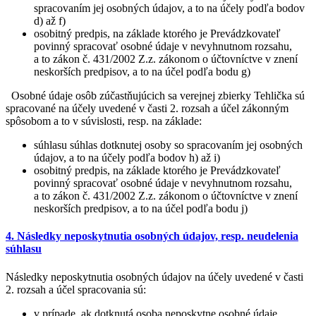
spracovaním jej osobných údajov, a to na účely podľa bodov
d) až f)
osobitný predpis, na základe ktorého je Prevádzkovateľ
povinný spracovať osobné údaje v nevyhnutnom rozsahu,
a to zákon č. 431/2002 Z.z. zákonom o účtovníctve v znení
neskorších predpisov, a to na účel podľa bodu g)
Osobné údaje osôb zúčastňujúcich sa verejnej zbierky Tehlička sú
spracované na účely uvedené v časti 2. rozsah a účel zákonným
spôsobom a to v súvislosti, resp. na základe:
súhlasu súhlas dotknutej osoby so spracovaním jej osobných
údajov, a to na účely podľa bodov h) až i)
osobitný predpis, na základe ktorého je Prevádzkovateľ
povinný spracovať osobné údaje v nevyhnutnom rozsahu,
a to zákon č. 431/2002 Z.z. zákonom o účtovníctve v znení
neskorších predpisov, a to na účel podľa bodu j)
4. Následky neposkytnutia osobných údajov, resp. neudelenia
súhlasu
Následky neposkytnutia osobných údajov na účely uvedené v časti
2. rozsah a účel spracovania sú:
v prípade, ak dotknutá osoba neposkytne osobné údaje