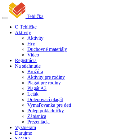
Tehlička
O Tehličke
Aktivity
Aktivity
Hry
Duchovné materiály
Video
Registrácia
Na stiahnutie
Brožúra
Aktivity pre rodiny
Plagát pre rodiny
Plagát A3
Leták
Dolepovací plagát
Vymaľovanka pre deti
Polep pokladničky
Zápisnica
Prezentácia
Vyzbieram
Darujme
SAVIO