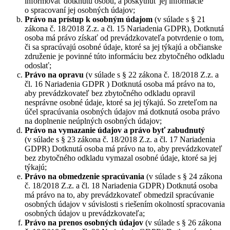
informovať dotknutú osobu, a poskytnúť jej informácie
o spracovaní jej osobných údajov;
Právo na prístup k osobným údajom
(v súlade s § 21
zákona č. 18/2018 Z.z. a čl. 15 Nariadenia GDPR), Dotknutá
osoba má právo získať od prevádzkovateľa potvrdenie o tom,
či sa spracúvajú osobné údaje, ktoré sa jej týkajú a občianske
združenie je povinné túto informáciu bez zbytočného odkladu
odoslať;
Právo na opravu
(v súlade s § 22 zákona č. 18/2018 Z.z. a
čl. 16 Nariadenia GDPR ) Dotknutá osoba má právo na to,
aby prevádzkovateľ bez zbytočného odkladu opravil
nesprávne osobné údaje, ktoré sa jej týkajú. So zreteľom na
účel spracúvania osobných údajov má dotknutá osoba právo
na doplnenie neúplných osobných údajov;
Právo na vymazanie údajov a právo byť zabudnutý
(v súlade s § 23 zákona č. 18/2018 Z.z. a čl. 17 Nariadenia
GDPR) Dotknutá osoba má právo na to, aby prevádzkovateľ
bez zbytočného odkladu vymazal osobné údaje, ktoré sa jej
týkajú;
Právo na obmedzenie spracúvania
(v súlade s § 24 zákona
č. 18/2018 Z.z. a čl. 18 Nariadenia GDPR) Dotknutá osoba
má právo na to, aby prevádzkovateľ obmedzil spracúvanie
osobných údajov v súvislosti s riešením okolností spracovania
osobných údajov u prevádzkovateľa;
Právo na prenos osobných údajov
(v súlade s § 26 zákona