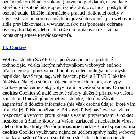
oznámenie osobitného zákona (právneho podkladu), na základe
ktorého sú osobné údaje spracúvané a dobrovoľnosti poskytnúť
osobné údaje. Bližšie informácie o právach dotknutej osoby v
súvislosti s ochranou osobných údajov sú dostupné aj na webovom
sídle prevádzkovateľa www.savio.sk/o-nas/poucenie-ochrane-
osobnych-udajov, alebo ich môže dotknutá osoba získať na
kontaktnej adrese Prevádzkovateľa.
11. Cookies
Webová stránka SAVIO o.z. používa cookies a podobné
technológie, vďaka ktorým návštevníkom webových stránok
uľahčujeme jej používanie. Podobnými technológiami sa myslí
napríklad JavaScript, tag, web beacon, pixel a HTML5 lokálne
úložisko. Na tejto stránke nájdete informácie o tom, aké typy
cookies používame a aký vplyv majú na vaše súkromie.
Čo sú to
cookies
Cookies sú malé textové súbory uložené priamo vo vašom
zariadení. Umožňujú internetovej stránke, ktorú navštívite,
zapamätať si dôležité informácie (nie však osobné údaje), ktoré vám
uľahčia jej ďalšie používanie. Pri vašej ďalšej návšteve vás vieme
rozpoznať a vytvoriť profil klienta s vašimi preferenciami. Cookies
nespôsobujú žiadne škody na Vašom zariadení a neobsahujú vírusy
alebo škodlivé kódy.
Prečo používame cookies / účel spracovania
cookies
Cookies využívame najmä za účelom správy našej webovej
stránky a našich účtov na sociálnych sieťach s cieľom zobraziť