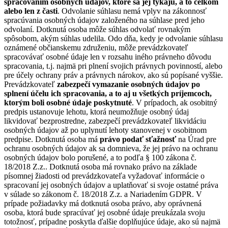
spracovaním osobných údajov, ktoré sa jej týkajú, a to celkom
alebo len z časti
. Odvolanie súhlasu nemá vplyv na zákonnosť
spracúvania osobných údajov založeného na súhlase pred jeho
odvolaní. Dotknutá osoba môže súhlas odvolať rovnakým
spôsobom, akým súhlas udelila. Odo dňa, kedy je odvolanie súhlasu
oznámené občianskemu združeniu, môže prevádzkovateľ
spracovávať osobné údaje len v rozsahu iného právneho dôvodu
spracovania, t.j. najmä pri plnení svojich právnych povinností, alebo
pre účely ochrany práv a právnych nárokov, ako sú popísané vyššie.
Prevádzkovateľ
zabezpečí vymazanie osobných údajov po
splnení účelu ich spracovania, a to aj u všetkých príjemcoch,
ktorým boli osobné údaje poskytnuté
. V prípadoch, ak osobitný
predpis ustanovuje lehotu, ktorá neumožňuje osobný údaj
likvidovať bezprostredne, zabezpečí prevádzkovateľ likvidáciu
osobných údajov až po uplynutí lehoty stanovenej v osobitnom
predpise. Dotknutá osoba má
právo podať sťažnosť
na Úrad pre
ochranu osobných údajov ak sa domnieva, že jej právo na ochranu
osobných údajov bolo porušené, a to podľa § 100 zákona č.
18/2018 Z.z.. Dotknutá osoba má rovnako právo na základe
písomnej žiadosti od prevádzkovateľa vyžadovať informácie o
spracovaní jej osobných údajov a uplatňovať si svoje ostatné práva
v súlade so zákonom č. 18/2018 Z.z. a Nariadením GDPR. V
prípade požiadavky má dotknutá osoba právo, aby oprávnená
osoba, ktorá bude spracúvať jej osobné údaje preukázala svoju
totožnosť, prípadne poskytla ďalšie doplňujúce údaje, ako sú najmä