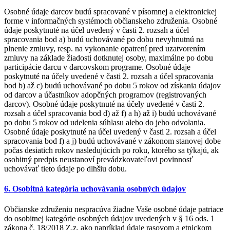
Osobné údaje darcov budú spracované v písomnej a elektronickej
forme v informačných systémoch občianskeho združenia. Osobné
údaje poskytnuté na účel uvedený v časti 2. rozsah a účel
spracovania bod a) budú uchovávané po dobu nevyhnutnú na
plnenie zmluvy, resp. na vykonanie opatrení pred uzatvorením
zmluvy na základe žiadosti dotknutej osoby, maximálne po dobu
participácie darcu v darcovskom programe. Osobné údaje
poskytnuté na účely uvedené v časti 2. rozsah a účel spracovania
bod b) až c) budú uchovávané po dobu 5 rokov od získania údajov
od darcov a účastníkov adopčných programov (registrovaných
darcov). Osobné údaje poskytnuté na účely uvedené v časti 2.
rozsah a účel spracovania bod d) až f) a h) až i) budú uchovávané
po dobu 5 rokov od udelenia súhlasu alebo do jeho odvolania.
Osobné údaje poskytnuté na účel uvedený v časti 2. rozsah a účel
spracovania bod f) a j) budú uchovávané v zákonom stanovej dobe
počas desiatich rokov nasledujúcich po roku, ktorého sa týkajú, ak
osobitný predpis neustanoví prevádzkovateľovi povinnosť
uchovávať tieto údaje po dlhšiu dobu.
6. Osobitná kategória uchovávania osobných údajov
Občianske združeniu nespracúva žiadne Vaše osobné údaje patriace
do osobitnej kategórie osobných údajov uvedených v § 16 ods. 1
zákona č. 18/2018 Z.z. ako napríklad údaje rasovom a etnickom