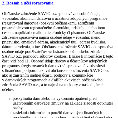
2. Rozsah a účel spracovania
Občianske združenie SAVIO o.z spracováva osobné údaje,
v rozsahu, akom ich darcovia a účastníci adopčných programov
(registrovaní darcovia) poskytli občianskemu združeniu
prostredníctvom registračného formulára, prísľubu, alebo inou
cestou, napríklad emailom, telefonicky či písomne. Občianske
združenie spracováva najmä osobné údaje v rozsahu: meno,
priezvisko, emailová adresa, akademický titul, adresa bydliska,
dátum narodenia, a iné. Občianske združenie SAVIO o.z. spracúva
osobné údaje používateľov webstránok občianskeho združenia
SAVIO o.z. pomocou súborov cookies. Bližšie k informácie k tejto
časti viď bod 11. Osobné údaje darcov a účastníkov adopčných
programov (registrovaných darcov) sú spracované v súvislosti
s finančnou podporou aktivít občianskeho združenia SAVIO o.z.
ako aj zaistením riadnej účasti, podpory a komunikácie
v darcovských programoch a ďalších aktivitách občianskeho
združenia SAVIO o.z., a to najmä na niektorý z nasledujúcich
účelov:
poskytnutia daru alebo na vykonania opatrení pred
uzatvorením darovacej zmluvy na základe žiadosti dotknutej
osoby
zasielania informácií o použití darovaných finančných
prostriedkov a výziev na podporu iných aktivít občianskeho