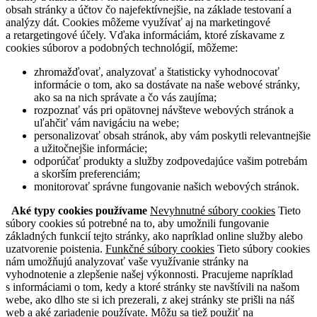
obsah stránky a účtov čo najefektívnejšie, na základe testovaní a
analýzy dát. Cookies môžeme využívať aj na marketingové
a retargetingové účely. Vďaka informáciám, ktoré získavame z
cookies súborov a podobných technológií, môžeme:
zhromažďovať, analyzovať a štatisticky vyhodnocovať
informácie o tom, ako sa dostávate na naše webové stránky,
ako sa na nich správate a čo vás zaujíma;
rozpoznať vás pri opätovnej návšteve webových stránok a
uľahčiť vám navigáciu na webe;
personalizovať obsah stránok, aby vám poskytli relevantnejšie
a užitočnejšie informácie;
odporúčať produkty a služby zodpovedajúce vašim potrebám
a skorším preferenciám;
monitorovať správne fungovanie našich webových stránok.
Aké typy cookies používame
Nevyhnutné súbory cookies
Tieto
súbory cookies sú potrebné na to, aby umožnili fungovanie
základných funkcií tejto stránky, ako napríklad online služby alebo
uzatvorenie poistenia.
Funkčné súbory cookies
Tieto súbory cookies
nám umožňujú analyzovať vaše využívanie stránky na
vyhodnotenie a zlepšenie našej výkonnosti. Pracujeme napríklad
s informáciami o tom, kedy a ktoré stránky ste navštívili na našom
webe, ako dlho ste si ich prezerali, z akej stránky ste prišli na náš
web a aké zariadenie používate. Môžu sa tiež použiť na