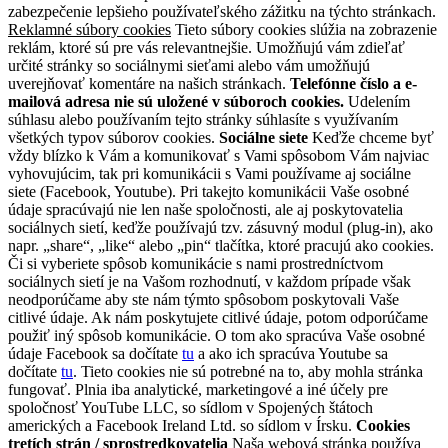
zabezpečenie lepšieho používateľského zážitku na týchto stránkach.
Reklamné súbory cookies
Tieto súbory cookies slúžia na zobrazenie
reklám, ktoré sú pre vás relevantnejšie. Umožňujú vám zdieľať
určité stránky so sociálnymi sieťami alebo vám umožňujú
uverejňovať komentáre na našich stránkach.
Telefónne číslo a e-
mailová adresa nie sú uložené v súboroch cookies.
Udelením
súhlasu alebo používaním tejto stránky súhlasíte s využívaním
všetkých typov súborov cookies.
Sociálne siete
Keďže chceme byť
vždy blízko k Vám a komunikovať s Vami spôsobom Vám najviac
vyhovujúcim, tak pri komunikácii s Vami používame aj sociálne
siete (Facebook, Youtube). Pri takejto komunikácii Vaše osobné
údaje spracúvajú nie len naše spoločnosti, ale aj poskytovatelia
sociálnych sietí, keďže používajú tzv. zásuvný modul (plug-in), ako
napr. „share“, „like“ alebo „pin“ tlačítka, ktoré pracujú ako cookies.
Či si vyberiete spôsob komunikácie s nami prostredníctvom
sociálnych sietí je na Vašom rozhodnutí, v každom prípade však
neodporúčame aby ste nám týmto spôsobom poskytovali Vaše
citlivé údaje. Ak nám poskytujete citlivé údaje, potom odporúčame
použiť iný spôsob komunikácie. O tom ako spracúva Vaše osobné
údaje Facebook sa dočítate
tu
a ako ich spracúva Youtube sa
dočítate
tu
. Tieto cookies nie sú potrebné na to, aby mohla stránka
fungovať. Plnia iba analytické, marketingové a iné účely pre
spoločnosť YouTube LLC, so sídlom v Spojených štátoch
amerických a Facebook Ireland Ltd. so sídlom v Írsku.
Cookies
tretích strán / sprostredkovatelia
Naša webová stránka používa