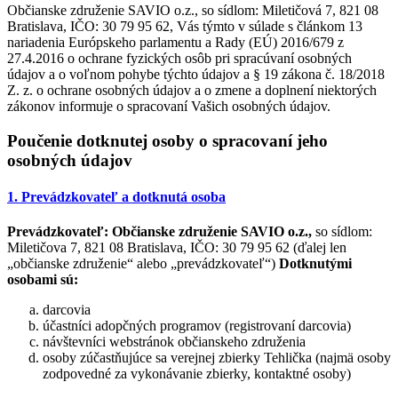
Občianske združenie SAVIO o.z., so sídlom: Miletičová 7, 821 08
Bratislava, IČO: 30 79 95 62, Vás týmto v súlade s článkom 13
nariadenia Európskeho parlamentu a Rady (EÚ) 2016/679 z
27.4.2016 o ochrane fyzických osôb pri spracúvaní osobných
údajov a o voľnom pohybe týchto údajov a § 19 zákona č. 18/2018
Z. z. o ochrane osobných údajov a o zmene a doplnení niektorých
zákonov informuje o spracovaní Vašich osobných údajov.
Poučenie dotknutej osoby o spracovaní jeho
osobných údajov
1. Prevádzkovateľ a dotknutá osoba
Prevádzkovateľ:
Občianske združenie SAVIO o.z.,
so sídlom:
Miletičova 7, 821 08 Bratislava, IČO: 30 79 95 62 (ďalej len
„občianske združenie“ alebo „prevádzkovateľ“)
Dotknutými
osobami sú:
darcovia
účastníci adopčných programov (registrovaní darcovia)
návštevníci webstránok občianskeho združenia
osoby zúčastňujúce sa verejnej zbierky Tehlička (najmä osoby
zodpovedné za vykonávanie zbierky, kontaktné osoby)