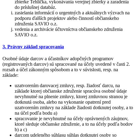
zbierke Tehlička, vykonávania verejnej zbierky a zaradenia
do príslušnej databáz.
zasielania informácií o urgentných a aktuálnych výzvach na
podporu ďalších projektov alebo činností občianskeho
združenia SAVIO o.z.
vedenia a archivácie účtovníctva občianskeho združenia
SAVIO o.z.
3. Právny základ spracovania
Osobné údaje darcov a účastníkov adopčných programov
(registrovaných darcov) sú spracované na účely uvedené v časti 2.
rozsah a účel zákonným spôsobom a to v súvislosti, resp. na
základe:
uzatvorením darovacej zmluvy, resp. žiadosť darcu, na
základe ktorej občianske združenie spracúva osobné údaje
nevyhnutné na plnenie zmluvy, ktorej zmluvnou stranou je
dotknutá osoba, alebo na vykonanie opatrení pred
uzatvorením zmluvy na základe žiadosti dotknutej osoby, a to
na účel podľa bodu a)
spracovanie je nevyhnutné na účely oprávnených záujmov,
ktoré sleduje občianske združenie, a to na účely podľa bodov
b) a c)
darcom udeleného súhlasu súhlas dotknutej osoby so