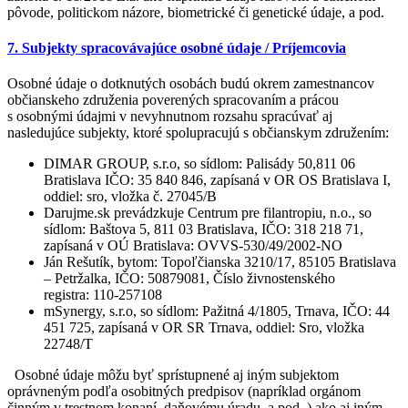
pôvode, politickom názore, biometrické či genetické údaje, a pod.
7. Subjekty spracovávajúce osobné údaje / Príjemcovia
Osobné údaje o dotknutých osobách budú okrem zamestnancov
občianskeho združenia poverených spracovaním a prácou
s osobnými údajmi v nevyhnutnom rozsahu spracúvať aj
nasledujúce subjekty, ktoré spolupracujú s občianskym združením:
DIMAR GROUP, s.r.o, so sídlom: Palisády 50,811 06
Bratislava IČO: 35 840 846, zapísaná v OR OS Bratislava I,
oddiel: sro, vložka č. 27045/B
Darujme.sk prevádzkuje Centrum pre filantropiu, n.o., so
sídlom: Baštova 5, 811 03 Bratislava, IČO: 318 218 71,
zapísaná v OÚ Bratislava: OVVS-530/49/2002-NO
Ján Rešutík, bytom: Topoľčianska 3210/17, 85105 Bratislava
– Petržalka, IČO: 50879081, Číslo živnostenského
registra: 110-257108
mSynergy, s.r.o, so sídlom: Pažitná 4/1805, Trnava, IČO: 44
451 725, zapísaná v OR SR Trnava, oddiel: Sro, vložka
22748/T
Osobné údaje môžu byť sprístupnené aj iným subjektom
oprávneným podľa osobitných predpisov (napríklad orgánom
činným v trestnom konaní, daňovému úradu, a pod. ) ako aj iným