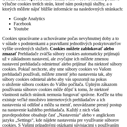
výlučne cookies tretích strán, ktoré nám poskytujú služby, a o
ktorých môžete nájsť bližšie informácie na nasledovných stránkach:
Google Analytics
Facebook
Youtube
Cookies spracúvame a uchovávame počas nevyhnutnej doby a to
v súlade s podmienkami a pravidlami jednotlivých poskytovateľov
vyššie uvedených služieb.
Cookies môžete zablokovať alebo
zmazať
Prehliadače zväčša súbory cookies automaticky prijímajú
už v základnom nastavení, ale zvyčajne ich môžete zmenou
nastavení prehliadača odmietnuť alebo prijímať iba niektoré súbory
cookies. Pokiaľ nechcete, aby sme súbory cookies vo Vašom
prehliadači používali, môžete zmeniť jeho nastavenia tak, aby
súbory cookies odmietal alebo aby vás upozornil na pokus
o uloženie súboru cookies do Vášho počítača. Úplným zákazom
používania súborov cookies môže dôjsť k tomu, že niektoré
vlastnosti našich stránok nemusia fungovať správne. Keďže na trhu
existuje veľké množstvo internetových prehliadačov a ich
nastavenia sú odlišné a môžu sa meniť, neuvádzame presný postup
na nastavenie každého prehliadača. Každý z nich však
pravdepodobne obsahuje časť „Nastavenia“ alebo v anglickom
jazyku „Settings“, kde nájdete nastavenia pre využívanie súborov
cookies. S Vašimi prípadnými otázkami súvisiacimi s používaním