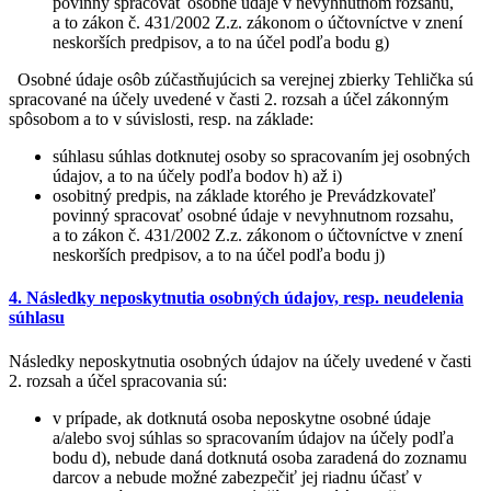
povinný spracovať osobné údaje v nevyhnutnom rozsahu,
a to zákon č. 431/2002 Z.z. zákonom o účtovníctve v znení
neskorších predpisov, a to na účel podľa bodu g)
Osobné údaje osôb zúčastňujúcich sa verejnej zbierky Tehlička sú
spracované na účely uvedené v časti 2. rozsah a účel zákonným
spôsobom a to v súvislosti, resp. na základe:
súhlasu súhlas dotknutej osoby so spracovaním jej osobných
údajov, a to na účely podľa bodov h) až i)
osobitný predpis, na základe ktorého je Prevádzkovateľ
povinný spracovať osobné údaje v nevyhnutnom rozsahu,
a to zákon č. 431/2002 Z.z. zákonom o účtovníctve v znení
neskorších predpisov, a to na účel podľa bodu j)
4. Následky neposkytnutia osobných údajov, resp. neudelenia
súhlasu
Následky neposkytnutia osobných údajov na účely uvedené v časti
2. rozsah a účel spracovania sú:
v prípade, ak dotknutá osoba neposkytne osobné údaje
a/alebo svoj súhlas so spracovaním údajov na účely podľa
bodu d), nebude daná dotknutá osoba zaradená do zoznamu
darcov a nebude možné zabezpečiť jej riadnu účasť v