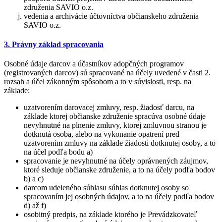
združenia SAVIO o.z.
vedenia a archivácie účtovníctva občianskeho združenia
SAVIO o.z.
3. Právny základ spracovania
Osobné údaje darcov a účastníkov adopčných programov
(registrovaných darcov) sú spracované na účely uvedené v časti 2.
rozsah a účel zákonným spôsobom a to v súvislosti, resp. na
základe:
uzatvorením darovacej zmluvy, resp. žiadosť darcu, na
základe ktorej občianske združenie spracúva osobné údaje
nevyhnutné na plnenie zmluvy, ktorej zmluvnou stranou je
dotknutá osoba, alebo na vykonanie opatrení pred
uzatvorením zmluvy na základe žiadosti dotknutej osoby, a to
na účel podľa bodu a)
spracovanie je nevyhnutné na účely oprávnených záujmov,
ktoré sleduje občianske združenie, a to na účely podľa bodov
b) a c)
darcom udeleného súhlasu súhlas dotknutej osoby so
spracovaním jej osobných údajov, a to na účely podľa bodov
d) až f)
osobitný predpis, na základe ktorého je Prevádzkovateľ