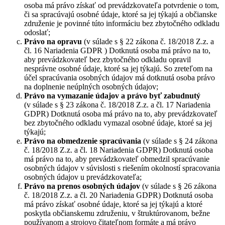
osoba má právo získať od prevádzkovateľa potvrdenie o tom,
či sa spracúvajú osobné údaje, ktoré sa jej týkajú a občianske
združenie je povinné túto informáciu bez zbytočného odkladu
odoslať;
Právo na opravu
(v súlade s § 22 zákona č. 18/2018 Z.z. a
čl. 16 Nariadenia GDPR ) Dotknutá osoba má právo na to,
aby prevádzkovateľ bez zbytočného odkladu opravil
nesprávne osobné údaje, ktoré sa jej týkajú. So zreteľom na
účel spracúvania osobných údajov má dotknutá osoba právo
na doplnenie neúplných osobných údajov;
Právo na vymazanie údajov a právo byť zabudnutý
(v súlade s § 23 zákona č. 18/2018 Z.z. a čl. 17 Nariadenia
GDPR) Dotknutá osoba má právo na to, aby prevádzkovateľ
bez zbytočného odkladu vymazal osobné údaje, ktoré sa jej
týkajú;
Právo na obmedzenie spracúvania
(v súlade s § 24 zákona
č. 18/2018 Z.z. a čl. 18 Nariadenia GDPR) Dotknutá osoba
má právo na to, aby prevádzkovateľ obmedzil spracúvanie
osobných údajov v súvislosti s riešením okolností spracovania
osobných údajov u prevádzkovateľa;
Právo na prenos osobných údajov
(v súlade s § 26 zákona
č. 18/2018 Z.z. a čl. 20 Nariadenia GDPR) Dotknutá osoba
má právo získať osobné údaje, ktoré sa jej týkajú a ktoré
poskytla občianskemu združeniu, v štruktúrovanom, bežne
používanom a strojovo čitateľnom formáte a má právo