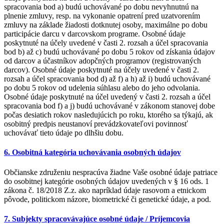
spracovania bod a) budú uchovávané po dobu nevyhnutnú na
plnenie zmluvy, resp. na vykonanie opatrení pred uzatvorením
zmluvy na základe žiadosti dotknutej osoby, maximálne po dobu
participácie darcu v darcovskom programe. Osobné údaje
poskytnuté na účely uvedené v časti 2. rozsah a účel spracovania
bod b) až c) budú uchovávané po dobu 5 rokov od získania údajov
od darcov a účastníkov adopčných programov (registrovaných
darcov). Osobné údaje poskytnuté na účely uvedené v časti 2.
rozsah a účel spracovania bod d) až f) a h) až i) budú uchovávané
po dobu 5 rokov od udelenia súhlasu alebo do jeho odvolania.
Osobné údaje poskytnuté na účel uvedený v časti 2. rozsah a účel
spracovania bod f) a j) budú uchovávané v zákonom stanovej dobe
počas desiatich rokov nasledujúcich po roku, ktorého sa týkajú, ak
osobitný predpis neustanoví prevádzkovateľovi povinnosť
uchovávať tieto údaje po dlhšiu dobu.
6. Osobitná kategória uchovávania osobných údajov
Občianske združeniu nespracúva žiadne Vaše osobné údaje patriace
do osobitnej kategórie osobných údajov uvedených v § 16 ods. 1
zákona č. 18/2018 Z.z. ako napríklad údaje rasovom a etnickom
pôvode, politickom názore, biometrické či genetické údaje, a pod.
7. Subjekty spracovávajúce osobné údaje / Príjemcovia