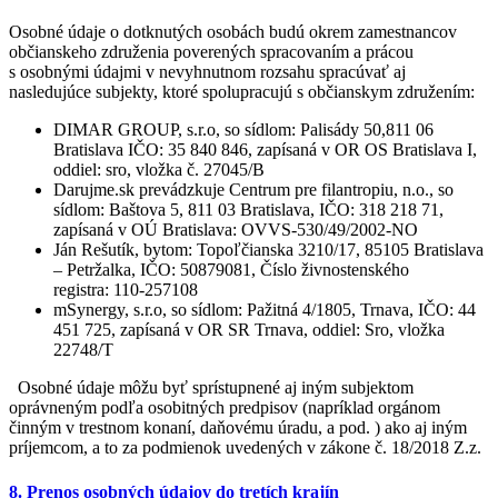
Osobné údaje o dotknutých osobách budú okrem zamestnancov
občianskeho združenia poverených spracovaním a prácou
s osobnými údajmi v nevyhnutnom rozsahu spracúvať aj
nasledujúce subjekty, ktoré spolupracujú s občianskym združením:
DIMAR GROUP, s.r.o, so sídlom: Palisády 50,811 06
Bratislava IČO: 35 840 846, zapísaná v OR OS Bratislava I,
oddiel: sro, vložka č. 27045/B
Darujme.sk prevádzkuje Centrum pre filantropiu, n.o., so
sídlom: Baštova 5, 811 03 Bratislava, IČO: 318 218 71,
zapísaná v OÚ Bratislava: OVVS-530/49/2002-NO
Ján Rešutík, bytom: Topoľčianska 3210/17, 85105 Bratislava
– Petržalka, IČO: 50879081, Číslo živnostenského
registra: 110-257108
mSynergy, s.r.o, so sídlom: Pažitná 4/1805, Trnava, IČO: 44
451 725, zapísaná v OR SR Trnava, oddiel: Sro, vložka
22748/T
Osobné údaje môžu byť sprístupnené aj iným subjektom
oprávneným podľa osobitných predpisov (napríklad orgánom
činným v trestnom konaní, daňovému úradu, a pod. ) ako aj iným
príjemcom, a to za podmienok uvedených v zákone č. 18/2018 Z.z.
8. Prenos osobných údajov do tretích krajín