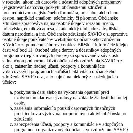
v rozsahu, akom ich darcovia a účastníci adopčných programov
(registrovaní darcovia) poskytli občianskemu združeniu
prostredníctvom registračného formulára, prísľubu, alebo inou
cestou, napríklad emailom, telefonicky či písomne. Občianske
združenie spracováva najmä osobné údaje v rozsahu: meno,
priezvisko, emailová adresa, akademický titul, adresa bydliska,
dátum narodenia, a iné. Občianske združenie SAVIO o.z. spracúva
osobné údaje používateľov webstránok občianskeho združenia
SAVIO o.z. pomocou súborov cookies. Bližšie k informácie k tejto
časti viď bod 11. Osobné údaje darcov a účastníkov adopčných
programov (registrovaných darcov) sú spracované v súvislosti
s finančnou podporou aktivít občianskeho združenia SAVIO o.z.
ako aj zaistením riadnej účasti, podpory a komunikácie
v darcovských programoch a ďalších aktivitách občianskeho
združenia SAVIO o.z., a to najmä na niektorý z nasledujúcich
účelov:
poskytnutia daru alebo na vykonania opatrení pred
uzatvorením darovacej zmluvy na základe žiadosti dotknutej
osoby
zasielania informácií o použití darovaných finančných
prostriedkov a výziev na podporu iných aktivít občianskeho
združenia
zabezpečenia účasti, podpory a komunikácie v adopčných
programoch organizovaných občianskym združením SAVIO