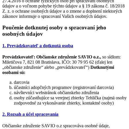
27.4.2016 o ochrane fyzických osôb pri spracúvaní osobných
údajov a o voľnom pohybe týchto údajov a § 19 zákona č. 18/2018
Z. z. o ochrane osobných údajov a o zmene a doplnení niektorých
zákonov informuje o spracovaní Vašich osobných údajov.
Poučenie dotknutej osoby o spracovaní jeho
osobných údajov
1. Prevádzkovateľ a dotknutá osoba
Prevádzkovateľ:
Občianske združenie SAVIO o.z.,
so sídlom:
Miletičova 7, 821 08 Bratislava, IČO: 30 79 95 62 (ďalej len
„občianske združenie“ alebo „prevádzkovateľ“)
Dotknutými
osobami sú:
darcovia
účastníci adopčných programov (registrovaní darcovia)
návštevníci webstránok občianskeho združenia
osoby zúčastňujúce sa verejnej zbierky Tehlička (najmä osoby
zodpovedné za vykonávanie zbierky, kontaktné osoby)
2. Rozsah a účel spracovania
Občianske združenie SAVIO o.z spracováva osobné údaje,