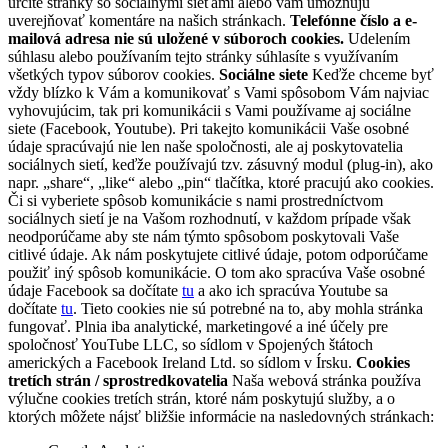
určité stránky so sociálnymi sieťami alebo vám umožňujú
uverejňovať komentáre na našich stránkach.
Telefónne číslo a e-
mailová adresa nie sú uložené v súboroch cookies.
Udelením
súhlasu alebo používaním tejto stránky súhlasíte s využívaním
všetkých typov súborov cookies.
Sociálne siete
Keďže chceme byť
vždy blízko k Vám a komunikovať s Vami spôsobom Vám najviac
vyhovujúcim, tak pri komunikácii s Vami používame aj sociálne
siete (Facebook, Youtube). Pri takejto komunikácii Vaše osobné
údaje spracúvajú nie len naše spoločnosti, ale aj poskytovatelia
sociálnych sietí, keďže používajú tzv. zásuvný modul (plug-in), ako
napr. „share“, „like“ alebo „pin“ tlačítka, ktoré pracujú ako cookies.
Či si vyberiete spôsob komunikácie s nami prostredníctvom
sociálnych sietí je na Vašom rozhodnutí, v každom prípade však
neodporúčame aby ste nám týmto spôsobom poskytovali Vaše
citlivé údaje. Ak nám poskytujete citlivé údaje, potom odporúčame
použiť iný spôsob komunikácie. O tom ako spracúva Vaše osobné
údaje Facebook sa dočítate
tu
a ako ich spracúva Youtube sa
dočítate
tu
. Tieto cookies nie sú potrebné na to, aby mohla stránka
fungovať. Plnia iba analytické, marketingové a iné účely pre
spoločnosť YouTube LLC, so sídlom v Spojených štátoch
amerických a Facebook Ireland Ltd. so sídlom v Írsku.
Cookies
tretích strán / sprostredkovatelia
Naša webová stránka používa
výlučne cookies tretích strán, ktoré nám poskytujú služby, a o
ktorých môžete nájsť bližšie informácie na nasledovných stránkach: