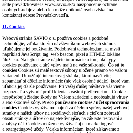
sídle prevádzkovateľa www.savio.sk/o-nas/poucenie-ochrane-
osobnych-udajov, alebo ich môže dotknutá osoba získať na
kontaktnej adrese Prevádzkovateľa.
11. Cookies
Webová stránka SAVIO o.z. používa cookies a podobné
technológie, vďaka ktorým návštevníkom webových stránok
uľahčujeme jej používanie. Podobnými technológiami sa myslí
napríklad JavaScript, tag, web beacon, pixel a HTML5 lokálne
úložisko. Na tejto stránke nájdete informácie o tom, aké typy
cookies používame a aký vplyv majú na vaše súkromie.
Čo sú to
cookies
Cookies sú malé textové súbory uložené priamo vo vašom
zariadení. Umožňujú internetovej stránke, ktorú navštívite,
zapamätať si dôležité informácie (nie však osobné údaje), ktoré vám
uľahčia jej ďalšie používanie. Pri vašej ďalšej návšteve vás vieme
rozpoznať a vytvoriť profil klienta s vašimi preferenciami. Cookies
nespôsobujú žiadne škody na Vašom zariadení a neobsahujú vírusy
alebo škodlivé kódy.
Prečo používame cookies / účel spracovania
cookies
Cookies využívame najmä za účelom správy našej webovej
stránky a našich účtov na sociálnych sieťach s cieľom zobraziť
obsah stránky a účtov čo najefektívnejšie, na základe testovaní a
analýzy dát. Cookies môžeme využívať aj na marketingové
a retargetingové účely. Vďaka informáciám, ktoré získavame z