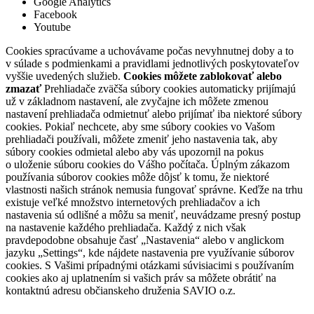
Google Analytics
Facebook
Youtube
Cookies spracúvame a uchovávame počas nevyhnutnej doby a to
v súlade s podmienkami a pravidlami jednotlivých poskytovateľov
vyššie uvedených služieb.
Cookies môžete zablokovať alebo
zmazať
Prehliadače zväčša súbory cookies automaticky prijímajú
už v základnom nastavení, ale zvyčajne ich môžete zmenou
nastavení prehliadača odmietnuť alebo prijímať iba niektoré súbory
cookies. Pokiaľ nechcete, aby sme súbory cookies vo Vašom
prehliadači používali, môžete zmeniť jeho nastavenia tak, aby
súbory cookies odmietal alebo aby vás upozornil na pokus
o uloženie súboru cookies do Vášho počítača. Úplným zákazom
používania súborov cookies môže dôjsť k tomu, že niektoré
vlastnosti našich stránok nemusia fungovať správne. Keďže na trhu
existuje veľké množstvo internetových prehliadačov a ich
nastavenia sú odlišné a môžu sa meniť, neuvádzame presný postup
na nastavenie každého prehliadača. Každý z nich však
pravdepodobne obsahuje časť „Nastavenia“ alebo v anglickom
jazyku „Settings“, kde nájdete nastavenia pre využívanie súborov
cookies. S Vašimi prípadnými otázkami súvisiacimi s používaním
cookies ako aj uplatnením si vašich práv sa môžete obrátiť na
kontaktnú adresu občianskeho druženia SAVIO o.z.