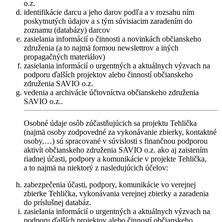
o.z.
identifikácie darcu a jeho darov podľa a v rozsahu ním
poskytnutých údajov a s tým súvisiacim zaradením do
zoznamu (databázy) darcov
zasielania informácií o činnosti a novinkách občianskeho
združenia (a to najmä formou newslettrov a iných
propagačných materiálov)
zasielania informácií o urgentných a aktuálnych výzvach na
podporu ďalších projektov alebo činností občianskeho
združenia SAVIO o.z.
vedenia a archivácie účtovníctva občianskeho združenia
SAVIO o.z..
Osobné údaje osôb zúčastňujúcich sa projektu Tehlička
(najmä osoby zodpovedné za vykonávanie zbierky, kontaktné
osoby,…) sú spracované v súvislosti s finančnou podporou
aktivít občianskeho združenia SAVIO o.z. ako aj zaistením
riadnej účasti, podpory a komunikácie v projekte Tehlička,
a to najmä na niektorý z nasledujúcich účelov:
zabezpečenia účasti, podpory, komunikácie vo verejnej
zbierke Tehlička, vykonávania verejnej zbierky a zaradenia
do príslušnej databáz.
zasielania informácií o urgentných a aktuálnych výzvach na
podporu ďalších projektov alebo činností občianskeho