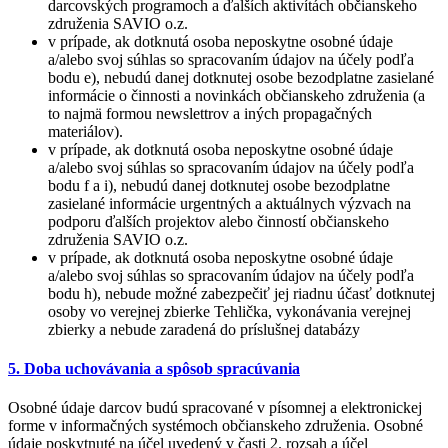
darcovských programoch a ďalších aktivítách občianskeho
združenia SAVIO o.z.
v prípade, ak dotknutá osoba neposkytne osobné údaje
a/alebo svoj súhlas so spracovaním údajov na účely podľa
bodu e), nebudú danej dotknutej osobe bezodplatne zasielané
informácie o činnosti a novinkách občianskeho združenia (a
to najmä formou newslettrov a iných propagačných
materiálov).
v prípade, ak dotknutá osoba neposkytne osobné údaje
a/alebo svoj súhlas so spracovaním údajov na účely podľa
bodu f a i), nebudú danej dotknutej osobe bezodplatne
zasielané informácie urgentných a aktuálnych výzvach na
podporu ďalších projektov alebo činností občianskeho
združenia SAVIO o.z.
v prípade, ak dotknutá osoba neposkytne osobné údaje
a/alebo svoj súhlas so spracovaním údajov na účely podľa
bodu h), nebude možné zabezpečiť jej riadnu účasť dotknutej
osoby vo verejnej zbierke Tehlička, vykonávania verejnej
zbierky a nebude zaradená do príslušnej databázy
5. Doba uchovávania a spôsob spracúvania
Osobné údaje darcov budú spracované v písomnej a elektronickej
forme v informačných systémoch občianskeho združenia. Osobné
údaje poskytnuté na účel uvedený v časti 2. rozsah a účel