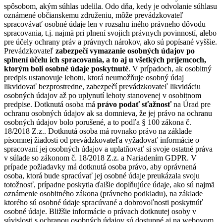
spôsobom, akým súhlas udelila. Odo dňa, kedy je odvolanie súhlasu
oznámené občianskemu združeniu, môže prevádzkovateľ
spracovávať osobné údaje len v rozsahu iného právneho dôvodu
spracovania, t.j. najmä pri plnení svojich právnych povinností, alebo
pre účely ochrany práv a právnych nárokov, ako sú popísané vyššie.
Prevádzkovateľ
zabezpečí vymazanie osobných údajov po
splnení účelu ich spracovania, a to aj u všetkých príjemcoch,
ktorým boli osobné údaje poskytnuté
. V prípadoch, ak osobitný
predpis ustanovuje lehotu, ktorá neumožňuje osobný údaj
likvidovať bezprostredne, zabezpečí prevádzkovateľ likvidáciu
osobných údajov až po uplynutí lehoty stanovenej v osobitnom
predpise. Dotknutá osoba má
právo podať sťažnosť
na Úrad pre
ochranu osobných údajov ak sa domnieva, že jej právo na ochranu
osobných údajov bolo porušené, a to podľa § 100 zákona č.
18/2018 Z.z.. Dotknutá osoba má rovnako právo na základe
písomnej žiadosti od prevádzkovateľa vyžadovať informácie o
spracovaní jej osobných údajov a uplatňovať si svoje ostatné práva
v súlade so zákonom č. 18/2018 Z.z. a Nariadením GDPR. V
prípade požiadavky má dotknutá osoba právo, aby oprávnená
osoba, ktorá bude spracúvať jej osobné údaje preukázala svoju
totožnosť, prípadne poskytla ďalšie doplňujúce údaje, ako sú najmä
oznámenie osobitného zákona (právneho podkladu), na základe
ktorého sú osobné údaje spracúvané a dobrovoľnosti poskytnúť
osobné údaje. Bližšie informácie o právach dotknutej osoby v
súvislosti s ochranou osobných údajov sú dostupné aj na webovom