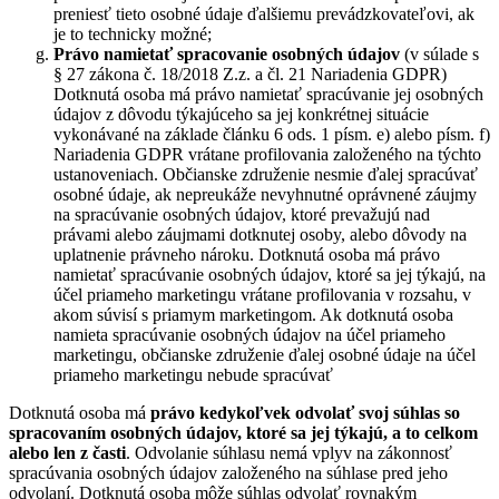
preniesť tieto osobné údaje ďalšiemu prevádzkovateľovi, ak
je to technicky možné;
Právo namietať
spracovanie osobných údajov
(v súlade s
§ 27 zákona č. 18/2018 Z.z. a čl. 21 Nariadenia GDPR)
Dotknutá osoba má právo namietať spracúvanie jej osobných
údajov z dôvodu týkajúceho sa jej konkrétnej situácie
vykonávané na základe článku 6 ods. 1 písm. e) alebo písm. f)
Nariadenia GDPR vrátane profilovania založeného na týchto
ustanoveniach. Občianske združenie nesmie ďalej spracúvať
osobné údaje, ak nepreukáže nevyhnutné oprávnené záujmy
na spracúvanie osobných údajov, ktoré prevažujú nad
právami alebo záujmami dotknutej osoby, alebo dôvody na
uplatnenie právneho nároku. Dotknutá osoba má právo
namietať spracúvanie osobných údajov, ktoré sa jej týkajú, na
účel priameho marketingu vrátane profilovania v rozsahu, v
akom súvisí s priamym marketingom. Ak dotknutá osoba
namieta spracúvanie osobných údajov na účel priameho
marketingu, občianske združenie ďalej osobné údaje na účel
priameho marketingu nebude spracúvať
Dotknutá osoba má
právo kedykoľvek odvolať svoj súhlas so
spracovaním osobných údajov, ktoré sa jej týkajú, a to celkom
alebo len z časti
. Odvolanie súhlasu nemá vplyv na zákonnosť
spracúvania osobných údajov založeného na súhlase pred jeho
odvolaní. Dotknutá osoba môže súhlas odvolať rovnakým