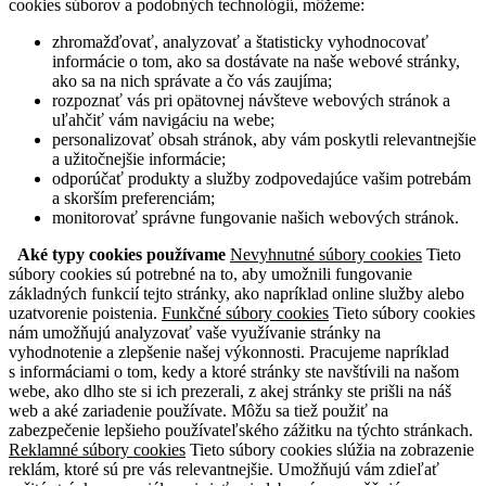
cookies súborov a podobných technológií, môžeme:
zhromažďovať, analyzovať a štatisticky vyhodnocovať
informácie o tom, ako sa dostávate na naše webové stránky,
ako sa na nich správate a čo vás zaujíma;
rozpoznať vás pri opätovnej návšteve webových stránok a
uľahčiť vám navigáciu na webe;
personalizovať obsah stránok, aby vám poskytli relevantnejšie
a užitočnejšie informácie;
odporúčať produkty a služby zodpovedajúce vašim potrebám
a skorším preferenciám;
monitorovať správne fungovanie našich webových stránok.
Aké typy cookies používame
Nevyhnutné súbory cookies
Tieto
súbory cookies sú potrebné na to, aby umožnili fungovanie
základných funkcií tejto stránky, ako napríklad online služby alebo
uzatvorenie poistenia.
Funkčné súbory cookies
Tieto súbory cookies
nám umožňujú analyzovať vaše využívanie stránky na
vyhodnotenie a zlepšenie našej výkonnosti. Pracujeme napríklad
s informáciami o tom, kedy a ktoré stránky ste navštívili na našom
webe, ako dlho ste si ich prezerali, z akej stránky ste prišli na náš
web a aké zariadenie používate. Môžu sa tiež použiť na
zabezpečenie lepšieho používateľského zážitku na týchto stránkach.
Reklamné súbory cookies
Tieto súbory cookies slúžia na zobrazenie
reklám, ktoré sú pre vás relevantnejšie. Umožňujú vám zdieľať