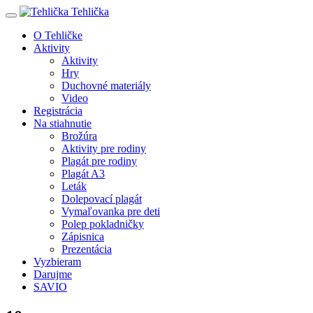
Tehlička
O Tehličke
Aktivity
Aktivity
Hry
Duchovné materiály
Video
Registrácia
Na stiahnutie
Brožúra
Aktivity pre rodiny
Plagát pre rodiny
Plagát A3
Leták
Dolepovací plagát
Vymaľovanka pre deti
Polep pokladničky
Zápisnica
Prezentácia
Vyzbieram
Darujme
SAVIO