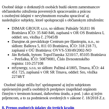
Osobné údaje o dotknutých osobách budú okrem zamestnancov
občianskeho združenia poverených spracovaním a prácou
s osobnými údajmi v nevyhnutnom rozsahu spracúvať aj
nasledujúce subjekty, ktoré spolupracujú s občianskym združením:
DIMAR GROUP, s.r.o, so sídlom: Palisády 50,811 06
Bratislava IČO: 35 840 846, zapísaná v OR OS Bratislava I,
oddiel: sro, vložka č. 27045/B
Darujme.sk prevádzkuje Centrum pre filantropiu, n.o., so
sídlom: Baštova 5, 811 03 Bratislava, IČO: 318 218 71,
zapísaná v OÚ Bratislava: OVVS-530/49/2002-NO
Ján Rešutík, bytom: Topoľčianska 3210/17, 85105 Bratislava
– Petržalka, IČO: 50879081, Číslo živnostenského
registra: 110-257108
mSynergy, s.r.o, so sídlom: Pažitná 4/1805, Trnava, IČO: 44
451 725, zapísaná v OR SR Trnava, oddiel: Sro, vložka
22748/T
Osobné údaje môžu byť sprístupnené aj iným subjektom
oprávneným podľa osobitných predpisov (napríklad orgánom
činným v trestnom konaní, daňovému úradu, a pod. ) ako aj iným
príjemcom, a to za podmienok uvedených v zákone č. 18/2018 Z.z.
8. Prenos osobných údajov do tretích krajín