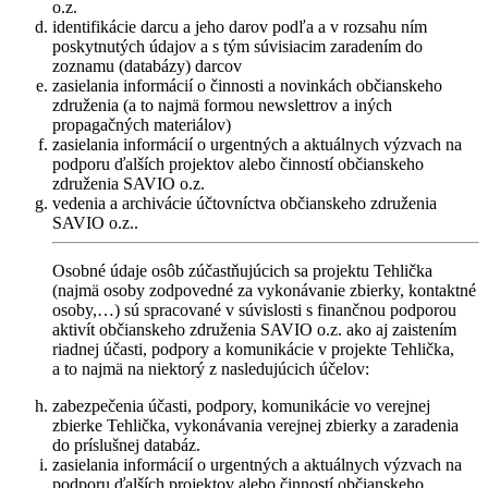
o.z.
identifikácie darcu a jeho darov podľa a v rozsahu ním
poskytnutých údajov a s tým súvisiacim zaradením do
zoznamu (databázy) darcov
zasielania informácií o činnosti a novinkách občianskeho
združenia (a to najmä formou newslettrov a iných
propagačných materiálov)
zasielania informácií o urgentných a aktuálnych výzvach na
podporu ďalších projektov alebo činností občianskeho
združenia SAVIO o.z.
vedenia a archivácie účtovníctva občianskeho združenia
SAVIO o.z..
Osobné údaje osôb zúčastňujúcich sa projektu Tehlička
(najmä osoby zodpovedné za vykonávanie zbierky, kontaktné
osoby,…) sú spracované v súvislosti s finančnou podporou
aktivít občianskeho združenia SAVIO o.z. ako aj zaistením
riadnej účasti, podpory a komunikácie v projekte Tehlička,
a to najmä na niektorý z nasledujúcich účelov:
zabezpečenia účasti, podpory, komunikácie vo verejnej
zbierke Tehlička, vykonávania verejnej zbierky a zaradenia
do príslušnej databáz.
zasielania informácií o urgentných a aktuálnych výzvach na
podporu ďalších projektov alebo činností občianskeho