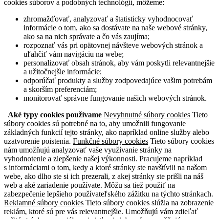
cookies súborov a podobných technológií, môžeme:
zhromažďovať, analyzovať a štatisticky vyhodnocovať
informácie o tom, ako sa dostávate na naše webové stránky,
ako sa na nich správate a čo vás zaujíma;
rozpoznať vás pri opätovnej návšteve webových stránok a
uľahčiť vám navigáciu na webe;
personalizovať obsah stránok, aby vám poskytli relevantnejšie
a užitočnejšie informácie;
odporúčať produkty a služby zodpovedajúce vašim potrebám
a skorším preferenciám;
monitorovať správne fungovanie našich webových stránok.
Aké typy cookies používame
Nevyhnutné súbory cookies
Tieto
súbory cookies sú potrebné na to, aby umožnili fungovanie
základných funkcií tejto stránky, ako napríklad online služby alebo
uzatvorenie poistenia.
Funkčné súbory cookies
Tieto súbory cookies
nám umožňujú analyzovať vaše využívanie stránky na
vyhodnotenie a zlepšenie našej výkonnosti. Pracujeme napríklad
s informáciami o tom, kedy a ktoré stránky ste navštívili na našom
webe, ako dlho ste si ich prezerali, z akej stránky ste prišli na náš
web a aké zariadenie používate. Môžu sa tiež použiť na
zabezpečenie lepšieho používateľského zážitku na týchto stránkach.
Reklamné súbory cookies
Tieto súbory cookies slúžia na zobrazenie
reklám, ktoré sú pre vás relevantnejšie. Umožňujú vám zdieľať