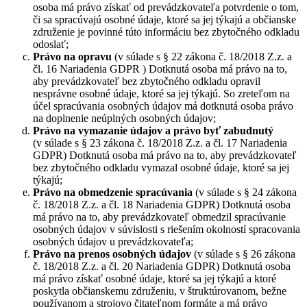
osoba má právo získať od prevádzkovateľa potvrdenie o tom,
či sa spracúvajú osobné údaje, ktoré sa jej týkajú a občianske
združenie je povinné túto informáciu bez zbytočného odkladu
odoslať;
Právo na opravu
(v súlade s § 22 zákona č. 18/2018 Z.z. a
čl. 16 Nariadenia GDPR ) Dotknutá osoba má právo na to,
aby prevádzkovateľ bez zbytočného odkladu opravil
nesprávne osobné údaje, ktoré sa jej týkajú. So zreteľom na
účel spracúvania osobných údajov má dotknutá osoba právo
na doplnenie neúplných osobných údajov;
Právo na vymazanie údajov a právo byť zabudnutý
(v súlade s § 23 zákona č. 18/2018 Z.z. a čl. 17 Nariadenia
GDPR) Dotknutá osoba má právo na to, aby prevádzkovateľ
bez zbytočného odkladu vymazal osobné údaje, ktoré sa jej
týkajú;
Právo na obmedzenie spracúvania
(v súlade s § 24 zákona
č. 18/2018 Z.z. a čl. 18 Nariadenia GDPR) Dotknutá osoba
má právo na to, aby prevádzkovateľ obmedzil spracúvanie
osobných údajov v súvislosti s riešením okolností spracovania
osobných údajov u prevádzkovateľa;
Právo na prenos osobných údajov
(v súlade s § 26 zákona
č. 18/2018 Z.z. a čl. 20 Nariadenia GDPR) Dotknutá osoba
má právo získať osobné údaje, ktoré sa jej týkajú a ktoré
poskytla občianskemu združeniu, v štruktúrovanom, bežne
používanom a strojovo čitateľnom formáte a má právo