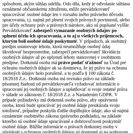
spôsobom, akým súhlas udelila. Odo dňa, kedy je odvolanie súhlasu
oznámené občianskemu združeniu, môže prevádzkovateľ
spracovávať osobné údaje len v rozsahu iného právneho dôvodu
spracovania, t.j. najmä pri plnení svojich právnych povinností, alebo
pre účely ochrany práv a právnych nárokov, ako sú popísané vyššie.
Prevádzkovateľ
zabezpečí vymazanie osobných údajov po
splnení účelu ich spracovania, a to aj u všetkých príjemcoch,
ktorým boli osobné údaje poskytnuté
. V prípadoch, ak osobitný
predpis ustanovuje lehotu, ktorá neumožňuje osobný údaj
likvidovať bezprostredne, zabezpečí prevádzkovateľ likvidáciu
osobných údajov až po uplynutí lehoty stanovenej v osobitnom
predpise. Dotknutá osoba má
právo podať sťažnosť
na Úrad pre
ochranu osobných údajov ak sa domnieva, že jej právo na ochranu
osobných údajov bolo porušené, a to podľa § 100 zákona č.
18/2018 Z.z.. Dotknutá osoba má rovnako právo na základe
písomnej žiadosti od prevádzkovateľa vyžadovať informácie o
spracovaní jej osobných údajov a uplatňovať si svoje ostatné práva
v súlade so zákonom č. 18/2018 Z.z. a Nariadením GDPR. V
prípade požiadavky má dotknutá osoba právo, aby oprávnená
osoba, ktorá bude spracúvať jej osobné údaje preukázala svoju
totožnosť, prípadne poskytla ďalšie doplňujúce údaje, ako sú najmä
oznámenie osobitného zákona (právneho podkladu), na základe
ktorého sú osobné údaje spracúvané a dobrovoľnosti poskytnúť
osobné údaje. Bližšie informácie o právach dotknutej osoby v
súvislosti s ochranou osobných údajov sú dostupné aj na webovom