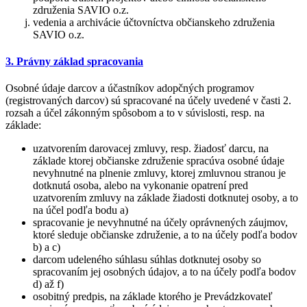
združenia SAVIO o.z.
vedenia a archivácie účtovníctva občianskeho združenia
SAVIO o.z.
3. Právny základ spracovania
Osobné údaje darcov a účastníkov adopčných programov
(registrovaných darcov) sú spracované na účely uvedené v časti 2.
rozsah a účel zákonným spôsobom a to v súvislosti, resp. na
základe:
uzatvorením darovacej zmluvy, resp. žiadosť darcu, na
základe ktorej občianske združenie spracúva osobné údaje
nevyhnutné na plnenie zmluvy, ktorej zmluvnou stranou je
dotknutá osoba, alebo na vykonanie opatrení pred
uzatvorením zmluvy na základe žiadosti dotknutej osoby, a to
na účel podľa bodu a)
spracovanie je nevyhnutné na účely oprávnených záujmov,
ktoré sleduje občianske združenie, a to na účely podľa bodov
b) a c)
darcom udeleného súhlasu súhlas dotknutej osoby so
spracovaním jej osobných údajov, a to na účely podľa bodov
d) až f)
osobitný predpis, na základe ktorého je Prevádzkovateľ