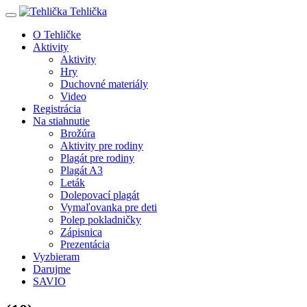
Tehlička
O Tehličke
Aktivity
Aktivity
Hry
Duchovné materiály
Video
Registrácia
Na stiahnutie
Brožúra
Aktivity pre rodiny
Plagát pre rodiny
Plagát A3
Leták
Dolepovací plagát
Vymaľovanka pre deti
Polep pokladničky
Zápisnica
Prezentácia
Vyzbieram
Darujme
SAVIO