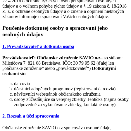
27.4.2016 o ochrane fyzických osôb pri spracúvaní osobných
údajov a o voľnom pohybe týchto údajov a § 19 zákona č. 18/2018
Z. z. o ochrane osobných údajov a o zmene a doplnení niektorých
zákonov informuje o spracovaní Vašich osobných údajov.
Poučenie dotknutej osoby o spracovaní jeho
osobných údajov
1. Prevádzkovateľ a dotknutá osoba
Prevádzkovateľ:
Občianske združenie SAVIO o.z.,
so sídlom:
Miletičova 7, 821 08 Bratislava, IČO: 30 79 95 62 (ďalej len
„občianske združenie“ alebo „prevádzkovateľ“)
Dotknutými
osobami sú:
darcovia
účastníci adopčných programov (registrovaní darcovia)
návštevníci webstránok občianskeho združenia
osoby zúčastňujúce sa verejnej zbierky Tehlička (najmä osoby
zodpovedné za vykonávanie zbierky, kontaktné osoby)
2. Rozsah a účel spracovania
Občianske združenie SAVIO o.z spracováva osobné údaje,