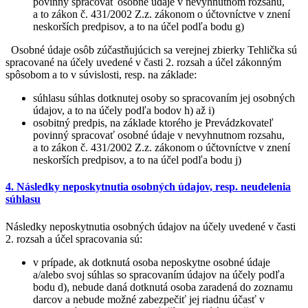
povinný spracovať osobné údaje v nevyhnutnom rozsahu,
a to zákon č. 431/2002 Z.z. zákonom o účtovníctve v znení
neskorších predpisov, a to na účel podľa bodu g)
Osobné údaje osôb zúčastňujúcich sa verejnej zbierky Tehlička sú
spracované na účely uvedené v časti 2. rozsah a účel zákonným
spôsobom a to v súvislosti, resp. na základe:
súhlasu súhlas dotknutej osoby so spracovaním jej osobných
údajov, a to na účely podľa bodov h) až i)
osobitný predpis, na základe ktorého je Prevádzkovateľ
povinný spracovať osobné údaje v nevyhnutnom rozsahu,
a to zákon č. 431/2002 Z.z. zákonom o účtovníctve v znení
neskorších predpisov, a to na účel podľa bodu j)
4. Následky neposkytnutia osobných údajov, resp. neudelenia
súhlasu
Následky neposkytnutia osobných údajov na účely uvedené v časti
2. rozsah a účel spracovania sú:
v prípade, ak dotknutá osoba neposkytne osobné údaje
a/alebo svoj súhlas so spracovaním údajov na účely podľa
bodu d), nebude daná dotknutá osoba zaradená do zoznamu
darcov a nebude možné zabezpečiť jej riadnu účasť v