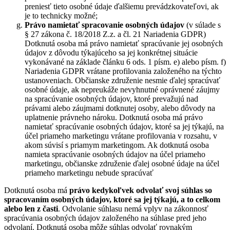
preniesť tieto osobné údaje ďalšiemu prevádzkovateľovi, ak
je to technicky možné;
Právo namietať
spracovanie osobných údajov
(v súlade s
§ 27 zákona č. 18/2018 Z.z. a čl. 21 Nariadenia GDPR)
Dotknutá osoba má právo namietať spracúvanie jej osobných
údajov z dôvodu týkajúceho sa jej konkrétnej situácie
vykonávané na základe článku 6 ods. 1 písm. e) alebo písm. f)
Nariadenia GDPR vrátane profilovania založeného na týchto
ustanoveniach. Občianske združenie nesmie ďalej spracúvať
osobné údaje, ak nepreukáže nevyhnutné oprávnené záujmy
na spracúvanie osobných údajov, ktoré prevažujú nad
právami alebo záujmami dotknutej osoby, alebo dôvody na
uplatnenie právneho nároku. Dotknutá osoba má právo
namietať spracúvanie osobných údajov, ktoré sa jej týkajú, na
účel priameho marketingu vrátane profilovania v rozsahu, v
akom súvisí s priamym marketingom. Ak dotknutá osoba
namieta spracúvanie osobných údajov na účel priameho
marketingu, občianske združenie ďalej osobné údaje na účel
priameho marketingu nebude spracúvať
Dotknutá osoba má
právo kedykoľvek odvolať svoj súhlas so
spracovaním osobných údajov, ktoré sa jej týkajú, a to celkom
alebo len z časti
. Odvolanie súhlasu nemá vplyv na zákonnosť
spracúvania osobných údajov založeného na súhlase pred jeho
odvolaní. Dotknutá osoba môže súhlas odvolať rovnakým