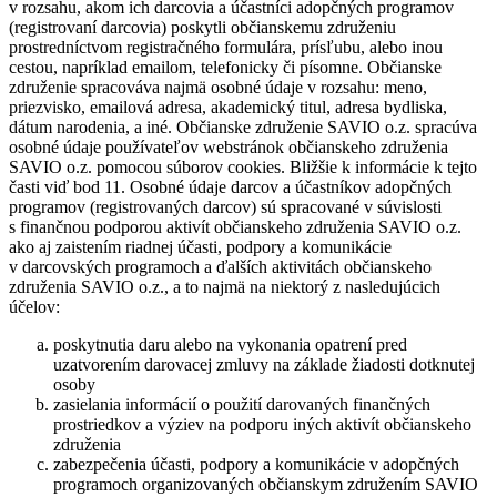
v rozsahu, akom ich darcovia a účastníci adopčných programov
(registrovaní darcovia) poskytli občianskemu združeniu
prostredníctvom registračného formulára, prísľubu, alebo inou
cestou, napríklad emailom, telefonicky či písomne. Občianske
združenie spracováva najmä osobné údaje v rozsahu: meno,
priezvisko, emailová adresa, akademický titul, adresa bydliska,
dátum narodenia, a iné. Občianske združenie SAVIO o.z. spracúva
osobné údaje používateľov webstránok občianskeho združenia
SAVIO o.z. pomocou súborov cookies. Bližšie k informácie k tejto
časti viď bod 11. Osobné údaje darcov a účastníkov adopčných
programov (registrovaných darcov) sú spracované v súvislosti
s finančnou podporou aktivít občianskeho združenia SAVIO o.z.
ako aj zaistením riadnej účasti, podpory a komunikácie
v darcovských programoch a ďalších aktivitách občianskeho
združenia SAVIO o.z., a to najmä na niektorý z nasledujúcich
účelov:
poskytnutia daru alebo na vykonania opatrení pred
uzatvorením darovacej zmluvy na základe žiadosti dotknutej
osoby
zasielania informácií o použití darovaných finančných
prostriedkov a výziev na podporu iných aktivít občianskeho
združenia
zabezpečenia účasti, podpory a komunikácie v adopčných
programoch organizovaných občianskym združením SAVIO