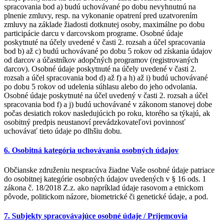
spracovania bod a) budú uchovávané po dobu nevyhnutnú na
plnenie zmluvy, resp. na vykonanie opatrení pred uzatvorením
zmluvy na základe žiadosti dotknutej osoby, maximálne po dobu
participácie darcu v darcovskom programe. Osobné údaje
poskytnuté na účely uvedené v časti 2. rozsah a účel spracovania
bod b) až c) budú uchovávané po dobu 5 rokov od získania údajov
od darcov a účastníkov adopčných programov (registrovaných
darcov). Osobné údaje poskytnuté na účely uvedené v časti 2.
rozsah a účel spracovania bod d) až f) a h) až i) budú uchovávané
po dobu 5 rokov od udelenia súhlasu alebo do jeho odvolania.
Osobné údaje poskytnuté na účel uvedený v časti 2. rozsah a účel
spracovania bod f) a j) budú uchovávané v zákonom stanovej dobe
počas desiatich rokov nasledujúcich po roku, ktorého sa týkajú, ak
osobitný predpis neustanoví prevádzkovateľovi povinnosť
uchovávať tieto údaje po dlhšiu dobu.
6. Osobitná kategória uchovávania osobných údajov
Občianske združeniu nespracúva žiadne Vaše osobné údaje patriace
do osobitnej kategórie osobných údajov uvedených v § 16 ods. 1
zákona č. 18/2018 Z.z. ako napríklad údaje rasovom a etnickom
pôvode, politickom názore, biometrické či genetické údaje, a pod.
7. Subjekty spracovávajúce osobné údaje / Príjemcovia