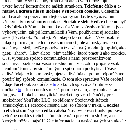
určité stránky so sociálnymi sieťami alebo vám umožňujú
uverejňovať komentáre na našich stránkach.
Telefónne číslo a e-
mailová adresa nie sú uložené v súboroch cookies.
Udelením
súhlasu alebo používaním tejto stránky súhlasíte s využívaním
všetkých typov súborov cookies.
Sociálne siete
Keďže chceme byť
vždy blízko k Vám a komunikovať s Vami spôsobom Vám najviac
vyhovujúcim, tak pri komunikácii s Vami používame aj sociálne
siete (Facebook, Youtube). Pri takejto komunikácii Vaše osobné
údaje spracúvajú nie len naše spoločnosti, ale aj poskytovatelia
sociálnych sietí, keďže používajú tzv. zásuvný modul (plug-in), ako
napr. „share“, „like“ alebo „pin“ tlačítka, ktoré pracujú ako cookies.
Či si vyberiete spôsob komunikácie s nami prostredníctvom
sociálnych sietí je na Vašom rozhodnutí, v každom prípade však
neodporúčame aby ste nám týmto spôsobom poskytovali Vaše
citlivé údaje. Ak nám poskytujete citlivé údaje, potom odporúčame
použiť iný spôsob komunikácie. O tom ako spracúva Vaše osobné
údaje Facebook sa dočítate
tu
a ako ich spracúva Youtube sa
dočítate
tu
. Tieto cookies nie sú potrebné na to, aby mohla stránka
fungovať. Plnia iba analytické, marketingové a iné účely pre
spoločnosť YouTube LLC, so sídlom v Spojených štátoch
amerických a Facebook Ireland Ltd. so sídlom v Írsku.
Cookies
tretích strán / sprostredkovatelia
Naša webová stránka používa
výlučne cookies tretích strán, ktoré nám poskytujú služby, a o
ktorých môžete nájsť bližšie informácie na nasledovných stránkach: