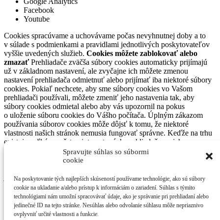
Google Analytics
Facebook
Youtube
Cookies spracúvame a uchovávame počas nevyhnutnej doby a to
v súlade s podmienkami a pravidlami jednotlivých poskytovateľov
vyššie uvedených služieb.
Cookies môžete zablokovať alebo
zmazať
Prehliadače zväčša súbory cookies automaticky prijímajú
už v základnom nastavení, ale zvyčajne ich môžete zmenou
nastavení prehliadača odmietnuť alebo prijímať iba niektoré súbory
cookies. Pokiaľ nechcete, aby sme súbory cookies vo Vašom
prehliadači používali, môžete zmeniť jeho nastavenia tak, aby
súbory cookies odmietal alebo aby vás upozornil na pokus
o uloženie súboru cookies do Vášho počítača. Úplným zákazom
používania súborov cookies môže dôjsť k tomu, že niektoré
vlastnosti našich stránok nemusia fungovať správne. Keďže na trhu
existuje veľké množstvo internetových prehliadačov a ich
nastavenia sú odlišné a môžu sa meniť, neuvádzame presný postup
Spravujte súhlas so súbormi
na nastavenie každého prehliadača. Každý z nich však
cookie
pravdepodobne obsahuje časť „Nastavenia“ alebo v anglickom
jazyku „Settings“, kde nájdete nastavenia pre využívanie súborov
Na poskytovanie tých najlepších skúseností používame technológie, ako sú súbory
cookies. S Vašimi prípadnými otázkami súvisiacimi s používaním
cookie na ukladanie a/alebo prístup k informáciám o zariadení. Súhlas s týmito
cookies ako aj uplatnením si vašich práv sa môžete obrátiť na
technológiami nám umožní spracovávať údaje, ako je správanie pri prehliadaní alebo
kontaktnú adresu občianskeho druženia SAVIO o.z.
jedinečné ID na tejto stránke. Nesúhlas alebo odvolanie súhlasu môže nepriaznivo
ovplyvniť určité vlastnosti a funkcie.