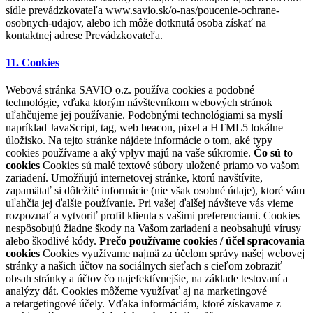
sídle prevádzkovateľa www.savio.sk/o-nas/poucenie-ochrane-
osobnych-udajov, alebo ich môže dotknutá osoba získať na
kontaktnej adrese Prevádzkovateľa.
11. Cookies
Webová stránka SAVIO o.z. používa cookies a podobné
technológie, vďaka ktorým návštevníkom webových stránok
uľahčujeme jej používanie. Podobnými technológiami sa myslí
napríklad JavaScript, tag, web beacon, pixel a HTML5 lokálne
úložisko. Na tejto stránke nájdete informácie o tom, aké typy
cookies používame a aký vplyv majú na vaše súkromie.
Čo sú to
cookies
Cookies sú malé textové súbory uložené priamo vo vašom
zariadení. Umožňujú internetovej stránke, ktorú navštívite,
zapamätať si dôležité informácie (nie však osobné údaje), ktoré vám
uľahčia jej ďalšie používanie. Pri vašej ďalšej návšteve vás vieme
rozpoznať a vytvoriť profil klienta s vašimi preferenciami. Cookies
nespôsobujú žiadne škody na Vašom zariadení a neobsahujú vírusy
alebo škodlivé kódy.
Prečo používame cookies / účel spracovania
cookies
Cookies využívame najmä za účelom správy našej webovej
stránky a našich účtov na sociálnych sieťach s cieľom zobraziť
obsah stránky a účtov čo najefektívnejšie, na základe testovaní a
analýzy dát. Cookies môžeme využívať aj na marketingové
a retargetingové účely. Vďaka informáciám, ktoré získavame z