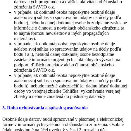
darcovských programoch a ďalších aktivítách občianskeho
združenia SAVIO o.z.
v prípade, ak dotknutá osoba neposkytne osobné údaje
a/alebo svoj súhlas so spracovaním údajov na účely podľa
bodu e), nebudú danej dotknutej osobe bezodplatne zasielané
informácie o činnosti a novinkách občianskeho združenia (a
to najmä formou newslettrov a iných propagačných
materiálov).
v prípade, ak dotknutá osoba neposkytne osobné údaje
a/alebo svoj súhlas so spracovaním údajov na účely podľa
bodu f a i), nebudú danej dotknutej osobe bezodplatne
zasielané informácie urgentných a aktuálnych výzvach na
podporu ďalších projektov alebo činností občianskeho
združenia SAVIO o.z.
v prípade, ak dotknutá osoba neposkytne osobné údaje
a/alebo svoj súhlas so spracovaním údajov na účely podľa
bodu h), nebude možné zabezpečiť jej riadnu účasť dotknutej
osoby vo verejnej zbierke Tehlička, vykonávania verejnej
zbierky a nebude zaradená do príslušnej databázy
5. Doba uchovávania a spôsob spracúvania
Osobné údaje darcov budú spracované v písomnej a elektronickej
forme v informačných systémoch občianskeho združenia. Osobné
údaje poskytnuté na účel uvedený v časti 2. rozsah a účel