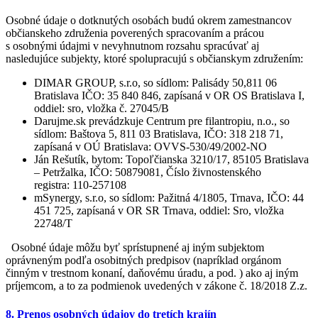
Osobné údaje o dotknutých osobách budú okrem zamestnancov
občianskeho združenia poverených spracovaním a prácou
s osobnými údajmi v nevyhnutnom rozsahu spracúvať aj
nasledujúce subjekty, ktoré spolupracujú s občianskym združením:
DIMAR GROUP, s.r.o, so sídlom: Palisády 50,811 06
Bratislava IČO: 35 840 846, zapísaná v OR OS Bratislava I,
oddiel: sro, vložka č. 27045/B
Darujme.sk prevádzkuje Centrum pre filantropiu, n.o., so
sídlom: Baštova 5, 811 03 Bratislava, IČO: 318 218 71,
zapísaná v OÚ Bratislava: OVVS-530/49/2002-NO
Ján Rešutík, bytom: Topoľčianska 3210/17, 85105 Bratislava
– Petržalka, IČO: 50879081, Číslo živnostenského
registra: 110-257108
mSynergy, s.r.o, so sídlom: Pažitná 4/1805, Trnava, IČO: 44
451 725, zapísaná v OR SR Trnava, oddiel: Sro, vložka
22748/T
Osobné údaje môžu byť sprístupnené aj iným subjektom
oprávneným podľa osobitných predpisov (napríklad orgánom
činným v trestnom konaní, daňovému úradu, a pod. ) ako aj iným
príjemcom, a to za podmienok uvedených v zákone č. 18/2018 Z.z.
8. Prenos osobných údajov do tretích krajín