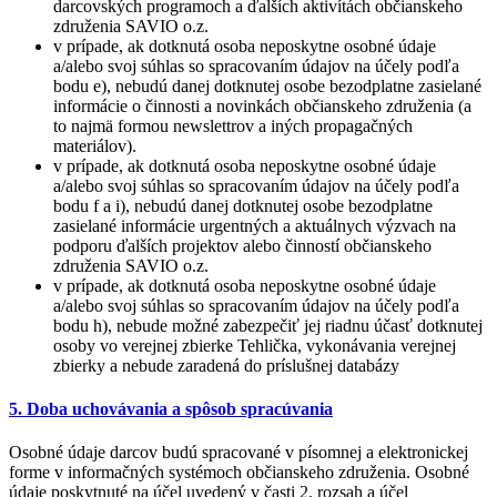
darcovských programoch a ďalších aktivítách občianskeho
združenia SAVIO o.z.
v prípade, ak dotknutá osoba neposkytne osobné údaje
a/alebo svoj súhlas so spracovaním údajov na účely podľa
bodu e), nebudú danej dotknutej osobe bezodplatne zasielané
informácie o činnosti a novinkách občianskeho združenia (a
to najmä formou newslettrov a iných propagačných
materiálov).
v prípade, ak dotknutá osoba neposkytne osobné údaje
a/alebo svoj súhlas so spracovaním údajov na účely podľa
bodu f a i), nebudú danej dotknutej osobe bezodplatne
zasielané informácie urgentných a aktuálnych výzvach na
podporu ďalších projektov alebo činností občianskeho
združenia SAVIO o.z.
v prípade, ak dotknutá osoba neposkytne osobné údaje
a/alebo svoj súhlas so spracovaním údajov na účely podľa
bodu h), nebude možné zabezpečiť jej riadnu účasť dotknutej
osoby vo verejnej zbierke Tehlička, vykonávania verejnej
zbierky a nebude zaradená do príslušnej databázy
5. Doba uchovávania a spôsob spracúvania
Osobné údaje darcov budú spracované v písomnej a elektronickej
forme v informačných systémoch občianskeho združenia. Osobné
údaje poskytnuté na účel uvedený v časti 2. rozsah a účel