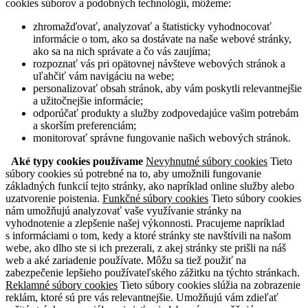
cookies súborov a podobných technológií, môžeme:
zhromažďovať, analyzovať a štatisticky vyhodnocovať
informácie o tom, ako sa dostávate na naše webové stránky,
ako sa na nich správate a čo vás zaujíma;
rozpoznať vás pri opätovnej návšteve webových stránok a
uľahčiť vám navigáciu na webe;
personalizovať obsah stránok, aby vám poskytli relevantnejšie
a užitočnejšie informácie;
odporúčať produkty a služby zodpovedajúce vašim potrebám
a skorším preferenciám;
monitorovať správne fungovanie našich webových stránok.
Aké typy cookies používame
Nevyhnutné súbory cookies
Tieto
súbory cookies sú potrebné na to, aby umožnili fungovanie
základných funkcií tejto stránky, ako napríklad online služby alebo
uzatvorenie poistenia.
Funkčné súbory cookies
Tieto súbory cookies
nám umožňujú analyzovať vaše využívanie stránky na
vyhodnotenie a zlepšenie našej výkonnosti. Pracujeme napríklad
s informáciami o tom, kedy a ktoré stránky ste navštívili na našom
webe, ako dlho ste si ich prezerali, z akej stránky ste prišli na náš
web a aké zariadenie používate. Môžu sa tiež použiť na
zabezpečenie lepšieho používateľského zážitku na týchto stránkach.
Reklamné súbory cookies
Tieto súbory cookies slúžia na zobrazenie
reklám, ktoré sú pre vás relevantnejšie. Umožňujú vám zdieľať