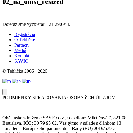
02_na_omši_resized
Doteraz sme vyzbierali
121 290 eur.
Registrácia
O Tehličke
Partneri
Médiá
Kontakt
SAVIO
© Tehlička 2006 - 2026
PODMIENKY SPRACOVANIA OSOBNÝCH ÚDAJOV
Občianske združenie SAVIO o.z., so sídlom: Miletičová 7, 821 08
Bratislava, IČO: 30 79 95 62, Vás týmto v súlade s článkom 13
nariadenia Európskeho parlamentu a Rady (EÚ) 2016/679 z