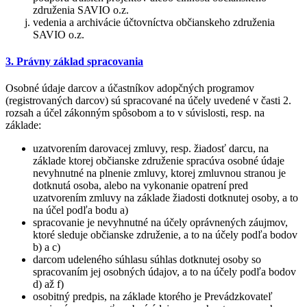
združenia SAVIO o.z.
vedenia a archivácie účtovníctva občianskeho združenia
SAVIO o.z.
3. Právny základ spracovania
Osobné údaje darcov a účastníkov adopčných programov
(registrovaných darcov) sú spracované na účely uvedené v časti 2.
rozsah a účel zákonným spôsobom a to v súvislosti, resp. na
základe:
uzatvorením darovacej zmluvy, resp. žiadosť darcu, na
základe ktorej občianske združenie spracúva osobné údaje
nevyhnutné na plnenie zmluvy, ktorej zmluvnou stranou je
dotknutá osoba, alebo na vykonanie opatrení pred
uzatvorením zmluvy na základe žiadosti dotknutej osoby, a to
na účel podľa bodu a)
spracovanie je nevyhnutné na účely oprávnených záujmov,
ktoré sleduje občianske združenie, a to na účely podľa bodov
b) a c)
darcom udeleného súhlasu súhlas dotknutej osoby so
spracovaním jej osobných údajov, a to na účely podľa bodov
d) až f)
osobitný predpis, na základe ktorého je Prevádzkovateľ