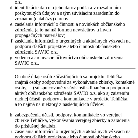
o.z.
identifikácie darcu a jeho darov podľa a v rozsahu ním
poskytnutých údajov a s tým súvisiacim zaradením do
zoznamu (databázy) darcov
zasielania informácií o činnosti a novinkách občianskeho
združenia (a to najmä formou newslettrov a iných
propagačných materiálov)
zasielania informácií o urgentných a aktuálnych výzvach na
podporu ďalších projektov alebo činností občianskeho
združenia SAVIO o.z.
vedenia a archivácie účtovníctva občianskeho združenia
SAVIO o.z..
Osobné údaje osôb zúčastňujúcich sa projektu Tehlička
(najmä osoby zodpovedné za vykonávanie zbierky, kontaktné
osoby,…) sú spracované v súvislosti s finančnou podporou
aktivít občianskeho združenia SAVIO o.z. ako aj zaistením
riadnej účasti, podpory a komunikácie v projekte Tehlička,
a to najmä na niektorý z nasledujúcich účelov:
zabezpečenia účasti, podpory, komunikácie vo verejnej
zbierke Tehlička, vykonávania verejnej zbierky a zaradenia
do príslušnej databáz.
zasielania informácií o urgentných a aktuálnych výzvach na
podporu ďalších projektov alebo činností občianskeho