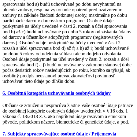
spracovania bod a) budú uchovávané po dobu nevyhnutnú na
plnenie zmluvy, resp. na vykonanie opatrení pred uzatvorením
zmluvy na základe žiadosti dotknutej osoby, maximálne po dobu
participácie darcu v darcovskom programe. Osobné údaje
poskytnuté na účely uvedené v časti 2. rozsah a účel spracovania
bod b) až c) budú uchovávané po dobu 5 rokov od získania údajov
od darcov a účastníkov adopčných programov (registrovaných
darcov). Osobné údaje poskytnuté na účely uvedené v časti 2.
rozsah a účel spracovania bod d) až f) a h) až i) budú uchovávané
po dobu 5 rokov od udelenia súhlasu alebo do jeho odvolania.
Osobné údaje poskytnuté na účel uvedený v časti 2. rozsah a účel
spracovania bod f) a j) budú uchovávané v zákonom stanovej dobe
počas desiatich rokov nasledujúcich po roku, ktorého sa týkajú, ak
osobitný predpis neustanoví prevádzkovateľovi povinnosť
uchovávať tieto údaje po dlhšiu dobu.
6. Osobitná kategória uchovávania osobných údajov
Občianske združeniu nespracúva žiadne Vaše osobné údaje patriace
do osobitnej kategórie osobných údajov uvedených v § 16 ods. 1
zákona č. 18/2018 Z.z. ako napríklad údaje rasovom a etnickom
pôvode, politickom názore, biometrické či genetické údaje, a pod.
7. Subjekty spracovávajúce osobné údaje / Príjemcovia