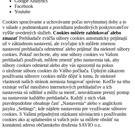
Google Analytics
Facebook
Youtube
Cookies spracúvame a uchovávame počas nevyhnutnej doby a to
v súlade s podmienkami a pravidlami jednotlivých poskytovateľov
vyššie uvedených služieb.
Cookies môžete zablokovať alebo
zmazať
Prehliadače zväčša súbory cookies automaticky prijímajú
už v základnom nastavení, ale zvyčajne ich môžete zmenou
nastavení prehliadača odmietnuť alebo prijímať iba niektoré súbory
cookies. Pokiaľ nechcete, aby sme súbory cookies vo Vašom
prehliadači používali, môžete zmeniť jeho nastavenia tak, aby
súbory cookies odmietal alebo aby vás upozornil na pokus
o uloženie súboru cookies do Vášho počítača. Úplným zákazom
používania súborov cookies môže dôjsť k tomu, že niektoré
vlastnosti našich stránok nemusia fungovať správne. Keďže na trhu
existuje veľké množstvo internetových prehliadačov a ich
nastavenia sú odlišné a môžu sa meniť, neuvádzame presný postup
na nastavenie každého prehliadača. Každý z nich však
pravdepodobne obsahuje časť „Nastavenia“ alebo v anglickom
jazyku „Settings“, kde nájdete nastavenia pre využívanie súborov
cookies. S Vašimi prípadnými otázkami súvisiacimi s používaním
cookies ako aj uplatnením si vašich práv sa môžete obrátiť na
kontaktnú adresu občianskeho druženia SAVIO o.z.