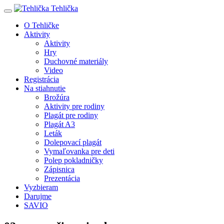
Tehlička
O Tehličke
Aktivity
Aktivity
Hry
Duchovné materiály
Video
Registrácia
Na stiahnutie
Brožúra
Aktivity pre rodiny
Plagát pre rodiny
Plagát A3
Leták
Dolepovací plagát
Vymaľovanka pre deti
Polep pokladničky
Zápisnica
Prezentácia
Vyzbieram
Darujme
SAVIO