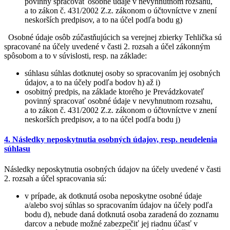
povinný spracovať osobné údaje v nevyhnutnom rozsahu,
a to zákon č. 431/2002 Z.z. zákonom o účtovníctve v znení
neskorších predpisov, a to na účel podľa bodu g)
Osobné údaje osôb zúčastňujúcich sa verejnej zbierky Tehlička sú
spracované na účely uvedené v časti 2. rozsah a účel zákonným
spôsobom a to v súvislosti, resp. na základe:
súhlasu súhlas dotknutej osoby so spracovaním jej osobných
údajov, a to na účely podľa bodov h) až i)
osobitný predpis, na základe ktorého je Prevádzkovateľ
povinný spracovať osobné údaje v nevyhnutnom rozsahu,
a to zákon č. 431/2002 Z.z. zákonom o účtovníctve v znení
neskorších predpisov, a to na účel podľa bodu j)
4. Následky neposkytnutia osobných údajov, resp. neudelenia
súhlasu
Následky neposkytnutia osobných údajov na účely uvedené v časti
2. rozsah a účel spracovania sú:
v prípade, ak dotknutá osoba neposkytne osobné údaje
a/alebo svoj súhlas so spracovaním údajov na účely podľa
bodu d), nebude daná dotknutá osoba zaradená do zoznamu
darcov a nebude možné zabezpečiť jej riadnu účasť v