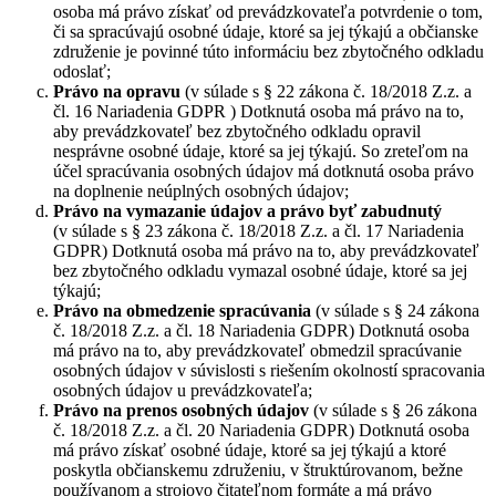
osoba má právo získať od prevádzkovateľa potvrdenie o tom,
či sa spracúvajú osobné údaje, ktoré sa jej týkajú a občianske
združenie je povinné túto informáciu bez zbytočného odkladu
odoslať;
Právo na opravu
(v súlade s § 22 zákona č. 18/2018 Z.z. a
čl. 16 Nariadenia GDPR ) Dotknutá osoba má právo na to,
aby prevádzkovateľ bez zbytočného odkladu opravil
nesprávne osobné údaje, ktoré sa jej týkajú. So zreteľom na
účel spracúvania osobných údajov má dotknutá osoba právo
na doplnenie neúplných osobných údajov;
Právo na vymazanie údajov a právo byť zabudnutý
(v súlade s § 23 zákona č. 18/2018 Z.z. a čl. 17 Nariadenia
GDPR) Dotknutá osoba má právo na to, aby prevádzkovateľ
bez zbytočného odkladu vymazal osobné údaje, ktoré sa jej
týkajú;
Právo na obmedzenie spracúvania
(v súlade s § 24 zákona
č. 18/2018 Z.z. a čl. 18 Nariadenia GDPR) Dotknutá osoba
má právo na to, aby prevádzkovateľ obmedzil spracúvanie
osobných údajov v súvislosti s riešením okolností spracovania
osobných údajov u prevádzkovateľa;
Právo na prenos osobných údajov
(v súlade s § 26 zákona
č. 18/2018 Z.z. a čl. 20 Nariadenia GDPR) Dotknutá osoba
má právo získať osobné údaje, ktoré sa jej týkajú a ktoré
poskytla občianskemu združeniu, v štruktúrovanom, bežne
používanom a strojovo čitateľnom formáte a má právo