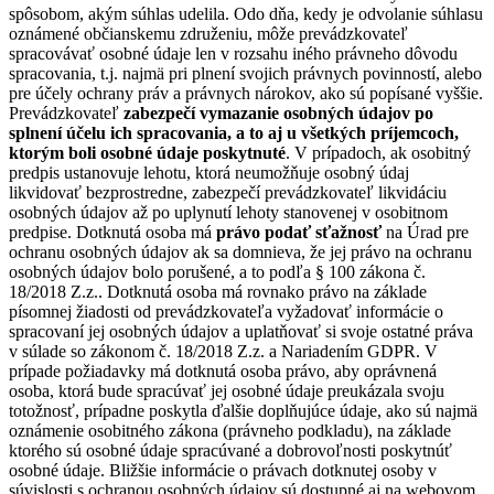
spôsobom, akým súhlas udelila. Odo dňa, kedy je odvolanie súhlasu
oznámené občianskemu združeniu, môže prevádzkovateľ
spracovávať osobné údaje len v rozsahu iného právneho dôvodu
spracovania, t.j. najmä pri plnení svojich právnych povinností, alebo
pre účely ochrany práv a právnych nárokov, ako sú popísané vyššie.
Prevádzkovateľ
zabezpečí vymazanie osobných údajov po
splnení účelu ich spracovania, a to aj u všetkých príjemcoch,
ktorým boli osobné údaje poskytnuté
. V prípadoch, ak osobitný
predpis ustanovuje lehotu, ktorá neumožňuje osobný údaj
likvidovať bezprostredne, zabezpečí prevádzkovateľ likvidáciu
osobných údajov až po uplynutí lehoty stanovenej v osobitnom
predpise. Dotknutá osoba má
právo podať sťažnosť
na Úrad pre
ochranu osobných údajov ak sa domnieva, že jej právo na ochranu
osobných údajov bolo porušené, a to podľa § 100 zákona č.
18/2018 Z.z.. Dotknutá osoba má rovnako právo na základe
písomnej žiadosti od prevádzkovateľa vyžadovať informácie o
spracovaní jej osobných údajov a uplatňovať si svoje ostatné práva
v súlade so zákonom č. 18/2018 Z.z. a Nariadením GDPR. V
prípade požiadavky má dotknutá osoba právo, aby oprávnená
osoba, ktorá bude spracúvať jej osobné údaje preukázala svoju
totožnosť, prípadne poskytla ďalšie doplňujúce údaje, ako sú najmä
oznámenie osobitného zákona (právneho podkladu), na základe
ktorého sú osobné údaje spracúvané a dobrovoľnosti poskytnúť
osobné údaje. Bližšie informácie o právach dotknutej osoby v
súvislosti s ochranou osobných údajov sú dostupné aj na webovom