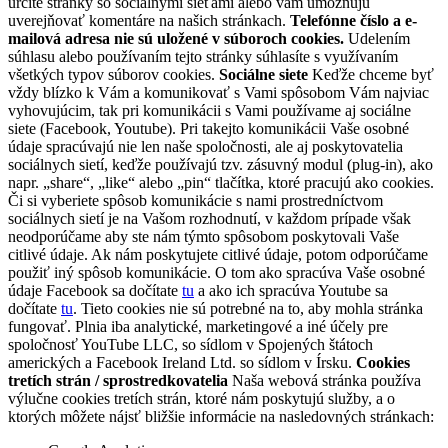
určité stránky so sociálnymi sieťami alebo vám umožňujú
uverejňovať komentáre na našich stránkach.
Telefónne číslo a e-
mailová adresa nie sú uložené v súboroch cookies.
Udelením
súhlasu alebo používaním tejto stránky súhlasíte s využívaním
všetkých typov súborov cookies.
Sociálne siete
Keďže chceme byť
vždy blízko k Vám a komunikovať s Vami spôsobom Vám najviac
vyhovujúcim, tak pri komunikácii s Vami používame aj sociálne
siete (Facebook, Youtube). Pri takejto komunikácii Vaše osobné
údaje spracúvajú nie len naše spoločnosti, ale aj poskytovatelia
sociálnych sietí, keďže používajú tzv. zásuvný modul (plug-in), ako
napr. „share“, „like“ alebo „pin“ tlačítka, ktoré pracujú ako cookies.
Či si vyberiete spôsob komunikácie s nami prostredníctvom
sociálnych sietí je na Vašom rozhodnutí, v každom prípade však
neodporúčame aby ste nám týmto spôsobom poskytovali Vaše
citlivé údaje. Ak nám poskytujete citlivé údaje, potom odporúčame
použiť iný spôsob komunikácie. O tom ako spracúva Vaše osobné
údaje Facebook sa dočítate
tu
a ako ich spracúva Youtube sa
dočítate
tu
. Tieto cookies nie sú potrebné na to, aby mohla stránka
fungovať. Plnia iba analytické, marketingové a iné účely pre
spoločnosť YouTube LLC, so sídlom v Spojených štátoch
amerických a Facebook Ireland Ltd. so sídlom v Írsku.
Cookies
tretích strán / sprostredkovatelia
Naša webová stránka používa
výlučne cookies tretích strán, ktoré nám poskytujú služby, a o
ktorých môžete nájsť bližšie informácie na nasledovných stránkach: