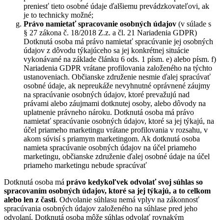
preniesť tieto osobné údaje ďalšiemu prevádzkovateľovi, ak
je to technicky možné;
Právo namietať
spracovanie osobných údajov
(v súlade s
§ 27 zákona č. 18/2018 Z.z. a čl. 21 Nariadenia GDPR)
Dotknutá osoba má právo namietať spracúvanie jej osobných
údajov z dôvodu týkajúceho sa jej konkrétnej situácie
vykonávané na základe článku 6 ods. 1 písm. e) alebo písm. f)
Nariadenia GDPR vrátane profilovania založeného na týchto
ustanoveniach. Občianske združenie nesmie ďalej spracúvať
osobné údaje, ak nepreukáže nevyhnutné oprávnené záujmy
na spracúvanie osobných údajov, ktoré prevažujú nad
právami alebo záujmami dotknutej osoby, alebo dôvody na
uplatnenie právneho nároku. Dotknutá osoba má právo
namietať spracúvanie osobných údajov, ktoré sa jej týkajú, na
účel priameho marketingu vrátane profilovania v rozsahu, v
akom súvisí s priamym marketingom. Ak dotknutá osoba
namieta spracúvanie osobných údajov na účel priameho
marketingu, občianske združenie ďalej osobné údaje na účel
priameho marketingu nebude spracúvať
Dotknutá osoba má
právo kedykoľvek odvolať svoj súhlas so
spracovaním osobných údajov, ktoré sa jej týkajú, a to celkom
alebo len z časti
. Odvolanie súhlasu nemá vplyv na zákonnosť
spracúvania osobných údajov založeného na súhlase pred jeho
odvolaní. Dotknutá osoba môže súhlas odvolať rovnakým