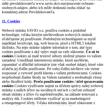
sídle prevádzkovateľa www.savio.sk/o-nas/poucenie-ochrane-
osobnych-udajov, alebo ich môže dotknutá osoba získať na
kontaktnej adrese Prevádzkovateľa.
11. Cookies
Webová stránka SAVIO o.z. používa cookies a podobné
technológie, vďaka ktorým návštevníkom webových stránok
uľahčujeme jej používanie. Podobnými technológiami sa myslí
napríklad JavaScript, tag, web beacon, pixel a HTML5 lokálne
úložisko. Na tejto stránke nájdete informácie o tom, aké typy
cookies používame a aký vplyv majú na vaše súkromie.
Čo sú to
cookies
Cookies sú malé textové súbory uložené priamo vo vašom
zariadení. Umožňujú internetovej stránke, ktorú navštívite,
zapamätať si dôležité informácie (nie však osobné údaje), ktoré vám
uľahčia jej ďalšie používanie. Pri vašej ďalšej návšteve vás vieme
rozpoznať a vytvoriť profil klienta s vašimi preferenciami. Cookies
nespôsobujú žiadne škody na Vašom zariadení a neobsahujú vírusy
alebo škodlivé kódy.
Prečo používame cookies / účel spracovania
cookies
Cookies využívame najmä za účelom správy našej webovej
stránky a našich účtov na sociálnych sieťach s cieľom zobraziť
obsah stránky a účtov čo najefektívnejšie, na základe testovaní a
analýzy dát. Cookies môžeme využívať aj na marketingové
a retargetingové účely. Vďaka informáciám, ktoré získavame z