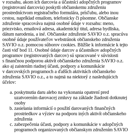
v rozsahu, akom ich darcovia a účastníci adopčných programov
(registrovaní darcovia) poskytli občianskemu združeniu
prostredníctvom registračného formulára, prísľubu, alebo inou
cestou, napríklad emailom, telefonicky či písomne. Občianske
združenie spracováva najmä osobné údaje v rozsahu: meno,
priezvisko, emailová adresa, akademický titul, adresa bydliska,
dátum narodenia, a iné. Občianske združenie SAVIO o.z. spracúva
osobné údaje používateľov webstránok občianskeho združenia
SAVIO o.z. pomocou súborov cookies. Bližšie k informácie k tejto
časti viď bod 11. Osobné údaje darcov a účastníkov adopčných
programov (registrovaných darcov) sú spracované v súvislosti
s finančnou podporou aktivít občianskeho združenia SAVIO o.z.
ako aj zaistením riadnej účasti, podpory a komunikácie
v darcovských programoch a ďalších aktivitách občianskeho
združenia SAVIO o.z., a to najmä na niektorý z nasledujúcich
účelov:
poskytnutia daru alebo na vykonania opatrení pred
uzatvorením darovacej zmluvy na základe žiadosti dotknutej
osoby
zasielania informácií o použití darovaných finančných
prostriedkov a výziev na podporu iných aktivít občianskeho
združenia
zabezpečenia účasti, podpory a komunikácie v adopčných
programoch organizovaných občianskym združením SAVIO