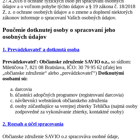
27.4.2016 o ochrane fyzických osôb pri spracúvaní osobných
údajov a o voľnom pohybe týchto údajov a § 19 zákona č. 18/2018
Z. z. o ochrane osobných údajov a o zmene a doplnení niektorých
zákonov informuje o spracovaní Vašich osobných údajov.
Poučenie dotknutej osoby o spracovaní jeho
osobných údajov
1. Prevádzkovateľ a dotknutá osoba
Prevádzkovateľ:
Občianske združenie SAVIO o.z.,
so sídlom:
Miletičova 7, 821 08 Bratislava, IČO: 30 79 95 62 (ďalej len
„občianske združenie“ alebo „prevádzkovateľ“)
Dotknutými
osobami sú:
darcovia
účastníci adopčných programov (registrovaní darcovia)
návštevníci webstránok občianskeho združenia
osoby zúčastňujúce sa verejnej zbierky Tehlička (najmä osoby
zodpovedné za vykonávanie zbierky, kontaktné osoby)
2. Rozsah a účel spracovania
Občianske združenie SAVIO o.z spracováva osobné údaje,