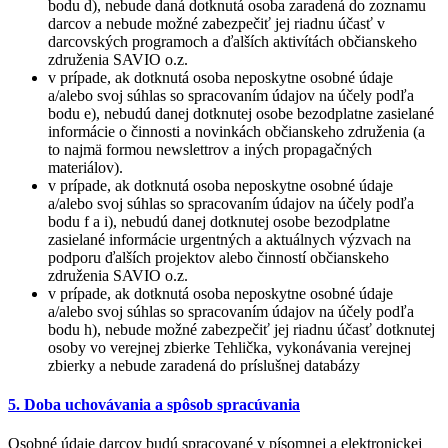
bodu d), nebude daná dotknutá osoba zaradená do zoznamu
darcov a nebude možné zabezpečiť jej riadnu účasť v
darcovských programoch a ďalších aktivítách občianskeho
združenia SAVIO o.z.
v prípade, ak dotknutá osoba neposkytne osobné údaje
a/alebo svoj súhlas so spracovaním údajov na účely podľa
bodu e), nebudú danej dotknutej osobe bezodplatne zasielané
informácie o činnosti a novinkách občianskeho združenia (a
to najmä formou newslettrov a iných propagačných
materiálov).
v prípade, ak dotknutá osoba neposkytne osobné údaje
a/alebo svoj súhlas so spracovaním údajov na účely podľa
bodu f a i), nebudú danej dotknutej osobe bezodplatne
zasielané informácie urgentných a aktuálnych výzvach na
podporu ďalších projektov alebo činností občianskeho
združenia SAVIO o.z.
v prípade, ak dotknutá osoba neposkytne osobné údaje
a/alebo svoj súhlas so spracovaním údajov na účely podľa
bodu h), nebude možné zabezpečiť jej riadnu účasť dotknutej
osoby vo verejnej zbierke Tehlička, vykonávania verejnej
zbierky a nebude zaradená do príslušnej databázy
5. Doba uchovávania a spôsob spracúvania
Osobné údaje darcov budú spracované v písomnej a elektronickej