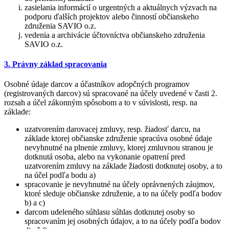
zasielania informácií o urgentných a aktuálnych výzvach na
podporu ďalších projektov alebo činností občianskeho
združenia SAVIO o.z.
vedenia a archivácie účtovníctva občianskeho združenia
SAVIO o.z.
3. Právny základ spracovania
Osobné údaje darcov a účastníkov adopčných programov
(registrovaných darcov) sú spracované na účely uvedené v časti 2.
rozsah a účel zákonným spôsobom a to v súvislosti, resp. na
základe:
uzatvorením darovacej zmluvy, resp. žiadosť darcu, na
základe ktorej občianske združenie spracúva osobné údaje
nevyhnutné na plnenie zmluvy, ktorej zmluvnou stranou je
dotknutá osoba, alebo na vykonanie opatrení pred
uzatvorením zmluvy na základe žiadosti dotknutej osoby, a to
na účel podľa bodu a)
spracovanie je nevyhnutné na účely oprávnených záujmov,
ktoré sleduje občianske združenie, a to na účely podľa bodov
b) a c)
darcom udeleného súhlasu súhlas dotknutej osoby so
spracovaním jej osobných údajov, a to na účely podľa bodov