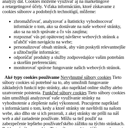
analýzy dát. Cookies môžeme využívať aj na marketingové
a retargetingové účely. Vďaka informáciám, ktoré získavame z
cookies súborov a podobných technológií, môžeme:
zhromažďovať, analyzovať a štatisticky vyhodnocovať
informácie o tom, ako sa dostávate na naše webové stránky,
ako sa na nich správate a čo vás zaujíma;
rozpoznať vás pri opätovnej návšteve webových stránok a
uľahčiť vám navigáciu na webe;
personalizovať obsah stránok, aby vám poskytli relevantnejšie
a užitočnejšie informácie;
odporúčať produkty a služby zodpovedajúce vašim potrebám
a skorším preferenciám;
monitorovať správne fungovanie našich webových stránok.
Aké typy cookies používame
Nevyhnutné súbory cookies
Tieto
súbory cookies sú potrebné na to, aby umožnili fungovanie
základných funkcií tejto stránky, ako napríklad online služby alebo
uzatvorenie poistenia.
Funkčné súbory cookies
Tieto súbory cookies
nám umožňujú analyzovať vaše využívanie stránky na
vyhodnotenie a zlepšenie našej výkonnosti. Pracujeme napríklad
s informáciami o tom, kedy a ktoré stránky ste navštívili na našom
webe, ako dlho ste si ich prezerali, z akej stránky ste prišli na náš
web a aké zariadenie používate. Môžu sa tiež použiť na
zabezpečenie lepšieho používateľského zážitku na týchto stránkach.