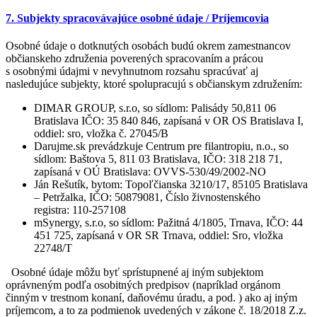
7. Subjekty spracovávajúce osobné údaje / Príjemcovia
Osobné údaje o dotknutých osobách budú okrem zamestnancov
občianskeho združenia poverených spracovaním a prácou
s osobnými údajmi v nevyhnutnom rozsahu spracúvať aj
nasledujúce subjekty, ktoré spolupracujú s občianskym združením:
DIMAR GROUP, s.r.o, so sídlom: Palisády 50,811 06
Bratislava IČO: 35 840 846, zapísaná v OR OS Bratislava I,
oddiel: sro, vložka č. 27045/B
Darujme.sk prevádzkuje Centrum pre filantropiu, n.o., so
sídlom: Baštova 5, 811 03 Bratislava, IČO: 318 218 71,
zapísaná v OÚ Bratislava: OVVS-530/49/2002-NO
Ján Rešutík, bytom: Topoľčianska 3210/17, 85105 Bratislava
– Petržalka, IČO: 50879081, Číslo živnostenského
registra: 110-257108
mSynergy, s.r.o, so sídlom: Pažitná 4/1805, Trnava, IČO: 44
451 725, zapísaná v OR SR Trnava, oddiel: Sro, vložka
22748/T
Osobné údaje môžu byť sprístupnené aj iným subjektom
oprávneným podľa osobitných predpisov (napríklad orgánom
činným v trestnom konaní, daňovému úradu, a pod. ) ako aj iným
príjemcom, a to za podmienok uvedených v zákone č. 18/2018 Z.z.