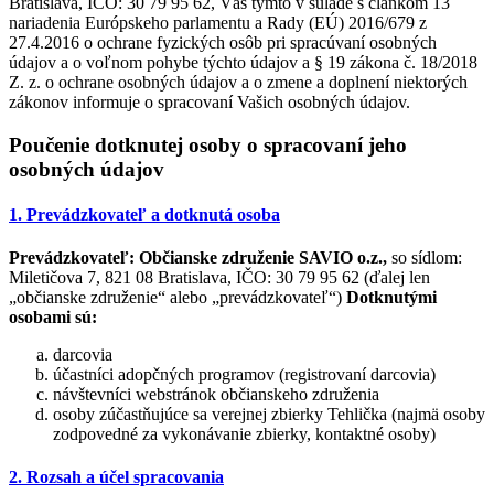
Bratislava, IČO: 30 79 95 62, Vás týmto v súlade s článkom 13
nariadenia Európskeho parlamentu a Rady (EÚ) 2016/679 z
27.4.2016 o ochrane fyzických osôb pri spracúvaní osobných
údajov a o voľnom pohybe týchto údajov a § 19 zákona č. 18/2018
Z. z. o ochrane osobných údajov a o zmene a doplnení niektorých
zákonov informuje o spracovaní Vašich osobných údajov.
Poučenie dotknutej osoby o spracovaní jeho
osobných údajov
1. Prevádzkovateľ a dotknutá osoba
Prevádzkovateľ:
Občianske združenie SAVIO o.z.,
so sídlom:
Miletičova 7, 821 08 Bratislava, IČO: 30 79 95 62 (ďalej len
„občianske združenie“ alebo „prevádzkovateľ“)
Dotknutými
osobami sú:
darcovia
účastníci adopčných programov (registrovaní darcovia)
návštevníci webstránok občianskeho združenia
osoby zúčastňujúce sa verejnej zbierky Tehlička (najmä osoby
zodpovedné za vykonávanie zbierky, kontaktné osoby)
2. Rozsah a účel spracovania