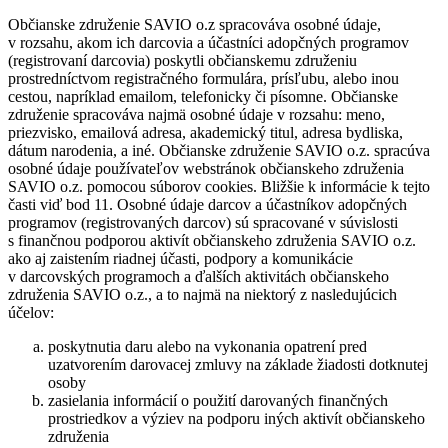
Občianske združenie SAVIO o.z spracováva osobné údaje,
v rozsahu, akom ich darcovia a účastníci adopčných programov
(registrovaní darcovia) poskytli občianskemu združeniu
prostredníctvom registračného formulára, prísľubu, alebo inou
cestou, napríklad emailom, telefonicky či písomne. Občianske
združenie spracováva najmä osobné údaje v rozsahu: meno,
priezvisko, emailová adresa, akademický titul, adresa bydliska,
dátum narodenia, a iné. Občianske združenie SAVIO o.z. spracúva
osobné údaje používateľov webstránok občianskeho združenia
SAVIO o.z. pomocou súborov cookies. Bližšie k informácie k tejto
časti viď bod 11. Osobné údaje darcov a účastníkov adopčných
programov (registrovaných darcov) sú spracované v súvislosti
s finančnou podporou aktivít občianskeho združenia SAVIO o.z.
ako aj zaistením riadnej účasti, podpory a komunikácie
v darcovských programoch a ďalších aktivitách občianskeho
združenia SAVIO o.z., a to najmä na niektorý z nasledujúcich
účelov:
poskytnutia daru alebo na vykonania opatrení pred
uzatvorením darovacej zmluvy na základe žiadosti dotknutej
osoby
zasielania informácií o použití darovaných finančných
prostriedkov a výziev na podporu iných aktivít občianskeho
združenia