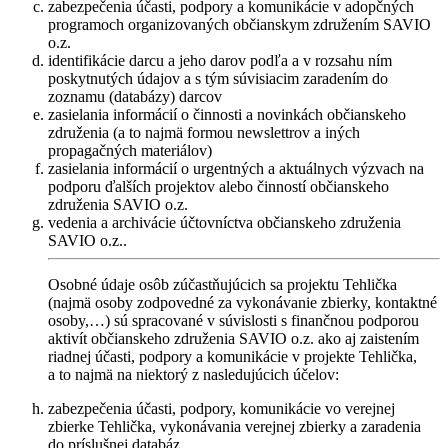
zabezpečenia účasti, podpory a komunikácie v adopčných
programoch organizovaných občianskym združením SAVIO
o.z.
identifikácie darcu a jeho darov podľa a v rozsahu ním
poskytnutých údajov a s tým súvisiacim zaradením do
zoznamu (databázy) darcov
zasielania informácií o činnosti a novinkách občianskeho
združenia (a to najmä formou newslettrov a iných
propagačných materiálov)
zasielania informácií o urgentných a aktuálnych výzvach na
podporu ďalších projektov alebo činností občianskeho
združenia SAVIO o.z.
vedenia a archivácie účtovníctva občianskeho združenia
SAVIO o.z..
Osobné údaje osôb zúčastňujúcich sa projektu Tehlička
(najmä osoby zodpovedné za vykonávanie zbierky, kontaktné
osoby,…) sú spracované v súvislosti s finančnou podporou
aktivít občianskeho združenia SAVIO o.z. ako aj zaistením
riadnej účasti, podpory a komunikácie v projekte Tehlička,
a to najmä na niektorý z nasledujúcich účelov:
zabezpečenia účasti, podpory, komunikácie vo verejnej
zbierke Tehlička, vykonávania verejnej zbierky a zaradenia
do príslušnej databáz.