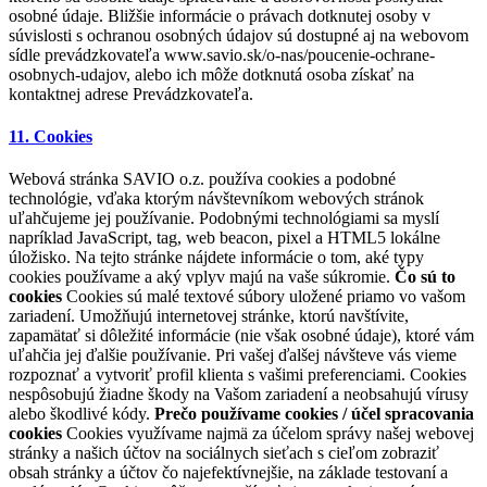
osobné údaje. Bližšie informácie o právach dotknutej osoby v
súvislosti s ochranou osobných údajov sú dostupné aj na webovom
sídle prevádzkovateľa www.savio.sk/o-nas/poucenie-ochrane-
osobnych-udajov, alebo ich môže dotknutá osoba získať na
kontaktnej adrese Prevádzkovateľa.
11. Cookies
Webová stránka SAVIO o.z. používa cookies a podobné
technológie, vďaka ktorým návštevníkom webových stránok
uľahčujeme jej používanie. Podobnými technológiami sa myslí
napríklad JavaScript, tag, web beacon, pixel a HTML5 lokálne
úložisko. Na tejto stránke nájdete informácie o tom, aké typy
cookies používame a aký vplyv majú na vaše súkromie.
Čo sú to
cookies
Cookies sú malé textové súbory uložené priamo vo vašom
zariadení. Umožňujú internetovej stránke, ktorú navštívite,
zapamätať si dôležité informácie (nie však osobné údaje), ktoré vám
uľahčia jej ďalšie používanie. Pri vašej ďalšej návšteve vás vieme
rozpoznať a vytvoriť profil klienta s vašimi preferenciami. Cookies
nespôsobujú žiadne škody na Vašom zariadení a neobsahujú vírusy
alebo škodlivé kódy.
Prečo používame cookies / účel spracovania
cookies
Cookies využívame najmä za účelom správy našej webovej
stránky a našich účtov na sociálnych sieťach s cieľom zobraziť
obsah stránky a účtov čo najefektívnejšie, na základe testovaní a