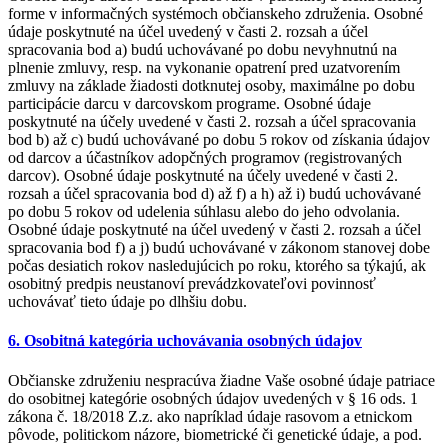
forme v informačných systémoch občianskeho združenia. Osobné
údaje poskytnuté na účel uvedený v časti 2. rozsah a účel
spracovania bod a) budú uchovávané po dobu nevyhnutnú na
plnenie zmluvy, resp. na vykonanie opatrení pred uzatvorením
zmluvy na základe žiadosti dotknutej osoby, maximálne po dobu
participácie darcu v darcovskom programe. Osobné údaje
poskytnuté na účely uvedené v časti 2. rozsah a účel spracovania
bod b) až c) budú uchovávané po dobu 5 rokov od získania údajov
od darcov a účastníkov adopčných programov (registrovaných
darcov). Osobné údaje poskytnuté na účely uvedené v časti 2.
rozsah a účel spracovania bod d) až f) a h) až i) budú uchovávané
po dobu 5 rokov od udelenia súhlasu alebo do jeho odvolania.
Osobné údaje poskytnuté na účel uvedený v časti 2. rozsah a účel
spracovania bod f) a j) budú uchovávané v zákonom stanovej dobe
počas desiatich rokov nasledujúcich po roku, ktorého sa týkajú, ak
osobitný predpis neustanoví prevádzkovateľovi povinnosť
uchovávať tieto údaje po dlhšiu dobu.
6. Osobitná kategória uchovávania osobných údajov
Občianske združeniu nespracúva žiadne Vaše osobné údaje patriace
do osobitnej kategórie osobných údajov uvedených v § 16 ods. 1
zákona č. 18/2018 Z.z. ako napríklad údaje rasovom a etnickom
pôvode, politickom názore, biometrické či genetické údaje, a pod.