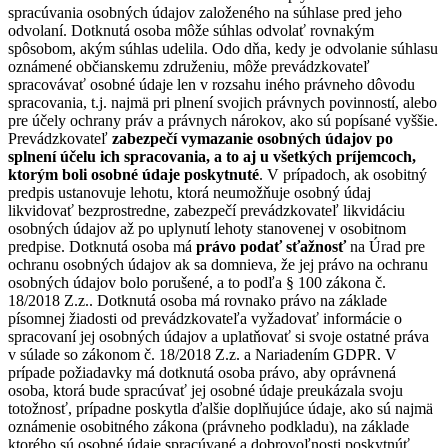
spracúvania osobných údajov založeného na súhlase pred jeho
odvolaní. Dotknutá osoba môže súhlas odvolať rovnakým
spôsobom, akým súhlas udelila. Odo dňa, kedy je odvolanie súhlasu
oznámené občianskemu združeniu, môže prevádzkovateľ
spracovávať osobné údaje len v rozsahu iného právneho dôvodu
spracovania, t.j. najmä pri plnení svojich právnych povinností, alebo
pre účely ochrany práv a právnych nárokov, ako sú popísané vyššie.
Prevádzkovateľ
zabezpečí vymazanie osobných údajov po
splnení účelu ich spracovania, a to aj u všetkých príjemcoch,
ktorým boli osobné údaje poskytnuté
. V prípadoch, ak osobitný
predpis ustanovuje lehotu, ktorá neumožňuje osobný údaj
likvidovať bezprostredne, zabezpečí prevádzkovateľ likvidáciu
osobných údajov až po uplynutí lehoty stanovenej v osobitnom
predpise. Dotknutá osoba má
právo podať sťažnosť
na Úrad pre
ochranu osobných údajov ak sa domnieva, že jej právo na ochranu
osobných údajov bolo porušené, a to podľa § 100 zákona č.
18/2018 Z.z.. Dotknutá osoba má rovnako právo na základe
písomnej žiadosti od prevádzkovateľa vyžadovať informácie o
spracovaní jej osobných údajov a uplatňovať si svoje ostatné práva
v súlade so zákonom č. 18/2018 Z.z. a Nariadením GDPR. V
prípade požiadavky má dotknutá osoba právo, aby oprávnená
osoba, ktorá bude spracúvať jej osobné údaje preukázala svoju
totožnosť, prípadne poskytla ďalšie doplňujúce údaje, ako sú najmä
oznámenie osobitného zákona (právneho podkladu), na základe
ktorého sú osobné údaje spracúvané a dobrovoľnosti poskytnúť