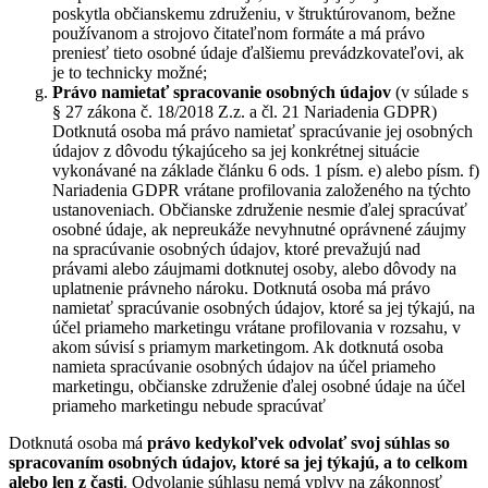
poskytla občianskemu združeniu, v štruktúrovanom, bežne
používanom a strojovo čitateľnom formáte a má právo
preniesť tieto osobné údaje ďalšiemu prevádzkovateľovi, ak
je to technicky možné;
Právo namietať
spracovanie osobných údajov
(v súlade s
§ 27 zákona č. 18/2018 Z.z. a čl. 21 Nariadenia GDPR)
Dotknutá osoba má právo namietať spracúvanie jej osobných
údajov z dôvodu týkajúceho sa jej konkrétnej situácie
vykonávané na základe článku 6 ods. 1 písm. e) alebo písm. f)
Nariadenia GDPR vrátane profilovania založeného na týchto
ustanoveniach. Občianske združenie nesmie ďalej spracúvať
osobné údaje, ak nepreukáže nevyhnutné oprávnené záujmy
na spracúvanie osobných údajov, ktoré prevažujú nad
právami alebo záujmami dotknutej osoby, alebo dôvody na
uplatnenie právneho nároku. Dotknutá osoba má právo
namietať spracúvanie osobných údajov, ktoré sa jej týkajú, na
účel priameho marketingu vrátane profilovania v rozsahu, v
akom súvisí s priamym marketingom. Ak dotknutá osoba
namieta spracúvanie osobných údajov na účel priameho
marketingu, občianske združenie ďalej osobné údaje na účel
priameho marketingu nebude spracúvať
Dotknutá osoba má
právo kedykoľvek odvolať svoj súhlas so
spracovaním osobných údajov, ktoré sa jej týkajú, a to celkom
alebo len z časti
. Odvolanie súhlasu nemá vplyv na zákonnosť