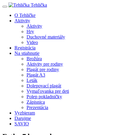
Tehlička
O Tehličke
Aktivity
Aktivity
Hry
Duchovné materiály
Video
Registrácia
Na stiahnutie
Brožúra
Aktivity pre rodiny
Plagát pre rodiny
Plagát A3
Leták
Dolepovací plagát
Vymaľovanka pre deti
Polep pokladničky
Zápisnica
Prezentácia
Vyzbieram
Darujme
SAVIO