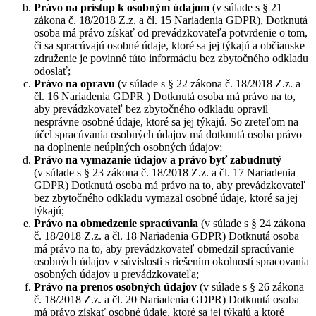
Právo na prístup k osobným údajom
(v súlade s § 21
zákona č. 18/2018 Z.z. a čl. 15 Nariadenia GDPR), Dotknutá
osoba má právo získať od prevádzkovateľa potvrdenie o tom,
či sa spracúvajú osobné údaje, ktoré sa jej týkajú a občianske
združenie je povinné túto informáciu bez zbytočného odkladu
odoslať;
Právo na opravu
(v súlade s § 22 zákona č. 18/2018 Z.z. a
čl. 16 Nariadenia GDPR ) Dotknutá osoba má právo na to,
aby prevádzkovateľ bez zbytočného odkladu opravil
nesprávne osobné údaje, ktoré sa jej týkajú. So zreteľom na
účel spracúvania osobných údajov má dotknutá osoba právo
na doplnenie neúplných osobných údajov;
Právo na vymazanie údajov a právo byť zabudnutý
(v súlade s § 23 zákona č. 18/2018 Z.z. a čl. 17 Nariadenia
GDPR) Dotknutá osoba má právo na to, aby prevádzkovateľ
bez zbytočného odkladu vymazal osobné údaje, ktoré sa jej
týkajú;
Právo na obmedzenie spracúvania
(v súlade s § 24 zákona
č. 18/2018 Z.z. a čl. 18 Nariadenia GDPR) Dotknutá osoba
má právo na to, aby prevádzkovateľ obmedzil spracúvanie
osobných údajov v súvislosti s riešením okolností spracovania
osobných údajov u prevádzkovateľa;
Právo na prenos osobných údajov
(v súlade s § 26 zákona
č. 18/2018 Z.z. a čl. 20 Nariadenia GDPR) Dotknutá osoba
má právo získať osobné údaje, ktoré sa jej týkajú a ktoré