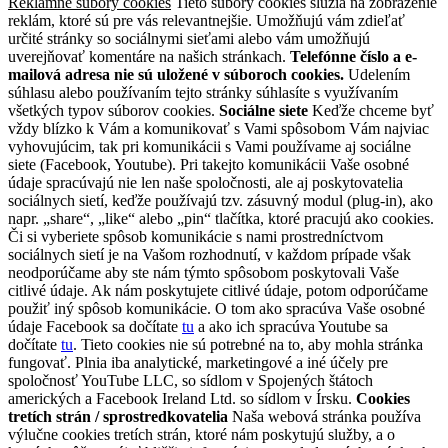
Reklamné súbory cookies
Tieto súbory cookies slúžia na zobrazenie
reklám, ktoré sú pre vás relevantnejšie. Umožňujú vám zdieľať
určité stránky so sociálnymi sieťami alebo vám umožňujú
uverejňovať komentáre na našich stránkach.
Telefónne číslo a e-
mailová adresa nie sú uložené v súboroch cookies.
Udelením
súhlasu alebo používaním tejto stránky súhlasíte s využívaním
všetkých typov súborov cookies.
Sociálne siete
Keďže chceme byť
vždy blízko k Vám a komunikovať s Vami spôsobom Vám najviac
vyhovujúcim, tak pri komunikácii s Vami používame aj sociálne
siete (Facebook, Youtube). Pri takejto komunikácii Vaše osobné
údaje spracúvajú nie len naše spoločnosti, ale aj poskytovatelia
sociálnych sietí, keďže používajú tzv. zásuvný modul (plug-in), ako
napr. „share“, „like“ alebo „pin“ tlačítka, ktoré pracujú ako cookies.
Či si vyberiete spôsob komunikácie s nami prostredníctvom
sociálnych sietí je na Vašom rozhodnutí, v každom prípade však
neodporúčame aby ste nám týmto spôsobom poskytovali Vaše
citlivé údaje. Ak nám poskytujete citlivé údaje, potom odporúčame
použiť iný spôsob komunikácie. O tom ako spracúva Vaše osobné
údaje Facebook sa dočítate
tu
a ako ich spracúva Youtube sa
dočítate
tu
. Tieto cookies nie sú potrebné na to, aby mohla stránka
fungovať. Plnia iba analytické, marketingové a iné účely pre
spoločnosť YouTube LLC, so sídlom v Spojených štátoch
amerických a Facebook Ireland Ltd. so sídlom v Írsku.
Cookies
tretích strán / sprostredkovatelia
Naša webová stránka používa
výlučne cookies tretích strán, ktoré nám poskytujú služby, a o