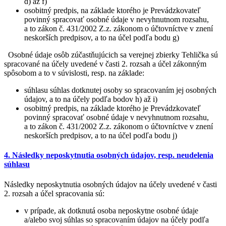
d) až f)
osobitný predpis, na základe ktorého je Prevádzkovateľ
povinný spracovať osobné údaje v nevyhnutnom rozsahu,
a to zákon č. 431/2002 Z.z. zákonom o účtovníctve v znení
neskorších predpisov, a to na účel podľa bodu g)
Osobné údaje osôb zúčastňujúcich sa verejnej zbierky Tehlička sú
spracované na účely uvedené v časti 2. rozsah a účel zákonným
spôsobom a to v súvislosti, resp. na základe:
súhlasu súhlas dotknutej osoby so spracovaním jej osobných
údajov, a to na účely podľa bodov h) až i)
osobitný predpis, na základe ktorého je Prevádzkovateľ
povinný spracovať osobné údaje v nevyhnutnom rozsahu,
a to zákon č. 431/2002 Z.z. zákonom o účtovníctve v znení
neskorších predpisov, a to na účel podľa bodu j)
4. Následky neposkytnutia osobných údajov, resp. neudelenia
súhlasu
Následky neposkytnutia osobných údajov na účely uvedené v časti
2. rozsah a účel spracovania sú:
v prípade, ak dotknutá osoba neposkytne osobné údaje
a/alebo svoj súhlas so spracovaním údajov na účely podľa