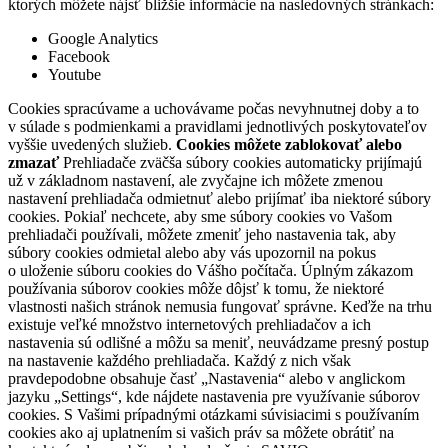
ktorých môžete nájsť bližšie informácie na nasledovných stránkach:
Google Analytics
Facebook
Youtube
Cookies spracúvame a uchovávame počas nevyhnutnej doby a to
v súlade s podmienkami a pravidlami jednotlivých poskytovateľov
vyššie uvedených služieb.
Cookies môžete zablokovať alebo
zmazať
Prehliadače zväčša súbory cookies automaticky prijímajú
už v základnom nastavení, ale zvyčajne ich môžete zmenou
nastavení prehliadača odmietnuť alebo prijímať iba niektoré súbory
cookies. Pokiaľ nechcete, aby sme súbory cookies vo Vašom
prehliadači používali, môžete zmeniť jeho nastavenia tak, aby
súbory cookies odmietal alebo aby vás upozornil na pokus
o uloženie súboru cookies do Vášho počítača. Úplným zákazom
používania súborov cookies môže dôjsť k tomu, že niektoré
vlastnosti našich stránok nemusia fungovať správne. Keďže na trhu
existuje veľké množstvo internetových prehliadačov a ich
nastavenia sú odlišné a môžu sa meniť, neuvádzame presný postup
na nastavenie každého prehliadača. Každý z nich však
pravdepodobne obsahuje časť „Nastavenia“ alebo v anglickom
jazyku „Settings“, kde nájdete nastavenia pre využívanie súborov
cookies. S Vašimi prípadnými otázkami súvisiacimi s používaním
cookies ako aj uplatnením si vašich práv sa môžete obrátiť na