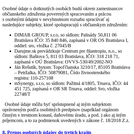
Osobné údaje o dotknutých osobách budú okrem zamestnancov
občianskeho združenia poverených spracovaním a prácou
s osobnými údajmi v nevyhnutnom rozsahu spracúvať aj
nasledujúce subjekty, ktoré spolupracujú s občianskym združením:
DIMAR GROUP, s.r.o, so sídlom: Palisády 50,811 06
Bratislava IČO: 35 840 846, zapísaná v OR OS Bratislava I,
oddiel: sro, vložka č. 27045/B
Darujme.sk prevádzkuje Centrum pre filantropiu, n.o., so
sídlom: Baštova 5, 811 03 Bratislava, IČO: 318 218 71,
zapísaná v OÚ Bratislava: OVVS-530/49/2002-NO
Ján Rešutík, bytom: Topoľčianska 3210/17, 85105 Bratislava
– Petržalka, IČO: 50879081, Číslo živnostenského
registra: 110-257108
mSynergy, s.r.o, so sídlom: Pažitná 4/1805, Trnava, IČO: 44
451 725, zapísaná v OR SR Trnava, oddiel: Sro, vložka
22748/T
Osobné údaje môžu byť sprístupnené aj iným subjektom
oprávneným podľa osobitných predpisov (napríklad orgánom
činným v trestnom konaní, daňovému úradu, a pod. ) ako aj iným
príjemcom, a to za podmienok uvedených v zákone č. 18/2018 Z.z.
8. Prenos osobných údajov do tretích krajín