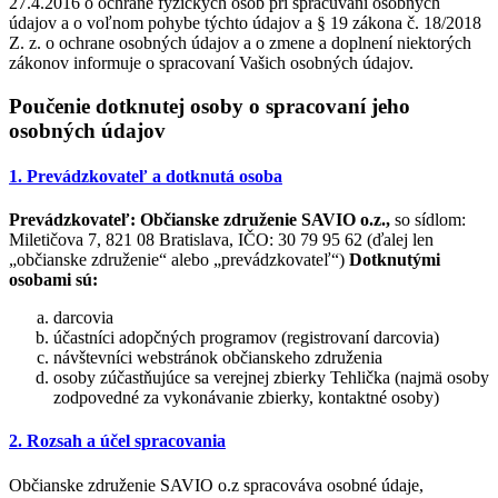
27.4.2016 o ochrane fyzických osôb pri spracúvaní osobných
údajov a o voľnom pohybe týchto údajov a § 19 zákona č. 18/2018
Z. z. o ochrane osobných údajov a o zmene a doplnení niektorých
zákonov informuje o spracovaní Vašich osobných údajov.
Poučenie dotknutej osoby o spracovaní jeho
osobných údajov
1. Prevádzkovateľ a dotknutá osoba
Prevádzkovateľ:
Občianske združenie SAVIO o.z.,
so sídlom:
Miletičova 7, 821 08 Bratislava, IČO: 30 79 95 62 (ďalej len
„občianske združenie“ alebo „prevádzkovateľ“)
Dotknutými
osobami sú:
darcovia
účastníci adopčných programov (registrovaní darcovia)
návštevníci webstránok občianskeho združenia
osoby zúčastňujúce sa verejnej zbierky Tehlička (najmä osoby
zodpovedné za vykonávanie zbierky, kontaktné osoby)
2. Rozsah a účel spracovania
Občianske združenie SAVIO o.z spracováva osobné údaje,