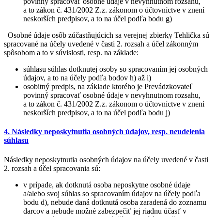
povinný spracovať osobné údaje v nevyhnutnom rozsahu,
a to zákon č. 431/2002 Z.z. zákonom o účtovníctve v znení
neskorších predpisov, a to na účel podľa bodu g)
Osobné údaje osôb zúčastňujúcich sa verejnej zbierky Tehlička sú
spracované na účely uvedené v časti 2. rozsah a účel zákonným
spôsobom a to v súvislosti, resp. na základe:
súhlasu súhlas dotknutej osoby so spracovaním jej osobných
údajov, a to na účely podľa bodov h) až i)
osobitný predpis, na základe ktorého je Prevádzkovateľ
povinný spracovať osobné údaje v nevyhnutnom rozsahu,
a to zákon č. 431/2002 Z.z. zákonom o účtovníctve v znení
neskorších predpisov, a to na účel podľa bodu j)
4. Následky neposkytnutia osobných údajov, resp. neudelenia
súhlasu
Následky neposkytnutia osobných údajov na účely uvedené v časti
2. rozsah a účel spracovania sú:
v prípade, ak dotknutá osoba neposkytne osobné údaje
a/alebo svoj súhlas so spracovaním údajov na účely podľa
bodu d), nebude daná dotknutá osoba zaradená do zoznamu
darcov a nebude možné zabezpečiť jej riadnu účasť v