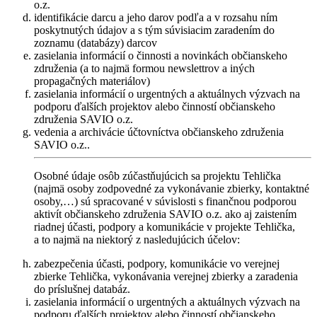
o.z.
identifikácie darcu a jeho darov podľa a v rozsahu ním
poskytnutých údajov a s tým súvisiacim zaradením do
zoznamu (databázy) darcov
zasielania informácií o činnosti a novinkách občianskeho
združenia (a to najmä formou newslettrov a iných
propagačných materiálov)
zasielania informácií o urgentných a aktuálnych výzvach na
podporu ďalších projektov alebo činností občianskeho
združenia SAVIO o.z.
vedenia a archivácie účtovníctva občianskeho združenia
SAVIO o.z..
Osobné údaje osôb zúčastňujúcich sa projektu Tehlička
(najmä osoby zodpovedné za vykonávanie zbierky, kontaktné
osoby,…) sú spracované v súvislosti s finančnou podporou
aktivít občianskeho združenia SAVIO o.z. ako aj zaistením
riadnej účasti, podpory a komunikácie v projekte Tehlička,
a to najmä na niektorý z nasledujúcich účelov:
zabezpečenia účasti, podpory, komunikácie vo verejnej
zbierke Tehlička, vykonávania verejnej zbierky a zaradenia
do príslušnej databáz.
zasielania informácií o urgentných a aktuálnych výzvach na
podporu ďalších projektov alebo činností občianskeho