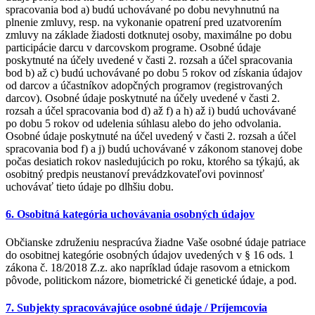
spracovania bod a) budú uchovávané po dobu nevyhnutnú na
plnenie zmluvy, resp. na vykonanie opatrení pred uzatvorením
zmluvy na základe žiadosti dotknutej osoby, maximálne po dobu
participácie darcu v darcovskom programe. Osobné údaje
poskytnuté na účely uvedené v časti 2. rozsah a účel spracovania
bod b) až c) budú uchovávané po dobu 5 rokov od získania údajov
od darcov a účastníkov adopčných programov (registrovaných
darcov). Osobné údaje poskytnuté na účely uvedené v časti 2.
rozsah a účel spracovania bod d) až f) a h) až i) budú uchovávané
po dobu 5 rokov od udelenia súhlasu alebo do jeho odvolania.
Osobné údaje poskytnuté na účel uvedený v časti 2. rozsah a účel
spracovania bod f) a j) budú uchovávané v zákonom stanovej dobe
počas desiatich rokov nasledujúcich po roku, ktorého sa týkajú, ak
osobitný predpis neustanoví prevádzkovateľovi povinnosť
uchovávať tieto údaje po dlhšiu dobu.
6. Osobitná kategória uchovávania osobných údajov
Občianske združeniu nespracúva žiadne Vaše osobné údaje patriace
do osobitnej kategórie osobných údajov uvedených v § 16 ods. 1
zákona č. 18/2018 Z.z. ako napríklad údaje rasovom a etnickom
pôvode, politickom názore, biometrické či genetické údaje, a pod.
7. Subjekty spracovávajúce osobné údaje / Príjemcovia