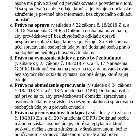
osoba má právo získať od prevádzkovateľa potvrdenie o tom,
či sa spracúvajú osobné údaje, ktoré sa jej týkajú a občianske
združenie je povinné túto informáciu bez zbytočného odkladu
odoslať;
Právo na opravu
(v súlade s § 22 zákona č. 18/2018 Z.z. a
čl. 16 Nariadenia GDPR ) Dotknutá osoba má právo na to,
aby prevádzkovateľ bez zbytočného odkladu opravil
nesprávne osobné údaje, ktoré sa jej týkajú. So zreteľom na
účel spracúvania osobných údajov má dotknutá osoba právo
na doplnenie neúplných osobných údajov;
Právo na vymazanie údajov a právo byť zabudnutý
(v súlade s § 23 zákona č. 18/2018 Z.z. a čl. 17 Nariadenia
GDPR) Dotknutá osoba má právo na to, aby prevádzkovateľ
bez zbytočného odkladu vymazal osobné údaje, ktoré sa jej
týkajú;
Právo na obmedzenie spracúvania
(v súlade s § 24 zákona
č. 18/2018 Z.z. a čl. 18 Nariadenia GDPR) Dotknutá osoba
má právo na to, aby prevádzkovateľ obmedzil spracúvanie
osobných údajov v súvislosti s riešením okolností spracovania
osobných údajov u prevádzkovateľa;
Právo na prenos osobných údajov
(v súlade s § 26 zákona
č. 18/2018 Z.z. a čl. 20 Nariadenia GDPR) Dotknutá osoba
má právo získať osobné údaje, ktoré sa jej týkajú a ktoré
poskytla občianskemu združeniu, v štruktúrovanom, bežne
používanom a strojovo čitateľnom formáte a má právo