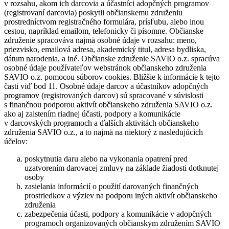
v rozsahu, akom ich darcovia a účastníci adopčných programov
(registrovaní darcovia) poskytli občianskemu združeniu
prostredníctvom registračného formulára, prísľubu, alebo inou
cestou, napríklad emailom, telefonicky či písomne. Občianske
združenie spracováva najmä osobné údaje v rozsahu: meno,
priezvisko, emailová adresa, akademický titul, adresa bydliska,
dátum narodenia, a iné. Občianske združenie SAVIO o.z. spracúva
osobné údaje používateľov webstránok občianskeho združenia
SAVIO o.z. pomocou súborov cookies. Bližšie k informácie k tejto
časti viď bod 11. Osobné údaje darcov a účastníkov adopčných
programov (registrovaných darcov) sú spracované v súvislosti
s finančnou podporou aktivít občianskeho združenia SAVIO o.z.
ako aj zaistením riadnej účasti, podpory a komunikácie
v darcovských programoch a ďalších aktivitách občianskeho
združenia SAVIO o.z., a to najmä na niektorý z nasledujúcich
účelov:
poskytnutia daru alebo na vykonania opatrení pred
uzatvorením darovacej zmluvy na základe žiadosti dotknutej
osoby
zasielania informácií o použití darovaných finančných
prostriedkov a výziev na podporu iných aktivít občianskeho
združenia
zabezpečenia účasti, podpory a komunikácie v adopčných
programoch organizovaných občianskym združením SAVIO