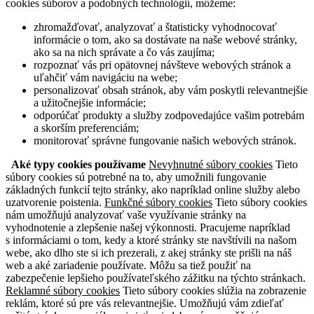
cookies súborov a podobných technológií, môžeme:
zhromažďovať, analyzovať a štatisticky vyhodnocovať
informácie o tom, ako sa dostávate na naše webové stránky,
ako sa na nich správate a čo vás zaujíma;
rozpoznať vás pri opätovnej návšteve webových stránok a
uľahčiť vám navigáciu na webe;
personalizovať obsah stránok, aby vám poskytli relevantnejšie
a užitočnejšie informácie;
odporúčať produkty a služby zodpovedajúce vašim potrebám
a skorším preferenciám;
monitorovať správne fungovanie našich webových stránok.
Aké typy cookies používame
Nevyhnutné súbory cookies
Tieto
súbory cookies sú potrebné na to, aby umožnili fungovanie
základných funkcií tejto stránky, ako napríklad online služby alebo
uzatvorenie poistenia.
Funkčné súbory cookies
Tieto súbory cookies
nám umožňujú analyzovať vaše využívanie stránky na
vyhodnotenie a zlepšenie našej výkonnosti. Pracujeme napríklad
s informáciami o tom, kedy a ktoré stránky ste navštívili na našom
webe, ako dlho ste si ich prezerali, z akej stránky ste prišli na náš
web a aké zariadenie používate. Môžu sa tiež použiť na
zabezpečenie lepšieho používateľského zážitku na týchto stránkach.
Reklamné súbory cookies
Tieto súbory cookies slúžia na zobrazenie
reklám, ktoré sú pre vás relevantnejšie. Umožňujú vám zdieľať