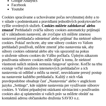
Google Analytics
Facebook
Youtube
Cookies spracúvame a uchovávame počas nevyhnutnej doby a to
v súlade s podmienkami a pravidlami jednotlivých poskytovateľov
vyššie uvedených služieb.
Cookies môžete zablokovať alebo
zmazať
Prehliadače zväčša súbory cookies automaticky prijímajú
už v základnom nastavení, ale zvyčajne ich môžete zmenou
nastavení prehliadača odmietnuť alebo prijímať iba niektoré súbory
cookies. Pokiaľ nechcete, aby sme súbory cookies vo Vašom
prehliadači používali, môžete zmeniť jeho nastavenia tak, aby
súbory cookies odmietal alebo aby vás upozornil na pokus
o uloženie súboru cookies do Vášho počítača. Úplným zákazom
používania súborov cookies môže dôjsť k tomu, že niektoré
vlastnosti našich stránok nemusia fungovať správne. Keďže na trhu
existuje veľké množstvo internetových prehliadačov a ich
nastavenia sú odlišné a môžu sa meniť, neuvádzame presný postup
na nastavenie každého prehliadača. Každý z nich však
pravdepodobne obsahuje časť „Nastavenia“ alebo v anglickom
jazyku „Settings“, kde nájdete nastavenia pre využívanie súborov
cookies. S Vašimi prípadnými otázkami súvisiacimi s používaním
cookies ako aj uplatnením si vašich práv sa môžete obrátiť na
kontaktnú adresu občianskeho druženia SAVIO o.z.