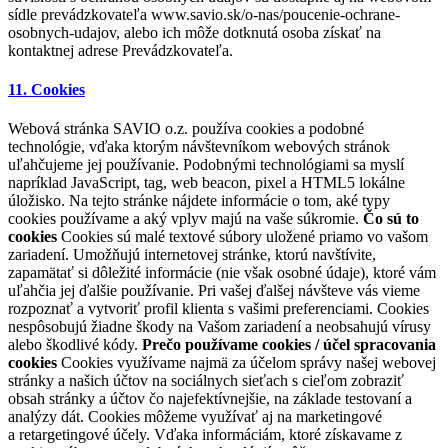
sídle prevádzkovateľa www.savio.sk/o-nas/poucenie-ochrane-
osobnych-udajov, alebo ich môže dotknutá osoba získať na
kontaktnej adrese Prevádzkovateľa.
11. Cookies
Webová stránka SAVIO o.z. používa cookies a podobné
technológie, vďaka ktorým návštevníkom webových stránok
uľahčujeme jej používanie. Podobnými technológiami sa myslí
napríklad JavaScript, tag, web beacon, pixel a HTML5 lokálne
úložisko. Na tejto stránke nájdete informácie o tom, aké typy
cookies používame a aký vplyv majú na vaše súkromie.
Čo sú to
cookies
Cookies sú malé textové súbory uložené priamo vo vašom
zariadení. Umožňujú internetovej stránke, ktorú navštívite,
zapamätať si dôležité informácie (nie však osobné údaje), ktoré vám
uľahčia jej ďalšie používanie. Pri vašej ďalšej návšteve vás vieme
rozpoznať a vytvoriť profil klienta s vašimi preferenciami. Cookies
nespôsobujú žiadne škody na Vašom zariadení a neobsahujú vírusy
alebo škodlivé kódy.
Prečo používame cookies / účel spracovania
cookies
Cookies využívame najmä za účelom správy našej webovej
stránky a našich účtov na sociálnych sieťach s cieľom zobraziť
obsah stránky a účtov čo najefektívnejšie, na základe testovaní a
analýzy dát. Cookies môžeme využívať aj na marketingové
a retargetingové účely. Vďaka informáciám, ktoré získavame z