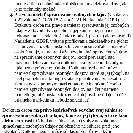
preniesť tieto osobné údaje ďalšiemu prevádzkovateľovi, ak
je to technicky možné;
Právo namietať
spracovanie osobných údajov
(v súlade s
§ 27 zákona č. 18/2018 Z.z. a čl. 21 Nariadenia GDPR)
Dotknutá osoba má právo namietať spracúvanie jej osobných
údajov z dôvodu týkajúceho sa jej konkrétnej situácie
vykonávané na základe článku 6 ods. 1 písm. e) alebo písm. f)
Nariadenia GDPR vrátane profilovania založeného na týchto
ustanoveniach. Občianske združenie nesmie ďalej spracúvať
osobné údaje, ak nepreukáže nevyhnutné oprávnené záujmy
na spracúvanie osobných údajov, ktoré prevažujú nad
právami alebo záujmami dotknutej osoby, alebo dôvody na
uplatnenie právneho nároku. Dotknutá osoba má právo
namietať spracúvanie osobných údajov, ktoré sa jej týkajú, na
účel priameho marketingu vrátane profilovania v rozsahu, v
akom súvisí s priamym marketingom. Ak dotknutá osoba
namieta spracúvanie osobných údajov na účel priameho
marketingu, občianske združenie ďalej osobné údaje na účel
priameho marketingu nebude spracúvať
Dotknutá osoba má
právo kedykoľvek odvolať svoj súhlas so
spracovaním osobných údajov, ktoré sa jej týkajú, a to celkom
alebo len z časti
. Odvolanie súhlasu nemá vplyv na zákonnosť
spracúvania osobných údajov založeného na súhlase pred jeho
odvolaní. Dotknutá osoba môže súhlas odvolať rovnakým