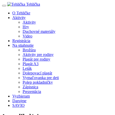
Tehlička
O Tehličke
Aktivity
Aktivity
Hry
Duchovné materiály
Video
Registrácia
Na stiahnutie
Brožúra
Aktivity pre rodiny
Plagát pre rodiny
Plagát A3
Leták
Dolepovací plagát
Vymaľovanka pre deti
Polep pokladničky
Zápisnica
Prezentácia
Vyzbieram
Darujme
SAVIO