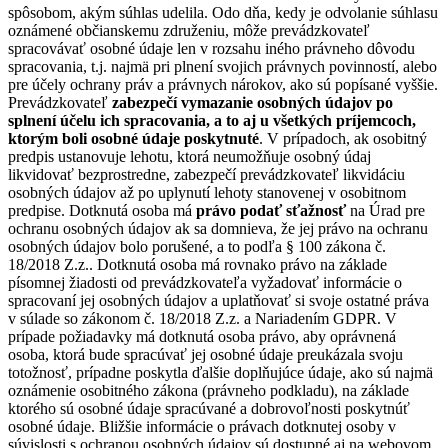
spôsobom, akým súhlas udelila. Odo dňa, kedy je odvolanie súhlasu
oznámené občianskemu združeniu, môže prevádzkovateľ
spracovávať osobné údaje len v rozsahu iného právneho dôvodu
spracovania, t.j. najmä pri plnení svojich právnych povinností, alebo
pre účely ochrany práv a právnych nárokov, ako sú popísané vyššie.
Prevádzkovateľ
zabezpečí vymazanie osobných údajov po
splnení účelu ich spracovania, a to aj u všetkých príjemcoch,
ktorým boli osobné údaje poskytnuté
. V prípadoch, ak osobitný
predpis ustanovuje lehotu, ktorá neumožňuje osobný údaj
likvidovať bezprostredne, zabezpečí prevádzkovateľ likvidáciu
osobných údajov až po uplynutí lehoty stanovenej v osobitnom
predpise. Dotknutá osoba má
právo podať sťažnosť
na Úrad pre
ochranu osobných údajov ak sa domnieva, že jej právo na ochranu
osobných údajov bolo porušené, a to podľa § 100 zákona č.
18/2018 Z.z.. Dotknutá osoba má rovnako právo na základe
písomnej žiadosti od prevádzkovateľa vyžadovať informácie o
spracovaní jej osobných údajov a uplatňovať si svoje ostatné práva
v súlade so zákonom č. 18/2018 Z.z. a Nariadením GDPR. V
prípade požiadavky má dotknutá osoba právo, aby oprávnená
osoba, ktorá bude spracúvať jej osobné údaje preukázala svoju
totožnosť, prípadne poskytla ďalšie doplňujúce údaje, ako sú najmä
oznámenie osobitného zákona (právneho podkladu), na základe
ktorého sú osobné údaje spracúvané a dobrovoľnosti poskytnúť
osobné údaje. Bližšie informácie o právach dotknutej osoby v
súvislosti s ochranou osobných údajov sú dostupné aj na webovom