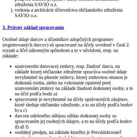
združenia SAVIO o.z.
vedenia a archivácie účtovníctva občianskeho združenia
SAVIO o.z.
3. Právny základ spracovania
Osobné údaje darcov a účastníkov adopčných programov
(registrovaných darcov) sú spracované na účely uvedené v časti 2.
rozsah a účel zákonným spôsobom a to v súvislosti, resp. na
základe:
uzatvorením darovacej zmluvy, resp. žiadosť darcu, na
základe ktorej občianske združenie spracúva osobné údaje
nevyhnutné na plnenie zmluvy, ktorej zmluvnou stranou je
dotknutá osoba, alebo na vykonanie opatrení pred
uzatvorením zmluvy na základe žiadosti dotknutej osoby, a to
na účel podľa bodu a)
spracovanie je nevyhnutné na účely oprávnených záujmov,
ktoré sleduje občianske združenie, a to na účely podľa bodov
b) a c)
darcom udeleného súhlasu súhlas dotknutej osoby so
spracovaním jej osobných údajov, a to na účely podľa bodov
d) až f)
osobitný predpis, na základe ktorého je Prevádzkovateľ