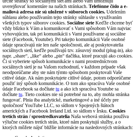
určité stránky so sociálnymi sieťami alebo vám umožňujú
uverejňovať komentáre na našich stránkach.
Telefónne číslo a e-
mailová adresa nie sú uložené v súboroch cookies.
Udelením
súhlasu alebo používaním tejto stránky súhlasíte s využívaním
všetkých typov súborov cookies.
Sociálne siete
Keďže chceme byť
vždy blízko k Vám a komunikovať s Vami spôsobom Vám najviac
vyhovujúcim, tak pri komunikácii s Vami používame aj sociálne
siete (Facebook, Youtube). Pri takejto komunikácii Vaše osobné
údaje spracúvajú nie len naše spoločnosti, ale aj poskytovatelia
sociálnych sietí, keďže používajú tzv. zásuvný modul (plug-in), ako
napr. „share“, „like“ alebo „pin“ tlačítka, ktoré pracujú ako cookies.
Či si vyberiete spôsob komunikácie s nami prostredníctvom
sociálnych sietí je na Vašom rozhodnutí, v každom prípade však
neodporúčame aby ste nám týmto spôsobom poskytovali Vaše
citlivé údaje. Ak nám poskytujete citlivé údaje, potom odporúčame
použiť iný spôsob komunikácie. O tom ako spracúva Vaše osobné
údaje Facebook sa dočítate
tu
a ako ich spracúva Youtube sa
dočítate
tu
. Tieto cookies nie sú potrebné na to, aby mohla stránka
fungovať. Plnia iba analytické, marketingové a iné účely pre
spoločnosť YouTube LLC, so sídlom v Spojených štátoch
amerických a Facebook Ireland Ltd. so sídlom v Írsku.
Cookies
tretích strán / sprostredkovatelia
Naša webová stránka používa
výlučne cookies tretích strán, ktoré nám poskytujú služby, a o
ktorých môžete nájsť bližšie informácie na nasledovných stránkach: