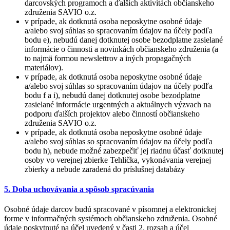
darcovských programoch a ďalších aktivítách občianskeho
združenia SAVIO o.z.
v prípade, ak dotknutá osoba neposkytne osobné údaje
a/alebo svoj súhlas so spracovaním údajov na účely podľa
bodu e), nebudú danej dotknutej osobe bezodplatne zasielané
informácie o činnosti a novinkách občianskeho združenia (a
to najmä formou newslettrov a iných propagačných
materiálov).
v prípade, ak dotknutá osoba neposkytne osobné údaje
a/alebo svoj súhlas so spracovaním údajov na účely podľa
bodu f a i), nebudú danej dotknutej osobe bezodplatne
zasielané informácie urgentných a aktuálnych výzvach na
podporu ďalších projektov alebo činností občianskeho
združenia SAVIO o.z.
v prípade, ak dotknutá osoba neposkytne osobné údaje
a/alebo svoj súhlas so spracovaním údajov na účely podľa
bodu h), nebude možné zabezpečiť jej riadnu účasť dotknutej
osoby vo verejnej zbierke Tehlička, vykonávania verejnej
zbierky a nebude zaradená do príslušnej databázy
5. Doba uchovávania a spôsob spracúvania
Osobné údaje darcov budú spracované v písomnej a elektronickej
forme v informačných systémoch občianskeho združenia. Osobné
údaje poskytnuté na účel uvedený v časti 2. rozsah a účel