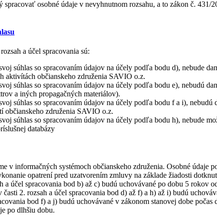
ý spracovať osobné údaje v nevyhnutnom rozsahu, a to zákon č. 431/20
hlasu
rozsah a účel spracovania sú:
o svoj súhlas so spracovaním údajov na účely podľa bodu d), nebude 
ch aktivítách občianskeho združenia SAVIO o.z.
svoj súhlas so spracovaním údajov na účely podľa bodu e), nebudú dane
trov a iných propagačných materiálov).
svoj súhlas so spracovaním údajov na účely podľa bodu f a i), nebudú 
stí občianskeho združenia SAVIO o.z.
svoj súhlas so spracovaním údajov na účely podľa bodu h), nebude možn
ríslušnej databázy
me v informačných systémoch občianskeho združenia. Osobné údaje posk
konanie opatrení pred uzatvorením zmluvy na základe žiadosti dotknut
ah a účel spracovania bod b) až c) budú uchovávané po dobu 5 rokov 
časti 2. rozsah a účel spracovania bod d) až f) a h) až i) budú uchová
acovania bod f) a j) budú uchovávané v zákonom stanovej dobe počas de
je po dlhšiu dobu.