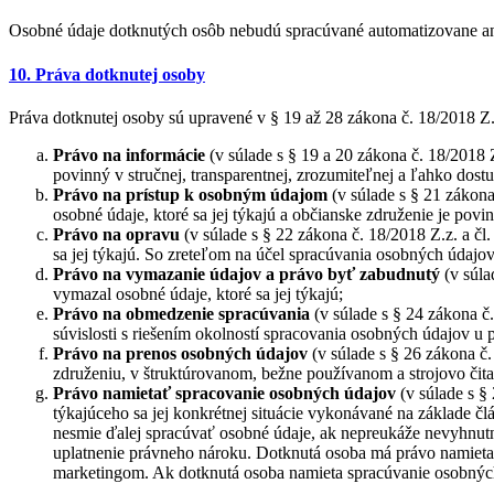
Osobné údaje dotknutých osôb nebudú spracúvané automatizovane ani
10. Práva dotknutej osoby
Práva dotknutej osoby sú upravené v § 19 až 28 zákona č. 18/2018 Z
Právo na informácie
(v súlade s § 19 a 20 zákona č. 18/2018
povinný v stručnej, transparentnej, zrozumiteľnej a ľahko dost
Právo na prístup k osobným údajom
(v súlade s § 21 zákona
osobné údaje, ktoré sa jej týkajú a občianske združenie je pov
Právo na opravu
(v súlade s § 22 zákona č. 18/2018 Z.z. a č
sa jej týkajú. So zreteľom na účel spracúvania osobných údaj
Právo na vymazanie údajov a právo byť zabudnutý
(v súla
vymazal osobné údaje, ktoré sa jej týkajú;
Právo na obmedzenie spracúvania
(v súlade s § 24 zákona 
súvislosti s riešením okolností spracovania osobných údajov u
Právo na prenos osobných údajov
(v súlade s § 26 zákona č
združeniu, v štruktúrovanom, bežne používanom a strojovo čita
Právo namietať
spracovanie osobných údajov
(v súlade s §
týkajúceho sa jej konkrétnej situácie vykonávané na základe č
nesmie ďalej spracúvať osobné údaje, ak nepreukáže nevyhnut
uplatnenie právneho nároku. Dotknutá osoba má právo namietať 
marketingom. Ak dotknutá osoba namieta spracúvanie osobných