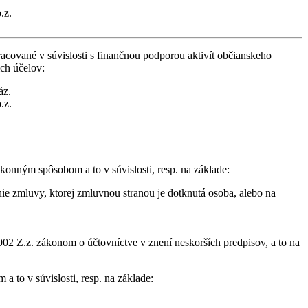
.z.
cované v súvislosti s finančnou podporou aktivít občianskeho
ich účelov:
áz.
.z.
konným spôsobom a to v súvislosti, resp. na základe:
ie zmluvy, ktorej zmluvnou stranou je dotknutá osoba, alebo na
02 Z.z. zákonom o účtovníctve v znení neskorších predpisov, a to na
 to v súvislosti, resp. na základe: