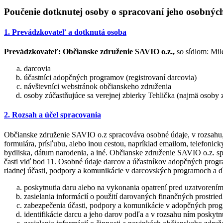
Poučenie dotknutej osoby o spracovaní jeho osobnýc
1. Prevádzkovateľ a dotknutá osoba
Prevádzkovateľ:
Občianske združenie SAVIO o.z.,
so sídlom: Mil
darcovia
účastníci adopčných programov (registrovaní darcovia)
návštevníci webstránok občianskeho združenia
osoby zúčastňujúce sa verejnej zbierky Tehlička (najmä osoby
2. Rozsah a účel spracovania
Občianske združenie SAVIO o.z spracováva osobné údaje, v rozsahu, 
formulára, prísľubu, alebo inou cestou, napríklad emailom, telefonic
bydliska, dátum narodenia, a iné. Občianske združenie SAVIO o.z. s
časti viď bod 11. Osobné údaje darcov a účastníkov adopčných progra
riadnej účasti, podpory a komunikácie v darcovských programoch a ďa
poskytnutia daru alebo na vykonania opatrení pred uzatvorením
zasielania informácií o použití darovaných finančných prostrie
zabezpečenia účasti, podpory a komunikácie v adopčných pr
identifikácie darcu a jeho darov podľa a v rozsahu ním posky