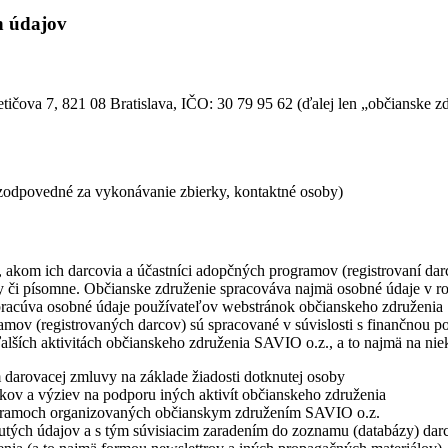
h údajov
etičova 7, 821 08 Bratislava, IČO: 30 79 95 62 (ďalej len „občianske 
 zodpovedné za vykonávanie zbierky, kontaktné osoby)
akom ich darcovia a účastníci adopčných programov (registrovaní darc
ky či písomne. Občianske združenie spracováva najmä osobné údaje v ro
pracúva osobné údaje používateľov webstránok občianskeho združenia 
mov (registrovaných darcov) sú spracované v súvislosti s finančnou p
lších aktivitách občianskeho združenia SAVIO o.z., a to najmä na niek
 darovacej zmluvy na základe žiadosti dotknutej osoby
dkov a výziev na podporu iných aktivít občianskeho združenia
ogramoch organizovaných občianskym združením SAVIO o.z.
tnutých údajov a s tým súvisiacim zaradením do zoznamu (databázy) dar