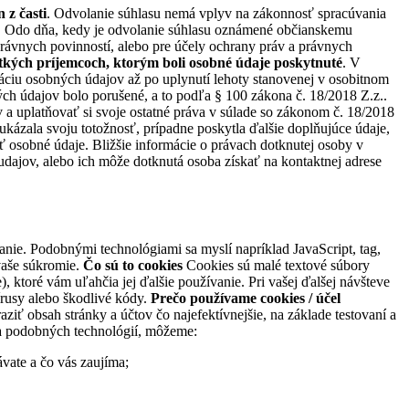
 z časti
. Odvolanie súhlasu nemá vplyv na zákonnosť spracúvania
. Odo dňa, kedy je odvolanie súhlasu oznámené občianskemu
právnych povinností, alebo pre účely ochrany práv a právnych
etkých príjemcoch, ktorým boli osobné údaje poskytnuté
. V
dáciu osobných údajov až po uplynutí lehoty stanovenej v osobitnom
h údajov bolo porušené, a to podľa § 100 zákona č. 18/2018 Z.z..
a uplatňovať si svoje ostatné práva v súlade so zákonom č. 18/2018
ázala svoju totožnosť, prípadne poskytla ďalšie doplňujúce údaje,
 osobné údaje. Bližšie informácie o právach dotknutej osoby v
ajov, alebo ich môže dotknutá osoba získať na kontaktnej adrese
e. Podobnými technológiami sa myslí napríklad JavaScript, tag,
vaše súkromie.
Čo sú to cookies
Cookies sú malé textové súbory
, ktoré vám uľahčia jej ďalšie používanie. Pri vašej ďalšej návšteve
írusy alebo škodlivé kódy.
Prečo používame cookies / účel
ť obsah stránky a účtov čo najefektívnejšie, na základe testovaní a
 a podobných technológií, môžeme:
vate a čo vás zaujíma;