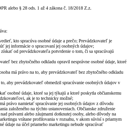
PR alebo § 28 ods. 1 až 4 zákona č. 18/2018 Z.z.
áva:
edieť, kto spracúva osobné údaje a prečo; Prevádzkovateľ je
úť jej informácie o spracovaní jej osobných údajov;
získať od prevádzkovateľa potvrdenie o tom, či sa spracúvajú
ovateľ bez zbytočného odkladu opravil nesprávne osobné údaje, ktoré
 osoba má právo na to, aby prevádzkovateľ bez zbytočného odkladu
 to, aby prevádzkovateľ obmedzil spracúvanie osobných údajov v
ať osobné údaje, ktoré sa jej týkajú a ktoré poskytla občianskemu
dzkovateľovi, ak je to technicky možné;
 má právo namietať spracúvanie jej osobných údajov z dôvodu
ovania založeného na týchto ustanoveniach. Občianske združenie
 nad právami alebo záujmami dotknutej osoby, alebo dôvody na
arketingu vrátane profilovania v rozsahu, v akom súvisí s priamym
né údaje na účel priameho marketingu nebude spracúvať