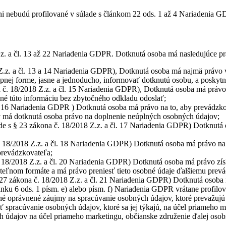
 nebudú profilované v súlade s článkom 22 ods. 1 až 4 Nariadenia GD
.z. a čl. 13 až 22 Nariadenia GDPR. Dotknutá osoba má nasledujúce pr
 Z.z. a čl. 13 a 14 Nariadenia GDPR), Dotknutá osoba má najmä právo v
upnej forme, jasne a jednoducho, informovať dotknutú osobu, a poskytn
 č. 18/2018 Z.z. a čl. 15 Nariadenia GDPR), Dotknutá osoba má právo 
inné túto informáciu bez zbytočného odkladu odoslať;
l. 16 Nariadenia GDPR ) Dotknutá osoba má právo na to, aby prevádzk
ov má dotknutá osoba právo na doplnenie neúplných osobných údajov;
de s § 23 zákona č. 18/2018 Z.z. a čl. 17 Nariadenia GDPR) Dotknutá
č. 18/2018 Z.z. a čl. 18 Nariadenia GDPR) Dotknutá osoba má právo na
 prevádzkovateľa;
. 18/2018 Z.z. a čl. 20 Nariadenia GDPR) Dotknutá osoba má právo získ
teľnom formáte a má právo preniesť tieto osobné údaje ďalšiemu prevá
 27 zákona č. 18/2018 Z.z. a čl. 21 Nariadenia GDPR) Dotknutá osoba
lánku 6 ods. 1 písm. e) alebo písm. f) Nariadenia GDPR vrátane profil
né oprávnené záujmy na spracúvanie osobných údajov, ktoré prevažujú
spracúvanie osobných údajov, ktoré sa jej týkajú, na účel priameho m
 údajov na účel priameho marketingu, občianske združenie ďalej osob