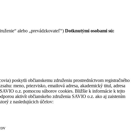
združenie“ alebo „prevádzkovateľ“)
Dotknutými osobami sú:
ovia) poskytli občianskemu združeniu prostredníctvom registračného
zsahu: meno, priezvisko, emailová adresa, akademický titul, adresa
SAVIO o.z. pomocou súborov cookies. Bližšie k informácie k tejto
odporou aktivít občianskeho združenia SAVIO o.z. ako aj zaistením
torý z nasledujúcich účelov:
cov