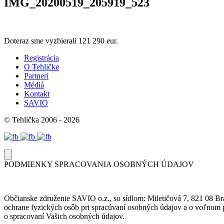
IMG_20200519_205919_523
Doteraz sme vyzbierali
121 290 eur.
Registrácia
O Tehličke
Partneri
Médiá
Kontakt
SAVIO
© Tehlička 2006 - 2026
PODMIENKY SPRACOVANIA OSOBNÝCH ÚDAJOV
Občianske združenie SAVIO o.z., so sídlom: Miletičová 7, 821 08 Br
ochrane fyzických osôb pri spracúvaní osobných údajov a o voľnom p
o spracovaní Vašich osobných údajov.