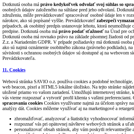
Dotknutá osoba má
právo kedykoľvek odvolať svoj súhlas so sprac
osobných údajov založeného na súhlase pred jeho odvolaní. Dotknu
združeniu, môže prevádzkovateľ spracovávať osobné údaje len v rozsa
nárokov, ako sú popísané vyššie. Prevádzkovateľ
zabezpečí vymazan
prípadoch, ak osobitný predpis ustanovuje lehotu, ktorá neumožňuje 
predpise. Dotknutá osoba má
právo podať sťažnosť
na Úrad pre och
Dotknutá osoba má rovnako právo na základe písomnej žiadosti od pr
Z.z. a Nariadením GDPR. V prípade požiadavky má dotknutá osoba prá
ako sú najmä oznámenie osobitného zákona (právneho podkladu), na z
súvislosti s ochranou osobných údajov sú dostupné aj na webovom sí
Prevádzkovateľa.
11. Cookies
Webová stránka SAVIO o.z. používa cookies a podobné technológie, 
web beacon, pixel a HTML5 lokálne úložisko. Na tejto stránke nájde
uložené priamo vo vašom zariadení. Umožňujú internetovej stránke, kto
vás vieme rozpoznať a vytvoriť profil klienta s vašimi preferenciam
spracovania cookies
Cookies využívame najmä za účelom správy našej 
analýzy dát. Cookies môžeme využívať aj na marketingové a retarge
zhromažďovať, analyzovať a štatisticky vyhodnocovať informáci
rozpoznať vás pri opätovnej návšteve webových stránok a uľa
personalizovať obsah stránok, aby vám poskytli relevantnejšie a