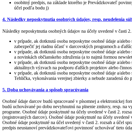
osobitný predpis, na základe ktorého je Prevádzkovateľ povinn
účel podľa bodu j)
4. Následky neposkytnutia osobných údajov, resp. neudelenia sú
Následky neposkytnutia osobných údajov na účely uvedené v časti 2. 
v prípade, ak dotknutá osoba neposkytne osobné údaje a/aleb
zabezpečiť jej riadnu účasť v darcovských programoch a ďalší
v prípade, ak dotknutá osoba neposkytne osobné údaje a/alebo 
a novinkách občianskeho združenia (a to najmä formou newslet
v prípade, ak dotknutá osoba neposkytne osobné údaje a/alebo 
aktuálnych výzvach na podporu ďalších projektov alebo činno
v prípade, ak dotknutá osoba neposkytne osobné údaje a/alebo 
Tehlička, vykonávania verejnej zbierky a nebude zaradená do p
5. Doba uchovávania a spôsob spracúvania
Osobné údaje darcov budú spracované v písomnej a elektronickej for
budú uchovávané po dobu nevyhnutnú na plnenie zmluvy, resp. na vy
programe. Osobné údaje poskytnuté na účely uvedené v časti 2. rozs
(registrovaných darcov). Osobné údaje poskytnuté na účely uvedené v 
Osobné údaje poskytnuté na účel uvedený v časti 2. rozsah a účel spr
predpis neustanoví prevádzkovateľovi povinnosť uchovávať tieto úda