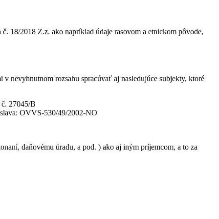
 č. 18/2018 Z.z. ako napríklad údaje rasovom a etnickom pôvode,
v nevyhnutnom rozsahu spracúvať aj nasledujúce subjekty, ktoré
a č. 27045/B
ratislava: OVVS-530/49/2002-NO
aní, daňovému úradu, a pod. ) ako aj iným príjemcom, a to za