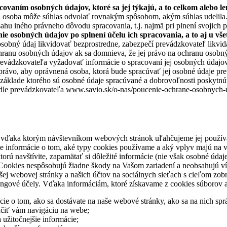
ovaním osobných údajov, ktoré sa jej týkajú, a to celkom alebo len
tá osoba môže súhlas odvolať rovnakým spôsobom, akým súhlas udelila
hu iného právneho dôvodu spracovania, t.j. najmä pri plnení svojich 
ie osobných údajov po splnení účelu ich spracovania, a to aj u vš
osobný údaj likvidovať bezprostredne, zabezpečí prevádzkovateľ likvi
ranu osobných údajov ak sa domnieva, že jej právo na ochranu osobnýc
evádzkovateľa vyžadovať informácie o spracovaní jej osobných údajov 
vo, aby oprávnená osoba, ktorá bude spracúvať jej osobné údaje preuk
áklade ktorého sú osobné údaje spracúvané a dobrovoľnosti poskytnúť
dle prevádzkovateľa www.savio.sk/o-nas/poucenie-ochrane-osobnych-ud
vďaka ktorým návštevníkom webových stránok uľahčujeme jej používani
te informácie o tom, aké typy cookies používame a aký vplyv majú na 
rú navštívite, zapamätať si dôležité informácie (nie však osobné údaje)
i. Cookies nespôsobujú žiadne škody na Vašom zariadení a neobsahujú v
webovej stránky a našich účtov na sociálnych sieťach s cieľom zobrazi
tingové účely. Vďaka informáciám, ktoré získavame z cookies súborov
e o tom, ako sa dostávate na naše webové stránky, ako sa na nich sprá
hčiť vám navigáciu na webe;
 užitočnejšie informácie;