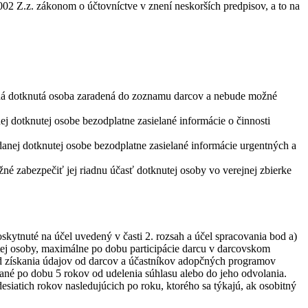
02 Z.z. zákonom o účtovníctve v znení neskorších predpisov, a to na
daná dotknutá osoba zaradená do zoznamu darcov a nebude možné
j dotknutej osobe bezodplatne zasielané informácie o činnosti
danej dotknutej osobe bezodplatne zasielané informácie urgentných a
é zabezpečiť jej riadnu účasť dotknutej osoby vo verejnej zbierke
ytnuté na účel uvedený v časti 2. rozsah a účel spracovania bod a)
ej osoby, maximálne po dobu participácie darcu v darcovskom
od získania údajov od darcov a účastníkov adopčných programov
vané po dobu 5 rokov od udelenia súhlasu alebo do jeho odvolania.
siatich rokov nasledujúcich po roku, ktorého sa týkajú, ak osobitný