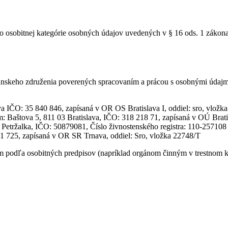
o osobitnej kategórie osobných údajov uvedených v § 16 ods. 1 zákona
skeho združenia poverených spracovaním a prácou s osobnými údajmi 
 IČO: 35 840 846, zapísaná v OR OS Bratislava I, oddiel: sro, vložk
dlom: Baštova 5, 811 03 Bratislava, IČO: 318 218 71, zapísaná v OÚ B
 Petržalka, IČO: 50879081, Číslo živnostenského registra: 110-257108
451 725, zapísaná v OR SR Trnava, oddiel: Sro, vložka 22748/T
odľa osobitných predpisov (napríklad orgánom činným v trestnom kon