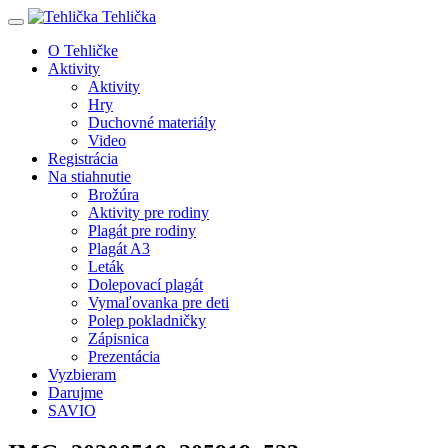
Tehlička
O Tehličke
Aktivity
Aktivity
Hry
Duchovné materiály
Video
Registrácia
Na stiahnutie
Brožúra
Aktivity pre rodiny
Plagát pre rodiny
Plagát A3
Leták
Dolepovací plagát
Vymaľovanka pre deti
Polep pokladničky
Zápisnica
Prezentácia
Vyzbieram
Darujme
SAVIO