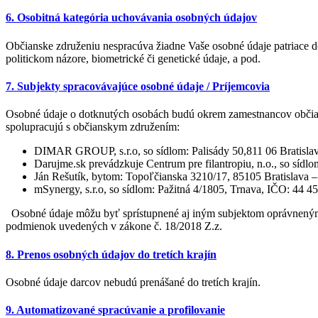
6. Osobitná kategória uchovávania osobných údajov
Občianske združeniu nespracúva žiadne Vaše osobné údaje patriace d
politickom názore, biometrické či genetické údaje, a pod.
7. Subjekty spracovávajúce osobné údaje / Príjemcovia
Osobné údaje o dotknutých osobách budú okrem zamestnancov občian
spolupracujú s občianskym združením:
DIMAR GROUP, s.r.o, so sídlom: Palisády 50,811 06 Bratislava
Darujme.sk prevádzkuje Centrum pre filantropiu, n.o., so sí
Ján Rešutík, bytom: Topoľčianska 3210/17, 85105 Bratislava –
mSynergy, s.r.o, so sídlom: Pažitná 4/1805, Trnava, IČO: 44 
Osobné údaje môžu byť sprístupnené aj iným subjektom oprávneným p
podmienok uvedených v zákone č. 18/2018 Z.z.
8. Prenos osobných údajov do tretích krajín
Osobné údaje darcov nebudú prenášané do tretích krajín.
9. Automatizované spracúvanie a profilovanie