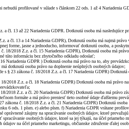
 nebudú profilované v súlade s článkom 22 ods. 1 až 4 Nariadenia GD
.z. a čl. 13 až 22 Nariadenia GDPR. Dotknutá osoba má nasledujúce pr
 Z.z. a čl. 13 a 14 Nariadenia GDPR), Dotknutá osoba má najmä právo v
upnej forme, jasne a jednoducho, informovať dotknutú osobu, a poskytn
 č. 18/2018 Z.z. a čl. 15 Nariadenia GDPR), Dotknutá osoba má právo 
inné túto informáciu bez zbytočného odkladu odoslať;
l. 16 Nariadenia GDPR ) Dotknutá osoba má právo na to, aby prevádzk
ov má dotknutá osoba právo na doplnenie neúplných osobných údajov;
de s § 23 zákona č. 18/2018 Z.z. a čl. 17 Nariadenia GDPR) Dotknutá
č. 18/2018 Z.z. a čl. 18 Nariadenia GDPR) Dotknutá osoba má právo na
 prevádzkovateľa;
. 18/2018 Z.z. a čl. 20 Nariadenia GDPR) Dotknutá osoba má právo získ
teľnom formáte a má právo preniesť tieto osobné údaje ďalšiemu prevá
 27 zákona č. 18/2018 Z.z. a čl. 21 Nariadenia GDPR) Dotknutá osoba
lánku 6 ods. 1 písm. e) alebo písm. f) Nariadenia GDPR vrátane profil
né oprávnené záujmy na spracúvanie osobných údajov, ktoré prevažujú
spracúvanie osobných údajov, ktoré sa jej týkajú, na účel priameho m
 údajov na účel priameho marketingu, občianske združenie ďalej osob