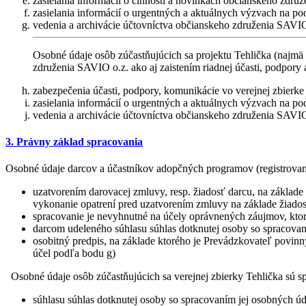
zasielania informácií o činnosti a novinkách občianskeho zdru
zasielania informácií o urgentných a aktuálnych výzvach na po
vedenia a archivácie účtovníctva občianskeho združenia SAVIO
Osobné údaje osôb zúčastňujúcich sa projektu Tehlička (najmä
združenia SAVIO o.z. ako aj zaistením riadnej účasti, podpory 
zabezpečenia účasti, podpory, komunikácie vo verejnej zbierke 
zasielania informácií o urgentných a aktuálnych výzvach na po
vedenia a archivácie účtovníctva občianskeho združenia SAVIO
3. Právny základ spracovania
Osobné údaje darcov a účastníkov adopčných programov (registrovanýc
uzatvorením darovacej zmluvy, resp. žiadosť darcu, na základe
vykonanie opatrení pred uzatvorením zmluvy na základe žiadost
spracovanie je nevyhnutné na účely oprávnených záujmov, ktoré
darcom udeleného súhlasu súhlas dotknutej osoby so spracovaní
osobitný predpis, na základe ktorého je Prevádzkovateľ povinn
účel podľa bodu g)
Osobné údaje osôb zúčastňujúcich sa verejnej zbierky Tehlička sú spr
súhlasu súhlas dotknutej osoby so spracovaním jej osobných úda