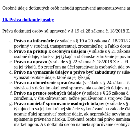
Osobné údaje dotknutých osôb nebudú spracúvané automatizovane ani
10. Práva dotknutej osoby
Práva dotknutej osoby sú upravené v § 19 až 28 zákona č. 18/2018 Z
Právo na informácie
(v súlade s § 19 a 20 zákona č. 18/2018
povinný v stručnej, transparentnej, zrozumiteľnej a ľahko dost
Právo na prístup k osobným údajom
(v súlade s § 21 zákona
osobné údaje, ktoré sa jej týkajú a občianske združenie je pov
Právo na opravu
(v súlade s § 22 zákona č. 18/2018 Z.z. a č
sa jej týkajú. So zreteľom na účel spracúvania osobných údaj
Právo na vymazanie údajov a právo byť zabudnutý
(v súla
vymazal osobné údaje, ktoré sa jej týkajú;
Právo na obmedzenie spracúvania
(v súlade s § 24 zákona 
súvislosti s riešením okolností spracovania osobných údajov u
Právo na prenos osobných údajov
(v súlade s § 26 zákona č
združeniu, v štruktúrovanom, bežne používanom a strojovo čita
Právo namietať
spracovanie osobných údajov
(v súlade s §
týkajúceho sa jej konkrétnej situácie vykonávané na základe č
nesmie ďalej spracúvať osobné údaje, ak nepreukáže nevyhnut
uplatnenie právneho nároku. Dotknutá osoba má právo namietať 
marketingom. Ak dotknutá osoba namieta spracúvanie osobných