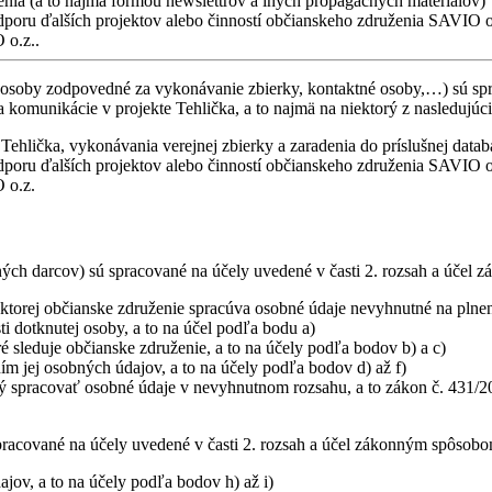
ženia (a to najmä formou newslettrov a iných propagačných materiálov)
dporu ďalších projektov alebo činností občianskeho združenia SAVIO o
 o.z..
 osoby zodpovedné za vykonávanie zbierky, kontaktné osoby,…) sú spra
a komunikácie v projekte Tehlička, a to najmä na niektorý z nasledujúc
Tehlička, vykonávania verejnej zbierky a zaradenia do príslušnej datab
dporu ďalších projektov alebo činností občianskeho združenia SAVIO o
 o.z.
h darcov) sú spracované na účely uvedené v časti 2. rozsah a účel zá
 ktorej občianske združenie spracúva osobné údaje nevyhnutné na plnen
i dotknutej osoby, a to na účel podľa bodu a)
 sleduje občianske združenie, a to na účely podľa bodov b) a c)
m jej osobných údajov, a to na účely podľa bodov d) až f)
ý spracovať osobné údaje v nevyhnutnom rozsahu, a to zákon č. 431/20
acované na účely uvedené v časti 2. rozsah a účel zákonným spôsobom a
jov, a to na účely podľa bodov h) až i)