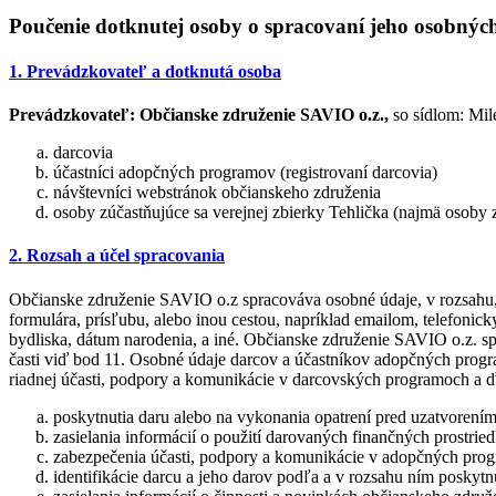
Poučenie dotknutej osoby o spracovaní jeho osobnýc
1. Prevádzkovateľ a dotknutá osoba
Prevádzkovateľ:
Občianske združenie SAVIO o.z.,
so sídlom: Mil
darcovia
účastníci adopčných programov (registrovaní darcovia)
návštevníci webstránok občianskeho združenia
osoby zúčastňujúce sa verejnej zbierky Tehlička (najmä osoby
2. Rozsah a účel spracovania
Občianske združenie SAVIO o.z spracováva osobné údaje, v rozsahu, 
formulára, prísľubu, alebo inou cestou, napríklad emailom, telefonic
bydliska, dátum narodenia, a iné. Občianske združenie SAVIO o.z. s
časti viď bod 11. Osobné údaje darcov a účastníkov adopčných progra
riadnej účasti, podpory a komunikácie v darcovských programoch a ďa
poskytnutia daru alebo na vykonania opatrení pred uzatvorením
zasielania informácií o použití darovaných finančných prostrie
zabezpečenia účasti, podpory a komunikácie v adopčných pr
identifikácie darcu a jeho darov podľa a v rozsahu ním posky