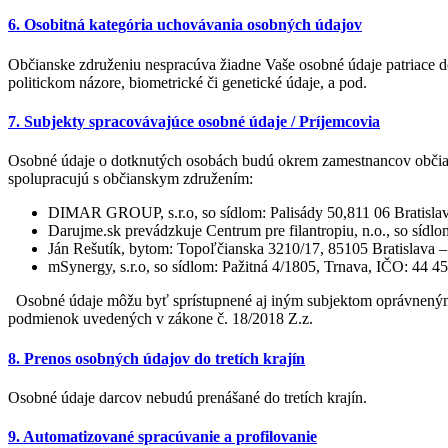
6. Osobitná kategória uchovávania osobných údajov
Občianske združeniu nespracúva žiadne Vaše osobné údaje patriace d
politickom názore, biometrické či genetické údaje, a pod.
7. Subjekty spracovávajúce osobné údaje / Príjemcovia
Osobné údaje o dotknutých osobách budú okrem zamestnancov občian
spolupracujú s občianskym združením:
DIMAR GROUP, s.r.o, so sídlom: Palisády 50,811 06 Bratislava
Darujme.sk prevádzkuje Centrum pre filantropiu, n.o., so sí
Ján Rešutík, bytom: Topoľčianska 3210/17, 85105 Bratislava –
mSynergy, s.r.o, so sídlom: Pažitná 4/1805, Trnava, IČO: 44 
Osobné údaje môžu byť sprístupnené aj iným subjektom oprávneným p
podmienok uvedených v zákone č. 18/2018 Z.z.
8. Prenos osobných údajov do tretích krajín
Osobné údaje darcov nebudú prenášané do tretích krajín.
9. Automatizované spracúvanie a profilovanie