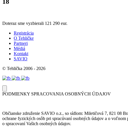
18
Doteraz sme vyzbierali
121 290 eur.
Registrácia
O Tehličke
Partneri
Médiá
Kontakt
SAVIO
© Tehlička 2006 - 2026
PODMIENKY SPRACOVANIA OSOBNÝCH ÚDAJOV
Občianske združenie SAVIO o.z., so sídlom: Miletičová 7, 821 08 Br
ochrane fyzických osôb pri spracúvaní osobných údajov a o voľnom p
o spracovaní Vašich osobných údajov.