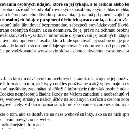
ovaním osobných údajov, ktoré sa jej týkajú, a to celkom alebo len
tá osoba môže súhlas odvolať rovnakým spôsobom, akým súhlas udelila
hu iného právneho dôvodu spracovania, t.j. najmä pri plnení svojich 
ie osobných údajov po splnení účelu ich spracovania, a to aj u vš
osobný údaj likvidovať bezprostredne, zabezpečí prevádzkovateľ likvi
ranu osobných údajov ak sa domnieva, že jej právo na ochranu osobnýc
evádzkovateľa vyžadovať informácie o spracovaní jej osobných údajov 
vo, aby oprávnená osoba, ktorá bude spracúvať jej osobné údaje preuk
áklade ktorého sú osobné údaje spracúvané a dobrovoľnosti poskytnúť
dle prevádzkovateľa www.savio.sk/o-nas/poucenie-ochrane-osobnych-ud
vďaka ktorým návštevníkom webových stránok uľahčujeme jej používani
te informácie o tom, aké typy cookies používame a aký vplyv majú na 
rú navštívite, zapamätať si dôležité informácie (nie však osobné údaje)
i. Cookies nespôsobujú žiadne škody na Vašom zariadení a neobsahujú v
webovej stránky a našich účtov na sociálnych sieťach s cieľom zobrazi
tingové účely. Vďaka informáciám, ktoré získavame z cookies súborov
e o tom, ako sa dostávate na naše webové stránky, ako sa na nich sprá
hčiť vám navigáciu na webe;
 užitočnejšie informácie;