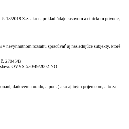
 č. 18/2018 Z.z. ako napríklad údaje rasovom a etnickom pôvode,
v nevyhnutnom rozsahu spracúvať aj nasledujúce subjekty, ktoré
a č. 27045/B
ratislava: OVVS-530/49/2002-NO
aní, daňovému úradu, a pod. ) ako aj iným príjemcom, a to za