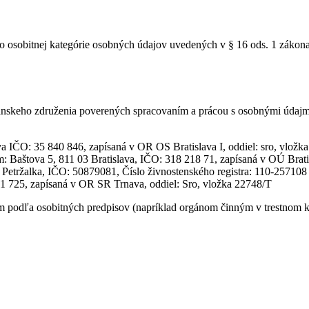
o osobitnej kategórie osobných údajov uvedených v § 16 ods. 1 zákona
skeho združenia poverených spracovaním a prácou s osobnými údajmi 
 IČO: 35 840 846, zapísaná v OR OS Bratislava I, oddiel: sro, vložk
dlom: Baštova 5, 811 03 Bratislava, IČO: 318 218 71, zapísaná v OÚ B
 Petržalka, IČO: 50879081, Číslo živnostenského registra: 110-257108
451 725, zapísaná v OR SR Trnava, oddiel: Sro, vložka 22748/T
odľa osobitných predpisov (napríklad orgánom činným v trestnom kon