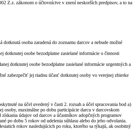
02 Z.z. zákonom o účtovníctve v znení neskorších predpisov, a to na
daná dotknutá osoba zaradená do zoznamu darcov a nebude možné
j dotknutej osobe bezodplatne zasielané informácie o činnosti
danej dotknutej osobe bezodplatne zasielané informácie urgentných a
é zabezpečiť jej riadnu účasť dotknutej osoby vo verejnej zbierke
ytnuté na účel uvedený v časti 2. rozsah a účel spracovania bod a)
ej osoby, maximálne po dobu participácie darcu v darcovskom
od získania údajov od darcov a účastníkov adopčných programov
vané po dobu 5 rokov od udelenia súhlasu alebo do jeho odvolania.
siatich rokov nasledujúcich po roku, ktorého sa týkajú, ak osobitný