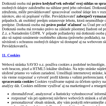
Dotknutá osoba má
právo kedykoľvek odvolať svoj súhlas so sprac
osobných údajov založeného na súhlase pred jeho odvolaní. Dotknu
združeniu, môže prevádzkovateľ spracovávať osobné údaje len v rozsa
nárokov, ako sú popísané vyššie. Prevádzkovateľ
zabezpečí vymazan
prípadoch, ak osobitný predpis ustanovuje lehotu, ktorá neumožňuje 
predpise. Dotknutá osoba má
právo podať sťažnosť
na Úrad pre och
Dotknutá osoba má rovnako právo na základe písomnej žiadosti od pr
Z.z. a Nariadením GDPR. V prípade požiadavky má dotknutá osoba prá
ako sú najmä oznámenie osobitného zákona (právneho podkladu), na z
súvislosti s ochranou osobných údajov sú dostupné aj na webovom sí
Prevádzkovateľa.
11. Cookies
Webová stránka SAVIO o.z. používa cookies a podobné technológie, 
web beacon, pixel a HTML5 lokálne úložisko. Na tejto stránke nájde
uložené priamo vo vašom zariadení. Umožňujú internetovej stránke, kto
vás vieme rozpoznať a vytvoriť profil klienta s vašimi preferenciam
spracovania cookies
Cookies využívame najmä za účelom správy našej 
analýzy dát. Cookies môžeme využívať aj na marketingové a retarge
zhromažďovať, analyzovať a štatisticky vyhodnocovať informáci
rozpoznať vás pri opätovnej návšteve webových stránok a uľa
personalizovať obsah stránok, aby vám poskytli relevantnejšie a