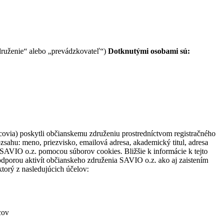
združenie“ alebo „prevádzkovateľ“)
Dotknutými osobami sú:
ovia) poskytli občianskemu združeniu prostredníctvom registračného
zsahu: meno, priezvisko, emailová adresa, akademický titul, adresa
SAVIO o.z. pomocou súborov cookies. Bližšie k informácie k tejto
odporou aktivít občianskeho združenia SAVIO o.z. ako aj zaistením
torý z nasledujúcich účelov:
cov