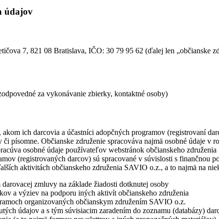
h údajov
etičova 7, 821 08 Bratislava, IČO: 30 79 95 62 (ďalej len „občianske 
 zodpovedné za vykonávanie zbierky, kontaktné osoby)
akom ich darcovia a účastníci adopčných programov (registrovaní darc
ky či písomne. Občianske združenie spracováva najmä osobné údaje v ro
pracúva osobné údaje používateľov webstránok občianskeho združenia 
mov (registrovaných darcov) sú spracované v súvislosti s finančnou p
lších aktivitách občianskeho združenia SAVIO o.z., a to najmä na niek
 darovacej zmluvy na základe žiadosti dotknutej osoby
dkov a výziev na podporu iných aktivít občianskeho združenia
ogramoch organizovaných občianskym združením SAVIO o.z.
tnutých údajov a s tým súvisiacim zaradením do zoznamu (databázy) dar