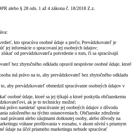
PR alebo § 28 ods. 1 až 4 zákona č. 18/2018 Z.z.
áva:
edieť, kto spracúva osobné údaje a prečo; Prevádzkovateľ je
úť jej informácie o spracovaní jej osobných údajov;
získať od prevádzkovateľa potvrdenie o tom, či sa spracúvajú
ovateľ bez zbytočného odkladu opravil nesprávne osobné údaje, ktoré
 osoba má právo na to, aby prevádzkovateľ bez zbytočného odkladu
 to, aby prevádzkovateľ obmedzil spracúvanie osobných údajov v
ať osobné údaje, ktoré sa jej týkajú a ktoré poskytla občianskemu
dzkovateľovi, ak je to technicky možné;
 má právo namietať spracúvanie jej osobných údajov z dôvodu
ovania založeného na týchto ustanoveniach. Občianske združenie
 nad právami alebo záujmami dotknutej osoby, alebo dôvody na
arketingu vrátane profilovania v rozsahu, v akom súvisí s priamym
né údaje na účel priameho marketingu nebude spracúvať