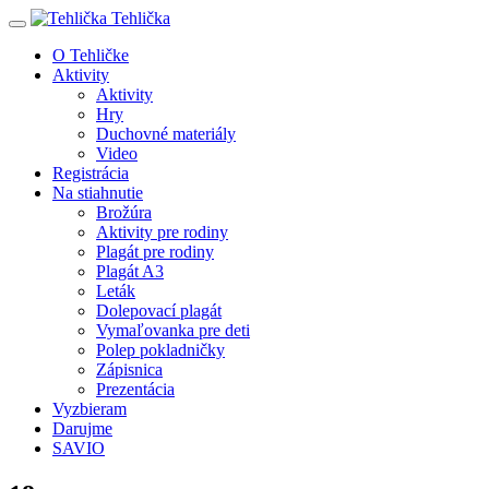
Tehlička
O Tehličke
Aktivity
Aktivity
Hry
Duchovné materiály
Video
Registrácia
Na stiahnutie
Brožúra
Aktivity pre rodiny
Plagát pre rodiny
Plagát A3
Leták
Dolepovací plagát
Vymaľovanka pre deti
Polep pokladničky
Zápisnica
Prezentácia
Vyzbieram
Darujme
SAVIO