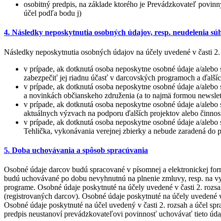
osobitný predpis, na základe ktorého je Prevádzkovateľ povinn
účel podľa bodu j)
4. Následky neposkytnutia osobných údajov, resp. neudelenia sú
Následky neposkytnutia osobných údajov na účely uvedené v časti 2. 
v prípade, ak dotknutá osoba neposkytne osobné údaje a/aleb
zabezpečiť jej riadnu účasť v darcovských programoch a ďalší
v prípade, ak dotknutá osoba neposkytne osobné údaje a/alebo 
a novinkách občianskeho združenia (a to najmä formou newslet
v prípade, ak dotknutá osoba neposkytne osobné údaje a/alebo 
aktuálnych výzvach na podporu ďalších projektov alebo činno
v prípade, ak dotknutá osoba neposkytne osobné údaje a/alebo 
Tehlička, vykonávania verejnej zbierky a nebude zaradená do p
5. Doba uchovávania a spôsob spracúvania
Osobné údaje darcov budú spracované v písomnej a elektronickej for
budú uchovávané po dobu nevyhnutnú na plnenie zmluvy, resp. na vy
programe. Osobné údaje poskytnuté na účely uvedené v časti 2. rozs
(registrovaných darcov). Osobné údaje poskytnuté na účely uvedené v 
Osobné údaje poskytnuté na účel uvedený v časti 2. rozsah a účel spr
predpis neustanoví prevádzkovateľovi povinnosť uchovávať tieto úda