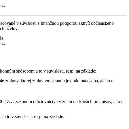
.z.
cované v súvislosti s finančnou podporou aktivít občianskeho
ich účelov:
áz.
.z.
konným spôsobom a to v súvislosti, resp. na základe:
ie zmluvy, ktorej zmluvnou stranou je dotknutá osoba, alebo na
02 Z.z. zákonom o účtovníctve v znení neskorších predpisov, a to na
 to v súvislosti, resp. na základe: