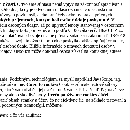
 z časti
. Odvolanie súhlasu nemá vplyv na zákonnosť spracúvania
. Odo dňa, kedy je odvolanie súhlasu oznámené občianskemu
právnych povinností, alebo pre účely ochrany práv a právnych
etkých príjemcoch, ktorým boli osobné údaje poskytnuté
. V
dáciu osobných údajov až po uplynutí lehoty stanovenej v osobitnom
h údajov bolo porušené, a to podľa § 100 zákona č. 18/2018 Z.z..
a uplatňovať si svoje ostatné práva v súlade so zákonom č. 18/2018
ázala svoju totožnosť, prípadne poskytla ďalšie doplňujúce údaje,
 osobné údaje. Bližšie informácie o právach dotknutej osoby v
ajov, alebo ich môže dotknutá osoba získať na kontaktnej adrese
e. Podobnými technológiami sa myslí napríklad JavaScript, tag,
vaše súkromie.
Čo sú to cookies
Cookies sú malé textové súbory
, ktoré vám uľahčia jej ďalšie používanie. Pri vašej ďalšej návšteve
írusy alebo škodlivé kódy.
Prečo používame cookies / účel
ť obsah stránky a účtov čo najefektívnejšie, na základe testovaní a
 a podobných technológií, môžeme:
vate a čo vás zaujíma;