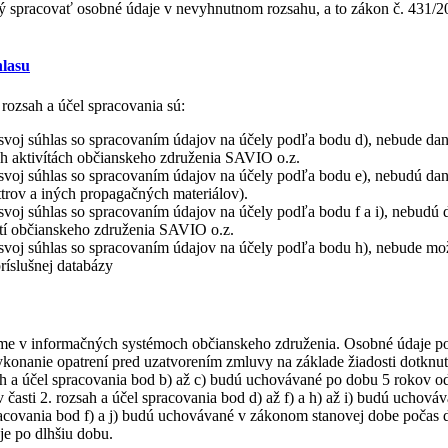
ý spracovať osobné údaje v nevyhnutnom rozsahu, a to zákon č. 431/20
hlasu
rozsah a účel spracovania sú:
o svoj súhlas so spracovaním údajov na účely podľa bodu d), nebude 
ch aktivítách občianskeho združenia SAVIO o.z.
svoj súhlas so spracovaním údajov na účely podľa bodu e), nebudú dane
trov a iných propagačných materiálov).
svoj súhlas so spracovaním údajov na účely podľa bodu f a i), nebudú 
stí občianskeho združenia SAVIO o.z.
svoj súhlas so spracovaním údajov na účely podľa bodu h), nebude možn
ríslušnej databázy
me v informačných systémoch občianskeho združenia. Osobné údaje posk
konanie opatrení pred uzatvorením zmluvy na základe žiadosti dotknut
ah a účel spracovania bod b) až c) budú uchovávané po dobu 5 rokov 
časti 2. rozsah a účel spracovania bod d) až f) a h) až i) budú uchová
acovania bod f) a j) budú uchovávané v zákonom stanovej dobe počas de
je po dlhšiu dobu.