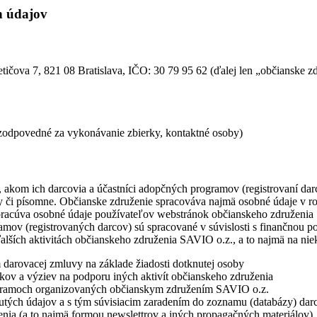
h údajov
etičova 7, 821 08 Bratislava, IČO: 30 79 95 62 (ďalej len „občianske 
 zodpovedné za vykonávanie zbierky, kontaktné osoby)
akom ich darcovia a účastníci adopčných programov (registrovaní darc
ky či písomne. Občianske združenie spracováva najmä osobné údaje v ro
pracúva osobné údaje používateľov webstránok občianskeho združenia 
mov (registrovaných darcov) sú spracované v súvislosti s finančnou p
lších aktivitách občianskeho združenia SAVIO o.z., a to najmä na niek
 darovacej zmluvy na základe žiadosti dotknutej osoby
dkov a výziev na podporu iných aktivít občianskeho združenia
ogramoch organizovaných občianskym združením SAVIO o.z.
tnutých údajov a s tým súvisiacim zaradením do zoznamu (databázy) dar
ženia (a to najmä formou newslettrov a iných propagačných materiálov)