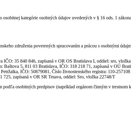
o osobitnej kategórie osobných údajov uvedených v § 16 ods. 1 zákona
skeho združenia poverených spracovaním a prácou s osobnými údajmi 
 IČO: 35 840 846, zapísaná v OR OS Bratislava I, oddiel: sro, vložk
dlom: Baštova 5, 811 03 Bratislava, IČO: 318 218 71, zapísaná v OÚ B
 Petržalka, IČO: 50879081, Číslo živnostenského registra: 110-257108
451 725, zapísaná v OR SR Trnava, oddiel: Sro, vložka 22748/T
odľa osobitných predpisov (napríklad orgánom činným v trestnom kon