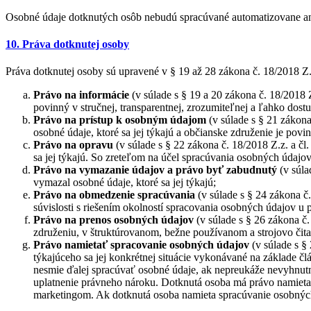
Osobné údaje dotknutých osôb nebudú spracúvané automatizovane ani
10. Práva dotknutej osoby
Práva dotknutej osoby sú upravené v § 19 až 28 zákona č. 18/2018 Z
Právo na informácie
(v súlade s § 19 a 20 zákona č. 18/2018
povinný v stručnej, transparentnej, zrozumiteľnej a ľahko dost
Právo na prístup k osobným údajom
(v súlade s § 21 zákona
osobné údaje, ktoré sa jej týkajú a občianske združenie je pov
Právo na opravu
(v súlade s § 22 zákona č. 18/2018 Z.z. a č
sa jej týkajú. So zreteľom na účel spracúvania osobných údaj
Právo na vymazanie údajov a právo byť zabudnutý
(v súla
vymazal osobné údaje, ktoré sa jej týkajú;
Právo na obmedzenie spracúvania
(v súlade s § 24 zákona 
súvislosti s riešením okolností spracovania osobných údajov u
Právo na prenos osobných údajov
(v súlade s § 26 zákona č
združeniu, v štruktúrovanom, bežne používanom a strojovo čita
Právo namietať
spracovanie osobných údajov
(v súlade s §
týkajúceho sa jej konkrétnej situácie vykonávané na základe č
nesmie ďalej spracúvať osobné údaje, ak nepreukáže nevyhnut
uplatnenie právneho nároku. Dotknutá osoba má právo namietať 
marketingom. Ak dotknutá osoba namieta spracúvanie osobných