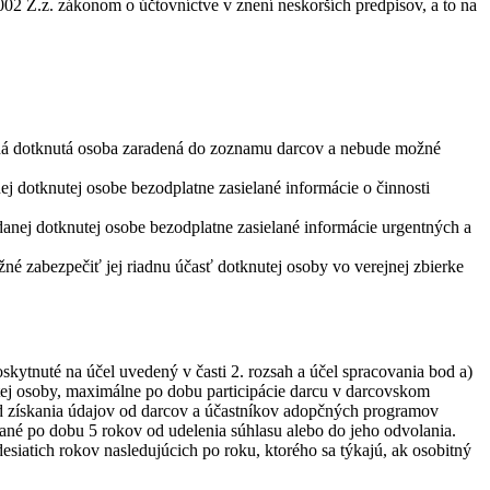
02 Z.z. zákonom o účtovníctve v znení neskorších predpisov, a to na
daná dotknutá osoba zaradená do zoznamu darcov a nebude možné
j dotknutej osobe bezodplatne zasielané informácie o činnosti
danej dotknutej osobe bezodplatne zasielané informácie urgentných a
é zabezpečiť jej riadnu účasť dotknutej osoby vo verejnej zbierke
ytnuté na účel uvedený v časti 2. rozsah a účel spracovania bod a)
ej osoby, maximálne po dobu participácie darcu v darcovskom
od získania údajov od darcov a účastníkov adopčných programov
vané po dobu 5 rokov od udelenia súhlasu alebo do jeho odvolania.
siatich rokov nasledujúcich po roku, ktorého sa týkajú, ak osobitný