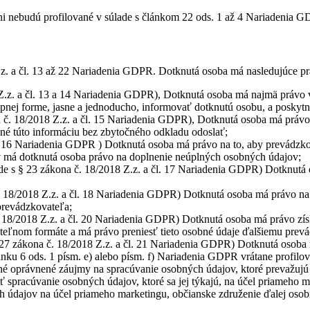
 nebudú profilované v súlade s článkom 22 ods. 1 až 4 Nariadenia GD
.z. a čl. 13 až 22 Nariadenia GDPR. Dotknutá osoba má nasledujúce pr
 Z.z. a čl. 13 a 14 Nariadenia GDPR), Dotknutá osoba má najmä právo v
upnej forme, jasne a jednoducho, informovať dotknutú osobu, a poskytn
 č. 18/2018 Z.z. a čl. 15 Nariadenia GDPR), Dotknutá osoba má právo 
inné túto informáciu bez zbytočného odkladu odoslať;
l. 16 Nariadenia GDPR ) Dotknutá osoba má právo na to, aby prevádzk
ov má dotknutá osoba právo na doplnenie neúplných osobných údajov;
de s § 23 zákona č. 18/2018 Z.z. a čl. 17 Nariadenia GDPR) Dotknutá
č. 18/2018 Z.z. a čl. 18 Nariadenia GDPR) Dotknutá osoba má právo na
 prevádzkovateľa;
. 18/2018 Z.z. a čl. 20 Nariadenia GDPR) Dotknutá osoba má právo získ
teľnom formáte a má právo preniesť tieto osobné údaje ďalšiemu prevá
 27 zákona č. 18/2018 Z.z. a čl. 21 Nariadenia GDPR) Dotknutá osoba
lánku 6 ods. 1 písm. e) alebo písm. f) Nariadenia GDPR vrátane profil
né oprávnené záujmy na spracúvanie osobných údajov, ktoré prevažujú
spracúvanie osobných údajov, ktoré sa jej týkajú, na účel priameho m
 údajov na účel priameho marketingu, občianske združenie ďalej osob