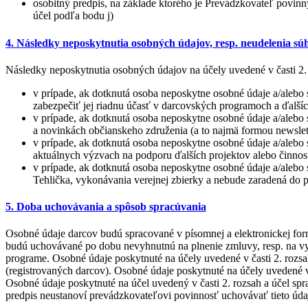
osobitný predpis, na základe ktorého je Prevádzkovateľ povinn
účel podľa bodu j)
4. Následky neposkytnutia osobných údajov, resp. neudelenia sú
Následky neposkytnutia osobných údajov na účely uvedené v časti 2. 
v prípade, ak dotknutá osoba neposkytne osobné údaje a/aleb
zabezpečiť jej riadnu účasť v darcovských programoch a ďalší
v prípade, ak dotknutá osoba neposkytne osobné údaje a/alebo 
a novinkách občianskeho združenia (a to najmä formou newslet
v prípade, ak dotknutá osoba neposkytne osobné údaje a/alebo 
aktuálnych výzvach na podporu ďalších projektov alebo činno
v prípade, ak dotknutá osoba neposkytne osobné údaje a/alebo 
Tehlička, vykonávania verejnej zbierky a nebude zaradená do p
5. Doba uchovávania a spôsob spracúvania
Osobné údaje darcov budú spracované v písomnej a elektronickej for
budú uchovávané po dobu nevyhnutnú na plnenie zmluvy, resp. na vy
programe. Osobné údaje poskytnuté na účely uvedené v časti 2. rozs
(registrovaných darcov). Osobné údaje poskytnuté na účely uvedené v 
Osobné údaje poskytnuté na účel uvedený v časti 2. rozsah a účel spr
predpis neustanoví prevádzkovateľovi povinnosť uchovávať tieto úda