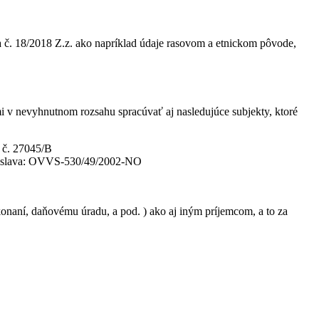
 č. 18/2018 Z.z. ako napríklad údaje rasovom a etnickom pôvode,
v nevyhnutnom rozsahu spracúvať aj nasledujúce subjekty, ktoré
a č. 27045/B
ratislava: OVVS-530/49/2002-NO
aní, daňovému úradu, a pod. ) ako aj iným príjemcom, a to za