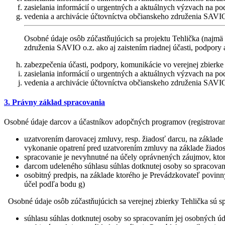
zasielania informácií o urgentných a aktuálnych výzvach na po
vedenia a archivácie účtovníctva občianskeho združenia SAVIO
Osobné údaje osôb zúčastňujúcich sa projektu Tehlička (najmä
združenia SAVIO o.z. ako aj zaistením riadnej účasti, podpory 
zabezpečenia účasti, podpory, komunikácie vo verejnej zbierke 
zasielania informácií o urgentných a aktuálnych výzvach na po
vedenia a archivácie účtovníctva občianskeho združenia SAVIO
3. Právny základ spracovania
Osobné údaje darcov a účastníkov adopčných programov (registrovanýc
uzatvorením darovacej zmluvy, resp. žiadosť darcu, na základe
vykonanie opatrení pred uzatvorením zmluvy na základe žiadost
spracovanie je nevyhnutné na účely oprávnených záujmov, ktoré
darcom udeleného súhlasu súhlas dotknutej osoby so spracovaní
osobitný predpis, na základe ktorého je Prevádzkovateľ povinn
účel podľa bodu g)
Osobné údaje osôb zúčastňujúcich sa verejnej zbierky Tehlička sú spr
súhlasu súhlas dotknutej osoby so spracovaním jej osobných úda