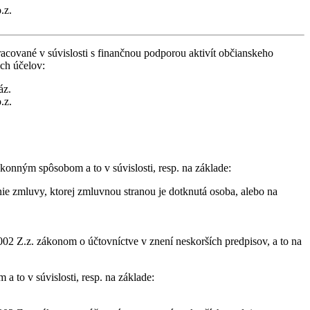
.z.
cované v súvislosti s finančnou podporou aktivít občianskeho
ich účelov:
áz.
.z.
konným spôsobom a to v súvislosti, resp. na základe:
ie zmluvy, ktorej zmluvnou stranou je dotknutá osoba, alebo na
02 Z.z. zákonom o účtovníctve v znení neskorších predpisov, a to na
 to v súvislosti, resp. na základe: