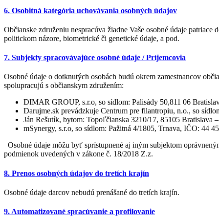
6. Osobitná kategória uchovávania osobných údajov
Občianske združeniu nespracúva žiadne Vaše osobné údaje patriace d
politickom názore, biometrické či genetické údaje, a pod.
7. Subjekty spracovávajúce osobné údaje / Príjemcovia
Osobné údaje o dotknutých osobách budú okrem zamestnancov občian
spolupracujú s občianskym združením:
DIMAR GROUP, s.r.o, so sídlom: Palisády 50,811 06 Bratislava
Darujme.sk prevádzkuje Centrum pre filantropiu, n.o., so sí
Ján Rešutík, bytom: Topoľčianska 3210/17, 85105 Bratislava –
mSynergy, s.r.o, so sídlom: Pažitná 4/1805, Trnava, IČO: 44 
Osobné údaje môžu byť sprístupnené aj iným subjektom oprávneným p
podmienok uvedených v zákone č. 18/2018 Z.z.
8. Prenos osobných údajov do tretích krajín
Osobné údaje darcov nebudú prenášané do tretích krajín.
9. Automatizované spracúvanie a profilovanie