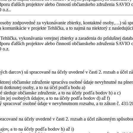
dporu ďalších projektov alebo činností občianskeho združenia SAVIO o
 o.z..
 osoby zodpovedné za vykonávanie zbierky, kontaktné osoby,…) sú spra
a komunikácie v projekte Tehlička, a to najmä na niektorý z nasledujúc
Tehlička, vykonávania verejnej zbierky a zaradenia do príslušnej datab
dporu ďalších projektov alebo činností občianskeho združenia SAVIO o
 o.z.
h darcov) sú spracované na účely uvedené v časti 2. rozsah a účel zá
 ktorej občianske združenie spracúva osobné údaje nevyhnutné na plnen
i dotknutej osoby, a to na účel podľa bodu a)
 sleduje občianske združenie, a to na účely podľa bodov b) a c)
m jej osobných údajov, a to na účely podľa bodov d) až f)
ý spracovať osobné údaje v nevyhnutnom rozsahu, a to zákon č. 431/20
acované na účely uvedené v časti 2. rozsah a účel zákonným spôsobom a
jov, a to na účely podľa bodov h) až i)