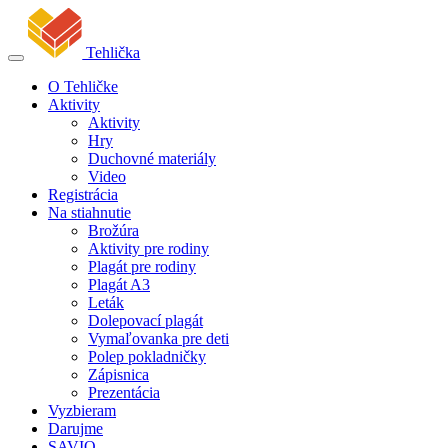
Tehlička
O Tehličke
Aktivity
Aktivity
Hry
Duchovné materiály
Video
Registrácia
Na stiahnutie
Brožúra
Aktivity pre rodiny
Plagát pre rodiny
Plagát A3
Leták
Dolepovací plagát
Vymaľovanka pre deti
Polep pokladničky
Zápisnica
Prezentácia
Vyzbieram
Darujme
SAVIO