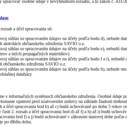
ý spracovať osobné údaje v nevyhnutnom rozsahu, a to zákon č. 431/20
hlasu
rozsah a účel spracovania sú:
o svoj súhlas so spracovaním údajov na účely podľa bodu d), nebude 
ch aktivítách občianskeho združenia SAVIO o.z.
svoj súhlas so spracovaním údajov na účely podľa bodu e), nebudú dane
trov a iných propagačných materiálov).
svoj súhlas so spracovaním údajov na účely podľa bodu f a i), nebudú 
stí občianskeho združenia SAVIO o.z.
svoj súhlas so spracovaním údajov na účely podľa bodu h), nebude možn
ríslušnej databázy
me v informačných systémoch občianskeho združenia. Osobné údaje posk
konanie opatrení pred uzatvorením zmluvy na základe žiadosti dotknut
ah a účel spracovania bod b) až c) budú uchovávané po dobu 5 rokov 
časti 2. rozsah a účel spracovania bod d) až f) a h) až i) budú uchová
acovania bod f) a j) budú uchovávané v zákonom stanovej dobe počas de
je po dlhšiu dobu.