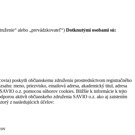
združenie“ alebo „prevádzkovateľ“)
Dotknutými osobami sú:
ovia) poskytli občianskemu združeniu prostredníctvom registračného
zsahu: meno, priezvisko, emailová adresa, akademický titul, adresa
SAVIO o.z. pomocou súborov cookies. Bližšie k informácie k tejto
odporou aktivít občianskeho združenia SAVIO o.z. ako aj zaistením
torý z nasledujúcich účelov:
cov