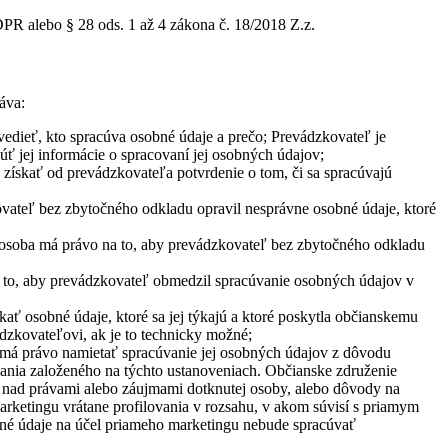
PR alebo § 28 ods. 1 až 4 zákona č. 18/2018 Z.z.
áva:
edieť, kto spracúva osobné údaje a prečo; Prevádzkovateľ je
úť jej informácie o spracovaní jej osobných údajov;
získať od prevádzkovateľa potvrdenie o tom, či sa spracúvajú
ovateľ bez zbytočného odkladu opravil nesprávne osobné údaje, ktoré
 osoba má právo na to, aby prevádzkovateľ bez zbytočného odkladu
 to, aby prevádzkovateľ obmedzil spracúvanie osobných údajov v
ať osobné údaje, ktoré sa jej týkajú a ktoré poskytla občianskemu
dzkovateľovi, ak je to technicky možné;
 má právo namietať spracúvanie jej osobných údajov z dôvodu
ovania založeného na týchto ustanoveniach. Občianske združenie
 nad právami alebo záujmami dotknutej osoby, alebo dôvody na
arketingu vrátane profilovania v rozsahu, v akom súvisí s priamym
né údaje na účel priameho marketingu nebude spracúvať