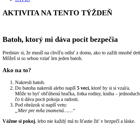
AKTIVITA NA TENTO TÝŽDEŇ
Batoh, ktorý mi dáva pocit bezpečia
Predstav si, že musíš na chvíľu odísť z domu, ako to zažili mnohé deti
Môžeš si so sebou vziať len jeden batoh.
Ako na to?
Nakresli batoh.
Do batoha nakresli alebo napíš
5 vecí
, ktoré by si si vzal/a.
Môže to byť obľúbená hračka, fotka rodiny, kniha – jednoduch
čo ti dáva pocit pokoja a radosti.
Pod obrázok si napíš vetu:
„Mier pre mňa znamená……“
Vážme si pokoj
, lebo nie každý má to šťastie žiť v bezpečí a láske.