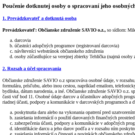
Poučenie dotknutej osoby o spracovaní jeho osobnýc
1. Prevádzkovateľ a dotknutá osoba
Prevádzkovateľ:
Občianske združenie SAVIO o.z.,
so sídlom: Mil
darcovia
účastníci adopčných programov (registrovaní darcovia)
návštevníci webstránok občianskeho združenia
osoby zúčastňujúce sa verejnej zbierky Tehlička (najmä osoby
2. Rozsah a účel spracovania
Občianske združenie SAVIO o.z spracováva osobné údaje, v rozsahu, 
formulára, prísľubu, alebo inou cestou, napríklad emailom, telefonic
bydliska, dátum narodenia, a iné. Občianske združenie SAVIO o.z. s
časti viď bod 11. Osobné údaje darcov a účastníkov adopčných progra
riadnej účasti, podpory a komunikácie v darcovských programoch a ďa
poskytnutia daru alebo na vykonania opatrení pred uzatvorením
zasielania informácií o použití darovaných finančných prostrie
zabezpečenia účasti, podpory a komunikácie v adopčných pr
identifikácie darcu a jeho darov podľa a v rozsahu ním posky
zasielania informácií o činnosti a novinkách občianskeho zdru