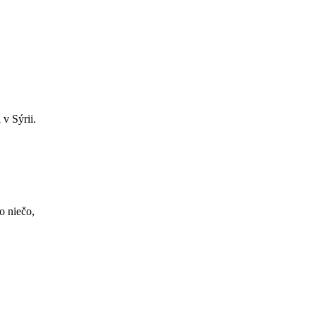
 v Sýrii.
o niečo,