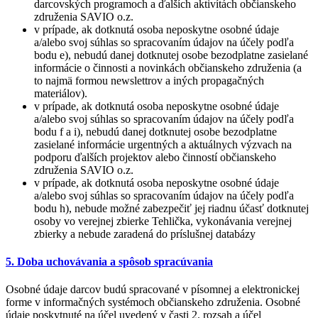
darcovských programoch a ďalších aktivítách občianskeho
združenia SAVIO o.z.
v prípade, ak dotknutá osoba neposkytne osobné údaje
a/alebo svoj súhlas so spracovaním údajov na účely podľa
bodu e), nebudú danej dotknutej osobe bezodplatne zasielané
informácie o činnosti a novinkách občianskeho združenia (a
to najmä formou newslettrov a iných propagačných
materiálov).
v prípade, ak dotknutá osoba neposkytne osobné údaje
a/alebo svoj súhlas so spracovaním údajov na účely podľa
bodu f a i), nebudú danej dotknutej osobe bezodplatne
zasielané informácie urgentných a aktuálnych výzvach na
podporu ďalších projektov alebo činností občianskeho
združenia SAVIO o.z.
v prípade, ak dotknutá osoba neposkytne osobné údaje
a/alebo svoj súhlas so spracovaním údajov na účely podľa
bodu h), nebude možné zabezpečiť jej riadnu účasť dotknutej
osoby vo verejnej zbierke Tehlička, vykonávania verejnej
zbierky a nebude zaradená do príslušnej databázy
5. Doba uchovávania a spôsob spracúvania
Osobné údaje darcov budú spracované v písomnej a elektronickej
forme v informačných systémoch občianskeho združenia. Osobné
údaje poskytnuté na účel uvedený v časti 2. rozsah a účel