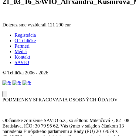
21_03_16_SAVIO_Alrxandra_Kušnírová_
Doteraz sme vyzbierali
121 290 eur.
Registrácia
O Tehličke
Partneri
Médiá
Kontakt
SAVIO
© Tehlička 2006 - 2026
PODMIENKY SPRACOVANIA OSOBNÝCH ÚDAJOV
Občianske združenie SAVIO o.z., so sídlom: Miletičová 7, 821 08
Bratislava, IČO: 30 79 95 62, Vás týmto v súlade s článkom 13
nariadenia Európskeho parlamentu a Rady (EÚ) 2016/679 z