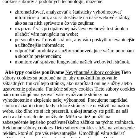
cookies súborov a podobných technológií, môžeme:
zhromažďovať, analyzovať a štatisticky vyhodnocovať
informácie o tom, ako sa dostávate na naše webové stránky,
ako sa na nich správate a čo vás zaujíma;
rozpoznať vás pri opätovnej návšteve webových stránok a
uľahčiť vám navigáciu na webe;
personalizovať obsah stránok, aby vám poskytli relevantnejšie
a užitočnejšie informácie;
odporúčať produkty a služby zodpovedajúce vašim potrebám
a skorším preferenciám;
monitorovať správne fungovanie našich webových stránok.
Aké typy cookies používame
Nevyhnutné súbory cookies
Tieto
súbory cookies sú potrebné na to, aby umožnili fungovanie
základných funkcií tejto stránky, ako napríklad online služby alebo
uzatvorenie poistenia.
Funkčné súbory cookies
Tieto súbory cookies
nám umožňujú analyzovať vaše využívanie stránky na
vyhodnotenie a zlepšenie našej výkonnosti. Pracujeme napríklad
s informáciami o tom, kedy a ktoré stránky ste navštívili na našom
webe, ako dlho ste si ich prezerali, z akej stránky ste prišli na náš
web a aké zariadenie používate. Môžu sa tiež použiť na
zabezpečenie lepšieho používateľského zážitku na týchto stránkach.
Reklamné súbory cookies
Tieto súbory cookies slúžia na zobrazenie
reklám, ktoré sú pre vás relevantnejšie. Umožňujú vám zdieľať