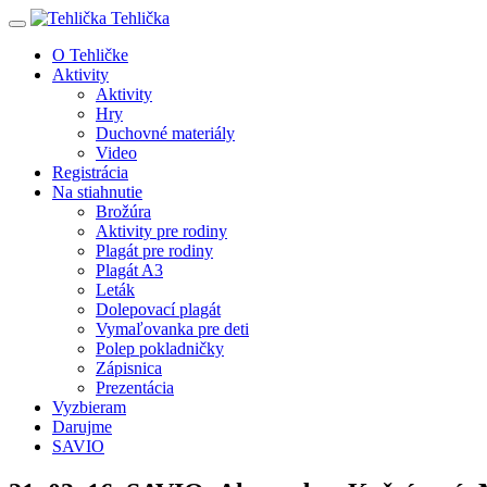
Tehlička
O Tehličke
Aktivity
Aktivity
Hry
Duchovné materiály
Video
Registrácia
Na stiahnutie
Brožúra
Aktivity pre rodiny
Plagát pre rodiny
Plagát A3
Leták
Dolepovací plagát
Vymaľovanka pre deti
Polep pokladničky
Zápisnica
Prezentácia
Vyzbieram
Darujme
SAVIO