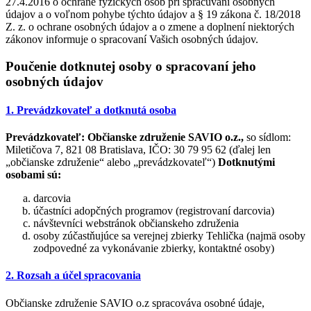
27.4.2016 o ochrane fyzických osôb pri spracúvaní osobných
údajov a o voľnom pohybe týchto údajov a § 19 zákona č. 18/2018
Z. z. o ochrane osobných údajov a o zmene a doplnení niektorých
zákonov informuje o spracovaní Vašich osobných údajov.
Poučenie dotknutej osoby o spracovaní jeho
osobných údajov
1. Prevádzkovateľ a dotknutá osoba
Prevádzkovateľ:
Občianske združenie SAVIO o.z.,
so sídlom:
Miletičova 7, 821 08 Bratislava, IČO: 30 79 95 62 (ďalej len
„občianske združenie“ alebo „prevádzkovateľ“)
Dotknutými
osobami sú:
darcovia
účastníci adopčných programov (registrovaní darcovia)
návštevníci webstránok občianskeho združenia
osoby zúčastňujúce sa verejnej zbierky Tehlička (najmä osoby
zodpovedné za vykonávanie zbierky, kontaktné osoby)
2. Rozsah a účel spracovania
Občianske združenie SAVIO o.z spracováva osobné údaje,