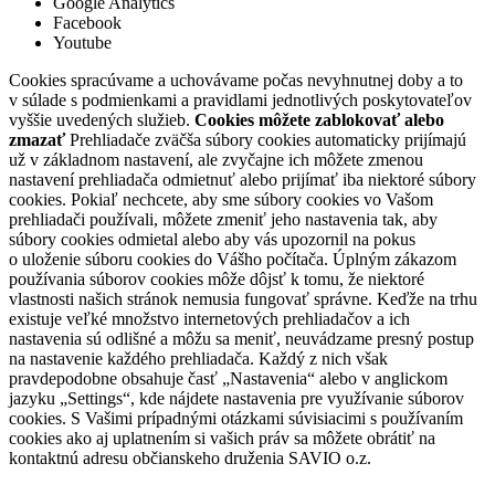
Google Analytics
Facebook
Youtube
Cookies spracúvame a uchovávame počas nevyhnutnej doby a to
v súlade s podmienkami a pravidlami jednotlivých poskytovateľov
vyššie uvedených služieb.
Cookies môžete zablokovať alebo
zmazať
Prehliadače zväčša súbory cookies automaticky prijímajú
už v základnom nastavení, ale zvyčajne ich môžete zmenou
nastavení prehliadača odmietnuť alebo prijímať iba niektoré súbory
cookies. Pokiaľ nechcete, aby sme súbory cookies vo Vašom
prehliadači používali, môžete zmeniť jeho nastavenia tak, aby
súbory cookies odmietal alebo aby vás upozornil na pokus
o uloženie súboru cookies do Vášho počítača. Úplným zákazom
používania súborov cookies môže dôjsť k tomu, že niektoré
vlastnosti našich stránok nemusia fungovať správne. Keďže na trhu
existuje veľké množstvo internetových prehliadačov a ich
nastavenia sú odlišné a môžu sa meniť, neuvádzame presný postup
na nastavenie každého prehliadača. Každý z nich však
pravdepodobne obsahuje časť „Nastavenia“ alebo v anglickom
jazyku „Settings“, kde nájdete nastavenia pre využívanie súborov
cookies. S Vašimi prípadnými otázkami súvisiacimi s používaním
cookies ako aj uplatnením si vašich práv sa môžete obrátiť na
kontaktnú adresu občianskeho druženia SAVIO o.z.