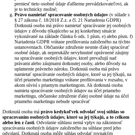
preniesť tieto osobné údaje ďalšiemu prevádzkovateľovi, ak
je to technicky možné;
Právo namietať
spracovanie osobných údajov
(v súlade s
§ 27 zákona č. 18/2018 Z.z. a čl. 21 Nariadenia GDPR)
Dotknutá osoba má právo namietať spracúvanie jej osobných
údajov z dôvodu týkajúceho sa jej konkrétnej situácie
vykonávané na základe článku 6 ods. 1 písm. e) alebo písm. f)
Nariadenia GDPR vrátane profilovania založeného na týchto
ustanoveniach. Občianske združenie nesmie ďalej spracúvať
osobné údaje, ak nepreukáže nevyhnutné oprávnené záujmy
na spracúvanie osobných údajov, ktoré prevažujú nad
právami alebo záujmami dotknutej osoby, alebo dôvody na
uplatnenie právneho nároku. Dotknutá osoba má právo
namietať spracúvanie osobných údajov, ktoré sa jej týkajú, na
účel priameho marketingu vrátane profilovania v rozsahu, v
akom súvisí s priamym marketingom. Ak dotknutá osoba
namieta spracúvanie osobných údajov na účel priameho
marketingu, občianske združenie ďalej osobné údaje na účel
priameho marketingu nebude spracúvať
Dotknutá osoba má
právo kedykoľvek odvolať svoj súhlas so
spracovaním osobných údajov, ktoré sa jej týkajú, a to celkom
alebo len z časti
. Odvolanie súhlasu nemá vplyv na zákonnosť
spracúvania osobných údajov založeného na súhlase pred jeho
odvolaní. Dotknutá osoba môže súhlas odvolať rovnakým