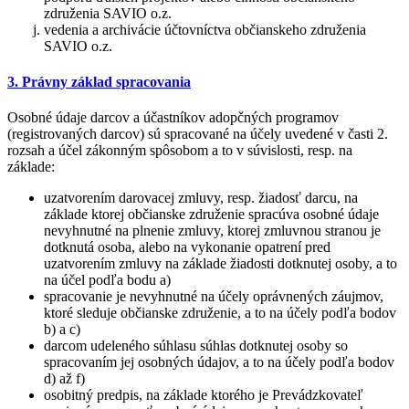
združenia SAVIO o.z.
vedenia a archivácie účtovníctva občianskeho združenia
SAVIO o.z.
3. Právny základ spracovania
Osobné údaje darcov a účastníkov adopčných programov
(registrovaných darcov) sú spracované na účely uvedené v časti 2.
rozsah a účel zákonným spôsobom a to v súvislosti, resp. na
základe:
uzatvorením darovacej zmluvy, resp. žiadosť darcu, na
základe ktorej občianske združenie spracúva osobné údaje
nevyhnutné na plnenie zmluvy, ktorej zmluvnou stranou je
dotknutá osoba, alebo na vykonanie opatrení pred
uzatvorením zmluvy na základe žiadosti dotknutej osoby, a to
na účel podľa bodu a)
spracovanie je nevyhnutné na účely oprávnených záujmov,
ktoré sleduje občianske združenie, a to na účely podľa bodov
b) a c)
darcom udeleného súhlasu súhlas dotknutej osoby so
spracovaním jej osobných údajov, a to na účely podľa bodov
d) až f)
osobitný predpis, na základe ktorého je Prevádzkovateľ