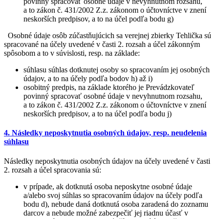
povinný spracovať osobné údaje v nevyhnutnom rozsahu,
a to zákon č. 431/2002 Z.z. zákonom o účtovníctve v znení
neskorších predpisov, a to na účel podľa bodu g)
Osobné údaje osôb zúčastňujúcich sa verejnej zbierky Tehlička sú
spracované na účely uvedené v časti 2. rozsah a účel zákonným
spôsobom a to v súvislosti, resp. na základe:
súhlasu súhlas dotknutej osoby so spracovaním jej osobných
údajov, a to na účely podľa bodov h) až i)
osobitný predpis, na základe ktorého je Prevádzkovateľ
povinný spracovať osobné údaje v nevyhnutnom rozsahu,
a to zákon č. 431/2002 Z.z. zákonom o účtovníctve v znení
neskorších predpisov, a to na účel podľa bodu j)
4. Následky neposkytnutia osobných údajov, resp. neudelenia
súhlasu
Následky neposkytnutia osobných údajov na účely uvedené v časti
2. rozsah a účel spracovania sú:
v prípade, ak dotknutá osoba neposkytne osobné údaje
a/alebo svoj súhlas so spracovaním údajov na účely podľa
bodu d), nebude daná dotknutá osoba zaradená do zoznamu
darcov a nebude možné zabezpečiť jej riadnu účasť v