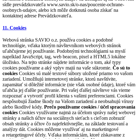
sídle prevádzkovateľa www.savio.sk/o-nas/poucenie-ochrane-
osobnych-udajov, alebo ich môže dotknutá osoba získať na
kontaktnej adrese Prevádzkovateľa.
11. Cookies
Webová stránka SAVIO o.z. používa cookies a podobné
technológie, vďaka ktorým návštevníkom webových stránok
uľahčujeme jej používanie. Podobnými technológiami sa myslí
napríklad JavaScript, tag, web beacon, pixel a HTML5 lokálne
úložisko. Na tejto stránke nájdete informácie o tom, aké typy
cookies používame a aký vplyv majú na vaše súkromie.
Čo sú to
cookies
Cookies sú malé textové súbory uložené priamo vo vašom
zariadení. Umožňujú internetovej stránke, ktorú navštívite,
zapamätať si dôležité informácie (nie však osobné údaje), ktoré vám
uľahčia jej ďalšie používanie. Pri vašej ďalšej návšteve vás vieme
rozpoznať a vytvoriť profil klienta s vašimi preferenciami. Cookies
nespôsobujú žiadne škody na Vašom zariadení a neobsahujú vírusy
alebo škodlivé kódy.
Prečo používame cookies / účel spracovania
cookies
Cookies využívame najmä za účelom správy našej webovej
stránky a našich účtov na sociálnych sieťach s cieľom zobraziť
obsah stránky a účtov čo najefektívnejšie, na základe testovaní a
analýzy dát. Cookies môžeme využívať aj na marketingové
a retargetingové účely. Vďaka informáciám, ktoré získavame z