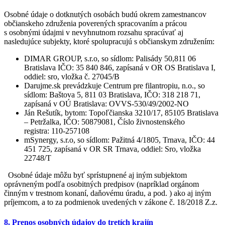
Osobné údaje o dotknutých osobách budú okrem zamestnancov
občianskeho združenia poverených spracovaním a prácou
s osobnými údajmi v nevyhnutnom rozsahu spracúvať aj
nasledujúce subjekty, ktoré spolupracujú s občianskym združením:
DIMAR GROUP, s.r.o, so sídlom: Palisády 50,811 06
Bratislava IČO: 35 840 846, zapísaná v OR OS Bratislava I,
oddiel: sro, vložka č. 27045/B
Darujme.sk prevádzkuje Centrum pre filantropiu, n.o., so
sídlom: Baštova 5, 811 03 Bratislava, IČO: 318 218 71,
zapísaná v OÚ Bratislava: OVVS-530/49/2002-NO
Ján Rešutík, bytom: Topoľčianska 3210/17, 85105 Bratislava
– Petržalka, IČO: 50879081, Číslo živnostenského
registra: 110-257108
mSynergy, s.r.o, so sídlom: Pažitná 4/1805, Trnava, IČO: 44
451 725, zapísaná v OR SR Trnava, oddiel: Sro, vložka
22748/T
Osobné údaje môžu byť sprístupnené aj iným subjektom
oprávneným podľa osobitných predpisov (napríklad orgánom
činným v trestnom konaní, daňovému úradu, a pod. ) ako aj iným
príjemcom, a to za podmienok uvedených v zákone č. 18/2018 Z.z.
8. Prenos osobných údajov do tretích krajín