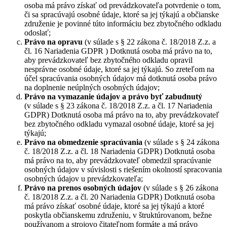
osoba má právo získať od prevádzkovateľa potvrdenie o tom,
či sa spracúvajú osobné údaje, ktoré sa jej týkajú a občianske
združenie je povinné túto informáciu bez zbytočného odkladu
odoslať;
Právo na opravu
(v súlade s § 22 zákona č. 18/2018 Z.z. a
čl. 16 Nariadenia GDPR ) Dotknutá osoba má právo na to,
aby prevádzkovateľ bez zbytočného odkladu opravil
nesprávne osobné údaje, ktoré sa jej týkajú. So zreteľom na
účel spracúvania osobných údajov má dotknutá osoba právo
na doplnenie neúplných osobných údajov;
Právo na vymazanie údajov a právo byť zabudnutý
(v súlade s § 23 zákona č. 18/2018 Z.z. a čl. 17 Nariadenia
GDPR) Dotknutá osoba má právo na to, aby prevádzkovateľ
bez zbytočného odkladu vymazal osobné údaje, ktoré sa jej
týkajú;
Právo na obmedzenie spracúvania
(v súlade s § 24 zákona
č. 18/2018 Z.z. a čl. 18 Nariadenia GDPR) Dotknutá osoba
má právo na to, aby prevádzkovateľ obmedzil spracúvanie
osobných údajov v súvislosti s riešením okolností spracovania
osobných údajov u prevádzkovateľa;
Právo na prenos osobných údajov
(v súlade s § 26 zákona
č. 18/2018 Z.z. a čl. 20 Nariadenia GDPR) Dotknutá osoba
má právo získať osobné údaje, ktoré sa jej týkajú a ktoré
poskytla občianskemu združeniu, v štruktúrovanom, bežne
používanom a strojovo čitateľnom formáte a má právo