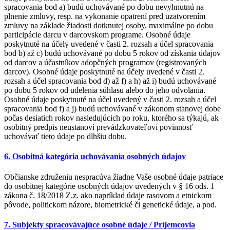
spracovania bod a) budú uchovávané po dobu nevyhnutnú na
plnenie zmluvy, resp. na vykonanie opatrení pred uzatvorením
zmluvy na základe žiadosti dotknutej osoby, maximálne po dobu
participácie darcu v darcovskom programe. Osobné údaje
poskytnuté na účely uvedené v časti 2. rozsah a účel spracovania
bod b) až c) budú uchovávané po dobu 5 rokov od získania údajov
od darcov a účastníkov adopčných programov (registrovaných
darcov). Osobné údaje poskytnuté na účely uvedené v časti 2.
rozsah a účel spracovania bod d) až f) a h) až i) budú uchovávané
po dobu 5 rokov od udelenia súhlasu alebo do jeho odvolania.
Osobné údaje poskytnuté na účel uvedený v časti 2. rozsah a účel
spracovania bod f) a j) budú uchovávané v zákonom stanovej dobe
počas desiatich rokov nasledujúcich po roku, ktorého sa týkajú, ak
osobitný predpis neustanoví prevádzkovateľovi povinnosť
uchovávať tieto údaje po dlhšiu dobu.
6. Osobitná kategória uchovávania osobných údajov
Občianske združeniu nespracúva žiadne Vaše osobné údaje patriace
do osobitnej kategórie osobných údajov uvedených v § 16 ods. 1
zákona č. 18/2018 Z.z. ako napríklad údaje rasovom a etnickom
pôvode, politickom názore, biometrické či genetické údaje, a pod.
7. Subjekty spracovávajúce osobné údaje / Príjemcovia