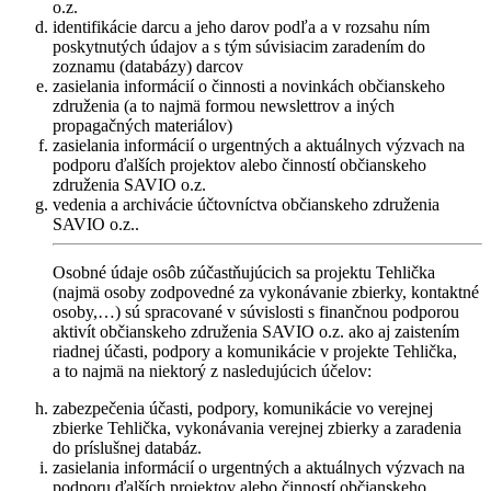
o.z.
identifikácie darcu a jeho darov podľa a v rozsahu ním
poskytnutých údajov a s tým súvisiacim zaradením do
zoznamu (databázy) darcov
zasielania informácií o činnosti a novinkách občianskeho
združenia (a to najmä formou newslettrov a iných
propagačných materiálov)
zasielania informácií o urgentných a aktuálnych výzvach na
podporu ďalších projektov alebo činností občianskeho
združenia SAVIO o.z.
vedenia a archivácie účtovníctva občianskeho združenia
SAVIO o.z..
Osobné údaje osôb zúčastňujúcich sa projektu Tehlička
(najmä osoby zodpovedné za vykonávanie zbierky, kontaktné
osoby,…) sú spracované v súvislosti s finančnou podporou
aktivít občianskeho združenia SAVIO o.z. ako aj zaistením
riadnej účasti, podpory a komunikácie v projekte Tehlička,
a to najmä na niektorý z nasledujúcich účelov:
zabezpečenia účasti, podpory, komunikácie vo verejnej
zbierke Tehlička, vykonávania verejnej zbierky a zaradenia
do príslušnej databáz.
zasielania informácií o urgentných a aktuálnych výzvach na
podporu ďalších projektov alebo činností občianskeho