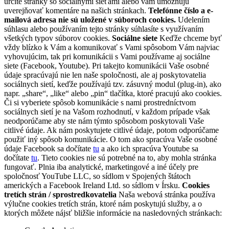
určité stránky so sociálnymi sieťami alebo vám umožňujú
uverejňovať komentáre na našich stránkach.
Telefónne číslo a e-
mailová adresa nie sú uložené v súboroch cookies.
Udelením
súhlasu alebo používaním tejto stránky súhlasíte s využívaním
všetkých typov súborov cookies.
Sociálne siete
Keďže chceme byť
vždy blízko k Vám a komunikovať s Vami spôsobom Vám najviac
vyhovujúcim, tak pri komunikácii s Vami používame aj sociálne
siete (Facebook, Youtube). Pri takejto komunikácii Vaše osobné
údaje spracúvajú nie len naše spoločnosti, ale aj poskytovatelia
sociálnych sietí, keďže používajú tzv. zásuvný modul (plug-in), ako
napr. „share“, „like“ alebo „pin“ tlačítka, ktoré pracujú ako cookies.
Či si vyberiete spôsob komunikácie s nami prostredníctvom
sociálnych sietí je na Vašom rozhodnutí, v každom prípade však
neodporúčame aby ste nám týmto spôsobom poskytovali Vaše
citlivé údaje. Ak nám poskytujete citlivé údaje, potom odporúčame
použiť iný spôsob komunikácie. O tom ako spracúva Vaše osobné
údaje Facebook sa dočítate
tu
a ako ich spracúva Youtube sa
dočítate
tu
. Tieto cookies nie sú potrebné na to, aby mohla stránka
fungovať. Plnia iba analytické, marketingové a iné účely pre
spoločnosť YouTube LLC, so sídlom v Spojených štátoch
amerických a Facebook Ireland Ltd. so sídlom v Írsku.
Cookies
tretích strán / sprostredkovatelia
Naša webová stránka používa
výlučne cookies tretích strán, ktoré nám poskytujú služby, a o
ktorých môžete nájsť bližšie informácie na nasledovných stránkach: