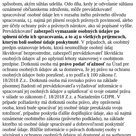
spôsobom, akým súhlas udelila. Odo dňa, kedy je odvolanie súhlasu
oznámené občianskemu združeniu, môže prevádzkovateľ
spracovávať osobné údaje len v rozsahu iného právneho dôvodu
spracovania, t.j. najmä pri plnení svojich právnych povinností, alebo
pre účely ochrany práv a právnych nárokov, ako sú popísané vyššie.
Prevádzkovateľ
zabezpečí vymazanie osobných údajov po
splnení účelu ich spracovania, a to aj u všetkých príjemcoch,
ktorým boli osobné údaje poskytnuté
. V prípadoch, ak osobitný
predpis ustanovuje lehotu, ktorá neumožňuje osobný údaj
likvidovať bezprostredne, zabezpečí prevádzkovateľ likvidáciu
osobných údajov až po uplynutí lehoty stanovenej v osobitnom
predpise. Dotknutá osoba má
právo podať sťažnosť
na Úrad pre
ochranu osobných údajov ak sa domnieva, že jej právo na ochranu
osobných údajov bolo porušené, a to podľa § 100 zákona č.
18/2018 Z.z.. Dotknutá osoba má rovnako právo na základe
písomnej žiadosti od prevádzkovateľa vyžadovať informácie o
spracovaní jej osobných údajov a uplatňovať si svoje ostatné práva
v súlade so zákonom č. 18/2018 Z.z. a Nariadením GDPR. V
prípade požiadavky má dotknutá osoba právo, aby oprávnená
osoba, ktorá bude spracúvať jej osobné údaje preukázala svoju
totožnosť, prípadne poskytla ďalšie doplňujúce údaje, ako sú najmä
oznámenie osobitného zákona (právneho podkladu), na základe
ktorého sú osobné údaje spracúvané a dobrovoľnosti poskytnúť
osobné údaje. Bližšie informácie o právach dotknutej osoby v
súvislosti s ochranou osobných údajov sú dostupné aj na webovom