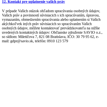
12. Kontakt pre uplatnenie vašich práv
V prípade Vašich otázok ohľadom spracúvania osobných údajov,
Vašich práv a povinností súvisiacich s ich spracúvaním, úpravou,
vymazaním, obmedzením spracúvania alebo uplatnením si Vašich
akýchkoľvek iných práv súvisiacich so spracúvaním Vašich
osobných údajov, môžete kontaktovať prevádzkovateľa na nižšie
uvedených kontaktných údajov: Občianske združenie SAVIO o.z.,
so sídlom: Miletičova 7, 821 08 Bratislava, IČO: 30 79 95 62, e-
mail: gdpr@savio.sk, telefón: 0910 123 579