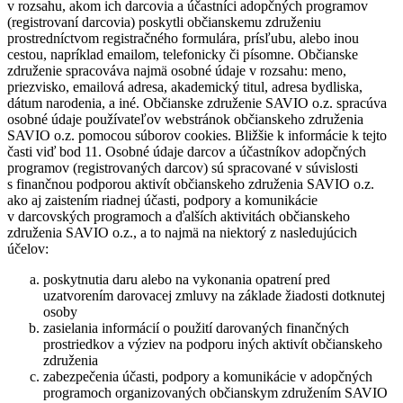
v rozsahu, akom ich darcovia a účastníci adopčných programov
(registrovaní darcovia) poskytli občianskemu združeniu
prostredníctvom registračného formulára, prísľubu, alebo inou
cestou, napríklad emailom, telefonicky či písomne. Občianske
združenie spracováva najmä osobné údaje v rozsahu: meno,
priezvisko, emailová adresa, akademický titul, adresa bydliska,
dátum narodenia, a iné. Občianske združenie SAVIO o.z. spracúva
osobné údaje používateľov webstránok občianskeho združenia
SAVIO o.z. pomocou súborov cookies. Bližšie k informácie k tejto
časti viď bod 11. Osobné údaje darcov a účastníkov adopčných
programov (registrovaných darcov) sú spracované v súvislosti
s finančnou podporou aktivít občianskeho združenia SAVIO o.z.
ako aj zaistením riadnej účasti, podpory a komunikácie
v darcovských programoch a ďalších aktivitách občianskeho
združenia SAVIO o.z., a to najmä na niektorý z nasledujúcich
účelov:
poskytnutia daru alebo na vykonania opatrení pred
uzatvorením darovacej zmluvy na základe žiadosti dotknutej
osoby
zasielania informácií o použití darovaných finančných
prostriedkov a výziev na podporu iných aktivít občianskeho
združenia
zabezpečenia účasti, podpory a komunikácie v adopčných
programoch organizovaných občianskym združením SAVIO