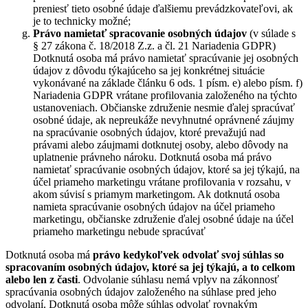
preniesť tieto osobné údaje ďalšiemu prevádzkovateľovi, ak
je to technicky možné;
Právo namietať
spracovanie osobných údajov
(v súlade s
§ 27 zákona č. 18/2018 Z.z. a čl. 21 Nariadenia GDPR)
Dotknutá osoba má právo namietať spracúvanie jej osobných
údajov z dôvodu týkajúceho sa jej konkrétnej situácie
vykonávané na základe článku 6 ods. 1 písm. e) alebo písm. f)
Nariadenia GDPR vrátane profilovania založeného na týchto
ustanoveniach. Občianske združenie nesmie ďalej spracúvať
osobné údaje, ak nepreukáže nevyhnutné oprávnené záujmy
na spracúvanie osobných údajov, ktoré prevažujú nad
právami alebo záujmami dotknutej osoby, alebo dôvody na
uplatnenie právneho nároku. Dotknutá osoba má právo
namietať spracúvanie osobných údajov, ktoré sa jej týkajú, na
účel priameho marketingu vrátane profilovania v rozsahu, v
akom súvisí s priamym marketingom. Ak dotknutá osoba
namieta spracúvanie osobných údajov na účel priameho
marketingu, občianske združenie ďalej osobné údaje na účel
priameho marketingu nebude spracúvať
Dotknutá osoba má
právo kedykoľvek odvolať svoj súhlas so
spracovaním osobných údajov, ktoré sa jej týkajú, a to celkom
alebo len z časti
. Odvolanie súhlasu nemá vplyv na zákonnosť
spracúvania osobných údajov založeného na súhlase pred jeho
odvolaní. Dotknutá osoba môže súhlas odvolať rovnakým