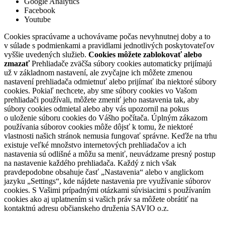
Google Analytics
Facebook
Youtube
Cookies spracúvame a uchovávame počas nevyhnutnej doby a to
v súlade s podmienkami a pravidlami jednotlivých poskytovateľov
vyššie uvedených služieb.
Cookies môžete zablokovať alebo
zmazať
Prehliadače zväčša súbory cookies automaticky prijímajú
už v základnom nastavení, ale zvyčajne ich môžete zmenou
nastavení prehliadača odmietnuť alebo prijímať iba niektoré súbory
cookies. Pokiaľ nechcete, aby sme súbory cookies vo Vašom
prehliadači používali, môžete zmeniť jeho nastavenia tak, aby
súbory cookies odmietal alebo aby vás upozornil na pokus
o uloženie súboru cookies do Vášho počítača. Úplným zákazom
používania súborov cookies môže dôjsť k tomu, že niektoré
vlastnosti našich stránok nemusia fungovať správne. Keďže na trhu
existuje veľké množstvo internetových prehliadačov a ich
nastavenia sú odlišné a môžu sa meniť, neuvádzame presný postup
na nastavenie každého prehliadača. Každý z nich však
pravdepodobne obsahuje časť „Nastavenia“ alebo v anglickom
jazyku „Settings“, kde nájdete nastavenia pre využívanie súborov
cookies. S Vašimi prípadnými otázkami súvisiacimi s používaním
cookies ako aj uplatnením si vašich práv sa môžete obrátiť na
kontaktnú adresu občianskeho druženia SAVIO o.z.