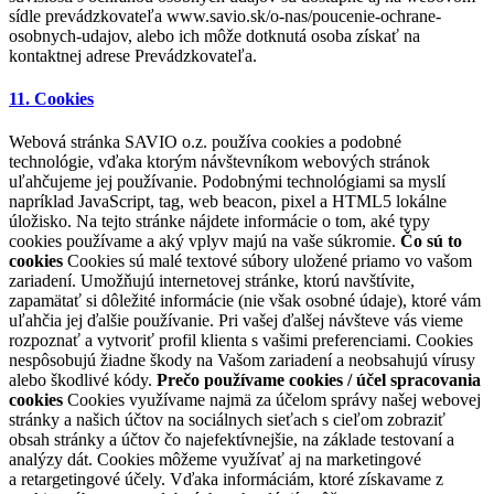
sídle prevádzkovateľa www.savio.sk/o-nas/poucenie-ochrane-
osobnych-udajov, alebo ich môže dotknutá osoba získať na
kontaktnej adrese Prevádzkovateľa.
11. Cookies
Webová stránka SAVIO o.z. používa cookies a podobné
technológie, vďaka ktorým návštevníkom webových stránok
uľahčujeme jej používanie. Podobnými technológiami sa myslí
napríklad JavaScript, tag, web beacon, pixel a HTML5 lokálne
úložisko. Na tejto stránke nájdete informácie o tom, aké typy
cookies používame a aký vplyv majú na vaše súkromie.
Čo sú to
cookies
Cookies sú malé textové súbory uložené priamo vo vašom
zariadení. Umožňujú internetovej stránke, ktorú navštívite,
zapamätať si dôležité informácie (nie však osobné údaje), ktoré vám
uľahčia jej ďalšie používanie. Pri vašej ďalšej návšteve vás vieme
rozpoznať a vytvoriť profil klienta s vašimi preferenciami. Cookies
nespôsobujú žiadne škody na Vašom zariadení a neobsahujú vírusy
alebo škodlivé kódy.
Prečo používame cookies / účel spracovania
cookies
Cookies využívame najmä za účelom správy našej webovej
stránky a našich účtov na sociálnych sieťach s cieľom zobraziť
obsah stránky a účtov čo najefektívnejšie, na základe testovaní a
analýzy dát. Cookies môžeme využívať aj na marketingové
a retargetingové účely. Vďaka informáciám, ktoré získavame z