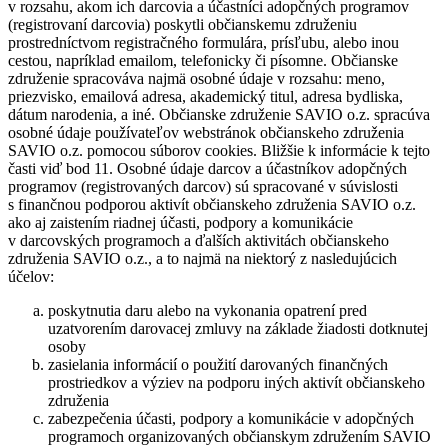
v rozsahu, akom ich darcovia a účastníci adopčných programov
(registrovaní darcovia) poskytli občianskemu združeniu
prostredníctvom registračného formulára, prísľubu, alebo inou
cestou, napríklad emailom, telefonicky či písomne. Občianske
združenie spracováva najmä osobné údaje v rozsahu: meno,
priezvisko, emailová adresa, akademický titul, adresa bydliska,
dátum narodenia, a iné. Občianske združenie SAVIO o.z. spracúva
osobné údaje používateľov webstránok občianskeho združenia
SAVIO o.z. pomocou súborov cookies. Bližšie k informácie k tejto
časti viď bod 11. Osobné údaje darcov a účastníkov adopčných
programov (registrovaných darcov) sú spracované v súvislosti
s finančnou podporou aktivít občianskeho združenia SAVIO o.z.
ako aj zaistením riadnej účasti, podpory a komunikácie
v darcovských programoch a ďalších aktivitách občianskeho
združenia SAVIO o.z., a to najmä na niektorý z nasledujúcich
účelov:
poskytnutia daru alebo na vykonania opatrení pred
uzatvorením darovacej zmluvy na základe žiadosti dotknutej
osoby
zasielania informácií o použití darovaných finančných
prostriedkov a výziev na podporu iných aktivít občianskeho
združenia
zabezpečenia účasti, podpory a komunikácie v adopčných
programoch organizovaných občianskym združením SAVIO