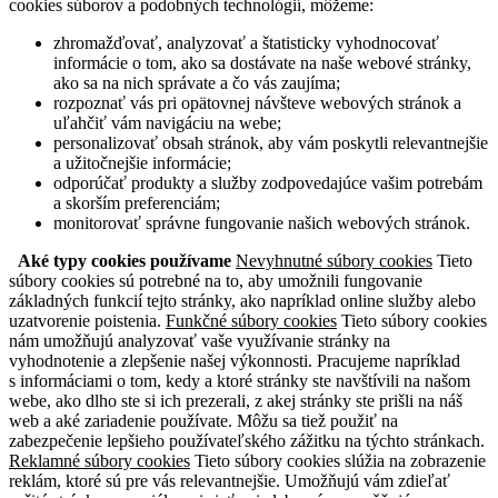
cookies súborov a podobných technológií, môžeme:
zhromažďovať, analyzovať a štatisticky vyhodnocovať
informácie o tom, ako sa dostávate na naše webové stránky,
ako sa na nich správate a čo vás zaujíma;
rozpoznať vás pri opätovnej návšteve webových stránok a
uľahčiť vám navigáciu na webe;
personalizovať obsah stránok, aby vám poskytli relevantnejšie
a užitočnejšie informácie;
odporúčať produkty a služby zodpovedajúce vašim potrebám
a skorším preferenciám;
monitorovať správne fungovanie našich webových stránok.
Aké typy cookies používame
Nevyhnutné súbory cookies
Tieto
súbory cookies sú potrebné na to, aby umožnili fungovanie
základných funkcií tejto stránky, ako napríklad online služby alebo
uzatvorenie poistenia.
Funkčné súbory cookies
Tieto súbory cookies
nám umožňujú analyzovať vaše využívanie stránky na
vyhodnotenie a zlepšenie našej výkonnosti. Pracujeme napríklad
s informáciami o tom, kedy a ktoré stránky ste navštívili na našom
webe, ako dlho ste si ich prezerali, z akej stránky ste prišli na náš
web a aké zariadenie používate. Môžu sa tiež použiť na
zabezpečenie lepšieho používateľského zážitku na týchto stránkach.
Reklamné súbory cookies
Tieto súbory cookies slúžia na zobrazenie
reklám, ktoré sú pre vás relevantnejšie. Umožňujú vám zdieľať