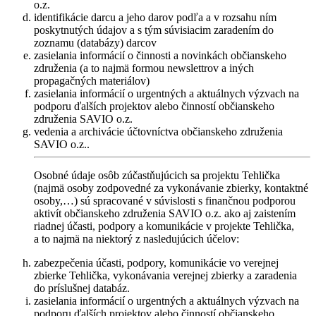
o.z.
identifikácie darcu a jeho darov podľa a v rozsahu ním
poskytnutých údajov a s tým súvisiacim zaradením do
zoznamu (databázy) darcov
zasielania informácií o činnosti a novinkách občianskeho
združenia (a to najmä formou newslettrov a iných
propagačných materiálov)
zasielania informácií o urgentných a aktuálnych výzvach na
podporu ďalších projektov alebo činností občianskeho
združenia SAVIO o.z.
vedenia a archivácie účtovníctva občianskeho združenia
SAVIO o.z..
Osobné údaje osôb zúčastňujúcich sa projektu Tehlička
(najmä osoby zodpovedné za vykonávanie zbierky, kontaktné
osoby,…) sú spracované v súvislosti s finančnou podporou
aktivít občianskeho združenia SAVIO o.z. ako aj zaistením
riadnej účasti, podpory a komunikácie v projekte Tehlička,
a to najmä na niektorý z nasledujúcich účelov:
zabezpečenia účasti, podpory, komunikácie vo verejnej
zbierke Tehlička, vykonávania verejnej zbierky a zaradenia
do príslušnej databáz.
zasielania informácií o urgentných a aktuálnych výzvach na
podporu ďalších projektov alebo činností občianskeho