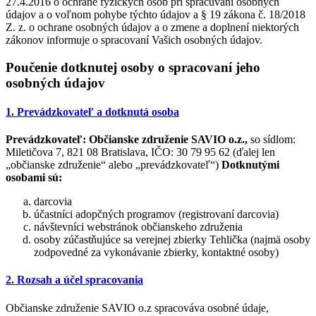
27.4.2016 o ochrane fyzických osôb pri spracúvaní osobných
údajov a o voľnom pohybe týchto údajov a § 19 zákona č. 18/2018
Z. z. o ochrane osobných údajov a o zmene a doplnení niektorých
zákonov informuje o spracovaní Vašich osobných údajov.
Poučenie dotknutej osoby o spracovaní jeho
osobných údajov
1. Prevádzkovateľ a dotknutá osoba
Prevádzkovateľ:
Občianske združenie SAVIO o.z.,
so sídlom:
Miletičova 7, 821 08 Bratislava, IČO: 30 79 95 62 (ďalej len
„občianske združenie“ alebo „prevádzkovateľ“)
Dotknutými
osobami sú:
darcovia
účastníci adopčných programov (registrovaní darcovia)
návštevníci webstránok občianskeho združenia
osoby zúčastňujúce sa verejnej zbierky Tehlička (najmä osoby
zodpovedné za vykonávanie zbierky, kontaktné osoby)
2. Rozsah a účel spracovania
Občianske združenie SAVIO o.z spracováva osobné údaje,