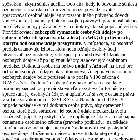
spôsobom, akým súhlas udelila. Odo dňa, kedy je odvolanie súhlasu
oznámené občianskemu združeniu, môže prevádzkovateľ
spracovávať osobné údaje len v rozsahu iného právneho dôvodu
spracovania, t.j. najmä pri plnení svojich právnych povinností, alebo
pre účely ochrany práv a právnych nárokov, ako sú popísané vyššie.
Prevádzkovateľ
zabezpečí vymazanie osobných údajov po
splnení účelu ich spracovania, a to aj u všetkých príjemcoch,
ktorým boli osobné údaje poskytnuté
. V prípadoch, ak osobitný
predpis ustanovuje lehotu, ktorá neumožňuje osobný údaj
likvidovať bezprostredne, zabezpečí prevádzkovateľ likvidáciu
osobných údajov až po uplynutí lehoty stanovenej v osobitnom
predpise. Dotknutá osoba má
právo podať sťažnosť
na Úrad pre
ochranu osobných údajov ak sa domnieva, že jej právo na ochranu
osobných údajov bolo porušené, a to podľa § 100 zákona č.
18/2018 Z.z.. Dotknutá osoba má rovnako právo na základe
písomnej žiadosti od prevádzkovateľa vyžadovať informácie o
spracovaní jej osobných údajov a uplatňovať si svoje ostatné práva
v súlade so zákonom č. 18/2018 Z.z. a Nariadením GDPR. V
prípade požiadavky má dotknutá osoba právo, aby oprávnená
osoba, ktorá bude spracúvať jej osobné údaje preukázala svoju
totožnosť, prípadne poskytla ďalšie doplňujúce údaje, ako sú najmä
oznámenie osobitného zákona (právneho podkladu), na základe
ktorého sú osobné údaje spracúvané a dobrovoľnosti poskytnúť
osobné údaje. Bližšie informácie o právach dotknutej osoby v
súvislosti s ochranou osobných údajov sú dostupné aj na webovom