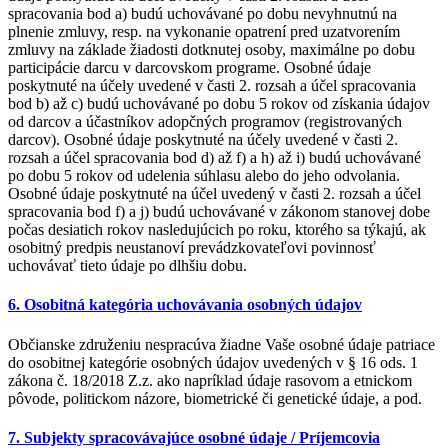
spracovania bod a) budú uchovávané po dobu nevyhnutnú na
plnenie zmluvy, resp. na vykonanie opatrení pred uzatvorením
zmluvy na základe žiadosti dotknutej osoby, maximálne po dobu
participácie darcu v darcovskom programe. Osobné údaje
poskytnuté na účely uvedené v časti 2. rozsah a účel spracovania
bod b) až c) budú uchovávané po dobu 5 rokov od získania údajov
od darcov a účastníkov adopčných programov (registrovaných
darcov). Osobné údaje poskytnuté na účely uvedené v časti 2.
rozsah a účel spracovania bod d) až f) a h) až i) budú uchovávané
po dobu 5 rokov od udelenia súhlasu alebo do jeho odvolania.
Osobné údaje poskytnuté na účel uvedený v časti 2. rozsah a účel
spracovania bod f) a j) budú uchovávané v zákonom stanovej dobe
počas desiatich rokov nasledujúcich po roku, ktorého sa týkajú, ak
osobitný predpis neustanoví prevádzkovateľovi povinnosť
uchovávať tieto údaje po dlhšiu dobu.
6. Osobitná kategória uchovávania osobných údajov
Občianske združeniu nespracúva žiadne Vaše osobné údaje patriace
do osobitnej kategórie osobných údajov uvedených v § 16 ods. 1
zákona č. 18/2018 Z.z. ako napríklad údaje rasovom a etnickom
pôvode, politickom názore, biometrické či genetické údaje, a pod.
7. Subjekty spracovávajúce osobné údaje / Príjemcovia