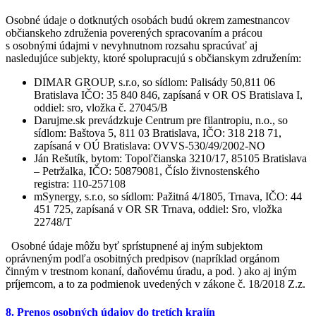
Osobné údaje o dotknutých osobách budú okrem zamestnancov
občianskeho združenia poverených spracovaním a prácou
s osobnými údajmi v nevyhnutnom rozsahu spracúvať aj
nasledujúce subjekty, ktoré spolupracujú s občianskym združením:
DIMAR GROUP, s.r.o, so sídlom: Palisády 50,811 06
Bratislava IČO: 35 840 846, zapísaná v OR OS Bratislava I,
oddiel: sro, vložka č. 27045/B
Darujme.sk prevádzkuje Centrum pre filantropiu, n.o., so
sídlom: Baštova 5, 811 03 Bratislava, IČO: 318 218 71,
zapísaná v OÚ Bratislava: OVVS-530/49/2002-NO
Ján Rešutík, bytom: Topoľčianska 3210/17, 85105 Bratislava
– Petržalka, IČO: 50879081, Číslo živnostenského
registra: 110-257108
mSynergy, s.r.o, so sídlom: Pažitná 4/1805, Trnava, IČO: 44
451 725, zapísaná v OR SR Trnava, oddiel: Sro, vložka
22748/T
Osobné údaje môžu byť sprístupnené aj iným subjektom
oprávneným podľa osobitných predpisov (napríklad orgánom
činným v trestnom konaní, daňovému úradu, a pod. ) ako aj iným
príjemcom, a to za podmienok uvedených v zákone č. 18/2018 Z.z.
8. Prenos osobných údajov do tretích krajín