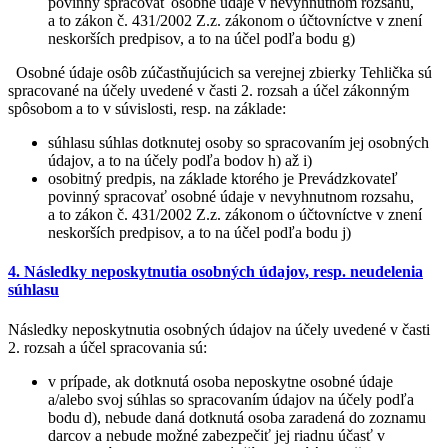
povinný spracovať osobné údaje v nevyhnutnom rozsahu,
a to zákon č. 431/2002 Z.z. zákonom o účtovníctve v znení
neskorších predpisov, a to na účel podľa bodu g)
Osobné údaje osôb zúčastňujúcich sa verejnej zbierky Tehlička sú
spracované na účely uvedené v časti 2. rozsah a účel zákonným
spôsobom a to v súvislosti, resp. na základe:
súhlasu súhlas dotknutej osoby so spracovaním jej osobných
údajov, a to na účely podľa bodov h) až i)
osobitný predpis, na základe ktorého je Prevádzkovateľ
povinný spracovať osobné údaje v nevyhnutnom rozsahu,
a to zákon č. 431/2002 Z.z. zákonom o účtovníctve v znení
neskorších predpisov, a to na účel podľa bodu j)
4. Následky neposkytnutia osobných údajov, resp. neudelenia
súhlasu
Následky neposkytnutia osobných údajov na účely uvedené v časti
2. rozsah a účel spracovania sú:
v prípade, ak dotknutá osoba neposkytne osobné údaje
a/alebo svoj súhlas so spracovaním údajov na účely podľa
bodu d), nebude daná dotknutá osoba zaradená do zoznamu
darcov a nebude možné zabezpečiť jej riadnu účasť v