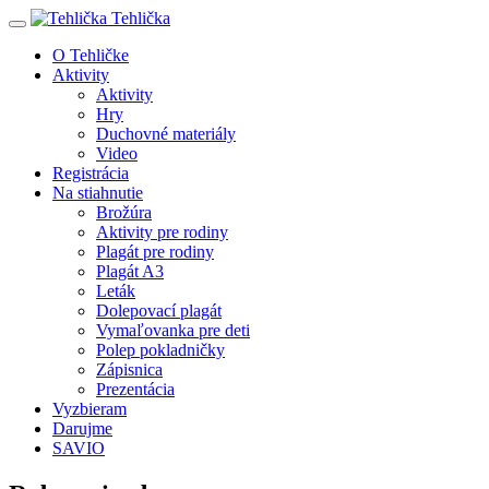
Tehlička
O Tehličke
Aktivity
Aktivity
Hry
Duchovné materiály
Video
Registrácia
Na stiahnutie
Brožúra
Aktivity pre rodiny
Plagát pre rodiny
Plagát A3
Leták
Dolepovací plagát
Vymaľovanka pre deti
Polep pokladničky
Zápisnica
Prezentácia
Vyzbieram
Darujme
SAVIO