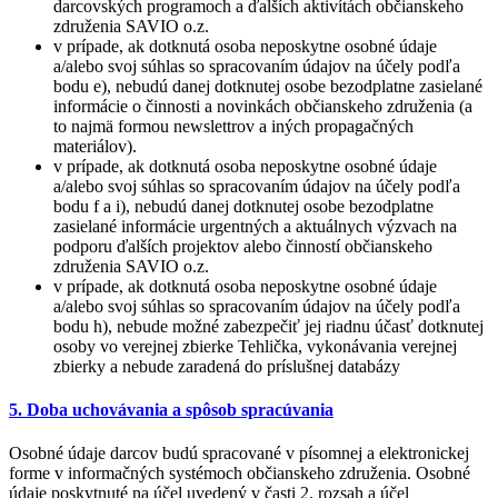
darcovských programoch a ďalších aktivítách občianskeho
združenia SAVIO o.z.
v prípade, ak dotknutá osoba neposkytne osobné údaje
a/alebo svoj súhlas so spracovaním údajov na účely podľa
bodu e), nebudú danej dotknutej osobe bezodplatne zasielané
informácie o činnosti a novinkách občianskeho združenia (a
to najmä formou newslettrov a iných propagačných
materiálov).
v prípade, ak dotknutá osoba neposkytne osobné údaje
a/alebo svoj súhlas so spracovaním údajov na účely podľa
bodu f a i), nebudú danej dotknutej osobe bezodplatne
zasielané informácie urgentných a aktuálnych výzvach na
podporu ďalších projektov alebo činností občianskeho
združenia SAVIO o.z.
v prípade, ak dotknutá osoba neposkytne osobné údaje
a/alebo svoj súhlas so spracovaním údajov na účely podľa
bodu h), nebude možné zabezpečiť jej riadnu účasť dotknutej
osoby vo verejnej zbierke Tehlička, vykonávania verejnej
zbierky a nebude zaradená do príslušnej databázy
5. Doba uchovávania a spôsob spracúvania
Osobné údaje darcov budú spracované v písomnej a elektronickej
forme v informačných systémoch občianskeho združenia. Osobné
údaje poskytnuté na účel uvedený v časti 2. rozsah a účel