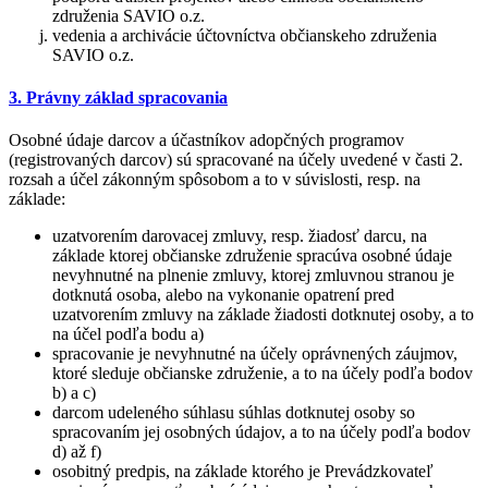
združenia SAVIO o.z.
vedenia a archivácie účtovníctva občianskeho združenia
SAVIO o.z.
3. Právny základ spracovania
Osobné údaje darcov a účastníkov adopčných programov
(registrovaných darcov) sú spracované na účely uvedené v časti 2.
rozsah a účel zákonným spôsobom a to v súvislosti, resp. na
základe:
uzatvorením darovacej zmluvy, resp. žiadosť darcu, na
základe ktorej občianske združenie spracúva osobné údaje
nevyhnutné na plnenie zmluvy, ktorej zmluvnou stranou je
dotknutá osoba, alebo na vykonanie opatrení pred
uzatvorením zmluvy na základe žiadosti dotknutej osoby, a to
na účel podľa bodu a)
spracovanie je nevyhnutné na účely oprávnených záujmov,
ktoré sleduje občianske združenie, a to na účely podľa bodov
b) a c)
darcom udeleného súhlasu súhlas dotknutej osoby so
spracovaním jej osobných údajov, a to na účely podľa bodov
d) až f)
osobitný predpis, na základe ktorého je Prevádzkovateľ