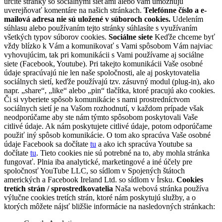
určité stránky so sociálnymi sieťami alebo vám umožňujú
uverejňovať komentáre na našich stránkach.
Telefónne číslo a e-
mailová adresa nie sú uložené v súboroch cookies.
Udelením
súhlasu alebo používaním tejto stránky súhlasíte s využívaním
všetkých typov súborov cookies.
Sociálne siete
Keďže chceme byť
vždy blízko k Vám a komunikovať s Vami spôsobom Vám najviac
vyhovujúcim, tak pri komunikácii s Vami používame aj sociálne
siete (Facebook, Youtube). Pri takejto komunikácii Vaše osobné
údaje spracúvajú nie len naše spoločnosti, ale aj poskytovatelia
sociálnych sietí, keďže používajú tzv. zásuvný modul (plug-in), ako
napr. „share“, „like“ alebo „pin“ tlačítka, ktoré pracujú ako cookies.
Či si vyberiete spôsob komunikácie s nami prostredníctvom
sociálnych sietí je na Vašom rozhodnutí, v každom prípade však
neodporúčame aby ste nám týmto spôsobom poskytovali Vaše
citlivé údaje. Ak nám poskytujete citlivé údaje, potom odporúčame
použiť iný spôsob komunikácie. O tom ako spracúva Vaše osobné
údaje Facebook sa dočítate
tu
a ako ich spracúva Youtube sa
dočítate
tu
. Tieto cookies nie sú potrebné na to, aby mohla stránka
fungovať. Plnia iba analytické, marketingové a iné účely pre
spoločnosť YouTube LLC, so sídlom v Spojených štátoch
amerických a Facebook Ireland Ltd. so sídlom v Írsku.
Cookies
tretích strán / sprostredkovatelia
Naša webová stránka používa
výlučne cookies tretích strán, ktoré nám poskytujú služby, a o
ktorých môžete nájsť bližšie informácie na nasledovných stránkach: