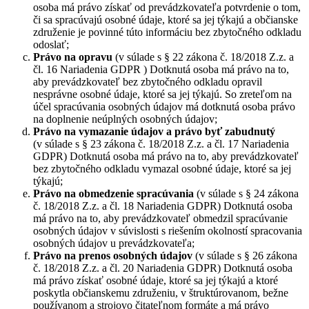
osoba má právo získať od prevádzkovateľa potvrdenie o tom,
či sa spracúvajú osobné údaje, ktoré sa jej týkajú a občianske
združenie je povinné túto informáciu bez zbytočného odkladu
odoslať;
Právo na opravu
(v súlade s § 22 zákona č. 18/2018 Z.z. a
čl. 16 Nariadenia GDPR ) Dotknutá osoba má právo na to,
aby prevádzkovateľ bez zbytočného odkladu opravil
nesprávne osobné údaje, ktoré sa jej týkajú. So zreteľom na
účel spracúvania osobných údajov má dotknutá osoba právo
na doplnenie neúplných osobných údajov;
Právo na vymazanie údajov a právo byť zabudnutý
(v súlade s § 23 zákona č. 18/2018 Z.z. a čl. 17 Nariadenia
GDPR) Dotknutá osoba má právo na to, aby prevádzkovateľ
bez zbytočného odkladu vymazal osobné údaje, ktoré sa jej
týkajú;
Právo na obmedzenie spracúvania
(v súlade s § 24 zákona
č. 18/2018 Z.z. a čl. 18 Nariadenia GDPR) Dotknutá osoba
má právo na to, aby prevádzkovateľ obmedzil spracúvanie
osobných údajov v súvislosti s riešením okolností spracovania
osobných údajov u prevádzkovateľa;
Právo na prenos osobných údajov
(v súlade s § 26 zákona
č. 18/2018 Z.z. a čl. 20 Nariadenia GDPR) Dotknutá osoba
má právo získať osobné údaje, ktoré sa jej týkajú a ktoré
poskytla občianskemu združeniu, v štruktúrovanom, bežne
používanom a strojovo čitateľnom formáte a má právo