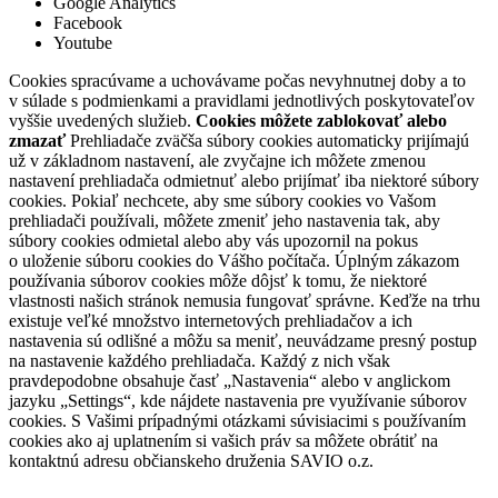
Google Analytics
Facebook
Youtube
Cookies spracúvame a uchovávame počas nevyhnutnej doby a to
v súlade s podmienkami a pravidlami jednotlivých poskytovateľov
vyššie uvedených služieb.
Cookies môžete zablokovať alebo
zmazať
Prehliadače zväčša súbory cookies automaticky prijímajú
už v základnom nastavení, ale zvyčajne ich môžete zmenou
nastavení prehliadača odmietnuť alebo prijímať iba niektoré súbory
cookies. Pokiaľ nechcete, aby sme súbory cookies vo Vašom
prehliadači používali, môžete zmeniť jeho nastavenia tak, aby
súbory cookies odmietal alebo aby vás upozornil na pokus
o uloženie súboru cookies do Vášho počítača. Úplným zákazom
používania súborov cookies môže dôjsť k tomu, že niektoré
vlastnosti našich stránok nemusia fungovať správne. Keďže na trhu
existuje veľké množstvo internetových prehliadačov a ich
nastavenia sú odlišné a môžu sa meniť, neuvádzame presný postup
na nastavenie každého prehliadača. Každý z nich však
pravdepodobne obsahuje časť „Nastavenia“ alebo v anglickom
jazyku „Settings“, kde nájdete nastavenia pre využívanie súborov
cookies. S Vašimi prípadnými otázkami súvisiacimi s používaním
cookies ako aj uplatnením si vašich práv sa môžete obrátiť na
kontaktnú adresu občianskeho druženia SAVIO o.z.