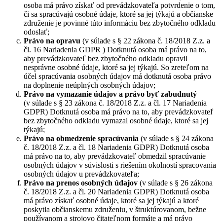
osoba má právo získať od prevádzkovateľa potvrdenie o tom,
či sa spracúvajú osobné údaje, ktoré sa jej týkajú a občianske
združenie je povinné túto informáciu bez zbytočného odkladu
odoslať;
Právo na opravu
(v súlade s § 22 zákona č. 18/2018 Z.z. a
čl. 16 Nariadenia GDPR ) Dotknutá osoba má právo na to,
aby prevádzkovateľ bez zbytočného odkladu opravil
nesprávne osobné údaje, ktoré sa jej týkajú. So zreteľom na
účel spracúvania osobných údajov má dotknutá osoba právo
na doplnenie neúplných osobných údajov;
Právo na vymazanie údajov a právo byť zabudnutý
(v súlade s § 23 zákona č. 18/2018 Z.z. a čl. 17 Nariadenia
GDPR) Dotknutá osoba má právo na to, aby prevádzkovateľ
bez zbytočného odkladu vymazal osobné údaje, ktoré sa jej
týkajú;
Právo na obmedzenie spracúvania
(v súlade s § 24 zákona
č. 18/2018 Z.z. a čl. 18 Nariadenia GDPR) Dotknutá osoba
má právo na to, aby prevádzkovateľ obmedzil spracúvanie
osobných údajov v súvislosti s riešením okolností spracovania
osobných údajov u prevádzkovateľa;
Právo na prenos osobných údajov
(v súlade s § 26 zákona
č. 18/2018 Z.z. a čl. 20 Nariadenia GDPR) Dotknutá osoba
má právo získať osobné údaje, ktoré sa jej týkajú a ktoré
poskytla občianskemu združeniu, v štruktúrovanom, bežne
používanom a strojovo čitateľnom formáte a má právo