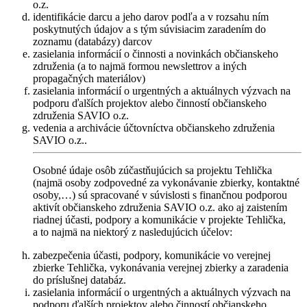
o.z.
identifikácie darcu a jeho darov podľa a v rozsahu ním
poskytnutých údajov a s tým súvisiacim zaradením do
zoznamu (databázy) darcov
zasielania informácií o činnosti a novinkách občianskeho
združenia (a to najmä formou newslettrov a iných
propagačných materiálov)
zasielania informácií o urgentných a aktuálnych výzvach na
podporu ďalších projektov alebo činností občianskeho
združenia SAVIO o.z.
vedenia a archivácie účtovníctva občianskeho združenia
SAVIO o.z..
Osobné údaje osôb zúčastňujúcich sa projektu Tehlička
(najmä osoby zodpovedné za vykonávanie zbierky, kontaktné
osoby,…) sú spracované v súvislosti s finančnou podporou
aktivít občianskeho združenia SAVIO o.z. ako aj zaistením
riadnej účasti, podpory a komunikácie v projekte Tehlička,
a to najmä na niektorý z nasledujúcich účelov:
zabezpečenia účasti, podpory, komunikácie vo verejnej
zbierke Tehlička, vykonávania verejnej zbierky a zaradenia
do príslušnej databáz.
zasielania informácií o urgentných a aktuálnych výzvach na
podporu ďalších projektov alebo činností občianskeho