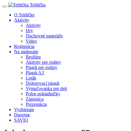
Tehlička
O Tehličke
Aktivity
Aktivity
Hry
Duchovné materiály
Video
Registrácia
Na stiahnutie
Brožúra
Aktivity pre rodiny
Plagát pre rodiny
Plagát A3
Leták
Dolepovací plagát
Vymaľovanka pre deti
Polep pokladničky
Zápisnica
Prezentácia
Vyzbieram
Darujme
SAVIO