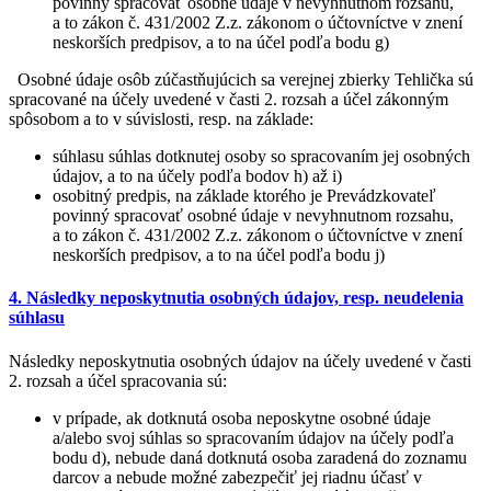
povinný spracovať osobné údaje v nevyhnutnom rozsahu,
a to zákon č. 431/2002 Z.z. zákonom o účtovníctve v znení
neskorších predpisov, a to na účel podľa bodu g)
Osobné údaje osôb zúčastňujúcich sa verejnej zbierky Tehlička sú
spracované na účely uvedené v časti 2. rozsah a účel zákonným
spôsobom a to v súvislosti, resp. na základe:
súhlasu súhlas dotknutej osoby so spracovaním jej osobných
údajov, a to na účely podľa bodov h) až i)
osobitný predpis, na základe ktorého je Prevádzkovateľ
povinný spracovať osobné údaje v nevyhnutnom rozsahu,
a to zákon č. 431/2002 Z.z. zákonom o účtovníctve v znení
neskorších predpisov, a to na účel podľa bodu j)
4. Následky neposkytnutia osobných údajov, resp. neudelenia
súhlasu
Následky neposkytnutia osobných údajov na účely uvedené v časti
2. rozsah a účel spracovania sú:
v prípade, ak dotknutá osoba neposkytne osobné údaje
a/alebo svoj súhlas so spracovaním údajov na účely podľa
bodu d), nebude daná dotknutá osoba zaradená do zoznamu
darcov a nebude možné zabezpečiť jej riadnu účasť v