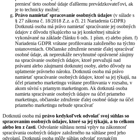
preniesť tieto osobné údaje ďalšiemu prevádzkovateľovi, ak
je to technicky možné;
Právo namietať
spracovanie osobných údajov
(v súlade s
§ 27 zákona č. 18/2018 Z.z. a čl. 21 Nariadenia GDPR)
Dotknutá osoba má právo namietať spracúvanie jej osobných
údajov z dôvodu týkajúceho sa jej konkrétnej situácie
vykonávané na základe článku 6 ods. 1 písm. e) alebo písm. f)
Nariadenia GDPR vrátane profilovania založeného na týchto
ustanoveniach. Občianske združenie nesmie ďalej spracúvať
osobné údaje, ak nepreukáže nevyhnutné oprávnené záujmy
na spracúvanie osobných údajov, ktoré prevažujú nad
právami alebo záujmami dotknutej osoby, alebo dôvody na
uplatnenie právneho nároku. Dotknutá osoba má právo
namietať spracúvanie osobných údajov, ktoré sa jej týkajú, na
účel priameho marketingu vrátane profilovania v rozsahu, v
akom súvisí s priamym marketingom. Ak dotknutá osoba
namieta spracúvanie osobných údajov na účel priameho
marketingu, občianske združenie ďalej osobné údaje na účel
priameho marketingu nebude spracúvať
Dotknutá osoba má
právo kedykoľvek odvolať svoj súhlas so
spracovaním osobných údajov, ktoré sa jej týkajú, a to celkom
alebo len z časti
. Odvolanie súhlasu nemá vplyv na zákonnosť
spracúvania osobných údajov založeného na súhlase pred jeho
odvolaní. Dotknutá osoba môže súhlas odvolať rovnakým