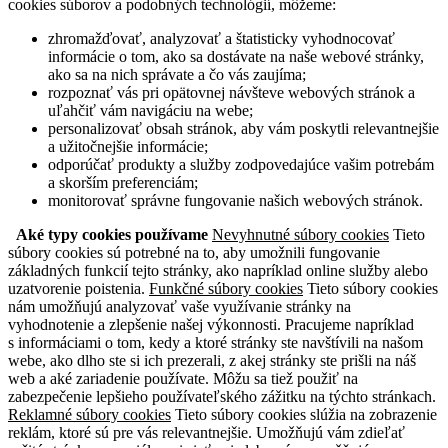
cookies súborov a podobných technológií, môžeme:
zhromažďovať, analyzovať a štatisticky vyhodnocovať
informácie o tom, ako sa dostávate na naše webové stránky,
ako sa na nich správate a čo vás zaujíma;
rozpoznať vás pri opätovnej návšteve webových stránok a
uľahčiť vám navigáciu na webe;
personalizovať obsah stránok, aby vám poskytli relevantnejšie
a užitočnejšie informácie;
odporúčať produkty a služby zodpovedajúce vašim potrebám
a skorším preferenciám;
monitorovať správne fungovanie našich webových stránok.
Aké typy cookies používame
Nevyhnutné súbory cookies
Tieto
súbory cookies sú potrebné na to, aby umožnili fungovanie
základných funkcií tejto stránky, ako napríklad online služby alebo
uzatvorenie poistenia.
Funkčné súbory cookies
Tieto súbory cookies
nám umožňujú analyzovať vaše využívanie stránky na
vyhodnotenie a zlepšenie našej výkonnosti. Pracujeme napríklad
s informáciami o tom, kedy a ktoré stránky ste navštívili na našom
webe, ako dlho ste si ich prezerali, z akej stránky ste prišli na náš
web a aké zariadenie používate. Môžu sa tiež použiť na
zabezpečenie lepšieho používateľského zážitku na týchto stránkach.
Reklamné súbory cookies
Tieto súbory cookies slúžia na zobrazenie
reklám, ktoré sú pre vás relevantnejšie. Umožňujú vám zdieľať