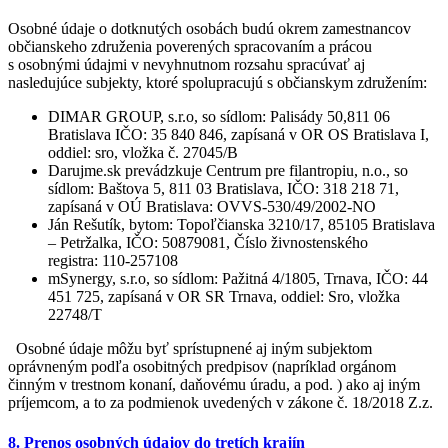
Osobné údaje o dotknutých osobách budú okrem zamestnancov
občianskeho združenia poverených spracovaním a prácou
s osobnými údajmi v nevyhnutnom rozsahu spracúvať aj
nasledujúce subjekty, ktoré spolupracujú s občianskym združením:
DIMAR GROUP, s.r.o, so sídlom: Palisády 50,811 06
Bratislava IČO: 35 840 846, zapísaná v OR OS Bratislava I,
oddiel: sro, vložka č. 27045/B
Darujme.sk prevádzkuje Centrum pre filantropiu, n.o., so
sídlom: Baštova 5, 811 03 Bratislava, IČO: 318 218 71,
zapísaná v OÚ Bratislava: OVVS-530/49/2002-NO
Ján Rešutík, bytom: Topoľčianska 3210/17, 85105 Bratislava
– Petržalka, IČO: 50879081, Číslo živnostenského
registra: 110-257108
mSynergy, s.r.o, so sídlom: Pažitná 4/1805, Trnava, IČO: 44
451 725, zapísaná v OR SR Trnava, oddiel: Sro, vložka
22748/T
Osobné údaje môžu byť sprístupnené aj iným subjektom
oprávneným podľa osobitných predpisov (napríklad orgánom
činným v trestnom konaní, daňovému úradu, a pod. ) ako aj iným
príjemcom, a to za podmienok uvedených v zákone č. 18/2018 Z.z.
8. Prenos osobných údajov do tretích krajín