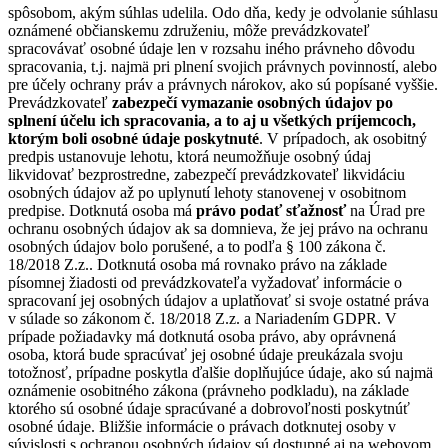
spôsobom, akým súhlas udelila. Odo dňa, kedy je odvolanie súhlasu
oznámené občianskemu združeniu, môže prevádzkovateľ
spracovávať osobné údaje len v rozsahu iného právneho dôvodu
spracovania, t.j. najmä pri plnení svojich právnych povinností, alebo
pre účely ochrany práv a právnych nárokov, ako sú popísané vyššie.
Prevádzkovateľ
zabezpečí vymazanie osobných údajov po
splnení účelu ich spracovania, a to aj u všetkých príjemcoch,
ktorým boli osobné údaje poskytnuté
. V prípadoch, ak osobitný
predpis ustanovuje lehotu, ktorá neumožňuje osobný údaj
likvidovať bezprostredne, zabezpečí prevádzkovateľ likvidáciu
osobných údajov až po uplynutí lehoty stanovenej v osobitnom
predpise. Dotknutá osoba má
právo podať sťažnosť
na Úrad pre
ochranu osobných údajov ak sa domnieva, že jej právo na ochranu
osobných údajov bolo porušené, a to podľa § 100 zákona č.
18/2018 Z.z.. Dotknutá osoba má rovnako právo na základe
písomnej žiadosti od prevádzkovateľa vyžadovať informácie o
spracovaní jej osobných údajov a uplatňovať si svoje ostatné práva
v súlade so zákonom č. 18/2018 Z.z. a Nariadením GDPR. V
prípade požiadavky má dotknutá osoba právo, aby oprávnená
osoba, ktorá bude spracúvať jej osobné údaje preukázala svoju
totožnosť, prípadne poskytla ďalšie doplňujúce údaje, ako sú najmä
oznámenie osobitného zákona (právneho podkladu), na základe
ktorého sú osobné údaje spracúvané a dobrovoľnosti poskytnúť
osobné údaje. Bližšie informácie o právach dotknutej osoby v
súvislosti s ochranou osobných údajov sú dostupné aj na webovom