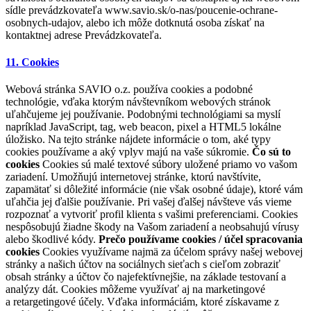
sídle prevádzkovateľa www.savio.sk/o-nas/poucenie-ochrane-
osobnych-udajov, alebo ich môže dotknutá osoba získať na
kontaktnej adrese Prevádzkovateľa.
11. Cookies
Webová stránka SAVIO o.z. používa cookies a podobné
technológie, vďaka ktorým návštevníkom webových stránok
uľahčujeme jej používanie. Podobnými technológiami sa myslí
napríklad JavaScript, tag, web beacon, pixel a HTML5 lokálne
úložisko. Na tejto stránke nájdete informácie o tom, aké typy
cookies používame a aký vplyv majú na vaše súkromie.
Čo sú to
cookies
Cookies sú malé textové súbory uložené priamo vo vašom
zariadení. Umožňujú internetovej stránke, ktorú navštívite,
zapamätať si dôležité informácie (nie však osobné údaje), ktoré vám
uľahčia jej ďalšie používanie. Pri vašej ďalšej návšteve vás vieme
rozpoznať a vytvoriť profil klienta s vašimi preferenciami. Cookies
nespôsobujú žiadne škody na Vašom zariadení a neobsahujú vírusy
alebo škodlivé kódy.
Prečo používame cookies / účel spracovania
cookies
Cookies využívame najmä za účelom správy našej webovej
stránky a našich účtov na sociálnych sieťach s cieľom zobraziť
obsah stránky a účtov čo najefektívnejšie, na základe testovaní a
analýzy dát. Cookies môžeme využívať aj na marketingové
a retargetingové účely. Vďaka informáciám, ktoré získavame z