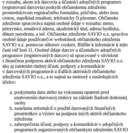
v rozsahu, akom ich darcovia a účastníci adopčných programov
(registrovaní darcovia) poskytli občianskemu združeniu
prostredníctvom registračného formulára, prísľubu, alebo inou
cestou, napríklad emailom, telefonicky či písomne. Občianske
združenie spracováva najmä osobné údaje v rozsahu: meno,
priezvisko, emailová adresa, akademický titul, adresa bydliska,
dátum narodenia, a iné. Občianske združenie SAVIO o.z. spracúva
osobné údaje používateľov webstránok občianskeho združenia
SAVIO o.z. pomocou súborov cookies. Bližšie k informácie k tejto
časti viď bod 11. Osobné údaje darcov a účastníkov adopčných
programov (registrovaných darcov) sú spracované v súvislosti
s finančnou podporou aktivít občianskeho združenia SAVIO o.z.
ako aj zaistením riadnej účasti, podpory a komunikácie
v darcovských programoch a ďalších aktivitách občianskeho
združenia SAVIO o.z., a to najmä na niektorý z nasledujúcich
účelov:
poskytnutia daru alebo na vykonania opatrení pred
uzatvorením darovacej zmluvy na základe žiadosti dotknutej
osoby
zasielania informácií o použití darovaných finančných
prostriedkov a výziev na podporu iných aktivít občianskeho
združenia
zabezpečenia účasti, podpory a komunikácie v adopčných
programoch organizovaných občianskym združením SAVIO