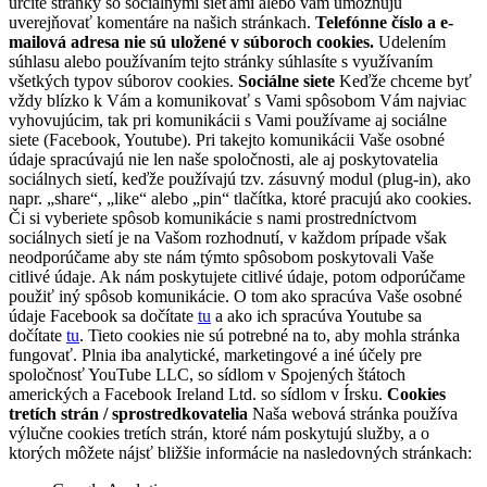
určité stránky so sociálnymi sieťami alebo vám umožňujú
uverejňovať komentáre na našich stránkach.
Telefónne číslo a e-
mailová adresa nie sú uložené v súboroch cookies.
Udelením
súhlasu alebo používaním tejto stránky súhlasíte s využívaním
všetkých typov súborov cookies.
Sociálne siete
Keďže chceme byť
vždy blízko k Vám a komunikovať s Vami spôsobom Vám najviac
vyhovujúcim, tak pri komunikácii s Vami používame aj sociálne
siete (Facebook, Youtube). Pri takejto komunikácii Vaše osobné
údaje spracúvajú nie len naše spoločnosti, ale aj poskytovatelia
sociálnych sietí, keďže používajú tzv. zásuvný modul (plug-in), ako
napr. „share“, „like“ alebo „pin“ tlačítka, ktoré pracujú ako cookies.
Či si vyberiete spôsob komunikácie s nami prostredníctvom
sociálnych sietí je na Vašom rozhodnutí, v každom prípade však
neodporúčame aby ste nám týmto spôsobom poskytovali Vaše
citlivé údaje. Ak nám poskytujete citlivé údaje, potom odporúčame
použiť iný spôsob komunikácie. O tom ako spracúva Vaše osobné
údaje Facebook sa dočítate
tu
a ako ich spracúva Youtube sa
dočítate
tu
. Tieto cookies nie sú potrebné na to, aby mohla stránka
fungovať. Plnia iba analytické, marketingové a iné účely pre
spoločnosť YouTube LLC, so sídlom v Spojených štátoch
amerických a Facebook Ireland Ltd. so sídlom v Írsku.
Cookies
tretích strán / sprostredkovatelia
Naša webová stránka používa
výlučne cookies tretích strán, ktoré nám poskytujú služby, a o
ktorých môžete nájsť bližšie informácie na nasledovných stránkach: