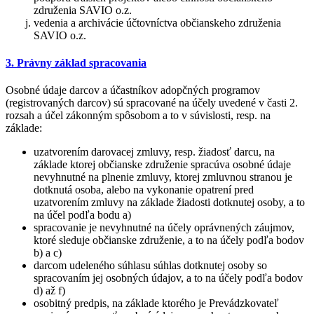
združenia SAVIO o.z.
vedenia a archivácie účtovníctva občianskeho združenia
SAVIO o.z.
3. Právny základ spracovania
Osobné údaje darcov a účastníkov adopčných programov
(registrovaných darcov) sú spracované na účely uvedené v časti 2.
rozsah a účel zákonným spôsobom a to v súvislosti, resp. na
základe:
uzatvorením darovacej zmluvy, resp. žiadosť darcu, na
základe ktorej občianske združenie spracúva osobné údaje
nevyhnutné na plnenie zmluvy, ktorej zmluvnou stranou je
dotknutá osoba, alebo na vykonanie opatrení pred
uzatvorením zmluvy na základe žiadosti dotknutej osoby, a to
na účel podľa bodu a)
spracovanie je nevyhnutné na účely oprávnených záujmov,
ktoré sleduje občianske združenie, a to na účely podľa bodov
b) a c)
darcom udeleného súhlasu súhlas dotknutej osoby so
spracovaním jej osobných údajov, a to na účely podľa bodov
d) až f)
osobitný predpis, na základe ktorého je Prevádzkovateľ