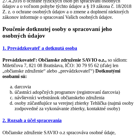
27.4.2016 o ochrane fyzických osôb pri spracúvaní osobných
údajov a o voľnom pohybe týchto údajov a § 19 zákona č. 18/2018
Z. z. o ochrane osobných údajov a o zmene a doplnení niektorých
zákonov informuje o spracovaní Vašich osobných údajov.
Poučenie dotknutej osoby o spracovaní jeho
osobných údajov
1. Prevádzkovateľ a dotknutá osoba
Prevádzkovateľ:
Občianske združenie SAVIO o.z.,
so sídlom:
Miletičova 7, 821 08 Bratislava, IČO: 30 79 95 62 (ďalej len
„občianske združenie“ alebo „prevádzkovateľ“)
Dotknutými
osobami sú:
darcovia
účastníci adopčných programov (registrovaní darcovia)
návštevníci webstránok občianskeho združenia
osoby zúčastňujúce sa verejnej zbierky Tehlička (najmä osoby
zodpovedné za vykonávanie zbierky, kontaktné osoby)
2. Rozsah a účel spracovania
Občianske združenie SAVIO o.z spracováva osobné údaje,