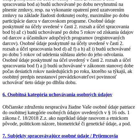
spracovania bod a) budú uchovávané po dobu nevyhnutnú na
plnenie zmluvy, resp. na vykonanie opatrení pred uzatvorením
zmluvy na základe žiadosti dotknutej osoby, maximálne po dobu
participácie darcu v darcovskom programe. Osobné údaje
poskytnuté na účely uvedené v časti 2. rozsah a účel spracovania
bod b) až c) budú uchovávané po dobu 5 rokov od získania údajov
od darcov a účastníkov adopčných programov (registrovaných
darcov). Osobné údaje poskytnuté na účely uvedené v časti 2.
rozsah a účel spracovania bod d) až f) a h) až i) budú uchovávané
po dobu 5 rokov od udelenia súhlasu alebo do jeho odvolania.
Osobné údaje poskytnuté na účel uvedený v časti 2. rozsah a účel
spracovania bod f) a j) budú uchovávané v zákonom stanovej dobe
počas desiatich rokov nasledujúcich po roku, ktorého sa týkajú, ak
osobitný predpis neustanoví prevádzkovateľovi povinnosť
uchovávať tieto údaje po dlhšiu dobu.
6. Osobitná kategória uchovávania osobných údajov
Občianske združeniu nespracúva žiadne Vaše osobné údaje patriace
do osobitnej kategórie osobných údajov uvedených v § 16 ods. 1
zákona č. 18/2018 Z.z. ako napríklad údaje rasovom a etnickom
pôvode, politickom názore, biometrické či genetické údaje, a pod.
7. Subjekty spracovávajúce osobné údaje / Príjemcovia