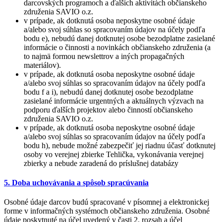
darcovských programoch a ďalších aktivítách občianskeho
združenia SAVIO o.z.
v prípade, ak dotknutá osoba neposkytne osobné údaje
a/alebo svoj súhlas so spracovaním údajov na účely podľa
bodu e), nebudú danej dotknutej osobe bezodplatne zasielané
informácie o činnosti a novinkách občianskeho združenia (a
to najmä formou newslettrov a iných propagačných
materiálov).
v prípade, ak dotknutá osoba neposkytne osobné údaje
a/alebo svoj súhlas so spracovaním údajov na účely podľa
bodu f a i), nebudú danej dotknutej osobe bezodplatne
zasielané informácie urgentných a aktuálnych výzvach na
podporu ďalších projektov alebo činností občianskeho
združenia SAVIO o.z.
v prípade, ak dotknutá osoba neposkytne osobné údaje
a/alebo svoj súhlas so spracovaním údajov na účely podľa
bodu h), nebude možné zabezpečiť jej riadnu účasť dotknutej
osoby vo verejnej zbierke Tehlička, vykonávania verejnej
zbierky a nebude zaradená do príslušnej databázy
5. Doba uchovávania a spôsob spracúvania
Osobné údaje darcov budú spracované v písomnej a elektronickej
forme v informačných systémoch občianskeho združenia. Osobné
údaje poskytnuté na účel uvedený v časti 2. rozsah a účel