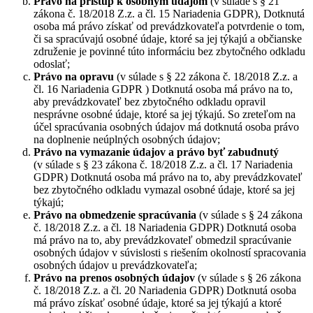
Právo na prístup k osobným údajom
(v súlade s § 21
zákona č. 18/2018 Z.z. a čl. 15 Nariadenia GDPR), Dotknutá
osoba má právo získať od prevádzkovateľa potvrdenie o tom,
či sa spracúvajú osobné údaje, ktoré sa jej týkajú a občianske
združenie je povinné túto informáciu bez zbytočného odkladu
odoslať;
Právo na opravu
(v súlade s § 22 zákona č. 18/2018 Z.z. a
čl. 16 Nariadenia GDPR ) Dotknutá osoba má právo na to,
aby prevádzkovateľ bez zbytočného odkladu opravil
nesprávne osobné údaje, ktoré sa jej týkajú. So zreteľom na
účel spracúvania osobných údajov má dotknutá osoba právo
na doplnenie neúplných osobných údajov;
Právo na vymazanie údajov a právo byť zabudnutý
(v súlade s § 23 zákona č. 18/2018 Z.z. a čl. 17 Nariadenia
GDPR) Dotknutá osoba má právo na to, aby prevádzkovateľ
bez zbytočného odkladu vymazal osobné údaje, ktoré sa jej
týkajú;
Právo na obmedzenie spracúvania
(v súlade s § 24 zákona
č. 18/2018 Z.z. a čl. 18 Nariadenia GDPR) Dotknutá osoba
má právo na to, aby prevádzkovateľ obmedzil spracúvanie
osobných údajov v súvislosti s riešením okolností spracovania
osobných údajov u prevádzkovateľa;
Právo na prenos osobných údajov
(v súlade s § 26 zákona
č. 18/2018 Z.z. a čl. 20 Nariadenia GDPR) Dotknutá osoba
má právo získať osobné údaje, ktoré sa jej týkajú a ktoré