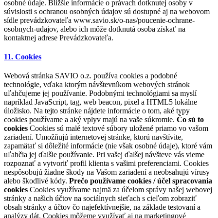
osobné údaje. Bližšie informácie o právach dotknutej osoby v
súvislosti s ochranou osobných údajov sú dostupné aj na webovom
sídle prevádzkovateľa www.savio.sk/o-nas/poucenie-ochrane-
osobnych-udajov, alebo ich môže dotknutá osoba získať na
kontaktnej adrese Prevádzkovateľa.
11. Cookies
Webová stránka SAVIO o.z. používa cookies a podobné
technológie, vďaka ktorým návštevníkom webových stránok
uľahčujeme jej používanie. Podobnými technológiami sa myslí
napríklad JavaScript, tag, web beacon, pixel a HTML5 lokálne
úložisko. Na tejto stránke nájdete informácie o tom, aké typy
cookies používame a aký vplyv majú na vaše súkromie.
Čo sú to
cookies
Cookies sú malé textové súbory uložené priamo vo vašom
zariadení. Umožňujú internetovej stránke, ktorú navštívite,
zapamätať si dôležité informácie (nie však osobné údaje), ktoré vám
uľahčia jej ďalšie používanie. Pri vašej ďalšej návšteve vás vieme
rozpoznať a vytvoriť profil klienta s vašimi preferenciami. Cookies
nespôsobujú žiadne škody na Vašom zariadení a neobsahujú vírusy
alebo škodlivé kódy.
Prečo používame cookies / účel spracovania
cookies
Cookies využívame najmä za účelom správy našej webovej
stránky a našich účtov na sociálnych sieťach s cieľom zobraziť
obsah stránky a účtov čo najefektívnejšie, na základe testovaní a
analýzy dát. Cookies môžeme využívať aj na marketingové