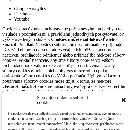
Google Analytics
Facebook
Youtube
Cookies spracúvame a uchovávame počas nevyhnutnej doby a to
v súlade s podmienkami a pravidlami jednotlivých poskytovateľov
vyššie uvedených služieb.
Cookies môžete zablokovať alebo
zmazať
Prehliadače zväčša súbory cookies automaticky prijímajú
už v základnom nastavení, ale zvyčajne ich môžete zmenou
nastavení prehliadača odmietnuť alebo prijímať iba niektoré súbory
cookies. Pokiaľ nechcete, aby sme súbory cookies vo Vašom
prehliadači používali, môžete zmeniť jeho nastavenia tak, aby
súbory cookies odmietal alebo aby vás upozornil na pokus
o uloženie súboru cookies do Vášho počítača. Úplným zákazom
používania súborov cookies môže dôjsť k tomu, že niektoré
vlastnosti našich stránok nemusia fungovať správne. Keďže na trhu
existuje veľké množstvo internetových prehliadačov a ich
nastavenia sú odlišné a môžu sa meniť, neuvádzame presný postup
Spravujte súhlas so súbormi
na nastavenie každého prehliadača. Každý z nich však
cookie
pravdepodobne obsahuje časť „Nastavenia“ alebo v anglickom
jazyku „Settings“, kde nájdete nastavenia pre využívanie súborov
Na poskytovanie tých najlepších skúseností používame technológie, ako sú súbory
cookies. S Vašimi prípadnými otázkami súvisiacimi s používaním
cookie na ukladanie a/alebo prístup k informáciám o zariadení. Súhlas s týmito
cookies ako aj uplatnením si vašich práv sa môžete obrátiť na
technológiami nám umožní spracovávať údaje, ako je správanie pri prehliadaní alebo
kontaktnú adresu občianskeho druženia SAVIO o.z.
jedinečné ID na tejto stránke. Nesúhlas alebo odvolanie súhlasu môže nepriaznivo