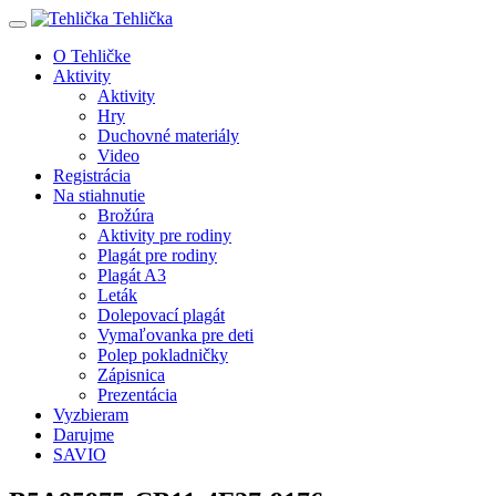
Tehlička
O Tehličke
Aktivity
Aktivity
Hry
Duchovné materiály
Video
Registrácia
Na stiahnutie
Brožúra
Aktivity pre rodiny
Plagát pre rodiny
Plagát A3
Leták
Dolepovací plagát
Vymaľovanka pre deti
Polep pokladničky
Zápisnica
Prezentácia
Vyzbieram
Darujme
SAVIO