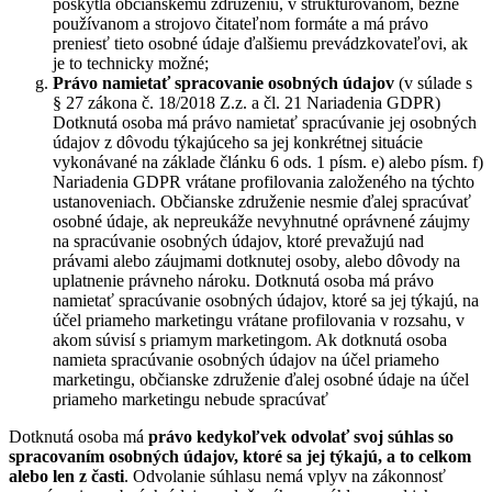
poskytla občianskemu združeniu, v štruktúrovanom, bežne
používanom a strojovo čitateľnom formáte a má právo
preniesť tieto osobné údaje ďalšiemu prevádzkovateľovi, ak
je to technicky možné;
Právo namietať
spracovanie osobných údajov
(v súlade s
§ 27 zákona č. 18/2018 Z.z. a čl. 21 Nariadenia GDPR)
Dotknutá osoba má právo namietať spracúvanie jej osobných
údajov z dôvodu týkajúceho sa jej konkrétnej situácie
vykonávané na základe článku 6 ods. 1 písm. e) alebo písm. f)
Nariadenia GDPR vrátane profilovania založeného na týchto
ustanoveniach. Občianske združenie nesmie ďalej spracúvať
osobné údaje, ak nepreukáže nevyhnutné oprávnené záujmy
na spracúvanie osobných údajov, ktoré prevažujú nad
právami alebo záujmami dotknutej osoby, alebo dôvody na
uplatnenie právneho nároku. Dotknutá osoba má právo
namietať spracúvanie osobných údajov, ktoré sa jej týkajú, na
účel priameho marketingu vrátane profilovania v rozsahu, v
akom súvisí s priamym marketingom. Ak dotknutá osoba
namieta spracúvanie osobných údajov na účel priameho
marketingu, občianske združenie ďalej osobné údaje na účel
priameho marketingu nebude spracúvať
Dotknutá osoba má
právo kedykoľvek odvolať svoj súhlas so
spracovaním osobných údajov, ktoré sa jej týkajú, a to celkom
alebo len z časti
. Odvolanie súhlasu nemá vplyv na zákonnosť