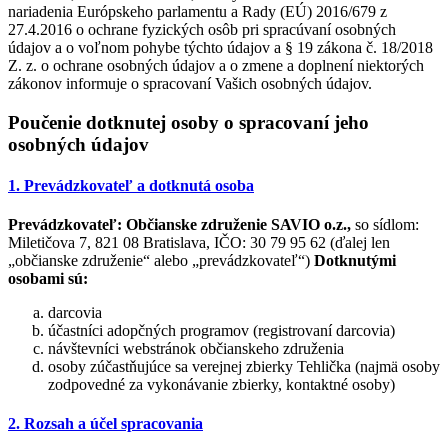
nariadenia Európskeho parlamentu a Rady (EÚ) 2016/679 z
27.4.2016 o ochrane fyzických osôb pri spracúvaní osobných
údajov a o voľnom pohybe týchto údajov a § 19 zákona č. 18/2018
Z. z. o ochrane osobných údajov a o zmene a doplnení niektorých
zákonov informuje o spracovaní Vašich osobných údajov.
Poučenie dotknutej osoby o spracovaní jeho
osobných údajov
1. Prevádzkovateľ a dotknutá osoba
Prevádzkovateľ:
Občianske združenie SAVIO o.z.,
so sídlom:
Miletičova 7, 821 08 Bratislava, IČO: 30 79 95 62 (ďalej len
„občianske združenie“ alebo „prevádzkovateľ“)
Dotknutými
osobami sú:
darcovia
účastníci adopčných programov (registrovaní darcovia)
návštevníci webstránok občianskeho združenia
osoby zúčastňujúce sa verejnej zbierky Tehlička (najmä osoby
zodpovedné za vykonávanie zbierky, kontaktné osoby)
2. Rozsah a účel spracovania