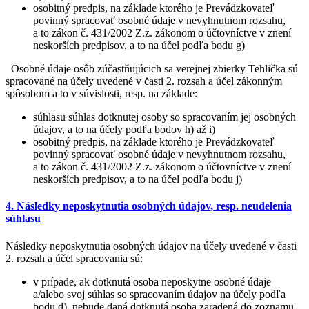
osobitný predpis, na základe ktorého je Prevádzkovateľ
povinný spracovať osobné údaje v nevyhnutnom rozsahu,
a to zákon č. 431/2002 Z.z. zákonom o účtovníctve v znení
neskorších predpisov, a to na účel podľa bodu g)
Osobné údaje osôb zúčastňujúcich sa verejnej zbierky Tehlička sú
spracované na účely uvedené v časti 2. rozsah a účel zákonným
spôsobom a to v súvislosti, resp. na základe:
súhlasu súhlas dotknutej osoby so spracovaním jej osobných
údajov, a to na účely podľa bodov h) až i)
osobitný predpis, na základe ktorého je Prevádzkovateľ
povinný spracovať osobné údaje v nevyhnutnom rozsahu,
a to zákon č. 431/2002 Z.z. zákonom o účtovníctve v znení
neskorších predpisov, a to na účel podľa bodu j)
4. Následky neposkytnutia osobných údajov, resp. neudelenia
súhlasu
Následky neposkytnutia osobných údajov na účely uvedené v časti
2. rozsah a účel spracovania sú:
v prípade, ak dotknutá osoba neposkytne osobné údaje
a/alebo svoj súhlas so spracovaním údajov na účely podľa
bodu d), nebude daná dotknutá osoba zaradená do zoznamu