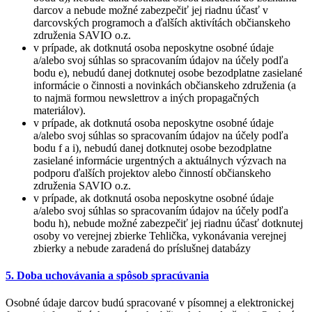
darcov a nebude možné zabezpečiť jej riadnu účasť v
darcovských programoch a ďalších aktivítách občianskeho
združenia SAVIO o.z.
v prípade, ak dotknutá osoba neposkytne osobné údaje
a/alebo svoj súhlas so spracovaním údajov na účely podľa
bodu e), nebudú danej dotknutej osobe bezodplatne zasielané
informácie o činnosti a novinkách občianskeho združenia (a
to najmä formou newslettrov a iných propagačných
materiálov).
v prípade, ak dotknutá osoba neposkytne osobné údaje
a/alebo svoj súhlas so spracovaním údajov na účely podľa
bodu f a i), nebudú danej dotknutej osobe bezodplatne
zasielané informácie urgentných a aktuálnych výzvach na
podporu ďalších projektov alebo činností občianskeho
združenia SAVIO o.z.
v prípade, ak dotknutá osoba neposkytne osobné údaje
a/alebo svoj súhlas so spracovaním údajov na účely podľa
bodu h), nebude možné zabezpečiť jej riadnu účasť dotknutej
osoby vo verejnej zbierke Tehlička, vykonávania verejnej
zbierky a nebude zaradená do príslušnej databázy
5. Doba uchovávania a spôsob spracúvania
Osobné údaje darcov budú spracované v písomnej a elektronickej