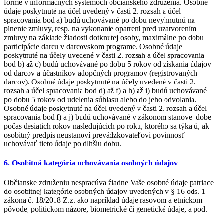
forme v informačných systémoch občianskeho združenia. Osobné
údaje poskytnuté na účel uvedený v časti 2. rozsah a účel
spracovania bod a) budú uchovávané po dobu nevyhnutnú na
plnenie zmluvy, resp. na vykonanie opatrení pred uzatvorením
zmluvy na základe žiadosti dotknutej osoby, maximálne po dobu
participácie darcu v darcovskom programe. Osobné údaje
poskytnuté na účely uvedené v časti 2. rozsah a účel spracovania
bod b) až c) budú uchovávané po dobu 5 rokov od získania údajov
od darcov a účastníkov adopčných programov (registrovaných
darcov). Osobné údaje poskytnuté na účely uvedené v časti 2.
rozsah a účel spracovania bod d) až f) a h) až i) budú uchovávané
po dobu 5 rokov od udelenia súhlasu alebo do jeho odvolania.
Osobné údaje poskytnuté na účel uvedený v časti 2. rozsah a účel
spracovania bod f) a j) budú uchovávané v zákonom stanovej dobe
počas desiatich rokov nasledujúcich po roku, ktorého sa týkajú, ak
osobitný predpis neustanoví prevádzkovateľovi povinnosť
uchovávať tieto údaje po dlhšiu dobu.
6. Osobitná kategória uchovávania osobných údajov
Občianske združeniu nespracúva žiadne Vaše osobné údaje patriace
do osobitnej kategórie osobných údajov uvedených v § 16 ods. 1
zákona č. 18/2018 Z.z. ako napríklad údaje rasovom a etnickom
pôvode, politickom názore, biometrické či genetické údaje, a pod.