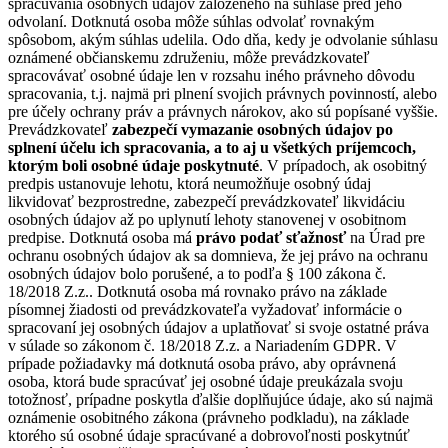
spracúvania osobných údajov založeného na súhlase pred jeho
odvolaní. Dotknutá osoba môže súhlas odvolať rovnakým
spôsobom, akým súhlas udelila. Odo dňa, kedy je odvolanie súhlasu
oznámené občianskemu združeniu, môže prevádzkovateľ
spracovávať osobné údaje len v rozsahu iného právneho dôvodu
spracovania, t.j. najmä pri plnení svojich právnych povinností, alebo
pre účely ochrany práv a právnych nárokov, ako sú popísané vyššie.
Prevádzkovateľ
zabezpečí vymazanie osobných údajov po
splnení účelu ich spracovania, a to aj u všetkých príjemcoch,
ktorým boli osobné údaje poskytnuté
. V prípadoch, ak osobitný
predpis ustanovuje lehotu, ktorá neumožňuje osobný údaj
likvidovať bezprostredne, zabezpečí prevádzkovateľ likvidáciu
osobných údajov až po uplynutí lehoty stanovenej v osobitnom
predpise. Dotknutá osoba má
právo podať sťažnosť
na Úrad pre
ochranu osobných údajov ak sa domnieva, že jej právo na ochranu
osobných údajov bolo porušené, a to podľa § 100 zákona č.
18/2018 Z.z.. Dotknutá osoba má rovnako právo na základe
písomnej žiadosti od prevádzkovateľa vyžadovať informácie o
spracovaní jej osobných údajov a uplatňovať si svoje ostatné práva
v súlade so zákonom č. 18/2018 Z.z. a Nariadením GDPR. V
prípade požiadavky má dotknutá osoba právo, aby oprávnená
osoba, ktorá bude spracúvať jej osobné údaje preukázala svoju
totožnosť, prípadne poskytla ďalšie doplňujúce údaje, ako sú najmä
oznámenie osobitného zákona (právneho podkladu), na základe
ktorého sú osobné údaje spracúvané a dobrovoľnosti poskytnúť