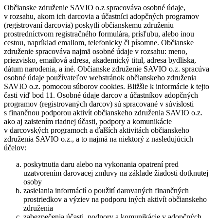
Občianske združenie SAVIO o.z spracováva osobné údaje,
v rozsahu, akom ich darcovia a účastníci adopčných programov
(registrovaní darcovia) poskytli občianskemu združeniu
prostredníctvom registračného formulára, prísľubu, alebo inou
cestou, napríklad emailom, telefonicky či písomne. Občianske
združenie spracováva najmä osobné údaje v rozsahu: meno,
priezvisko, emailová adresa, akademický titul, adresa bydliska,
dátum narodenia, a iné. Občianske združenie SAVIO o.z. spracúva
osobné údaje používateľov webstránok občianskeho združenia
SAVIO o.z. pomocou súborov cookies. Bližšie k informácie k tejto
časti viď bod 11. Osobné údaje darcov a účastníkov adopčných
programov (registrovaných darcov) sú spracované v súvislosti
s finančnou podporou aktivít občianskeho združenia SAVIO o.z.
ako aj zaistením riadnej účasti, podpory a komunikácie
v darcovských programoch a ďalších aktivitách občianskeho
združenia SAVIO o.z., a to najmä na niektorý z nasledujúcich
účelov:
poskytnutia daru alebo na vykonania opatrení pred
uzatvorením darovacej zmluvy na základe žiadosti dotknutej
osoby
zasielania informácií o použití darovaných finančných
prostriedkov a výziev na podporu iných aktivít občianskeho
združenia
zabezpečenia účasti, podpory a komunikácie v adopčných