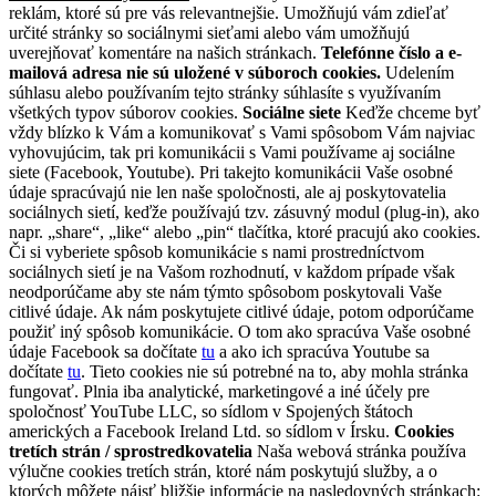
reklám, ktoré sú pre vás relevantnejšie. Umožňujú vám zdieľať
určité stránky so sociálnymi sieťami alebo vám umožňujú
uverejňovať komentáre na našich stránkach.
Telefónne číslo a e-
mailová adresa nie sú uložené v súboroch cookies.
Udelením
súhlasu alebo používaním tejto stránky súhlasíte s využívaním
všetkých typov súborov cookies.
Sociálne siete
Keďže chceme byť
vždy blízko k Vám a komunikovať s Vami spôsobom Vám najviac
vyhovujúcim, tak pri komunikácii s Vami používame aj sociálne
siete (Facebook, Youtube). Pri takejto komunikácii Vaše osobné
údaje spracúvajú nie len naše spoločnosti, ale aj poskytovatelia
sociálnych sietí, keďže používajú tzv. zásuvný modul (plug-in), ako
napr. „share“, „like“ alebo „pin“ tlačítka, ktoré pracujú ako cookies.
Či si vyberiete spôsob komunikácie s nami prostredníctvom
sociálnych sietí je na Vašom rozhodnutí, v každom prípade však
neodporúčame aby ste nám týmto spôsobom poskytovali Vaše
citlivé údaje. Ak nám poskytujete citlivé údaje, potom odporúčame
použiť iný spôsob komunikácie. O tom ako spracúva Vaše osobné
údaje Facebook sa dočítate
tu
a ako ich spracúva Youtube sa
dočítate
tu
. Tieto cookies nie sú potrebné na to, aby mohla stránka
fungovať. Plnia iba analytické, marketingové a iné účely pre
spoločnosť YouTube LLC, so sídlom v Spojených štátoch
amerických a Facebook Ireland Ltd. so sídlom v Írsku.
Cookies
tretích strán / sprostredkovatelia
Naša webová stránka používa
výlučne cookies tretích strán, ktoré nám poskytujú služby, a o
ktorých môžete nájsť bližšie informácie na nasledovných stránkach: