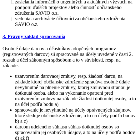
zasielania informácií o urgentných a aktuálnych výzvach na
podporu ďalších projektov alebo činností občianskeho
združenia SAVIO o.z.
vedenia a archivácie účtovníctva občianskeho združenia
SAVIO o.z.
3. Právny základ spracovania
Osobné údaje darcov a účastníkov adopčných programov
(registrovaných darcov) sú spracované na účely uvedené v časti 2.
rozsah a účel zákonným spôsobom a to v súvislosti, resp. na
základe:
uzatvorením darovacej zmluvy, resp. žiadosť darcu, na
základe ktorej občianske združenie spracúva osobné údaje
nevyhnutné na plnenie zmluvy, ktorej zmluvnou stranou je
dotknutá osoba, alebo na vykonanie opatrení pred
uzatvorením zmluvy na základe žiadosti dotknutej osoby, a to
na účel podľa bodu a)
spracovanie je nevyhnutné na účely oprávnených záujmov,
ktoré sleduje občianske združenie, a to na účely podľa bodov
b) a c)
darcom udeleného súhlasu súhlas dotknutej osoby so
spracovaním jej osobných údajov, a to na účely podľa bodov
d) až f)