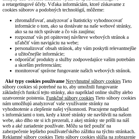
a retargetingové účely. Vďaka informáciám, ktoré získavame z
cookies súborov a podobných technológií, môžeme:
zhromažďovať, analyzovať a štatisticky vyhodnocovať
informácie o tom, ako sa dostávate na naše webové stránky,
ako sa na nich správate a čo vás zaujíma;
rozpoznať vás pri opätovnej návšteve webových stránok a
uľahčiť vám navigáciu na webe;
personalizovať obsah stránok, aby vám poskytli relevantnejšie
a užitočnejšie informácie;
odporúčať produkty a služby zodpovedajúce vašim potrebám
a skorším preferenciám;
monitorovať správne fungovanie našich webových stránok.
Aké typy cookies používame
Nevyhnutné súbory cookies
Tieto
súbory cookies sú potrebné na to, aby umožnili fungovanie
základných funkcií tejto stránky, ako napríklad online služby alebo
uzatvorenie poistenia.
Funkčné súbory cookies
Tieto súbory cookies
nám umožňujú analyzovať vaše využívanie stránky na
vyhodnotenie a zlepšenie našej výkonnosti. Pracujeme napríklad
s informáciami o tom, kedy a ktoré stránky ste navštívili na našom
webe, ako dlho ste si ich prezerali, z akej stránky ste prišli na náš
web a aké zariadenie používate. Môžu sa tiež použiť na
zabezpečenie lepšieho používateľského zážitku na týchto stránkach.
Reklamné súbory cookies
Tieto súbory cookies slúžia na zobrazenie