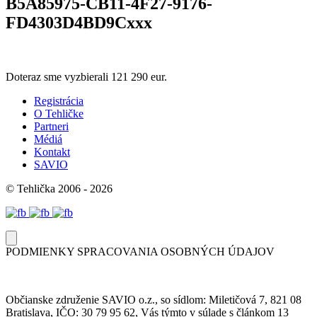
B5A85975-CB11-4F27-9176-
FD4303D4BD9Cxxx
Doteraz sme vyzbierali
121 290 eur.
Registrácia
O Tehličke
Partneri
Médiá
Kontakt
SAVIO
© Tehlička 2006 - 2026
PODMIENKY SPRACOVANIA OSOBNÝCH ÚDAJOV
Občianske združenie SAVIO o.z., so sídlom: Miletičová 7, 821 08
Bratislava, IČO: 30 79 95 62, Vás týmto v súlade s článkom 13