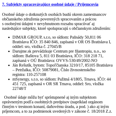
7. Subjekty spracovávajúce osobné údaje / Príjemcovia
Osobné údaje o dotknutých osobách budú okrem zamestnancov
občianskeho združenia poverených spracovaním a prácou
s osobnými údajmi v nevyhnutnom rozsahu spracúvať aj
nasledujúce subjekty, ktoré spolupracujú s občianskym združením:
DIMAR GROUP, s.r.o, so sídlom: Palisády 50,811 06
Bratislava IČO: 35 840 846, zapísaná v OR OS Bratislava I,
oddiel: sro, vložka č. 27045/B
Darujme.sk prevádzkuje Centrum pre filantropiu, n.o., so
sídlom: Baštova 5, 811 03 Bratislava, IČO: 318 218 71,
zapísaná v OÚ Bratislava: OVVS-530/49/2002-NO
Ján Rešutík, bytom: Topoľčianska 3210/17, 85105 Bratislava
– Petržalka, IČO: 50879081, Číslo živnostenského
registra: 110-257108
mSynergy, s.r.o, so sídlom: Pažitná 4/1805, Trnava, IČO: 44
451 725, zapísaná v OR SR Trnava, oddiel: Sro, vložka
22748/T
Osobné údaje môžu byť sprístupnené aj iným subjektom
oprávneným podľa osobitných predpisov (napríklad orgánom
činným v trestnom konaní, daňovému úradu, a pod. ) ako aj iným
príjemcom, a to za podmienok uvedených v zákone č. 18/2018 Z.z.