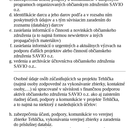
programoch organizovaných občianskym združením SAVIO
o.z.
identifikácie darcu a jeho darov podľa a v rozsahu ním
poskytnutých údajov a s tým súvisiacim zaradením do
zoznamu (databázy) darcov
zasielania informácií o činnosti a novinkách občianskeho
združenia (a to najmä formou newslettrov a iných
propagačných materiálov)
zasielania informácií o urgentných a aktuálnych výzvach na
podporu ďalších projektov alebo činností občianskeho
združenia SAVIO o.z.
vedenia a archivácie účtovníctva občianskeho združenia
SAVIO o.z..
Osobné údaje osôb zúčastňujúcich sa projektu Tehlička
(najmä osoby zodpovedné za vykonávanie zbierky, kontaktné
osoby,…) sú spracované v súvislosti s finančnou podporou
aktivít občianskeho združenia SAVIO o.z. ako aj zaistením
riadnej účasti, podpory a komunikácie v projekte Tehlička,
a to najmä na niektorý z nasledujúcich účelov:
zabezpečenia účasti, podpory, komunikácie vo verejnej
zbierke Tehlička, vykonávania verejnej zbierky a zaradenia
do príslušnej databáz.