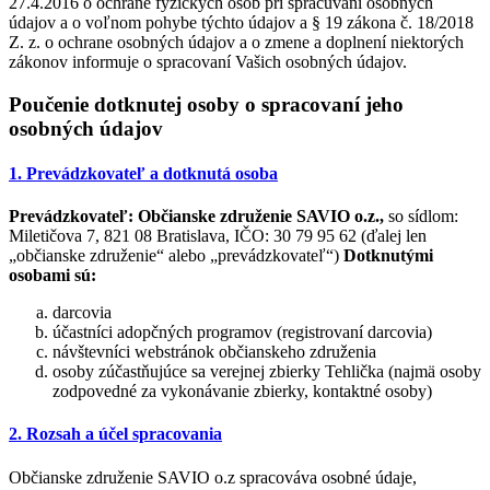
27.4.2016 o ochrane fyzických osôb pri spracúvaní osobných
údajov a o voľnom pohybe týchto údajov a § 19 zákona č. 18/2018
Z. z. o ochrane osobných údajov a o zmene a doplnení niektorých
zákonov informuje o spracovaní Vašich osobných údajov.
Poučenie dotknutej osoby o spracovaní jeho
osobných údajov
1. Prevádzkovateľ a dotknutá osoba
Prevádzkovateľ:
Občianske združenie SAVIO o.z.,
so sídlom:
Miletičova 7, 821 08 Bratislava, IČO: 30 79 95 62 (ďalej len
„občianske združenie“ alebo „prevádzkovateľ“)
Dotknutými
osobami sú:
darcovia
účastníci adopčných programov (registrovaní darcovia)
návštevníci webstránok občianskeho združenia
osoby zúčastňujúce sa verejnej zbierky Tehlička (najmä osoby
zodpovedné za vykonávanie zbierky, kontaktné osoby)
2. Rozsah a účel spracovania
Občianske združenie SAVIO o.z spracováva osobné údaje,