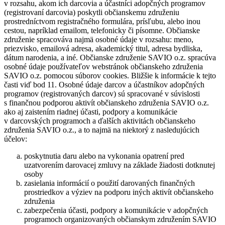
v rozsahu, akom ich darcovia a účastníci adopčných programov
(registrovaní darcovia) poskytli občianskemu združeniu
prostredníctvom registračného formulára, prísľubu, alebo inou
cestou, napríklad emailom, telefonicky či písomne. Občianske
združenie spracováva najmä osobné údaje v rozsahu: meno,
priezvisko, emailová adresa, akademický titul, adresa bydliska,
dátum narodenia, a iné. Občianske združenie SAVIO o.z. spracúva
osobné údaje používateľov webstránok občianskeho združenia
SAVIO o.z. pomocou súborov cookies. Bližšie k informácie k tejto
časti viď bod 11. Osobné údaje darcov a účastníkov adopčných
programov (registrovaných darcov) sú spracované v súvislosti
s finančnou podporou aktivít občianskeho združenia SAVIO o.z.
ako aj zaistením riadnej účasti, podpory a komunikácie
v darcovských programoch a ďalších aktivitách občianskeho
združenia SAVIO o.z., a to najmä na niektorý z nasledujúcich
účelov:
poskytnutia daru alebo na vykonania opatrení pred
uzatvorením darovacej zmluvy na základe žiadosti dotknutej
osoby
zasielania informácií o použití darovaných finančných
prostriedkov a výziev na podporu iných aktivít občianskeho
združenia
zabezpečenia účasti, podpory a komunikácie v adopčných
programoch organizovaných občianskym združením SAVIO