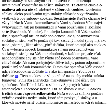
určité stránky so sociálnymi sieťami alebo vám umožňujú
uverejňovať komentáre na našich stránkach.
Telefónne číslo a e-
mailová adresa nie sú uložené v súboroch cookies.
Udelením
súhlasu alebo používaním tejto stránky súhlasíte s využívaním
všetkých typov súborov cookies.
Sociálne siete
Keďže chceme byť
vždy blízko k Vám a komunikovať s Vami spôsobom Vám najviac
vyhovujúcim, tak pri komunikácii s Vami používame aj sociálne
siete (Facebook, Youtube). Pri takejto komunikácii Vaše osobné
údaje spracúvajú nie len naše spoločnosti, ale aj poskytovatelia
sociálnych sietí, keďže používajú tzv. zásuvný modul (plug-in), ako
napr. „share“, „like“ alebo „pin“ tlačítka, ktoré pracujú ako cookies.
Či si vyberiete spôsob komunikácie s nami prostredníctvom
sociálnych sietí je na Vašom rozhodnutí, v každom prípade však
neodporúčame aby ste nám týmto spôsobom poskytovali Vaše
citlivé údaje. Ak nám poskytujete citlivé údaje, potom odporúčame
použiť iný spôsob komunikácie. O tom ako spracúva Vaše osobné
údaje Facebook sa dočítate
tu
a ako ich spracúva Youtube sa
dočítate
tu
. Tieto cookies nie sú potrebné na to, aby mohla stránka
fungovať. Plnia iba analytické, marketingové a iné účely pre
spoločnosť YouTube LLC, so sídlom v Spojených štátoch
amerických a Facebook Ireland Ltd. so sídlom v Írsku.
Cookies
tretích strán / sprostredkovatelia
Naša webová stránka používa
výlučne cookies tretích strán, ktoré nám poskytujú služby, a o
ktorých môžete nájsť bližšie informácie na nasledovných stránkach: