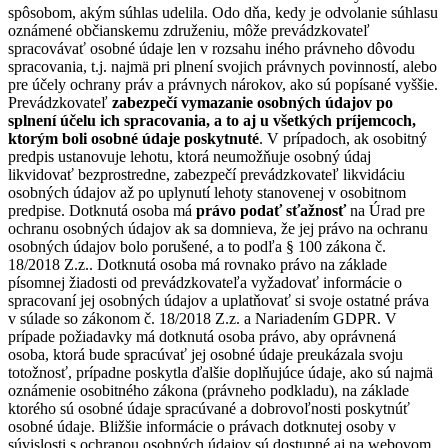
spôsobom, akým súhlas udelila. Odo dňa, kedy je odvolanie súhlasu
oznámené občianskemu združeniu, môže prevádzkovateľ
spracovávať osobné údaje len v rozsahu iného právneho dôvodu
spracovania, t.j. najmä pri plnení svojich právnych povinností, alebo
pre účely ochrany práv a právnych nárokov, ako sú popísané vyššie.
Prevádzkovateľ
zabezpečí vymazanie osobných údajov po
splnení účelu ich spracovania, a to aj u všetkých príjemcoch,
ktorým boli osobné údaje poskytnuté
. V prípadoch, ak osobitný
predpis ustanovuje lehotu, ktorá neumožňuje osobný údaj
likvidovať bezprostredne, zabezpečí prevádzkovateľ likvidáciu
osobných údajov až po uplynutí lehoty stanovenej v osobitnom
predpise. Dotknutá osoba má
právo podať sťažnosť
na Úrad pre
ochranu osobných údajov ak sa domnieva, že jej právo na ochranu
osobných údajov bolo porušené, a to podľa § 100 zákona č.
18/2018 Z.z.. Dotknutá osoba má rovnako právo na základe
písomnej žiadosti od prevádzkovateľa vyžadovať informácie o
spracovaní jej osobných údajov a uplatňovať si svoje ostatné práva
v súlade so zákonom č. 18/2018 Z.z. a Nariadením GDPR. V
prípade požiadavky má dotknutá osoba právo, aby oprávnená
osoba, ktorá bude spracúvať jej osobné údaje preukázala svoju
totožnosť, prípadne poskytla ďalšie doplňujúce údaje, ako sú najmä
oznámenie osobitného zákona (právneho podkladu), na základe
ktorého sú osobné údaje spracúvané a dobrovoľnosti poskytnúť
osobné údaje. Bližšie informácie o právach dotknutej osoby v
súvislosti s ochranou osobných údajov sú dostupné aj na webovom