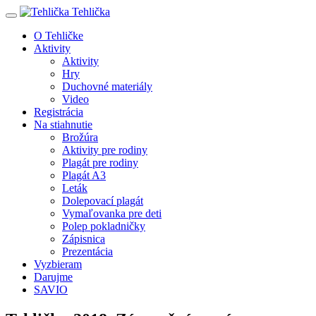
Tehlička
O Tehličke
Aktivity
Aktivity
Hry
Duchovné materiály
Video
Registrácia
Na stiahnutie
Brožúra
Aktivity pre rodiny
Plagát pre rodiny
Plagát A3
Leták
Dolepovací plagát
Vymaľovanka pre deti
Polep pokladničky
Zápisnica
Prezentácia
Vyzbieram
Darujme
SAVIO