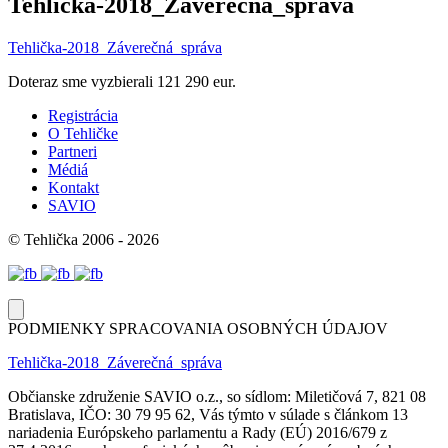
Tehlička-2018_Záverečná_správa
Tehlička-2018_Záverečná_správa
Doteraz sme vyzbierali
121 290 eur.
Registrácia
O Tehličke
Partneri
Médiá
Kontakt
SAVIO
© Tehlička 2006 - 2026
PODMIENKY SPRACOVANIA OSOBNÝCH ÚDAJOV
Tehlička-2018_Záverečná_správa
Občianske združenie SAVIO o.z., so sídlom: Miletičová 7, 821 08
Bratislava, IČO: 30 79 95 62, Vás týmto v súlade s článkom 13
nariadenia Európskeho parlamentu a Rady (EÚ) 2016/679 z