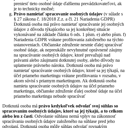
preniesť tieto osobné údaje ďalšiemu prevádzkovateľovi, ak
je to technicky možné;
Právo namietať
spracovanie osobných údajov
(v súlade s
§ 27 zákona č. 18/2018 Z.z. a čl. 21 Nariadenia GDPR)
Dotknutá osoba má právo namietať spracúvanie jej osobných
údajov z dôvodu týkajúceho sa jej konkrétnej situácie
vykonávané na základe článku 6 ods. 1 písm. e) alebo písm. f)
Nariadenia GDPR vrátane profilovania založeného na týchto
ustanoveniach. Občianske združenie nesmie ďalej spracúvať
osobné údaje, ak nepreukáže nevyhnutné oprávnené záujmy
na spracúvanie osobných údajov, ktoré prevažujú nad
právami alebo záujmami dotknutej osoby, alebo dôvody na
uplatnenie právneho nároku. Dotknutá osoba má právo
namietať spracúvanie osobných údajov, ktoré sa jej týkajú, na
účel priameho marketingu vrátane profilovania v rozsahu, v
akom súvisí s priamym marketingom. Ak dotknutá osoba
namieta spracúvanie osobných údajov na účel priameho
marketingu, občianske združenie ďalej osobné údaje na účel
priameho marketingu nebude spracúvať
Dotknutá osoba má
právo kedykoľvek odvolať svoj súhlas so
spracovaním osobných údajov, ktoré sa jej týkajú, a to celkom
alebo len z časti
. Odvolanie súhlasu nemá vplyv na zákonnosť
spracúvania osobných údajov založeného na súhlase pred jeho
odvolaní. Dotknutá osoba môže súhlas odvolať rovnakým