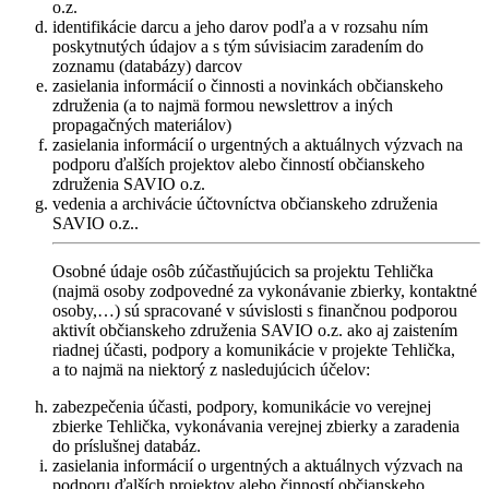
o.z.
identifikácie darcu a jeho darov podľa a v rozsahu ním
poskytnutých údajov a s tým súvisiacim zaradením do
zoznamu (databázy) darcov
zasielania informácií o činnosti a novinkách občianskeho
združenia (a to najmä formou newslettrov a iných
propagačných materiálov)
zasielania informácií o urgentných a aktuálnych výzvach na
podporu ďalších projektov alebo činností občianskeho
združenia SAVIO o.z.
vedenia a archivácie účtovníctva občianskeho združenia
SAVIO o.z..
Osobné údaje osôb zúčastňujúcich sa projektu Tehlička
(najmä osoby zodpovedné za vykonávanie zbierky, kontaktné
osoby,…) sú spracované v súvislosti s finančnou podporou
aktivít občianskeho združenia SAVIO o.z. ako aj zaistením
riadnej účasti, podpory a komunikácie v projekte Tehlička,
a to najmä na niektorý z nasledujúcich účelov:
zabezpečenia účasti, podpory, komunikácie vo verejnej
zbierke Tehlička, vykonávania verejnej zbierky a zaradenia
do príslušnej databáz.
zasielania informácií o urgentných a aktuálnych výzvach na
podporu ďalších projektov alebo činností občianskeho