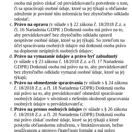
osoba má právo získať od prevádzkovateľa potvrdenie o tom,
či sa spracúvajú osobné údaje, ktoré sa jej týkajú a občianske
združenie je povinné túto informáciu bez zbytočného odkladu
odoslať;
Právo na opravu
(v súlade s § 22 zákona č. 18/2018 Z.z. a
čl. 16 Nariadenia GDPR ) Dotknutá osoba má právo na to,
aby prevádzkovateľ bez zbytočného odkladu opravil
nesprávne osobné údaje, ktoré sa jej týkajú. So zreteľom na
účel spracúvania osobných údajov má dotknutá osoba právo
na doplnenie neúplných osobných údajov;
Právo na vymazanie údajov a právo byť zabudnutý
(v súlade s § 23 zákona č. 18/2018 Z.z. a čl. 17 Nariadenia
GDPR) Dotknutá osoba má právo na to, aby prevádzkovateľ
bez zbytočného odkladu vymazal osobné údaje, ktoré sa jej
týkajú;
Právo na obmedzenie spracúvania
(v súlade s § 24 zákona
č. 18/2018 Z.z. a čl. 18 Nariadenia GDPR) Dotknutá osoba
má právo na to, aby prevádzkovateľ obmedzil spracúvanie
osobných údajov v súvislosti s riešením okolností spracovania
osobných údajov u prevádzkovateľa;
Právo na prenos osobných údajov
(v súlade s § 26 zákona
č. 18/2018 Z.z. a čl. 20 Nariadenia GDPR) Dotknutá osoba
má právo získať osobné údaje, ktoré sa jej týkajú a ktoré
poskytla občianskemu združeniu, v štruktúrovanom, bežne
používanom a strojovo čitateľnom formáte a má právo