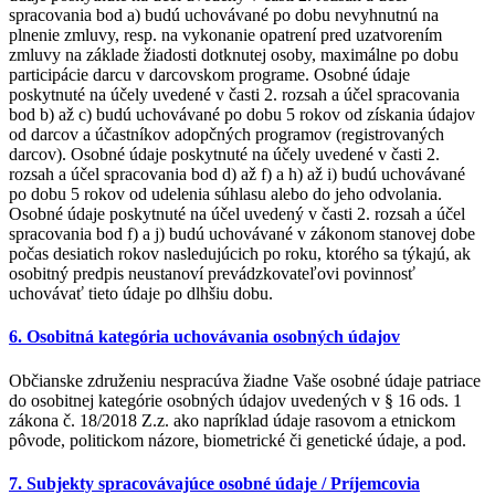
spracovania bod a) budú uchovávané po dobu nevyhnutnú na
plnenie zmluvy, resp. na vykonanie opatrení pred uzatvorením
zmluvy na základe žiadosti dotknutej osoby, maximálne po dobu
participácie darcu v darcovskom programe. Osobné údaje
poskytnuté na účely uvedené v časti 2. rozsah a účel spracovania
bod b) až c) budú uchovávané po dobu 5 rokov od získania údajov
od darcov a účastníkov adopčných programov (registrovaných
darcov). Osobné údaje poskytnuté na účely uvedené v časti 2.
rozsah a účel spracovania bod d) až f) a h) až i) budú uchovávané
po dobu 5 rokov od udelenia súhlasu alebo do jeho odvolania.
Osobné údaje poskytnuté na účel uvedený v časti 2. rozsah a účel
spracovania bod f) a j) budú uchovávané v zákonom stanovej dobe
počas desiatich rokov nasledujúcich po roku, ktorého sa týkajú, ak
osobitný predpis neustanoví prevádzkovateľovi povinnosť
uchovávať tieto údaje po dlhšiu dobu.
6. Osobitná kategória uchovávania osobných údajov
Občianske združeniu nespracúva žiadne Vaše osobné údaje patriace
do osobitnej kategórie osobných údajov uvedených v § 16 ods. 1
zákona č. 18/2018 Z.z. ako napríklad údaje rasovom a etnickom
pôvode, politickom názore, biometrické či genetické údaje, a pod.
7. Subjekty spracovávajúce osobné údaje / Príjemcovia