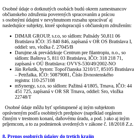
Osobné údaje o dotknutých osobách budú okrem zamestnancov
občianskeho združenia poverených spracovaním a prácou
s osobnými údajmi v nevyhnutnom rozsahu spracúvať aj
nasledujúce subjekty, ktoré spolupracujú s občianskym združením:
DIMAR GROUP, s.r.o, so sídlom: Palisády 50,811 06
Bratislava IČO: 35 840 846, zapísaná v OR OS Bratislava I,
oddiel: sro, vložka č. 27045/B
Darujme.sk prevádzkuje Centrum pre filantropiu, n.o., so
sídlom: Baštova 5, 811 03 Bratislava, IČO: 318 218 71,
zapísaná v OÚ Bratislava: OVVS-530/49/2002-NO
Ján Rešutík, bytom: Topoľčianska 3210/17, 85105 Bratislava
– Petržalka, IČO: 50879081, Číslo živnostenského
registra: 110-257108
mSynergy, s.r.o, so sídlom: Pažitná 4/1805, Trnava, IČO: 44
451 725, zapísaná v OR SR Trnava, oddiel: Sro, vložka
22748/T
Osobné údaje môžu byť sprístupnené aj iným subjektom
oprávneným podľa osobitných predpisov (napríklad orgánom
činným v trestnom konaní, daňovému úradu, a pod. ) ako aj iným
príjemcom, a to za podmienok uvedených v zákone č. 18/2018 Z.z.
8. Prenos osobných údajov do tretích krajín