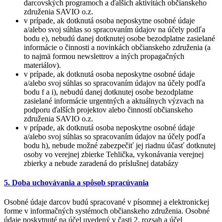
darcovských programoch a ďalších aktivítách občianskeho
združenia SAVIO o.z.
v prípade, ak dotknutá osoba neposkytne osobné údaje
a/alebo svoj súhlas so spracovaním údajov na účely podľa
bodu e), nebudú danej dotknutej osobe bezodplatne zasielané
informácie o činnosti a novinkách občianskeho združenia (a
to najmä formou newslettrov a iných propagačných
materiálov).
v prípade, ak dotknutá osoba neposkytne osobné údaje
a/alebo svoj súhlas so spracovaním údajov na účely podľa
bodu f a i), nebudú danej dotknutej osobe bezodplatne
zasielané informácie urgentných a aktuálnych výzvach na
podporu ďalších projektov alebo činností občianskeho
združenia SAVIO o.z.
v prípade, ak dotknutá osoba neposkytne osobné údaje
a/alebo svoj súhlas so spracovaním údajov na účely podľa
bodu h), nebude možné zabezpečiť jej riadnu účasť dotknutej
osoby vo verejnej zbierke Tehlička, vykonávania verejnej
zbierky a nebude zaradená do príslušnej databázy
5. Doba uchovávania a spôsob spracúvania
Osobné údaje darcov budú spracované v písomnej a elektronickej
forme v informačných systémoch občianskeho združenia. Osobné
údaje poskytnuté na účel uvedený v časti 2. rozsah a účel