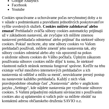
Google Analytics
Facebook
Youtube
Cookies spracúvame a uchovávame počas nevyhnutnej doby a to
v súlade s podmienkami a pravidlami jednotlivých poskytovateľov
vyššie uvedených služieb.
Cookies môžete zablokovať alebo
zmazať
Prehliadače zväčša súbory cookies automaticky prijímajú
už v základnom nastavení, ale zvyčajne ich môžete zmenou
nastavení prehliadača odmietnuť alebo prijímať iba niektoré súbory
cookies. Pokiaľ nechcete, aby sme súbory cookies vo Vašom
prehliadači používali, môžete zmeniť jeho nastavenia tak, aby
súbory cookies odmietal alebo aby vás upozornil na pokus
o uloženie súboru cookies do Vášho počítača. Úplným zákazom
používania súborov cookies môže dôjsť k tomu, že niektoré
vlastnosti našich stránok nemusia fungovať správne. Keďže na trhu
existuje veľké množstvo internetových prehliadačov a ich
nastavenia sú odlišné a môžu sa meniť, neuvádzame presný postup
na nastavenie každého prehliadača. Každý z nich však
pravdepodobne obsahuje časť „Nastavenia“ alebo v anglickom
jazyku „Settings“, kde nájdete nastavenia pre využívanie súborov
cookies. S Vašimi prípadnými otázkami súvisiacimi s používaním
cookies ako aj uplatnením si vašich práv sa môžete obrátiť na
kontaktnú adresu občianskeho druženia SAVIO o.z.