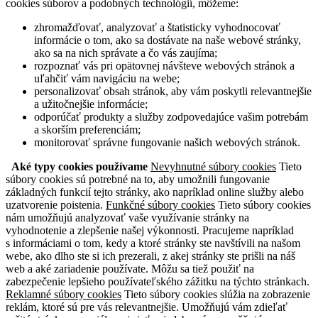
cookies súborov a podobných technológií, môžeme:
zhromažďovať, analyzovať a štatisticky vyhodnocovať
informácie o tom, ako sa dostávate na naše webové stránky,
ako sa na nich správate a čo vás zaujíma;
rozpoznať vás pri opätovnej návšteve webových stránok a
uľahčiť vám navigáciu na webe;
personalizovať obsah stránok, aby vám poskytli relevantnejšie
a užitočnejšie informácie;
odporúčať produkty a služby zodpovedajúce vašim potrebám
a skorším preferenciám;
monitorovať správne fungovanie našich webových stránok.
Aké typy cookies používame
Nevyhnutné súbory cookies
Tieto
súbory cookies sú potrebné na to, aby umožnili fungovanie
základných funkcií tejto stránky, ako napríklad online služby alebo
uzatvorenie poistenia.
Funkčné súbory cookies
Tieto súbory cookies
nám umožňujú analyzovať vaše využívanie stránky na
vyhodnotenie a zlepšenie našej výkonnosti. Pracujeme napríklad
s informáciami o tom, kedy a ktoré stránky ste navštívili na našom
webe, ako dlho ste si ich prezerali, z akej stránky ste prišli na náš
web a aké zariadenie používate. Môžu sa tiež použiť na
zabezpečenie lepšieho používateľského zážitku na týchto stránkach.
Reklamné súbory cookies
Tieto súbory cookies slúžia na zobrazenie
reklám, ktoré sú pre vás relevantnejšie. Umožňujú vám zdieľať