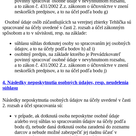
povinný spracovať osobné údaje v nevyhnutnom rozsahu,
a to zákon č. 431/2002 Z.z. zákonom o účtovníctve v znení
neskorších predpisov, a to na účel podľa bodu g)
Osobné údaje osôb zúčastňujúcich sa verejnej zbierky Tehlička sú
spracované na účely uvedené v časti 2. rozsah a účel zákonným
spôsobom a to v súvislosti, resp. na základe:
súhlasu súhlas dotknutej osoby so spracovaním jej osobných
údajov, a to na účely podľa bodov h) až i)
osobitný predpis, na základe ktorého je Prevádzkovateľ
povinný spracovať osobné údaje v nevyhnutnom rozsahu,
a to zákon č. 431/2002 Z.z. zákonom o účtovníctve v znení
neskorších predpisov, a to na účel podľa bodu j)
4. Následky neposkytnutia osobných údajov, resp. neudelenia
súhlasu
Následky neposkytnutia osobných údajov na účely uvedené v časti
2. rozsah a účel spracovania sú:
v prípade, ak dotknutá osoba neposkytne osobné údaje
a/alebo svoj súhlas so spracovaním údajov na účely podľa
bodu d), nebude daná dotknutá osoba zaradená do zoznamu
darcov a nebude možné zabezpečiť jej riadnu účasť v