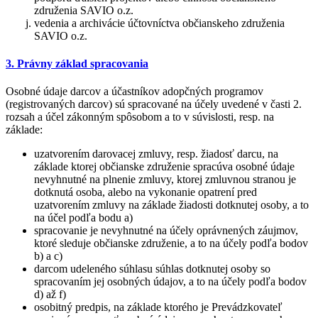
združenia SAVIO o.z.
vedenia a archivácie účtovníctva občianskeho združenia
SAVIO o.z.
3. Právny základ spracovania
Osobné údaje darcov a účastníkov adopčných programov
(registrovaných darcov) sú spracované na účely uvedené v časti 2.
rozsah a účel zákonným spôsobom a to v súvislosti, resp. na
základe:
uzatvorením darovacej zmluvy, resp. žiadosť darcu, na
základe ktorej občianske združenie spracúva osobné údaje
nevyhnutné na plnenie zmluvy, ktorej zmluvnou stranou je
dotknutá osoba, alebo na vykonanie opatrení pred
uzatvorením zmluvy na základe žiadosti dotknutej osoby, a to
na účel podľa bodu a)
spracovanie je nevyhnutné na účely oprávnených záujmov,
ktoré sleduje občianske združenie, a to na účely podľa bodov
b) a c)
darcom udeleného súhlasu súhlas dotknutej osoby so
spracovaním jej osobných údajov, a to na účely podľa bodov
d) až f)
osobitný predpis, na základe ktorého je Prevádzkovateľ