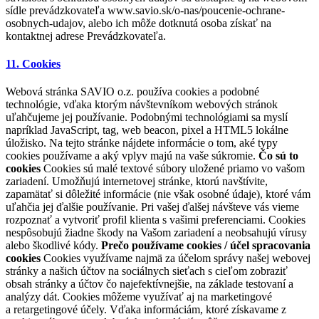
sídle prevádzkovateľa www.savio.sk/o-nas/poucenie-ochrane-
osobnych-udajov, alebo ich môže dotknutá osoba získať na
kontaktnej adrese Prevádzkovateľa.
11. Cookies
Webová stránka SAVIO o.z. používa cookies a podobné
technológie, vďaka ktorým návštevníkom webových stránok
uľahčujeme jej používanie. Podobnými technológiami sa myslí
napríklad JavaScript, tag, web beacon, pixel a HTML5 lokálne
úložisko. Na tejto stránke nájdete informácie o tom, aké typy
cookies používame a aký vplyv majú na vaše súkromie.
Čo sú to
cookies
Cookies sú malé textové súbory uložené priamo vo vašom
zariadení. Umožňujú internetovej stránke, ktorú navštívite,
zapamätať si dôležité informácie (nie však osobné údaje), ktoré vám
uľahčia jej ďalšie používanie. Pri vašej ďalšej návšteve vás vieme
rozpoznať a vytvoriť profil klienta s vašimi preferenciami. Cookies
nespôsobujú žiadne škody na Vašom zariadení a neobsahujú vírusy
alebo škodlivé kódy.
Prečo používame cookies / účel spracovania
cookies
Cookies využívame najmä za účelom správy našej webovej
stránky a našich účtov na sociálnych sieťach s cieľom zobraziť
obsah stránky a účtov čo najefektívnejšie, na základe testovaní a
analýzy dát. Cookies môžeme využívať aj na marketingové
a retargetingové účely. Vďaka informáciám, ktoré získavame z