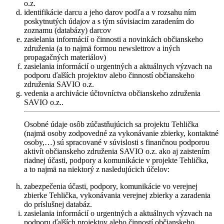
o.z.
identifikácie darcu a jeho darov podľa a v rozsahu ním
poskytnutých údajov a s tým súvisiacim zaradením do
zoznamu (databázy) darcov
zasielania informácií o činnosti a novinkách občianskeho
združenia (a to najmä formou newslettrov a iných
propagačných materiálov)
zasielania informácií o urgentných a aktuálnych výzvach na
podporu ďalších projektov alebo činností občianskeho
združenia SAVIO o.z.
vedenia a archivácie účtovníctva občianskeho združenia
SAVIO o.z..
Osobné údaje osôb zúčastňujúcich sa projektu Tehlička
(najmä osoby zodpovedné za vykonávanie zbierky, kontaktné
osoby,…) sú spracované v súvislosti s finančnou podporou
aktivít občianskeho združenia SAVIO o.z. ako aj zaistením
riadnej účasti, podpory a komunikácie v projekte Tehlička,
a to najmä na niektorý z nasledujúcich účelov:
zabezpečenia účasti, podpory, komunikácie vo verejnej
zbierke Tehlička, vykonávania verejnej zbierky a zaradenia
do príslušnej databáz.
zasielania informácií o urgentných a aktuálnych výzvach na
podporu ďalších projektov alebo činností občianskeho