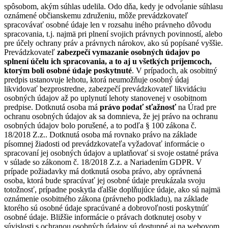
spôsobom, akým súhlas udelila. Odo dňa, kedy je odvolanie súhlasu
oznámené občianskemu združeniu, môže prevádzkovateľ
spracovávať osobné údaje len v rozsahu iného právneho dôvodu
spracovania, t.j. najmä pri plnení svojich právnych povinností, alebo
pre účely ochrany práv a právnych nárokov, ako sú popísané vyššie.
Prevádzkovateľ
zabezpečí vymazanie osobných údajov po
splnení účelu ich spracovania, a to aj u všetkých príjemcoch,
ktorým boli osobné údaje poskytnuté
. V prípadoch, ak osobitný
predpis ustanovuje lehotu, ktorá neumožňuje osobný údaj
likvidovať bezprostredne, zabezpečí prevádzkovateľ likvidáciu
osobných údajov až po uplynutí lehoty stanovenej v osobitnom
predpise. Dotknutá osoba má
právo podať sťažnosť
na Úrad pre
ochranu osobných údajov ak sa domnieva, že jej právo na ochranu
osobných údajov bolo porušené, a to podľa § 100 zákona č.
18/2018 Z.z.. Dotknutá osoba má rovnako právo na základe
písomnej žiadosti od prevádzkovateľa vyžadovať informácie o
spracovaní jej osobných údajov a uplatňovať si svoje ostatné práva
v súlade so zákonom č. 18/2018 Z.z. a Nariadením GDPR. V
prípade požiadavky má dotknutá osoba právo, aby oprávnená
osoba, ktorá bude spracúvať jej osobné údaje preukázala svoju
totožnosť, prípadne poskytla ďalšie doplňujúce údaje, ako sú najmä
oznámenie osobitného zákona (právneho podkladu), na základe
ktorého sú osobné údaje spracúvané a dobrovoľnosti poskytnúť
osobné údaje. Bližšie informácie o právach dotknutej osoby v
súvislosti s ochranou osobných údajov sú dostupné aj na webovom