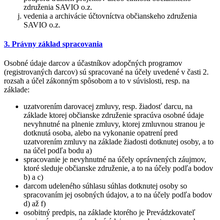
združenia SAVIO o.z.
vedenia a archivácie účtovníctva občianskeho združenia
SAVIO o.z.
3. Právny základ spracovania
Osobné údaje darcov a účastníkov adopčných programov
(registrovaných darcov) sú spracované na účely uvedené v časti 2.
rozsah a účel zákonným spôsobom a to v súvislosti, resp. na
základe:
uzatvorením darovacej zmluvy, resp. žiadosť darcu, na
základe ktorej občianske združenie spracúva osobné údaje
nevyhnutné na plnenie zmluvy, ktorej zmluvnou stranou je
dotknutá osoba, alebo na vykonanie opatrení pred
uzatvorením zmluvy na základe žiadosti dotknutej osoby, a to
na účel podľa bodu a)
spracovanie je nevyhnutné na účely oprávnených záujmov,
ktoré sleduje občianske združenie, a to na účely podľa bodov
b) a c)
darcom udeleného súhlasu súhlas dotknutej osoby so
spracovaním jej osobných údajov, a to na účely podľa bodov
d) až f)
osobitný predpis, na základe ktorého je Prevádzkovateľ