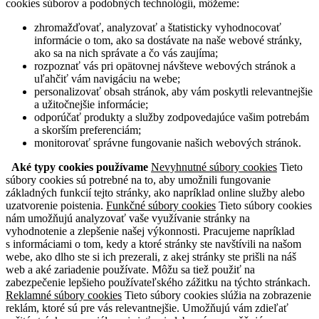
cookies súborov a podobných technológií, môžeme:
zhromažďovať, analyzovať a štatisticky vyhodnocovať
informácie o tom, ako sa dostávate na naše webové stránky,
ako sa na nich správate a čo vás zaujíma;
rozpoznať vás pri opätovnej návšteve webových stránok a
uľahčiť vám navigáciu na webe;
personalizovať obsah stránok, aby vám poskytli relevantnejšie
a užitočnejšie informácie;
odporúčať produkty a služby zodpovedajúce vašim potrebám
a skorším preferenciám;
monitorovať správne fungovanie našich webových stránok.
Aké typy cookies používame
Nevyhnutné súbory cookies
Tieto
súbory cookies sú potrebné na to, aby umožnili fungovanie
základných funkcií tejto stránky, ako napríklad online služby alebo
uzatvorenie poistenia.
Funkčné súbory cookies
Tieto súbory cookies
nám umožňujú analyzovať vaše využívanie stránky na
vyhodnotenie a zlepšenie našej výkonnosti. Pracujeme napríklad
s informáciami o tom, kedy a ktoré stránky ste navštívili na našom
webe, ako dlho ste si ich prezerali, z akej stránky ste prišli na náš
web a aké zariadenie používate. Môžu sa tiež použiť na
zabezpečenie lepšieho používateľského zážitku na týchto stránkach.
Reklamné súbory cookies
Tieto súbory cookies slúžia na zobrazenie
reklám, ktoré sú pre vás relevantnejšie. Umožňujú vám zdieľať