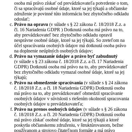
osoba má právo získať od prevádzkovateľa potvrdenie o tom,
či sa spracúvajú osobné údaje, ktoré sa jej týkajú a občianske
združenie je povinné túto informáciu bez zbytočného odkladu
odoslať;
Právo na opravu
(v súlade s § 22 zákona č. 18/2018 Z.z. a
čl. 16 Nariadenia GDPR ) Dotknutá osoba má právo na to,
aby prevádzkovateľ bez zbytočného odkladu opravil
nesprávne osobné údaje, ktoré sa jej týkajú. So zreteľom na
účel spracúvania osobných údajov má dotknutá osoba právo
na doplnenie neúplných osobných údajov;
Právo na vymazanie údajov a právo byť zabudnutý
(v súlade s § 23 zákona č. 18/2018 Z.z. a čl. 17 Nariadenia
GDPR) Dotknutá osoba má právo na to, aby prevádzkovateľ
bez zbytočného odkladu vymazal osobné údaje, ktoré sa jej
týkajú;
Právo na obmedzenie spracúvania
(v súlade s § 24 zákona
č. 18/2018 Z.z. a čl. 18 Nariadenia GDPR) Dotknutá osoba
má právo na to, aby prevádzkovateľ obmedzil spracúvanie
osobných údajov v súvislosti s riešením okolností spracovania
osobných údajov u prevádzkovateľa;
Právo na prenos osobných údajov
(v súlade s § 26 zákona
č. 18/2018 Z.z. a čl. 20 Nariadenia GDPR) Dotknutá osoba
má právo získať osobné údaje, ktoré sa jej týkajú a ktoré
poskytla občianskemu združeniu, v štruktúrovanom, bežne
používanom a strojovo čitateľnom formáte a má právo