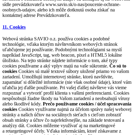
sídle prevádzkovateľa www.savio.sk/o-nas/poucenie-ochrane-
osobnych-udajov, alebo ich môže dotknutá osoba získať na
kontaktnej adrese Prevádzkovateľa.
11. Cookies
Webová stránka SAVIO o.z. používa cookies a podobné
technológie, vďaka ktorým návštevníkom webových stránok
uľahčujeme jej používanie. Podobnými technológiami sa myslí
napríklad JavaScript, tag, web beacon, pixel a HTML5 lokálne
úložisko. Na tejto stránke nájdete informácie o tom, aké typy
cookies používame a aký vplyv majú na vaše súkromie.
Čo sú to
cookies
Cookies sú malé textové súbory uložené priamo vo vašom
zariadení. Umožňujú internetovej stránke, ktorú navštívite,
zapamätať si dôležité informácie (nie však osobné údaje), ktoré vám
uľahčia jej ďalšie používanie. Pri vašej ďalšej návšteve vás vieme
rozpoznať a vytvoriť profil klienta s vašimi preferenciami. Cookies
nespôsobujú žiadne škody na Vašom zariadení a neobsahujú vírusy
alebo škodlivé kódy.
Prečo používame cookies / účel spracovania
cookies
Cookies využívame najmä za účelom správy našej webovej
stránky a našich účtov na sociálnych sieťach s cieľom zobraziť
obsah stránky a účtov čo najefektívnejšie, na základe testovaní a
analýzy dát. Cookies môžeme využívať aj na marketingové
a retargetingové účely. Vďaka informáciám, ktoré získavame z