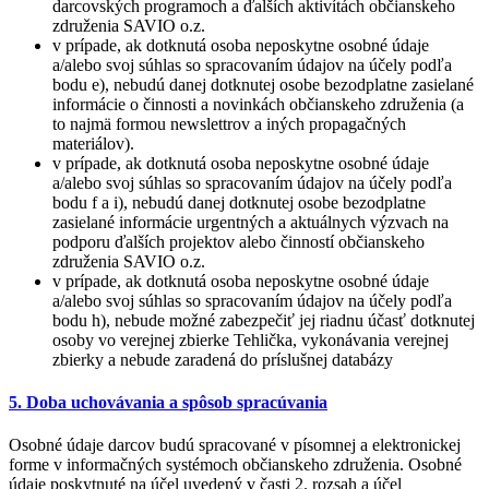
darcovských programoch a ďalších aktivítách občianskeho
združenia SAVIO o.z.
v prípade, ak dotknutá osoba neposkytne osobné údaje
a/alebo svoj súhlas so spracovaním údajov na účely podľa
bodu e), nebudú danej dotknutej osobe bezodplatne zasielané
informácie o činnosti a novinkách občianskeho združenia (a
to najmä formou newslettrov a iných propagačných
materiálov).
v prípade, ak dotknutá osoba neposkytne osobné údaje
a/alebo svoj súhlas so spracovaním údajov na účely podľa
bodu f a i), nebudú danej dotknutej osobe bezodplatne
zasielané informácie urgentných a aktuálnych výzvach na
podporu ďalších projektov alebo činností občianskeho
združenia SAVIO o.z.
v prípade, ak dotknutá osoba neposkytne osobné údaje
a/alebo svoj súhlas so spracovaním údajov na účely podľa
bodu h), nebude možné zabezpečiť jej riadnu účasť dotknutej
osoby vo verejnej zbierke Tehlička, vykonávania verejnej
zbierky a nebude zaradená do príslušnej databázy
5. Doba uchovávania a spôsob spracúvania
Osobné údaje darcov budú spracované v písomnej a elektronickej
forme v informačných systémoch občianskeho združenia. Osobné
údaje poskytnuté na účel uvedený v časti 2. rozsah a účel