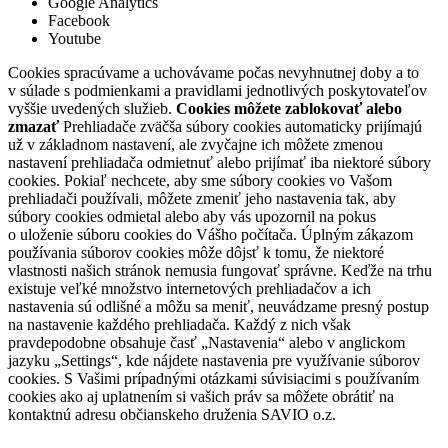
Google Analytics
Facebook
Youtube
Cookies spracúvame a uchovávame počas nevyhnutnej doby a to
v súlade s podmienkami a pravidlami jednotlivých poskytovateľov
vyššie uvedených služieb.
Cookies môžete zablokovať alebo
zmazať
Prehliadače zväčša súbory cookies automaticky prijímajú
už v základnom nastavení, ale zvyčajne ich môžete zmenou
nastavení prehliadača odmietnuť alebo prijímať iba niektoré súbory
cookies. Pokiaľ nechcete, aby sme súbory cookies vo Vašom
prehliadači používali, môžete zmeniť jeho nastavenia tak, aby
súbory cookies odmietal alebo aby vás upozornil na pokus
o uloženie súboru cookies do Vášho počítača. Úplným zákazom
používania súborov cookies môže dôjsť k tomu, že niektoré
vlastnosti našich stránok nemusia fungovať správne. Keďže na trhu
existuje veľké množstvo internetových prehliadačov a ich
nastavenia sú odlišné a môžu sa meniť, neuvádzame presný postup
na nastavenie každého prehliadača. Každý z nich však
pravdepodobne obsahuje časť „Nastavenia“ alebo v anglickom
jazyku „Settings“, kde nájdete nastavenia pre využívanie súborov
cookies. S Vašimi prípadnými otázkami súvisiacimi s používaním
cookies ako aj uplatnením si vašich práv sa môžete obrátiť na
kontaktnú adresu občianskeho druženia SAVIO o.z.