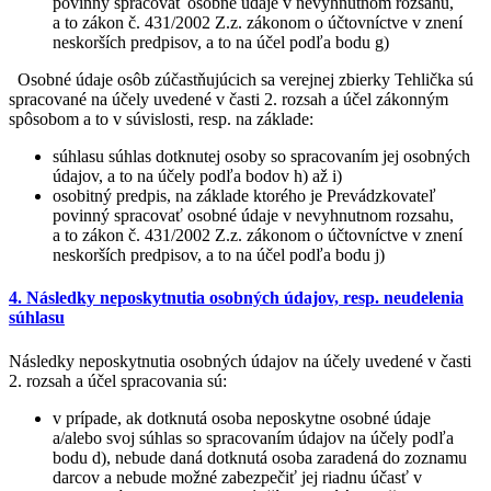
povinný spracovať osobné údaje v nevyhnutnom rozsahu,
a to zákon č. 431/2002 Z.z. zákonom o účtovníctve v znení
neskorších predpisov, a to na účel podľa bodu g)
Osobné údaje osôb zúčastňujúcich sa verejnej zbierky Tehlička sú
spracované na účely uvedené v časti 2. rozsah a účel zákonným
spôsobom a to v súvislosti, resp. na základe:
súhlasu súhlas dotknutej osoby so spracovaním jej osobných
údajov, a to na účely podľa bodov h) až i)
osobitný predpis, na základe ktorého je Prevádzkovateľ
povinný spracovať osobné údaje v nevyhnutnom rozsahu,
a to zákon č. 431/2002 Z.z. zákonom o účtovníctve v znení
neskorších predpisov, a to na účel podľa bodu j)
4. Následky neposkytnutia osobných údajov, resp. neudelenia
súhlasu
Následky neposkytnutia osobných údajov na účely uvedené v časti
2. rozsah a účel spracovania sú:
v prípade, ak dotknutá osoba neposkytne osobné údaje
a/alebo svoj súhlas so spracovaním údajov na účely podľa
bodu d), nebude daná dotknutá osoba zaradená do zoznamu
darcov a nebude možné zabezpečiť jej riadnu účasť v