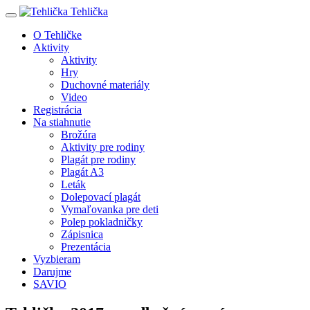
Tehlička
O Tehličke
Aktivity
Aktivity
Hry
Duchovné materiály
Video
Registrácia
Na stiahnutie
Brožúra
Aktivity pre rodiny
Plagát pre rodiny
Plagát A3
Leták
Dolepovací plagát
Vymaľovanka pre deti
Polep pokladničky
Zápisnica
Prezentácia
Vyzbieram
Darujme
SAVIO