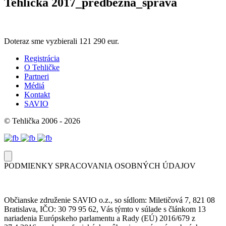
Tehlička 2017_predbežná_správa
Doteraz sme vyzbierali
121 290 eur.
Registrácia
O Tehličke
Partneri
Médiá
Kontakt
SAVIO
© Tehlička 2006 - 2026
PODMIENKY SPRACOVANIA OSOBNÝCH ÚDAJOV
Občianske združenie SAVIO o.z., so sídlom: Miletičová 7, 821 08
Bratislava, IČO: 30 79 95 62, Vás týmto v súlade s článkom 13
nariadenia Európskeho parlamentu a Rady (EÚ) 2016/679 z