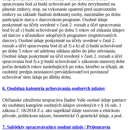
spracovania bod a) budú uchovávané po dobu nevyhnutnú na
plnenie zmluvy, resp. na vykonanie opatrení pred uzatvorením
zmluvy na základe žiadosti dotknutej osoby, maximálne po dobu
participácie darcu v darcovskom programe. Osobné údaje
poskytnuté na účely uvedené v časti 2. rozsah a účel spracovania
bod b) až c) budú uchovávané po dobu 5 rokov od získania údajov
od darcov a účastníkov adopčných programov (registrovaných
darcov). Osobné údaje poskytnuté na účely uvedené v časti 2.
rozsah a účel spracovania bod d) až f) a h) až i) budú uchovávané
po dobu 5 rokov od udelenia súhlasu alebo do jeho odvolania.
Osobné údaje poskytnuté na účel uvedený v časti 2. rozsah a účel
spracovania bod f) a j) budú uchovávané v zákonom stanovej dobe
počas desiatich rokov nasledujúcich po roku, ktorého sa týkajú, ak
osobitný predpis neustanoví prevádzkovateľovi povinnosť
uchovávať tieto údaje po dlhšiu dobu.
6. Osobitná kategória uchovávania osobných údajov
Občianske združeniu nespracúva žiadne Vaše osobné údaje patriace
do osobitnej kategórie osobných údajov uvedených v § 16 ods. 1
zákona č. 18/2018 Z.z. ako napríklad údaje rasovom a etnickom
pôvode, politickom názore, biometrické či genetické údaje, a pod.
7. Subjekty spracovávajúce osobné údaje / Príjemcovia