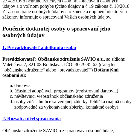
27.4.2016 o ochrane fyzických osôb pri spracúvaní osobných
údajov a o voľnom pohybe týchto údajov a § 19 zákona č. 18/2018
Z. z. o ochrane osobných údajov a o zmene a doplnení niektorých
zákonov informuje o spracovaní Vašich osobných údajov.
Poučenie dotknutej osoby o spracovaní jeho
osobných údajov
1. Prevádzkovateľ a dotknutá osoba
Prevádzkovateľ:
Občianske združenie SAVIO o.z.,
so sídlom:
Miletičova 7, 821 08 Bratislava, IČO: 30 79 95 62 (ďalej len
„občianske združenie“ alebo „prevádzkovateľ“)
Dotknutými
osobami sú:
darcovia
účastníci adopčných programov (registrovaní darcovia)
návštevníci webstránok občianskeho združenia
osoby zúčastňujúce sa verejnej zbierky Tehlička (najmä osoby
zodpovedné za vykonávanie zbierky, kontaktné osoby)
2. Rozsah a účel spracovania
Občianske združenie SAVIO o.z spracováva osobné údaje,