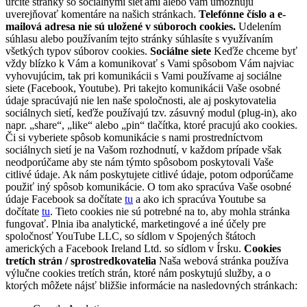
určité stránky so sociálnymi sieťami alebo vám umožňujú
uverejňovať komentáre na našich stránkach.
Telefónne číslo a e-
mailová adresa nie sú uložené v súboroch cookies.
Udelením
súhlasu alebo používaním tejto stránky súhlasíte s využívaním
všetkých typov súborov cookies.
Sociálne siete
Keďže chceme byť
vždy blízko k Vám a komunikovať s Vami spôsobom Vám najviac
vyhovujúcim, tak pri komunikácii s Vami používame aj sociálne
siete (Facebook, Youtube). Pri takejto komunikácii Vaše osobné
údaje spracúvajú nie len naše spoločnosti, ale aj poskytovatelia
sociálnych sietí, keďže používajú tzv. zásuvný modul (plug-in), ako
napr. „share“, „like“ alebo „pin“ tlačítka, ktoré pracujú ako cookies.
Či si vyberiete spôsob komunikácie s nami prostredníctvom
sociálnych sietí je na Vašom rozhodnutí, v každom prípade však
neodporúčame aby ste nám týmto spôsobom poskytovali Vaše
citlivé údaje. Ak nám poskytujete citlivé údaje, potom odporúčame
použiť iný spôsob komunikácie. O tom ako spracúva Vaše osobné
údaje Facebook sa dočítate
tu
a ako ich spracúva Youtube sa
dočítate
tu
. Tieto cookies nie sú potrebné na to, aby mohla stránka
fungovať. Plnia iba analytické, marketingové a iné účely pre
spoločnosť YouTube LLC, so sídlom v Spojených štátoch
amerických a Facebook Ireland Ltd. so sídlom v Írsku.
Cookies
tretích strán / sprostredkovatelia
Naša webová stránka používa
výlučne cookies tretích strán, ktoré nám poskytujú služby, a o
ktorých môžete nájsť bližšie informácie na nasledovných stránkach: