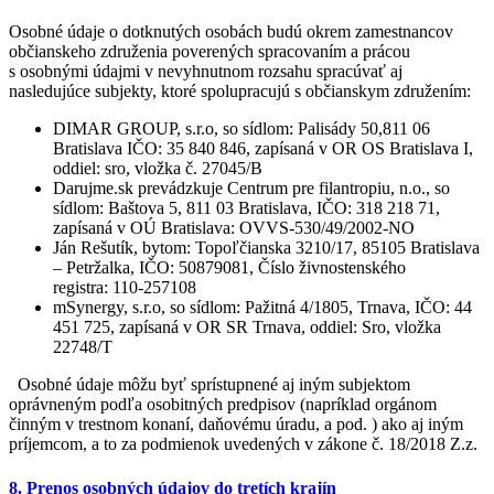
Osobné údaje o dotknutých osobách budú okrem zamestnancov
občianskeho združenia poverených spracovaním a prácou
s osobnými údajmi v nevyhnutnom rozsahu spracúvať aj
nasledujúce subjekty, ktoré spolupracujú s občianskym združením:
DIMAR GROUP, s.r.o, so sídlom: Palisády 50,811 06
Bratislava IČO: 35 840 846, zapísaná v OR OS Bratislava I,
oddiel: sro, vložka č. 27045/B
Darujme.sk prevádzkuje Centrum pre filantropiu, n.o., so
sídlom: Baštova 5, 811 03 Bratislava, IČO: 318 218 71,
zapísaná v OÚ Bratislava: OVVS-530/49/2002-NO
Ján Rešutík, bytom: Topoľčianska 3210/17, 85105 Bratislava
– Petržalka, IČO: 50879081, Číslo živnostenského
registra: 110-257108
mSynergy, s.r.o, so sídlom: Pažitná 4/1805, Trnava, IČO: 44
451 725, zapísaná v OR SR Trnava, oddiel: Sro, vložka
22748/T
Osobné údaje môžu byť sprístupnené aj iným subjektom
oprávneným podľa osobitných predpisov (napríklad orgánom
činným v trestnom konaní, daňovému úradu, a pod. ) ako aj iným
príjemcom, a to za podmienok uvedených v zákone č. 18/2018 Z.z.
8. Prenos osobných údajov do tretích krajín