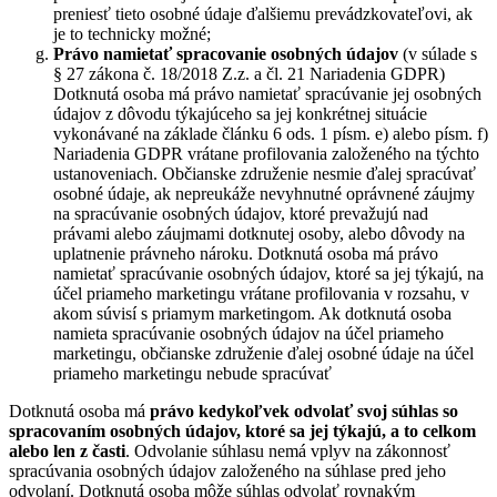
preniesť tieto osobné údaje ďalšiemu prevádzkovateľovi, ak
je to technicky možné;
Právo namietať
spracovanie osobných údajov
(v súlade s
§ 27 zákona č. 18/2018 Z.z. a čl. 21 Nariadenia GDPR)
Dotknutá osoba má právo namietať spracúvanie jej osobných
údajov z dôvodu týkajúceho sa jej konkrétnej situácie
vykonávané na základe článku 6 ods. 1 písm. e) alebo písm. f)
Nariadenia GDPR vrátane profilovania založeného na týchto
ustanoveniach. Občianske združenie nesmie ďalej spracúvať
osobné údaje, ak nepreukáže nevyhnutné oprávnené záujmy
na spracúvanie osobných údajov, ktoré prevažujú nad
právami alebo záujmami dotknutej osoby, alebo dôvody na
uplatnenie právneho nároku. Dotknutá osoba má právo
namietať spracúvanie osobných údajov, ktoré sa jej týkajú, na
účel priameho marketingu vrátane profilovania v rozsahu, v
akom súvisí s priamym marketingom. Ak dotknutá osoba
namieta spracúvanie osobných údajov na účel priameho
marketingu, občianske združenie ďalej osobné údaje na účel
priameho marketingu nebude spracúvať
Dotknutá osoba má
právo kedykoľvek odvolať svoj súhlas so
spracovaním osobných údajov, ktoré sa jej týkajú, a to celkom
alebo len z časti
. Odvolanie súhlasu nemá vplyv na zákonnosť
spracúvania osobných údajov založeného na súhlase pred jeho
odvolaní. Dotknutá osoba môže súhlas odvolať rovnakým