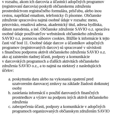
v rozsahu, akom ich darcovia a účastníci adopčných programov
(registrovaní darcovia) poskytli občianskemu združeniu
prostredníctvom registračného formulára, prísľubu, alebo inou
cestou, napríklad emailom, telefonicky či písomne. Občianske
združenie spracováva najmä osobné údaje v rozsahu: meno,
priezvisko, emailová adresa, akademický titul, adresa bydliska,
dátum narodenia, a iné. Občianske združenie SAVIO o.z. spracúva
osobné údaje používateľov webstránok občianskeho združenia
SAVIO o.z. pomocou súborov cookies. Bližšie k informácie k tejto
časti viď bod 11. Osobné údaje darcov a účastníkov adopčných
programov (registrovaných darcov) sú spracované v súvislosti
s finančnou podporou aktivít občianskeho združenia SAVIO o.z.
ako aj zaistením riadnej účasti, podpory a komunikácie
v darcovských programoch a ďalších aktivitách občianskeho
združenia SAVIO o.z., a to najmä na niektorý z nasledujúcich
účelov:
poskytnutia daru alebo na vykonania opatrení pred
uzatvorením darovacej zmluvy na základe žiadosti dotknutej
osoby
zasielania informácií o použití darovaných finančných
prostriedkov a výziev na podporu iných aktivít občianskeho
združenia
zabezpečenia účasti, podpory a komunikácie v adopčných
programoch organizovaných občianskym združením SAVIO