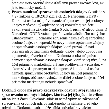
preniesť tieto osobné údaje ďalšiemu prevádzkovateľovi, ak
je to technicky možné;
Právo namietať
spracovanie osobných údajov
(v súlade s
§ 27 zákona č. 18/2018 Z.z. a čl. 21 Nariadenia GDPR)
Dotknutá osoba má právo namietať spracúvanie jej osobných
údajov z dôvodu týkajúceho sa jej konkrétnej situácie
vykonávané na základe článku 6 ods. 1 písm. e) alebo písm. f)
Nariadenia GDPR vrátane profilovania založeného na týchto
ustanoveniach. Občianske združenie nesmie ďalej spracúvať
osobné údaje, ak nepreukáže nevyhnutné oprávnené záujmy
na spracúvanie osobných údajov, ktoré prevažujú nad
právami alebo záujmami dotknutej osoby, alebo dôvody na
uplatnenie právneho nároku. Dotknutá osoba má právo
namietať spracúvanie osobných údajov, ktoré sa jej týkajú, na
účel priameho marketingu vrátane profilovania v rozsahu, v
akom súvisí s priamym marketingom. Ak dotknutá osoba
namieta spracúvanie osobných údajov na účel priameho
marketingu, občianske združenie ďalej osobné údaje na účel
priameho marketingu nebude spracúvať
Dotknutá osoba má
právo kedykoľvek odvolať svoj súhlas so
spracovaním osobných údajov, ktoré sa jej týkajú, a to celkom
alebo len z časti
. Odvolanie súhlasu nemá vplyv na zákonnosť
spracúvania osobných údajov založeného na súhlase pred jeho
odvolaní. Dotknutá osoba môže súhlas odvolať rovnakým