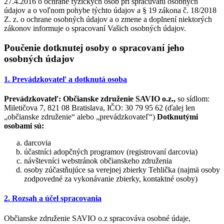
27.4.2016 o ochrane fyzických osôb pri spracúvaní osobných
údajov a o voľnom pohybe týchto údajov a § 19 zákona č. 18/2018
Z. z. o ochrane osobných údajov a o zmene a doplnení niektorých
zákonov informuje o spracovaní Vašich osobných údajov.
Poučenie dotknutej osoby o spracovaní jeho
osobných údajov
1. Prevádzkovateľ a dotknutá osoba
Prevádzkovateľ:
Občianske združenie SAVIO o.z.,
so sídlom:
Miletičova 7, 821 08 Bratislava, IČO: 30 79 95 62 (ďalej len
„občianske združenie“ alebo „prevádzkovateľ“)
Dotknutými
osobami sú:
darcovia
účastníci adopčných programov (registrovaní darcovia)
návštevníci webstránok občianskeho združenia
osoby zúčastňujúce sa verejnej zbierky Tehlička (najmä osoby
zodpovedné za vykonávanie zbierky, kontaktné osoby)
2. Rozsah a účel spracovania
Občianske združenie SAVIO o.z spracováva osobné údaje,