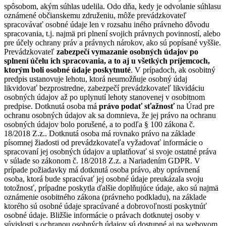
spôsobom, akým súhlas udelila. Odo dňa, kedy je odvolanie súhlasu
oznámené občianskemu združeniu, môže prevádzkovateľ
spracovávať osobné údaje len v rozsahu iného právneho dôvodu
spracovania, t.j. najmä pri plnení svojich právnych povinností, alebo
pre účely ochrany práv a právnych nárokov, ako sú popísané vyššie.
Prevádzkovateľ
zabezpečí vymazanie osobných údajov po
splnení účelu ich spracovania, a to aj u všetkých príjemcoch,
ktorým boli osobné údaje poskytnuté
. V prípadoch, ak osobitný
predpis ustanovuje lehotu, ktorá neumožňuje osobný údaj
likvidovať bezprostredne, zabezpečí prevádzkovateľ likvidáciu
osobných údajov až po uplynutí lehoty stanovenej v osobitnom
predpise. Dotknutá osoba má
právo podať sťažnosť
na Úrad pre
ochranu osobných údajov ak sa domnieva, že jej právo na ochranu
osobných údajov bolo porušené, a to podľa § 100 zákona č.
18/2018 Z.z.. Dotknutá osoba má rovnako právo na základe
písomnej žiadosti od prevádzkovateľa vyžadovať informácie o
spracovaní jej osobných údajov a uplatňovať si svoje ostatné práva
v súlade so zákonom č. 18/2018 Z.z. a Nariadením GDPR. V
prípade požiadavky má dotknutá osoba právo, aby oprávnená
osoba, ktorá bude spracúvať jej osobné údaje preukázala svoju
totožnosť, prípadne poskytla ďalšie doplňujúce údaje, ako sú najmä
oznámenie osobitného zákona (právneho podkladu), na základe
ktorého sú osobné údaje spracúvané a dobrovoľnosti poskytnúť
osobné údaje. Bližšie informácie o právach dotknutej osoby v
súvislosti s ochranou osobných údajov sú dostupné aj na webovom