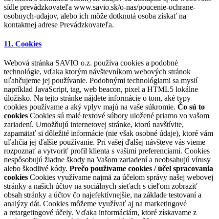
sídle prevádzkovateľa www.savio.sk/o-nas/poucenie-ochrane-
osobnych-udajov, alebo ich môže dotknutá osoba získať na
kontaktnej adrese Prevádzkovateľa.
11. Cookies
Webová stránka SAVIO o.z. používa cookies a podobné
technológie, vďaka ktorým návštevníkom webových stránok
uľahčujeme jej používanie. Podobnými technológiami sa myslí
napríklad JavaScript, tag, web beacon, pixel a HTML5 lokálne
úložisko. Na tejto stránke nájdete informácie o tom, aké typy
cookies používame a aký vplyv majú na vaše súkromie.
Čo sú to
cookies
Cookies sú malé textové súbory uložené priamo vo vašom
zariadení. Umožňujú internetovej stránke, ktorú navštívite,
zapamätať si dôležité informácie (nie však osobné údaje), ktoré vám
uľahčia jej ďalšie používanie. Pri vašej ďalšej návšteve vás vieme
rozpoznať a vytvoriť profil klienta s vašimi preferenciami. Cookies
nespôsobujú žiadne škody na Vašom zariadení a neobsahujú vírusy
alebo škodlivé kódy.
Prečo používame cookies / účel spracovania
cookies
Cookies využívame najmä za účelom správy našej webovej
stránky a našich účtov na sociálnych sieťach s cieľom zobraziť
obsah stránky a účtov čo najefektívnejšie, na základe testovaní a
analýzy dát. Cookies môžeme využívať aj na marketingové
a retargetingové účely. Vďaka informáciám, ktoré získavame z