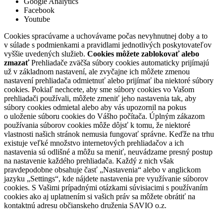
Google Analytics
Facebook
Youtube
Cookies spracúvame a uchovávame počas nevyhnutnej doby a to
v súlade s podmienkami a pravidlami jednotlivých poskytovateľov
vyššie uvedených služieb.
Cookies môžete zablokovať alebo
zmazať
Prehliadače zväčša súbory cookies automaticky prijímajú
už v základnom nastavení, ale zvyčajne ich môžete zmenou
nastavení prehliadača odmietnuť alebo prijímať iba niektoré súbory
cookies. Pokiaľ nechcete, aby sme súbory cookies vo Vašom
prehliadači používali, môžete zmeniť jeho nastavenia tak, aby
súbory cookies odmietal alebo aby vás upozornil na pokus
o uloženie súboru cookies do Vášho počítača. Úplným zákazom
používania súborov cookies môže dôjsť k tomu, že niektoré
vlastnosti našich stránok nemusia fungovať správne. Keďže na trhu
existuje veľké množstvo internetových prehliadačov a ich
nastavenia sú odlišné a môžu sa meniť, neuvádzame presný postup
na nastavenie každého prehliadača. Každý z nich však
pravdepodobne obsahuje časť „Nastavenia“ alebo v anglickom
jazyku „Settings“, kde nájdete nastavenia pre využívanie súborov
cookies. S Vašimi prípadnými otázkami súvisiacimi s používaním
cookies ako aj uplatnením si vašich práv sa môžete obrátiť na
kontaktnú adresu občianskeho druženia SAVIO o.z.