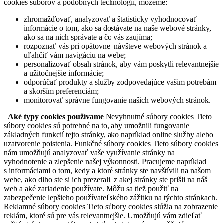
cookies súborov a podobných technológií, môžeme:
zhromažďovať, analyzovať a štatisticky vyhodnocovať
informácie o tom, ako sa dostávate na naše webové stránky,
ako sa na nich správate a čo vás zaujíma;
rozpoznať vás pri opätovnej návšteve webových stránok a
uľahčiť vám navigáciu na webe;
personalizovať obsah stránok, aby vám poskytli relevantnejšie
a užitočnejšie informácie;
odporúčať produkty a služby zodpovedajúce vašim potrebám
a skorším preferenciám;
monitorovať správne fungovanie našich webových stránok.
Aké typy cookies používame
Nevyhnutné súbory cookies
Tieto
súbory cookies sú potrebné na to, aby umožnili fungovanie
základných funkcií tejto stránky, ako napríklad online služby alebo
uzatvorenie poistenia.
Funkčné súbory cookies
Tieto súbory cookies
nám umožňujú analyzovať vaše využívanie stránky na
vyhodnotenie a zlepšenie našej výkonnosti. Pracujeme napríklad
s informáciami o tom, kedy a ktoré stránky ste navštívili na našom
webe, ako dlho ste si ich prezerali, z akej stránky ste prišli na náš
web a aké zariadenie používate. Môžu sa tiež použiť na
zabezpečenie lepšieho používateľského zážitku na týchto stránkach.
Reklamné súbory cookies
Tieto súbory cookies slúžia na zobrazenie
reklám, ktoré sú pre vás relevantnejšie. Umožňujú vám zdieľať