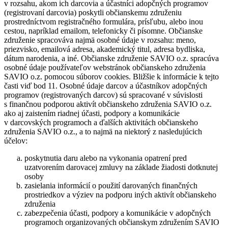
v rozsahu, akom ich darcovia a účastníci adopčných programov
(registrovaní darcovia) poskytli občianskemu združeniu
prostredníctvom registračného formulára, prísľubu, alebo inou
cestou, napríklad emailom, telefonicky či písomne. Občianske
združenie spracováva najmä osobné údaje v rozsahu: meno,
priezvisko, emailová adresa, akademický titul, adresa bydliska,
dátum narodenia, a iné. Občianske združenie SAVIO o.z. spracúva
osobné údaje používateľov webstránok občianskeho združenia
SAVIO o.z. pomocou súborov cookies. Bližšie k informácie k tejto
časti viď bod 11. Osobné údaje darcov a účastníkov adopčných
programov (registrovaných darcov) sú spracované v súvislosti
s finančnou podporou aktivít občianskeho združenia SAVIO o.z.
ako aj zaistením riadnej účasti, podpory a komunikácie
v darcovských programoch a ďalších aktivitách občianskeho
združenia SAVIO o.z., a to najmä na niektorý z nasledujúcich
účelov:
poskytnutia daru alebo na vykonania opatrení pred
uzatvorením darovacej zmluvy na základe žiadosti dotknutej
osoby
zasielania informácií o použití darovaných finančných
prostriedkov a výziev na podporu iných aktivít občianskeho
združenia
zabezpečenia účasti, podpory a komunikácie v adopčných
programoch organizovaných občianskym združením SAVIO