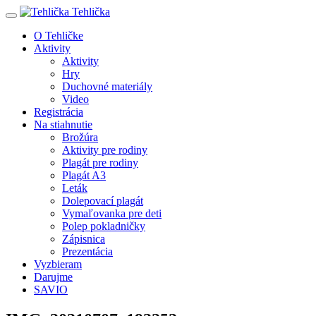
Tehlička
O Tehličke
Aktivity
Aktivity
Hry
Duchovné materiály
Video
Registrácia
Na stiahnutie
Brožúra
Aktivity pre rodiny
Plagát pre rodiny
Plagát A3
Leták
Dolepovací plagát
Vymaľovanka pre deti
Polep pokladničky
Zápisnica
Prezentácia
Vyzbieram
Darujme
SAVIO