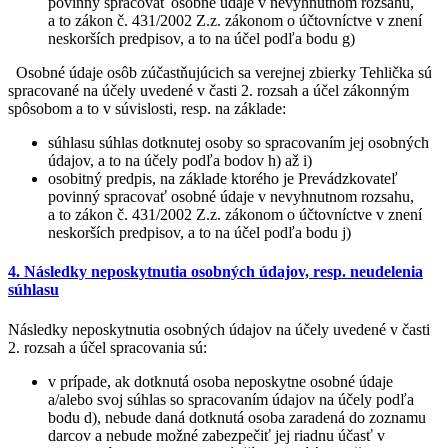
povinný spracovať osobné údaje v nevyhnutnom rozsahu,
a to zákon č. 431/2002 Z.z. zákonom o účtovníctve v znení
neskorších predpisov, a to na účel podľa bodu g)
Osobné údaje osôb zúčastňujúcich sa verejnej zbierky Tehlička sú
spracované na účely uvedené v časti 2. rozsah a účel zákonným
spôsobom a to v súvislosti, resp. na základe:
súhlasu súhlas dotknutej osoby so spracovaním jej osobných
údajov, a to na účely podľa bodov h) až i)
osobitný predpis, na základe ktorého je Prevádzkovateľ
povinný spracovať osobné údaje v nevyhnutnom rozsahu,
a to zákon č. 431/2002 Z.z. zákonom o účtovníctve v znení
neskorších predpisov, a to na účel podľa bodu j)
4. Následky neposkytnutia osobných údajov, resp. neudelenia
súhlasu
Následky neposkytnutia osobných údajov na účely uvedené v časti
2. rozsah a účel spracovania sú:
v prípade, ak dotknutá osoba neposkytne osobné údaje
a/alebo svoj súhlas so spracovaním údajov na účely podľa
bodu d), nebude daná dotknutá osoba zaradená do zoznamu
darcov a nebude možné zabezpečiť jej riadnu účasť v