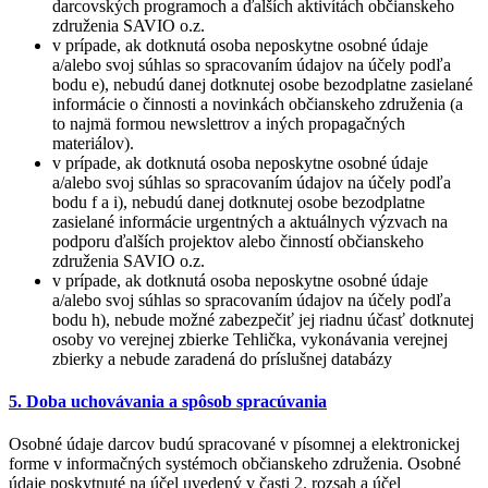
darcovských programoch a ďalších aktivítách občianskeho
združenia SAVIO o.z.
v prípade, ak dotknutá osoba neposkytne osobné údaje
a/alebo svoj súhlas so spracovaním údajov na účely podľa
bodu e), nebudú danej dotknutej osobe bezodplatne zasielané
informácie o činnosti a novinkách občianskeho združenia (a
to najmä formou newslettrov a iných propagačných
materiálov).
v prípade, ak dotknutá osoba neposkytne osobné údaje
a/alebo svoj súhlas so spracovaním údajov na účely podľa
bodu f a i), nebudú danej dotknutej osobe bezodplatne
zasielané informácie urgentných a aktuálnych výzvach na
podporu ďalších projektov alebo činností občianskeho
združenia SAVIO o.z.
v prípade, ak dotknutá osoba neposkytne osobné údaje
a/alebo svoj súhlas so spracovaním údajov na účely podľa
bodu h), nebude možné zabezpečiť jej riadnu účasť dotknutej
osoby vo verejnej zbierke Tehlička, vykonávania verejnej
zbierky a nebude zaradená do príslušnej databázy
5. Doba uchovávania a spôsob spracúvania
Osobné údaje darcov budú spracované v písomnej a elektronickej
forme v informačných systémoch občianskeho združenia. Osobné
údaje poskytnuté na účel uvedený v časti 2. rozsah a účel