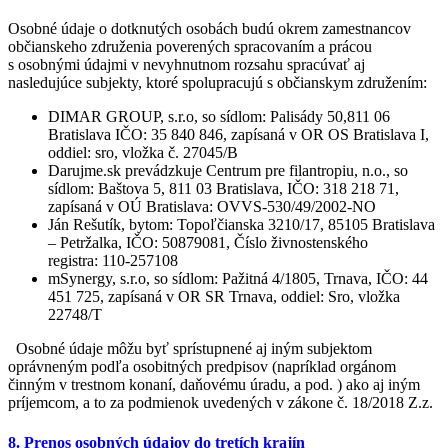
Osobné údaje o dotknutých osobách budú okrem zamestnancov
občianskeho združenia poverených spracovaním a prácou
s osobnými údajmi v nevyhnutnom rozsahu spracúvať aj
nasledujúce subjekty, ktoré spolupracujú s občianskym združením:
DIMAR GROUP, s.r.o, so sídlom: Palisády 50,811 06
Bratislava IČO: 35 840 846, zapísaná v OR OS Bratislava I,
oddiel: sro, vložka č. 27045/B
Darujme.sk prevádzkuje Centrum pre filantropiu, n.o., so
sídlom: Baštova 5, 811 03 Bratislava, IČO: 318 218 71,
zapísaná v OÚ Bratislava: OVVS-530/49/2002-NO
Ján Rešutík, bytom: Topoľčianska 3210/17, 85105 Bratislava
– Petržalka, IČO: 50879081, Číslo živnostenského
registra: 110-257108
mSynergy, s.r.o, so sídlom: Pažitná 4/1805, Trnava, IČO: 44
451 725, zapísaná v OR SR Trnava, oddiel: Sro, vložka
22748/T
Osobné údaje môžu byť sprístupnené aj iným subjektom
oprávneným podľa osobitných predpisov (napríklad orgánom
činným v trestnom konaní, daňovému úradu, a pod. ) ako aj iným
príjemcom, a to za podmienok uvedených v zákone č. 18/2018 Z.z.
8. Prenos osobných údajov do tretích krajín