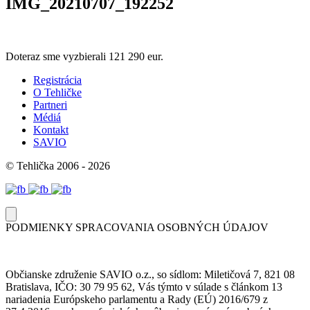
IMG_20210707_192252
Doteraz sme vyzbierali
121 290 eur.
Registrácia
O Tehličke
Partneri
Médiá
Kontakt
SAVIO
© Tehlička 2006 - 2026
PODMIENKY SPRACOVANIA OSOBNÝCH ÚDAJOV
Občianske združenie SAVIO o.z., so sídlom: Miletičová 7, 821 08
Bratislava, IČO: 30 79 95 62, Vás týmto v súlade s článkom 13
nariadenia Európskeho parlamentu a Rady (EÚ) 2016/679 z