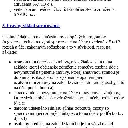
združenia SAVIO o.z.
vedenia a archivácie účtovníctva občianskeho združenia
SAVIO o.z.
3. Právny základ spracovania
Osobné údaje darcov a účastníkov adopčných programov
(registrovaných darcov) sú spracované na účely uvedené v časti 2.
rozsah a účel zákonným spôsobom a to v súvislosti, resp. na
základe:
uzatvorením darovacej zmluvy, resp. žiadosť darcu, na
základe ktorej občianske združenie spracúva osobné údaje
nevyhnutné na plnenie zmluvy, ktorej zmluvnou stranou je
dotknutá osoba, alebo na vykonanie opatrení pred
uzatvorením zmluvy na základe žiadosti dotknutej osoby, a to
na účel podľa bodu a)
spracovanie je nevyhnutné na účely oprávnených záujmov,
ktoré sleduje občianske združenie, a to na účely podľa bodov
b) a c)
darcom udeleného súhlasu súhlas dotknutej osoby so
spracovaním jej osobných údajov, a to na účely podľa bodov
d) až f)
osobitný predpis, na základe ktorého je Prevádzkovateľ