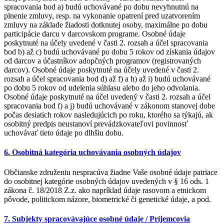
spracovania bod a) budú uchovávané po dobu nevyhnutnú na
plnenie zmluvy, resp. na vykonanie opatrení pred uzatvorením
zmluvy na základe žiadosti dotknutej osoby, maximálne po dobu
participácie darcu v darcovskom programe. Osobné údaje
poskytnuté na účely uvedené v časti 2. rozsah a účel spracovania
bod b) až c) budú uchovávané po dobu 5 rokov od získania údajov
od darcov a účastníkov adopčných programov (registrovaných
darcov). Osobné údaje poskytnuté na účely uvedené v časti 2.
rozsah a účel spracovania bod d) až f) a h) až i) budú uchovávané
po dobu 5 rokov od udelenia súhlasu alebo do jeho odvolania.
Osobné údaje poskytnuté na účel uvedený v časti 2. rozsah a účel
spracovania bod f) a j) budú uchovávané v zákonom stanovej dobe
počas desiatich rokov nasledujúcich po roku, ktorého sa týkajú, ak
osobitný predpis neustanoví prevádzkovateľovi povinnosť
uchovávať tieto údaje po dlhšiu dobu.
6. Osobitná kategória uchovávania osobných údajov
Občianske združeniu nespracúva žiadne Vaše osobné údaje patriace
do osobitnej kategórie osobných údajov uvedených v § 16 ods. 1
zákona č. 18/2018 Z.z. ako napríklad údaje rasovom a etnickom
pôvode, politickom názore, biometrické či genetické údaje, a pod.
7. Subjekty spracovávajúce osobné údaje / Príjemcovia