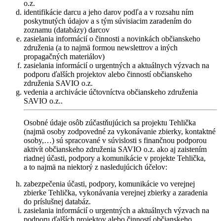
o.z.
identifikácie darcu a jeho darov podľa a v rozsahu ním
poskytnutých údajov a s tým súvisiacim zaradením do
zoznamu (databázy) darcov
zasielania informácií o činnosti a novinkách občianskeho
združenia (a to najmä formou newslettrov a iných
propagačných materiálov)
zasielania informácií o urgentných a aktuálnych výzvach na
podporu ďalších projektov alebo činností občianskeho
združenia SAVIO o.z.
vedenia a archivácie účtovníctva občianskeho združenia
SAVIO o.z..
Osobné údaje osôb zúčastňujúcich sa projektu Tehlička
(najmä osoby zodpovedné za vykonávanie zbierky, kontaktné
osoby,…) sú spracované v súvislosti s finančnou podporou
aktivít občianskeho združenia SAVIO o.z. ako aj zaistením
riadnej účasti, podpory a komunikácie v projekte Tehlička,
a to najmä na niektorý z nasledujúcich účelov:
zabezpečenia účasti, podpory, komunikácie vo verejnej
zbierke Tehlička, vykonávania verejnej zbierky a zaradenia
do príslušnej databáz.
zasielania informácií o urgentných a aktuálnych výzvach na
podporu ďalších projektov alebo činností občianskeho