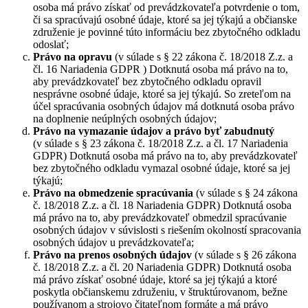
osoba má právo získať od prevádzkovateľa potvrdenie o tom,
či sa spracúvajú osobné údaje, ktoré sa jej týkajú a občianske
združenie je povinné túto informáciu bez zbytočného odkladu
odoslať;
Právo na opravu
(v súlade s § 22 zákona č. 18/2018 Z.z. a
čl. 16 Nariadenia GDPR ) Dotknutá osoba má právo na to,
aby prevádzkovateľ bez zbytočného odkladu opravil
nesprávne osobné údaje, ktoré sa jej týkajú. So zreteľom na
účel spracúvania osobných údajov má dotknutá osoba právo
na doplnenie neúplných osobných údajov;
Právo na vymazanie údajov a právo byť zabudnutý
(v súlade s § 23 zákona č. 18/2018 Z.z. a čl. 17 Nariadenia
GDPR) Dotknutá osoba má právo na to, aby prevádzkovateľ
bez zbytočného odkladu vymazal osobné údaje, ktoré sa jej
týkajú;
Právo na obmedzenie spracúvania
(v súlade s § 24 zákona
č. 18/2018 Z.z. a čl. 18 Nariadenia GDPR) Dotknutá osoba
má právo na to, aby prevádzkovateľ obmedzil spracúvanie
osobných údajov v súvislosti s riešením okolností spracovania
osobných údajov u prevádzkovateľa;
Právo na prenos osobných údajov
(v súlade s § 26 zákona
č. 18/2018 Z.z. a čl. 20 Nariadenia GDPR) Dotknutá osoba
má právo získať osobné údaje, ktoré sa jej týkajú a ktoré
poskytla občianskemu združeniu, v štruktúrovanom, bežne
používanom a strojovo čitateľnom formáte a má právo