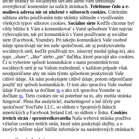
určité stránky so sociálnymi sieťami alebo vám umožňujú
uverejňovať komentáre na našich stránkach.
Telefónne číslo a e-
mailová adresa nie sú uložené v súboroch cookies.
Udelením
súhlasu alebo používaním tejto stránky súhlasíte s využívaním
všetkých typov súborov cookies.
Sociálne siete
Keďže chceme byť
vždy blízko k Vám a komunikovať s Vami spôsobom Vám najviac
vyhovujúcim, tak pri komunikácii s Vami používame aj sociálne
siete (Facebook, Youtube). Pri takejto komunikácii Vaše osobné
údaje spracúvajú nie len naše spoločnosti, ale aj poskytovatelia
sociálnych sietí, keďže používajú tzv. zásuvný modul (plug-in), ako
napr. „share“, „like“ alebo „pin“ tlačítka, ktoré pracujú ako cookies.
Či si vyberiete spôsob komunikácie s nami prostredníctvom
sociálnych sietí je na Vašom rozhodnutí, v každom prípade však
neodporúčame aby ste nám týmto spôsobom poskytovali Vaše
citlivé údaje. Ak nám poskytujete citlivé údaje, potom odporúčame
použiť iný spôsob komunikácie. O tom ako spracúva Vaše osobné
údaje Facebook sa dočítate
tu
a ako ich spracúva Youtube sa
dočítate
tu
. Tieto cookies nie sú potrebné na to, aby mohla stránka
fungovať. Plnia iba analytické, marketingové a iné účely pre
spoločnosť YouTube LLC, so sídlom v Spojených štátoch
amerických a Facebook Ireland Ltd. so sídlom v Írsku.
Cookies
tretích strán / sprostredkovatelia
Naša webová stránka používa
výlučne cookies tretích strán, ktoré nám poskytujú služby, a o
ktorých môžete nájsť bližšie informácie na nasledovných stránkach: