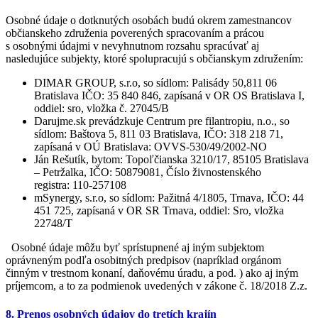
Osobné údaje o dotknutých osobách budú okrem zamestnancov
občianskeho združenia poverených spracovaním a prácou
s osobnými údajmi v nevyhnutnom rozsahu spracúvať aj
nasledujúce subjekty, ktoré spolupracujú s občianskym združením:
DIMAR GROUP, s.r.o, so sídlom: Palisády 50,811 06
Bratislava IČO: 35 840 846, zapísaná v OR OS Bratislava I,
oddiel: sro, vložka č. 27045/B
Darujme.sk prevádzkuje Centrum pre filantropiu, n.o., so
sídlom: Baštova 5, 811 03 Bratislava, IČO: 318 218 71,
zapísaná v OÚ Bratislava: OVVS-530/49/2002-NO
Ján Rešutík, bytom: Topoľčianska 3210/17, 85105 Bratislava
– Petržalka, IČO: 50879081, Číslo živnostenského
registra: 110-257108
mSynergy, s.r.o, so sídlom: Pažitná 4/1805, Trnava, IČO: 44
451 725, zapísaná v OR SR Trnava, oddiel: Sro, vložka
22748/T
Osobné údaje môžu byť sprístupnené aj iným subjektom
oprávneným podľa osobitných predpisov (napríklad orgánom
činným v trestnom konaní, daňovému úradu, a pod. ) ako aj iným
príjemcom, a to za podmienok uvedených v zákone č. 18/2018 Z.z.
8. Prenos osobných údajov do tretích krajín