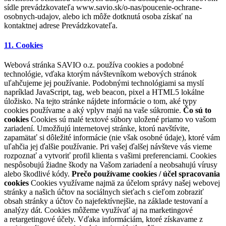
sídle prevádzkovateľa www.savio.sk/o-nas/poucenie-ochrane-
osobnych-udajov, alebo ich môže dotknutá osoba získať na
kontaktnej adrese Prevádzkovateľa.
11. Cookies
Webová stránka SAVIO o.z. používa cookies a podobné
technológie, vďaka ktorým návštevníkom webových stránok
uľahčujeme jej používanie. Podobnými technológiami sa myslí
napríklad JavaScript, tag, web beacon, pixel a HTML5 lokálne
úložisko. Na tejto stránke nájdete informácie o tom, aké typy
cookies používame a aký vplyv majú na vaše súkromie.
Čo sú to
cookies
Cookies sú malé textové súbory uložené priamo vo vašom
zariadení. Umožňujú internetovej stránke, ktorú navštívite,
zapamätať si dôležité informácie (nie však osobné údaje), ktoré vám
uľahčia jej ďalšie používanie. Pri vašej ďalšej návšteve vás vieme
rozpoznať a vytvoriť profil klienta s vašimi preferenciami. Cookies
nespôsobujú žiadne škody na Vašom zariadení a neobsahujú vírusy
alebo škodlivé kódy.
Prečo používame cookies / účel spracovania
cookies
Cookies využívame najmä za účelom správy našej webovej
stránky a našich účtov na sociálnych sieťach s cieľom zobraziť
obsah stránky a účtov čo najefektívnejšie, na základe testovaní a
analýzy dát. Cookies môžeme využívať aj na marketingové
a retargetingové účely. Vďaka informáciám, ktoré získavame z