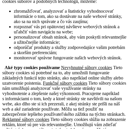
cookies súborov a podobných technológií, môžeme:
zhromažďovať, analyzovať a štatisticky vyhodnocovať
informácie o tom, ako sa dostávate na naše webové stránky,
ako sa na nich správate a čo vás zaujíma;
rozpoznať vás pri opätovnej návšteve webových stránok a
uľahčiť vám navigáciu na webe;
personalizovať obsah stránok, aby vám poskytli relevantnejšie
a užitočnejšie informácie;
odporúčať produkty a služby zodpovedajúce vašim potrebám
a skorším preferenciám;
monitorovať správne fungovanie našich webových stránok.
Aké typy cookies používame
Nevyhnutné súbory cookies
Tieto
súbory cookies sú potrebné na to, aby umožnili fungovanie
základných funkcií tejto stránky, ako napríklad online služby alebo
uzatvorenie poistenia.
Funkčné súbory cookies
Tieto súbory cookies
nám umožňujú analyzovať vaše využívanie stránky na
vyhodnotenie a zlepšenie našej výkonnosti. Pracujeme napríklad
s informáciami o tom, kedy a ktoré stránky ste navštívili na našom
webe, ako dlho ste si ich prezerali, z akej stránky ste prišli na náš
web a aké zariadenie používate. Môžu sa tiež použiť na
zabezpečenie lepšieho používateľského zážitku na týchto stránkach.
Reklamné súbory cookies
Tieto súbory cookies slúžia na zobrazenie
reklám, ktoré sú pre vás relevantnejšie. Umožňujú vám zdieľať