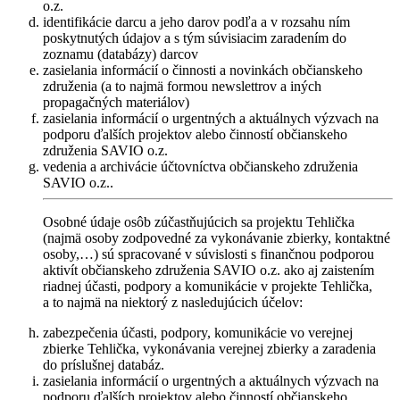
o.z.
identifikácie darcu a jeho darov podľa a v rozsahu ním
poskytnutých údajov a s tým súvisiacim zaradením do
zoznamu (databázy) darcov
zasielania informácií o činnosti a novinkách občianskeho
združenia (a to najmä formou newslettrov a iných
propagačných materiálov)
zasielania informácií o urgentných a aktuálnych výzvach na
podporu ďalších projektov alebo činností občianskeho
združenia SAVIO o.z.
vedenia a archivácie účtovníctva občianskeho združenia
SAVIO o.z..
Osobné údaje osôb zúčastňujúcich sa projektu Tehlička
(najmä osoby zodpovedné za vykonávanie zbierky, kontaktné
osoby,…) sú spracované v súvislosti s finančnou podporou
aktivít občianskeho združenia SAVIO o.z. ako aj zaistením
riadnej účasti, podpory a komunikácie v projekte Tehlička,
a to najmä na niektorý z nasledujúcich účelov:
zabezpečenia účasti, podpory, komunikácie vo verejnej
zbierke Tehlička, vykonávania verejnej zbierky a zaradenia
do príslušnej databáz.
zasielania informácií o urgentných a aktuálnych výzvach na
podporu ďalších projektov alebo činností občianskeho