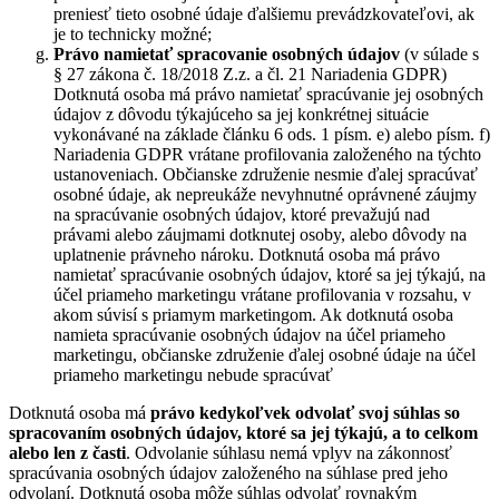
preniesť tieto osobné údaje ďalšiemu prevádzkovateľovi, ak
je to technicky možné;
Právo namietať
spracovanie osobných údajov
(v súlade s
§ 27 zákona č. 18/2018 Z.z. a čl. 21 Nariadenia GDPR)
Dotknutá osoba má právo namietať spracúvanie jej osobných
údajov z dôvodu týkajúceho sa jej konkrétnej situácie
vykonávané na základe článku 6 ods. 1 písm. e) alebo písm. f)
Nariadenia GDPR vrátane profilovania založeného na týchto
ustanoveniach. Občianske združenie nesmie ďalej spracúvať
osobné údaje, ak nepreukáže nevyhnutné oprávnené záujmy
na spracúvanie osobných údajov, ktoré prevažujú nad
právami alebo záujmami dotknutej osoby, alebo dôvody na
uplatnenie právneho nároku. Dotknutá osoba má právo
namietať spracúvanie osobných údajov, ktoré sa jej týkajú, na
účel priameho marketingu vrátane profilovania v rozsahu, v
akom súvisí s priamym marketingom. Ak dotknutá osoba
namieta spracúvanie osobných údajov na účel priameho
marketingu, občianske združenie ďalej osobné údaje na účel
priameho marketingu nebude spracúvať
Dotknutá osoba má
právo kedykoľvek odvolať svoj súhlas so
spracovaním osobných údajov, ktoré sa jej týkajú, a to celkom
alebo len z časti
. Odvolanie súhlasu nemá vplyv na zákonnosť
spracúvania osobných údajov založeného na súhlase pred jeho
odvolaní. Dotknutá osoba môže súhlas odvolať rovnakým