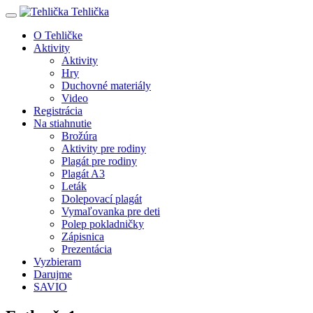
Tehlička
O Tehličke
Aktivity
Aktivity
Hry
Duchovné materiály
Video
Registrácia
Na stiahnutie
Brožúra
Aktivity pre rodiny
Plagát pre rodiny
Plagát A3
Leták
Dolepovací plagát
Vymaľovanka pre deti
Polep pokladničky
Zápisnica
Prezentácia
Vyzbieram
Darujme
SAVIO