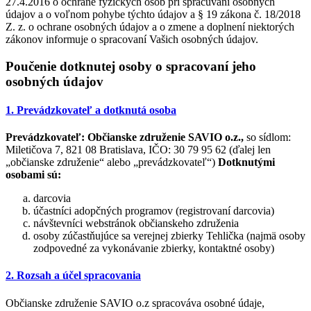
27.4.2016 o ochrane fyzických osôb pri spracúvaní osobných
údajov a o voľnom pohybe týchto údajov a § 19 zákona č. 18/2018
Z. z. o ochrane osobných údajov a o zmene a doplnení niektorých
zákonov informuje o spracovaní Vašich osobných údajov.
Poučenie dotknutej osoby o spracovaní jeho
osobných údajov
1. Prevádzkovateľ a dotknutá osoba
Prevádzkovateľ:
Občianske združenie SAVIO o.z.,
so sídlom:
Miletičova 7, 821 08 Bratislava, IČO: 30 79 95 62 (ďalej len
„občianske združenie“ alebo „prevádzkovateľ“)
Dotknutými
osobami sú:
darcovia
účastníci adopčných programov (registrovaní darcovia)
návštevníci webstránok občianskeho združenia
osoby zúčastňujúce sa verejnej zbierky Tehlička (najmä osoby
zodpovedné za vykonávanie zbierky, kontaktné osoby)
2. Rozsah a účel spracovania
Občianske združenie SAVIO o.z spracováva osobné údaje,