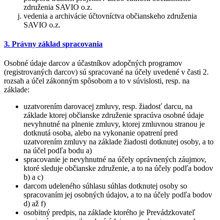
združenia SAVIO o.z.
vedenia a archivácie účtovníctva občianskeho združenia
SAVIO o.z.
3. Právny základ spracovania
Osobné údaje darcov a účastníkov adopčných programov
(registrovaných darcov) sú spracované na účely uvedené v časti 2.
rozsah a účel zákonným spôsobom a to v súvislosti, resp. na
základe:
uzatvorením darovacej zmluvy, resp. žiadosť darcu, na
základe ktorej občianske združenie spracúva osobné údaje
nevyhnutné na plnenie zmluvy, ktorej zmluvnou stranou je
dotknutá osoba, alebo na vykonanie opatrení pred
uzatvorením zmluvy na základe žiadosti dotknutej osoby, a to
na účel podľa bodu a)
spracovanie je nevyhnutné na účely oprávnených záujmov,
ktoré sleduje občianske združenie, a to na účely podľa bodov
b) a c)
darcom udeleného súhlasu súhlas dotknutej osoby so
spracovaním jej osobných údajov, a to na účely podľa bodov
d) až f)
osobitný predpis, na základe ktorého je Prevádzkovateľ