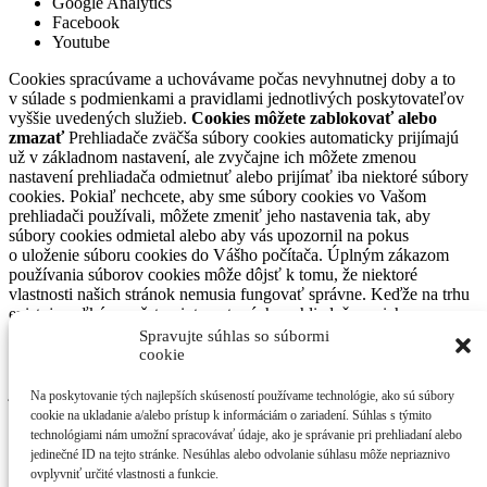
Google Analytics
Facebook
Youtube
Cookies spracúvame a uchovávame počas nevyhnutnej doby a to
v súlade s podmienkami a pravidlami jednotlivých poskytovateľov
vyššie uvedených služieb.
Cookies môžete zablokovať alebo
zmazať
Prehliadače zväčša súbory cookies automaticky prijímajú
už v základnom nastavení, ale zvyčajne ich môžete zmenou
nastavení prehliadača odmietnuť alebo prijímať iba niektoré súbory
cookies. Pokiaľ nechcete, aby sme súbory cookies vo Vašom
prehliadači používali, môžete zmeniť jeho nastavenia tak, aby
súbory cookies odmietal alebo aby vás upozornil na pokus
o uloženie súboru cookies do Vášho počítača. Úplným zákazom
používania súborov cookies môže dôjsť k tomu, že niektoré
vlastnosti našich stránok nemusia fungovať správne. Keďže na trhu
existuje veľké množstvo internetových prehliadačov a ich
nastavenia sú odlišné a môžu sa meniť, neuvádzame presný postup
Spravujte súhlas so súbormi
na nastavenie každého prehliadača. Každý z nich však
cookie
pravdepodobne obsahuje časť „Nastavenia“ alebo v anglickom
jazyku „Settings“, kde nájdete nastavenia pre využívanie súborov
Na poskytovanie tých najlepších skúseností používame technológie, ako sú súbory
cookies. S Vašimi prípadnými otázkami súvisiacimi s používaním
cookie na ukladanie a/alebo prístup k informáciám o zariadení. Súhlas s týmito
cookies ako aj uplatnením si vašich práv sa môžete obrátiť na
technológiami nám umožní spracovávať údaje, ako je správanie pri prehliadaní alebo
kontaktnú adresu občianskeho druženia SAVIO o.z.
jedinečné ID na tejto stránke. Nesúhlas alebo odvolanie súhlasu môže nepriaznivo
ovplyvniť určité vlastnosti a funkcie.