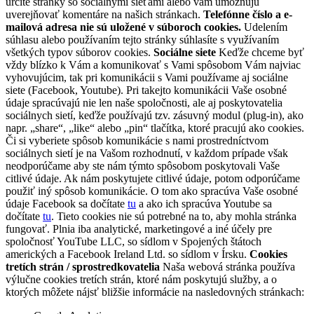
určité stránky so sociálnymi sieťami alebo vám umožňujú
uverejňovať komentáre na našich stránkach.
Telefónne číslo a e-
mailová adresa nie sú uložené v súboroch cookies.
Udelením
súhlasu alebo používaním tejto stránky súhlasíte s využívaním
všetkých typov súborov cookies.
Sociálne siete
Keďže chceme byť
vždy blízko k Vám a komunikovať s Vami spôsobom Vám najviac
vyhovujúcim, tak pri komunikácii s Vami používame aj sociálne
siete (Facebook, Youtube). Pri takejto komunikácii Vaše osobné
údaje spracúvajú nie len naše spoločnosti, ale aj poskytovatelia
sociálnych sietí, keďže používajú tzv. zásuvný modul (plug-in), ako
napr. „share“, „like“ alebo „pin“ tlačítka, ktoré pracujú ako cookies.
Či si vyberiete spôsob komunikácie s nami prostredníctvom
sociálnych sietí je na Vašom rozhodnutí, v každom prípade však
neodporúčame aby ste nám týmto spôsobom poskytovali Vaše
citlivé údaje. Ak nám poskytujete citlivé údaje, potom odporúčame
použiť iný spôsob komunikácie. O tom ako spracúva Vaše osobné
údaje Facebook sa dočítate
tu
a ako ich spracúva Youtube sa
dočítate
tu
. Tieto cookies nie sú potrebné na to, aby mohla stránka
fungovať. Plnia iba analytické, marketingové a iné účely pre
spoločnosť YouTube LLC, so sídlom v Spojených štátoch
amerických a Facebook Ireland Ltd. so sídlom v Írsku.
Cookies
tretích strán / sprostredkovatelia
Naša webová stránka používa
výlučne cookies tretích strán, ktoré nám poskytujú služby, a o
ktorých môžete nájsť bližšie informácie na nasledovných stránkach: