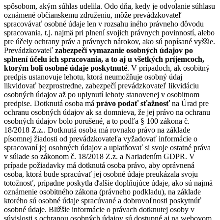
spôsobom, akým súhlas udelila. Odo dňa, kedy je odvolanie súhlasu
oznámené občianskemu združeniu, môže prevádzkovateľ
spracovávať osobné údaje len v rozsahu iného právneho dôvodu
spracovania, t.j. najmä pri plnení svojich právnych povinností, alebo
pre účely ochrany práv a právnych nárokov, ako sú popísané vyššie.
Prevádzkovateľ
zabezpečí vymazanie osobných údajov po
splnení účelu ich spracovania, a to aj u všetkých príjemcoch,
ktorým boli osobné údaje poskytnuté
. V prípadoch, ak osobitný
predpis ustanovuje lehotu, ktorá neumožňuje osobný údaj
likvidovať bezprostredne, zabezpečí prevádzkovateľ likvidáciu
osobných údajov až po uplynutí lehoty stanovenej v osobitnom
predpise. Dotknutá osoba má
právo podať sťažnosť
na Úrad pre
ochranu osobných údajov ak sa domnieva, že jej právo na ochranu
osobných údajov bolo porušené, a to podľa § 100 zákona č.
18/2018 Z.z.. Dotknutá osoba má rovnako právo na základe
písomnej žiadosti od prevádzkovateľa vyžadovať informácie o
spracovaní jej osobných údajov a uplatňovať si svoje ostatné práva
v súlade so zákonom č. 18/2018 Z.z. a Nariadením GDPR. V
prípade požiadavky má dotknutá osoba právo, aby oprávnená
osoba, ktorá bude spracúvať jej osobné údaje preukázala svoju
totožnosť, prípadne poskytla ďalšie doplňujúce údaje, ako sú najmä
oznámenie osobitného zákona (právneho podkladu), na základe
ktorého sú osobné údaje spracúvané a dobrovoľnosti poskytnúť
osobné údaje. Bližšie informácie o právach dotknutej osoby v
súvislosti s ochranou osobných údajov sú dostupné aj na webovom