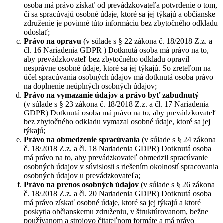
osoba má právo získať od prevádzkovateľa potvrdenie o tom,
či sa spracúvajú osobné údaje, ktoré sa jej týkajú a občianske
združenie je povinné túto informáciu bez zbytočného odkladu
odoslať;
Právo na opravu
(v súlade s § 22 zákona č. 18/2018 Z.z. a
čl. 16 Nariadenia GDPR ) Dotknutá osoba má právo na to,
aby prevádzkovateľ bez zbytočného odkladu opravil
nesprávne osobné údaje, ktoré sa jej týkajú. So zreteľom na
účel spracúvania osobných údajov má dotknutá osoba právo
na doplnenie neúplných osobných údajov;
Právo na vymazanie údajov a právo byť zabudnutý
(v súlade s § 23 zákona č. 18/2018 Z.z. a čl. 17 Nariadenia
GDPR) Dotknutá osoba má právo na to, aby prevádzkovateľ
bez zbytočného odkladu vymazal osobné údaje, ktoré sa jej
týkajú;
Právo na obmedzenie spracúvania
(v súlade s § 24 zákona
č. 18/2018 Z.z. a čl. 18 Nariadenia GDPR) Dotknutá osoba
má právo na to, aby prevádzkovateľ obmedzil spracúvanie
osobných údajov v súvislosti s riešením okolností spracovania
osobných údajov u prevádzkovateľa;
Právo na prenos osobných údajov
(v súlade s § 26 zákona
č. 18/2018 Z.z. a čl. 20 Nariadenia GDPR) Dotknutá osoba
má právo získať osobné údaje, ktoré sa jej týkajú a ktoré
poskytla občianskemu združeniu, v štruktúrovanom, bežne
používanom a strojovo čitateľnom formáte a má právo