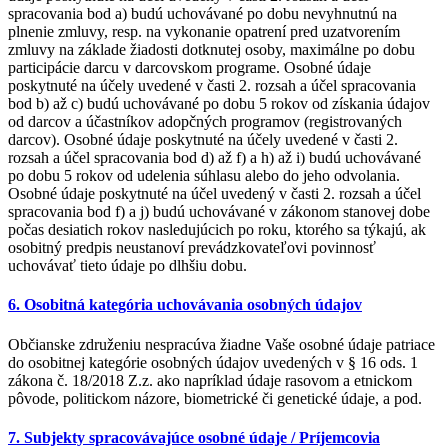
spracovania bod a) budú uchovávané po dobu nevyhnutnú na
plnenie zmluvy, resp. na vykonanie opatrení pred uzatvorením
zmluvy na základe žiadosti dotknutej osoby, maximálne po dobu
participácie darcu v darcovskom programe. Osobné údaje
poskytnuté na účely uvedené v časti 2. rozsah a účel spracovania
bod b) až c) budú uchovávané po dobu 5 rokov od získania údajov
od darcov a účastníkov adopčných programov (registrovaných
darcov). Osobné údaje poskytnuté na účely uvedené v časti 2.
rozsah a účel spracovania bod d) až f) a h) až i) budú uchovávané
po dobu 5 rokov od udelenia súhlasu alebo do jeho odvolania.
Osobné údaje poskytnuté na účel uvedený v časti 2. rozsah a účel
spracovania bod f) a j) budú uchovávané v zákonom stanovej dobe
počas desiatich rokov nasledujúcich po roku, ktorého sa týkajú, ak
osobitný predpis neustanoví prevádzkovateľovi povinnosť
uchovávať tieto údaje po dlhšiu dobu.
6. Osobitná kategória uchovávania osobných údajov
Občianske združeniu nespracúva žiadne Vaše osobné údaje patriace
do osobitnej kategórie osobných údajov uvedených v § 16 ods. 1
zákona č. 18/2018 Z.z. ako napríklad údaje rasovom a etnickom
pôvode, politickom názore, biometrické či genetické údaje, a pod.
7. Subjekty spracovávajúce osobné údaje / Príjemcovia