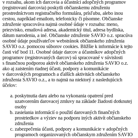
v rozsahu, akom ich darcovia a účastníci adopčných programov
(registrovaní darcovia) poskytli občianskemu združeniu
prostredníctvom registračného formulára, prísľubu, alebo inou
cestou, napríklad emailom, telefonicky či písomne. Občianske
združenie spracováva najmä osobné údaje v rozsahu: meno,
priezvisko, emailová adresa, akademický titul, adresa bydliska,
dátum narodenia, a iné. Občianske združenie SAVIO o.z. spracúva
osobné údaje používateľov webstránok občianskeho združenia
SAVIO o.z. pomocou súborov cookies. Bližšie k informácie k tejto
časti viď bod 11. Osobné údaje darcov a účastníkov adopčných
programov (registrovaných darcov) sú spracované v súvislosti
s finančnou podporou aktivít občianskeho združenia SAVIO o.z.
ako aj zaistením riadnej účasti, podpory a komunikácie
v darcovských programoch a ďalších aktivitách občianskeho
združenia SAVIO o.z., a to najmä na niektorý z nasledujúcich
účelov:
poskytnutia daru alebo na vykonania opatrení pred
uzatvorením darovacej zmluvy na základe žiadosti dotknutej
osoby
zasielania informácií o použití darovaných finančných
prostriedkov a výziev na podporu iných aktivít občianskeho
združenia
zabezpečenia účasti, podpory a komunikácie v adopčných
programoch organizovaných občianskym združením SAVIO