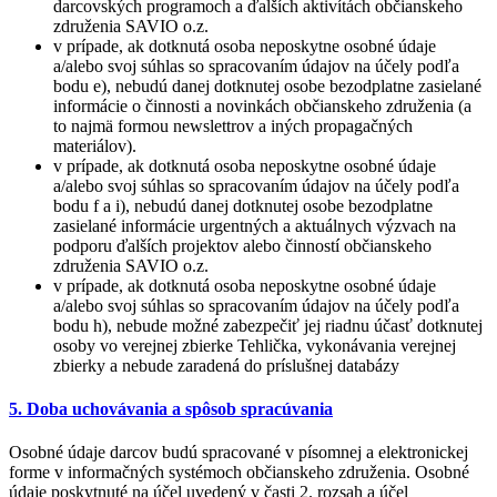
darcovských programoch a ďalších aktivítách občianskeho
združenia SAVIO o.z.
v prípade, ak dotknutá osoba neposkytne osobné údaje
a/alebo svoj súhlas so spracovaním údajov na účely podľa
bodu e), nebudú danej dotknutej osobe bezodplatne zasielané
informácie o činnosti a novinkách občianskeho združenia (a
to najmä formou newslettrov a iných propagačných
materiálov).
v prípade, ak dotknutá osoba neposkytne osobné údaje
a/alebo svoj súhlas so spracovaním údajov na účely podľa
bodu f a i), nebudú danej dotknutej osobe bezodplatne
zasielané informácie urgentných a aktuálnych výzvach na
podporu ďalších projektov alebo činností občianskeho
združenia SAVIO o.z.
v prípade, ak dotknutá osoba neposkytne osobné údaje
a/alebo svoj súhlas so spracovaním údajov na účely podľa
bodu h), nebude možné zabezpečiť jej riadnu účasť dotknutej
osoby vo verejnej zbierke Tehlička, vykonávania verejnej
zbierky a nebude zaradená do príslušnej databázy
5. Doba uchovávania a spôsob spracúvania
Osobné údaje darcov budú spracované v písomnej a elektronickej
forme v informačných systémoch občianskeho združenia. Osobné
údaje poskytnuté na účel uvedený v časti 2. rozsah a účel