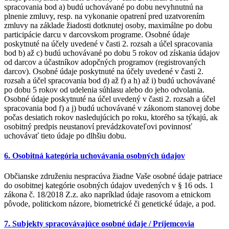
spracovania bod a) budú uchovávané po dobu nevyhnutnú na
plnenie zmluvy, resp. na vykonanie opatrení pred uzatvorením
zmluvy na základe žiadosti dotknutej osoby, maximálne po dobu
participácie darcu v darcovskom programe. Osobné údaje
poskytnuté na účely uvedené v časti 2. rozsah a účel spracovania
bod b) až c) budú uchovávané po dobu 5 rokov od získania údajov
od darcov a účastníkov adopčných programov (registrovaných
darcov). Osobné údaje poskytnuté na účely uvedené v časti 2.
rozsah a účel spracovania bod d) až f) a h) až i) budú uchovávané
po dobu 5 rokov od udelenia súhlasu alebo do jeho odvolania.
Osobné údaje poskytnuté na účel uvedený v časti 2. rozsah a účel
spracovania bod f) a j) budú uchovávané v zákonom stanovej dobe
počas desiatich rokov nasledujúcich po roku, ktorého sa týkajú, ak
osobitný predpis neustanoví prevádzkovateľovi povinnosť
uchovávať tieto údaje po dlhšiu dobu.
6. Osobitná kategória uchovávania osobných údajov
Občianske združeniu nespracúva žiadne Vaše osobné údaje patriace
do osobitnej kategórie osobných údajov uvedených v § 16 ods. 1
zákona č. 18/2018 Z.z. ako napríklad údaje rasovom a etnickom
pôvode, politickom názore, biometrické či genetické údaje, a pod.
7. Subjekty spracovávajúce osobné údaje / Príjemcovia