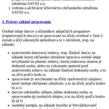
združenia SAVIO o.z.
vedenia a archivácie účtovníctva občianskeho združenia
SAVIO o.z.
3. Právny základ spracovania
Osobné údaje darcov a účastníkov adopčných programov
(registrovaných darcov) sú spracované na účely uvedené v časti 2.
rozsah a účel zákonným spôsobom a to v súvislosti, resp. na
základe:
uzatvorením darovacej zmluvy, resp. žiadosť darcu, na
základe ktorej občianske združenie spracúva osobné údaje
nevyhnutné na plnenie zmluvy, ktorej zmluvnou stranou je
dotknutá osoba, alebo na vykonanie opatrení pred
uzatvorením zmluvy na základe žiadosti dotknutej osoby, a to
na účel podľa bodu a)
spracovanie je nevyhnutné na účely oprávnených záujmov,
ktoré sleduje občianske združenie, a to na účely podľa bodov
b) a c)
darcom udeleného súhlasu súhlas dotknutej osoby so
spracovaním jej osobných údajov, a to na účely podľa bodov
d) až f)
osobitný predpis, na základe ktorého je Prevádzkovateľ