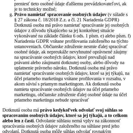
preniesť tieto osobné údaje ďalšiemu prevádzkovateľovi, ak
je to technicky možné;
Právo namietať
spracovanie osobných údajov
(v súlade s
§ 27 zákona č. 18/2018 Z.z. a čl. 21 Nariadenia GDPR)
Dotknutá osoba má právo namietať spracúvanie jej osobných
údajov z dôvodu týkajúceho sa jej konkrétnej situácie
vykonávané na základe článku 6 ods. 1 písm. e) alebo písm. f)
Nariadenia GDPR vrátane profilovania založeného na týchto
ustanoveniach. Občianske združenie nesmie ďalej spracúvať
osobné údaje, ak nepreukáže nevyhnutné oprávnené záujmy
na spracúvanie osobných údajov, ktoré prevažujú nad
právami alebo záujmami dotknutej osoby, alebo dôvody na
uplatnenie právneho nároku. Dotknutá osoba má právo
namietať spracúvanie osobných údajov, ktoré sa jej týkajú, na
účel priameho marketingu vrátane profilovania v rozsahu, v
akom súvisí s priamym marketingom. Ak dotknutá osoba
namieta spracúvanie osobných údajov na účel priameho
marketingu, občianske združenie ďalej osobné údaje na účel
priameho marketingu nebude spracúvať
Dotknutá osoba má
právo kedykoľvek odvolať svoj súhlas so
spracovaním osobných údajov, ktoré sa jej týkajú, a to celkom
alebo len z časti
. Odvolanie súhlasu nemá vplyv na zákonnosť
spracúvania osobných údajov založeného na súhlase pred jeho
odvolaní. Dotknutá osoba môže súhlas odvolať rovnakým