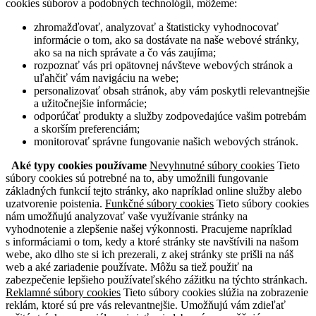
cookies súborov a podobných technológií, môžeme:
zhromažďovať, analyzovať a štatisticky vyhodnocovať
informácie o tom, ako sa dostávate na naše webové stránky,
ako sa na nich správate a čo vás zaujíma;
rozpoznať vás pri opätovnej návšteve webových stránok a
uľahčiť vám navigáciu na webe;
personalizovať obsah stránok, aby vám poskytli relevantnejšie
a užitočnejšie informácie;
odporúčať produkty a služby zodpovedajúce vašim potrebám
a skorším preferenciám;
monitorovať správne fungovanie našich webových stránok.
Aké typy cookies používame
Nevyhnutné súbory cookies
Tieto
súbory cookies sú potrebné na to, aby umožnili fungovanie
základných funkcií tejto stránky, ako napríklad online služby alebo
uzatvorenie poistenia.
Funkčné súbory cookies
Tieto súbory cookies
nám umožňujú analyzovať vaše využívanie stránky na
vyhodnotenie a zlepšenie našej výkonnosti. Pracujeme napríklad
s informáciami o tom, kedy a ktoré stránky ste navštívili na našom
webe, ako dlho ste si ich prezerali, z akej stránky ste prišli na náš
web a aké zariadenie používate. Môžu sa tiež použiť na
zabezpečenie lepšieho používateľského zážitku na týchto stránkach.
Reklamné súbory cookies
Tieto súbory cookies slúžia na zobrazenie
reklám, ktoré sú pre vás relevantnejšie. Umožňujú vám zdieľať