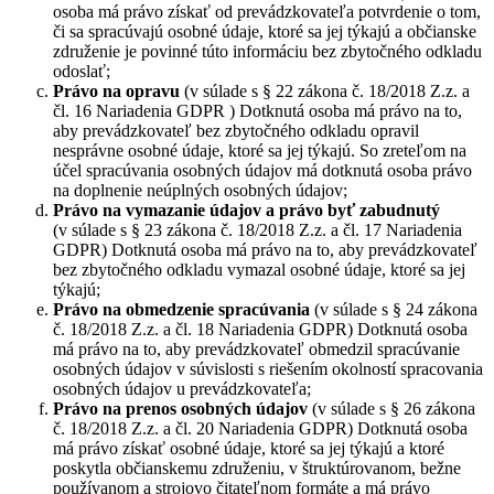
osoba má právo získať od prevádzkovateľa potvrdenie o tom,
či sa spracúvajú osobné údaje, ktoré sa jej týkajú a občianske
združenie je povinné túto informáciu bez zbytočného odkladu
odoslať;
Právo na opravu
(v súlade s § 22 zákona č. 18/2018 Z.z. a
čl. 16 Nariadenia GDPR ) Dotknutá osoba má právo na to,
aby prevádzkovateľ bez zbytočného odkladu opravil
nesprávne osobné údaje, ktoré sa jej týkajú. So zreteľom na
účel spracúvania osobných údajov má dotknutá osoba právo
na doplnenie neúplných osobných údajov;
Právo na vymazanie údajov a právo byť zabudnutý
(v súlade s § 23 zákona č. 18/2018 Z.z. a čl. 17 Nariadenia
GDPR) Dotknutá osoba má právo na to, aby prevádzkovateľ
bez zbytočného odkladu vymazal osobné údaje, ktoré sa jej
týkajú;
Právo na obmedzenie spracúvania
(v súlade s § 24 zákona
č. 18/2018 Z.z. a čl. 18 Nariadenia GDPR) Dotknutá osoba
má právo na to, aby prevádzkovateľ obmedzil spracúvanie
osobných údajov v súvislosti s riešením okolností spracovania
osobných údajov u prevádzkovateľa;
Právo na prenos osobných údajov
(v súlade s § 26 zákona
č. 18/2018 Z.z. a čl. 20 Nariadenia GDPR) Dotknutá osoba
má právo získať osobné údaje, ktoré sa jej týkajú a ktoré
poskytla občianskemu združeniu, v štruktúrovanom, bežne
používanom a strojovo čitateľnom formáte a má právo