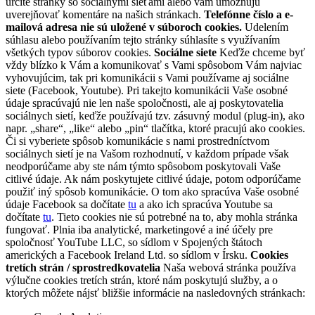
určité stránky so sociálnymi sieťami alebo vám umožňujú
uverejňovať komentáre na našich stránkach.
Telefónne číslo a e-
mailová adresa nie sú uložené v súboroch cookies.
Udelením
súhlasu alebo používaním tejto stránky súhlasíte s využívaním
všetkých typov súborov cookies.
Sociálne siete
Keďže chceme byť
vždy blízko k Vám a komunikovať s Vami spôsobom Vám najviac
vyhovujúcim, tak pri komunikácii s Vami používame aj sociálne
siete (Facebook, Youtube). Pri takejto komunikácii Vaše osobné
údaje spracúvajú nie len naše spoločnosti, ale aj poskytovatelia
sociálnych sietí, keďže používajú tzv. zásuvný modul (plug-in), ako
napr. „share“, „like“ alebo „pin“ tlačítka, ktoré pracujú ako cookies.
Či si vyberiete spôsob komunikácie s nami prostredníctvom
sociálnych sietí je na Vašom rozhodnutí, v každom prípade však
neodporúčame aby ste nám týmto spôsobom poskytovali Vaše
citlivé údaje. Ak nám poskytujete citlivé údaje, potom odporúčame
použiť iný spôsob komunikácie. O tom ako spracúva Vaše osobné
údaje Facebook sa dočítate
tu
a ako ich spracúva Youtube sa
dočítate
tu
. Tieto cookies nie sú potrebné na to, aby mohla stránka
fungovať. Plnia iba analytické, marketingové a iné účely pre
spoločnosť YouTube LLC, so sídlom v Spojených štátoch
amerických a Facebook Ireland Ltd. so sídlom v Írsku.
Cookies
tretích strán / sprostredkovatelia
Naša webová stránka používa
výlučne cookies tretích strán, ktoré nám poskytujú služby, a o
ktorých môžete nájsť bližšie informácie na nasledovných stránkach: