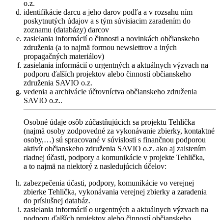
o.z.
identifikácie darcu a jeho darov podľa a v rozsahu ním
poskytnutých údajov a s tým súvisiacim zaradením do
zoznamu (databázy) darcov
zasielania informácií o činnosti a novinkách občianskeho
združenia (a to najmä formou newslettrov a iných
propagačných materiálov)
zasielania informácií o urgentných a aktuálnych výzvach na
podporu ďalších projektov alebo činností občianskeho
združenia SAVIO o.z.
vedenia a archivácie účtovníctva občianskeho združenia
SAVIO o.z..
Osobné údaje osôb zúčastňujúcich sa projektu Tehlička
(najmä osoby zodpovedné za vykonávanie zbierky, kontaktné
osoby,…) sú spracované v súvislosti s finančnou podporou
aktivít občianskeho združenia SAVIO o.z. ako aj zaistením
riadnej účasti, podpory a komunikácie v projekte Tehlička,
a to najmä na niektorý z nasledujúcich účelov:
zabezpečenia účasti, podpory, komunikácie vo verejnej
zbierke Tehlička, vykonávania verejnej zbierky a zaradenia
do príslušnej databáz.
zasielania informácií o urgentných a aktuálnych výzvach na
podporu ďalších projektov alebo činností občianskeho