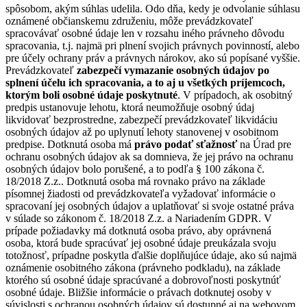
spôsobom, akým súhlas udelila. Odo dňa, kedy je odvolanie súhlasu
oznámené občianskemu združeniu, môže prevádzkovateľ
spracovávať osobné údaje len v rozsahu iného právneho dôvodu
spracovania, t.j. najmä pri plnení svojich právnych povinností, alebo
pre účely ochrany práv a právnych nárokov, ako sú popísané vyššie.
Prevádzkovateľ
zabezpečí vymazanie osobných údajov po
splnení účelu ich spracovania, a to aj u všetkých príjemcoch,
ktorým boli osobné údaje poskytnuté
. V prípadoch, ak osobitný
predpis ustanovuje lehotu, ktorá neumožňuje osobný údaj
likvidovať bezprostredne, zabezpečí prevádzkovateľ likvidáciu
osobných údajov až po uplynutí lehoty stanovenej v osobitnom
predpise. Dotknutá osoba má
právo podať sťažnosť
na Úrad pre
ochranu osobných údajov ak sa domnieva, že jej právo na ochranu
osobných údajov bolo porušené, a to podľa § 100 zákona č.
18/2018 Z.z.. Dotknutá osoba má rovnako právo na základe
písomnej žiadosti od prevádzkovateľa vyžadovať informácie o
spracovaní jej osobných údajov a uplatňovať si svoje ostatné práva
v súlade so zákonom č. 18/2018 Z.z. a Nariadením GDPR. V
prípade požiadavky má dotknutá osoba právo, aby oprávnená
osoba, ktorá bude spracúvať jej osobné údaje preukázala svoju
totožnosť, prípadne poskytla ďalšie doplňujúce údaje, ako sú najmä
oznámenie osobitného zákona (právneho podkladu), na základe
ktorého sú osobné údaje spracúvané a dobrovoľnosti poskytnúť
osobné údaje. Bližšie informácie o právach dotknutej osoby v
súvislosti s ochranou osobných údajov sú dostupné aj na webovom