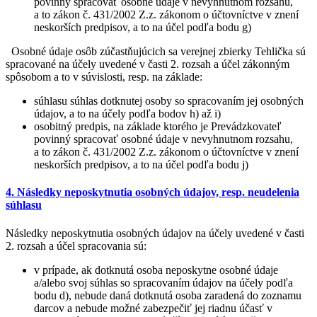
povinný spracovať osobné údaje v nevyhnutnom rozsahu,
a to zákon č. 431/2002 Z.z. zákonom o účtovníctve v znení
neskorších predpisov, a to na účel podľa bodu g)
Osobné údaje osôb zúčastňujúcich sa verejnej zbierky Tehlička sú
spracované na účely uvedené v časti 2. rozsah a účel zákonným
spôsobom a to v súvislosti, resp. na základe:
súhlasu súhlas dotknutej osoby so spracovaním jej osobných
údajov, a to na účely podľa bodov h) až i)
osobitný predpis, na základe ktorého je Prevádzkovateľ
povinný spracovať osobné údaje v nevyhnutnom rozsahu,
a to zákon č. 431/2002 Z.z. zákonom o účtovníctve v znení
neskorších predpisov, a to na účel podľa bodu j)
4. Následky neposkytnutia osobných údajov, resp. neudelenia
súhlasu
Následky neposkytnutia osobných údajov na účely uvedené v časti
2. rozsah a účel spracovania sú:
v prípade, ak dotknutá osoba neposkytne osobné údaje
a/alebo svoj súhlas so spracovaním údajov na účely podľa
bodu d), nebude daná dotknutá osoba zaradená do zoznamu
darcov a nebude možné zabezpečiť jej riadnu účasť v