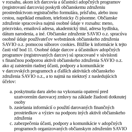
v rozsahu, akom ich darcovia a účastníci adopčných programov
(registrovaní darcovia) poskytli občianskemu združeniu
prostredníctvom registračného formulára, prísľubu, alebo inou
cestou, napríklad emailom, telefonicky či písomne. Občianske
združenie spracováva najmä osobné údaje v rozsahu: meno,
priezvisko, emailová adresa, akademický titul, adresa bydliska,
dátum narodenia, a iné. Občianske združenie SAVIO o.z. spracúva
osobné údaje používateľov webstránok občianskeho združenia
SAVIO o.z. pomocou súborov cookies. Bližšie k informácie k tejto
časti viď bod 11. Osobné údaje darcov a účastníkov adopčných
programov (registrovaných darcov) sú spracované v súvislosti
s finančnou podporou aktivít občianskeho združenia SAVIO o.z.
ako aj zaistením riadnej účasti, podpory a komunikácie
v darcovských programoch a ďalších aktivitách občianskeho
združenia SAVIO o.z., a to najmä na niektorý z nasledujúcich
účelov:
poskytnutia daru alebo na vykonania opatrení pred
uzatvorením darovacej zmluvy na základe žiadosti dotknutej
osoby
zasielania informácií o použití darovaných finančných
prostriedkov a výziev na podporu iných aktivít občianskeho
združenia
zabezpečenia účasti, podpory a komunikácie v adopčných
programoch organizovaných občianskym združením SAVIO