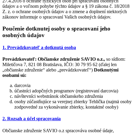
27.4.2016 o ochrane fyzických osôb pri spracúvaní osobných
údajov a o voľnom pohybe týchto údajov a § 19 zákona č. 18/2018
Z. z. o ochrane osobných údajov a o zmene a doplnení niektorých
zákonov informuje o spracovaní Vašich osobných údajov.
Poučenie dotknutej osoby o spracovaní jeho
osobných údajov
1. Prevádzkovateľ a dotknutá osoba
Prevádzkovateľ:
Občianske združenie SAVIO o.z.,
so sídlom:
Miletičova 7, 821 08 Bratislava, IČO: 30 79 95 62 (ďalej len
„občianske združenie“ alebo „prevádzkovateľ“)
Dotknutými
osobami sú:
darcovia
účastníci adopčných programov (registrovaní darcovia)
návštevníci webstránok občianskeho združenia
osoby zúčastňujúce sa verejnej zbierky Tehlička (najmä osoby
zodpovedné za vykonávanie zbierky, kontaktné osoby)
2. Rozsah a účel spracovania
Občianske združenie SAVIO o.z spracováva osobné údaje,