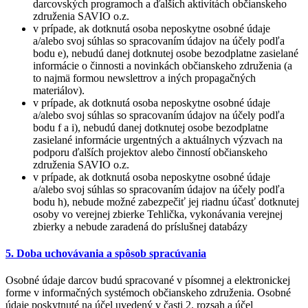
darcovských programoch a ďalších aktivítách občianskeho
združenia SAVIO o.z.
v prípade, ak dotknutá osoba neposkytne osobné údaje
a/alebo svoj súhlas so spracovaním údajov na účely podľa
bodu e), nebudú danej dotknutej osobe bezodplatne zasielané
informácie o činnosti a novinkách občianskeho združenia (a
to najmä formou newslettrov a iných propagačných
materiálov).
v prípade, ak dotknutá osoba neposkytne osobné údaje
a/alebo svoj súhlas so spracovaním údajov na účely podľa
bodu f a i), nebudú danej dotknutej osobe bezodplatne
zasielané informácie urgentných a aktuálnych výzvach na
podporu ďalších projektov alebo činností občianskeho
združenia SAVIO o.z.
v prípade, ak dotknutá osoba neposkytne osobné údaje
a/alebo svoj súhlas so spracovaním údajov na účely podľa
bodu h), nebude možné zabezpečiť jej riadnu účasť dotknutej
osoby vo verejnej zbierke Tehlička, vykonávania verejnej
zbierky a nebude zaradená do príslušnej databázy
5. Doba uchovávania a spôsob spracúvania
Osobné údaje darcov budú spracované v písomnej a elektronickej
forme v informačných systémoch občianskeho združenia. Osobné
údaje poskytnuté na účel uvedený v časti 2. rozsah a účel