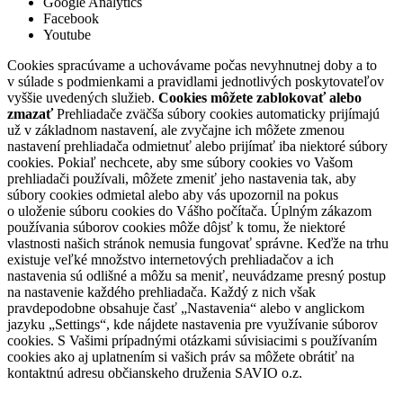
Google Analytics
Facebook
Youtube
Cookies spracúvame a uchovávame počas nevyhnutnej doby a to
v súlade s podmienkami a pravidlami jednotlivých poskytovateľov
vyššie uvedených služieb.
Cookies môžete zablokovať alebo
zmazať
Prehliadače zväčša súbory cookies automaticky prijímajú
už v základnom nastavení, ale zvyčajne ich môžete zmenou
nastavení prehliadača odmietnuť alebo prijímať iba niektoré súbory
cookies. Pokiaľ nechcete, aby sme súbory cookies vo Vašom
prehliadači používali, môžete zmeniť jeho nastavenia tak, aby
súbory cookies odmietal alebo aby vás upozornil na pokus
o uloženie súboru cookies do Vášho počítača. Úplným zákazom
používania súborov cookies môže dôjsť k tomu, že niektoré
vlastnosti našich stránok nemusia fungovať správne. Keďže na trhu
existuje veľké množstvo internetových prehliadačov a ich
nastavenia sú odlišné a môžu sa meniť, neuvádzame presný postup
na nastavenie každého prehliadača. Každý z nich však
pravdepodobne obsahuje časť „Nastavenia“ alebo v anglickom
jazyku „Settings“, kde nájdete nastavenia pre využívanie súborov
cookies. S Vašimi prípadnými otázkami súvisiacimi s používaním
cookies ako aj uplatnením si vašich práv sa môžete obrátiť na
kontaktnú adresu občianskeho druženia SAVIO o.z.