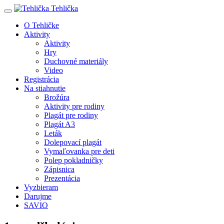
Tehlička
O Tehličke
Aktivity
Aktivity
Hry
Duchovné materiály
Video
Registrácia
Na stiahnutie
Brožúra
Aktivity pre rodiny
Plagát pre rodiny
Plagát A3
Leták
Dolepovací plagát
Vymaľovanka pre deti
Polep pokladničky
Zápisnica
Prezentácia
Vyzbieram
Darujme
SAVIO