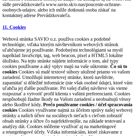
sídle prevádzkovateľa www.savio.sk/o-nas/poucenie-ochrane-
osobnych-udajov, alebo ich môže dotknutá osoba získať na
kontaktnej adrese Prevádzkovateľa.
11. Cookies
Webová stránka SAVIO o.z. používa cookies a podobné
technológie, vďaka ktorým návštevníkom webových stránok
uľahčujeme jej používanie. Podobnými technológiami sa myslí
napríklad JavaScript, tag, web beacon, pixel a HTML5 lokálne
úložisko. Na tejto stránke nájdete informácie o tom, aké typy
cookies používame a aký vplyv majú na vaše súkromie.
Čo sú to
cookies
Cookies sú malé textové súbory uložené priamo vo vašom
zariadení. Umožňujú internetovej stránke, ktorú navštívite,
zapamätať si dôležité informácie (nie však osobné údaje), ktoré vám
uľahčia jej ďalšie používanie. Pri vašej ďalšej návšteve vás vieme
rozpoznať a vytvoriť profil klienta s vašimi preferenciami. Cookies
nespôsobujú žiadne škody na Vašom zariadení a neobsahujú vírusy
alebo škodlivé kódy.
Prečo používame cookies / účel spracovania
cookies
Cookies využívame najmä za účelom správy našej webovej
stránky a našich účtov na sociálnych sieťach s cieľom zobraziť
obsah stránky a účtov čo najefektívnejšie, na základe testovaní a
analýzy dát. Cookies môžeme využívať aj na marketingové
a retargetingové účely. Vďaka informáciám, ktoré získavame z